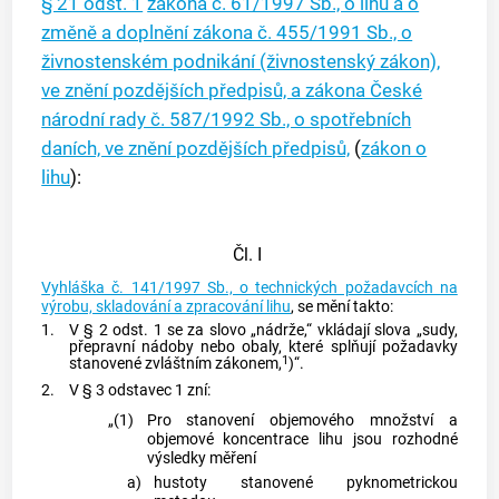
§ 21 odst. 1
zákona č. 61/1997 Sb., o lihu a o
změně a doplnění zákona č. 455/1991 Sb., o
živnostenském podnikání (živnostenský zákon),
ve znění pozdějších předpisů, a zákona České
národní rady č. 587/1992 Sb., o spotřebních
daních, ve znění pozdějších předpisů,
(
zákon o
lihu
):
Čl. I
Vyhláška č. 141/1997 Sb., o technických požadavcích na
výrobu, skladování a zpracování lihu
, se mění takto:
1.
V § 2 odst. 1 se za slovo „nádrže,“ vkládají slova „sudy,
přepravní nádoby nebo obaly, které splňují požadavky
1
stanovené zvláštním zákonem,
)“.
2.
V § 3 odstavec 1 zní:
„(1)
Pro stanovení objemového množství a
objemové koncentrace lihu jsou rozhodné
výsledky měření
a)
hustoty stanovené pyknometrickou