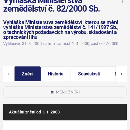
Vyhláška Ministerstva
zemědělství č. 82/2000 Sb.
Vyhláška Ministerstva zemědělství, kterou se mění
vyhláška Ministerstva zemědělství č. 141/1997 Sb.,
o technických požadavcích na výrobu, skladování a
zpracování lihu
Vyhlášeno 31. 3. 2000
, datum účinnosti 1. 4. 2000
, částka 27/2000
Znění
Historie
Souvislosti
Další i
MENU ZNĚNÍ
Aktuální znění
od 1. 1. 2003