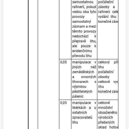
samostatnou
počáteční
rafinerií, pokud
zásoby a pro
vedou oba tyto
rafinerii celkové
provozy
vydání lihu bez
samostatný
konečné zásoby
záznam a mezi
těmito provozy
nedochází k
přepravě lihu,
ale pouze k
evidenčnímu
převodu lihu
0,05
manipulace v
celkový příjem
jiných než
lihu bez
zemědělských
počáteční
a ovocných
zásoby a
lihovarech s
celkové vydání
výjimkou
lihu bez
pěstitelských
konečné zásoby
pálenic
0,05
manipulace v
celkové
likérkách a u
množství lihu
ostatních
obsaženého ve
zpracovatelů
výrobcích
lihu
předaných na
sklad hotových