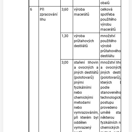
obalů
6
Při
3,60
výroba
celková
zpracování
macerátů
spotřeba lihu
lihu
použitého na
výrobu
macerátů
1,30
výroba
množství lihu
průtahových
použitého ve
destilátů
výrobě
průtahového
destilátu
3,00
staření lihovin
množství lihovin
a ovocných a
a ovocných a
jiných destilátů
jiných destilátů
(polotovarů)
(polotovarů), u
jinými
kterých bylo
fyzikálními
podle
nebo
stanoveného
chemickými
technologického
metodami
postupu
nebo
provedeno
vymrazováním,
umělé staření
při kterém byl
některou z
oddělen
fyzikálních nebo
vymrazený
chemických