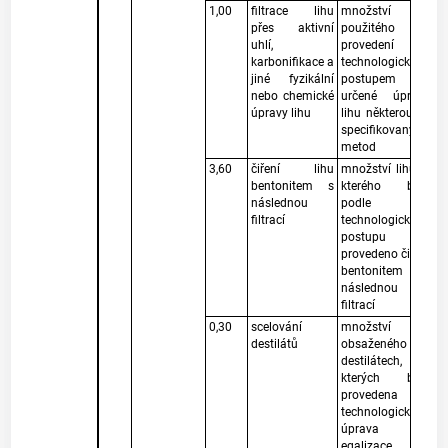
1,00
filtrace lihu
množství lihu
přes aktivní
použitého k
uhlí,
provedení
karbonifikace a
technologickým
jiné fyzikální
postupem
nebo chemické
určené úpravě
úpravy lihu
lihu některou ze
specifikovaných
metod
3,60
čiření lihu
množství lihu, u
bentonitem s
kterého bylo
následnou
podle
filtrací
technologického
postupu
provedeno čiření
bentonitem s
následnou
filtrací
0,30
scelování
množství lihu
destilátů
obsaženého v
destilátech, u
kterých byla
provedena
technologická
úprava
egalizace