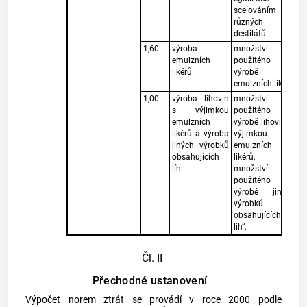
scelováním
různých
destilátů
1,60
výroba
množství lihu
emulzních
použitého k
likérů
výrobě
emulzních likérů
1,00
výroba lihovin
množství lihu
s výjimkou
použitého k
emulzních
výrobě lihovin, s
likérů a výroba
výjimkou
jiných výrobků
emulzních
obsahujících
likérů, a
líh
množství lihu
použitého k
výrobě jiných
výrobků
obsahujících
líh“.
Čl. II
Přechodné ustanovení
Výpočet norem ztrát se provádí v roce 2000 podle