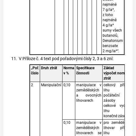
nejméně
7 g/la*,
z toho
nejméně
4 g/la*
sumy všech
butanolů,
Denatonium
benzoate
2 mg/la*“.
11.
V Příloze č. 4 text pod pořadovými čísly 2, 3 a 6 zní:
„Poř.
Druh ztrát
Norma
Specifikace
Základ pro
číslo
v %
činnosti
výpočet normy
ztrát
2
Manipulační
0,10
manipulace v
celkový příjem
zemědělských
lihu bez
a ovocných
počáteční
lihovarech
zásoby a
celkové vydání
lihu bez
konečné zásoby
0,10
manipulace v
pro zemědělský
zemědělských
lihovar příjem
lihovarech se
lihu bez