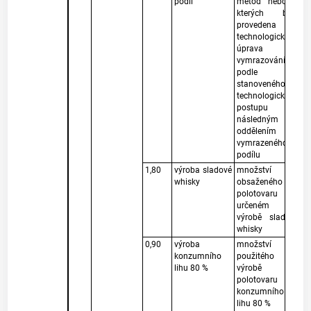
podíl
metod nebo u
kterých byla
provedena
technologická
úprava
vymrazování
podle
stanoveného
technologického
postupu s
následným
oddělením
vymrazeného
podílu
1,80
výroba sladové
množství lihu
whisky
obsaženého v
polotovaru
určeném k
výrobě sladové
whisky
0,90
výroba
množství lihu
konzumního
použitého k
lihu 80 %
výrobě
polotovaru
konzumního
lihu 80 %