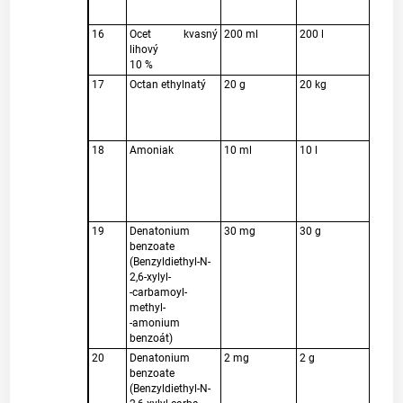
politu
16
Ocet kvasný
200 ml
200 l
k 
lihový
kvas
10 %
lihov
17
Octan ethylnatý
20 g
20 kg
k výr
ethyl
k úp
vody
18
Amoniak
10 ml
10 l
k 
krmné
k 
přípr
Diast
19
Denatonium
30 mg
30 g
k 
benzoate
kosme
(Benzyldiethyl-N-
přípr
2,6-xylyl-
nepři
-carbamoyl-
styku
methyl-
ústní
-amonium
benzoát)
20
Denatonium
2 mg
2 g
k vý
benzoate
synte
(Benzyldiethyl-N-
techn