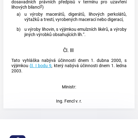
dosavadních právních předpisů v termínu pro uzavření
2
lihových bilancí
)
a)
u výroby macerátů, digerátů, lihových perkolátů,
výtažků a trestí, vyrobených macerací nebo digerací,
b)
u výroby lihovin, s výjimkou emulzních likérů, a výroby
jiných výrobků obsahujících
líh
.“.
Čl. III
Tato vyhláška nabývá účinnosti dnem 1. dubna 2000, s
výjimkou
čl. I bodu 9
, který nabývá účinnosti dnem 1. ledna
2003.
Ministr:
Ing. Fencl v. r.