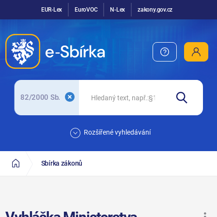
EUR-Lex
EuroVOC
N-Lex
zakony.gov.cz
82/2000 Sb.
Rozšířené vyhledávání
Sbírka zákonů