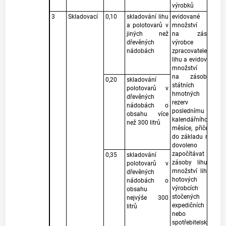
výrobků
3
Skladovací
0,10
skladování lihu
evidované
a polotovarů v
množství lihu
jiných než
na zásobě
dřevěných
výrobce a
nádobách
zpracovatele
lihu a evidované
množství lihu
na zásobách
0,20
skladování
státních
polotovarů v
hmotných
dřevěných
rezerv k
nádobách o
poslednímu dni
obsahu více
kalendářního
než 300 litrů
měsíce, přičemž
do základu není
dovoleno
započítávat
0,35
skladování
zásoby lihu a
polotovarů v
množství lihu v
dřevěných
hotových
nádobách o
výrobcích
obsahu
stočených do
nejvýše 300
expedičních
litrů
nebo
spotřebitelských