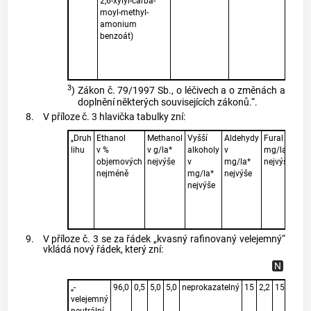
2,6-xylyl-carba-
zvláš
moyl-methyl-
denat
amonium
urč
benzoát)
tech
pou
zprac
lihu
3
)
Zákon č. 79/1997 Sb., o léčivech a o změnách a
doplnění některých souvisejících zákonů.“.
8.
V příloze č. 3 hlavička tabulky zní:
„Druh
Ethanol
Methanol
Vyšší
Aldehydy
Fural v
Vol
lihu
v %
v g/la*
alkoholy
v
mg/la*
kys
objemových
nejvýše
v
mg/la*
nejvýše
jak
nejméně
mg/la*
nejvýše
kys
nejvýše
oct
v
mg/
nej
9.
V příloze č. 3 se za řádek „kvasný rafinovaný velejemný“
vkládá nový řádek, který zní:
„-
96,0
0,5
5,0
5,0
neprokazatelný
15
2,2
15
13
v
velejemný
či