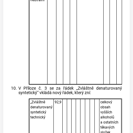
neutrální
c
p
a 
o
z
s
v
b
a 
o
t
b
(
-2
p
n
5
10.
V Příloze č. 3 se za řádek „Zvláštně denaturovaný
syntetický“ vkládá nový řádek, který zní:
„Zvláštně
92,9
celkový
denaturovaný
obsah
syntetický
vyšších
technický
alkoholů
a ostatních
těkavých
složek