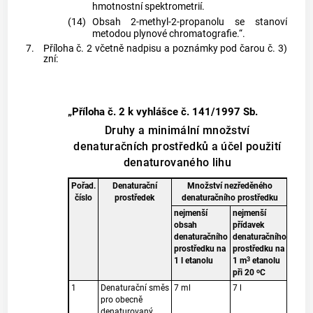
hmotnostní spektrometrií.
(14)
Obsah 2-methyl-2-propanolu se stanoví
metodou plynové chromatografie.“.
7.
Příloha č. 2 včetně nadpisu a poznámky pod čarou č. 3)
zní:
„Příloha č. 2 k vyhlášce č. 141/1997 Sb.
Druhy a minimální množství
denaturačních prostředků a účel použití
denaturovaného lihu
Pořad.
Denaturační
Množství nezředěného
Úče
číslo
prostředek
denaturačního prostředku
dena
nejmenší
nejmenší
obsah
přídavek
denaturačního
denaturačního
prostředku na
prostředku na
3
1 l etanolu
1 m
etanolu
o
při 20
C
1
Denaturační směs
7 ml
7 l
bez o
pro obecně
denaturovaný