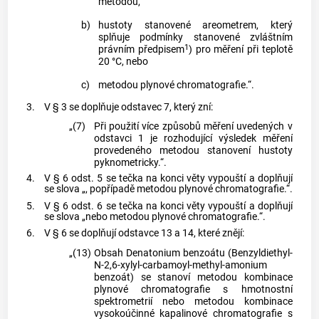
metodou,
b)
hustoty stanovené areometrem, který
splňuje podmínky stanovené zvláštním
1
právním předpisem
) pro měření při teplotě
20 °C, nebo
c)
metodou plynové chromatografie.“.
3.
V § 3 se doplňuje odstavec 7, který zní:
„(7)
Při použití více způsobů měření uvedených v
odstavci 1 je rozhodující výsledek měření
provedeného metodou stanovení hustoty
pyknometricky.“.
4.
V § 6 odst. 5 se tečka na konci věty vypouští a doplňují
se slova „, popřípadě metodou plynové chromatografie.“.
5.
V § 6 odst. 6 se tečka na konci věty vypouští a doplňují
se slova „nebo metodou plynové chromatografie.“.
6.
V § 6 se doplňují odstavce 13 a 14, které znějí:
„(13)
Obsah Denatonium benzoátu (Benzyldiethyl-
N-2,6-xylyl-carbamoyl-methyl-amonium
benzoát) se stanoví metodou kombinace
plynové chromatografie s hmotnostní
spektrometrií nebo metodou kombinace
vysokoúčinné kapalinové chromatografie s