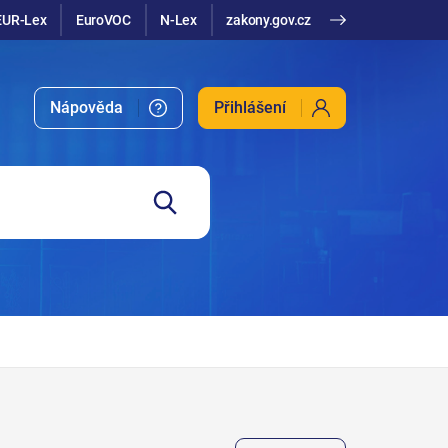
EUR-Lex
EuroVOC
N-Lex
zakony.gov.cz
Nápověda
Přihlášení