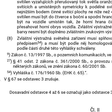
svítilen vyzařujících přerušovaný tok světla ora
svítících a umístěných symetricky k podélné sv
nejnižším bodem činné svítící plochy ne níže ne
svítilen musí být do čtverce s boční a spodní hrano
být na vozidle umístěn tak, že horní hrana čin
přesahovat horní obrys vozidla. Zvláštní výstražné 
barvy nesmí být doplněno zvláštním zvukovým výs
(8)
Zvláštní výstražná světelná zařízení musí splň
54
předpisem
) a musí být podle něj homologován
podle části druhé této vyhlášky schváleny.
9
)
Zákon č. 13/1997 Sb., o pozemních komunikacích, ve 
27
)
§ 41 odst. 2 zákona č. 361/2000 Sb., o provoz
některých zákonů, ve znění zákona č. 60/2001 Sb.
54
)
Vyhláška č. 176/1960 Sb. (EHK č. 65).“.
.
V § 67 se odstavec 3 zrušuje.
Dosavadní odstavce 4 až 6 se označují jako odstavce 3
Čl. II