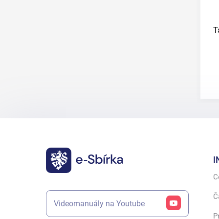
T
I
C
Č
Videomanuály na Youtube
P