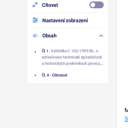
Citovat
Nastavení zobrazení
Obsah
Čl. I
- Vyhláška č. 102/1995 Sb., o
schvalování technické způsobilosti
a technických podmínkách provozu
silničních vozidel na pozemních
Čl. II
- Účinnost
komunikacích, ve znění vyhlášky č.
299/1996 Sb. a vyhlášky č.
244/1999 Sb., se mění takto:
M
S