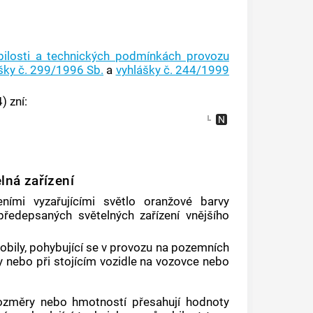
bilosti a technických podmínkách provozu
šky č. 299/1996 Sb.
a
vyhlášky č. 244/1999
) zní:
elná zařízení
ními vyzařujícími světlo oranžové barvy
ředepsaných světelných zařízení vnějšího
obily, pohybující se v provozu na pozemních
y nebo při stojícím vozidle na vozovce nebo
rozměry nebo hmotností přesahují hodnoty