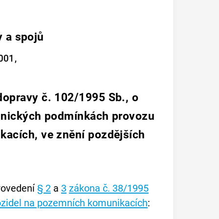
y a spojů
001,
dopravy č. 102/1995 Sb., o
chnických podmínkách provozu
kacích, ve znění pozdějších
rovedení
§ 2
a
3
zákona č. 38/1995
vozidel na pozemních komunikacích
: