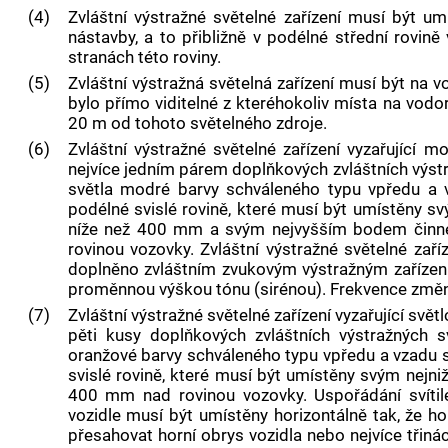
(4)
Zvláštní výstražné světelné zařízení musí být u
nástavby, a to přibližně v podélné střední rovin
stranách této roviny.
(5)
Zvláštní výstražná světelná zařízení musí být na 
bylo přímo viditelné z kteréhokoliv místa na vod
20 m od tohoto světelného zdroje.
(6)
Zvláštní výstražné světelné zařízení vyzařující
nejvíce jedním párem doplňkových zvláštních výstr
světla modré barvy schváleného typu vpředu a v
podélné svislé rovině, které musí být umístěny s
níže než 400 mm a svým nejvyšším bodem činné
rovinou vozovky. Zvláštní výstražné světelné zaří
doplněno zvláštním zvukovým výstražným zařízen
proměnnou výškou tónu (sirénou). Frekvence změ
(7)
Zvláštní výstražné světelné zařízení vyzařující svě
pěti kusy doplňkových zvláštních výstražných sv
oranžové barvy schváleného typu vpředu a vzadu s
svislé rovině, které musí být umístěny svým nejni
400 mm nad rovinou vozovky. Uspořádání svítil
vozidle musí být umístěny horizontálně tak, že hor
přesahovat horní obrys vozidla nebo nejvíce třiná