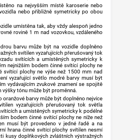
místěno na nejvyšším místě karoserie nebo
ě vozidla nebo přibližně symetricky po obou
vozidle umístěna tak, aby vždy alespoň jedno
orovné rovině 1 m nad vozovkou, vzdáleného
 modrou barvu může být na vozidle doplněno
ažných svítilen vyzařujících přerušovaný tok
zadu svítících a umístěných symetricky k
vým nejnižším bodem činné svítící plochy ne
 svítící plochy ne výše než 1500 mm nad
zení vyzařující světlo modré barvy musí být
ím vydávajícím zvukové znamení se spojitě
n výšky tónu může být proměnná.
tlo oranžové barvy může být doplněno nejvíce
ítilen vyzařujících přerušovaný tok světla
vítících a umístěných symetricky k podélné
žším bodem činné svítící plochy ne níže než
en musí být provedeno v jedné řadě a na
ní hrana činné svítící plochy svítilen nesmí
cti kusy doplňkových zvláštních výstražných