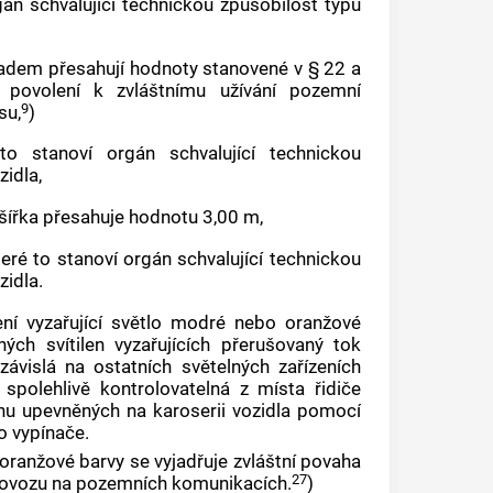
án schvalující technickou způsobilost typu
ladem přesahují hodnoty stanovené v § 22 a
 povolení k zvláštnímu užívání pozemní
9
su,
)
to stanoví orgán schvalující technickou
zidla,
ž šířka přesahuje hodnotu 3,00 m,
teré to stanoví orgán schvalující technickou
zidla.
ení vyzařující světlo modré nebo oranžové
ých svítilen vyzařujících přerušovaný tok
vislá na ostatních světelných zařízeních
spolehlivě kontrolovatelná z místa řidiče
hu upevněných na karoserii vozidla pomocí
 vypínače.
oranžové barvy se vyjadřuje zvláštní povaha
27
provozu na pozemních komunikacích.
)