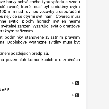
nžové barvy schváleného typu vpředu a vzadu
islé rovině, které musí být umístěny svým
ž 400 mm nad rovinou vozovky a uspořádání
u nejvíce se čtyřmi svítilnami. Čtverec musí
né svítící plochy horních svítilen nesmí
světelné zařízení vyzařující světlo oranžové
tražným zařízením.
ovat podmínky stanovené zvláštním právním
a. Doplňkové výstražné svítilny musí být
znění pozdějších předpisů.
u na pozemních komunikacích a o změnách
 až 5.