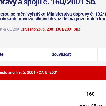
pravy a spojů č. 160/2001 Sb.
terou se mění vyhláška Ministerstva dopravy č. 102/1
mínkách provozu silničních vozidel na pozemních ko
ástka 63/2001
,
zrušeno 28. 8. 2001
(
301/2001 Sb.
)
ie
Souvislosti
nulé znění
9. 5. 2001 - 27. 8. 2001
160