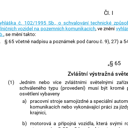
Čl. I
yhláška č. 102/1995 Sb., o schvalování technické způso
ilničních vozidel na pozemních komunikacích
, ve znění
vyhlá
b.
, se mění takto:
.
§ 65 včetně nadpisu a poznámek pod čarou č. 9), 27) a 54
„§ 65
Zvláštní výstražná svět
(1)
Jedním nebo více zvláštními světelnými zaříze
schváleného typu (provedení) musí být kromě p
osvětlení vybaveny
a)
pracovní stroje samojízdné a speciální autom
komunikacích nebo vykonávající práci za jízd
krajnici,
b)
motorová a přípojná vozidla, která svými 