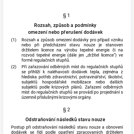
§ 1
Rozsah, způsob a podmínky
omezení nebo přerušení dodávek
(1)
Rozsah a způsob omezení dodávky pro případ vzniku
nebo při předcházení stavu nouze je stanoven
držitelem licence na výrobu
tepelné energie
či na
rozvod tepelné energie
(dále jen „držitel licence“) ve
formě regulačních stupňů.
(2)
Při zařazování
odběrných míst
do regulačních stupňů
se přihlíží k naléhavosti dodávek tepla, zejména z
hlediska potřeb zdravotnictví, potravinářství, školství,
subjektů hospodářské mobilizace nebo dalších
subjektů podle krizových plánů. Zařazení
odběrných
míst
do regulačních stupňů se provádí po projednání s
územně příslušnými krizovými orgány.
§ 2
Odstraňování následků stavu nouze
Postup při odstraňování následků stavu nouze a obnovení
dodávek se řídí podle opatření zpracovaných držitelem