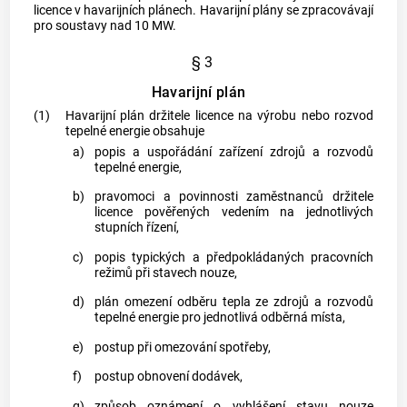
licence v havarijních plánech. Havarijní plány se zpracovávají
pro soustavy nad 10 MW.
§ 3
Havarijní plán
(1)
Havarijní plán držitele licence na výrobu nebo
rozvod
tepelné energie
obsahuje
a)
popis a uspořádání zařízení zdrojů a
rozvodů
tepelné energie
,
b)
pravomoci a povinnosti zaměstnanců držitele
licence pověřených vedením na jednotlivých
stupních řízení,
c)
popis typických a předpokládaných pracovních
režimů při stavech nouze,
d)
plán omezení odběru tepla ze zdrojů a
rozvodů
tepelné energie
pro jednotlivá
odběrná místa
,
e)
postup při omezování spotřeby,
f)
postup obnovení dodávek,
g)
způsob oznámení o vyhlášení stavu nouze