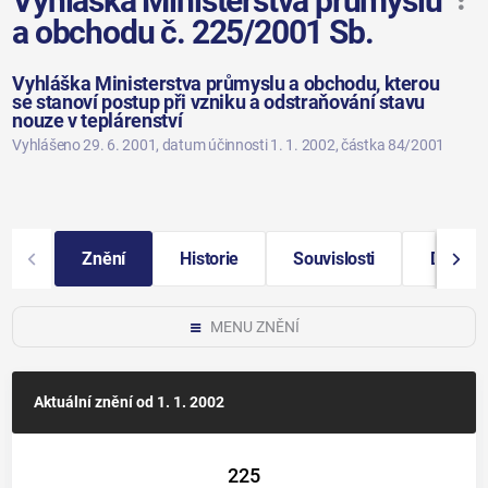
Vyhláška Ministerstva průmyslu
a obchodu č. 225/2001 Sb.
Vyhláška Ministerstva průmyslu a obchodu, kterou
se stanoví postup při vzniku a odstraňování stavu
nouze v teplárenství
Vyhlášeno 29. 6. 2001
, datum účinnosti 1. 1. 2002
, částka 84/2001
Znění
Historie
Souvislosti
Další i
MENU ZNĚNÍ
Aktuální znění
od 1. 1. 2002
225