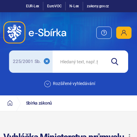
EUR-Lex
EuroVOC
N-Lex
zakony.gov.cz
225/2001 Sb.
Rozšířené vyhledávání
Sbírka zákonů