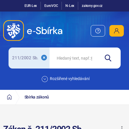
EUR-Lex
EuroVOC
N-Lex
zakony.gov.cz
211/2002 Sb.
Rozšířené vyhledávání
Sbírka zákonů