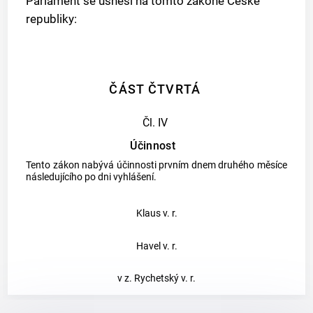
Parlament se usnesl na tomto zákoně České
republiky:
ČÁST ČTVRTÁ
Čl. IV
Účinnost
Tento zákon nabývá účinnosti prvním dnem druhého měsíce
následujícího po dni vyhlášení.
Klaus v. r.
Havel v. r.
v z. Rychetský v. r.