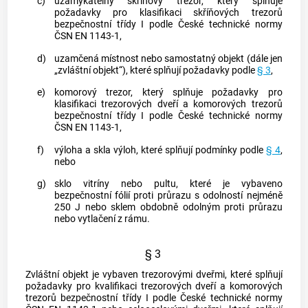
c)
uzamykatelný skříňový trezor, který splňuje
požadavky pro klasifikaci skříňových trezorů
bezpečnostní třídy I podle České technické normy
ČSN EN 1143-1,
d)
uzamčená místnost nebo samostatný objekt (dále jen
„zvláštní objekt“), které splňují požadavky podle
§ 3
,
e)
komorový trezor, který splňuje požadavky pro
klasifikaci trezorových dveří a komorových trezorů
bezpečnostní třídy I podle České technické normy
ČSN EN 1143-1,
f)
výloha a skla výloh, které splňují podmínky podle
§ 4
,
nebo
g)
sklo vitríny nebo pultu, které je vybaveno
bezpečnostní fólií proti průrazu s odolností nejméně
250 J nebo sklem obdobně odolným proti průrazu
nebo vytlačení z rámu.
§ 3
Zvláštní objekt je vybaven trezorovými dveřmi, které splňují
požadavky pro kvalifikaci trezorových dveří a komorových
trezorů bezpečnostní třídy I podle České technické normy