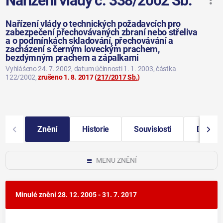
Nařízení vlády č. 338/2002 Sb.
Nařízení vlády o technických požadavcích pro
zabezpečení přechovávaných zbraní nebo střeliva
a o podmínkách skladování, přechovávání a
zacházení s černým loveckým prachem,
bezdýmným prachem a zápalkami
Vyhlášeno 24. 7. 2002
, datum účinnosti 1. 1. 2003
, částka
122/2002
,
zrušeno 1. 8. 2017
(
217/2017 Sb.
)
Znění
Historie
Souvislosti
Další i
MENU ZNĚNÍ
Minulé znění
28. 12. 2005 - 31. 7. 2017