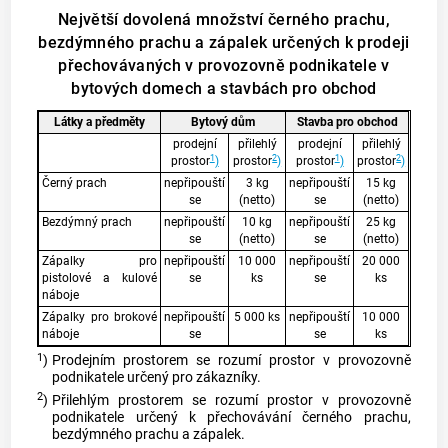
Největší dovolená množství černého prachu,
bezdýmného prachu a zápalek určených k prodeji
přechovávaných v provozovně podnikatele v
bytových domech a stavbách pro obchod
Látky a předměty
Bytový dům
Stavba pro obchod
prodejní
přilehlý
prodejní
přilehlý
1
2
1
2
prostor
)
prostor
)
prostor
)
prostor
)
Černý prach
nepřipouští
3 kg
nepřipouští
15 kg
se
(netto)
se
(netto)
Bezdýmný prach
nepřipouští
10 kg
nepřipouští
25 kg
se
(netto)
se
(netto)
Zápalky pro
nepřipouští
10 000
nepřipouští
20 000
pistolové a kulové
se
ks
se
ks
náboje
Zápalky pro brokové
nepřipouští
5 000 ks
nepřipouští
10 000
náboje
se
se
ks
1
)
Prodejním prostorem se rozumí prostor v provozovně
podnikatele určený pro zákazníky.
2
)
Přilehlým prostorem se rozumí prostor v provozovně
podnikatele určený k přechovávání černého prachu,
bezdýmného prachu a zápalek.