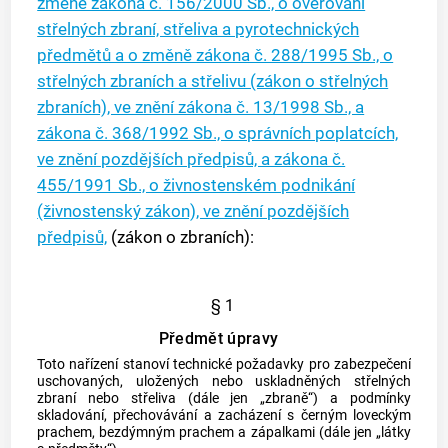
změně zákona č. 156/2000 Sb., o ověřování
střelných zbraní, střeliva a pyrotechnických
předmětů a o změně zákona č. 288/1995 Sb., o
střelných zbraních a střelivu (zákon o střelných
zbraních), ve znění zákona č. 13/1998 Sb., a
zákona č. 368/1992 Sb., o správních poplatcích,
ve znění pozdějších předpisů, a zákona č.
455/1991 Sb., o živnostenském podnikání
(živnostenský zákon), ve znění pozdějších
předpisů,
(zákon o zbraních):
§ 1
Předmět úpravy
Toto nařízení stanoví technické požadavky pro zabezpečení
uschovaných, uložených nebo uskladněných střelných
zbraní nebo střeliva (dále jen „zbraně“) a podmínky
skladování, přechovávání a zacházení s černým loveckým
prachem, bezdýmným prachem a zápalkami (dále jen „látky