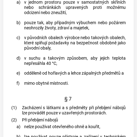
a)
v jednom prostoru pouze v samostatných skříních
nebo schránkách upravených proti možnému
odcizení nebo zneužití,
b)
pouze tak, aby případným výbuchem nebo požárem
neohrozily životy, zdraví a majetek,
c)
v původních obalech výrobce nebo takových obalech,
které splňují požadavky na bezpečnost obdobně jako
původní obaly,
d)
v suchu a takovým způsobem, aby jejich teplota
nepřesáhla 40 °C,
e)
odděleně od hořlavých a lehce zápalných předmětů a
f)
mimo obytné místnosti.
§ 7
(1)
Zacházení s látkami a s předměty při přebíjení nábojů
lze provádět pouze v uzavřených prostorách.
(2)
Při přebíjení nábojů
a)
nelze používat otevřeného ohně a kouřit,
b)
lze používat pouze přístroje a zařízení v technickém