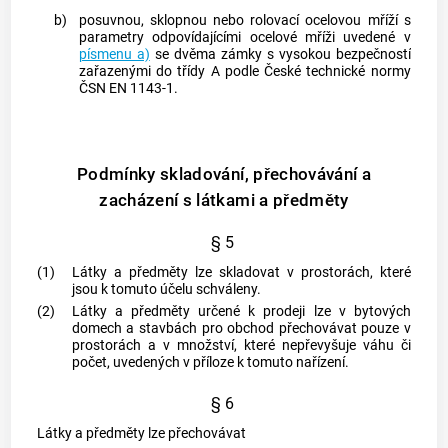
b)
posuvnou, sklopnou nebo rolovací ocelovou mříží s
parametry odpovídajícími ocelové mříži uvedené v
písmenu a)
se dvěma zámky s vysokou bezpečností
zařazenými do třídy A podle České technické normy
ČSN EN 1143-1.
Podmínky skladování, přechovávání a
zacházení s látkami a předměty
§ 5
(1)
Látky a předměty lze skladovat v prostorách, které
jsou k tomuto účelu schváleny.
(2)
Látky a předměty určené k prodeji lze v bytových
domech a stavbách pro obchod přechovávat pouze v
prostorách a v množství, které nepřevyšuje váhu či
počet, uvedených v příloze k tomuto nařízení.
§ 6
Látky a předměty lze přechovávat