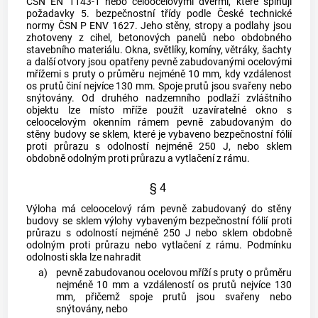
ČSN EN 1143-1 nebo celoocelovými dveřmi, které splňují
požadavky 5. bezpečnostní třídy podle České technické
normy ČSN P ENV 1627. Jeho stěny, stropy a podlahy jsou
zhotoveny z cihel, betonových panelů nebo obdobného
stavebního materiálu. Okna, světlíky, komíny, větráky, šachty
a další otvory jsou opatřeny pevně zabudovanými ocelovými
mřížemi s pruty o průměru nejméně 10 mm, kdy vzdálenost
os prutů činí nejvíce 130 mm. Spoje prutů jsou svařeny nebo
snýtovány. Od druhého nadzemního podlaží zvláštního
objektu lze místo mříže použít uzavíratelné okno s
celoocelovým okenním rámem pevně zabudovaným do
stěny budovy se sklem, které je vybaveno bezpečnostní fólií
proti průrazu s odolností nejméně 250 J, nebo sklem
obdobně odolným proti průrazu a vytlačení z rámu.
§ 4
Výloha má celoocelový rám pevně zabudovaný do stěny
budovy se sklem výlohy vybaveným bezpečnostní fólií proti
průrazu s odolností nejméně 250 J nebo sklem obdobně
odolným proti průrazu nebo vytlačení z rámu. Podmínku
odolnosti skla lze nahradit
a)
pevně zabudovanou ocelovou mříží s pruty o průměru
nejméně 10 mm a vzdáleností os prutů nejvíce 130
mm, přičemž spoje prutů jsou svařeny nebo
snýtovány, nebo