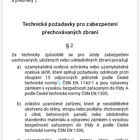
a předměty“).
Technické požadavky pro zabezpečení
přechovávaných zbraní
§ 2
Za technicky způsobilé se pro účely zabezpečení
uschovaných, uložených nebo uskladněných zbraní považují
a)
uzamykatelná ocelová schránka nebo uzamykatelná
ocelová skříň, které splňují požadavky odolnosti proti
vloupání
15 odporových jednotek podle České
1
technické normy
)
ČSN EN 1143-1 a jsou vybaveny
zámkem s vysokou bezpečností zařazeným do třídy A
podle České technické normy ČSN EN 1300,
b)
zvláštní uzamčené zařízení, které je neoddělitelně
ukotveno do stěny, stropu nebo podlahy zhotovených
z cihel, betonových panelů nebo obdobného
stavebního materiálu a vybaveno zámkem s vysokou
bezpečností zařazeným do třídy A podle České
technické normy ČSN EN 1300,