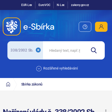
EUR-Lex
EuroVOC
N-Lex
zakony.gov.cz
338/2002 Sb.
Rozšířené vyhledávání
Sbírka zákonů