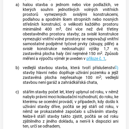
a)
halou
stavba o jednom nebo více podlažích, ve
kterých souhrn jednotlivých volných vnitřních
prostorů vymezených svislými konstrukcemi,
podlahou a spodním lícem stropních nebo nosných
střešních konstrukcí, o velikosti každého prostoru
3
minimálně 400 m
, činí více než dvě třetiny
obestavěného prostoru stavby; za svislé konstrukce
vymezující vnitřní volné prostory se nepovažují vnitřní
samostatné podpěrné tyčové prvky (sloupy, pilíře) a
svislé konstrukce nedosahující výšky 1,7 m;
2
zastavěná plocha
haly
činí nejméně 150 m
. Způsob
měření a výpočtu výměr je uveden v
příloze č. 1
,
1
b)
vedlejší stavbou
stavba, která tvoří příslušenství
)
stavby hlavní nebo doplňuje užívání pozemku a jejíž
2
zastavěná plocha nepřesahuje 100 m
;
vedlejší
stavbou
není garáž a
zahrádkářská chata
,
c)
stářím stavby
počet let, který uplynul od roku, v němž
nabylo právní moci kolaudační rozhodnutí, do roku, ke
kterému se ocenění provádí, v případech, kdy došlo k
užívání stavby dříve, počítá se její stáří od roku, v
němž se prokazatelně započalo s užíváním stavby.
Nelze-li
stáří stavby
takto zjistit, počítá se od roku
zjištěného z jiného dokladu, a není-li k dispozici ani
ten, určí se odhadem,