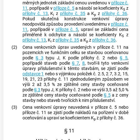
měrných jednotek základní cenou uvedenou v
příloze č.
11
, popřípadě v
příloze č. 5
a násobí se koeficienty K
z
5
přílohy č. 13
, K
z
přílohy č. 35
a K
z
přílohy č. 36
.
i
p
Pokud skutečná konstrukce venkovní úpravy
neodpovídá způsobu provedení uvedenému v
příloze č.
11
, popřípadě v
příloze č. 5
, upraví se základní cena
přiměřeně k odchylce a násobí se koeficienty K
z
5
přílohy č. 13
, K
z
přílohy č. 35
a K
z
přílohy č. 36
.
i
p
(2)
Cena venkovních úprav uvedených v příloze č. 11 na
pozemcích ve
funkčním celku
se stavbou oceňovanou
podle
§ 3
typu J, K podle přílohy č. 2 nebo
§ 5
,
popřípadě staveb podle
§ 7
,
8
, tvoří-li tyto venkovní
úpravy příslušenství k těmto stavbám, se zjistí podle
odstavce 1
nebo s výjimkou položek č. 2.5, 2.7, 3.2, 15,
19, 21, 23 přílohy č. 11 zjednodušeným způsobem ve
výši 2 až 3,5 % ze zjištěné ceny stavby oceňované
podle
§ 3
typu J, K přílohy č. 2 nebo ve výši 3,5 až 5,0 %
ze zjištěné ceny stavby oceňované podle
§ 5
a z ceny
stavby nebo staveb tvořících k nim příslušenství.
(3)
Cena venkovní úpravy neuvedená v příloze č. 5 nebo
příloze č. 11 se zjistí podle nákladů na pořízení v době
oceňování a upraví se koeficientem K
z přílohy č. 36.
p
§ 11