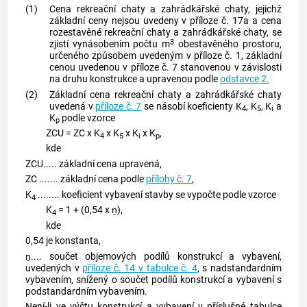
(1)
Cena rekreační chaty a zahrádkářské chaty, jejichž
základní ceny nejsou uvedeny v příloze č. 17a a cena
rozestavěné rekreační chaty a zahrádkářské chaty, se
3
zjistí vynásobením počtu m
obestavěného prostoru,
určeného způsobem uvedeným v příloze č. 1, základní
cenou uvedenou v příloze č. 7 stanovenou v závislosti
na druhu konstrukce a upravenou podle
odstavce 2.
(2)
Základní cena
rekreační chaty
a
zahrádkářské chaty
uvedená v
příloze č. 7
se násobí koeficienty K
, K
, K
a
4
5
i
K
podle vzorce
p
ZCU = ZC x K
x K
x K
x K
,
4
5
i
p
kde
ZCU..... základní cena upravená,
ZC ....... základní cena podle
přílohy č. 7
,
K
........ koeficient vybavení stavby se vypočte podle vzorce
4
K
= 1 + (0,54 x ṉ),
4
kde
0,54 je konstanta,
ṉ.... součet objemových podílů konstrukcí a vybavení,
uvedených v
příloze č. 14 v tabulce č. 4
, s nadstandardním
vybavením, snížený o součet podílů konstrukcí a vybavení s
podstandardním vybavením.
Není-li ve výčtu konstrukcí a vybavení v příslušné tabulce