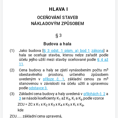
HLAVA I
OCEŇOVÁNÍ STAVEB
NÁKLADOVÝM ZPŮSOBEM
§ 3
Budova a hala
(1)
Jako budova [
§ 3 odst. 1 písm. a) bod 1
zákona
] a
hala
se oceňuje stavba, kterou nelze zařadit podle
účelu jejího užití mezi stavby oceňované podle
§ 4 až
11
.
3
(2)
Cena budovy a
haly
se zjistí vynásobením počtu m
obestavěného prostoru, určeného způsobem
3
uvedeným v
příloze č. 1
, základní cenou za m
stanovenou v závislosti na účelu užití a upravenou
podle
odstavce 3.
(3)
Základní cena budovy a
haly
uvedená v
přílohách č. 2
a
3
se násobí koeficienty K
až K
, K
a K
podle vzorce
1
5
i
p
ZCU = ZC x K
x K
x K
x K
x K
x K
x K
,
1
2
3
4
5
i
p
kde
ZCU..... základní cena upravená,