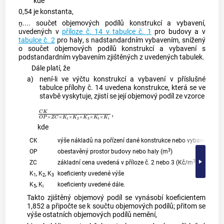
kde
0,54 je konstanta,
ṉ.... součet objemových podílů konstrukcí a vybavení,
uvedených v
příloze č. 14 v tabulce č. 1
pro budovy a v
tabulce č. 2
pro
haly
, s nadstandardním vybavením, snížený
o součet objemových podílů konstrukcí a vybavení s
podstandardním vybavením zjištěných z uvedených tabulek.
Dále platí, že
a)
není-li ve výčtu konstrukcí a vybavení v příslušné
tabulce přílohy č. 14 uvedena konstrukce, která se ve
stavbě vyskytuje, zjistí se její objemový podíl ze vzorce
C
K
O
P
×
Z
C
×
K
1
×
K
2
×
K
3
×
K
5
×
K
i
,
kde
CK
výše nákladů na pořízení dané konstrukce nebo vybavení v do
3
OP
obestavěný prostor budovy nebo
haly
(m
)
3
ZC
základní cena uvedená v příloze č. 2 nebo 3 (Kč/m
)
K
, K
, K
koeficienty uvedené výše
1
2
3
K
, K
koeficienty uvedené dále.
5
i
Takto zjištěný objemový podíl se vynásobí koeficientem
1,852 a připočte se k součtu objemových podílů; přitom se
výše ostatních objemových podílů nemění,