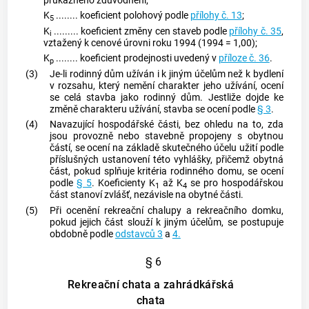
průkazného zdůvodnění;
K
........ koeficient polohový podle
přílohy č. 13
;
5
K
......... koeficient změny cen staveb podle
přílohy č. 35
,
i
vztažený k cenové úrovni roku 1994 (1994 = 1,00);
K
........ koeficient prodejnosti uvedený v
příloze č. 36
.
p
(3)
Je-li rodinný dům užíván i k jiným účelům než k bydlení
v rozsahu, který nemění charakter jeho užívání, ocení
se celá stavba jako rodinný dům. Jestliže dojde ke
změně charakteru užívání, stavba se ocení podle
§ 3
.
(4)
Navazující hospodářské části, bez ohledu na to, zda
jsou provozně nebo stavebně propojeny s obytnou
částí, se ocení na základě skutečného účelu užití podle
příslušných ustanovení této vyhlášky, přičemž obytná
část, pokud splňuje kritéria rodinného domu, se ocení
podle
§ 5
. Koeficienty K
až K
se pro hospodářskou
1
4
část stanoví zvlášť, nezávisle na obytné části.
(5)
Při ocenění rekreační chalupy a rekreačního domku,
pokud jejich část slouží k jiným účelům, se postupuje
obdobně podle
odstavců 3
a
4.
§ 6
Rekreační chata a zahrádkářská
chata