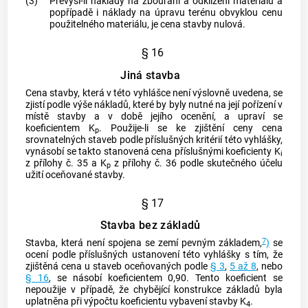
(3)
Převýší-li náklady na zbourání a odklizení materiálu a
popřípadě i náklady na úpravu terénu
obvyklou cenu
použitelného materiálu, je cena stavby nulová.
§ 16
Jiná stavba
Cena stavby, která v této vyhlášce není výslovně uvedena, se
zjistí podle výše nákladů, které by byly nutné na její pořízení v
místě stavby a v době jejího ocenění, a upraví se
koeficientem K
. Použije-li se ke zjištění ceny cena
p
srovnatelných staveb podle příslušných kritérií této vyhlášky,
vynásobí se takto stanovená cena příslušnými koeficienty K
i
z přílohy č. 35 a K
z přílohy č. 36 podle skutečného účelu
p
užití oceňované stavby.
§ 17
Stavba bez základů
7
Stavba, která není spojena se zemí pevným základem,
)
se
ocení podle příslušných ustanovení této vyhlášky s tím, že
zjištěná cena u staveb oceňovaných podle
§ 3
,
5 až 8
, nebo
§ 16
, se násobí koeficientem 0,90. Tento koeficient se
nepoužije v případě, že chybějící konstrukce základů byla
uplatněna při výpočtu koeficientu vybavení stavby K
.
4