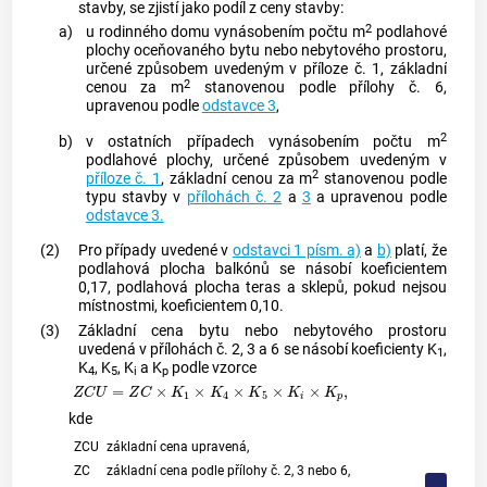
stavby, se zjistí jako podíl z ceny stavby:
2
a)
u rodinného domu vynásobením počtu m
podlahové
plochy oceňovaného bytu nebo nebytového prostoru,
určené způsobem uvedeným v příloze č. 1, základní
2
cenou za m
stanovenou podle přílohy č. 6,
upravenou podle
odstavce 3
,
2
b)
v ostatních případech vynásobením počtu m
podlahové plochy, určené způsobem uvedeným v
2
příloze č. 1
, základní cenou za m
stanovenou podle
typu stavby v
přílohách č. 2
a
3
a upravenou podle
odstavce 3.
(2)
Pro případy uvedené v
odstavci 1 písm. a)
a
b)
platí, že
podlahová plocha balkónů se násobí koeficientem
0,17, podlahová plocha teras a sklepů, pokud nejsou
místnostmi, koeficientem 0,10.
(3)
Základní cena bytu nebo nebytového prostoru
uvedená v přílohách č. 2, 3 a 6 se násobí koeficienty K
,
1
K
, K
, K
a K
podle vzorce
4
5
i
p
Z
C
U
=
Z
C
×
K
1
×
K
4
×
K
5
×
K
i
×
K
p
,
kde
ZCU
základní cena upravená,
ZC
základní cena podle přílohy č. 2, 3 nebo 6,