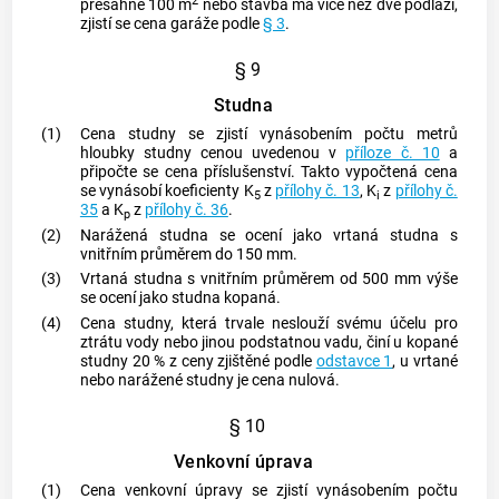
2
přesáhne 100 m
nebo stavba má více než dvě podlaží,
zjistí se cena garáže podle
§ 3
.
§ 9
Studna
(1)
Cena studny se zjistí vynásobením počtu metrů
hloubky studny cenou uvedenou v
příloze č. 10
a
připočte se cena příslušenství. Takto vypočtená cena
se vynásobí koeficienty K
z
přílohy č. 13
, K
z
přílohy č.
5
i
35
a K
z
přílohy č. 36
.
p
(2)
Narážená studna se ocení jako vrtaná studna s
vnitřním průměrem do 150 mm.
(3)
Vrtaná studna s vnitřním průměrem od 500 mm výše
se ocení jako studna kopaná.
(4)
Cena studny, která trvale neslouží svému účelu pro
ztrátu vody nebo jinou podstatnou vadu, činí u kopané
studny 20 % z ceny zjištěné podle
odstavce 1
, u vrtané
nebo narážené studny je cena nulová.
§ 10
Venkovní úprava
(1)
Cena venkovní úpravy se zjistí vynásobením počtu