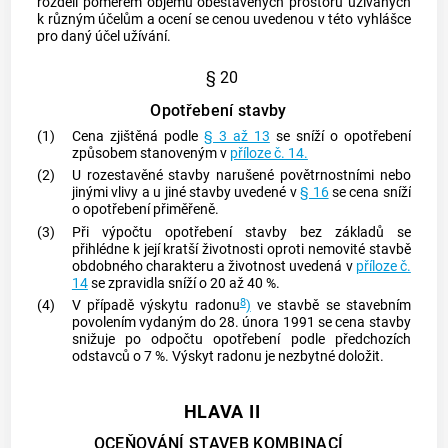
rozdělí poměrem objemů obestavěných prostorů užívaných
k různým účelům a ocení se cenou uvedenou v této vyhlášce
pro daný účel užívání.
§ 20
Opotřebení stavby
(1)
Cena zjištěná podle
§ 3 až 13
se sníží o opotřebení
způsobem stanoveným v
příloze č. 14.
(2)
U rozestavěné stavby narušené povětrnostními nebo
jinými vlivy a u jiné stavby uvedené v
§ 16
se cena sníží
o opotřebení přiměřeně.
(3)
Při výpočtu opotřebení stavby bez základů se
přihlédne k její kratší životnosti oproti nemovité stavbě
obdobného charakteru a životnost uvedená v
příloze č.
14
se zpravidla sníží o 20 až 40 %.
8
(4)
V případě výskytu radonu
)
ve stavbě se stavebním
povolením vydaným do 28. února 1991 se cena stavby
snižuje po odpočtu opotřebení podle předchozích
odstavců o 7 %. Výskyt radonu je nezbytné doložit.
HLAVA II
OCEŇOVÁNÍ STAVEB KOMBINACÍ