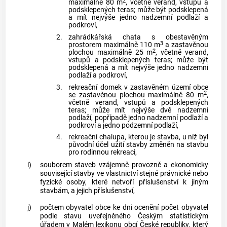
2
maximálně 80 m
, včetně verand, vstupů a
podsklepených teras; může být podsklepená
a mít nejvýše jedno nadzemní podlaží a
podkroví,
2.
zahrádkářská chata s obestavěným
3
prostorem maximálně 110 m
a zastavěnou
2
plochou maximálně 25 m
, včetně verand,
vstupů a podsklepených teras; může být
podsklepená a mít nejvýše jedno nadzemní
podlaží a podkroví,
3.
rekreační domek v
zastavěném území
obce
2
se zastavěnou plochou maximálně 80 m
,
včetně verand, vstupů a podsklepených
teras; může mít nejvýše dvě nadzemní
podlaží, popřípadě jedno nadzemní podlaží a
podkroví a jedno podzemní podlaží,
4.
rekreační chalupa, kterou je stavba, u níž byl
původní účel užití stavby změněn na
stavbu
pro rodinnou rekreaci
,
i)
souborem staveb
vzájemně provozně a ekonomicky
související stavby ve vlastnictví stejné právnické nebo
fyzické osoby, které netvoří příslušenství k jiným
stavbám, a jejich příslušenství,
j)
počtem obyvatel obce ke dni ocenění
počet obyvatel
podle stavu uveřejněného Českým statistickým
úřadem v Malém lexikonu
obcí
České republiky, který