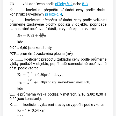
ZC ....... základní cena podle
přílohy č. 2
nebo
č. 3
,
K
........ koeficient přepočtu základní ceny podle druhu
1
konstrukce uvedený v
příloze č. 4
,
K
........ koeficient přepočtu základní ceny podle velikosti
2
průměrné zastavěné plochy podlaží v objektu, popřípadě
samostatně oceňované části, se vypočte podle vzorce
K
2
=
0
,
92
+
6
,
60
P
Z
P
kde
0,92 a 6,60 jsou konstanty,
2
PZP... průměrná zastavěná plocha (m
),
K
........ koeficient přepočtu základní ceny podle průměrné
3
výšky podlaží v objektu, popřípadě samostatně oceňované
části podle vzorce
K
3
=
2,10
v
+
0,30
p
r
o
b
u
d
o
v
y
,
K
3
=
2
,
8
0
v
+
0,30
p
r
o
h
a
l
y
,
n
e
v
š
a
k
m
é
n
ě
n
e
ž
0,60
,
š
é
ě
ž
kde
ν.... je průměrná výška podlaží v metrech, 2,10; 2,80; 0,30 a
0,60 jsou konstanty,
K
........ koeficient vybavení stavby se vypočte podle vzorce
4
K
= 1 + (0,54 x ṉ),
4