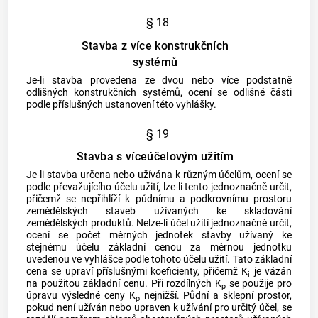
§ 18
Stavba z více konstrukčních
systémů
Je-li stavba provedena ze dvou nebo více podstatně
odlišných konstrukčních systémů, ocení se odlišné části
podle příslušných ustanovení této vyhlášky.
§ 19
Stavba s víceúčelovým užitím
Je-li stavba určena nebo užívána k různým účelům, ocení se
podle převažujícího účelu užití, lze-li tento jednoznačně určit,
přičemž se nepřihlíží k půdnímu a podkrovnímu prostoru
zemědělských staveb užívaných ke skladování
zemědělských produktů. Nelze-li účel užití jednoznačně určit,
ocení se počet měrných jednotek stavby užívaný ke
stejnému účelu základní cenou za měrnou jednotku
uvedenou ve vyhlášce podle tohoto účelu užití. Tato základní
cena se upraví příslušnými koeficienty, přičemž K
je vázán
i
na použitou základní cenu. Při rozdílných K
se použije pro
p
úpravu výsledné ceny K
nejnižší. Půdní a sklepní prostor,
p
pokud není užíván nebo upraven k užívání pro určitý účel, se