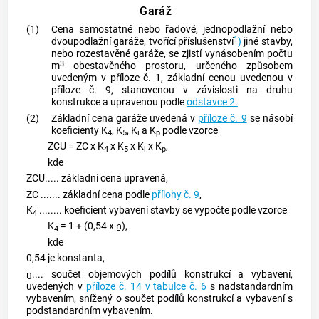
Garáž
(1)
Cena samostatné nebo řadové, jednopodlažní nebo
1
dvoupodlažní garáže, tvořící příslušenství
)
jiné stavby,
nebo rozestavěné garáže, se zjistí vynásobením počtu
3
m
obestavěného prostoru, určeného způsobem
uvedeným v příloze č. 1, základní cenou uvedenou v
příloze č. 9, stanovenou v závislosti na druhu
konstrukce a upravenou podle
odstavce 2.
(2)
Základní cena garáže uvedená v
příloze č. 9
se násobí
koeficienty K
, K
, K
a K
podle vzorce
4
5
i
p
ZCU = ZC x K
x K
x K
x K
,
4
5
i
p
kde
ZCU..... základní cena upravená,
ZC ....... základní cena podle
přílohy č. 9
,
K
........ koeficient vybavení stavby se vypočte podle vzorce
4
K
= 1 + (0,54 x ṉ),
4
kde
0,54 je konstanta,
ṉ.... součet objemových podílů konstrukcí a vybavení,
uvedených v
příloze č. 14 v tabulce č. 6
s nadstandardním
vybavením, snížený o součet podílů konstrukcí a vybavení s
podstandardním vybavením.