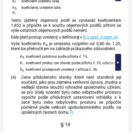
K
koeficient uvedený výše,
1
K
,
koeficienty uvedené dále.
5
K
i
Takto zjištěný objemový podíl se vynásobí koeficientem
1,852 a připočte se k součtu objemových podílů; přitom se
výše ostatních objemových podílů nemění.
Dále platí postup uvedený u definice
n
v
§ 3 odst. 3 písm. b)
.
Výše koeficientu K
je omezena rozpětím od 0,80 do 1,20,
4
které lze překročit jen na základě průkazného zdůvodnění;
K
koeficient polohový podle přílohy č. 13,
5
K
koeficient změny cen staveb podle přílohy č. 35, vztažený k cenové
i
K
koeficient prodejnosti uvedený v příloze č. 36.
p
(4)
Cena příslušenství stavby, které není stavebně její
součástí, jako jsou zejména venkovní úpravy, studna a
vedlejší stavba
sloužící výhradně společnému užívání,
se pro účely ocenění bytu nebo nebytového prostoru
vypočte podle příslušných ustanovení vyhlášky a k
ceně bytu nebo nebytového prostoru se připočte
poměrně podle velikosti spoluvlastnického podílu na
5
společných částech domu.
)
§ 14