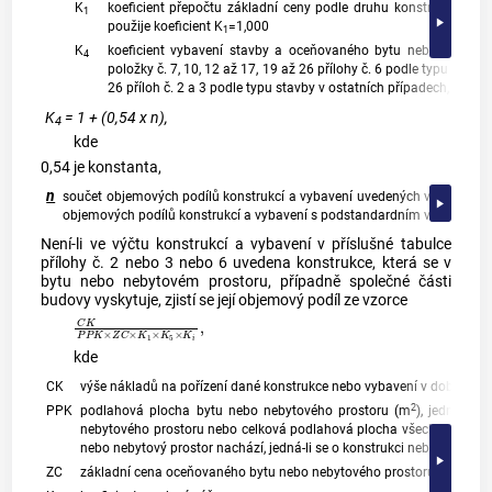
K
koeficient přepočtu základní ceny podle druhu konstrukce uve
1
použije koeficient K
=1,000
1
K
koeficient vybavení stavby a oceňovaného bytu nebo nebytov
4
položky č. 7, 10, 12 až 17, 19 až 26 přílohy č. 6 podle typu stavb
26 příloh č. 2 a 3 podle typu stavby v ostatních případech, ostat
K
= 1 + (0,54 x n),
4
kde
0,54 je konstanta,
n
součet objemových podílů konstrukcí a vybavení uvedených v příloze č.
objemových podílů konstrukcí a vybavení s podstandardním vybavením z
Není-li ve výčtu konstrukcí a vybavení v příslušné tabulce
přílohy č. 2 nebo 3 nebo 6 uvedena konstrukce, která se v
bytu nebo nebytovém prostoru, případně společné části
budovy vyskytuje, zjistí se její objemový podíl ze vzorce
C
K
P
P
K
×
Z
C
×
K
1
×
K
5
×
K
i
,
kde
CK
výše nákladů na pořízení dané konstrukce nebo vybavení v době a mís
2
PPK
podlahová plocha bytu nebo nebytového prostoru (m
), jedná-li 
nebytového prostoru nebo celková podlahová plocha všech bytů a 
nebo nebytový prostor nachází, jedná-li se o konstrukci nebo vybavení,
ZC
základní cena oceňovaného bytu nebo nebytového prostoru zjištěná po