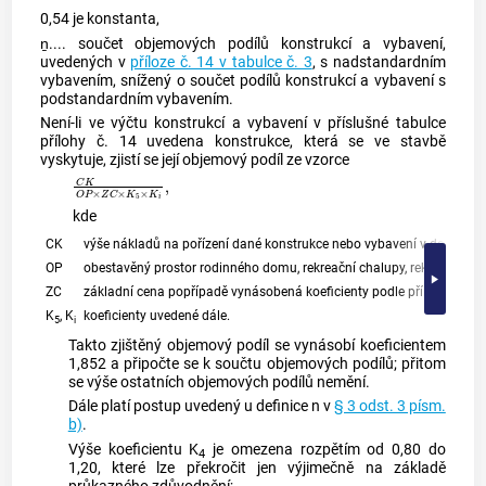
0,54 je konstanta,
ṉ.... součet objemových podílů konstrukcí a vybavení,
uvedených v
příloze č. 14 v tabulce č. 3
, s nadstandardním
vybavením, snížený o součet podílů konstrukcí a vybavení s
podstandardním vybavením.
Není-li ve výčtu konstrukcí a vybavení v příslušné tabulce
přílohy č. 14 uvedena konstrukce, která se ve stavbě
vyskytuje, zjistí se její objemový podíl ze vzorce
C
K
O
P
×
Z
C
×
K
5
×
K
i
,
kde
CK
výše nákladů na pořízení dané konstrukce nebo vybavení v době a mí
OP
obestavěný prostor rodinného domu, rekreační chalupy, rekreačníh
ZC
základní cena popřípadě vynásobená koeficienty podle přílohy č. 6 
K
, K
koeficienty uvedené dále.
5
i
Takto zjištěný objemový podíl se vynásobí koeficientem
1,852 a připočte se k součtu objemových podílů; přitom
se výše ostatních objemových podílů nemění.
Dále platí postup uvedený u definice n v
§ 3 odst. 3 písm.
b)
.
Výše koeficientu K
je omezena rozpětím od 0,80 do
4
1,20, které lze překročit jen výjimečně na základě