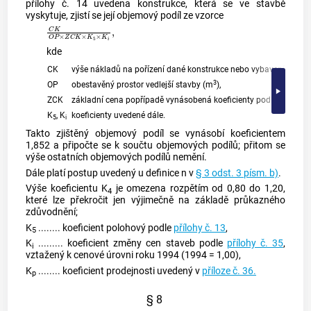
přílohy č. 14 uvedena konstrukce, která se ve stavbě
vyskytuje, zjistí se její objemový podíl ze vzorce
C
K
O
P
×
Z
C
K
×
K
5
×
K
i
,
kde
CK
výše nákladů na pořízení dané konstrukce nebo vybavení v době 
3
OP
obestavěný prostor
vedlejší stavby
(m
),
ZCK
základní cena popřípadě vynásobená koeficienty podle přílohy č
K
, K
koeficienty uvedené dále.
5
i
Takto zjištěný objemový podíl se vynásobí koeficientem
1,852 a připočte se k součtu objemových podílů; přitom se
výše ostatních objemových podílů nemění.
Dále platí postup uvedený u definice n v
§ 3 odst. 3 písm. b)
.
Výše koeficientu K
je omezena rozpětím od 0,80 do 1,20,
4
které lze překročit jen výjimečně na základě průkazného
zdůvodnění;
K
........ koeficient polohový podle
přílohy č. 13
,
5
K
......... koeficient změny cen staveb podle
přílohy č. 35
,
i
vztažený k cenové úrovni roku 1994 (1994 = 1,00),
K
........ koeficient prodejnosti uvedený v
příloze č. 36.
p
§ 8