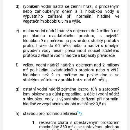
d)
rybníkem
vodní nádrž se zemní hrází, s přirozeným
nebo zahloubeným dnem a s hloubkou vody u
výpustního zařízení při normální hladině ve
vegetačním období 0,5 m a výše,
3
e)
malou vodní nádrží
nádrž s objemem do 2 milionů m
po hladinu ovladatelného prostoru, s největší
hloubkou 9 m, měřeno na pevné dno; stoletý průtok v
3
profilu hráze do 60 m
/s nebo u nádrží s umělým
přívodem vody nesmí přesáhnout součet stoletého
průtoku z vlastní vodní nádrže a kapacity přivaděče,
f)
velkou vodní nádrží
nádrž s objemem nad 2 miliony
3
m
po hladinu ovladatelného prostoru nebo s větší
hloubkou než 9 m, měřeno na pevné dno a se
3
stoletým průtokem v profilu hráze nad 60 m
/s,
g)
ostatní vodní nádrží
zejména jezero, tůň a zatopený
lom, pískovna a důlní propadlina, a dále i vodní nádrž
s hloubkou vody u výpustního zařízení při normální
hladině ve vegetačním období menší než 0,5 m,
1a
h)
stavbou pro rodinnou rekreaci
)
1.
rekreační chata s obestavěným prostorem
3
maximálně 360 m
a se zastavěnou plochou