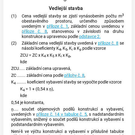
Vedlejší stavba
3
(1)
Cena
vedlejší stavby
se zjistí vynásobením počtu m
obestavěného prostoru, určeného způsobem
uvedeným v
příloze č. 1
, základní cenou uvedenou v
příloze č. 8
, stanovenou v závislosti na druhu
konstrukce a upravenou podle
odstavce 2.
(2)
Základní cena
vedlejší stavby
uvedená v
příloze č. 8
se
násobí koeficienty K
, K
, K
a K
podle vzorce
4
5
i
p
ZCU = ZC x K
x K
x K
x K
,
4
5
i
p
kde
ZCU..... základní cena upravená,
ZC ....... základní cena podle
přílohy č. 8
,
K
........ koeficient vybavení stavby se vypočte podle vzorce
4
K
= 1 + (0,54 x ṉ),
4
kde
0,54 je konstanta,
ṉ.... součet objemových podílů konstrukcí a vybavení,
uvedených v
příloze č. 14 v tabulce č. 5
, s nadstandardním
vybavením, snížený o součet podílů konstrukcí a vybavení s
podstandardním vybavením.
Není-li ve výčtu konstrukcí a vybavení v příslušné tabulce