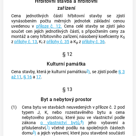
Hřbitovní stavba a hřbitovní
zařízení
Cena jednotlivých částí hřbitovní stavby se zjistí
vynásobením počtu měrných jednotek základní cenou
uvedenou v
příloze č. 12.
Cena celé stavby se zjistí jako
součet cen jejích jednotlivých částí, s připočtením ceny za
montáž a ceny hřbitovního zařízení, násobený koeficienty K
5
z
přílohy č. 13
, K
z
přílohy č. 35
a K
z
přílohy č. 36
.
i
p
§ 12
Kulturní památka
3
Cena stavby, která je kulturní památkou
)
, se zjistí podle
§ 3
až 11
,
§ 16
a
17
.
§ 13
Byt a nebytový prostor
(1)
Cena bytu ve stavbách neuvedených v příloze č. 2 pod
typem J, K, nebo rozestavěného bytu a cena
nebytového prostoru, které jsou ve vlastnictví podle
4
zákona
o vlastnictví bytů
,
)
jeho vybavení a
1
příslušenství,
)
včetně podílu na společných částech
5
domu
)
a jejich vybavení, které jsou stavebně součástí