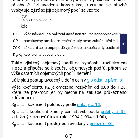
přílohy č. 14 uvedena konstrukce, která se ve stavbě
vyskytuje, zjistí se její objemový podíl ze vzorce
C
K
O
P
×
Z
C
K
×
K
5
×
K
i
,
kde
CK
výše nákladů na pořízení dané konstrukce nebo vybavení v době a mí
3
OP
obestavěný prostor rekreační chaty nebo zahrádkářské chaty (m
),
ZCK
základní cena popřípadě vynásobená koeficienty podle přílohy č. 7 
K
, K
koeficienty uvedené dále.
5
i
Takto zjištěný objemový podíl se vynásobí koeficientem
1,852 a připočte se k součtu objemových podílů; přitom se
výše ostatních objemových podílů nemění.
Dále platí postup uvedený u definice n v
§ 3 odst. 3 písm. b)
.
Výše koeficientu K
je omezena rozpětím od 0,80 do 1,20,
4
které lze překročit jen výjimečně na základě průkazného
zdůvodnění;
K
........ koeficient polohový podle
přílohy č. 13
,
5
K
......... koeficient změny cen staveb podle
přílohy č. 35
,
i
vztažený k cenové úrovni roku 1994 (1994 = 1,00),
K
........ koeficient prodejnosti uvedený v
příloze č. 36.
p
§ 7