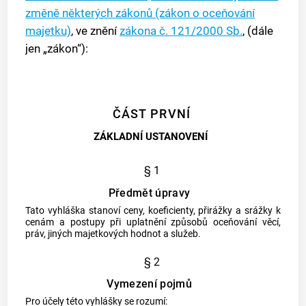
změně některých zákonů (zákon o oceňování
majetku)
, ve znění
zákona č. 121/2000 Sb.
, (dále
jen „zákon“):
ČÁST PRVNÍ
ZÁKLADNÍ USTANOVENÍ
§ 1
Předmět úpravy
Tato vyhláška stanoví ceny, koeficienty, přirážky a srážky k
cenám a postupy při uplatnění způsobů oceňování věcí,
práv, jiných majetkových hodnot a služeb.
§ 2
Vymezení pojmů
Pro účely této vyhlášky se rozumí: