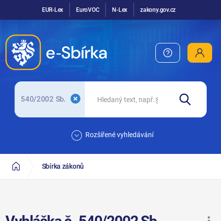
EUR-Lex
EuroVOC
N-Lex
zakony.gov.cz
540/2002 Sb.
Rozšířené vyhledávání
Sbírka zákonů