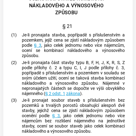
NÁKLADOVÉHO A VÝNOSOVÉHO
ZPŮSOBU
§ 21
(1)
Je-li pronajata stavba, popřípadě s příslušenstvím a
pozemkem, jejíž cena se zjistí nákladovým způsobem
podle
§ 3
, jako celek jednomu nebo více nájemcům,
ocení se kombinací nákladového a výnosového
způsobu.
(2)
Je-li pronajata část stavby typu B, F, H, J, K, R, S, Z
podle přílohy č. 2 a typu C, I, J podle přílohy č. 3,
popřípadě s příslušenstvím a pozemkem v souladu se
svým účelem užití, ocení se taková stavba kombinací
nákladového a výnosového způsobu. Nájemné v
nepronajatých částech se dopočte ve výši obvyklého
nájemného (
§ 2 odst. 1
zákona
).
(3)
Je-li pronajat
soubor staveb
s příslušenstvím bez
pozemků a trvalých porostů obsahující alespoň dvě
stavby, jejichž cena se zjistí nákladovým způsobem
ocenění podle
§ 3
, jako celek jednomu nebo více
nájemcům bez rozlišení nájemného na jednotlivé
stavby, ocení se
soubor staveb
jako celek kombinací
nákladového a výnosového způsobu.