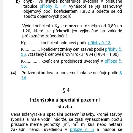
b)
chybí-li ve stavbě konstrukce uvedená v příslušné
tabulce
přílohy č. 14
, vynásobí se její stanovený
objemový podíl koeficientem 1,852 a odečte se od
součtu objemových podílů.
Výše koeficientu K
je omezena rozpětím od 0,80 do
4
1,20, které lze překročit jen výjimečně na základě
průkazného zdůvodnění;
K
............ koeficient polohový podle
přílohy č. 13
,
5
K
............. koeficient změny cen staveb podle
přílohy č.
i
35
, vztažený k cenové úrovni roku 1994 (1994 = 1,00),
K
............ koeficient prodejnosti uvedený v
příloze č.
p
36.
(4)
Podzemní budova a podzemní
hala
se oceňuje podle
§
16
.
§ 4
Inženýrská a speciální pozemní
stavba
Cena inženýrské a speciální pozemní stavby, kromě stavby
rybníka
a
malé vodní nádrže
, se zjistí vynásobením počtu
3
2
příslušné měrné jednotky (m
, m
, m, kus nebo hektar)
základní cenou uvedenou v
příloze č. 5
a násobí se