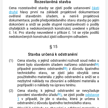
Rozestavěná stavba
Cena rozestavěné stavby se zjistí podle ustanovení
části
druhé
hlavy první na základě projektové dokumentace
ověřené stavebním úřadem, a není-li projektová
dokumentace, podle předpokládaného stavu stavby po jejím
dokončení a sníží se podle stupně rozestavěnosti o podíly
chybějících a nedokončených konstrukcí, uvedené v příloze
č. 14. Pro stavby neuvedené v příloze č. 14 se výše podílů
nedokončených konstrukcí zjistí odborným odhadem.
§ 15
Stavba určená k odstranění
(1)
Cena stavby, o jejímž odstranění rozhodl soud nebo u
6a
které bylo stavebním úřadem nařízeno odstranění
)
6b
případně povoleno odstranění
)
z důvodu špatného
technického stavu, se zjistí jako
obvyklá cena
použitelného materiálu z jejího odstranění a sníží se o
nezbytné náklady na zbourání a odklizení materiálu a
popřípadě i o náklady na úpravu terénu.
(2)
Cena stavby, k jejímuž odstranění se nevyžaduje
6c
povolení stavebního úřadu
)
, se zjistí podle
odstavce
1
v případě, že jde o stavbu, která je určena k
odstranění z důvodu špatného technického stavu.