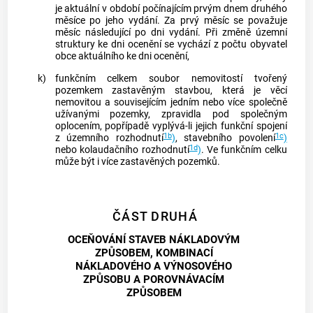
je aktuální v období počínajícím prvým dnem druhého
měsíce po jeho vydání. Za prvý měsíc se považuje
měsíc následující po dni vydání. Při změně územní
struktury ke dni ocenění se vychází z počtu obyvatel
obce
aktuálního ke dni ocenění,
k)
funkčním celkem
soubor
nemovitostí
tvořený
pozemkem zastavěným stavbou, která je věcí
nemovitou a souvisejícím jedním nebo více společně
užívanými pozemky, zpravidla pod společným
oplocením, popřípadě vyplývá-li jejich funkční spojení
1b
1c
z územního rozhodnutí
)
, stavebního povolení
)
1d
nebo kolaudačního rozhodnutí
)
. Ve
funkčním celku
může být i více zastavěných pozemků.
ČÁST DRUHÁ
OCEŇOVÁNÍ STAVEB NÁKLADOVÝM
ZPŮSOBEM, KOMBINACÍ
NÁKLADOVÉHO A VÝNOSOVÉHO
ZPŮSOBU A POROVNÁVACÍM
ZPŮSOBEM