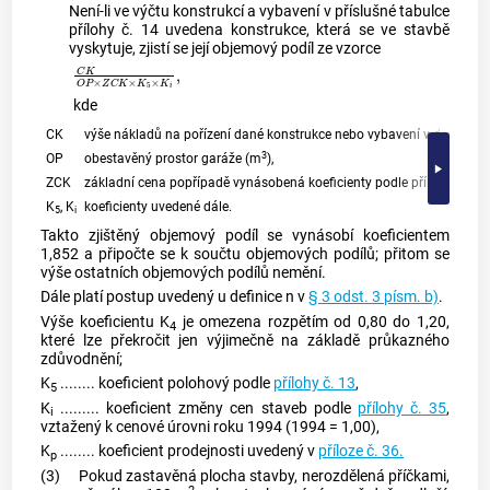
Není-li ve výčtu konstrukcí a vybavení v příslušné tabulce
přílohy č. 14 uvedena konstrukce, která se ve stavbě
vyskytuje, zjistí se její objemový podíl ze vzorce
C
K
O
P
×
Z
C
K
×
K
5
×
K
i
,
kde
CK
výše nákladů na pořízení dané konstrukce nebo vybavení v době a mí
3
OP
obestavěný prostor garáže (m
),
ZCK
základní cena popřípadě vynásobená koeficienty podle přílohy č. 9 
K
, K
koeficienty uvedené dále.
5
i
Takto zjištěný objemový podíl se vynásobí koeficientem
1,852 a připočte se k součtu objemových podílů; přitom se
výše ostatních objemových podílů nemění.
Dále platí postup uvedený u definice n v
§ 3 odst. 3 písm. b)
.
Výše koeficientu K
je omezena rozpětím od 0,80 do 1,20,
4
které lze překročit jen výjimečně na základě průkazného
zdůvodnění;
K
........ koeficient polohový podle
přílohy č. 13
,
5
K
......... koeficient změny cen staveb podle
přílohy č. 35
,
i
vztažený k cenové úrovni roku 1994 (1994 = 1,00),
K
........ koeficient prodejnosti uvedený v
příloze č. 36.
p
(3)
Pokud zastavěná plocha stavby, nerozdělená příčkami,