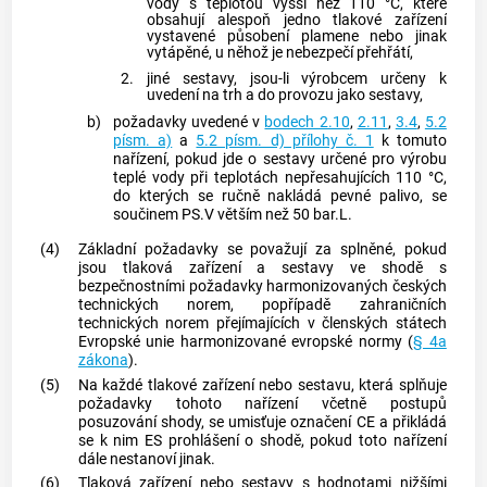
vody s teplotou vyšší než 110 °C, které
obsahují alespoň jedno tlakové zařízení
vystavené působení plamene nebo jinak
vytápěné, u něhož je nebezpečí přehřátí,
2.
jiné sestavy, jsou-li
výrobcem
určeny k
uvedení na trh a do provozu jako sestavy,
b)
požadavky uvedené v
bodech 2.10
,
2.11
,
3.4
,
5.2
písm. a)
a
5.2 písm. d) přílohy č. 1
k tomuto
nařízení, pokud jde o sestavy určené pro výrobu
teplé vody při teplotách nepřesahujících 110 °C,
do kterých se ručně nakládá pevné palivo, se
součinem PS.V větším než 50 bar.L.
(4)
Základní požadavky se považují za splněné, pokud
jsou tlaková zařízení a sestavy ve shodě s
bezpečnostními požadavky harmonizovaných českých
technických norem, popřípadě zahraničních
technických norem přejímajících v členských státech
Evropské unie harmonizované evropské normy (
§ 4a
zákona
).
(5)
Na každé tlakové zařízení nebo sestavu, která splňuje
požadavky tohoto nařízení včetně postupů
posuzování shody, se umisťuje označení CE a přikládá
se k nim ES prohlášení o shodě, pokud toto nařízení
dále nestanoví jinak.
(6)
Tlaková zařízení nebo sestavy s hodnotami nižšími