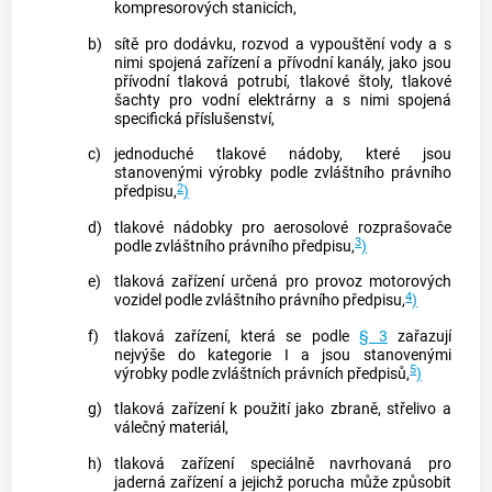
kompresorových stanicích,
b)
sítě pro dodávku, rozvod a vypouštění vody a s
nimi spojená zařízení a přívodní kanály, jako jsou
přívodní tlaková potrubí, tlakové štoly, tlakové
šachty pro vodní elektrárny a s nimi spojená
specifická příslušenství,
c)
jednoduché tlakové nádoby, které jsou
stanovenými
výrobky
podle zvláštního právního
2
předpisu,
)
d)
tlakové nádobky pro aerosolové rozprašovače
3
podle zvláštního právního předpisu,
)
e)
tlaková zařízení určená pro provoz motorových
4
vozidel podle zvláštního právního předpisu,
)
f)
tlaková zařízení, která se podle
§ 3
zařazují
nejvýše do kategorie I a jsou stanovenými
5
výrobky
podle zvláštních právních předpisů,
)
g)
tlaková zařízení k použití jako zbraně, střelivo a
válečný materiál,
h)
tlaková zařízení speciálně navrhovaná pro
jaderná zařízení a jejichž porucha může způsobit