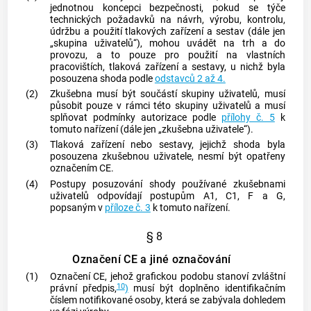
jednotnou koncepci bezpečnosti, pokud se týče
technických požadavků na návrh, výrobu, kontrolu,
údržbu a použití tlakových zařízení a sestav (dále jen
„skupina uživatelů“), mohou uvádět na trh a do
provozu, a to pouze pro použití na vlastních
pracovištích, tlaková zařízení a sestavy, u nichž byla
posouzena shoda podle
odstavců 2 až 4.
(2)
Zkušebna musí být součástí skupiny uživatelů, musí
působit pouze v rámci této skupiny uživatelů a musí
splňovat podmínky
autorizace
podle
přílohy č. 5
k
tomuto nařízení (dále jen „zkušebna uživatele“).
(3)
Tlaková zařízení nebo sestavy, jejichž shoda byla
posouzena zkušebnou uživatele, nesmí být opatřeny
označením CE.
(4)
Postupy posuzování shody používané zkušebnami
uživatelů odpovídají postupům A1, C1, F a G,
popsaným v
příloze č. 3
k tomuto nařízení.
§ 8
Označení CE a jiné označování
(1)
Označení CE, jehož grafickou podobu stanoví zvláštní
10
právní předpis,
)
musí být doplněno identifikačním
číslem
notifikované osoby
, která se zabývala dohledem