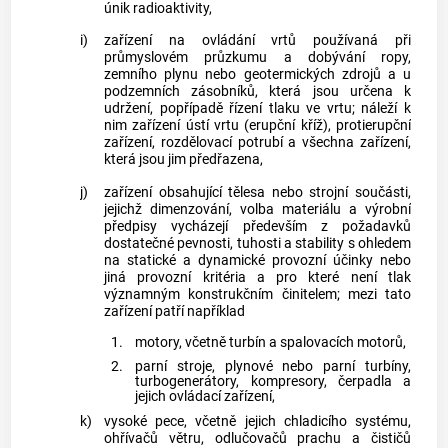
únik radioaktivity,
i)
zařízení na ovládání vrtů používaná při
průmyslovém průzkumu a dobývání ropy,
zemního plynu nebo geotermických zdrojů a u
podzemních zásobníků, která jsou určena k
udržení, popřípadě řízení tlaku ve vrtu; náleží k
nim zařízení ústí vrtu (erupční kříž), protierupční
zařízení, rozdělovací potrubí a všechna zařízení,
která jsou jim předřazena,
j)
zařízení obsahující tělesa nebo strojní součásti,
jejichž dimenzování, volba materiálu a výrobní
předpisy vycházejí především z požadavků
dostatečné pevnosti, tuhosti a stability s ohledem
na statické a dynamické provozní účinky nebo
jiná provozní kritéria a pro které není tlak
významným konstrukčním činitelem; mezi tato
zařízení patří například
1.
motory, včetně turbín a spalovacích motorů,
2.
parní stroje, plynové nebo parní turbíny,
turbogenerátory, kompresory, čerpadla a
jejich ovládací zařízení,
k)
vysoké pece, včetně jejich chladicího systému,
ohřívačů větru, odlučovačů prachu a čističů