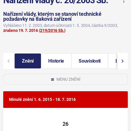
Nařízení vlády č. 26/2003 Sb.
Nařízení vlády, kterým se stanoví technické
požadavky na tlaková zařízení
Vyhlášeno 11. 2. 2003
, datum účinnosti 1. 5. 2004
, částka 9/2003
,
zrušeno 19. 7. 2016
(
219/2016 Sb.
)
Znění
Historie
Souvislosti
Další i
MENU ZNĚNÍ
Minulé znění
1. 6. 2015 - 18. 7. 2016
26