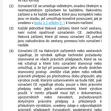
ve fázi výroby.
(2)
Označení CE se umisťuje viditelným, snadno čitelným a
nesmazatelným způsobem ke každému tlakovému
zařízení a ke každé sestavě, které jsou kompletní nebo
jsou ve stadiu, jež umožňuje konečné posouzení, jak je
uvedeno v
bodu 3.2 přílohy č. 1
k tomuto nařízení.
(3)
Každé jednotlivé tlakové zařízení, které tvoří sestavu,
není nutné opatřovat označením CE. Jednotlivá
tlaková zařízení, která již nesou označení CE, pokud
jsou zabudována do sestavy, ponesou toto označení i
nadále.
(4)
Označení CE na tlakových zařízeních nebo sestavách
vyjadřuje, že
výrobek
splňuje technické požadavky
stanovené ve všech právních předpisech, které se na
něj vztahují a které toto označení stanovují nebo
umožňují, a že byl při posouzení jeho shody dodržen
stanovený postup. Jestliže však jeden nebo několik
právních předpisů po přechodnou dobu připouští, aby
výrobce
zvolil, kterými ustanoveními se bude řídit, pak
označení CE vyjadřuje shodu pouze s těmi právními
předpisy nebo jejich ustanoveními, které
výrobce
použil. V tomto případě musí být v dokumentaci,
upozorněních nebo návodech, požadovaných
dotyčnými právními předpisy a přiložených k
příslušným
výrobkům
, uvedeny údaje o odpovídajících
právních předpisech Evropských společenství nebo