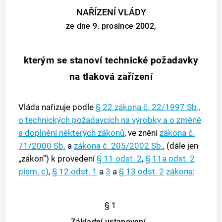
NAŘÍZENÍ VLÁDY
ze dne 9. prosince 2002,
kterým se stanoví technické požadavky
na tlaková zařízení
Vláda nařizuje podle
§ 22
zákona č. 22/1997 Sb.,
o technických požadavcích na výrobky a o změně
a doplnění některých zákonů
, ve znění
zákona č.
71/2000 Sb.
a
zákona č. 205/2002 Sb.
, (dále jen
„zákon“) k provedení
§ 11 odst. 2
,
§ 11a odst. 2
písm. c)
,
§ 12 odst. 1
a
3
a
§ 13 odst. 2
zákona
:
§ 1
Základní ustanovení