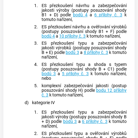
1.
ES přezkoušení návrhu a zabezpečování
jakosti výroby (postupy posuzování shody
B1 + D) podle
bodů 4
a
6 přílohy č. 3
k
tomuto nařízení,
2.
ES přezkoušení návrhu a ověřování
výrobků
(postupy posuzování shody B1 + F) podle
bodů 4
a
10 přílohy č. 3
k tomuto nařízení,
3.
ES přezkoušení typu a zabezpečování
jakosti
výrobků
(postupy posuzování shody
B + E) podle
bodů 3
a
8 přílohy č. 3
k tomuto
nařízení,
4.
ES přezkoušení typu a shoda s typem
(postupy posuzování shody B + C1) podle
bodů 3
a
5 přílohy č. 3
k tomuto nařízení,
nebo
5.
komplexní zabezpečování jakosti (postup
posuzování shody H) podle
bodu 12 přílohy
č. 3
k tomuto nařízení,
d)
kategorie IV
1.
ES přezkoušení typu a zabezpečování
jakosti výroby (postupy posuzování shody B
+ D) podle
bodů 3
a
6 přílohy č. 3
k tomuto
nařízení,
2.
ES přezkoušení typu a ověřování
výrobků