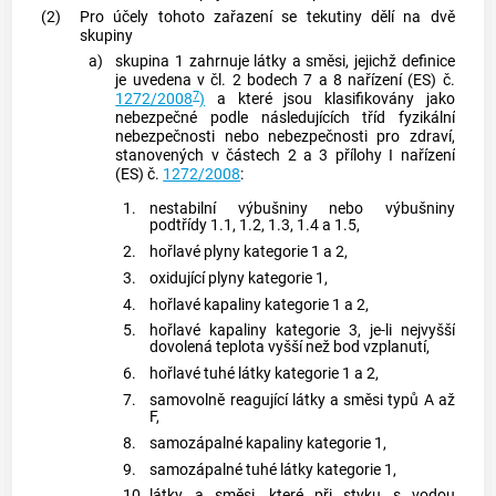
(2)
Pro účely tohoto zařazení se tekutiny dělí na dvě
skupiny
a)
skupina 1 zahrnuje látky a směsi, jejichž definice
je uvedena v čl. 2 bodech 7 a 8 nařízení (ES) č.
7
1272/2008
)
a které jsou klasifikovány jako
nebezpečné podle následujících tříd fyzikální
nebezpečnosti nebo nebezpečnosti pro zdraví,
stanovených v částech 2 a 3 přílohy I nařízení
(ES) č.
1272/2008
:
1.
nestabilní výbušniny nebo výbušniny
podtřídy 1.1, 1.2, 1.3, 1.4 a 1.5,
2.
hořlavé plyny kategorie 1 a 2,
3.
oxidující plyny kategorie 1,
4.
hořlavé kapaliny kategorie 1 a 2,
5.
hořlavé kapaliny kategorie 3, je-li nejvyšší
dovolená teplota vyšší než bod vzplanutí,
6.
hořlavé tuhé látky kategorie 1 a 2,
7.
samovolně reagující látky a směsi typů A až
F,
8.
samozápalné kapaliny kategorie 1,
9.
samozápalné tuhé látky kategorie 1,
10.
látky a směsi, které při styku s vodou