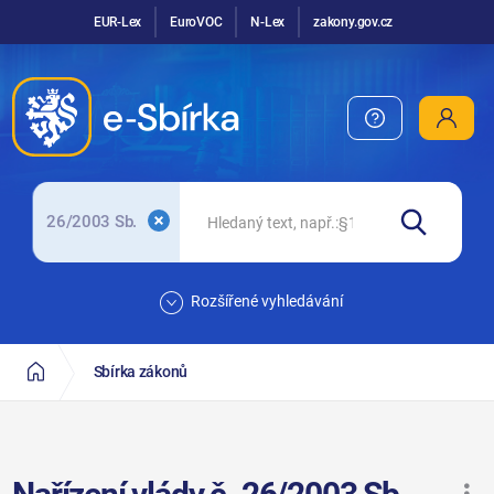
EUR-Lex
EuroVOC
N-Lex
zakony.gov.cz
26/2003 Sb.
Rozšířené vyhledávání
Sbírka zákonů