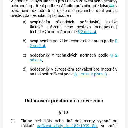
V případě, že bylo uloženo pro tlaková zařízení nebo sestavy
11
ochranné opatření podle zvláštního právního předpisu,
)
v
oznámení rozhodnutí o uložení ochranného opatření se
uvede, zda nesoulad byl způsoben
a)
nesplněním základních požadavků, jestliže
tlakové zařízení nebo sestava neodpovídají
technickým normám podle
§ 2 odst. 4
,
b)
nesprávným použitím technických norem podle
§
2 odst. 4
,
c)
nedostatky v technických normách podle
§ 2
odst. 4
,
d)
nedostatky v evropském schválení pro materiály
na tlaková zařízení podle
§ 1 odst. 2 písm. i)
.
Ustanovení přechodná a závěrečná
§ 10
(1)
Platné certifikáty nebo jiné dokumenty vydané na
základě
nařízení vlády č. 182/1999 Sb.
, ve znění