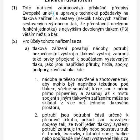
(1)
Toto nařízení zapracovává příslušné předpisy
1
Evropské unie
)
a upravuje technické požadavky na
tlaková zařízení a sestavy (několik tlakových zařízení
sestavených
výrobcem
tak, že představují ucelenou
funkční jednotku) s nejvyšším dovoleným tlakem (PS)
větším než 0,5 bar.
(2)
Pro účely tohoto nařízení se za
a)
tlaková zařízení považují nádoby, potrubí,
bezpečnostní výstroj a tlaková výstroj; zahrnují
také prvky připojené k součástem vystaveným
tlaku, jako jsou například příruby, hrdla, spojky,
podpory, závěsná oka, kde
1.
nádoba je těleso navržené a zhotovené tak,
aby mohlo být naplněno tekutinou pod
tlakem, včetně součástí, které jsou k němu
přímo připevněny a zasahují až k místu
spojení s jiným tlakovým zařízením; může se
skládat z více než jednoho tlakového
prostoru,
2.
potrubí jsou potrubní části určené k
přepravě tekutin, pokud jsou navzájem
spojeny tak, že tvoří jeden tlakový systém;
potrubí zahrnuje trubky nebo soustavu trub
či trubek, tvarovky, dilatační spoje, hadice
nebo popřípadě jiné části vystavené tlaku; za