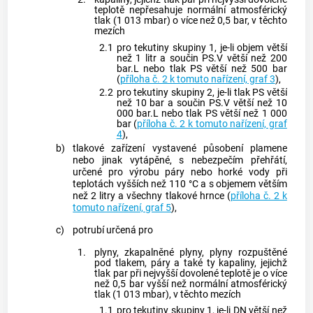
teplotě nepřesahuje normální atmosférický
tlak (1 013 mbar) o více než 0,5 bar, v těchto
mezích
2.1
pro tekutiny skupiny 1, je-li objem větší
než 1 litr a součin PS.V větší než 200
bar.L nebo tlak PS větší než 500 bar
(
příloha č. 2 k tomuto nařízení, graf 3
),
2.2
pro tekutiny skupiny 2, je-li tlak PS větší
než 10 bar a součin PS.V větší než 10
000 bar.L nebo tlak PS větší než 1 000
bar (
příloha č. 2 k tomuto nařízení, graf
4
),
b)
tlakové zařízení vystavené působení plamene
nebo jinak vytápěné, s nebezpečím přehřátí,
určené pro výrobu páry nebo horké vody při
teplotách vyšších než 110 °C a s objemem větším
než 2 litry a všechny tlakové hrnce (
příloha č. 2 k
tomuto nařízení, graf 5
),
c)
potrubí určená pro
1.
plyny, zkapalněné plyny, plyny rozpuštěné
pod tlakem, páry a také ty kapaliny, jejichž
tlak par při nejvyšší dovolené teplotě je o více
než 0,5 bar vyšší než normální atmosférický
tlak (1 013 mbar), v těchto mezích
1.1
pro tekutiny skupiny 1, je-li DN větší než