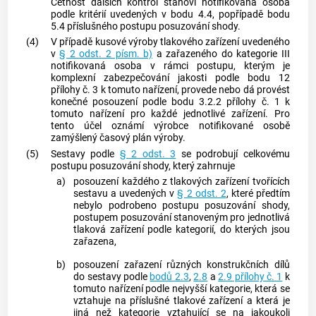
Četnost dalších kontrol stanoví
notifikovaná osoba
podle kritérií uvedených v bodu 4.4, popřípadě bodu
5.4 příslušného postupu posuzování shody.
(4)
V případě kusové výroby tlakového zařízení uvedeného
v
§ 2 odst. 2 písm. b)
a zařazeného do kategorie III
notifikovaná osoba
v rámci postupu, kterým je
komplexní zabezpečování jakosti podle bodu 12
přílohy č. 3 k tomuto nařízení, provede nebo dá provést
konečné posouzení podle bodu 3.2.2 přílohy č. 1 k
tomuto nařízení pro každé jednotlivé zařízení. Pro
tento účel oznámí
výrobce
notifikované osobě
zamýšlený časový plán výroby.
(5)
Sestavy podle
§ 2 odst. 3
se podrobují celkovému
postupu posuzování shody, který zahrnuje
a)
posouzení každého z tlakových zařízení tvořících
sestavu a uvedených v
§ 2 odst. 2
, které předtím
nebylo podrobeno postupu posuzování shody,
postupem posuzování stanoveným pro jednotlivá
tlaková zařízení podle kategorií, do kterých jsou
zařazena,
b)
posouzení zařazení různých konstrukčních dílů
do sestavy podle
bodů 2.3
,
2.8
a
2.9 přílohy č. 1
k
tomuto nařízení podle nejvyšší kategorie, která se
vztahuje na příslušné tlakové zařízení a která je
jiná než kategorie vztahující se na jakoukoli