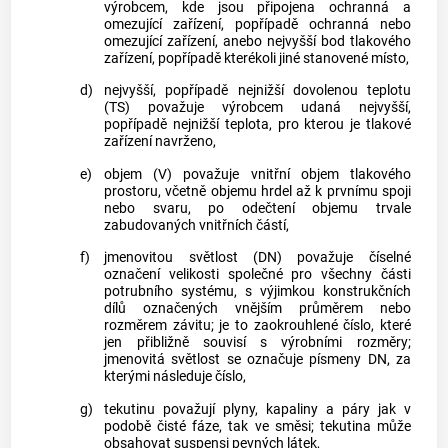
výrobcem
, kde jsou připojena ochranná a
omezující zařízení, popřípadě ochranná nebo
omezující zařízení, anebo nejvyšší bod tlakového
zařízení, popřípadě kterékoli jiné stanovené místo,
d)
nejvyšší, popřípadě nejnižší dovolenou teplotu
(TS) považuje
výrobcem
udaná nejvyšší,
popřípadě nejnižší teplota, pro kterou je tlakové
zařízení navrženo,
e)
objem (V) považuje vnitřní objem tlakového
prostoru, včetně objemu hrdel až k prvnímu spoji
nebo svaru, po odečtení objemu trvale
zabudovaných vnitřních částí,
f)
jmenovitou světlost (DN) považuje číselné
označení velikosti společné pro všechny části
potrubního systému, s výjimkou konstrukčních
dílů označených vnějším průměrem nebo
rozměrem závitu; je to zaokrouhlené číslo, které
jen přibližně souvisí s výrobními rozměry;
jmenovitá světlost se označuje písmeny DN, za
kterými následuje číslo,
g)
tekutinu považují plyny, kapaliny a páry jak v
podobě čisté fáze, tak ve směsi; tekutina může
obsahovat suspensi pevných látek,