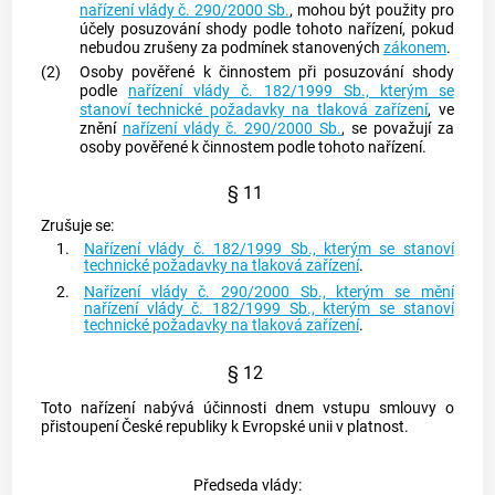
nařízení vlády č. 290/2000 Sb.
, mohou být použity pro
účely posuzování shody podle tohoto nařízení, pokud
nebudou zrušeny za podmínek stanovených
zákonem
.
(2)
Osoby pověřené k činnostem při posuzování shody
podle
nařízení vlády č. 182/1999 Sb., kterým se
stanoví technické požadavky na tlaková zařízení
, ve
znění
nařízení vlády č. 290/2000 Sb.
, se považují za
osoby pověřené k činnostem podle tohoto nařízení.
§ 11
Zrušuje se:
1.
Nařízení vlády č. 182/1999 Sb., kterým se stanoví
technické požadavky na tlaková zařízení
.
2.
Nařízení vlády č. 290/2000 Sb., kterým se mění
nařízení vlády č. 182/1999 Sb., kterým se stanoví
technické požadavky na tlaková zařízení
.
§ 12
Toto nařízení nabývá účinnosti dnem vstupu smlouvy o
přistoupení České republiky k Evropské unii v platnost.
Předseda vlády: