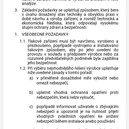
analýze.
3.
Základní požadavky se uplatňují způsobem, který bere
v úvahu dosažený stav techniky a obvyklou praxi v
době návrhu a výroby zařízení, a rovněž technická a
ekonomická hlediska, která odpovídají vysokému
stupni ochrany zdraví a bezpečnosti.
1.
VŠEOBECNÉ POŽADAVKY
1.1.
Tlakové zařízení musí být navrženo, vyrobeno a
přezkoušeno, popřípadě vystrojeno a instalováno
takovým způsobem, aby po jeho uvedení do
provozu v souladu s předpisem
výrobce
nebo za
rozumně předvídatelných podmínek byla zajištěna
jeho bezpečnost.
1.2.
Při výběru nejvhodnějšího řešení
výrobce
uplatňuje
níže uvedené zásady v tomto pořadí:
a)
v přiměřeně dosažitelné míře vyloučit nebo
omezit nebezpečí,
b)
uplatnit vhodná ochranná opatření proti
nebezpečím, která nelze vyloučit,
c)
popřípadě informovat uživatele o zbývajícím
nebezpečí a upozornit je na nutnost přijetí
vhodných zvláštních opatření ke snížení
nebezpečí během instalace anebo používání.