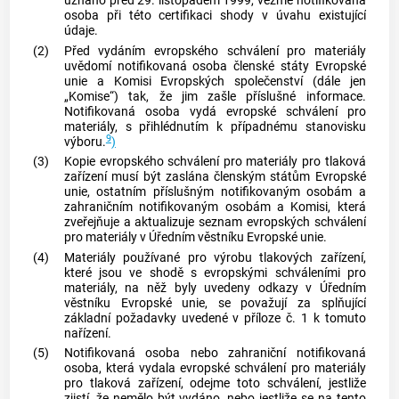
uznáno před 29. listopadem 1999, vezme
notifikovaná
osoba
při této certifikaci shody v úvahu existující
údaje.
(2)
Před vydáním evropského schválení pro materiály
uvědomí
notifikovaná osoba
členské státy Evropské
unie a Komisi Evropských společenství (dále jen
„Komise“) tak, že jim zašle příslušné informace.
Notifikovaná osoba
vydá evropské schválení pro
materiály, s přihlédnutím k případnému stanovisku
9
výboru.
)
(3)
Kopie evropského schválení pro materiály pro tlaková
zařízení musí být zaslána členským státům Evropské
unie, ostatním příslušným
notifikovaným osobám
a
zahraničním
notifikovaným osobám
a Komisi, která
zveřejňuje a aktualizuje seznam evropských schválení
pro materiály v Úředním věstníku Evropské unie.
(4)
Materiály používané pro výrobu tlakových zařízení,
které jsou ve shodě s evropskými schváleními pro
materiály, na něž byly uvedeny odkazy v Úředním
věstníku Evropské unie, se považují za splňující
základní požadavky uvedené v příloze č. 1 k tomuto
nařízení.
(5)
Notifikovaná osoba
nebo zahraniční
notifikovaná
osoba
, která vydala evropské schválení pro materiály
pro tlaková zařízení, odejme toto schválení, jestliže
zjistí, že nemělo být vydáno, nebo jestliže se na tento