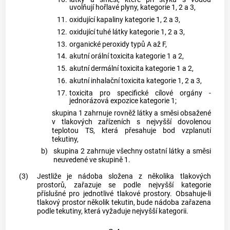
uvolňují hořlavé plyny, kategorie 1, 2 a 3,
11.
oxidující kapaliny kategorie 1, 2 a 3,
12.
oxidující tuhé látky kategorie 1, 2 a 3,
13.
organické peroxidy typů A až F,
14.
akutní orální toxicita kategorie 1 a 2,
15.
akutní dermální toxicita kategorie 1 a 2,
16.
akutní inhalační toxicita kategorie 1, 2 a 3,
17.
toxicita pro specifické cílové orgány -
jednorázová expozice kategorie 1;
skupina 1 zahrnuje rovněž látky a směsi obsažené
v tlakových zařízeních s nejvyšší dovolenou
teplotou TS, která přesahuje bod vzplanutí
tekutiny,
b)
skupina 2 zahrnuje všechny ostatní látky a směsi
neuvedené ve skupině 1.
(3)
Jestliže je nádoba složena z několika tlakových
prostorů, zařazuje se podle nejvyšší kategorie
příslušné pro jednotlivé tlakové prostory. Obsahuje-li
tlakový prostor několik tekutin, bude nádoba zařazena
podle tekutiny, která vyžaduje nejvyšší kategorii.