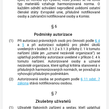
typ materiálů vztahuje harmonizovaná norma. O
každém odnětí schválení neprodleně uvědomí ostatní
členské státy Evropské unie, příslušné
notifikované
osoby
a zahraniční
notifikované osoby
a Komisi.
§ 6
Podmínky autorizace
(1)
Při
autorizaci
právnických osob pro činnosti podle
§ 4
a
5
a při
autorizaci
subjektů pro plnění úkolů
uvedených v bodech 3.1.2 a 3.1.3 přílohy č. 1 k tomuto
nařízení (dále jen „uznané nezávislé organizace“) se
uplatňují podmínky
autorizace
uvedené v příloze č. 4 k
tomuto nařízení. Autorizované osoby a uznané
nezávislé organizace, které splňují kritéria stanovená v
příslušných harmonizovaných normách, se považují za
vyhovující příslušným podmínkám.
(2)
Autorizovaná osoba se postupem podle
§ 11 odst. 7
zákona
stává
notifikovanou osobou
.
§ 7
Zkušebny uživatelů
(1)
Uživatelé tlakových zařízení a sestav, kteří uplatňují