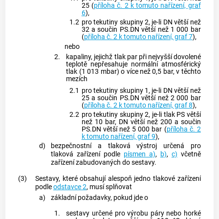
25 (
příloha č. 2 k tomuto nařízení, graf
6
),
1.2
pro tekutiny skupiny 2, je-li DN větší než
32 a součin PS.DN větší než 1 000 bar
(
příloha č. 2 k tomuto nařízení, graf 7
),
nebo
2.
kapaliny, jejichž tlak par při nejvyšší dovolené
teplotě nepřesahuje normální atmosférický
tlak (1 013 mbar) o více než 0,5 bar, v těchto
mezích
2.1
pro tekutiny skupiny 1, je-li DN větší než
25 a součin PS.DN větší než 2 000 bar
(
příloha č. 2 k tomuto nařízení, graf 8
),
2.2
pro tekutiny skupiny 2, je-li tlak PS větší
než 10 bar, DN větší než 200 a součin
PS.DN větší než 5 000 bar (
příloha č. 2
k tomuto nařízení, graf 9
),
d)
bezpečnostní a tlaková výstroj určená pro
tlaková zařízení podle
písmen a)
,
b)
,
c)
včetně
zařízení zabudovaných do sestavy.
(3)
Sestavy, které obsahují alespoň jedno tlakové zařízení
podle
odstavce 2
, musí splňovat
a)
základní požadavky, pokud jde o
1.
sestavy určené pro výrobu páry nebo horké