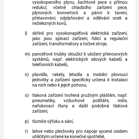
vysokopecního plynu, šachtové pece s přímou
redukcí, včetně chladicího zařízení pece,
plynových konvertorů a pánví k tavení,
přetavování, odplyňování a odlévání oceli a
neželezných kovů,
l)
skříně pro vysokonapěťová elektrická zařízení,
jako jsou spínací zařízení, řídicí a regulační
zařízení, transformátory a točivé stroje,
m)
pancéřové trubky sloužící k uložení přenosových
systémů, např. elektrických silových kabelů a
telefonních kabelů,
n)
plavidla, rakety, letadla a mobilní plovoucí
jednotky a zařízení specificky určená k instalaci
na nich nebo k jejich pohonu,
o)
tlaková zařízení tvořená pružným pláštěm, např.
pneumatiky, vzduchové polštáře, míče,
nafukovací čluny a další podobná tlaková
zařízení,
p)
tlumiče výfuku a sání,
r)
lahve nebo plechovky pro nápoje sycené oxidem
uhličitým určené ke konečné spotřebě,