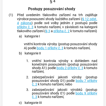
§ 4
Postupy posuzování shody
(1)
Před uvedením tlakového zařízení na trh zajišťuje
výrobce
posouzení shody každého zařízení (
§ 12 odst.
4
zákona
) podle své volby jedním z postupů podle
přílohy č. 3
k tomuto nařízení, v závislosti na kategorii
tlakového zařízení (
§ 3
a
příloha č. 2
k tomuto nařízení)
a)
kategorie I
vnitřní kontrola výroby (postup posuzování shody
A) podle
bodu 1 přílohy č. 3
k tomuto nařízení,
b)
kategorie II
1.
vnitřní kontrola výroby s dohledem nad
konečným posouzením (postup posuzování
shody A1) podle
bodu 2 přílohy č. 3
k tomuto
nařízení,
2.
zabezpečování jakosti výroby (postup
posuzování shody D1) podle
bodu 7 přílohy
č. 3
k tomuto nařízení, nebo
3.
zabezpečování jakosti
výrobků
(postup
posuzování shody E1) podle
bodu 9 přílohy
č. 3
k tomuto nařízení,
c)
kategorie III