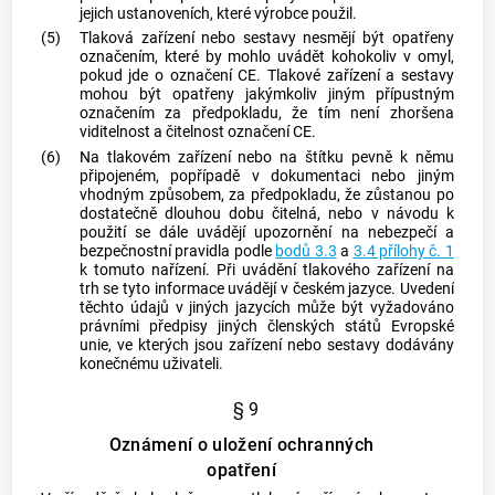
jejich ustanoveních, které
výrobce
použil.
(5)
Tlaková zařízení nebo sestavy nesmějí být opatřeny
označením, které by mohlo uvádět kohokoliv v omyl,
pokud jde o označení CE. Tlakové zařízení a sestavy
mohou být opatřeny jakýmkoliv jiným přípustným
označením za předpokladu, že tím není zhoršena
viditelnost a čitelnost označení CE.
(6)
Na tlakovém zařízení nebo na štítku pevně k němu
připojeném, popřípadě v dokumentaci nebo jiným
vhodným způsobem, za předpokladu, že zůstanou po
dostatečně dlouhou dobu čitelná, nebo v návodu k
použití se dále uvádějí upozornění na nebezpečí a
bezpečnostní pravidla podle
bodů 3.3
a
3.4 přílohy č. 1
k tomuto nařízení. Při uvádění tlakového zařízení na
trh se tyto informace uvádějí v českém jazyce. Uvedení
těchto údajů v jiných jazycích může být vyžadováno
právními předpisy jiných členských států Evropské
unie, ve kterých jsou zařízení nebo sestavy dodávány
konečnému uživateli.
§ 9
Oznámení o uložení ochranných
opatření