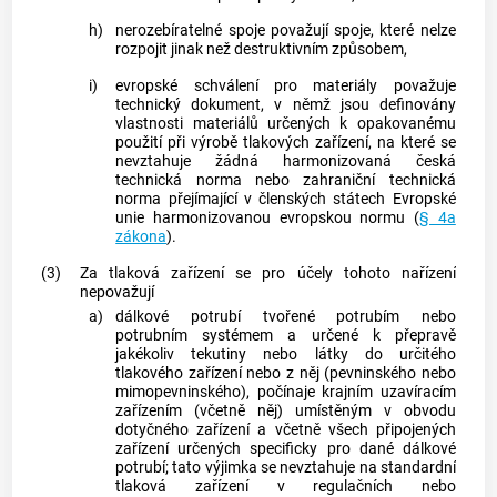
h)
nerozebíratelné spoje považují spoje, které nelze
rozpojit jinak než destruktivním způsobem,
i)
evropské schválení pro materiály považuje
technický dokument
, v němž jsou definovány
vlastnosti materiálů určených k opakovanému
použití při výrobě tlakových zařízení, na které se
nevztahuje žádná harmonizovaná česká
technická norma nebo zahraniční technická
norma přejímající v členských státech Evropské
unie harmonizovanou evropskou normu (
§ 4a
zákona
).
(3)
Za tlaková zařízení se pro účely tohoto nařízení
nepovažují
a)
dálkové potrubí tvořené potrubím nebo
potrubním systémem a určené k přepravě
jakékoliv tekutiny nebo látky do určitého
tlakového zařízení nebo z něj (pevninského nebo
mimopevninského), počínaje krajním uzavíracím
zařízením (včetně něj) umístěným v obvodu
dotyčného zařízení a včetně všech připojených
zařízení určených specificky pro dané dálkové
potrubí; tato výjimka se nevztahuje na standardní
tlaková zařízení v regulačních nebo