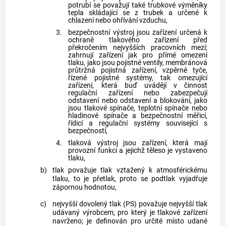
potrubí se považují také trubkové výměníky
tepla skládající se z trubek a určené k
chlazení nebo ohřívání vzduchu,
3.
bezpečnostní výstroj jsou zařízení určená k
ochraně tlakového zařízení před
překročením nejvyšších pracovních mezí;
zahrnují zařízení jak pro přímé omezení
tlaku, jako jsou pojistné ventily, membránová
průtržná pojistná zařízení, vzpěrné tyče,
řízené pojistné systémy, tak omezující
zařízení, která buď uvádějí v činnost
regulační zařízení nebo zabezpečují
odstavení nebo odstavení a blokování, jako
jsou tlakové spínače, teplotní spínače nebo
hladinové spínače a bezpečnostní měřicí,
řídicí a regulační systémy související s
bezpečností,
4.
tlaková výstroj jsou zařízení, která mají
provozní funkci a jejichž těleso je vystaveno
tlaku,
b)
tlak považuje tlak vztažený k atmosférickému
tlaku, to je přetlak, proto se podtlak vyjadřuje
zápornou hodnotou,
c)
nejvyšší dovolený tlak (PS) považuje nejvyšší tlak
udávaný
výrobcem
, pro který je tlakové zařízení
navrženo; je definován pro určité místo udané