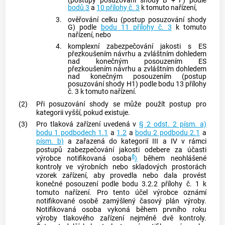
(postupy posuzování shody B + F) podle
bodů 3
a
10 přílohy č. 3
k tomuto nařízení,
3.
ověřování celku (postup posuzování shody
G) podle
bodu 11 přílohy č. 3
k tomuto
nařízení, nebo
4.
komplexní zabezpečování jakosti s ES
přezkoušením návrhu a zvláštním dohledem
nad konečným posouzením ES
přezkoušením návrhu a zvláštním dohledem
nad konečným posouzením (postup
posuzování shody H1) podle bodu 13 přílohy
č. 3 k tomuto nařízení.
(2)
Při posuzování shody se může použít postup pro
kategorii vyšší, pokud existuje.
(3)
Pro tlaková zařízení uvedená v
§ 2 odst. 2 písm. a)
bodu 1 podbodech 1.1
a
1.2
a
bodu 2 podbodu 2.1
a
písm. b)
a zařazená do kategorií III a IV v rámci
postupů zabezpečování jakosti odebere za účasti
8
výrobce
notifikovaná osoba
)
během neohlášené
kontroly ve výrobních nebo skladových prostorách
vzorek zařízení, aby provedla nebo dala provést
konečné posouzení podle bodu 3.2.2 přílohy č. 1 k
tomuto nařízení. Pro tento účel
výrobce
oznámí
notifikované osobě
zamýšlený časový plán výroby.
Notifikovaná osoba
vykoná během prvního roku
výroby tlakového zařízení nejméně dvě kontroly.