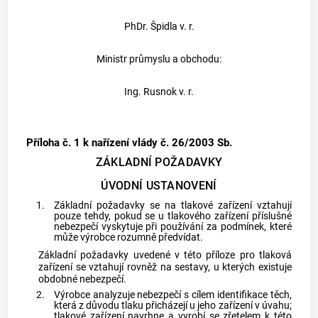
PhDr. Špidla v. r.
Ministr průmyslu a obchodu:
Ing. Rusnok v. r.
Příloha č. 1
k nařízení vlády č. 26/2003 Sb.
ZÁKLADNÍ POŽADAVKY
ÚVODNÍ USTANOVENÍ
1.
Základní požadavky se na tlakové zařízení vztahují
pouze tehdy, pokud se u tlakového zařízení příslušné
nebezpečí vyskytuje při používání za podmínek, které
může
výrobce
rozumně předvídat.
Základní požadavky uvedené v této příloze pro tlaková
zařízení se vztahují rovněž na sestavy, u kterých existuje
obdobné nebezpečí.
2.
Výrobce
analyzuje nebezpečí s cílem identifikace těch,
která z důvodu tlaku přicházejí u jeho zařízení v úvahu;
tlakové zařízení navrhne a vyrobí se zřetelem k této