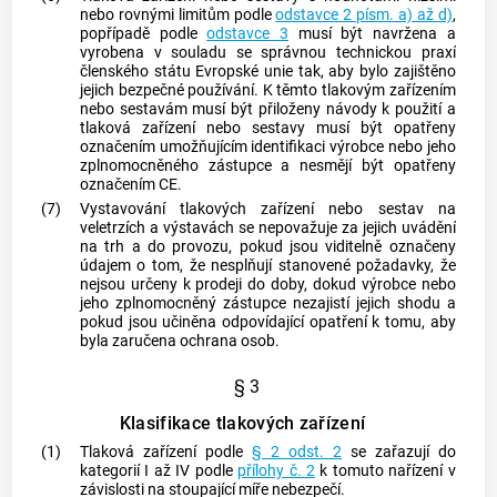
nebo rovnými limitům podle
odstavce 2 písm. a) až d)
,
popřípadě podle
odstavce 3
musí být navržena a
vyrobena v souladu se správnou technickou praxí
členského státu Evropské unie tak, aby bylo zajištěno
jejich bezpečné používání. K těmto tlakovým zařízením
nebo sestavám musí být přiloženy návody k použití a
tlaková zařízení nebo sestavy musí být opatřeny
označením umožňujícím identifikaci
výrobce
nebo jeho
zplnomocněného zástupce
a nesmějí být opatřeny
označením CE.
(7)
Vystavování tlakových zařízení nebo sestav na
veletrzích a výstavách se nepovažuje za jejich uvádění
na trh a do provozu, pokud jsou viditelně označeny
údajem o tom, že nesplňují stanovené požadavky, že
nejsou určeny k prodeji do doby, dokud
výrobce
nebo
jeho
zplnomocněný zástupce
nezajistí jejich shodu a
pokud jsou učiněna odpovídající opatření k tomu, aby
byla zaručena ochrana osob.
§ 3
Klasifikace tlakových zařízení
(1)
Tlaková zařízení podle
§ 2 odst. 2
se zařazují do
kategorií I až IV podle
přílohy č. 2
k tomuto nařízení v
závislosti na stoupající míře nebezpečí.