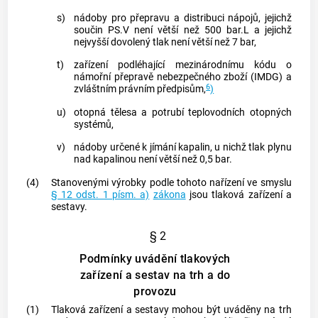
s)
nádoby pro přepravu a distribuci nápojů, jejichž
součin PS.V není větší než 500 bar.L a jejichž
nejvyšší dovolený tlak není větší než 7 bar,
t)
zařízení podléhající mezinárodnímu kódu o
námořní přepravě nebezpečného zboží (IMDG) a
6
zvláštním právním předpisům,
)
u)
otopná tělesa a potrubí teplovodních otopných
systémů,
v)
nádoby určené k jímání kapalin, u nichž tlak plynu
nad kapalinou není větší než 0,5 bar.
(4)
Stanovenými
výrobky
podle tohoto nařízení ve smyslu
§ 12 odst. 1 písm. a)
zákona
jsou tlaková zařízení a
sestavy.
§ 2
Podmínky uvádění tlakových
zařízení a sestav na trh a do
provozu
(1)
Tlaková zařízení a sestavy mohou být uváděny na trh