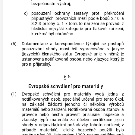
bezpečnostní výstroj,
c)
posouzení ochrany sestavy proti překročení
přípustných provozních mezí podle bodů 2.10 a
3.2.3 přílohy č. 1 k tomuto nařízení se provádí z
hlediska nejvyšší kategorie pro tlakové zařízení,
které má být chráněno.
(6)
Dokumentace a korespondence týkající se postupů
posuzování shody musí být vypracována v jazyce
(jazycích) členského státu Evropské unie, v němž je
ustanovena
notifikovaná osoba
, nebo v jazyce, který je
pro ni přijatelný.
§ 5
Evropské schválení pro materiály
(1)
Evropské schválení pro materiály vydá jedna z
notifikovaných osob
, speciálně určená pro tento úkol,
na základě žádosti jednoho či několika
výrobců
materiálů nebo zařízení.
Notifikovaná osoba
stanoví a
provede nebo nechá provést příslušné inspekce a
zkoušky typů materiálu za účelem certifikace jejich
shody s odpovídajícími požadavky tohoto nařízení; v
případě materiálů, jejichž bezpečné použití bylo