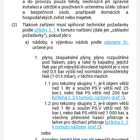
a do provozu pouze tehdy, neohrozí-li při správné
instalaci a údržbě a používání k určenému účelu zdraví
a bezpečnost osob, popřípadě domácích a
hospodářských zvířat nebo majetek.
(2)
Tlakové zařízení musí splňovat technické požadavky
podle
přílohy č. 1
k tomuto nařízení (dále jen „základní
požadavky“), pokud jde o
a)
nádoby, s výjimkou nádob podle
písmene b)
,
určené pro
1.
plyny, zkapalněné plyny, plyny rozpuštěné
pod tlakem, páry a také ty kapaliny, jejichž
tlak par při nejvyšší dovolené teplotě je o více
než 0,5 bar vyšší než normální atmosférický
tlak (1 013 mbar), v těchto mezích
1.1
pro tekutiny skupiny 1, je-li objem větší
než 1 litr a součin PS.V větší než 25
bar.L nebo tlak PS větší než 200 bar
(
příloha č. 2 k tomuto nařízení, graf 1
),
1.2
pro tekutiny skupiny 2, je-li objem větší
než 1 litr a součin PS.V větší než 50
bar.L nebo tlak PS větší než 1 000 bar, a
všechny přenosné hasicí přístroje a
lahve pro dýchací přístroje (
příloha č. 2
k tomuto nařízení, graf 2
),
nebo
2.
kapaliny, jejichž tlak par při nejvyšší dovolené