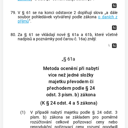
79.
V § 61 se na konci odstavce 2 doplňují slova „a dále
soubor pohledávek vytvářený podle zákona
o daních z
příjmů
“.
80.
Za § 61 se vkládají nové § 61a a 61b, které včetně
nadpisů a poznámky pod čarou č. 16a) znějí:
„§ 61a
Metoda ocenění při nabytí
více než jedné složky
majetku převodem či
přechodem podle § 24
odst. 3 písm. b) zákona
(K § 24 odst. 4 a 5 zákona)
(1)
V případě nabytí majetku podle § 24 odst. 3
písm. b) zákona se základem pro poměrné
rozúčtování celkové pořizovací ceny nebo
reprodukční pořizovací ceny rozumí goodwill