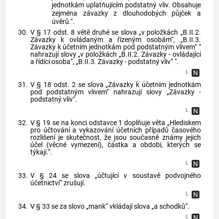
jednotkám uplatňujícím podstatný vliv. Obsahuje
zejména závazky z dlouhodobých půjček a
úvěrů.“.
30.
V § 17 odst. 8 větě druhé se slova „v položkách „B.II.2.
Závazky k ovládaným a řízeným osobám“, „B.II.3.
Závazky k účetním jednotkám pod podstatným vlivem“ "
nahrazují slovy „v položkách „B.II.2. Závazky - ovládající
a řídící osoba“, „B.II.3. Závazky - podstatný vliv“ “.
31.
V § 18 odst. 2 se slova „Závazky k účetním jednotkám
pod podstatným vlivem“ nahrazují slovy „Závazky -
podstatný vliv“.
32.
V § 19 se na konci odstavce 1 doplňuje věta „Hlediskem
pro účtování a vykazování účetních případů časového
rozlišení je skutečnost, že jsou současně známy jejich
účel (věcné vymezení), částka a období, kterých se
týkají.“.
33.
V § 24 se slova „účtující v soustavě podvojného
účetnictví“ zrušují.
34.
V § 33 se za slovo „mank“ vkládají slova „a schodků“.