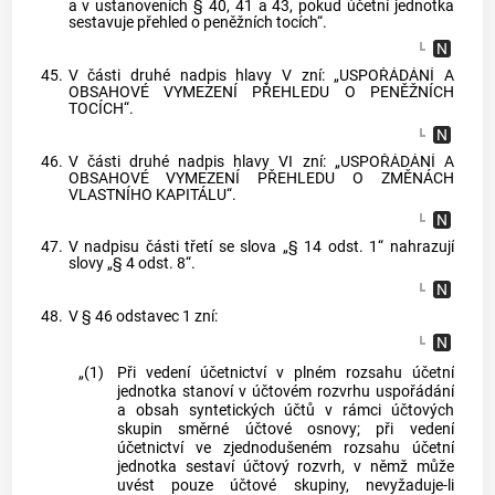
a v ustanoveních § 40, 41 a 43, pokud účetní jednotka
sestavuje přehled o peněžních tocích“.
45.
V části druhé nadpis hlavy V zní: „USPOŘÁDÁNÍ A
OBSAHOVÉ VYMEZENÍ PŘEHLEDU O PENĚŽNÍCH
TOCÍCH“.
46.
V části druhé nadpis hlavy VI zní: „USPOŘÁDÁNÍ A
OBSAHOVÉ VYMEZENÍ PŘEHLEDU O ZMĚNÁCH
VLASTNÍHO KAPITÁLU“.
47.
V nadpisu části třetí se slova „§ 14 odst. 1“ nahrazují
slovy „§ 4 odst. 8“.
48.
V § 46 odstavec 1 zní:
„(1)
Při vedení účetnictví v plném rozsahu účetní
jednotka stanoví v účtovém rozvrhu uspořádání
a obsah syntetických účtů v rámci účtových
skupin směrné účtové osnovy; při vedení
účetnictví ve zjednodušeném rozsahu účetní
jednotka sestaví účtový rozvrh, v němž může
uvést pouze účtové skupiny, nevyžaduje-li