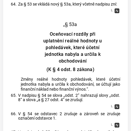
64.
Za § 53 se vkládá nový § 53a, který včetně nadpisu zní:
„§ 53a
Oceňovací rozdíly při
uplatnění reálné hodnoty u
pohledávek, které účetní
jednotka nabyla a určila k
obchodování
(K § 4 odst. 8 zákona)
Změny reálné hodnoty pohledávek, které účetní
jednotka nabyla a určila k obchodování, se účtují jako
finanční náklad nebo finanční výnos.“.
65.
V nadpisu § 54 se slova „odst. 2“ nahrazují slovy „odst.
8“ a slova „a § 27 odst. 4“ se zrušují.
66.
V § 54 se odstavec 2 zrušuje a zároveň se zrušuje
označení odstavce 1.