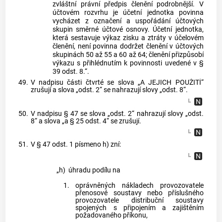
zvláštní právní předpis členění podrobnější. V
účtovém rozvrhu je účetní jednotka povinna
vycházet z označení a uspořádání účtových
skupin směrné účtové osnovy. Účetní jednotka,
která sestavuje výkaz zisku a ztráty v účelovém
členění, není povinna dodržet členění v účtových
skupinách 50 až 55 a 60 až 64; členění přizpůsobí
výkazu s přihlédnutím k povinnosti uvedené v §
39 odst. 8.“.
49.
V nadpisu části čtvrté se slova „A JEJICH POUŽITÍ“
zrušují a slova „odst. 2“ se nahrazují slovy „odst. 8“.
50.
V nadpisu § 47 se slova „odst. 2“ nahrazují slovy „odst.
8“ a slova „a § 25 odst. 4“ se zrušují.
51.
V § 47 odst. 1 písmeno h) zní:
„h)
úhradu podílu na
1.
oprávněných nákladech provozovatele
přenosové soustavy nebo příslušného
provozovatele distribuční soustavy
spojených s připojením a zajištěním
požadovaného příkonu,