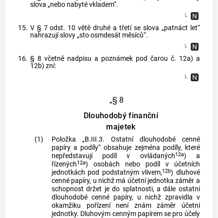
slova „nebo nabyté vkladem“.
15.
V § 7 odst. 10 větě druhé a třetí se slova „patnáct let“
nahrazují slovy „sto osmdesát měsíců“.
16.
§ 8 včetně nadpisu a poznámek pod čarou č. 12a) a
12b) zní:
„§ 8
Dlouhodobý finanční
majetek
(1)
Položka „B.III.3. Ostatní dlouhodobé cenné
papíry a podíly“ obsahuje zejména podíly, které
12a
nepředstavují podíl v ovládaných
) a
12a
řízených
) osobách nebo podíl v účetních
12b
jednotkách pod podstatným vlivem,
) dluhové
cenné papíry, u nichž má účetní jednotka záměr a
schopnost držet je do splatnosti, a dále ostatní
dlouhodobé cenné papíry, u nichž zpravidla v
okamžiku pořízení není znám záměr účetní
jednotky. Dluhovým cenným papírem se pro účely