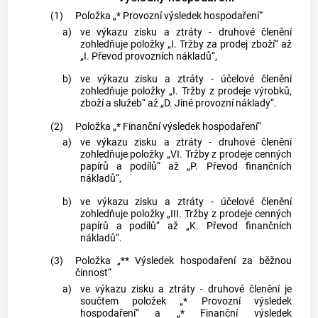
(1)
Položka „* Provozní výsledek hospodaření“
a)
ve výkazu zisku a ztráty - druhové členění
zohledňuje položky „I. Tržby za prodej zboží“ až
„I. Převod provozních nákladů“,
b)
ve výkazu zisku a ztráty - účelové členění
zohledňuje položky „I. Tržby z prodeje výrobků,
zboží a služeb“ až „D. Jiné provozní náklady“.
(2)
Položka „* Finanční výsledek hospodaření“
a)
ve výkazu zisku a ztráty - druhové členění
zohledňuje položky „VI. Tržby z prodeje cenných
papírů a podílů“ až „P. Převod finančních
nákladů“,
b)
ve výkazu zisku a ztráty - účelové členění
zohledňuje položky „III. Tržby z prodeje cenných
papírů a podílů“ až „K. Převod finančních
nákladů“.
(3)
Položka „** Výsledek hospodaření za běžnou
činnost“
a)
ve výkazu zisku a ztráty - druhové členění je
součtem položek „* Provozní výsledek
hospodaření“ a „* Finanční výsledek