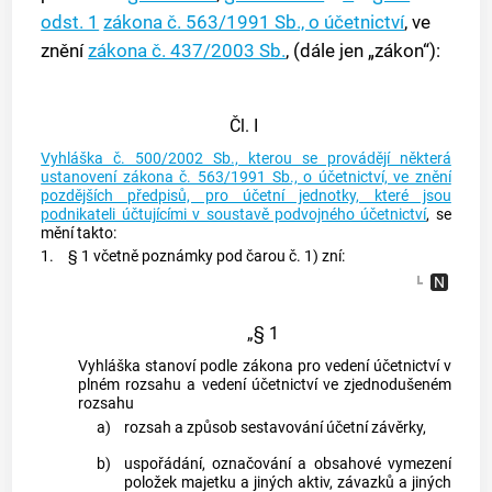
odst. 1
zákona č. 563/1991 Sb., o účetnictví
, ve
znění
zákona č. 437/2003 Sb.
, (dále jen „zákon“):
Čl. I
Vyhláška č. 500/2002 Sb., kterou se provádějí některá
ustanovení zákona č. 563/1991 Sb., o účetnictví, ve znění
pozdějších předpisů, pro účetní jednotky, které jsou
podnikateli účtujícími v soustavě podvojného účetnictví
, se
mění takto:
1.
§ 1 včetně poznámky pod čarou č. 1) zní:
„§ 1
Vyhláška stanoví podle zákona pro vedení účetnictví v
plném rozsahu a vedení účetnictví ve zjednodušeném
rozsahu
a)
rozsah a způsob sestavování účetní závěrky,
b)
uspořádání, označování a obsahové vymezení
položek majetku a jiných aktiv, závazků a jiných