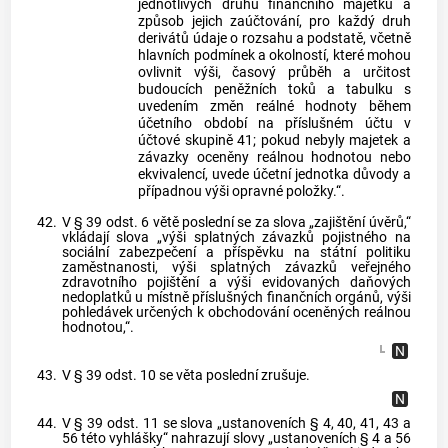
jednotlivých druhů finančního majetku a
způsob jejich zaúčtování, pro každý druh
derivátů údaje o rozsahu a podstatě, včetně
hlavních podmínek a okolností, které mohou
ovlivnit výši, časový průběh a určitost
budoucích peněžních toků a tabulku s
uvedením změn reálné hodnoty během
účetního období na příslušném účtu v
účtové skupině 41; pokud nebyly majetek a
závazky oceněny reálnou hodnotou nebo
ekvivalencí, uvede účetní jednotka důvody a
případnou výši opravné položky.“.
42.
V § 39 odst. 6 větě poslední se za slova „zajištění úvěrů,“
vkládají slova „výši splatných závazků pojistného na
sociální zabezpečení a příspěvku na státní politiku
zaměstnanosti, výši splatných závazků veřejného
zdravotního pojištění a výši evidovaných daňových
nedoplatků u místně příslušných finančních orgánů, výši
pohledávek určených k obchodování oceněných reálnou
hodnotou,“.
43.
V § 39 odst. 10 se věta poslední zrušuje.
44.
V § 39 odst. 11 se slova „ustanoveních § 4, 40, 41, 43 a
56 této vyhlášky“ nahrazují slovy „ustanoveních § 4 a 56