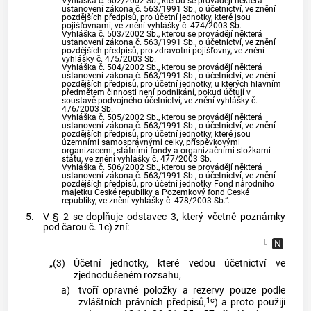
Vyhláška č. 502/2002 Sb., kterou se provádějí některá
ustanovení zákona č. 563/1991 Sb., o účetnictví, ve znění
pozdějších předpisů, pro účetní jednotky, které jsou
pojišťovnami, ve znění vyhlášky č. 474/2003 Sb.
Vyhláška č. 503/2002 Sb., kterou se provádějí některá
ustanovení zákona č. 563/1991 Sb., o účetnictví, ve znění
pozdějších předpisů, pro zdravotní pojišťovny, ve znění
vyhlášky č. 475/2003 Sb.
Vyhláška č. 504/2002 Sb., kterou se provádějí některá
ustanovení zákona č. 563/1991 Sb., o účetnictví, ve znění
pozdějších předpisů, pro účetní jednotky, u kterých hlavním
předmětem činnosti není podnikání, pokud účtují v
soustavě podvojného účetnictví, ve znění vyhlášky č.
476/2003 Sb.
Vyhláška č. 505/2002 Sb., kterou se provádějí některá
ustanovení zákona č. 563/1991 Sb., o účetnictví, ve znění
pozdějších předpisů, pro účetní jednotky, které jsou
územními samosprávnými celky, příspěvkovými
organizacemi, státními fondy a organizačními složkami
státu, ve znění vyhlášky č. 477/2003 Sb.
Vyhláška č. 506/2002 Sb., kterou se provádějí některá
ustanovení zákona č. 563/1991 Sb., o účetnictví, ve znění
pozdějších předpisů, pro účetní jednotky Fond národního
majetku České republiky a Pozemkový fond České
republiky, ve znění vyhlášky č. 478/2003 Sb.“.
5.
V § 2 se doplňuje odstavec 3, který včetně poznámky
pod čarou č. 1c) zní:
„(3)
Účetní jednotky, které vedou účetnictví ve
zjednodušeném rozsahu,
a)
tvoří opravné položky a rezervy pouze podle
1c
zvláštních právních předpisů,
) a proto použijí