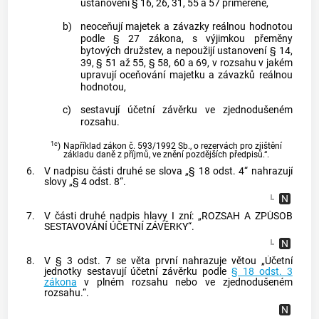
ustanovení § 16, 26, 31, 55 a 57 přiměřeně,
b)
neoceňují majetek a závazky reálnou hodnotou
podle § 27 zákona, s výjimkou přeměny
bytových družstev, a nepoužijí ustanovení § 14,
39, § 51 až 55, § 58, 60 a 69, v rozsahu v jakém
upravují oceňování majetku a závazků reálnou
hodnotou,
c)
sestavují účetní závěrku ve zjednodušeném
rozsahu.
1c
)
Například zákon č. 593/1992 Sb., o rezervách pro zjištění
základu daně z příjmů, ve znění pozdějších předpisů.“.
6.
V nadpisu části druhé se slova „§ 18 odst. 4“ nahrazují
slovy „§ 4 odst. 8“.
7.
V části druhé nadpis hlavy I zní: „ROZSAH A ZPŮSOB
SESTAVOVÁNÍ ÚČETNÍ ZÁVĚRKY“.
8.
V § 3 odst. 7 se věta první nahrazuje větou „Účetní
jednotky sestavují účetní závěrku podle
§ 18 odst. 3
zákona
v plném rozsahu nebo ve zjednodušeném
rozsahu.“.