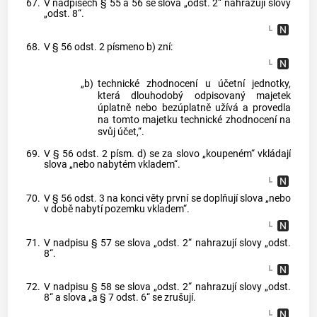
67.
V nadpisech § 55 a 56 se slova „odst. 2“ nahrazují slovy
„odst. 8“.
68.
V § 56 odst. 2 písmeno b) zní:
„b)
technické zhodnocení u účetní jednotky,
která dlouhodobý odpisovaný majetek
úplatně nebo bezúplatně užívá a provedla
na tomto majetku technické zhodnocení na
svůj účet,“.
69.
V § 56 odst. 2 písm. d) se za slovo „koupeném“ vkládají
slova „nebo nabytém vkladem“.
70.
V § 56 odst. 3 na konci věty první se doplňují slova „nebo
v době nabytí pozemku vkladem“.
71.
V nadpisu § 57 se slova „odst. 2“ nahrazují slovy „odst.
8“.
72.
V nadpisu § 58 se slova „odst. 2“ nahrazují slovy „odst.
8“ a slova „a § 7 odst. 6“ se zrušují.