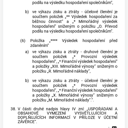
podílu na výsledku hospodaření společníkům“,
b)
ve výkazu zisku a ztráty - účelové členění je
součtem položek „** Výsledek hospodaření za
běžnou činnost“ a „* Mimořádný výsledek
hospodaření“ sníženým o položku „O. Převod
podílu na výsledku hospodaření společníkům“.
(6)
Položka „**** Výsledek hospodaření před
zdaněním“
a)
ve výkazu zisku a ztráty - druhové členění je
součtem položek „* Provozní výsledek
hospodaření“, „* Finanční výsledek hospodaření“
a položky „XIII. Mimořádné výnosy“ sníženým o
položku „R. Mimořádné náklady“,
b)
ve výkazu zisku a ztráty - účelové členění je
součtem položek „* Provozní výsledek
hospodaření“, „* Finanční výsledek hospodaření“
a položky „X. Mimořádné výnosy“ sníženým o
položku „M. Mimořádné náklady“.“.
38.
V části druhé nadpis hlavy IV zní: „USPOŘÁDÁNÍ A
OBSAHOVÉ VYMEZENÍ VYSVĚTLUJÍCÍCH A
DOPLŇUJÍCÍCH INFORMACÍ V PŘÍLOZE V ÚČETNÍ
ZÁVĚRCE“.