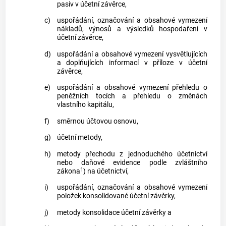
pasiv v účetní závěrce,
c)
uspořádání, označování a obsahové vymezení
nákladů, výnosů a výsledků hospodaření v
účetní závěrce,
d)
uspořádání a obsahové vymezení vysvětlujících
a doplňujících informací v příloze v účetní
závěrce,
e)
uspořádání a obsahové vymezení přehledu o
peněžních tocích a přehledu o změnách
vlastního kapitálu,
f)
směrnou účtovou osnovu,
g)
účetní metody,
h)
metody přechodu z jednoduchého účetnictví
nebo daňové evidence podle zvláštního
1
zákona
) na účetnictví,
i)
uspořádání, označování a obsahové vymezení
položek konsolidované účetní závěrky,
j)
metody konsolidace účetní závěrky a