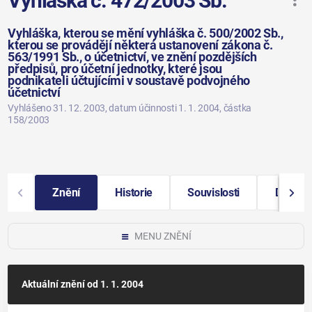
Vyhláška č. 472/2003 Sb.
Vyhláška, kterou se mění vyhláška č. 500/2002 Sb.,
kterou se provádějí některá ustanovení zákona č.
563/1991 Sb., o účetnictví, ve znění pozdějších
předpisů, pro účetní jednotky, které jsou
podnikateli účtujícími v soustavě podvojného
účetnictví
Vyhlášeno 31. 12. 2003
, datum účinnosti 1. 1. 2004
, částka
158/2003
Znění
Historie
Souvislosti
Další i
MENU ZNĚNÍ
Aktuální znění
od 1. 1. 2004