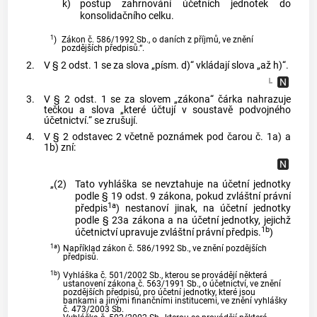
k)
postup zahrnování účetních jednotek do
konsolidačního celku.
1
)
Zákon č. 586/1992 Sb., o daních z příjmů, ve znění
pozdějších předpisů.“.
2.
V § 2 odst. 1 se za slova „písm. d)“ vkládají slova „až h)“.
3.
V § 2 odst. 1 se za slovem „zákona“ čárka nahrazuje
tečkou a slova „které účtují v soustavě podvojného
účetnictví.“ se zrušují.
4.
V § 2 odstavec 2 včetně poznámek pod čarou č. 1a) a
1b) zní:
„(2)
Tato vyhláška se nevztahuje na účetní jednotky
podle § 19 odst. 9 zákona, pokud zvláštní právní
1a
předpis
) nestanoví jinak, na účetní jednotky
podle § 23a zákona a na účetní jednotky, jejichž
1b
účetnictví upravuje zvláštní právní předpis.
)
1a
)
Například zákon č. 586/1992 Sb., ve znění pozdějších
předpisů.
1b
)
Vyhláška č. 501/2002 Sb., kterou se provádějí některá
ustanovení zákona č. 563/1991 Sb., o účetnictví, ve znění
pozdějších předpisů, pro účetní jednotky, které jsou
bankami a jinými finančními institucemi, ve znění vyhlášky
č. 473/2003 Sb.