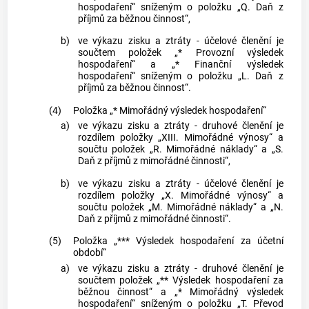
hospodaření“ sníženým o položku „Q. Daň z
příjmů za běžnou činnost“,
b)
ve výkazu zisku a ztráty - účelové členění je
součtem položek „* Provozní výsledek
hospodaření“ a „* Finanční výsledek
hospodaření“ sníženým o položku „L. Daň z
příjmů za běžnou činnost“.
(4)
Položka „* Mimořádný výsledek hospodaření“
a)
ve výkazu zisku a ztráty - druhové členění je
rozdílem položky „XIII. Mimořádné výnosy“ a
součtu položek „R. Mimořádné náklady“ a „S.
Daň z příjmů z mimořádné činnosti“,
b)
ve výkazu zisku a ztráty - účelové členění je
rozdílem položky „X. Mimořádné výnosy“ a
součtu položek „M. Mimořádné náklady“ a „N.
Daň z příjmů z mimořádné činnosti“.
(5)
Položka „*** Výsledek hospodaření za účetní
období“
a)
ve výkazu zisku a ztráty - druhové členění je
součtem položek „** Výsledek hospodaření za
běžnou činnost“ a „* Mimořádný výsledek
hospodaření“ sníženým o položku „T. Převod