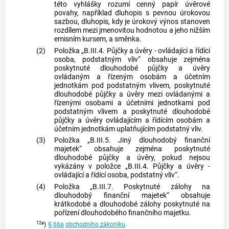
této vyhlášky rozumí cenný papír úvěrové
povahy, například dluhopis s pevnou úrokovou
sazbou, dluhopis, kdy je úrokový výnos stanoven
rozdílem mezi jmenovitou hodnotou a jeho nižším
emisním kursem, a směnka.
(2)
Položka „B.III.4. Půjčky a úvěry - ovládající a řídící
osoba, podstatným vliv“ obsahuje zejména
poskytnuté dlouhodobé půjčky a úvěry
ovládaným a řízeným osobám a účetním
jednotkám pod podstatným vlivem, poskytnuté
dlouhodobé půjčky a úvěry mezi ovládanými a
řízenými osobami a účetními jednotkami pod
podstatným vlivem a poskytnuté dlouhodobé
půjčky a úvěry ovládajícím a řídícím osobám a
účetním jednotkám uplatňujícím podstatný vliv.
(3)
Položka „B.III.5. Jiný dlouhodobý finanční
majetek“ obsahuje zejména poskytnuté
dlouhodobé půjčky a úvěry, pokud nejsou
vykázány v položce „B.III.4. Půjčky a úvěry -
ovládající a řídící osoba, podstatný vliv“.
(4)
Položka „B.III.7. Poskytnuté zálohy na
dlouhodobý finanční majetek“ obsahuje
krátkodobé a dlouhodobé zálohy poskytnuté na
pořízení dlouhodobého finančního majetku.
12a
)
§ 66a
obchodního zákoníku
.