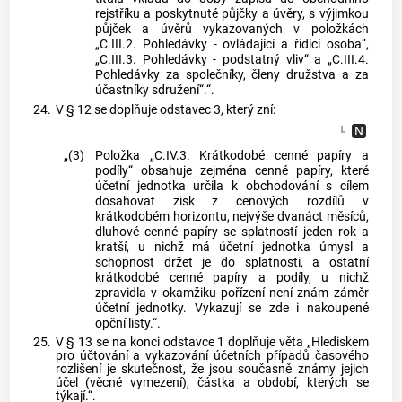
rejstříku a poskytnuté půjčky a úvěry, s výjimkou
půjček a úvěrů vykazovaných v položkách
„C.III.2. Pohledávky - ovládající a řídící osoba“,
„C.III.3. Pohledávky - podstatný vliv“ a „C.III.4.
Pohledávky za společníky, členy družstva a za
účastníky sdružení“.“.
24.
V § 12 se doplňuje odstavec 3, který zní:
„(3)
Položka „C.IV.3. Krátkodobé cenné papíry a
podíly“ obsahuje zejména cenné papíry, které
účetní jednotka určila k obchodování s cílem
dosahovat zisk z cenových rozdílů v
krátkodobém horizontu, nejvýše dvanáct měsíců,
dluhové cenné papíry se splatností jeden rok a
kratší, u nichž má účetní jednotka úmysl a
schopnost držet je do splatnosti, a ostatní
krátkodobé cenné papíry a podíly, u nichž
zpravidla v okamžiku pořízení není znám záměr
účetní jednotky. Vykazují se zde i nakoupené
opční listy.“.
25.
V § 13 se na konci odstavce 1 doplňuje věta „Hlediskem
pro účtování a vykazování účetních případů časového
rozlišení je skutečnost, že jsou současně známy jejich
účel (věcné vymezení), částka a období, kterých se
týkají.“.