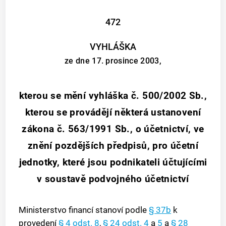
472
VYHLÁŠKA
ze dne 17. prosince 2003,
kterou se mění vyhláška č. 500/2002 Sb.,
kterou se provádějí některá ustanovení
zákona č. 563/1991 Sb., o účetnictví, ve
znění pozdějších předpisů, pro účetní
jednotky, které jsou podnikateli účtujícími
v soustavě podvojného účetnictví
Ministerstvo financí stanoví podle
§ 37b
k
provedení
§ 4 odst. 8
,
§ 24 odst. 4
a
5
a
§ 28