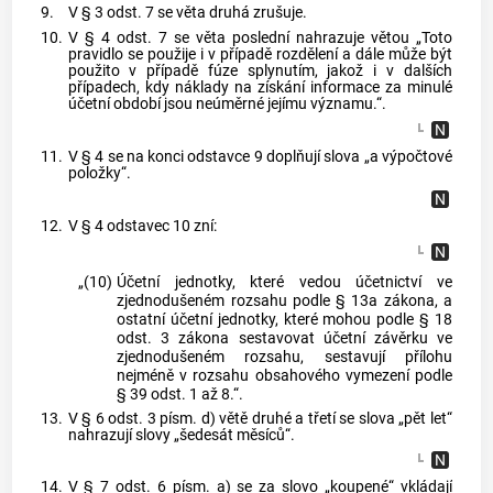
9.
V § 3 odst. 7 se věta druhá zrušuje.
10.
V § 4 odst. 7 se věta poslední nahrazuje větou „Toto
pravidlo se použije i v případě rozdělení a dále může být
použito v případě fúze splynutím, jakož i v dalších
případech, kdy náklady na získání informace za minulé
účetní období jsou neúměrné jejímu významu.“.
11.
V § 4 se na konci odstavce 9 doplňují slova „a výpočtové
položky“.
12.
V § 4 odstavec 10 zní:
„(10)
Účetní jednotky, které vedou účetnictví ve
zjednodušeném rozsahu podle § 13a zákona, a
ostatní účetní jednotky, které mohou podle § 18
odst. 3 zákona sestavovat účetní závěrku ve
zjednodušeném rozsahu, sestavují přílohu
nejméně v rozsahu obsahového vymezení podle
§ 39 odst. 1 až 8.“.
13.
V § 6 odst. 3 písm. d) větě druhé a třetí se slova „pět let“
nahrazují slovy „šedesát měsíců“.
14.
V § 7 odst. 6 písm. a) se za slovo „koupené“ vkládají