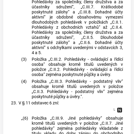
Pohledávky za společníky, členy družstva a za
účastníky sdružení“, „C.III.7. Krátkodobé
poskytnuté zálohy“ a „C.III.8. Dohadné účty
aktivní“ je obdobné obsahovému vymezení
dlouhodobých pohledávek v položkách „C.II.1.
Pohledávky z obchodních vztahů“ až „C.II.4.
Pohledávky za společníky, členy družstva a za
účastníky sdružení“, „C.II.5. Dlouhodobé
poskytnuté zálohy“ a „C.II.6. Dohadné účty
aktivní“ s odchylkami uvedenými v odstavcích 3,
4 a 5.
(3)
Položka „C.III.2. Pohledávky - ovládající a řídící
osoba“ obsahuje kromě titulů uvedených v
položce „C.II.2. Pohledávky - ovládající a řídící
osoba“ zejména poskytnuté půjčky a úvěry.
(4)
Položka „C.III.3. Pohledávky - podstatný vliv“
obsahuje kromě titulů uvedených v položce
„C.II.3. Pohledávky - podstatný vliv“ zejména
poskytnuté půjčky a úvěry.“.
23.
V § 11 odstavec 6 zní:
„(6)
Položka „C.III.9. Jiné pohledávky“ obsahuje
kromě titulů uvedených v položce „C.II.7. Jiné
pohledávky“ zejména pohledávky vkladatele z
titulu vkladu do doby zápisu do obchodního