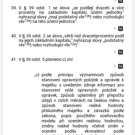
39.
V § 39 odst. 1 se slova „se podílejí dvaceti a více
procenty na základním kapitálu účetní jednotky“
12b
nahrazují slovy „mají podstatný vliv
) nebo rozhodující
12a
vliv
) na této účetní jednotce“.
40.
V § 39 odst. 2 se slova „větší než dvacetiprocentní podíl
na jejich základním kapitálu,“ nahrazují slovy „podstatný
12b
12a
vliv
) nebo rozhodující vliv
)“.
41.
V § 39 odst. 5 písmeno c) zní:
„c)
podle principu významnosti způsob
stanovení opravných položek a oprávek k
majetku s uvedením zdroje informací pro
stanovení výše opravných položek a
oprávek, způsob uplatněný při přepočtu
údajů v cizích měnách na českou měnu a
způsob stanovení reálné hodnoty
příslušného majetku a závazků podle
zákona, popis použitého oceňovacího
modelu při ocenění reálnou hodnotou,
změny reálné hodnoty včetně změn v
ocenění podílu ekvivalencí podle