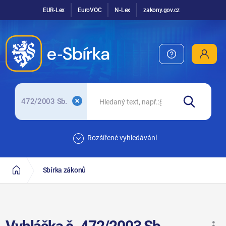
EUR-Lex
EuroVOC
N-Lex
zakony.gov.cz
472/2003 Sb.
Rozšířené vyhledávání
Sbírka zákonů