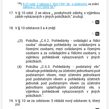
12b
)
§ 22 odst. 2
zákona č. 563/1991 Sb., o účetnictví
, ve znění
zákona č. 437/2003 Sb.
“.
17.
V § 10 odst. 2 se slova „, poskytnuté zálohy, s výjimkou
záloh vykázaných v jiných položkách,“ zrušují.
18.
V § 10 odstavce 3 a 4 znějí:
„(3)
Položka „C.II.2. Pohledávky - ovládající a řídící
osoba“ obsahuje pohledávky za ovládanými a
řízenými osobami, mezi ovládanými a řízenými
osobami a za ovládajícími a řídícími osobami, s
výjimkou pohledávek vykazovaných v jiných
položkách.
(4)
Položka „C.II.3. Pohledávky - podstatný vliv“
obsahuje pohledávky za účetními jednotkami pod
podstatným vlivem, mezi účetními jednotkami
pod podstatným vlivem a pohledávky účetních
jednotek pod podstatným vlivem za účetními
jednotkami uplatňujícími podstatný vliv, s
výjimkou pohledávek vykazovaných v jiných
položkách.“.
19.
V § 10 se za odstavec 5 vkládá nový odstavec 6, který
zní: