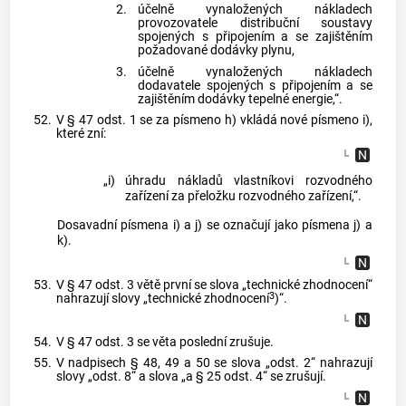
2.
účelně vynaložených nákladech
provozovatele distribuční soustavy
spojených s připojením a se zajištěním
požadované dodávky plynu,
3.
účelně vynaložených nákladech
dodavatele spojených s připojením a se
zajištěním dodávky tepelné energie,“.
52.
V § 47 odst. 1 se za písmeno h) vkládá nové písmeno i),
které zní:
„i)
úhradu nákladů vlastníkovi rozvodného
zařízení za přeložku rozvodného zařízení,“.
Dosavadní písmena i) a j) se označují jako písmena j) a
k).
53.
V § 47 odst. 3 větě první se slova „technické zhodnocení“
3
nahrazují slovy „technické zhodnocení
)“.
54.
V § 47 odst. 3 se věta poslední zrušuje.
55.
V nadpisech § 48, 49 a 50 se slova „odst. 2“ nahrazují
slovy „odst. 8“ a slova „a § 25 odst. 4“ se zrušují.