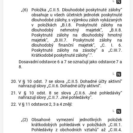
„(6)
Položka „C.II.5. Dlouhodobé poskytnuté zálohy“
obsahuje u všech účetních jednotek poskytnuté
dlouhodobé zálohy, s výjimkou záloh vykázaných
v položkách „B.I.8. Poskytnuté zálohy na
dlouhodobý nehmotný majetek“, „B.II.8.
Poskytnuté zálohy na dlouhodobý hmotný
majetek“, „B.III.7. Poskytnuté zálohy na
dlouhodobý finanční majetek“, „C. I. 6.
Poskytnuté zálohy na zásoby“ a „C.III.7.
Krátkodobé poskytnuté zálohy“.“.
Dosavadní odstavce 6 a 7 se označují jako odstavce 7 a
8.
20.
V § 10 odst. 7 se slova „C.II.5. Dohadné účty aktivní“
nahrazují slovy „C.II.6. Dohadné účty aktivní“.
21.
V § 10 odst. 8 se slova „C.II.6. Jiné pohledávky“
nahrazují slovy „C.II.7. Jiné pohledávky“.
22.
V § 11 odstavce 2, 3 a 4 znějí:
„(2)
Obsahové vymezení jednotlivých položek
krátkodobých pohledávek v položkách „C.III.1.
Pohledávky z obchodních vztahů“ až „C.III.4.