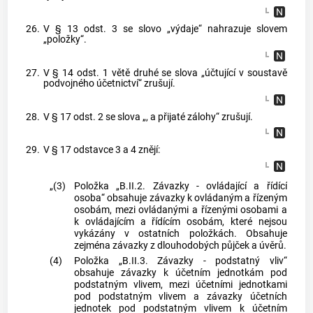
26.
V § 13 odst. 3 se slovo „výdaje“ nahrazuje slovem
„položky“.
27.
V § 14 odst. 1 větě druhé se slova „účtující v soustavě
podvojného účetnictví“ zrušují.
28.
V § 17 odst. 2 se slova „, a přijaté zálohy“ zrušují.
29.
V § 17 odstavce 3 a 4 znějí:
„(3)
Položka „B.II.2. Závazky - ovládající a řídící
osoba“ obsahuje závazky k ovládaným a řízeným
osobám, mezi ovládanými a řízenými osobami a
k ovládajícím a řídícím osobám, které nejsou
vykázány v ostatních položkách. Obsahuje
zejména závazky z dlouhodobých půjček a úvěrů.
(4)
Položka „B.II.3. Závazky - podstatný vliv“
obsahuje závazky k účetním jednotkám pod
podstatným vlivem, mezi účetními jednotkami
pod podstatným vlivem a závazky účetních
jednotek pod podstatným vlivem k účetním