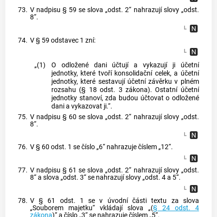
73.
V nadpisu § 59 se slova „odst. 2“ nahrazují slovy „odst.
8“.
74.
V § 59 odstavec 1 zní:
„(1)
O odložené dani účtují a vykazují ji účetní
jednotky, které tvoří konsolidační celek, a účetní
jednotky, které sestavují účetní závěrku v plném
rozsahu (§ 18 odst. 3 zákona). Ostatní účetní
jednotky stanoví, zda budou účtovat o odložené
dani a vykazovat ji.“.
75.
V nadpisu § 60 se slova „odst. 2“ nahrazují slovy „odst.
8“.
76.
V § 60 odst. 1 se číslo „6“ nahrazuje číslem „12“.
77.
V nadpisu § 61 se slova „odst. 2“ nahrazují slovy „odst.
8“ a slova „odst. 3“ se nahrazují slovy „odst. 4 a 5“.
78.
V § 61 odst. 1 se v úvodní části textu za slova
„Souborem majetku“ vkládají slova „(
§ 24 odst. 4
zákona
)“ a číslo „3“ se nahrazuje číslem „5“.