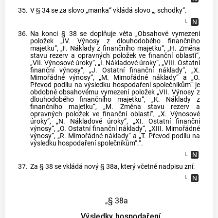
35.
V § 34 se za slovo „manka“ vkládá slovo „, schodky“.
36.
Na konci § 38 se doplňuje věta „Obsahové vymezení
položek „IV. Výnosy z dlouhodobého finančního
majetku“, „F. Náklady z finančního majetku“, „H. Změna
stavu rezerv a opravných položek ve finanční oblasti“,
„VII. Výnosové úroky“, „I. Nákladové úroky“, „VIII. Ostatní
finanční výnosy“, „J. Ostatní finanční náklady“, „X.
Mimořádné výnosy“, „M. Mimořádné náklady“ a „O.
Převod podílu na výsledku hospodaření společníkům“ je
obdobné obsahovému vymezení položek „VII. Výnosy z
dlouhodobého finančního majetku“, „K. Náklady z
finančního majetku“, „M. Změna stavu rezerv a
opravných položek ve finanční oblasti“, „X. Výnosové
úroky“, „N. Nákladové úroky“, „XI. Ostatní finanční
výnosy“, „O. Ostatní finanční náklady“, „XIII. Mimořádné
výnosy“, „R. Mimořádné náklady“ a „T. Převod podílu na
výsledku hospodaření společníkům“.“.
37.
Za § 38 se vkládá nový § 38a, který včetně nadpisu zní:
„§ 38a
Výsledky hospodaření