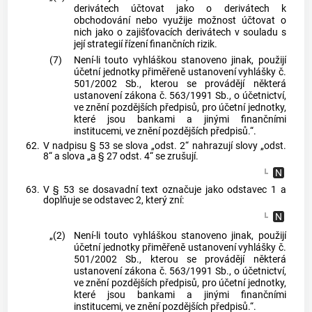
derivátech účtovat jako o derivátech k
obchodování nebo využije možnost účtovat o
nich jako o zajišťovacích derivátech v souladu s
její strategií řízení finančních rizik.
(7)
Není-li touto vyhláškou stanoveno jinak, použijí
účetní jednotky přiměřeně ustanovení vyhlášky č.
501/2002 Sb., kterou se provádějí některá
ustanovení zákona č. 563/1991 Sb., o účetnictví,
ve znění pozdějších předpisů, pro účetní jednotky,
které jsou bankami a jinými finančními
institucemi, ve znění pozdějších předpisů.“.
62.
V nadpisu § 53 se slova „odst. 2“ nahrazují slovy „odst.
8“ a slova „a § 27 odst. 4“ se zrušují.
63.
V § 53 se dosavadní text označuje jako odstavec 1 a
doplňuje se odstavec 2, který zní:
„(2)
Není-li touto vyhláškou stanoveno jinak, použijí
účetní jednotky přiměřeně ustanovení vyhlášky č.
501/2002 Sb., kterou se provádějí některá
ustanovení zákona č. 563/1991 Sb., o účetnictví,
ve znění pozdějších předpisů, pro účetní jednotky,
které jsou bankami a jinými finančními
institucemi, ve znění pozdějších předpisů.“.