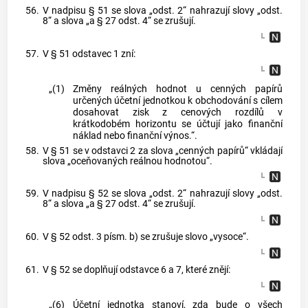
56.
V nadpisu § 51 se slova „odst. 2“ nahrazují slovy „odst.
8“ a slova „a § 27 odst. 4“ se zrušují.
57.
V § 51 odstavec 1 zní:
„(1)
Změny reálných hodnot u cenných papírů
určených účetní jednotkou k obchodování s cílem
dosahovat zisk z cenových rozdílů v
krátkodobém horizontu se účtují jako finanční
náklad nebo finanční výnos.“.
58.
V § 51 se v odstavci 2 za slova „cenných papírů“ vkládají
slova „oceňovaných reálnou hodnotou“.
59.
V nadpisu § 52 se slova „odst. 2“ nahrazují slovy „odst.
8“ a slova „a § 27 odst. 4“ se zrušují.
60.
V § 52 odst. 3 písm. b) se zrušuje slovo „vysoce“.
61.
V § 52 se doplňují odstavce 6 a 7, které znějí:
„(6)
Účetní jednotka stanoví, zda bude o všech