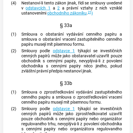
(4)
Nestanoví-li tento zákon jinak, řídí se smlouvy uvedené
v
odstavcích 1
a
2
a právní vztahy z nich vzniklé
21
ustanoveními
obchodního zákoníku
.
)
§ 33a
(1)
Smlouva o obstarání vydávání
cenného papíru
a
smlouva o obstarání vracení zastupitelného
cenného
papíru
musejí mít písemnou formu.
(2)
Smlouvy podle
odstavce 1
týkající se investičních
cenných papírů
může jako obstaravatel uzavřít pouze
obchodník s
cennými papíry
, nevyplývá-li z povolení
obchodníka s
cennými papíry
něco jiného, pokud
zvláštní právní předpis nestanoví jinak.
§ 33b
(1)
Smlouva o zprostředkování vydávání zastupitelného
cenného papíru
a smlouva o zprostředkování vracení
cenného papíru
musejí mít písemnou formu.
(2)
Smlouvy podle
odstavce 1
týkající se investičních
cenných papírů
může jako zprostředkovatel uzavřít
pouze obchodník s
cennými papíry
nebo organizátor
regulovaného trhu, nevyplývá-li z povolení obchodníka
s
cennými papíry
nebo organizátora regulovaného