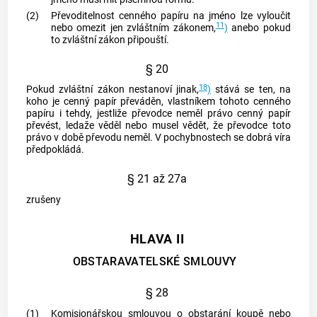
(2)
Převoditelnost
cenného papíru
na jméno lze vyloučit
11
nebo omezit jen zvláštním zákonem,
)
anebo pokud
to zvláštní zákon připouští.
§ 20
18
Pokud zvláštní zákon nestanoví jinak,
)
stává se ten, na
koho je
cenný papír
převáděn, vlastníkem tohoto
cenného
papíru
i tehdy, jestliže převodce neměl právo
cenný papír
převést, ledaže věděl nebo musel vědět, že převodce toto
právo v době převodu neměl. V pochybnostech se dobrá víra
předpokládá.
§ 21 až 27a
zrušeny
HLAVA II
OBSTARAVATELSKÉ SMLOUVY
§ 28
(1)
Komisionářskou smlouvou o obstarání koupě nebo