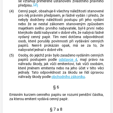
se vztahují přiměřeně ustanovení zvláštního právního
12f
předpisu.
)
(4)
Cenný papír
, obsahuje-li všechny náležitosti stanovené
pro něj právním předpisem, je řádně vydán i přesto, že
nebyly dodrženy náležitosti postupu při jeho vydání
nebo že se nestal zákonem stanoveným způsobem
majetkem svého prvního nabyvatele, byl-li první nebo
kterýkoliv další nabyvatel v dobré víře, že nabývá řádně
vydaný
cenný papír
. Tím není dotčena odpovědnost
osob, které porušily povinnosti při vydávání
cenných
papírů
. Není-li prokázán opak, má se za to, že
nabyvatel jednal v dobré víře.
(5)
Osoby, do jejichž práv bylo zasaženo vydáním
cenných
papírů
postupem podle
odstavce 4
, mají právo na
náhradu škody, jak vůči emitentovi, tak vůči osobám,
které jménem emitenta nebo na jeho účet v této věci
jednaly. Tato odpovědnost za škodu se řídí úpravou
náhrady škody podle
obchodního zákoníku
.
§ 6
Emisním kurzem
cenného papíru
se rozumí peněžní částka,
za kterou emitent vydává
cenný papír
.
§ 7 a 8