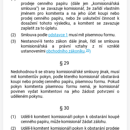
prodeje
cenného papíru
(dále jen „komisionářská
smlouva“) se zavazuje komisionář, že zařídí vlastním
jménem pro komitenta a na jeho účet koupi nebo
prodej
cenného papíru
, nebo že uskuteční činnost k
dosažení tohoto výsledku, a komitent se zavazuje
zaplatit za to úplatu.
(2)
Smlouva podle
odstavce 1
musí mít písemnou formu.
(3)
Nestanoví-li tento zákon dále jinak, řídí se smlouva
komisionářská a právní vztahy z ní vzniklé
20
ustanoveními
obchodního zákoníku
.
)
§ 29
Nedohodnou-li se strany komisionářské smlouvy jinak, musí
mít komitentův pokyn, podle kterého komisionář obstarává
koupi nebo prodej
cenného papíru
, písemnou formu. Pokud
pokyn komitenta písemnou formu nemá, je komisionář
povinen vydat komitentovi na jeho žádost potvrzení o
uděleném pokynu.
§ 30
(1)
Udělí-li komitent komisionáři pokyn k obstarání koupě
cenného papíru
, může komisionář žádat zálohu.
(2)
Udělí-li komitent komisionáři pokyn k obstarání prodeje