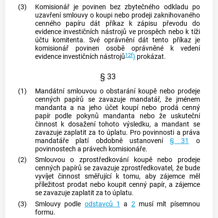
(3)
Komisionář je povinen bez zbytečného odkladu po
uzavření smlouvy o koupi nebo prodeji zaknihovaného
cenného papíru
dát příkaz k zápisu převodu do
evidence investičních nástrojů ve prospěch nebo k tíži
účtu komitenta. Své oprávnění dát tento příkaz je
komisionář povinen osobě oprávněné k vedení
12f
evidence investičních nástrojů
)
prokázat.
§ 33
(1)
Mandátní smlouvou o obstarání koupě nebo prodeje
cenných papírů
se zavazuje mandatář, že jménem
mandanta a na jeho účet koupí nebo prodá
cenný
papír
podle pokynů mandanta nebo že uskuteční
činnost k dosažení tohoto výsledku, a mandant se
zavazuje zaplatit za to úplatu. Pro povinnosti a práva
mandatáře platí obdobně ustanovení
§ 31
o
povinnostech a právech komisionáře.
(2)
Smlouvou o zprostředkování koupě nebo prodeje
cenných papírů
se zavazuje zprostředkovatel, že bude
vyvíjet činnost směřující k tomu, aby zájemce měl
příležitost prodat nebo koupit
cenný papír
, a zájemce
se zavazuje zaplatit za to úplatu.
(3)
Smlouvy podle
odstavců 1
a
2
musí mít písemnou
formu.