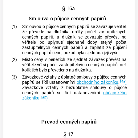
§ 16a
Smlouva o půjčce cenných papírů
(1)
Smlouvou o půjčce
cenných papírů
se zavazuje věřitel,
že převede na dlužníka určitý počet zastupitelných
cenných papírů
, a dlužník se zavazuje převést na
věřitele po uplynutí sjednané doby stejný počet
zastupitelných
cenných papírů
a zaplatit za půjčení
cenných papírů
cenu, pokud byla sjednána její výše.
(2)
Místo ceny v penězích lze sjednat závazek převést na
věřitele větší počet zastupitelných
cenných papírů
, než
kolik jich bylo převedeno na dlužníka.
(3)
Závazkové vztahy z úplatné smlouvy o půjčce
cenných
14a
papírů
se řídí ustanoveními
obchodního zákoníku
.
)
Závazkové vztahy z bezúplatné smlouvy o půjčce
cenných papírů
se řídí ustanoveními
občanského
14b
zákoníku
.
)
Převod cenných papírů
§ 17