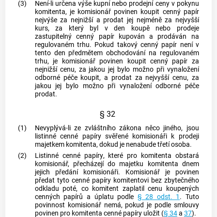
(3)
Není-li určena výše kupní nebo prodejní ceny v pokynu
komitenta, je komisionář povinen koupit
cenný papír
nejvýše za nejnižší a prodat jej nejméně za nejvyšší
kurs, za který byl v den koupě nebo prodeje
zastupitelný
cenný papír
kupován a prodáván na
regulovaném trhu. Pokud takový
cenný papír
není v
tento den předmětem obchodování na regulovaném
trhu, je komisionář povinen koupit
cenný papír
za
nejnižší cenu, za jakou jej bylo možno při vynaložení
odborné péče koupit, a prodat za nejvyšší cenu, za
jakou jej bylo možno při vynaložení odborné péče
prodat.
§ 32
(1)
Nevyplývá-li ze zvláštního zákona něco jiného, jsou
listinné
cenné papíry
svěřené komisionáři k prodeji
majetkem komitenta, dokud je nenabude třetí osoba.
(2)
Listinné
cenné papíry
, které pro komitenta obstará
komisionář, přecházejí do majetku komitenta dnem
jejich předání komisionáři. Komisionář je povinen
předat tyto
cenné papíry
komitentovi bez zbytečného
odkladu poté, co komitent zaplatil cenu koupených
cenných papírů
a úplatu podle
§ 28 odst. 1
. Tuto
povinnost komisionář nemá, pokud je podle smlouvy
povinen pro komitenta
cenné papíry
uložit (
§ 34
a
37
).