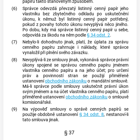
papíru
takto stanoveným způsobem.
(6)
Správce odevzdá převzatý listinný
cenný papír
jeho
vlastníku bez zbytečného odkladu po uskutečnění
úkonu, k němuž byl listinný
cenný papír
potřebný,
pokud z povahy tohoto úkonu nevyplývá něco jiného.
Po dobu, kdy má správce listinný
cenný papír
u sebe,
odpovídá za škodu na něm podle
§ 34 odst. 2
.
(7)
Nebylo-li dohodnuto jinak, platí, že úplata za správu
cenného papíru
zahrnuje i náklady, které správce
vynaložil při plnění svého závazku.
(8)
Nevyplývá-li ze smlouvy jinak, vykonává správce právní
úkony spojené se správou
cenného papíru
jménem
vlastníka
cenného papíru
a na jeho účet; pro určení
práv a povinností stran se použijí přiměřeně
ustanovení
obchodního zákoníku
o mandátní smlouvě.
Má-li správce podle smlouvy uskutečnit právní úkon
svým jménem a na účet vlastníka
cenného papíru
, platí
přiměřeně ustanovení
obchodního zákoníku
o smlouvě
komisionářské.
(9)
Na výpověď smlouvy o správě
cenných papírů
se
použije obdobně ustanovení
§ 34 odst. 8
, nestanoví-li
tato smlouva jinak.
§ 37