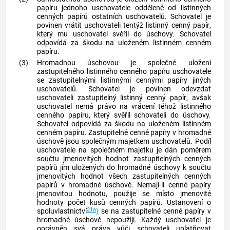
papíru
jednoho uschovatele odděleně od listinných
cenných papírů
ostatních uschovatelů. Schovatel je
povinen vrátit uschovateli tentýž listinný
cenný papír
,
který mu uschovatel svěřil do úschovy. Schovatel
odpovídá za škodu na uloženém listinném
cenném
papíru
.
(3)
Hromadnou úschovou je společné uložení
zastupitelného listinného
cenného papíru
uschovatele
se zastupitelnými listinnými
cennými papíry
jiných
uschovatelů. Schovatel je povinen odevzdat
uschovateli zastupitelný listinný
cenný papír
, avšak
uschovatel nemá právo na vrácení téhož listinného
cenného papíru
, který svěřil schovateli do úschovy.
Schovatel odpovídá za škodu na uloženém listinném
cenném papíru
. Zastupitelné
cenné papíry
v hromadné
úschově jsou společným majetkem uschovatelů. Podíl
uschovatele na společném majetku je dán poměrem
součtu jmenovitých hodnot zastupitelných
cenných
papírů
jím uložených do hromadné úschovy k součtu
jmenovitých hodnot všech zastupitelných
cenných
papírů
v hromadné úschově. Nemají-li
cenné papíry
jmenovitou hodnotu, použije se místo jmenovité
hodnoty počet kusů
cenných papírů
. Ustanovení o
21a
spoluvlastnictví
)
se na zastupitelné
cenné papíry
v
hromadné úschově nepoužijí. Každý uschovatel je
oprávněn svá práva vůči schovateli uplatňovat