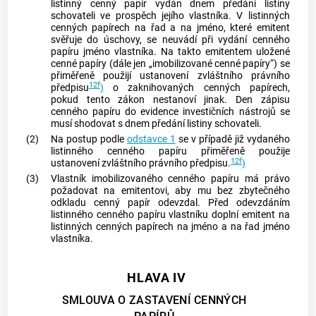
listinný
cenný papír
vydán dnem předání listiny
schovateli ve prospěch jejího vlastníka. V listinných
cenných papírech
na řad a na jméno, které emitent
svěřuje do úschovy, se neuvádí při vydání
cenného
papíru
jméno vlastníka. Na takto emitentem uložené
cenné papíry
(dále jen „imobilizované
cenné papíry
“) se
přiměřeně použijí ustanovení zvláštního právního
12f
předpisu
)
o zaknihovaných
cenných papírech
,
pokud tento zákon nestanoví jinak. Den zápisu
cenného papíru
do evidence investičních nástrojů se
musí shodovat s dnem předání listiny schovateli.
(2)
Na postup podle
odstavce 1
se v případě již vydaného
listinného
cenného papíru
přiměřeně použije
12f
ustanovení zvláštního právního předpisu.
)
(3)
Vlastník imobilizovaného
cenného papíru
má právo
požadovat na emitentovi, aby mu bez zbytečného
odkladu
cenný papír
odevzdal. Před odevzdáním
listinného
cenného papíru
vlastníku doplní emitent na
listinných
cenných papírech
na jméno a na řad jméno
vlastníka.
HLAVA IV
SMLOUVA O ZASTAVENÍ CENNÝCH