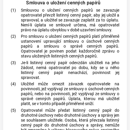
Smlouva o uložení cenných papírů
(1)
Smlouvou o uložení
cenných papírů
se zavazuje
opatrovatel převzít listinný
cenný papír
, aby jej uložil a
spravoval, a uložitel se zavazuje zaplatit za to úplatu.
Není-li úplata ve smlouvě určena, má opatrovatel
právo na úplatu obvyklou v době uzavření smlouvy.
(2)
Pro smlouvu o uložení
cenných papírů
platí přiměřeně
ustanovení upravující smlouvu o úschově
cenných
papírů
a smlouvu o správě
cenných papírů
.
Opatrovatel je povinen podat každoročně zprávu o
stavu uložených listinných
cenných papírů
.
(3)
Je-li listinný
cenný papír
odevzdán uložiteli na jeho
žádost, nemá opatrovatel po dobu, kdy se u něho
listinný
cenný papír
nenachází, povinnost jej
spravovat.
(4)
Uložitel může omezit závazek opatrovatele na
povinnosti, jež vyplývají ze smlouvy o úschově
cenných
papírů
, nebo na povinnosti, jež vyplývají ze smlouvy o
správě
cenných papírů
. Úplata, kterou má uložitel
platit, se v tomto případě přiměřeně sníží.
(5)
Opatrovatel může předat listinný
cenný papír
do
druhotné úschovy nebo druhotné úschovy a správy jen
se souhlasem uložitele. Osoba, která převzala listinný
cenný papír
do druhotné úschovy a správy, nemůže