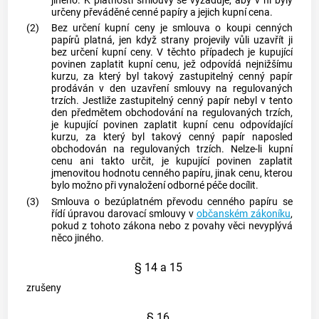
jiného. K platnosti smlouvy se vyžaduje, aby v ní byly
určeny převáděné
cenné papíry
a jejich kupní cena.
(2)
Bez určení kupní ceny je smlouva o koupi
cenných
papírů
platná, jen když strany projevily vůli uzavřít ji
bez určení kupní ceny. V těchto případech je kupující
povinen zaplatit kupní cenu, jež odpovídá nejnižšímu
kurzu, za který byl takový zastupitelný
cenný papír
prodáván v den uzavření smlouvy na regulovaných
trzích. Jestliže zastupitelný
cenný papír
nebyl v tento
den předmětem obchodování na regulovaných trzích,
je kupující povinen zaplatit kupní cenu odpovídající
kurzu, za který byl takový
cenný papír
naposled
obchodován na regulovaných trzích. Nelze-li kupní
cenu ani takto určit, je kupující povinen zaplatit
jmenovitou hodnotu
cenného papíru
, jinak cenu, kterou
bylo možno při vynaložení odborné péče docílit.
(3)
Smlouva o bezúplatném převodu
cenného papíru
se
řídí úpravou darovací smlouvy v
občanském zákoníku
,
pokud z tohoto zákona nebo z povahy věci nevyplývá
něco jiného.
§ 14 a 15
zrušeny
§ 16