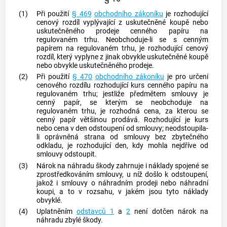
(1)
Při použití
§ 469
obchodního zákoníku
je rozhodující
cenový rozdíl vyplývající z uskutečněné koupě nebo
uskutečněného prodeje
cenného papíru
na
regulovaném trhu. Neobchoduje-li se s
cenným
papírem
na regulovaném trhu, je rozhodující cenový
rozdíl, který vyplyne z jinak obvykle uskutečněné koupě
nebo obvykle uskutečněného prodeje.
(2)
Při použití
§ 470
obchodního zákoníku
je pro určení
cenového rozdílu rozhodující kurs
cenného papíru
na
regulovaném trhu; jestliže předmětem smlouvy je
cenný papír
, se kterým se neobchoduje na
regulovaném trhu, je rozhodná cena, za kterou se
cenný papír
většinou prodává. Rozhodující je kurs
nebo cena v den odstoupení od smlouvy; neodstoupila-
li oprávněná strana od smlouvy bez zbytečného
odkladu, je rozhodující den, kdy mohla nejdříve od
smlouvy odstoupit.
(3)
Nárok na náhradu škody zahrnuje i náklady spojené se
zprostředkováním smlouvy, u níž došlo k odstoupení,
jakož i smlouvy o náhradním prodeji nebo náhradní
koupi, a to v rozsahu, v jakém jsou tyto náklady
obvyklé.
(4)
Uplatněním
odstavců 1
a
2
není dotčen nárok na
náhradu zbylé škody.