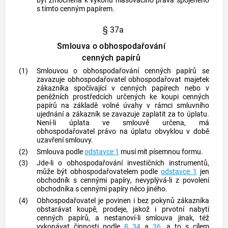
být zmocněna k výkonu hlasovacího práva spojeného
s tímto
cenným papírem
.
§ 37a
Smlouva o obhospodařování
cenných papírů
(1)
Smlouvou o obhospodařování
cenných papírů
se
zavazuje obhospodařovatel obhospodařovat majetek
zákazníka spočívající v
cenných papírech
nebo v
peněžních prostředcích určených ke koupi
cenných
papírů
na základě volné úvahy v rámci smluvního
ujednání a zákazník se zavazuje zaplatit za to úplatu.
Není-li úplata ve smlouvě určena, má
obhospodařovatel právo na úplatu obvyklou v době
uzavření smlouvy.
(2)
Smlouva podle
odstavce 1
musí mít písemnou formu.
(3)
Jde-li o obhospodařování investičních instrumentů,
může být obhospodařovatelem podle
odstavce 1
jen
obchodník s
cennými papíry
, nevyplývá-li z povolení
obchodníka s
cennými papíry
něco jiného.
(4)
Obhospodařovatel je povinen i bez pokynů zákazníka
obstarávat koupě, prodeje, jakož i prvotní nabytí
cenných papírů
, a nestanoví-li smlouva jinak, též
vykonávat činnosti podle
§ 34
a
36
, a to s cílem