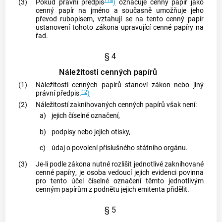
11a
(3)
Pokud právní předpis
)
označuje
cenný papír
jako
cenný papír
na jméno a současně umožňuje jeho
převod rubopisem, vztahují se na tento
cenný papír
ustanovení tohoto zákona upravující
cenné papíry
na
řad.
§ 4
Náležitosti cenných papírů
(1)
Náležitosti
cenných papírů
stanoví zákon nebo jiný
12
právní předpis.
)
(2)
Náležitostí zaknihovaných
cenných papírů
však není:
a)
jejich číselné označení,
b)
podpisy nebo jejich otisky,
c)
údaj o povolení příslušného státního orgánu.
(3)
Je-li podle zákona nutné rozlišit jednotlivé zaknihované
cenné papíry
, je osoba vedoucí jejich evidenci povinna
pro tento účel číselné označení těmto jednotlivým
cenným papírům
z podnětu jejich emitenta přidělit.
§ 5