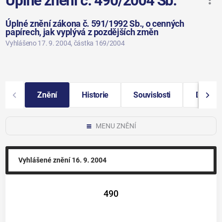
Úplné znění č. 490/2004 Sb.
Úplné znění zákona č. 591/1992 Sb., o cenných
papírech, jak vyplývá z pozdějších změn
Vyhlášeno 17. 9. 2004
, částka 169/2004
Znění
Historie
Souvislosti
Další i
MENU ZNĚNÍ
Vyhlášené znění
16. 9. 2004
490