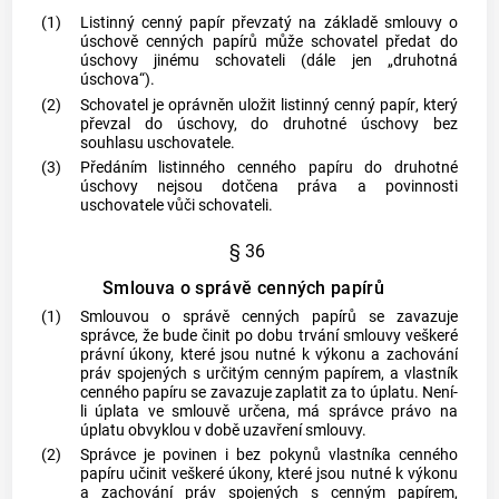
(1)
Listinný
cenný papír
převzatý na základě smlouvy o
úschově
cenných papírů
může schovatel předat do
úschovy jinému schovateli (dále jen „druhotná
úschova“).
(2)
Schovatel je oprávněn uložit listinný
cenný papír
, který
převzal do úschovy, do druhotné úschovy bez
souhlasu uschovatele.
(3)
Předáním listinného
cenného papíru
do druhotné
úschovy nejsou dotčena práva a povinnosti
uschovatele vůči schovateli.
§ 36
Smlouva o správě cenných papírů
(1)
Smlouvou o správě
cenných papírů
se zavazuje
správce, že bude činit po dobu trvání smlouvy veškeré
právní úkony, které jsou nutné k výkonu a zachování
práv spojených s určitým
cenným papírem
, a vlastník
cenného papíru
se zavazuje zaplatit za to úplatu. Není-
li úplata ve smlouvě určena, má správce právo na
úplatu obvyklou v době uzavření smlouvy.
(2)
Správce je povinen i bez pokynů vlastníka
cenného
papíru
učinit veškeré úkony, které jsou nutné k výkonu
a zachování práv spojených s
cenným papírem
,