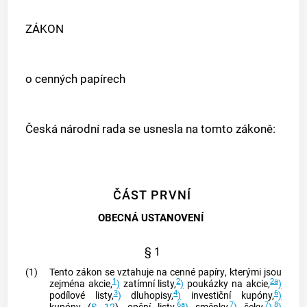
ZÁKON
o cenných papírech
Česká národní rada se usnesla na tomto zákoně:
ČÁST PRVNÍ
OBECNÁ USTANOVENÍ
§ 1
(1)
Tento zákon se vztahuje na
cenné papíry
, kterými jsou
1
2
2a
zejména
akcie
,
)
zatímní listy,
)
poukázky na
akcie
,
)
3
4
6
podílové listy,
)
dluhopisy,
)
investiční kupóny,
)
6a
7
7
8