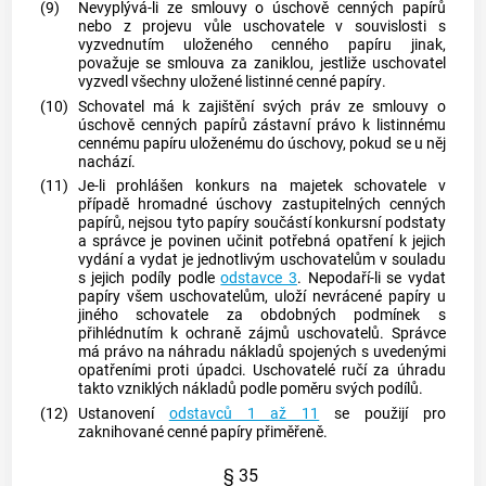
(9)
Nevyplývá-li ze smlouvy o úschově
cenných papírů
nebo z projevu vůle uschovatele v souvislosti s
vyzvednutím uloženého
cenného papíru
jinak,
považuje se smlouva za zaniklou, jestliže uschovatel
vyzvedl všechny uložené listinné
cenné papíry
.
(10)
Schovatel má k zajištění svých práv ze smlouvy o
úschově
cenných papírů
zástavní právo k listinnému
cennému papíru
uloženému do úschovy, pokud se u něj
nachází.
(11)
Je-li prohlášen konkurs na majetek schovatele v
případě hromadné úschovy zastupitelných
cenných
papírů
, nejsou tyto papíry součástí konkursní podstaty
a správce je povinen učinit potřebná opatření k jejich
vydání a vydat je jednotlivým uschovatelům v souladu
s jejich podíly podle
odstavce 3
. Nepodaří-li se vydat
papíry všem uschovatelům, uloží nevrácené papíry u
jiného schovatele za obdobných podmínek s
přihlédnutím k ochraně zájmů uschovatelů. Správce
má právo na náhradu nákladů spojených s uvedenými
opatřeními proti úpadci. Uschovatelé ručí za úhradu
takto vzniklých nákladů podle poměru svých podílů.
(12)
Ustanovení
odstavců 1 až 11
se použijí pro
zaknihované
cenné papíry
přiměřeně.
§ 35