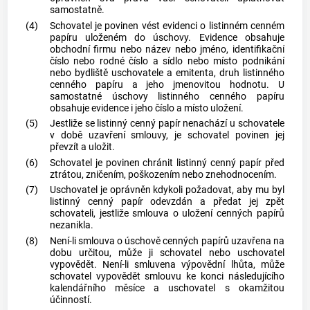
samostatně.
(4)
Schovatel je povinen vést evidenci o listinném
cenném
papíru
uloženém do úschovy. Evidence obsahuje
obchodní firmu nebo název nebo jméno, identifikační
číslo nebo rodné číslo a sídlo nebo místo podnikání
nebo bydliště uschovatele a emitenta, druh listinného
cenného papíru
a jeho jmenovitou hodnotu. U
samostatné úschovy listinného
cenného papíru
obsahuje evidence i jeho číslo a místo uložení.
(5)
Jestliže se listinný
cenný papír
nenachází u schovatele
v době uzavření smlouvy, je schovatel povinen jej
převzít a uložit.
(6)
Schovatel je povinen chránit listinný
cenný papír
před
ztrátou, zničením, poškozením nebo znehodnocením.
(7)
Uschovatel je oprávněn kdykoli požadovat, aby mu byl
listinný
cenný papír
odevzdán a předat jej zpět
schovateli, jestliže smlouva o uložení
cenných papírů
nezanikla.
(8)
Není-li smlouva o úschově
cenných papírů
uzavřena na
dobu určitou, může ji schovatel nebo uschovatel
vypovědět. Není-li smluvena výpovědní lhůta, může
schovatel vypovědět smlouvu ke konci následujícího
kalendářního měsíce a uschovatel s okamžitou
účinností.