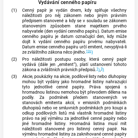
Vydávání cenného papíru
(1)
Cenný papír
je vydán dnem, kdy splňuje všechny
náležitosti pro něj zákonem nebo jiným právním
předpisem stanovené a kdy se v souladu se zákonem
stanoveným způsobem stane majetkem prvého
nabyvatele (den vydání
cenného papíru
). Datum emise
cenného papíru
je datum označující den, kdy může
dojít k vydání
cenného papíru
prvému nabyvateli.
Datum emise
cenného papíru
určí emitent, nevyplývá-li
12c
ze zvláštního zákona něco jiného.
)
(2)
Pro náležitosti postupu osoby, která
cenný papír
vydává (dále jen „emitent“), platí ustanovení tohoto
1
3
zákona a zvláštních právních předpisů.
)
,
)
(3)
Akcie
, poukázky na
akcie
, podílové listy nebo dluhopisy
mohou být vydány jako hromadné listiny nahrazující
tyto jednotlivé
cenné papíry
. Práva spojená s
hromadnou listinou nemohou být převodem dělena na
podíly. Za podmínek předem stanovených ve
stanovách emitenta
akcií
, v emisních podmínkách
dluhopisů nebo ve smluvních podmínkách pro koupi a
odkup podílových listů má vlastník hromadné listiny
právo na její výměnu za jednotlivé
cenné papíry
nebo
jiné hromadné listiny. Hromadná listina musí mít
náležitosti stanovené pro listinný
cenný papír
. Na
výměnu hromadné listiny za zaknihované
cenné papíry