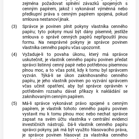
zejména požadovat splnění závazků spojených s
cenným papírem
, jakož i vykonávat výměnná nebo
předkupní práva s
cenným papírem
spojená, pokud
smlouva nestanoví jinak.
(3)
Správce je povinen plnit pokyny vlastníka
cenného
papíru
; tyto pokyny musí být dány písemně, jestliže
smlouva o správě
cenných papírů
nepřipouští jinou
formu. Na nesprávné pokyny je správce povinen
vlastníka
cenného papíru
včas upozornit.
(4)
Vyžaduje-li to povaha úkonu, který má správce
uskutečnit, je vlastník
cenného papíru
povinen předat
správci listinný
cenný papír
nebo potřebnou písemnou
plnou moc, a to včas poté, kdy k tomu byl správcem
vyzván. Týká-li se úkon zaknihovaného
cenného
papíru
, je jeho vlastník povinen po vyzvání správcem
včas učinit opatření, aby byl správce oprávněn v
potřebném rozsahu dávat příkazy k nakládání se
zaknihovaným
cenným papírem
.
(5)
Má-li správce vykonávat právo spojené s
cenným
papírem
, je vlastník tohoto
cenného papíru
povinen
vystavit mu k tomu plnou moc nebo nechat správce
zapsat na svém účtu vlastníka v centrální evidenci
investičních nástrojů. Dá-li vlastník
cenného papíru
správci pokyny, jak má být využito hlasovacího práva,
je správce povinen hlasovat za vlastníka
cenného