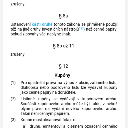
zrušeny
§ 8a
Ustanovení
části druhé
tohoto zákona se přiměřeně použijí
12f
též na jiné druhy investičních nástrojů
)
než
cenné papíry
,
pokud z povahy věci neplyne jinak.
§ 8b až 11
zrušeny
§ 12
Kupóny
(1)
Pro uplatnění práva na výnos z
akcie
, zatímního listu,
dluhopisu nebo podílového listu lze vydávat kupóny
jako
cenné papíry
na doručitele.
(2)
Listinné kupóny se vydávají v kupónovém archu.
Součástí kupónového archu může být talón, z něhož
plyne právo na vydání nového kupónového archu.
Talón není
cenným papírem
.
(3)
Kupón musí obsahovat údaje o
a)
druhu, emitentovi a číselném označení
cenného