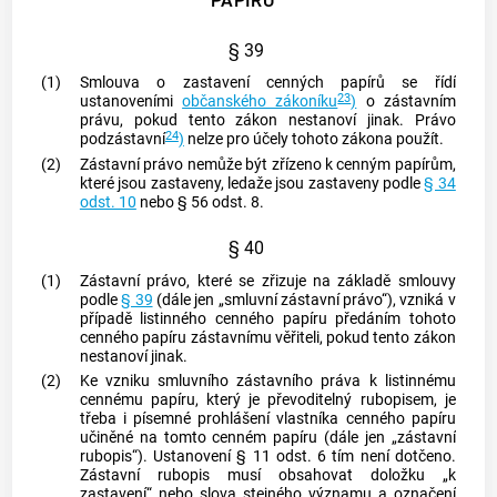
PAPÍRŮ
§ 39
(1)
Smlouva o zastavení
cenných papírů
se řídí
23
ustanoveními
občanského zákoníku
)
o zástavním
právu, pokud tento zákon nestanoví jinak. Právo
24
podzástavní
)
nelze pro účely tohoto zákona použít.
(2)
Zástavní právo nemůže být zřízeno k
cenným papírům
,
které jsou zastaveny, ledaže jsou zastaveny podle
§ 34
odst. 10
nebo § 56 odst. 8.
§ 40
(1)
Zástavní právo, které se zřizuje na základě smlouvy
podle
§ 39
(dále jen „smluvní zástavní právo“), vzniká v
případě listinného
cenného papíru
předáním tohoto
cenného papíru
zástavnímu věřiteli, pokud tento zákon
nestanoví jinak.
(2)
Ke vzniku smluvního zástavního práva k listinnému
cennému papíru
, který je převoditelný rubopisem, je
třeba i písemné prohlášení vlastníka
cenného papíru
učiněné na tomto
cenném papíru
(dále jen „zástavní
rubopis“). Ustanovení § 11 odst. 6 tím není dotčeno.
Zástavní rubopis musí obsahovat doložku „k
zastavení“ nebo slova stejného významu a označení