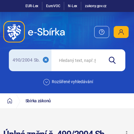
EUR-Lex
EuroVOC
N-Lex
zakony.gov.cz
490/2004 Sb.
Rozšířené vyhledávání
Sbírka zákonů