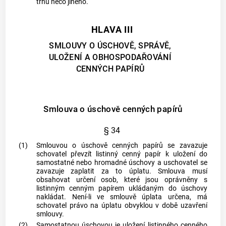
trhu něco jiného.
HLAVA III
SMLOUVY O ÚSCHOVĚ, SPRÁVĚ,
ULOŽENÍ A OBHOSPODAŘOVÁNÍ
CENNÝCH PAPÍRŮ
Smlouva o úschově cenných papírů
§ 34
(1)
Smlouvou o úschově
cenných papírů
se zavazuje
schovatel převzít listinný
cenný papír
k uložení do
samostatné nebo hromadné úschovy a uschovatel se
zavazuje zaplatit za to úplatu. Smlouva musí
obsahovat určení osob, které jsou oprávněny s
listinným
cenným papírem
ukládaným do úschovy
nakládat. Není-li ve smlouvě úplata určena, má
schovatel právo na úplatu obvyklou v době uzavření
smlouvy.
(2)
Samostatnou úschovou je uložení listinného
cenného