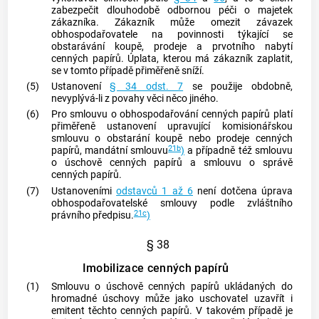
zabezpečit dlouhodobě odbornou péči o majetek
zákazníka. Zákazník může omezit závazek
obhospodařovatele na povinnosti týkající se
obstarávání koupě, prodeje a prvotního nabytí
cenných papírů
. Úplata, kterou má zákazník zaplatit,
se v tomto případě přiměřeně sníží.
(5)
Ustanovení
§ 34 odst. 7
se použije obdobně,
nevyplývá-li z povahy věci něco jiného.
(6)
Pro smlouvu o obhospodařování
cenných papírů
platí
přiměřeně ustanovení upravující komisionářskou
smlouvu o obstarání koupě nebo prodeje
cenných
21b
papírů
, mandátní smlouvu
)
a případně též smlouvu
o úschově
cenných papírů
a smlouvu o správě
cenných papírů
.
(7)
Ustanoveními
odstavců 1 až 6
není dotčena úprava
obhospodařovatelské smlouvy podle zvláštního
21c
právního předpisu.
)
§ 38
Imobilizace cenných papírů
(1)
Smlouvu o úschově
cenných papírů
ukládaných do
hromadné úschovy může jako uschovatel uzavřít i
emitent těchto
cenných papírů
. V takovém případě je