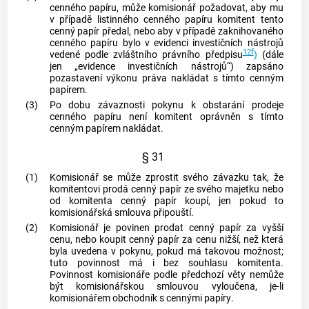
cenného papíru
, může komisionář požadovat, aby mu
v případě listinného
cenného papíru
komitent tento
cenný papír
předal, nebo aby v případě zaknihovaného
cenného papíru
bylo v evidenci investičních nástrojů
12f
vedené podle zvláštního právního předpisu
)
(dále
jen „evidence investičních nástrojů“) zapsáno
pozastavení výkonu práva nakládat s tímto
cenným
papírem
.
(3)
Po dobu závaznosti pokynu k obstarání prodeje
cenného papíru
není komitent oprávněn s tímto
cenným papírem
nakládat.
§ 31
(1)
Komisionář se může zprostit svého závazku tak, že
komitentovi prodá
cenný papír
ze svého majetku nebo
od komitenta
cenný papír
koupí, jen pokud to
komisionářská smlouva připouští.
(2)
Komisionář je povinen prodat
cenný papír
za vyšší
cenu, nebo koupit
cenný papír
za cenu nižší, než která
byla uvedena v pokynu, pokud má takovou možnost;
tuto povinnost má i bez souhlasu komitenta.
Povinnost komisionáře podle předchozí věty nemůže
být komisionářskou smlouvou vyloučena, je-li
komisionářem obchodník s
cennými papíry
.