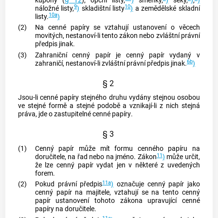
kupóny (
§ 12
), opční listy,
)
směnky,
)
šeky,
)
,
)
9
10
náložné listy,
)
skladištní listy
)
a zemědělské skladní
10a
listy.
)
(2)
Na
cenné papíry
se vztahují ustanovení o věcech
movitých, nestanoví-li tento zákon nebo zvláštní právní
předpis jinak.
(3)
Zahraniční
cenný papír
je
cenný papír
vydaný v
6b
zahraničí, nestanoví-li zvláštní právní předpis jinak.
)
§ 2
Jsou-li
cenné papíry
stejného druhu vydány stejnou osobou
ve stejné formě a stejné podobě a vznikají-li z nich stejná
práva, jde o zastupitelné
cenné papíry
.
§ 3
(1)
Cenný papír
může mít formu
cenného papíru
na
11
doručitele, na řad nebo na jméno. Zákon
)
může určit,
že lze
cenný papír
vydat jen v některé z uvedených
forem.
11a
(2)
Pokud právní předpis
)
označuje
cenný papír
jako
cenný papír
na majitele, vztahují se na tento
cenný
papír
ustanovení tohoto zákona upravující
cenné
papíry
na doručitele.