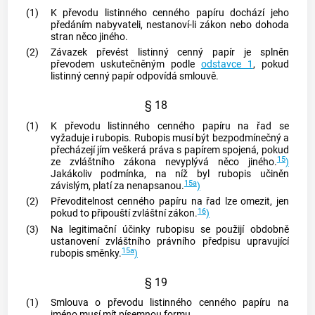
(1)
K převodu listinného
cenného papíru
dochází jeho
předáním nabyvateli, nestanoví-li zákon nebo dohoda
stran něco jiného.
(2)
Závazek převést listinný
cenný papír
je splněn
převodem uskutečněným podle
odstavce 1
, pokud
listinný
cenný papír
odpovídá smlouvě.
§ 18
(1)
K převodu listinného
cenného papíru
na řad se
vyžaduje i rubopis. Rubopis musí být bezpodmínečný a
přecházejí jím veškerá práva s papírem spojená, pokud
15
ze zvláštního zákona nevyplývá něco jiného.
)
Jakákoliv podmínka, na níž byl rubopis učiněn
15a
závislým, platí za nenapsanou.
)
(2)
Převoditelnost
cenného papíru
na řad lze omezit, jen
16
pokud to připouští zvláštní zákon.
)
(3)
Na legitimační účinky rubopisu se použijí obdobně
ustanovení zvláštního právního předpisu upravující
15a
rubopis směnky.
)
§ 19
(1)
Smlouva o převodu listinného
cenného papíru
na
jméno musí mít písemnou formu.