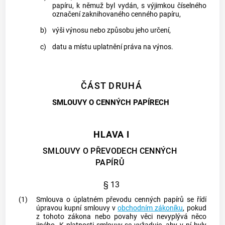
papíru
, k němuž byl vydán, s výjimkou číselného
označení zaknihovaného
cenného papíru
,
b)
výši výnosu nebo způsobu jeho určení,
c)
datu a místu uplatnění práva na výnos.
ČÁST DRUHÁ
SMLOUVY O CENNÝCH PAPÍRECH
HLAVA I
SMLOUVY O PŘEVODECH CENNÝCH
PAPÍRŮ
§ 13
(1)
Smlouva o úplatném převodu
cenných papírů
se řídí
úpravou kupní smlouvy v
obchodním zákoníku
, pokud
z tohoto zákona nebo povahy věci nevyplývá něco