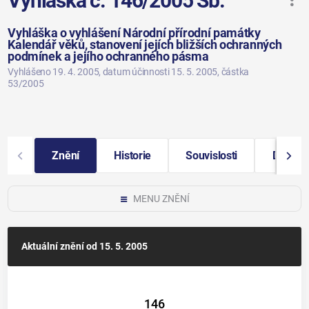
Vyhláška č. 146/2005 Sb.
Vyhláška o vyhlášení Národní přírodní památky
Kalendář věků, stanovení jejích bližších ochranných
podmínek a jejího ochranného pásma
Vyhlášeno 19. 4. 2005
, datum účinnosti 15. 5. 2005
, částka
53/2005
Znění
Historie
Souvislosti
Další i
MENU ZNĚNÍ
Aktuální znění
od 15. 5. 2005
146