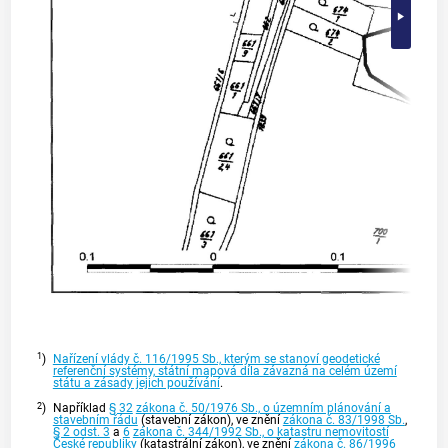
1
)
Nařízení vlády č. 116/1995 Sb., kterým se stanoví geodetické
referenční systémy, státní mapová díla závazná na celém území
státu a zásady jejich používání
.
2
)
Například
§ 32
zákona č. 50/1976 Sb., o územním plánování a
stavebním řádu
(stavební zákon), ve znění
zákona č. 83/1998 Sb.
,
§ 2 odst. 3
a
6
zákona č. 344/1992 Sb., o katastru nemovitostí
České republiky
(katastrální zákon), ve znění
zákona č. 86/1996