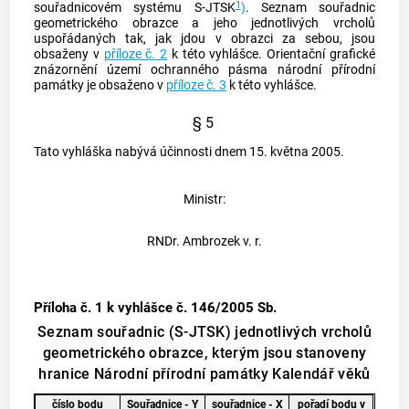
1
souřadnicovém systému S-JTSK
)
. Seznam souřadnic
geometrického obrazce a jeho jednotlivých vrcholů
uspořádaných tak, jak jdou v obrazci za sebou, jsou
obsaženy v
příloze č. 2
k této vyhlášce. Orientační grafické
znázornění území ochranného pásma národní přírodní
památky je obsaženo v
příloze č. 3
k této vyhlášce.
§ 5
Tato vyhláška nabývá účinnosti dnem 15. května 2005.
Ministr:
RNDr. Ambrozek v. r.
Příloha č. 1
k vyhlášce č. 146/2005 Sb.
Seznam souřadnic (S-JTSK) jednotlivých vrcholů
geometrického obrazce, kterým jsou stanoveny
hranice Národní přírodní památky Kalendář věků
číslo bodu
Souřadnice - Y
souřadnice - X
pořadí bodu v