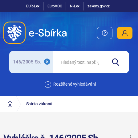
EUR-Lex
EuroVOC
N-Lex
zakony.gov.cz
146/2005 Sb.
Rozšířené vyhledávání
Sbírka zákonů