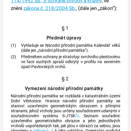
114/1992 Sb., o ochraně přírody a krajiny
, ve
znění
zákona č. 218/2004 Sb.
, (dále jen „zákon“):
§ 1
Předmět úpravy
(1)
Vyhlašuje se Národní přírodní památka Kalendář věků
(dále jen „národní přírodní památka“).
(2)
Předmětem ochrany je stratotyp svrchního pleistocénu
ve facii suchých spraší odkrytý v profilu na severním
úpatí Pavlovských vrchů.
§ 2
Vymezení národní přírodní památky
Národní přírodní památka se rozkládá v
katastrálním území
Dolní Věstonice. Hranice národní přírodní památky se
stanoví uzavřeným geometrickým obrazcem s přímými
stranami, jehož vrcholy jsou určeny souřadnicemi udanými v
1
souřadnicovém systému S-JTSK
)
. Seznam souřadnic
uzavřeného geometrického obrazce a jeho jednotlivých
vrcholů uspořádaných tak, jak jdou v obrazci za sebou, jsou
obsaženy v
příloze č. 1
k této vyhlášce. Orientační grafické