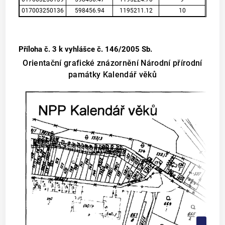
017003250136
598456.94
1195211.12
10
Příloha č. 3
k vyhlášce č. 146/2005 Sb.
Orientační grafické znázornění Národní přírodní
památky Kalendář věků