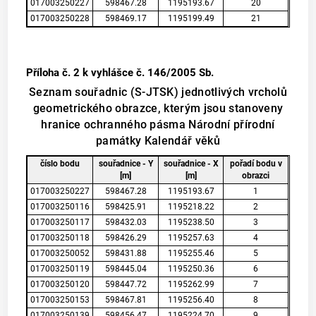
017003250227
598467.28
1195193.67
20
017003250228
598469.17
1195199.49
21
Příloha č. 2
k vyhlášce č. 146/2005 Sb.
Seznam souřadnic (S-JTSK) jednotlivých vrcholů
geometrického obrazce, kterým jsou stanoveny
hranice ochranného pásma Národní přírodní
památky Kalendář věků
číslo bodu
souřadnice - Y
souřadnice - X
pořadí bodu v
[m]
[m]
obrazci
017003250227
598467.28
1195193.67
1
017003250116
598425.91
1195218.22
2
017003250117
598432.03
1195238.50
3
017003250118
598426.29
1195257.63
4
017003250052
598431.88
1195255.46
5
017003250119
598445.04
1195250.36
6
017003250120
598447.72
1195262.99
7
017003250153
598467.81
1195256.40
8
017003250139
598456.47
1195224.70
9