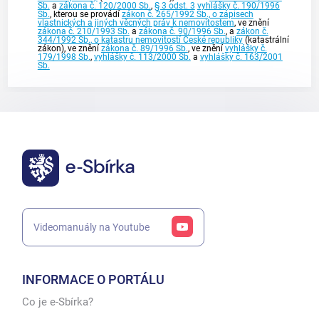
Sb.
a
zákona č. 120/2000 Sb.
,
§ 3 odst. 3
vyhlášky č. 190/1996
Sb.
, kterou se provádí
zákon č. 265/1992 Sb., o zápisech
vlastnických a jiných věcných práv k nemovitostem
, ve znění
zákona č. 210/1993 Sb.
a
zákona č. 90/1996 Sb.
, a
zákon č.
344/1992 Sb., o katastru nemovitostí České republiky
(katastrální
zákon), ve znění
zákona č. 89/1996 Sb.
, ve znění
vyhlášky č.
179/1998 Sb.
,
vyhlášky č. 113/2000 Sb.
a
vyhlášky č. 163/2001
Sb.
Videomanuály na Youtube
INFORMACE O PORTÁLU
Co je e-Sbírka?