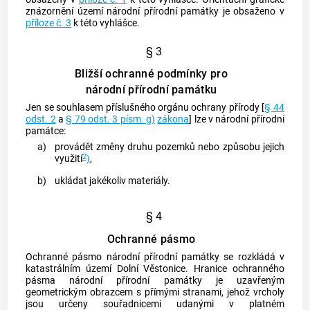
znázornění území národní přírodní památky je obsaženo v
příloze č. 3
k této vyhlášce.
§ 3
Bližší ochranné podmínky pro
národní přírodní památku
Jen se souhlasem příslušného orgánu ochrany přírody [
§ 44
odst. 2
a
§ 79 odst. 3 písm. g)
zákona
] lze v národní přírodní
památce:
a)
provádět změny druhu pozemků nebo způsobu jejich
2
využití
)
,
b)
ukládat jakékoliv materiály.
§ 4
Ochranné pásmo
Ochranné pásmo národní přírodní památky se rozkládá v
katastrálním území
Dolní Věstonice. Hranice ochranného
pásma národní přírodní památky je uzavřeným
geometrickým obrazcem s přímými stranami, jehož vrcholy
jsou určeny souřadnicemi udanými v platném