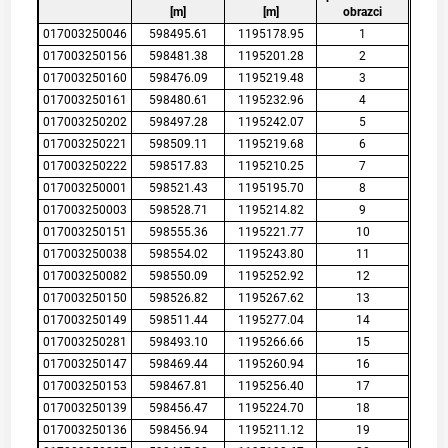
[m]
[m]
obrazci
017003250046
598495.61
1195178.95
1
017003250156
598481.38
1195201.28
2
017003250160
598476.09
1195219.48
3
017003250161
598480.61
1195232.96
4
017003250202
598497.28
1195242.07
5
017003250221
598509.11
1195219.68
6
017003250222
598517.83
1195210.25
7
017003250001
598521.43
1195195.70
8
017003250003
598528.71
1195214.82
9
017003250151
598555.36
1195221.77
10
017003250038
598554.02
1195243.80
11
017003250082
598550.09
1195252.92
12
017003250150
598526.82
1195267.62
13
017003250149
598511.44
1195277.04
14
017003250281
598493.10
1195266.66
15
017003250147
598469.44
1195260.94
16
017003250153
598467.81
1195256.40
17
017003250139
598456.47
1195224.70
18
017003250136
598456.94
1195211.12
19