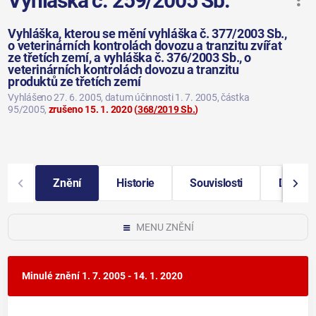
Vyhláška č. 259/2005 Sb.
Vyhláška, kterou se mění vyhláška č. 377/2003 Sb.,
o veterinárních kontrolách dovozu a tranzitu zvířat
ze třetích zemí, a vyhláška č. 376/2003 Sb., o
veterinárních kontrolách dovozu a tranzitu
produktů ze třetích zemí
Vyhlášeno 27. 6. 2005
, datum účinnosti 1. 7. 2005
, částka
95/2005
,
zrušeno 15. 1. 2020
(
368/2019 Sb.
)
Znění
Historie
Souvislosti
Další i
MENU ZNĚNÍ
Minulé znění
1. 7. 2005 - 14. 1. 2020