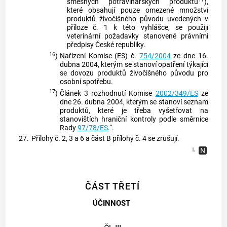
směsných potravinářských produktů
),
které obsahují pouze omezené množství
produktů živočišného původu uvedených v
příloze č. 1 k této vyhlášce, se použijí
veterinární požadavky stanovené právními
předpisy České republiky.
16
)
Nařízení Komise (ES) č.
754/2004
ze dne 16.
dubna 2004, kterým se stanoví opatření týkající
se dovozu produktů živočišného původu pro
osobní spotřebu.
17
)
Článek 3 rozhodnutí Komise
2002/349/ES
ze
dne 26. dubna 2004, kterým se stanoví seznam
produktů, které je třeba vyšetřovat na
stanovištích hraniční kontroly podle směrnice
Rady
97/78/ES
.“.
27.
Přílohy č. 2, 3 a 6 a část B přílohy č. 4 se zrušují.
ČÁST TŘETÍ
ÚČINNOST