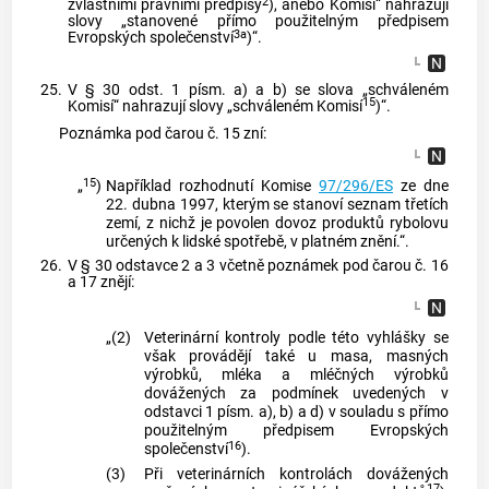
2
zvláštními právními předpisy
), anebo Komisí“ nahrazují
slovy „stanovené přímo použitelným předpisem
3a
Evropských společenství
)“.
25.
V § 30 odst. 1 písm. a) a b) se slova „schváleném
15
Komisí“ nahrazují slovy „schváleném Komisí
)“.
Poznámka pod čarou č. 15 zní:
15
„
)
Například rozhodnutí Komise
97/296/ES
ze dne
22. dubna 1997, kterým se stanoví seznam třetích
zemí, z nichž je povolen dovoz produktů rybolovu
určených k lidské spotřebě, v platném znění.“.
26.
V § 30 odstavce 2 a 3 včetně poznámek pod čarou č. 16
a 17 znějí:
„(2)
Veterinární kontroly podle této vyhlášky se
však provádějí také u masa, masných
výrobků, mléka a mléčných výrobků
dovážených za podmínek uvedených v
odstavci 1 písm. a), b) a d) v souladu s přímo
použitelným předpisem Evropských
16
společenství
).
(3)
Při veterinárních kontrolách dovážených
17