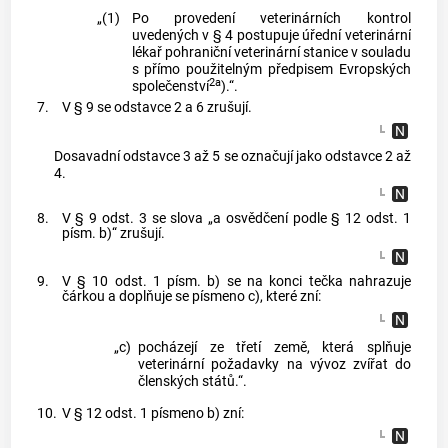
„(1)
Po provedení veterinárních kontrol
uvedených v § 4 postupuje úřední veterinární
lékař pohraniční veterinární stanice v souladu
s přímo použitelným předpisem Evropských
2a
společenství
).“.
7.
V § 9 se odstavce 2 a 6 zrušují.
Dosavadní odstavce 3 až 5 se označují jako odstavce 2 až
4.
8.
V § 9 odst. 3 se slova „a osvědčení podle § 12 odst. 1
písm. b)“ zrušují.
9.
V § 10 odst. 1 písm. b) se na konci tečka nahrazuje
čárkou a doplňuje se písmeno c), které zní:
„c)
pocházejí ze třetí země, která splňuje
veterinární požadavky na vývoz zvířat do
členských států.“.
10.
V § 12 odst. 1 písmeno b) zní: