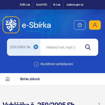
EUR-Lex
EuroVOC
N-Lex
zakony.gov.cz
259/2005 Sb.
Rozšířené vyhledávání
Sbírka zákonů