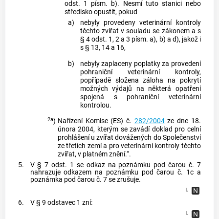
odst. 1 písm. b). Nesmí tuto stanici nebo
středisko opustit, pokud
a)
nebyly provedeny veterinární kontroly
těchto zvířat v souladu se zákonem a s
§ 4 odst. 1, 2 a 3 písm. a), b) a d), jakož i
s § 13, 14 a 16,
b)
nebyly zaplaceny poplatky za provedení
pohraniční veterinární kontroly,
popřípadě složena záloha na pokrytí
možných výdajů na některá opatření
spojená s pohraniční veterinární
kontrolou.
2a
)
Nařízení Komise (ES) č.
282/2004
ze dne 18.
února 2004, kterým se zavádí doklad pro celní
prohlášení u zvířat dovážených do Společenství
ze třetích zemí a pro veterinární kontroly těchto
zvířat, v platném znění.“.
5.
V § 7 odst. 1 se odkaz na poznámku pod čarou č. 7
nahrazuje odkazem na poznámku pod čarou č. 1c a
poznámka pod čarou č. 7 se zrušuje.
6.
V § 9 odstavec 1 zní: