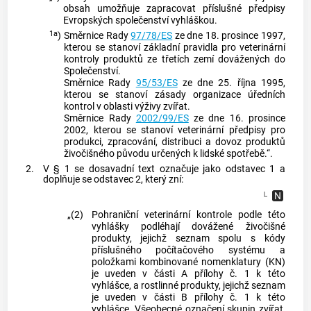
obsah umožňuje zapracovat příslušné předpisy
Evropských společenství vyhláškou.
1a
)
Směrnice Rady
97/78/ES
ze dne 18. prosince 1997,
kterou se stanoví základní pravidla pro veterinární
kontroly produktů ze třetích zemí dovážených do
Společenství.
Směrnice Rady
95/53/ES
ze dne 25. října 1995,
kterou se stanoví zásady organizace úředních
kontrol v oblasti výživy zvířat.
Směrnice Rady
2002/99/ES
ze dne 16. prosince
2002, kterou se stanoví veterinární předpisy pro
produkci, zpracování, distribuci a dovoz produktů
živočišného původu určených k lidské spotřebě.“.
2.
V § 1 se dosavadní text označuje jako odstavec 1 a
doplňuje se odstavec 2, který zní:
„(2)
Pohraniční veterinární kontrole podle této
vyhlášky podléhají dovážené živočišné
produkty, jejichž seznam spolu s kódy
příslušného počítačového systému a
položkami kombinované nomenklatury (KN)
je uveden v části A přílohy č. 1 k této
vyhlášce, a rostlinné produkty, jejichž seznam
je uveden v části B přílohy č. 1 k této
vyhlášce. Všeobecné označení skupin zvířat,