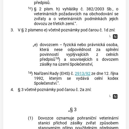
předpisů.
1c
)
§ 2 písm. h) vyhlášky č. 382/2003 Sb., o
veterinárních požadavcích na obchodování se
zvířaty a o veterinárních podmínkách jejich
dovozu ze třetích zemí.“.
3.
V § 2 písmeno e) včetně poznámky pod čarou č. 1d zní:
„e)
dovozcem – fyzická nebo právnická osoba,
která nese odpovědnost za splnění
povinností vyplývajících z celních
1d
předpisů
) a souvisejících s dovozem
zásilky na území Společenství,
1d
)
Nařízení Rady (EHS) č.
2913/92
ze dne 12. října
1992, kterým se vydává celní kodex
Společenství.“.
4.
§ 3 včetně poznámky pod čarou č. 2a zní:
„§ 3
(1)
Dovozce oznamuje pohraniční veterinární
stanici příchod zásilky zvířat způsobem
stanoveným přímo použitelným předpisem