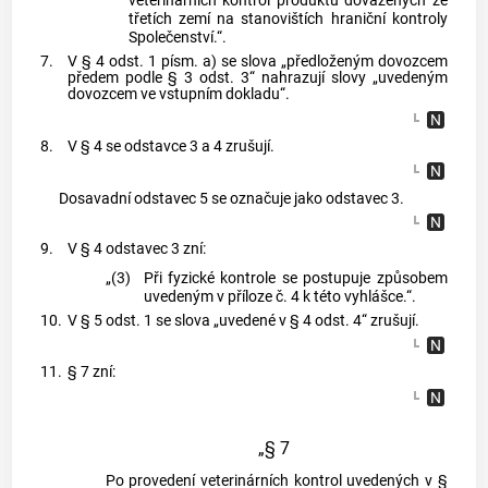
veterinárních kontrol produktů dovážených ze
třetích zemí na stanovištích hraniční kontroly
Společenství.“.
7.
V § 4 odst. 1 písm. a) se slova „předloženým dovozcem
předem podle § 3 odst. 3“ nahrazují slovy „uvedeným
dovozcem ve vstupním dokladu“.
8.
V § 4 se odstavce 3 a 4 zrušují.
Dosavadní odstavec 5 se označuje jako odstavec 3.
9.
V § 4 odstavec 3 zní:
„(3)
Při fyzické kontrole se postupuje způsobem
uvedeným v příloze č. 4 k této vyhlášce.“.
10.
V § 5 odst. 1 se slova „uvedené v § 4 odst. 4“ zrušují.
11.
§ 7 zní:
„§ 7
Po provedení veterinárních kontrol uvedených v §