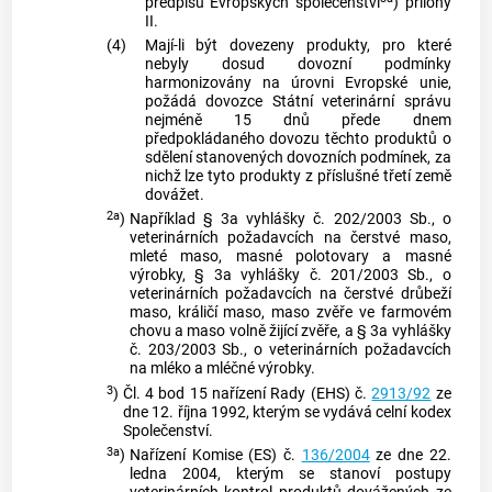
předpisu Evropských společenství
) přílohy
II.
(4)
Mají-li být dovezeny produkty, pro které
nebyly dosud dovozní podmínky
harmonizovány na úrovni Evropské unie,
požádá dovozce Státní veterinární správu
nejméně 15 dnů přede dnem
předpokládaného dovozu těchto produktů o
sdělení stanovených dovozních podmínek, za
nichž lze tyto produkty z příslušné třetí země
dovážet.
2a
)
Například § 3a vyhlášky č. 202/2003 Sb., o
veterinárních požadavcích na čerstvé maso,
mleté maso, masné polotovary a masné
výrobky, § 3a vyhlášky č. 201/2003 Sb., o
veterinárních požadavcích na čerstvé drůbeží
maso, králičí maso, maso zvěře ve farmovém
chovu a maso volně žijící zvěře, a § 3a vyhlášky
č. 203/2003 Sb., o veterinárních požadavcích
na mléko a mléčné výrobky.
3
)
Čl. 4 bod 15 nařízení Rady (EHS) č.
2913/92
ze
dne 12. října 1992, kterým se vydává celní kodex
Společenství.
3a
)
Nařízení Komise (ES) č.
136/2004
ze dne 22.
ledna 2004, kterým se stanoví postupy