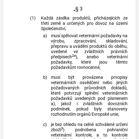
„§ 3
(1)
Každá zásilka produktů, přicházejících ze
třetí země a určených pro dovoz na území
Společenství,
a)
musí splňovat veterinární požadavky na
výrobu, zpracování, skladování,
přepravu a uvádění produktů do oběhu,
uvedené ve zvláštních právních
2a
předpisech
), anebo veterinární
požadavky, které jsou těmto
požadavkům rovnocenné,
b)
musí být provázena prvopisy
veterinárních osvědčení nebo jiných
požadovaných průvodních dokladů,
které potvrzují splnění veterinárních
požadavků uvedených pod písmenem
a), jakož i zvláštních dovozních
podmínek, pokud byly stanoveny
rozhodnutím orgánů Evropské unie,
c)
je bez ohledu na celně schválené určení
3
zboží
) podrobena pohraniční
veterinární kontrole, a to kontrole