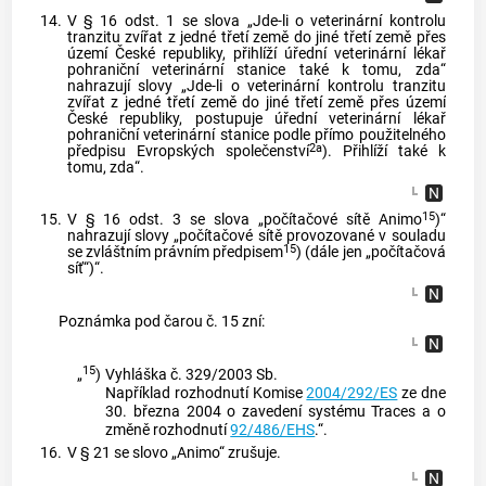
14.
V § 16 odst. 1 se slova „Jde-li o veterinární kontrolu
tranzitu zvířat z jedné třetí země do jiné třetí země přes
území České republiky, přihlíží úřední veterinární lékař
pohraniční veterinární stanice také k tomu, zda“
nahrazují slovy „Jde-li o veterinární kontrolu tranzitu
zvířat z jedné třetí země do jiné třetí země přes území
České republiky, postupuje úřední veterinární lékař
pohraniční veterinární stanice podle přímo použitelného
2a
předpisu Evropských společenství
). Přihlíží také k
tomu, zda“.
15
15.
V § 16 odst. 3 se slova „počítačové sítě Animo
)“
nahrazují slovy „počítačové sítě provozované v souladu
15
se zvláštním právním předpisem
) (dále jen „počítačová
síť“)“.
Poznámka pod čarou č. 15 zní:
15
„
)
Vyhláška č. 329/2003 Sb.
Například rozhodnutí Komise
2004/292/ES
ze dne
30. března 2004 o zavedení systému Traces a o
změně rozhodnutí
92/486/EHS
.“.
16.
V § 21 se slovo „Animo“ zrušuje.