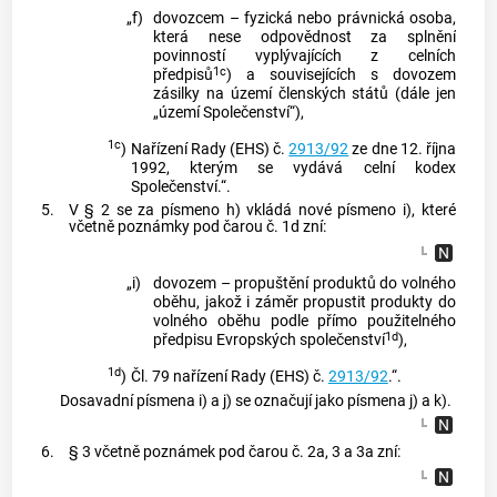
„f)
dovozcem – fyzická nebo právnická osoba,
která nese odpovědnost za splnění
povinností vyplývajících z celních
1c
předpisů
) a souvisejících s dovozem
zásilky na území členských států (dále jen
„území Společenství“),
1c
)
Nařízení Rady (EHS) č.
2913/92
ze dne 12. října
1992, kterým se vydává celní kodex
Společenství.“.
5.
V § 2 se za písmeno h) vkládá nové písmeno i), které
včetně poznámky pod čarou č. 1d zní:
„i)
dovozem – propuštění produktů do volného
oběhu, jakož i záměr propustit produkty do
volného oběhu podle přímo použitelného
1d
předpisu Evropských společenství
),
1d
)
Čl. 79 nařízení Rady (EHS) č.
2913/92
.“.
Dosavadní písmena i) a j) se označují jako písmena j) a k).
6.
§ 3 včetně poznámek pod čarou č. 2a, 3 a 3a zní: