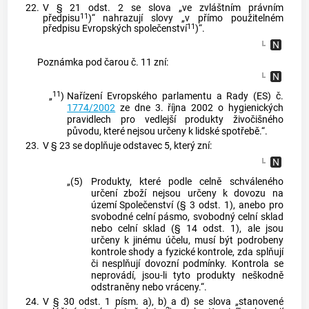
22.
V § 21 odst. 2 se slova „ve zvláštním právním
11
předpisu
)“ nahrazují slovy „v přímo použitelném
11
předpisu Evropských společenství
)“.
Poznámka pod čarou č. 11 zní:
11
„
)
Nařízení Evropského parlamentu a Rady (ES) č.
1774/2002
ze dne 3. října 2002 o hygienických
pravidlech pro vedlejší produkty živočišného
původu, které nejsou určeny k lidské spotřebě.“.
23.
V § 23 se doplňuje odstavec 5, který zní:
„(5)
Produkty, které podle celně schváleného
určení zboží nejsou určeny k dovozu na
území Společenství (§ 3 odst. 1), anebo pro
svobodné celní pásmo, svobodný celní sklad
nebo celní sklad (§ 14 odst. 1), ale jsou
určeny k jinému účelu, musí být podrobeny
kontrole shody a fyzické kontrole, zda splňují
či nesplňují dovozní podmínky. Kontrola se
neprovádí, jsou-li tyto produkty neškodně
odstraněny nebo vráceny.“.
24.
V § 30 odst. 1 písm. a), b) a d) se slova „stanovené