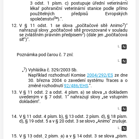
3 odst. 1 písm. c) postupuje úřední veterinární
lékař pohraniční veterinární stanice podle přímo
použitelných předpisů Evropských
3a
společenství
).“.
7
12.
V § 11 odst. 1 se slova „počítačové sítě Animo
)“
nahrazují slovy „počítačové sítě provozované v souladu
7
se zvláštním právním předpisem
) (dále jen „počítačová
síť“)“.
Poznámka pod čarou č. 7 zní:
7
„
)
Vyhláška č. 329/2003 Sb.
Například rozhodnutí Komise
2004/292/ES
ze dne
30. března 2004 o zavedení systému Traces a o
změně rozhodnutí
92/486/EHS
.“.
13.
V § 11 odst. 2 a odst. 4 písm. a) se slova „s dokladem
uvedeným v § 7 odst. 1“ nahrazují slovy „se vstupním
dokladem“.
14.
V § 11 odst. 4 písm. b), § 13 odst. 2 písm. d), § 18 písm.
d), § 19 odst. 5 a v § 20 odst. 3 se slovo „Animo“ zrušuje.
15.
V § 13 odst. 2 písm. a) a v § 14 odst. 3 se slova „písm.