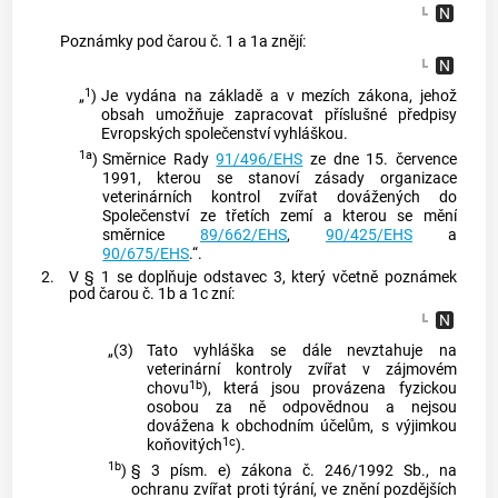
Poznámky pod čarou č. 1 a 1a znějí:
1
„
)
Je vydána na základě a v mezích zákona, jehož
obsah umožňuje zapracovat příslušné předpisy
Evropských společenství vyhláškou.
1a
)
Směrnice Rady
91/496/EHS
ze dne 15. července
1991, kterou se stanoví zásady organizace
veterinárních kontrol zvířat dovážených do
Společenství ze třetích zemí a kterou se mění
směrnice
89/662/EHS
,
90/425/EHS
a
90/675/EHS
.“.
2.
V § 1 se doplňuje odstavec 3, který včetně poznámek
pod čarou č. 1b a 1c zní:
„(3)
Tato vyhláška se dále nevztahuje na
veterinární kontroly zvířat v zájmovém
1b
chovu
), která jsou provázena fyzickou
osobou za ně odpovědnou a nejsou
dovážena k obchodním účelům, s výjimkou
1c
koňovitých
).
1b
)
§ 3 písm. e) zákona č. 246/1992 Sb., na
ochranu zvířat proti týrání, ve znění pozdějších