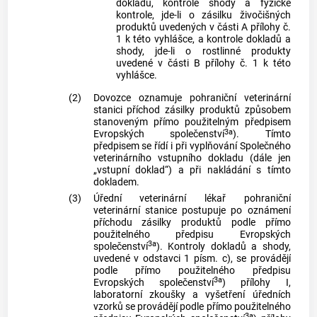
dokladů, kontrole shody a fyzické
kontrole, jde-li o zásilku živočišných
produktů uvedených v části A přílohy č.
1 k této vyhlášce, a kontrole dokladů a
shody, jde-li o rostlinné produkty
uvedené v části B přílohy č. 1 k této
vyhlášce.
(2)
Dovozce oznamuje pohraniční veterinární
stanici příchod zásilky produktů způsobem
stanoveným přímo použitelným předpisem
3a
Evropských společenství
). Tímto
předpisem se řídí i při vyplňování Společného
veterinárního vstupního dokladu (dále jen
„vstupní doklad“) a při nakládání s tímto
dokladem.
(3)
Úřední veterinární lékař pohraniční
veterinární stanice postupuje po oznámení
příchodu zásilky produktů podle přímo
použitelného předpisu Evropských
3a
společenství
). Kontroly dokladů a shody,
uvedené v odstavci 1 písm. c), se provádějí
podle přímo použitelného předpisu
3a
Evropských společenství
) přílohy I,
laboratorní zkoušky a vyšetření úředních
vzorků se provádějí podle přímo použitelného
3a