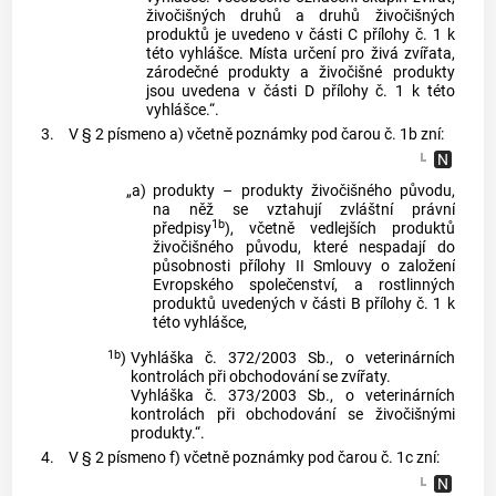
živočišných druhů a druhů živočišných
produktů je uvedeno v části C přílohy č. 1 k
této vyhlášce. Místa určení pro živá zvířata,
zárodečné produkty a živočišné produkty
jsou uvedena v části D přílohy č. 1 k této
vyhlášce.“.
3.
V § 2 písmeno a) včetně poznámky pod čarou č. 1b zní:
„a)
produkty – produkty živočišného původu,
na něž se vztahují zvláštní právní
1b
předpisy
), včetně vedlejších produktů
živočišného původu, které nespadají do
působnosti přílohy II Smlouvy o založení
Evropského společenství, a rostlinných
produktů uvedených v části B přílohy č. 1 k
této vyhlášce,
1b
)
Vyhláška č. 372/2003 Sb., o veterinárních
kontrolách při obchodování se zvířaty.
Vyhláška č. 373/2003 Sb., o veterinárních
kontrolách při obchodování se živočišnými
produkty.“.
4.
V § 2 písmeno f) včetně poznámky pod čarou č. 1c zní: