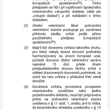
2a
Evropských společenství
). Tímto
předpisem se řídí i při vyplňování Společného
veterinárního vstupního dokladu (dále jen
„vstupní doklad“) a při nakládání s tímto
dokladem.
(2)
Úřední veterinární lékař pohraniční
veterinární stanice postupuje po oznámení
příchodu zásilky zvířat podle přímo
použitelného předpisu Evropských
2a
společenství
).
(3)
Mají-li být dovezena zvířata takového druhu,
pro který nebyly dosud dovozní podmínky
harmonizovány na úrovni Evropské unie,
požádá dovozce Státní veterinární správu
nejméně 15 dnů přede dnem
předpokládaného dovozu těchto zvířat o
sdělení stanovených dovozních podmínek, za
nichž lze tato zvířata z příslušné třetí země
dovážet.
(4)
Dovážená zvířata, provázená prvopisem
veterinárního osvědčení nebo jiného
požadovaného dokladu, musí být přepravena
přímo na pohraniční veterinární stanici
uvedenou v § 11 odst. 1, anebo, je-li to třeba,
do karanténního střediska uvedeného v § 15