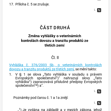
17.
Příloha č. 5 se zrušuje.
ČÁST DRUHÁ
Změna vyhlášky o veterinárních
kontrolách dovozu a tranzitu produktů ze
třetích zemí
Čl. II
Vyhláška č. 376/2003 Sb., o veterinárních kontrolách
dovozu a tranzitu produktů ze třetích zemí
, se mění takto:
1.
V § 1 se slova „Tato vyhláška v souladu s právem
1
Evropských společenství
)“ nahrazují slovy „Tato
1
vyhláška
) zapracovává příslušné předpisy Evropských
1a
společenství
) a“.
Poznámky pod čarou č. 1 a 1a znějí:
1
„
)
Je vydána na základě a v mezích zákona, jehož