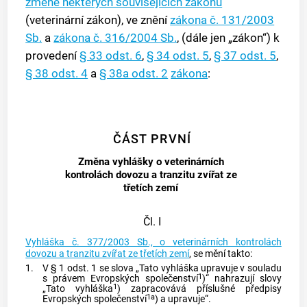
změně některých souvisejících zákonů
(veterinární zákon), ve znění
zákona č. 131/2003
Sb.
a
zákona č. 316/2004 Sb.
, (dále jen „zákon“) k
provedení
§ 33 odst. 6
,
§ 34 odst. 5
,
§ 37 odst. 5
,
§ 38 odst. 4
a
§ 38a odst. 2
zákona
:
ČÁST PRVNÍ
Změna vyhlášky o veterinárních
kontrolách dovozu a tranzitu zvířat ze
třetích zemí
Čl. I
Vyhláška č. 377/2003 Sb., o veterinárních kontrolách
dovozu a tranzitu zvířat ze třetích zemí
, se mění takto:
1.
V § 1 odst. 1 se slova „Tato vyhláška upravuje v souladu
1
s právem Evropských společenství
)“ nahrazují slovy
1
„Tato vyhláška
) zapracovává příslušné předpisy
1a
Evropských společenství
) a upravuje“.