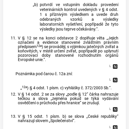
„b)
potvrdí ve vstupním dokladu provedení
veterinárních kontrol uvedených v § 4 odst.
1 s příznivým výsledkem a uvede druh
odebraných vzorků a výsledky
laboratorních vyšetření, popřípadě že tyto
výsledky jsou teprve očekávány.“.
11.
V § 12 se na konci odstavce 2 doplňuje věta „Jejich
označení a evidence stanovené zvláštním právním
12a
předpisem
) se provádějí, s výjimkou jatečných zvířat a
koňovitých, v místě určení zvířat, popřípadě po uplynutí
pozorovací doby stanovené rozhodnutím orgánů
Evropské unie.“.
Poznámka pod čarou č. 12a zní:
12a
„
)
§ 4 odst. 1 písm. c) vyhlášky č. 372/2003 Sb.“.
12.
V § 14 odst. 2 se za slovy „podle § 12“ čárka nahrazuje
tečkou a slova „zejména pokud se týká vydávání
osvědčení o průchodu přes hranice“ se zrušují.
13.
V § 15 odst. 1 písm. b) se slova „České republiky“
nahrazují slovem „Společenství“.