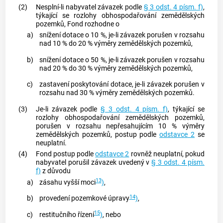
(2)
Nesplní-li nabyvatel závazek podle
§ 3 odst. 4 písm. f)
,
týkající se rozlohy obhospodařování zemědělských
pozemků, Fond rozhodne o
a)
snížení dotace o 10 %, je-li závazek porušen v rozsahu
nad 10 % do 20 % výměry zemědělských pozemků,
b)
snížení dotace o 50 %, je-li závazek porušen v rozsahu
nad 20 % do 30 % výměry zemědělských pozemků,
c)
zastavení poskytování dotace, je-li závazek porušen v
rozsahu nad 30 % výměry zemědělských pozemků.
(3)
Je-li závazek podle
§ 3 odst. 4 písm. f)
, týkající se
rozlohy obhospodařování zemědělských pozemků,
porušen v rozsahu nepřesahujícím 10 % výměry
zemědělských pozemků, postup podle
odstavce 2
se
neuplatní.
(4)
Fond postup podle
odstavce 2
rovněž neuplatní, pokud
nabyvatel porušil závazek uvedený v
§ 3 odst. 4 písm.
f)
z důvodu
13
a)
zásahu vyšší moci
)
,
14
b)
provedení pozemkové úpravy
)
,
15
c)
restitučního řízení
)
, nebo