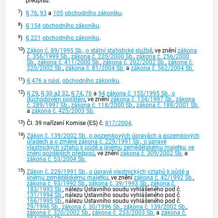
předpisů.
7
)
§ 76
,
93
a
105
obchodního zákoníku
.
8
)
§ 154
obchodního zákoníku
.
9
)
§ 221
obchodního zákoníku
.
10
)
Zákon č. 89/1995 Sb., o státní statistické službě
, ve znění
zákona
č. 356/1999 Sb.
,
zákona č. 220/2000 Sb.
,
zákona č. 256/2000
Sb.
,
zákona č. 411/2000 Sb.
,
zákona č. 202/2002 Sb.
,
zákona č.
320/2002 Sb.
,
zákona č. 81/2004 Sb.
a
zákona č. 562/2004 Sb.
11
)
§ 476 a násl.
obchodního zákoníku
.
12
)
§ 29
,
§ 30 až 32
,
§ 74
,
76
a
94
zákona č. 155/1995 Sb., o
důchodovém pojištění
, ve znění
zákona č. 134/1997 Sb.
,
zákona
č. 289/1997 Sb.
,
zákona č. 118/2000 Sb.
,
zákona č. 188/2001 Sb.
a
zákona č. 425/2003 Sb.
13
)
Čl. 39 nařízení Komise (ES) č.
817/2004
.
14
)
Zákon č. 139/2002 Sb., o pozemkových úpravách a pozemkových
úřadech a o změně zákona č. 229/1991 Sb., o úpravě
vlastnických vztahů k půdě a jinému zemědělskému majetku, ve
znění pozdějších předpisů
, ve znění
zákona č. 309/2002 Sb.
a
zákona č. 53/2004 Sb.
15
)
Zákon č. 229/1991 Sb., o úpravě vlastnických vztahů k půdě a
jinému zemědělskému majetku
, ve znění
zákona č. 42/1992 Sb.
,
zákona č. 93/1992 Sb.
,
zákona č. 39/1993 Sb.
,
zákona č.
183/1993 Sb.
, nálezu
Ústavního soudu
vyhlášeného pod č.
131/1994 Sb.
, nálezu Ústavního soudu vyhlášeného pod č.
166/1995 Sb.
, nálezu Ústavního soudu vyhlášeného pod č.
29/1996 Sb.
,
zákona č. 30/1996 Sb.
,
zákona č. 139/2002 Sb.
,
zákona č. 320/2002 Sb.
,
zákona č. 253/2003 Sb.
a
zákona č.