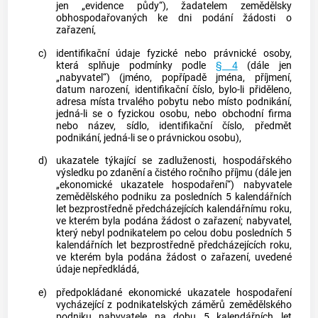
jen „evidence půdy“), žadatelem zemědělsky
obhospodařovaných ke dni podání žádosti o
zařazení,
c)
identifikační údaje fyzické nebo právnické osoby,
která splňuje podmínky podle
§ 4
(dále jen
„nabyvatel“) (jméno, popřípadě jména, příjmení,
datum narození, identifikační číslo, bylo-li přiděleno,
adresa místa trvalého pobytu nebo
místo podnikání
,
jedná-li se o fyzickou osobu, nebo obchodní firma
nebo název, sídlo, identifikační číslo, předmět
podnikání, jedná-li se o právnickou osobu),
d)
ukazatele týkající se zadluženosti, hospodářského
výsledku po zdanění a čistého ročního příjmu (dále jen
„ekonomické ukazatele hospodaření“) nabyvatele
zemědělského podniku
za posledních 5 kalendářních
let bezprostředně předcházejících kalendářnímu roku,
ve kterém byla podána žádost o zařazení; nabyvatel,
který nebyl podnikatelem po celou dobu posledních 5
kalendářních let bezprostředně předcházejících roku,
ve kterém byla podána žádost o zařazení, uvedené
údaje nepředkládá,
e)
předpokládané ekonomické ukazatele hospodaření
vycházející z podnikatelských záměrů
zemědělského
podniku
nabyvatele na dobu 5 kalendářních let