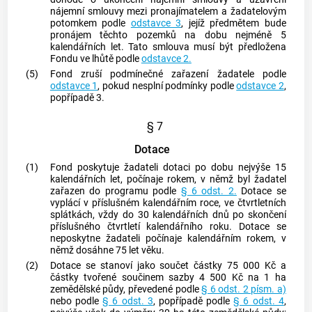
nájemní smlouvy mezi pronajímatelem a žadatelovým
potomkem podle
odstavce 3
, jejíž předmětem bude
pronájem těchto pozemků na dobu nejméně 5
kalendářních let. Tato smlouva musí být předložena
Fondu ve lhůtě podle
odstavce 2.
(5)
Fond zruší podmínečné zařazení žadatele podle
odstavce 1
, pokud nesplní podmínky podle
odstavce 2
,
popřípadě 3.
§ 7
Dotace
(1)
Fond poskytuje žadateli dotaci po dobu nejvýše 15
kalendářních let, počínaje rokem, v němž byl žadatel
zařazen do programu podle
§ 6 odst. 2.
Dotace se
vyplácí v příslušném kalendářním roce, ve čtvrtletních
splátkách, vždy do 30 kalendářních dnů po skončení
příslušného čtvrtletí kalendářního roku. Dotace se
neposkytne žadateli počínaje kalendářním rokem, v
němž dosáhne 75 let věku.
(2)
Dotace se stanoví jako součet částky 75 000 Kč a
částky tvořené součinem sazby 4 500 Kč na 1 ha
zemědělské půdy, převedené podle
§ 6 odst. 2 písm. a)
nebo podle
§ 6 odst. 3
, popřípadě podle
§ 6 odst. 4
,