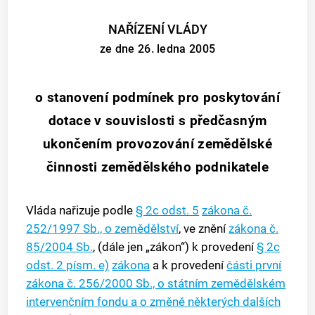
NAŘÍZENÍ VLÁDY
ze dne 26. ledna 2005
o stanovení podmínek pro poskytování
dotace v souvislosti s předčasným
ukončením provozování zemědělské
činnosti zemědělského podnikatele
Vláda nařizuje podle
§ 2c odst. 5
zákona č.
252/1997 Sb., o zemědělství
, ve znění
zákona č.
85/2004 Sb.
, (dále jen „zákon“) k provedení
§ 2c
odst. 2 písm. e)
zákona
a k provedení
části první
zákona č. 256/2000 Sb., o státním zemědělském
intervenčním fondu a o změně některých dalších