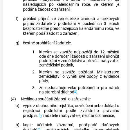
následujících po kalendářním roce, ve kterém je
podána žádost o zařazení,
f)
přehled příjmů ze zemědělské činnosti a celkových
příjmů žadatele z podnikání v posledních 3 letech
bezprostředně předcházejících kalendářnímu roku, ve
kterém podá žádost o zařazení,
g)
čestné prohlášení žadatele,
1.
kterým se zaváže nejpozději do 12 měsíců
ode dne doručení žádosti o zařazení ukončit
podnikání v zemědělství a převést nabyvateli
zemědělský podnik
,
2.
kterým se zaváže požádat Ministerstvo
zemědělství o vynětí své osoby z evidence
půdy,
3.
že nedosahuje věku potřebného pro nárok
5
na starobní důchod
)
.
(4)
Nedílnou součástí žádosti o zařazení je
a)
výpis z obchodního rejstříku, osvědčení nebo doklad o
registraci podnikání podle zvláštního právního
4
předpisu
)
žadatele i nabyvatele, ne starší 3 měsíce,
b)
kopie účetních záznamů, popřípadě daňových
6
dokladů
)
, prokazujících výsledky ekonomických