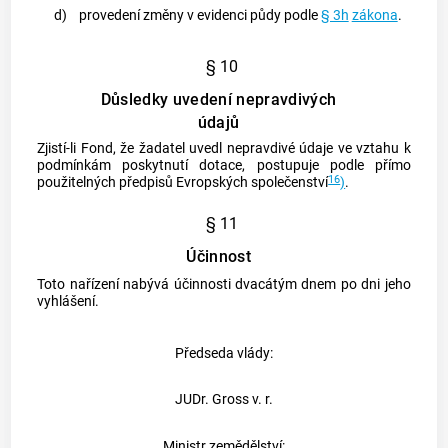
d)
provedení změny v evidenci půdy podle
§ 3h
zákona
.
§ 10
Důsledky uvedení nepravdivých
údajů
Zjistí-li Fond, že žadatel uvedl nepravdivé údaje ve vztahu k
podmínkám poskytnutí dotace, postupuje podle přímo
16
použitelných předpisů Evropských společenství
)
.
§ 11
Účinnost
Toto nařízení nabývá účinnosti dvacátým dnem po dni jeho
vyhlášení.
Předseda vlády:
JUDr. Gross v. r.
Ministr zemědělství: