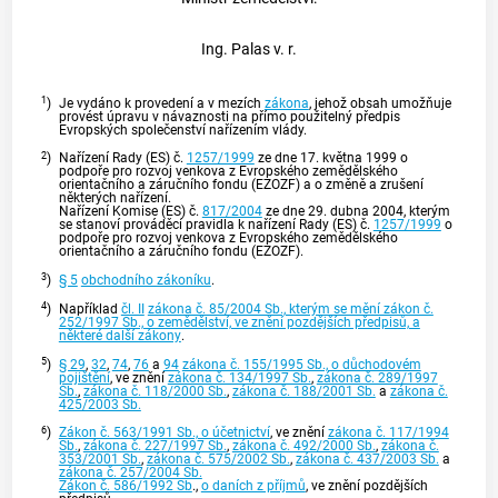
Ing. Palas v. r.
1
)
Je vydáno k provedení a v mezích
zákona
, jehož obsah umožňuje
provést úpravu v návaznosti na přímo použitelný předpis
Evropských společenství nařízením vlády.
2
)
Nařízení Rady (ES) č.
1257/1999
ze dne 17. května 1999 o
podpoře pro rozvoj venkova z Evropského zemědělského
orientačního a záručního fondu (EZOZF) a o změně a zrušení
některých nařízení.
Nařízení Komise (ES) č.
817/2004
ze dne 29. dubna 2004, kterým
se stanoví prováděcí pravidla k nařízení Rady (ES) č.
1257/1999
o
podpoře pro rozvoj venkova z Evropského zemědělského
orientačního a záručního fondu (EZOZF).
3
)
§ 5
obchodního zákoníku
.
4
)
Například
čl. II
zákona č. 85/2004 Sb., kterým se mění zákon č.
252/1997 Sb., o zemědělství, ve znění pozdějších předpisů, a
některé další zákony
.
5
)
§ 29
,
32
,
74
,
76
a
94
zákona č. 155/1995 Sb., o důchodovém
pojištění
, ve znění
zákona č. 134/1997 Sb.
,
zákona č. 289/1997
Sb.
,
zákona č. 118/2000 Sb.
,
zákona č. 188/2001 Sb.
a
zákona č.
425/2003 Sb.
6
)
Zákon č. 563/1991 Sb., o účetnictví
, ve znění
zákona č. 117/1994
Sb.
,
zákona č. 227/1997 Sb.
,
zákona č. 492/2000 Sb.
,
zákona č.
353/2001 Sb.
,
zákona č. 575/2002 Sb.
,
zákona č. 437/2003 Sb.
a
zákona č. 257/2004 Sb.
Zákon č. 586/1992 Sb
.,
o daních z příjmů
, ve znění pozdějších