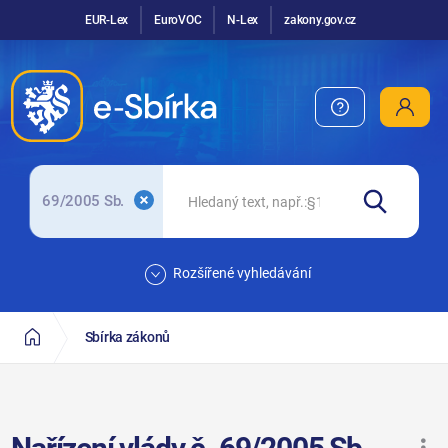
EUR-Lex
EuroVOC
N-Lex
zakony.gov.cz
69/2005 Sb.
Rozšířené vyhledávání
Sbírka zákonů