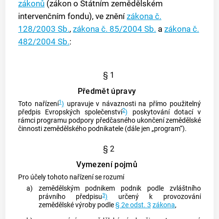
zákonů
(zákon o Státním zemědělském
intervenčním fondu), ve znění
zákona č.
128/2003 Sb.
,
zákona č. 85/2004 Sb.
a
zákona č.
482/2004 Sb.
:
§ 1
Předmět úpravy
1
Toto nařízení
)
upravuje v návaznosti na přímo použitelný
2
předpis Evropských společenství
)
poskytování dotací v
rámci programu podpory předčasného ukončení zemědělské
činnosti zemědělského podnikatele (dále jen „program“).
§ 2
Vymezení pojmů
Pro účely tohoto nařízení se rozumí
a)
zemědělským podnikem
podnik podle zvláštního
3
právního předpisu
)
určený k
provozování
zemědělské výroby
podle
§ 2e odst. 3
zákona
,