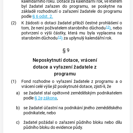
kalendářního roku. Dotace za kalendářní rok, ve kterém
byl žadatel zařazen do programu, se poskytne na
základě rozhodnutí o zařazení žadatele do programu
podle
§ 6 odst. 2.
(2)
K žádosti o dotaci žadatel přiloží čestné prohlášení o
12
tom, že není poživatelem starobního důchodu
)
, nebo
potvrzení o výši částky, která mu byla vyplacena na
12
starobním důchodu
)
za uplynulý kalendářní rok.
§ 9
Neposkytnutí dotace, vrácení
dotace a vyřazení žadatele z
programu
(1)
Fond rozhodne o vyřazení žadatele z programu a o
vrácení celé výše již poskytnuté dotace, zjistí-li, že
a)
se žadatel stal opětovně zemědělským podnikatelem
podle
§ 2e
zákona
,
b)
se žadatel účastní na podnikání jiného zemědělského
podnikatele, nebo
c)
žadatel požádal o zařazení půdního bloku nebo dílu
půdního bloku do evidence půdy.