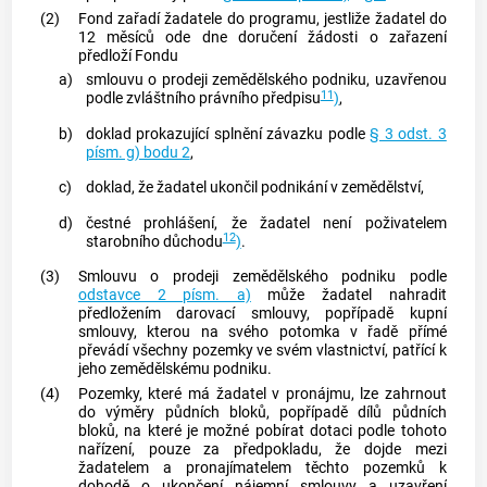
(2)
Fond zařadí žadatele do programu, jestliže žadatel do
12 měsíců ode dne doručení žádosti o zařazení
předloží Fondu
a)
smlouvu o prodeji
zemědělského podniku
, uzavřenou
11
podle zvláštního právního předpisu
)
,
b)
doklad prokazující splnění závazku podle
§ 3 odst. 3
písm. g) bodu 2
,
c)
doklad, že žadatel ukončil podnikání v zemědělství,
d)
čestné prohlášení, že žadatel není poživatelem
12
starobního důchodu
)
.
(3)
Smlouvu o prodeji
zemědělského podniku
podle
odstavce 2 písm. a)
může žadatel nahradit
předložením darovací smlouvy, popřípadě kupní
smlouvy, kterou na svého potomka v řadě přímé
převádí všechny pozemky ve svém vlastnictví, patřící k
jeho
zemědělskému podniku
.
(4)
Pozemky, které má žadatel v pronájmu, lze zahrnout
do výměry půdních bloků, popřípadě dílů půdních
bloků, na které je možné pobírat dotaci podle tohoto
nařízení, pouze za předpokladu, že dojde mezi
žadatelem a pronajímatelem těchto pozemků k
dohodě o ukončení nájemní smlouvy a uzavření