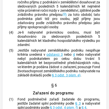
ročního příjmu z podnikání v zemědělství dosahovat za
sledovaných posledních 5 kalendářních let nejméně
výše průměrné roční mzdy v zemědělství, zjištěné podle
10
zvláštního právního předpisu
)
za toto období; tato
podmínka platí též pro osobu, jejíž příjmy jsou
zdaňovány podle zvláštního právního předpisu jako
příjmy spolupracující osoby.
(4)
Je-li nabyvatel právnickou osobou, musí být
dosahováno za sledovaných posledních 5
kalendářních let kladného hospodářského výsledku po
zdanění.
(5)
Jestliže nabyvatel
zemědělského podniku
nesplňuje
kritéria uvedená v
odstavci 3
nebo
4
nebo nabyvatel
nebyl podnikatelem po celou dobu trvání 5
kalendářních let bezprostředně předcházejících roku,
ve kterém je podána žádost o zařazení, posuzuje Fond
životaschopnost
zemědělského podniku
nabyvatele na
základě dokladů podle
§ 3 odst. 3 písm. e)
.
§ 6
Zařazení do programu
(1)
Fond podmínečně zařadí žadatele do programu,
jestliže žadatel splní podmínky podle
§ 3
a nabyvatel
splní podmínky podle
§ 3 odst. 4 písm. f)
a
§ 4
.