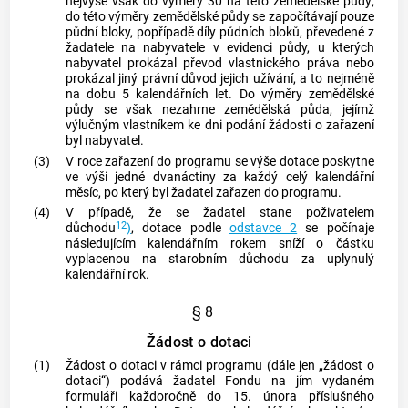
nejvýše však do výměry 30 ha této zemědělské půdy;
do této výměry zemědělské půdy se započítávají pouze
půdní bloky, popřípadě díly půdních bloků, převedené z
žadatele na nabyvatele v evidenci půdy, u kterých
nabyvatel prokázal převod vlastnického práva nebo
prokázal jiný právní důvod jejich užívání, a to nejméně
na dobu 5 kalendářních let. Do výměry zemědělské
půdy se však nezahrne zemědělská půda, jejímž
výlučným vlastníkem ke dni podání žádosti o zařazení
byl nabyvatel.
(3)
V roce zařazení do programu se výše dotace poskytne
ve výši jedné dvanáctiny za každý celý kalendářní
měsíc, po který byl žadatel zařazen do programu.
(4)
V případě, že se žadatel stane poživatelem
12
důchodu
)
, dotace podle
odstavce 2
se počínaje
následujícím kalendářním rokem sníží o částku
vyplacenou na starobním důchodu za uplynulý
kalendářní rok.
§ 8
Žádost o dotaci
(1)
Žádost o dotaci v rámci programu (dále jen „žádost o
dotaci“) podává žadatel Fondu na jím vydaném
formuláři každoročně do 15. února příslušného