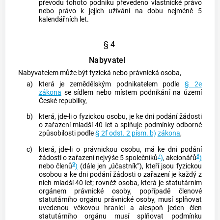
převodu tohoto podniku převedeno vlastnické právo
nebo právo k jejich užívání na dobu nejméně 5
kalendářních let.
§ 4
Nabyvatel
Nabyvatelem může být fyzická nebo právnická osoba,
a)
která je zemědělským podnikatelem podle
§ 2e
zákona
se sídlem nebo místem podnikání na území
České republiky,
b)
která, jde-li o fyzickou osobu, je ke dni podání žádosti
o zařazení mladší 40 let a splňuje podmínky odborné
způsobilosti podle
§ 2f odst. 2 písm. b)
zákona
,
c)
která, jde-li o právnickou osobu, má ke dni podání
7
8
žádosti o zařazení nejvýše 5 společníků
)
, akcionářů
)
9
nebo členů
)
(dále jen „účastník“), kteří jsou fyzickou
osobou a ke dni podání žádosti o zařazení je každý z
nich mladší 40 let; rovněž osoba, která je statutárním
orgánem právnické osoby, popřípadě členové
statutárního orgánu právnické osoby, musí splňovat
uvedenou věkovou hranici a alespoň jeden člen
statutárního orgánu musí splňovat podmínku