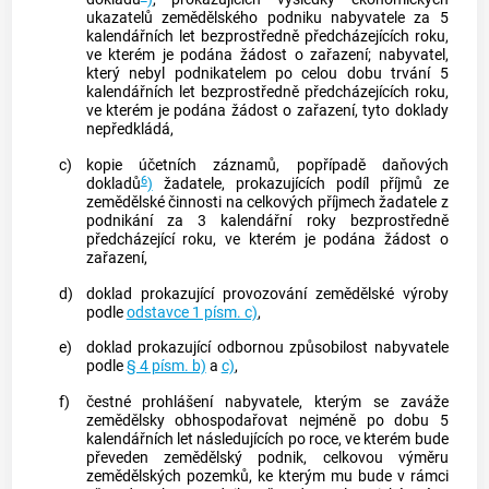
ukazatelů
zemědělského podniku
nabyvatele za 5
kalendářních let bezprostředně předcházejících roku,
ve kterém je podána žádost o zařazení; nabyvatel,
který nebyl podnikatelem po celou dobu trvání 5
kalendářních let bezprostředně předcházejících roku,
ve kterém je podána žádost o zařazení, tyto doklady
nepředkládá,
c)
kopie účetních záznamů, popřípadě daňových
6
dokladů
)
žadatele, prokazujících podíl příjmů ze
zemědělské činnosti na celkových příjmech žadatele z
podnikání za 3 kalendářní roky bezprostředně
předcházející roku, ve kterém je podána žádost o
zařazení,
d)
doklad prokazující
provozování zemědělské výroby
podle
odstavce 1 písm. c)
,
e)
doklad prokazující odbornou způsobilost nabyvatele
podle
§ 4 písm. b)
a
c)
,
f)
čestné prohlášení nabyvatele, kterým se zaváže
zemědělsky obhospodařovat nejméně po dobu 5
kalendářních let následujících po roce, ve kterém bude
převeden
zemědělský podnik
, celkovou výměru
zemědělských pozemků, ke kterým mu bude v rámci