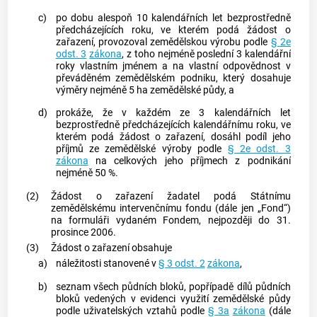
c)
po dobu alespoň 10 kalendářních let bezprostředně
předcházejících roku, ve kterém podá žádost o
zařazení, provozoval zemědělskou výrobu podle
§ 2e
odst. 3
zákona
, z toho nejméně poslední 3 kalendářní
roky vlastním jménem a na vlastní odpovědnost v
převáděném
zemědělském podniku
, který dosahuje
výměry nejméně 5 ha zemědělské půdy, a
d)
prokáže, že v každém ze 3 kalendářních let
bezprostředně předcházejících kalendářnímu roku, ve
kterém podá žádost o zařazení, dosáhl podíl jeho
příjmů ze zemědělské výroby podle
§ 2e odst. 3
zákona
na celkových jeho příjmech z podnikání
nejméně 50 %.
(2)
Žádost o zařazení žadatel podá Státnímu
zemědělskému intervenčnímu fondu (dále jen „Fond“)
na formuláři vydaném Fondem, nejpozději do 31.
prosince 2006.
(3)
Žádost o zařazení obsahuje
a)
náležitosti stanovené v
§ 3 odst. 2
zákona
,
b)
seznam všech půdních bloků, popřípadě dílů půdních
bloků vedených v evidenci využití zemědělské půdy
podle uživatelských vztahů podle
§ 3a
zákona
(dále