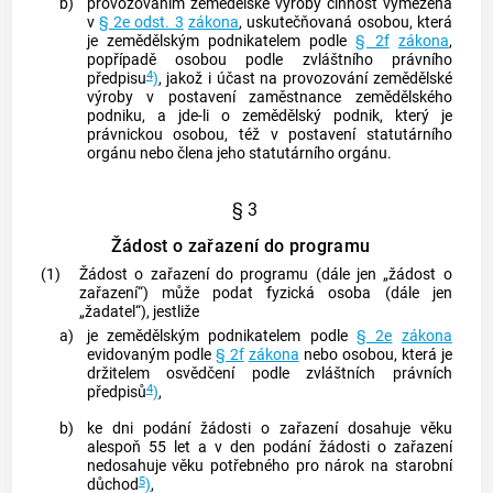
b)
provozováním zemědělské výroby
činnost vymezená
v
§ 2e odst. 3
zákona
, uskutečňovaná osobou, která
je zemědělským podnikatelem podle
§ 2f
zákona
,
popřípadě osobou podle zvláštního právního
4
předpisu
)
, jakož i účast na
provozování zemědělské
výroby
v postavení zaměstnance
zemědělského
podniku
, a jde-li o
zemědělský podnik
, který je
právnickou osobou, též v postavení statutárního
orgánu nebo člena jeho statutárního orgánu.
§ 3
Žádost o zařazení do programu
(1)
Žádost o zařazení do programu (dále jen „žádost o
zařazení“) může podat fyzická osoba (dále jen
„žadatel“), jestliže
a)
je zemědělským podnikatelem podle
§ 2e
zákona
evidovaným podle
§ 2f
zákona
nebo osobou, která je
držitelem osvědčení podle zvláštních právních
4
předpisů
)
,
b)
ke dni podání žádosti o zařazení dosahuje věku
alespoň 55 let a v den podání žádosti o zařazení
nedosahuje věku potřebného pro nárok na starobní
5
důchod
)
,