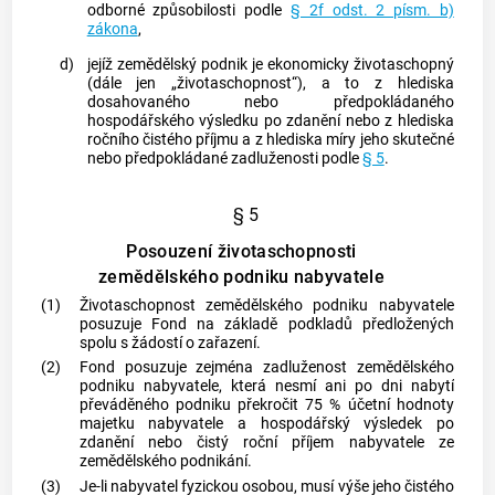
odborné způsobilosti podle
§ 2f odst. 2 písm. b)
zákona
,
d)
jejíž
zemědělský podnik
je ekonomicky životaschopný
(dále jen „životaschopnost“), a to z hlediska
dosahovaného nebo předpokládaného
hospodářského výsledku po zdanění nebo z hlediska
ročního čistého příjmu a z hlediska míry jeho skutečné
nebo předpokládané zadluženosti podle
§ 5
.
§ 5
Posouzení životaschopnosti
zemědělského podniku nabyvatele
(1)
Životaschopnost
zemědělského podniku
nabyvatele
posuzuje Fond na základě podkladů předložených
spolu s žádostí o zařazení.
(2)
Fond posuzuje zejména zadluženost
zemědělského
podniku
nabyvatele, která nesmí ani po dni nabytí
převáděného podniku překročit 75 % účetní hodnoty
majetku nabyvatele a hospodářský výsledek po
zdanění nebo čistý roční příjem nabyvatele ze
zemědělského podnikání.
(3)
Je-li nabyvatel fyzickou osobou, musí výše jeho čistého