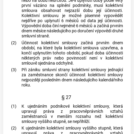
nebo na dobu neurčitou. Je-li uplynutí doby podle věty
první vázáno na splnění podmínky, musí kolektivní
smlouva obsahovat nejzazší dobu její účinnosti.
Kolektivní smlouvu je možné písemně vypovědět
nejdříve po uplynutí 6 měsíců od data její účinnosti.
Výpovědní doba činí nejméně 6 měsíců a začíná prvním
dnem měsíce následujícího po doručení výpovědi druhé
smluvní straně.
(2)
Účinnost kolektivní smlouvy začíná prvním dnem
období, na které byla kolektivní smlouva uzavřena, a
končí uplynutím tohoto období, pokud doba účinnosti
některých práv nebo povinností není v kolektivní
smlouvě sjednána odchylně.
(3)
Při zániku smluvní strany kolektivní smlouvy jednající
za zaměstnance skončí účinnost kolektivní smlouvy
nejpozději posledním dnem následujícího kalendářního
roku.
§ 27
(1)
K ujednáním podnikové kolektivní smlouvy, která
upravují práva z pracovněprávních vztahů
zaměstnanců
v menším rozsahu než kolektivní
smlouvy vyššího stupně, se nepřihlíží.
(2)
K ujednáním kolektivní smlouvy vyššího stupně, která
upravují práva z pracovněprávních vztahů