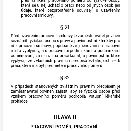
před vznikem pracovního poměru od fyzické osoby,
která se u něj uchází o práci, nebo od jiných osob jen
údaje, které bezprostředně souvisejí s uzavřením
pracovní smlouvy.
§ 31
Před uzavřením pracovní smlouvy je zaměstnavatel povinen
seznámit fyzickou osobu s právy a povinnostmi, které by pro
ni z pracovní smlouvy, popřípadě ze jmenování na pracovní
místo vyplynuly, a s pracovními podmínkami a podmínkami
odměňování, za nichž má práci konat, a povinnostmi, které
vyplývají ze zvláštních právních předpisů vztahujících se k
práci, která má být předmětem pracovního poměru.
§ 32
V případech stanovených zvláštním právním předpisem je
zaměstnavatel
povinen zajistit, aby se fyzická osoba před
vznikem pracovního poměru podrobila vstupní lékařské
prohlídce.
HLAVA II
PRACOVNÍ POMĚR, PRACOVNÍ