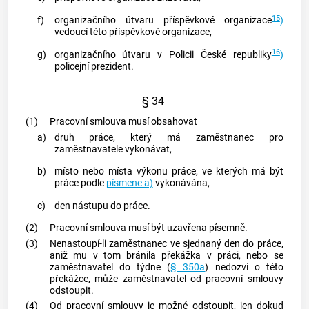
15
f)
organizačního útvaru příspěvkové organizace
)
vedoucí této příspěvkové organizace,
16
g)
organizačního útvaru v
Policii
České republiky
)
policejní prezident.
§ 34
(1)
Pracovní smlouva musí obsahovat
a)
druh práce, který má zaměstnanec pro
zaměstnavatele vykonávat,
b)
místo nebo místa výkonu práce, ve kterých má být
práce podle
písmene a)
vykonávána,
c)
den nástupu do práce.
(2)
Pracovní smlouva musí být uzavřena písemně.
(3)
Nenastoupí-li
zaměstnanec
ve sjednaný den do práce,
aniž mu v tom bránila překážka v práci, nebo se
zaměstnavatel
do
týdne
(
§ 350a
) nedozví o této
překážce, může
zaměstnavatel
od pracovní smlouvy
odstoupit.
(4)
Od pracovní smlouvy je možné odstoupit, jen dokud