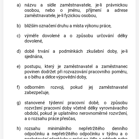
a)
názvu a sídle
zaměstnavatele
, je-li právnickou
osobou, nebo o jménu, příjmení a adrese
zaměstnavatele
, je-li fyzickou osobou,
b)
bližším označení druhu a místa výkonu práce,
c)
výměře dovolené a o způsobu určování délky
dovolené,
d)
době trvání a podmínkách zkušební doby, je-li
sjednána,
e)
postupu, který je
zaměstnavatel
a
zaměstnanec
povinen dodržet při rozvazování pracovního poměru,
a o běhu a délce výpovědní doby,
f)
odborném rozvoji, pokud jej
zaměstnavatel
zabezpečuje,
g)
stanovené týdenní pracovní době, o způsobu
rozvržení pracovní doby včetně délky vyrovnávacího
období, pokud je uplatněno nerovnoměrné rozvržení,
a o rozsahu práce přesčas,
h)
rozsahu minimálního nepřetržitého denního
odpočinku a nepřetržitého odpočinku v
týdnu
a o