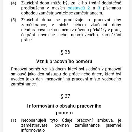
(4)
Zkušební doba může být za jejího trvání dodatečně
prodloužena v mezích
odstavců 2
a
3
písemnou
dohodou
zaměstnavatele
se
zaměstnancem
.
(5)
Zkušební doba se prodlužuje o pracovní dny
zaměstnance
, v nichž během zkušební doby
neodpracoval celou směnu z důvodu překážky v práci,
čerpání dovolené nebo neomluveného zameškání
práce.
§ 36
Vznik pracovního poměru
Pracovní poměr vzniká dnem, který byl sjednán v pracovní
smlouvě jako den nástupu do práce nebo dnem, který byl
uveden jako den jmenování na pracovní místo vedoucího
zaměstnance.
§ 37
Informování o obsahu pracovního
poměru
(1)
Neobsahuje-li tyto údaje pracovní smlouva, je
zaměstnavatel
povinen
zaměstnance
písemně
informovat o