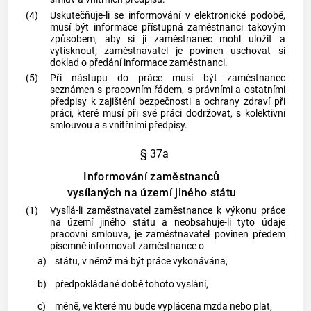
(4)
Uskutečňuje-li se
informování
v elektronické podobě,
musí být informace přístupná
zaměstnanci
takovým
způsobem, aby si ji
zaměstnanec
mohl uložit a
vytisknout;
zaměstnavatel
je povinen uschovat si
doklad o předání informace
zaměstnanci
.
(5)
Při nástupu do práce musí být
zaměstnanec
seznámen s
pracovním řádem
, s právními a ostatními
předpisy k zajištění bezpečnosti a ochrany zdraví při
práci, které musí při své práci dodržovat, s kolektivní
smlouvou a s vnitřními předpisy.
§ 37a
Informování zaměstnanců
vysílaných na území jiného státu
(1)
Vysílá-li
zaměstnavatel
zaměstnance
k výkonu práce
na území jiného státu a neobsahuje-li tyto údaje
pracovní smlouva, je
zaměstnavatel
povinen předem
písemně informovat
zaměstnance
o
a)
státu, v němž má být práce vykonávána,
b)
předpokládané době tohoto vyslání,
c)
měně, ve které mu bude vyplácena mzda nebo plat,