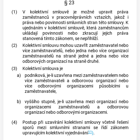
§ 23
(1)
V kolektivní smlouvě je možné upravit práva
zaměstnanců
v pracovněprávních vztazích, jakož i
práva nebo povinnosti smluvních stran této smlouvy. K
ujednáním v kolektivní smlouvě, která
zaměstnancům
ukládají povinnosti nebo zkracují jejich práva
stanovená tímto zákonem, se nepřihlíží.
(2)
Kolektivní smlouvu mohou uzavřít
zaměstnavatel
nebo
více
zaměstnavatelů
, nebo jedna nebo více organizací
zaměstnavatelů
na straně jedné a jedna nebo více
odborových organizací na straně druhé.
(3)
Kolektivní smlouva je
a)
podniková, je-li uzavřena mezi
zaměstnavatelem
nebo
více
zaměstnavateli
a odborovou organizací nebo
více odborovými organizacemi působícími u
zaměstnavatele
,
b)
vyššího stupně, je-li uzavřena mezi organizací nebo
organizacemi
zaměstnavatelů
a odborovou
organizací nebo odborovými organizacemi.
(4)
Postup při uzavírání kolektivní smlouvy včetně řešení
sporů mezi smluvními stranami se řídí zákonem
11
upravujícím kolektivní vyjednávání
)
.