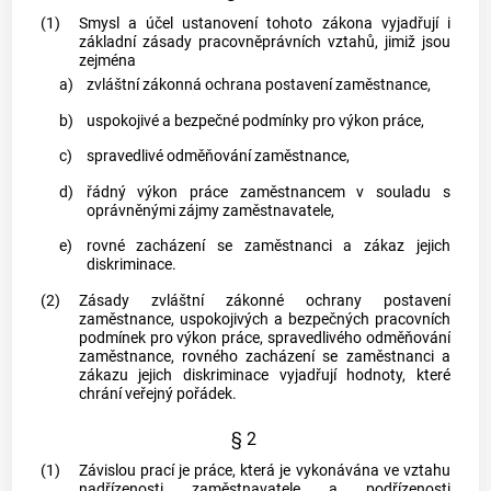
(1)
Smysl a účel ustanovení tohoto zákona vyjadřují i
základní zásady pracovněprávních vztahů, jimiž jsou
zejména
a)
zvláštní zákonná ochrana postavení
zaměstnance
,
b)
uspokojivé a bezpečné podmínky pro výkon práce,
c)
spravedlivé odměňování
zaměstnance
,
d)
řádný výkon práce
zaměstnancem
v souladu s
oprávněnými zájmy
zaměstnavatele
,
e)
rovné zacházení se
zaměstnanci
a zákaz jejich
diskriminace.
(2)
Zásady zvláštní zákonné ochrany postavení
zaměstnance
, uspokojivých a bezpečných pracovních
podmínek pro výkon práce, spravedlivého odměňování
zaměstnance
, rovného zacházení se
zaměstnanci
a
zákazu jejich diskriminace vyjadřují hodnoty, které
chrání veřejný pořádek.
§ 2
(1)
Závislou prací
je práce, která je vykonávána ve vztahu
nadřízenosti
zaměstnavatele
a podřízenosti