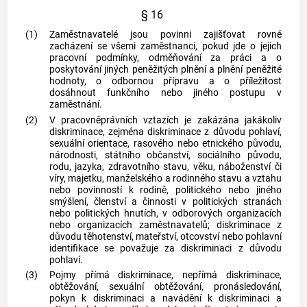
§ 16
(1)
Zaměstnavatelé jsou povinni zajišťovat rovné
zacházení se všemi zaměstnanci, pokud jde o jejich
pracovní podmínky, odměňování za práci a o
poskytování jiných peněžitých plnění a plnění peněžité
hodnoty, o odbornou přípravu a o příležitost
dosáhnout funkčního nebo jiného postupu v
zaměstnání.
(2)
V pracovněprávních vztazích je zakázána jakákoliv
diskriminace, zejména diskriminace z důvodu pohlaví,
sexuální orientace, rasového nebo etnického původu,
národnosti, státního občanství, sociálního původu,
rodu, jazyka, zdravotního stavu, věku, náboženství či
víry, majetku, manželského a rodinného stavu a vztahu
nebo povinností k rodině, politického nebo jiného
smýšlení, členství a činnosti v politických stranách
nebo politických hnutích, v odborových organizacích
nebo organizacích
zaměstnavatelů
; diskriminace z
důvodu těhotenství, mateřství, otcovství nebo pohlavní
identifikace se považuje za diskriminaci z důvodu
pohlaví.
(3)
Pojmy
přímá diskriminace
, nepřímá diskriminace,
obtěžování, sexuální obtěžování, pronásledování,
pokyn k diskriminaci a navádění k diskriminaci a