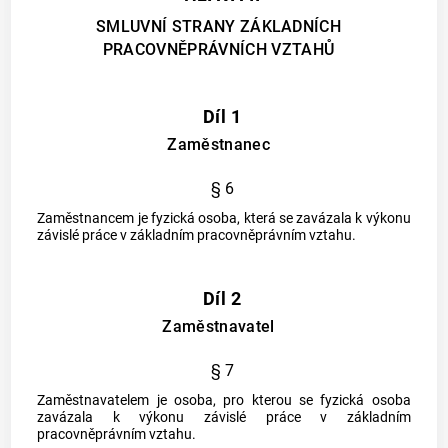
SMLUVNÍ STRANY ZÁKLADNÍCH
PRACOVNĚPRÁVNÍCH VZTAHŮ
Díl 1
Zaměstnanec
§ 6
Zaměstnancem
je fyzická osoba, která se zavázala k výkonu
závislé práce
v
základním pracovněprávním vztahu
.
Díl 2
Zaměstnavatel
§ 7
Zaměstnavatelem
je osoba, pro kterou se fyzická osoba
zavázala k výkonu
závislé práce
v
základním
pracovněprávním vztahu
.