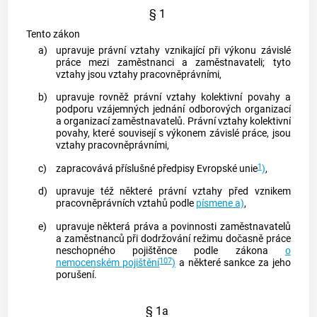
§ 1
Tento zákon
a)
upravuje právní vztahy vznikající při výkonu závislé
práce mezi zaměstnanci a zaměstnavateli; tyto
vztahy jsou vztahy pracovněprávními,
b)
upravuje rovněž právní vztahy kolektivní povahy a
podporu vzájemných jednání odborových organizací
a organizací
zaměstnavatelů
. Právní vztahy kolektivní
povahy, které souvisejí s výkonem
závislé práce
, jsou
vztahy pracovněprávními,
1
c)
zapracovává příslušné předpisy Evropské unie
)
,
d)
upravuje též některé právní vztahy před vznikem
pracovněprávních vztahů podle
písmene a)
,
e)
upravuje některá práva a povinnosti
zaměstnavatelů
a zaměstnanců při dodržování režimu dočasně práce
neschopného pojištěnce podle zákona
o
107
nemocenském pojištění
)
a některé sankce za jeho
porušení.
§ 1a