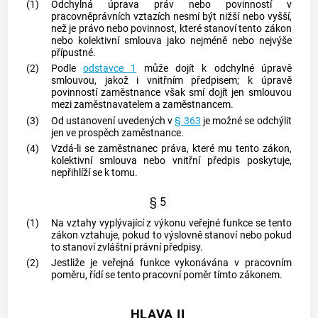
(1)
Odchylná úprava práv nebo povinností v
pracovněprávních vztazích nesmí být nižší nebo vyšší,
než je právo nebo povinnost, které stanoví tento zákon
nebo kolektivní smlouva jako nejméně nebo nejvýše
přípustné.
(2)
Podle
odstavce 1
může dojít k odchylné úpravě
smlouvou, jakož i vnitřním předpisem; k úpravě
povinností
zaměstnance
však smí dojít jen smlouvou
mezi
zaměstnavatelem
a
zaměstnancem
.
(3)
Od ustanovení uvedených v
§ 363
je možné se odchýlit
jen ve prospěch
zaměstnance
.
(4)
Vzdá-li se
zaměstnanec
práva, které mu tento zákon,
kolektivní smlouva nebo vnitřní předpis poskytuje,
nepřihlíží se k tomu.
§ 5
(1)
Na vztahy vyplývající z
výkonu veřejné funkce
se tento
zákon vztahuje, pokud to výslovně stanoví nebo pokud
to stanoví zvláštní právní předpisy.
(2)
Jestliže je veřejná funkce vykonávána v pracovním
poměru, řídí se tento pracovní poměr tímto zákonem.
HLAVA II