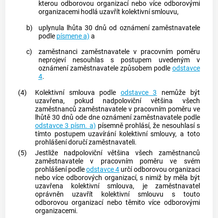
kterou odborovou organizací nebo více odborovými
organizacemi hodlá uzavřít kolektivní smlouvu,
b)
uplynula lhůta 30 dnů od oznámení
zaměstnavatele
podle
písmene a)
a
c)
zaměstnanci
zaměstnavatele
v pracovním poměru
neprojeví nesouhlas s postupem uvedeným v
oznámení
zaměstnavatele
způsobem podle
odstavce
4
.
(4)
Kolektivní smlouva podle
odstavce 3
nemůže být
uzavřena, pokud nadpoloviční většina všech
zaměstnanců
zaměstnavatele
v pracovním poměru ve
lhůtě 30 dnů ode dne oznámení
zaměstnavatele
podle
odstavce 3 písm. a)
písemně prohlásí, že nesouhlasí s
tímto postupem uzavírání kolektivní smlouvy, a toto
prohlášení doručí
zaměstnavateli
.
(5)
Jestliže nadpoloviční většina všech
zaměstnanců
zaměstnavatele
v pracovním poměru ve svém
prohlášení podle
odstavce 4
určí odborovou organizaci
nebo více odborových organizací, s nimiž by měla být
uzavřena kolektivní smlouva, je
zaměstnavatel
oprávněn uzavřít kolektivní smlouvu s touto
odborovou organizací nebo těmito více odborovými
organizacemi.