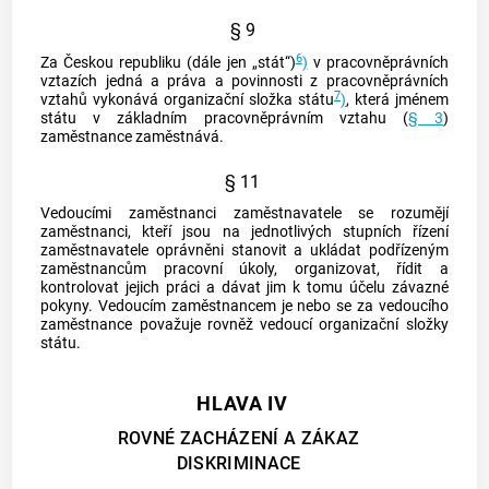
§ 9
6
Za Českou republiku (dále jen „stát“)
)
v pracovněprávních
vztazích jedná a práva a povinnosti z pracovněprávních
7
vztahů vykonává organizační složka státu
)
, která jménem
státu v
základním pracovněprávním vztahu
(
§ 3
)
zaměstnance zaměstnává.
§ 11
Vedoucími zaměstnanci zaměstnavatele
se rozumějí
zaměstnanci, kteří jsou na jednotlivých stupních řízení
zaměstnavatele
oprávněni stanovit a ukládat podřízeným
zaměstnancům pracovní úkoly, organizovat, řídit a
kontrolovat jejich práci a dávat jim k tomu účelu závazné
pokyny. Vedoucím zaměstnancem je nebo se za vedoucího
zaměstnance považuje rovněž vedoucí organizační složky
státu.
HLAVA IV
ROVNÉ ZACHÁZENÍ A ZÁKAZ
DISKRIMINACE