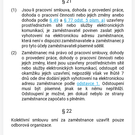
§ 21
(1)
Jsou-li pracovní smlouva, dohoda o provedení práce,
dohoda o pracovní činnosti nebo jejich změny anebo
dohoda podle
§ 49
a
§ 77 odst. 5 písm. a)
uzavřeny
prostřednictvím sítě nebo služby elektronických
komunikací, je
zaměstnavatel
povinen zaslat jejich
vyhotovení na elektronickou adresu
zaměstnance
,
která není v dispozici
zaměstnavatele
a
zaměstnanec
ji
pro tyto účely
zaměstnavateli
písemně sdělil.
(2)
Zaměstnanec
má právo od pracovní smlouvy, dohody
o provedení práce, dohody o pracovní činnosti nebo
jejich změny, které jsou uzavřeny prostřednictvím sítě
nebo služby elektronických komunikací, odstoupit od
okamžiku jejich uzavření, nejpozději však ve lhůtě 7
dnů ode dne dodání jejich vyhotovení na elektronickou
adresu
zaměstnance
podle
odstavce 1.
Odstoupení
musí být písemné, jinak se k němu nepřihlíží.
Odstoupení je možné, jen dokud nebylo ze strany
zaměstnance
započato s plněním.
§ 22
Kolektivní smlouvu smí za zaměstnance uzavřít pouze
odborová organizace.