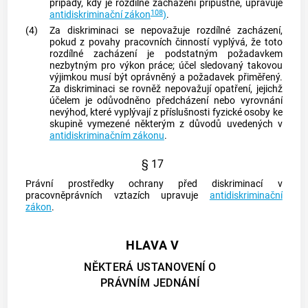
případy, kdy je rozdílné zacházení přípustné, upravuje
108
antidiskriminační zákon
)
.
(4)
Za diskriminaci se nepovažuje rozdílné zacházení,
pokud z povahy pracovních činností vyplývá, že toto
rozdílné zacházení je podstatným požadavkem
nezbytným pro výkon práce; účel sledovaný takovou
výjimkou musí být oprávněný a požadavek přiměřený.
Za diskriminaci se rovněž nepovažují opatření, jejichž
účelem je odůvodněno předcházení nebo vyrovnání
nevýhod, které vyplývají z příslušnosti fyzické osoby ke
skupině vymezené některým z důvodů uvedených v
antidiskriminačním zákonu
.
§ 17
Právní prostředky ochrany před diskriminací v
pracovněprávních vztazích upravuje
antidiskriminační
zákon
.
HLAVA V
NĚKTERÁ USTANOVENÍ O
PRÁVNÍM JEDNÁNÍ