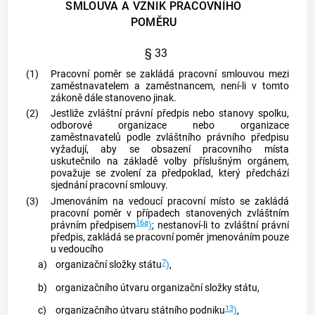
SMLOUVA A VZNIK PRACOVNÍHO
POMĚRU
§ 33
(1)
Pracovní poměr se zakládá pracovní smlouvou mezi
zaměstnavatelem a zaměstnancem, není-li v tomto
zákoně dále stanoveno jinak.
(2)
Jestliže zvláštní právní předpis nebo stanovy spolku,
odborové organizace nebo organizace
zaměstnavatelů
podle zvláštního právního předpisu
vyžadují, aby se obsazení pracovního místa
uskutečnilo na základě volby příslušným orgánem,
považuje se zvolení za předpoklad, který předchází
sjednání pracovní smlouvy.
(3)
Jmenováním na vedoucí pracovní místo se zakládá
pracovní poměr v případech stanovených zvláštním
16a
právním předpisem
)
; nestanoví-li to zvláštní právní
předpis, zakládá se pracovní poměr jmenováním pouze
u vedoucího
7
a)
organizační složky státu
)
,
b)
organizačního útvaru organizační složky státu,
13
c)
organizačního útvaru státního podniku
)
,