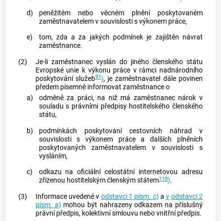
d)
peněžitém nebo věcném plnění poskytovaném
zaměstnavatelem
v souvislosti s výkonem práce,
e)
tom, zda a za jakých podmínek je zajištěn návrat
zaměstnance
.
(2)
Je-li
zaměstnanec
vyslán do jiného členského státu
Evropské unie k výkonu práce v rámci nadnárodního
91
poskytování služeb
)
, je
zaměstnavatel
dále povinen
předem písemně informovat
zaměstnance
o
a)
odměně za práci, na niž má
zaměstnanec
nárok v
souladu s právními předpisy hostitelského členského
státu,
b)
podmínkách poskytování cestovních náhrad v
souvislosti s výkonem práce a dalších plněních
poskytovaných
zaměstnavatelem
v souvislosti s
vysláním,
c)
odkazu na oficiální celostátní internetovou adresu
118
zřízenou hostitelským členským státem
)
.
(3)
Informace uvedené v
odstavci 1 písm. c)
a
v
odstavci 2
písm. a)
mohou být nahrazeny odkazem na příslušný
právní předpis, kolektivní smlouvu nebo vnitřní předpis.