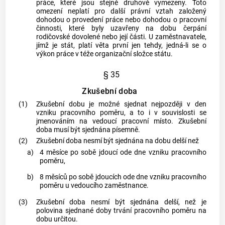
práce, které jsou stejně druhově vymezeny. Toto
omezení neplatí pro další právní vztah založený
dohodou o provedení práce nebo dohodou o pracovní
činnosti, které byly uzavřeny na dobu čerpání
rodičovské dovolené nebo její části. U
zaměstnavatele
,
jímž je stát, platí věta první jen tehdy, jedná-li se o
výkon práce v téže organizační složce státu.
§ 35
Zkušební doba
(1)
Zkušební dobu je možné sjednat nejpozději v den
vzniku pracovního poměru, a to i v souvislosti se
jmenováním na vedoucí pracovní místo. Zkušební
doba musí být sjednána písemně.
(2)
Zkušební doba nesmí být sjednána na dobu delší než
a)
4 měsíce po sobě jdoucí ode dne vzniku pracovního
poměru,
b)
8 měsíců po sobě jdoucích ode dne vzniku pracovního
poměru u vedoucího
zaměstnance
.
(3)
Zkušební doba nesmí být sjednána delší, než je
polovina sjednané doby trvání pracovního poměru na
dobu určitou.