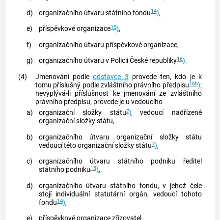
14
d)
organizačního útvaru státního fondu
)
,
15
e)
příspěvkové organizace
)
,
f)
organizačního útvaru příspěvkové organizace,
16
g)
organizačního útvaru v
Policii
České republiky
)
.
(4)
Jmenování podle
odstavce 3
provede ten, kdo je k
16b
tomu příslušný podle zvláštního právního předpisu
)
;
nevyplývá-li příslušnost ke jmenování ze zvláštního
právního předpisu, provede je u vedoucího
7
a)
organizační složky státu
)
vedoucí nadřízené
organizační složky státu,
b)
organizačního útvaru organizační složky státu
7
vedoucí této organizační složky státu
)
,
c)
organizačního útvaru státního podniku ředitel
13
státního podniku
)
,
d)
organizačního útvaru státního fondu, v jehož čele
stojí individuální statutární orgán, vedoucí tohoto
14
fondu
)
,
e)
příspěvkové organizace zřizovatel,