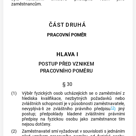
zaměstnancům.
ČÁST DRUHÁ
PRACOVNÍ POMĚR
HLAVA I
POSTUP PŘED VZNIKEM
PRACOVNÍHO POMĚRU
§ 30
(1)
Výběr fyzických osob ucházejících se o zaměstnání z
hlediska kvalifikace, nezbytných požadavků nebo
zvláštních schopností je v působnosti zaměstnavatele,
12
nevyplývá-li ze zvláštního právního předpisu
)
jiný
postup; předpoklady kladené zvláštními právními
předpisy na fyzickou osobu jako zaměstnance tím
nejsou dotčeny.
(2)
Zaměstnavatel smí vyžadovat v souvislosti s jednáním