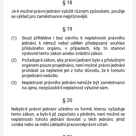
§ 18
Je-li možné právní jednání vyložit různým způsobem, použije
se výklad pro
zaměstnance
nejpříznivější.
§ 19
(1)
Soud přihlédne i bez návrhu k neplatnosti právního
jednání, k němuž nebyl udělen předepsaný souhlas
příslušného orgánu, v případech, kdy to stanoví
výslovně tento zákon anebo zvláštní zákon.
(2)
Požaduje-li zákon, aby právní jednání bylo s příslušným
orgánem pouze projednáno, není možné právní jednání
prohlásit za neplatné jen z toho důvodu, že k tomuto
projednání
nedošlo.
(3)
Neplatnost právního jednání nemůže být
zaměstnanci
na újmu, nezpůsobil-li neplatnost výlučně sám.
§ 20
Nebylo-li právní jednání učiněno ve formě, kterou vyžaduje
tento zákon, a bylo-li již započato s plněním, není možné se
neplatnosti tohoto jednání dovolat u těch jednání, jimiž
vzniká nebo se mění
základní pracovněprávní vztah
.