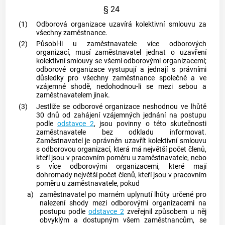
§ 24
(1)
Odborová organizace uzavírá kolektivní smlouvu za
všechny
zaměstnance
.
(2)
Působí-li u
zaměstnavatele
více odborových
organizací, musí
zaměstnavatel
jednat o uzavření
kolektivní smlouvy se všemi odborovými organizacemi;
odborové organizace vystupují a jednají s právními
důsledky pro všechny zaměstnance společně a ve
vzájemné shodě, nedohodnou-li se mezi sebou a
zaměstnavatelem
jinak.
(3)
Jestliže se odborové organizace neshodnou ve lhůtě
30 dnů od zahájení vzájemných jednání na postupu
podle
odstavce 2
, jsou povinny o této skutečnosti
zaměstnavatele
bez odkladu informovat.
Zaměstnavatel
je oprávněn uzavřít kolektivní smlouvu
s odborovou organizací, která má největší počet členů,
kteří jsou v pracovním poměru u
zaměstnavatele
, nebo
s více odborovými organizacemi, které mají
dohromady největší počet členů, kteří jsou v pracovním
poměru u
zaměstnavatele
, pokud
a)
zaměstnavatel
po marném uplynutí lhůty určené pro
nalezení shody mezi odborovými organizacemi na
postupu podle
odstavce 2
zveřejnil způsobem u něj
obvyklým a dostupným všem
zaměstnancům
, se