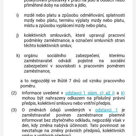
poskytování přestávky v práci na jídlo a oddech nebo
přiměřené doby na oddech a jídlo,
i)
mzdě nebo platu a způsobu odměňování, splatnosti
mzdy nebo platu, termínu výplaty mzdy nebo platu,
místu a způsobu vyplácení mzdy nebo platu,
j)
kolektivních smlouvách, které upravují pracovní
podmínky
zaměstnance
, a označení smluvních stran
těchto kolektivních smluv,
k)
orgánu sociálního zabezpečení, kterému
zaměstnavatel
odvádí pojistné na sociální
zabezpečení v souvislosti s pracovním poměrem
zaměstnance
,
a to nejpozději ve lhůtě 7 dnů od vzniku pracovního
poměru.
(2)
Informace uvedené v
odstavci 1 písm. c) až i)
a
k)
mohou být nahrazeny odkazem na příslušný právní
předpis, kolektivní smlouvu nebo vnitřní předpis.
(3)
O změnách údajů uvedených v
odstavci 1
je
zaměstnavatel
povinen
zaměstnance
písemně
informovat bez zbytečného odkladu, nejpozději však v
den, kdy změna nabývá účinnosti. Tato povinnost se
nevztahuje na změny právních předpisů, kolektivních
smluv a vnitřních předpisů.