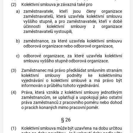
(2)
Kolektivní smlouva je závazná také pro
a)
zaměstnavatele, kteří jsou členy organizace
zaměstnavatelů, která uzavřela kolektivní smlouvu
vyššího stupně, a pro zaměstnavatele, kteří v době
účinnosti kolektivní smlouvy z organizace
zaměstnavatelů vystoupili,
b)
zaměstnance, za které uzavřela kolektivní smlouvu
odborová organizace nebo odborové organizace,
c)
odborové organizace, za které uzavřela kolektivní
smlouvu vyššího stupně odborová organizace.
(3)
Zaměstnanec má právo předkládat smluvním stranám
kolektivní smlouvy podněty ke kolektivnímu
vyjednávání o kolektivní smlouvě a má právo být
informován o průběhu tohoto vyjednávání.
(4)
Práva, která vznikla z kolektivní smlouvy jednotlivým
zaměstnancům, se uplatňují a uspokojují jako ostatní
práva zaměstnanců z pracovního poměru nebo dohod
o pracích konaných mimo pracovní poměr.
§ 26
(1)
Kolektivní smlouva může být uzavřena na dobu určitou