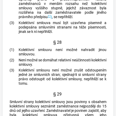
zaměstnanců
v menším rozsahu než kolektivní
smlouvy vyššího stupně, jejichž závaznost byla
rozšířena na další
zaměstnavatele
podle jiného
11
právního předpisu
)
, se nepřihlíží.
(3)
Kolektivní smlouva musí být uzavřena písemně a
podepsána smluvními stranami na téže
písemnosti
,
jinak se k ní nepřihlíží.
§ 28
(1)
Kolektivní smlouvu není možné nahradit jinou
smlouvou.
(2)
Není možné se domáhat relativní neúčinnosti kolektivní
smlouvy.
(3)
Kolektivní smlouvu není možné zrušit odstoupením
jedné ze smluvních stran; sjednají-li si smluvní strany
právo odstoupit od kolektivní smlouvy, nepřihlíží se k
tomu.
§ 29
Smluvní strany kolektivní smlouvy jsou povinny s obsahem
kolektivní smlouvy seznámit zaměstnance nejpozději do 15
dnů od jejího uzavření.
Zaměstnavatel
je povinen zajistit, aby
byla kolektivní smlouva přístupná všem jeho