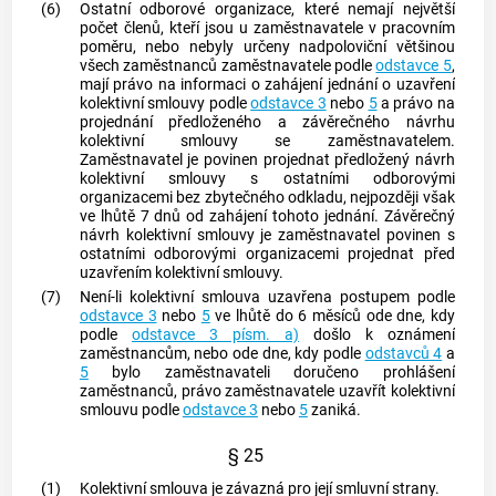
(6)
Ostatní odborové organizace, které nemají největší
počet členů, kteří jsou u
zaměstnavatele
v pracovním
poměru, nebo nebyly určeny nadpoloviční většinou
všech
zaměstnanců
zaměstnavatele
podle
odstavce 5
,
mají právo na informaci o zahájení jednání o uzavření
kolektivní smlouvy podle
odstavce 3
nebo
5
a právo na
projednání
předloženého a závěrečného návrhu
kolektivní smlouvy se
zaměstnavatelem
.
Zaměstnavatel
je povinen projednat předložený návrh
kolektivní smlouvy s ostatními odborovými
organizacemi bez zbytečného odkladu, nejpozději však
ve lhůtě 7 dnů od zahájení tohoto jednání. Závěrečný
návrh kolektivní smlouvy je
zaměstnavatel
povinen s
ostatními odborovými organizacemi projednat před
uzavřením kolektivní smlouvy.
(7)
Není-li kolektivní smlouva uzavřena postupem podle
odstavce 3
nebo
5
ve lhůtě do 6 měsíců ode dne, kdy
podle
odstavce 3 písm. a)
došlo k oznámení
zaměstnancům
, nebo ode dne, kdy podle
odstavců 4
a
5
bylo
zaměstnavateli
doručeno prohlášení
zaměstnanců
, právo
zaměstnavatele
uzavřít kolektivní
smlouvu podle
odstavce 3
nebo
5
zaniká.
§ 25
(1)
Kolektivní smlouva je závazná pro její smluvní strany.