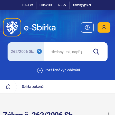
EUR-Lex
EuroVOC
N-Lex
zakony.gov.cz
262/2006 Sb.
Rozšířené vyhledávání
Sbírka zákonů