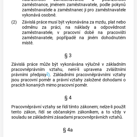
zaměstnance, jménem
zaměstnavatele
, podle pokynů
zaměstnavatele
a zaměstnanec ji pro
zaměstnavatele
vykonává osobně.
(2)
Závislá práce
musí být vykonávána za mzdu, plat nebo
odměnu za práci, na náklady a odpovědnost
zaměstnavatele
, v pracovní době na pracovišti
zaměstnavatele
, popřípadě na jiném dohodnutém
místě.
§ 3
Závislá práce
může být vykonávána výlučně v
základním
pracovněprávním vztahu
, není-li upravena zvláštními
2
právními předpisy
)
.
Základními pracovněprávními vztahy
jsou pracovní poměr a právní vztahy založené dohodami o
pracích konaných mimo pracovní poměr.
§ 4
Pracovněprávní vztahy se řídí tímto zákonem; nelze-li použít
tento zákon, řídí se občanským zákoníkem, a to vždy v
souladu se základními zásadami pracovněprávních vztahů.
§ 4a