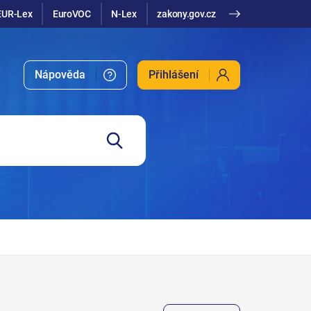
EUR-Lex
EuroVOC
N-Lex
zakony.gov.cz
Nápověda
Přihlášení