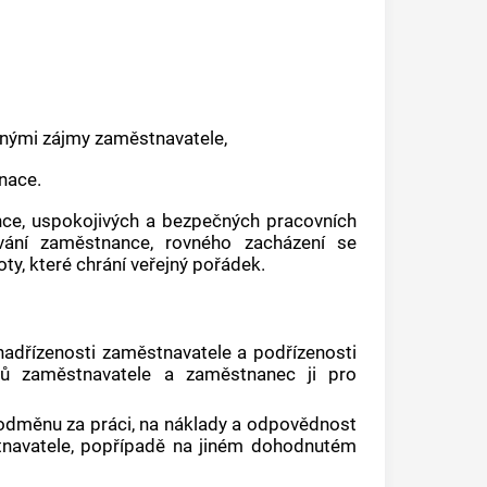
ěnými zájmy
zaměstnavatele
,
inace.
nce
, uspokojivých a bezpečných pracovních
ování
zaměstnance
, rovného zacházení se
oty, které chrání veřejný pořádek.
nadřízenosti
zaměstnavatele
a podřízenosti
ynů
zaměstnavatele
a zaměstnanec ji pro
odměnu za práci, na náklady a odpovědnost
navatele
, popřípadě na jiném dohodnutém