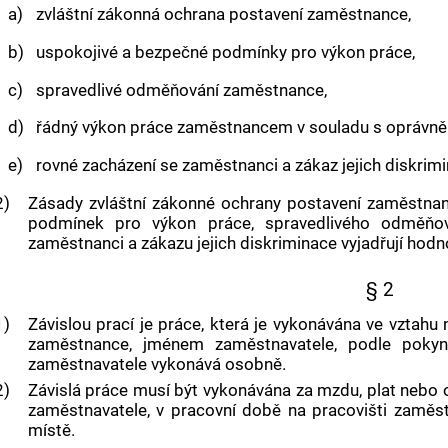
a)
zvláštní zákonná ochrana postavení
zaměstnance
,
b)
uspokojivé a bezpečné podmínky pro výkon práce,
c)
spravedlivé odměňování
zaměstnance
,
d)
řádný výkon práce
zaměstnancem
v souladu s oprávn
e)
rovné zacházení se
zaměstnanci
a zákaz jejich diskrim
2)
Zásady zvláštní zákonné ochrany postavení
zaměstna
podmínek pro výkon práce, spravedlivého odměň
zaměstnanci
a zákazu jejich diskriminace vyjadřují hodn
§ 2
1)
Závislou prací
je práce, která je vykonávána ve vztahu 
zaměstnance, jménem
zaměstnavatele
, podle pok
zaměstnavatele
vykonává osobně.
2)
Závislá práce
musí být vykonávána za mzdu, plat nebo 
zaměstnavatele
, v pracovní době na pracovišti
zaměst
místě.