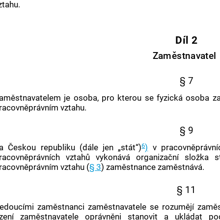
ztahu
.
Díl 2
Zaměstnavatel
§ 7
aměstnavatelem
je osoba, pro kterou se fyzická osoba z
racovněprávním vztahu
.
§ 9
6
a Českou republiku (dále jen „stát“)
)
v pracovněprávníc
racovněprávních vztahů vykonává organizační složka s
racovněprávním vztahu
(
§ 3
) zaměstnance zaměstnává.
§ 11
edoucími zaměstnanci zaměstnavatele
se rozumějí zaměst
ízení
zaměstnavatele
oprávněni stanovit a ukládat po