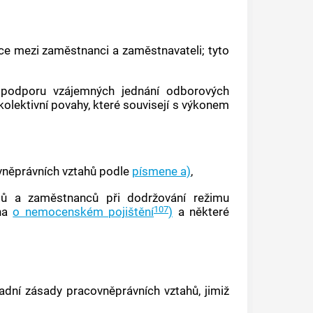
ráce mezi zaměstnanci a zaměstnavateli; tyto
a podporu vzájemných jednání odborových
 kolektivní povahy, které souvisejí s výkonem
ovněprávních vztahů podle
písmene a)
,
lů
a zaměstnanců při dodržování režimu
107
ona
o nemocenském pojištění
)
a některé
ladní zásady pracovněprávních vztahů, jimiž