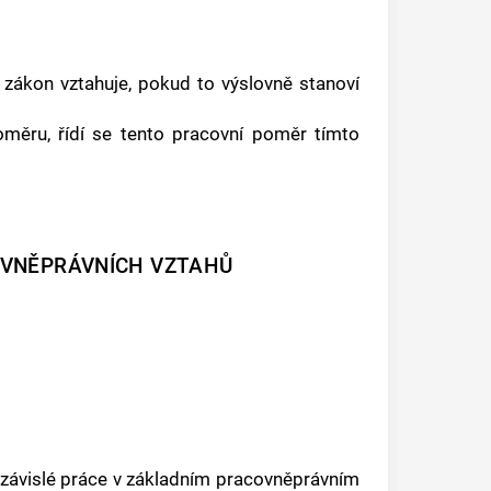
zákon vztahuje, pokud to výslovně stanoví
oměru, řídí se tento pracovní poměr tímto
OVNĚPRÁVNÍCH VZTAHŮ
závislé práce
v
základním pracovněprávním