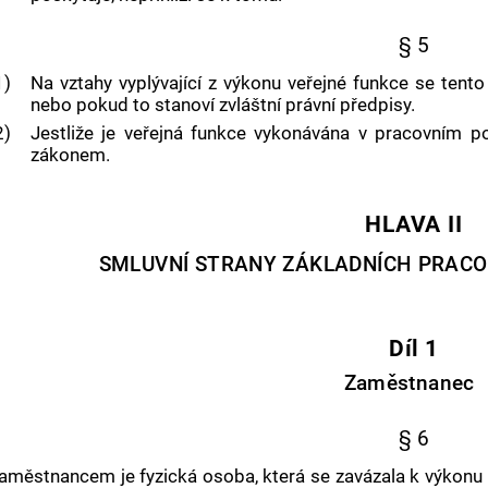
§ 5
1)
Na vztahy vyplývající z
výkonu veřejné funkce
se tento 
nebo pokud to stanoví zvláštní právní předpisy.
2)
Jestliže je veřejná funkce vykonávána v pracovním p
zákonem.
HLAVA II
SMLUVNÍ STRANY ZÁKLADNÍCH PRAC
Díl 1
Zaměstnanec
§ 6
aměstnancem
je fyzická osoba, která se zavázala k výkonu