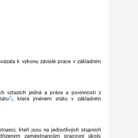
avázala k výkonu
závislé práce
v
základním
h vztazích jedná a práva a povinnosti z
7
tátu
)
, která jménem státu v
základním
nanci, kteří jsou na jednotlivých stupních
dřízeným zaměstnancům pracovní úkoly,