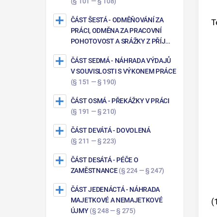
(§ 101 — § 108)
ČÁST ŠESTÁ
- ODMĚŇOVÁNÍ ZA
T
PRÁCI, ODMĚNA ZA PRACOVNÍ
POHOTOVOST A SRÁŽKY Z PŘÍJMŮ
ZE ZÁKLADNÍHO
ČÁST SEDMÁ
- NÁHRADA VÝDAJŮ
PRACOVNĚPRÁVNÍHO VZTAHU
V SOUVISLOSTI S VÝKONEM PRÁCE
(§ 109 — § 150)
(§ 151 — § 190)
ČÁST OSMÁ
- PŘEKÁŽKY V PRÁCI
(§ 191 — § 210)
ČÁST DEVÁTÁ
- DOVOLENÁ
(§ 211 — § 223)
ČÁST DESÁTÁ
- PÉČE O
ZAMĚSTNANCE
(§ 224 — § 247)
ČÁST JEDENÁCTÁ
- NÁHRADA
MAJETKOVÉ A NEMAJETKOVÉ
(
ÚJMY
(§ 248 — § 275)