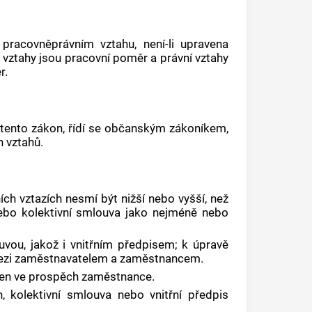
 pracovněprávním vztahu
, není-li upravena
 vztahy
jsou pracovní poměr a právní vztahy
r.
t tento zákon, řídí se občanským zákoníkem,
 vztahů.
ch vztazích nesmí být nižší nebo vyšší, než
nebo kolektivní smlouva jako nejméně nebo
vou, jakož i vnitřním předpisem; k úpravě
ezi
zaměstnavatelem
a
zaměstnancem
.
jen ve prospěch
zaměstnance
.
 kolektivní smlouva nebo vnitřní předpis