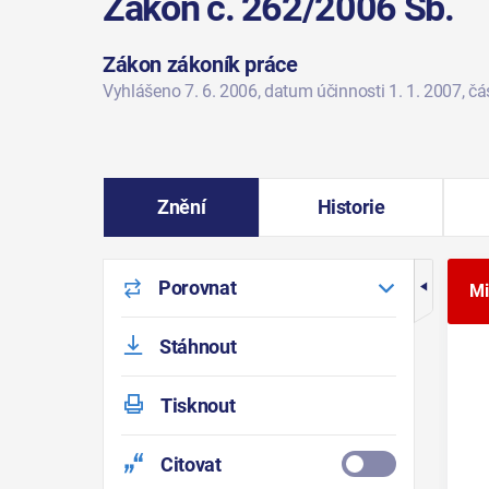
Zákon č. 262/2006 Sb.
Zákon zákoník práce
Vyhlášeno 7. 6. 2006
, datum účinnosti 1. 1. 2007
, č
Znění
Historie
Porovnat
Mi
Stáhnout
Tisknout
Citovat