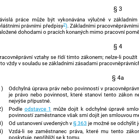
§ 3
ávislá práce
může být vykonávána výlučně v
základním
2
vláštními právními předpisy
)
.
Základními pracovněprávními
aložené dohodami o pracích konaných mimo pracovní pomě
§ 4
racovněprávní vztahy se řídí tímto zákonem; nelze-li použí
 to vždy v souladu se základními zásadami pracovněprávních
§ 4a
1)
Odchylná úprava práv nebo povinností v pracovněprávní
je právo nebo povinnost, které stanoví tento zákon 
nejvýše přípustné.
2)
Podle
odstavce 1
může dojít k odchylné úpravě smlou
povinností
zaměstnance
však smí dojít jen smlouvou m
3)
Od ustanovení uvedených v
§ 363
je možné se odchýlit 
4)
Vzdá-li se
zaměstnanec
práva, které mu tento zákon,
poskytuje, nepřihlíží se k tomu.