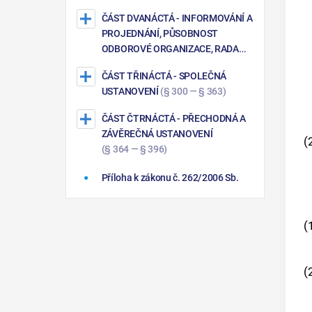
ČÁST DVANÁCTÁ
- INFORMOVÁNÍ A
PROJEDNÁNÍ, PŮSOBNOST
ODBOROVÉ ORGANIZACE, RADA
ZAMĚSTNANCŮ A ZÁSTUPCE PRO
ČÁST TŘINÁCTÁ
- SPOLEČNÁ
OBLAST BEZPEČNOSTI A
USTANOVENÍ
(§ 300 — § 363)
OCHRANY ZDRAVÍ PŘI PRÁCI
(§ 276 — § 299)
ČÁST ČTRNÁCTÁ
- PŘECHODNÁ A
ZÁVĚREČNÁ USTANOVENÍ
(
(§ 364 — § 396)
Příloha k zákonu č. 262/2006 Sb.
(
(