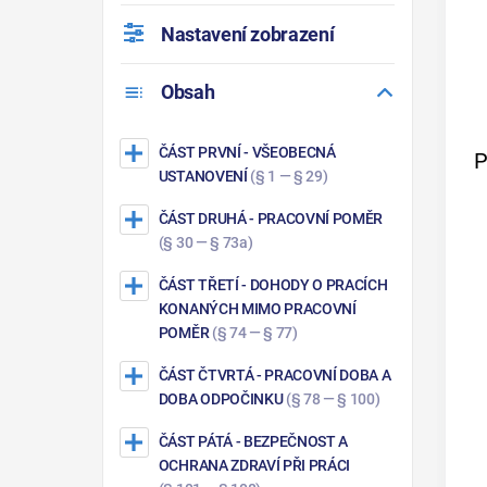
Nastavení zobrazení
Obsah
ČÁST PRVNÍ
- VŠEOBECNÁ
P
USTANOVENÍ
(§ 1 — § 29)
ČÁST DRUHÁ
- PRACOVNÍ POMĚR
(§ 30 — § 73a)
ČÁST TŘETÍ
- DOHODY O PRACÍCH
KONANÝCH MIMO PRACOVNÍ
POMĚR
(§ 74 — § 77)
ČÁST ČTVRTÁ
- PRACOVNÍ DOBA A
DOBA ODPOČINKU
(§ 78 — § 100)
ČÁST PÁTÁ
- BEZPEČNOST A
OCHRANA ZDRAVÍ PŘI PRÁCI