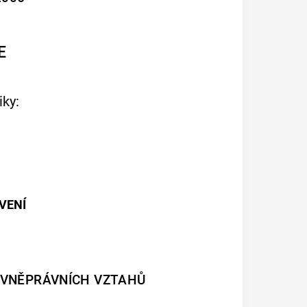
E
ky:
VENÍ
OVNĚPRÁVNÍCH VZTAHŮ