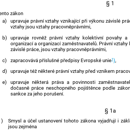
§ 1
ento zákon
a)
upravuje právní vztahy vznikající při výkonu závislé p
vztahy jsou vztahy pracovněprávními,
b)
upravuje rovněž právní vztahy kolektivní povahy 
organizací a organizací
zaměstnavatelů
. Právní vztahy
závislé práce
, jsou vztahy pracovněprávními,
1
c)
zapracovává příslušné předpisy Evropské unie
)
,
d)
upravuje též některé právní vztahy před vznikem prac
e)
upravuje některá práva a povinnosti
zaměstnavate
dočasně práce neschopného pojištěnce podle zák
sankce za jeho porušení.
§ 1a
1)
Smysl a účel ustanovení tohoto zákona vyjadřují i zák
jsou zejména