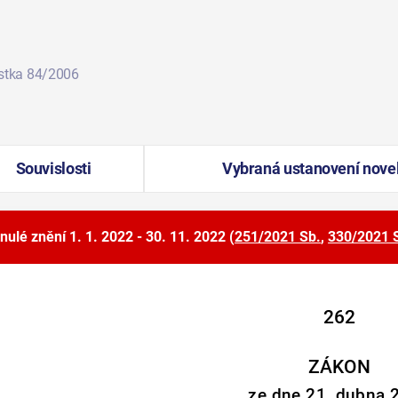
ástka 84/2006
Souvislosti
Vybraná ustanovení nove
nulé znění
1. 1. 2022 - 30. 11. 2022
(
251/2021 Sb.
,
330/2021 
262
ZÁKON
ze dne 21. dubna 