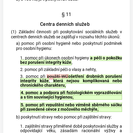
§ 11
Centra denních služeb
(1) Základní činnosti při poskytování sociálních služeb v
centrech denních služeb se zajišťují v rozsahu těchto úkonů:
a) pomoc při osobní hygieně nebo poskytnutí podmínek
pro osobní hygienu:
1. pomoc při úkonech osobní hygieny
a péči o pokožku
bez porušení integrity kůže
,
2. pomoc při základní péči o vlasy a nehty,
3. pomoc při
použití WC
ošetření drobných porušení
integrity kůže
,
která nejsou komplikovaná nebo
chronického charakteru,
4. pomoc a podpora při fyziologickém vyprazdňování
a s tím související hygienou,
5. pomoc při vypuštění nebo výměně sběrného sáčku
při zavedené cévce z močového měchýře,
b) poskytnutí stravy nebo pomoc při zajištění stravy:
1. zajištění stravy přiměřené době poskytování služby a
odpovídající věku, zásadám racionální výživy a