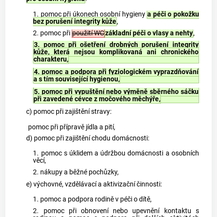
1. pomoc při úkonech osobní hygieny
a péči o pokožku
bez porušení integrity kůže
,
2. pomoc při
použití WC
základní péči o vlasy a nehty
,
3. pomoc při ošetření drobných porušení integrity
kůže, která nejsou komplikovaná ani chronického
charakteru,
4. pomoc a podpora při fyziologickém vyprazdňování
a s tím související hygienou,
5. pomoc při vypuštění nebo výměně sběrného sáčku
při zavedené cévce z močového měchýře,
c) pomoc při zajištění stravy:
pomoc při přípravě jídla a pití,
d) pomoc při zajištění chodu domácnosti:
1. pomoc s úklidem a údržbou domácnosti a osobních
věcí,
2. nákupy a běžné pochůzky,
e) výchovné, vzdělávací a aktivizační činnosti:
1. pomoc a podpora rodině v péči o dítě,
2. pomoc při obnovení nebo upevnění kontaktu s