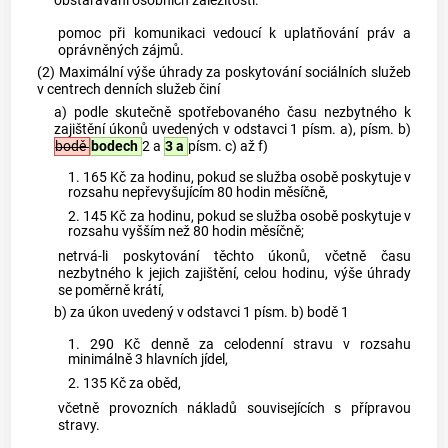
obstarávání osobních záležitostí:
pomoc při komunikaci vedoucí k uplatňování práv a
oprávněných zájmů.
(2) Maximální výše úhrady za poskytování sociálních služeb
v centrech denních služeb činí
a) podle skutečně spotřebovaného času nezbytného k
zajištění úkonů uvedených v odstavci 1 písm. a), písm. b)
bodě
bodech
2 a
3 a
písm. c) až f)
1. 165 Kč za hodinu, pokud se služba osobě poskytuje v
rozsahu nepřevyšujícím 80 hodin měsíčně,
2. 145 Kč za hodinu, pokud se služba osobě poskytuje v
rozsahu vyšším než 80 hodin měsíčně;
netrvá-li poskytování těchto úkonů, včetně času
nezbytného k jejich zajištění, celou hodinu, výše úhrady
se poměrně krátí,
b) za úkon uvedený v odstavci 1 písm. b) bodě 1
1. 290 Kč denně za celodenní stravu v rozsahu
minimálně 3 hlavních jídel,
2. 135 Kč za oběd,
včetně provozních nákladů souvisejících s přípravou
stravy.