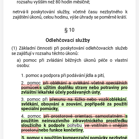
rozsahu vyšším než 80 hodin měsíčně;
netrvá-li poskytování služby, včetně času nezbytného k
zajištění úkonů, celou hodinu, výše úhrady se poměrně krátí.
§ 10
Odlehčovací služby
(1) Základní činnosti při poskytování odlehčovacích služeb
se zajišťují v rozsahu těchto úkonů:
a) pomoc při zvládání běžných úkonů péče o vlastní
osobu:
1. pomoc a podpora při podávání jídla a pití,
2. pomoc
při oblékání a svlékání včetně speciálních
pomůcek
s užitím doplňku stravy nebo potraviny pro
zvláštní lékařské účely podávaných ústy
,
3. pomoc při
přesunu na lůžko nebo vozík
oblékání
,
svlékání, obouvání a zouvání, popřípadě za použití
speciální pomůcky,
4. pomoc
při prostorové orientaci, samostatném
s
použitím neinvazivního zdravotnického prostředku
sloužícího k podpoře
pohybu
ve vnitřním i vnějším
prostoru
nebo funkce končetiny
,
5. pomoc s použitím kompenzační pomůcky nezbytné