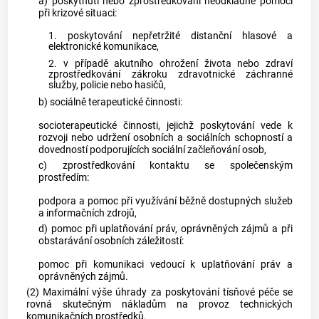
a) poskytnutí nebo zprostředkování neodkladné pomoci
při krizové situaci:
1. poskytování nepřetržité distanční hlasové a
elektronické komunikace,
2. v případě akutního ohrožení života nebo zdraví
zprostředkování zákroku zdravotnické záchranné
služby, policie nebo hasičů,
b) sociálně terapeutické činnosti:
socioterapeutické činnosti, jejichž poskytování vede k
rozvoji nebo udržení osobních a sociálních schopností a
dovedností podporujících sociální začleňování osob,
c) zprostředkování kontaktu se společenským
prostředím:
podpora a pomoc při využívání běžně dostupných služeb
a informačních zdrojů,
d) pomoc při uplatňování práv, oprávněných zájmů a při
obstarávání osobních záležitostí:
pomoc při komunikaci vedoucí k uplatňování práv a
oprávněných zájmů.
(2) Maximální výše úhrady za poskytování tísňové péče se
rovná skutečným nákladům na provoz technických
komunikačních prostředků.