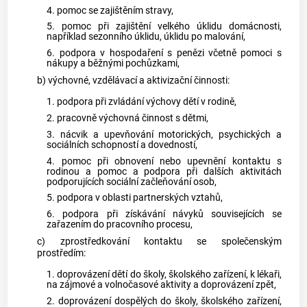
4. pomoc se zajištěním stravy,
5. pomoc při zajištění velkého úklidu domácnosti,
například sezonního úklidu, úklidu po malování,
6. podpora v hospodaření s penězi včetně pomoci s
nákupy a běžnými pochůzkami,
b) výchovné, vzdělávací a aktivizační činnosti:
1. podpora při zvládání výchovy dětí v rodině,
2. pracovně výchovná činnost s dětmi,
3. nácvik a upevňování motorických, psychických a
sociálních schopností a dovedností,
4. pomoc při obnovení nebo upevnění kontaktu s
rodinou a pomoc a podpora při dalších aktivitách
podporujících sociální začleňování osob,
5. podpora v oblasti partnerských vztahů,
6. podpora při získávání návyků souvisejících se
zařazením do pracovního procesu,
c) zprostředkování kontaktu se společenským
prostředím:
1. doprovázení dětí do školy, školského zařízení, k lékaři,
na zájmové a volnočasové aktivity a doprovázení zpět,
2. doprovázení dospělých do školy, školského zařízení,