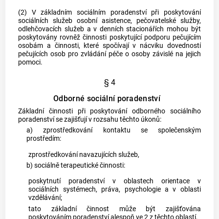
(2) V základním sociálním poradenství při poskytování
sociálních služeb osobní asistence, pečovatelské služby,
odlehčovacích služeb a v denních stacionářích mohou být
poskytovány rovněž činnosti poskytující podporu pečujícím
osobám a činnosti, které spočívají v nácviku dovedností
pečujících osob pro zvládání péče o osoby závislé na jejich
pomoci.
§ 4
Odborné sociální poradenství
Základní činnosti při poskytování odborného sociálního
poradenství se zajišťují v rozsahu těchto úkonů:
a) zprostředkování kontaktu se společenským
prostředím:
zprostředkování navazujících služeb,
b) sociálně terapeutické činnosti:
poskytnutí poradenství v oblastech orientace v
sociálních systémech, práva, psychologie a v oblasti
vzdělávání;
tato základní činnost může být zajišťována
poskytováním poradenství alespoň ve 2 z těchto oblastí,