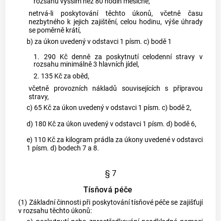
rozsahu vyšším než 80 hodin měsíčně;
netrvá-li poskytování těchto úkonů, včetně času
nezbytného k jejich zajištění, celou hodinu, výše úhrady
se poměrně krátí,
b) za úkon uvedený v odstavci 1 písm. c) bodě 1
1. 290 Kč denně za poskytnutí celodenní stravy v
rozsahu minimálně 3 hlavních jídel,
2. 135 Kč za oběd,
včetně provozních nákladů souvisejících s přípravou
stravy,
c) 65 Kč za úkon uvedený v odstavci 1 písm. c) bodě 2,
d) 180 Kč za úkon uvedený v odstavci 1 písm. d) bodě 6,
e) 110 Kč za kilogram prádla za úkony uvedené v odstavci
1 písm. d) bodech 7 a 8.
§ 7
Tísňová péče
(1) Základní činnosti při poskytování tísňové péče se zajišťují
v rozsahu těchto úkonů: