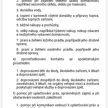
2. pomoc při zajištění velkého úklidu domácnosti,
například sezonního úklidu, úklidu po malování,
3. donáška vody,
4. topení v kamnech včetně donášky a přípravy topiva,
údržba topných zařízení,
5. běžné nákupy a pochůzky,
6. velký nákup, například týdenní nákup, nákup ošacení
a nezbytného vybavení domácnosti,
7. praní a žehlení ložního prádla, popřípadě jeho drobné
opravy,
8. praní a žehlení osobního prádla, popřípadě jeho
drobné opravy,
e) zprostředkování kontaktu se společenským
prostředím:
1. doprovázení dětí do školy, školského zařízení, k lékaři
a doprovázení zpět,
2. doprovázení dospělých do školy, školského zařízení,
zaměstnání, k lékaři, na orgány veřejné moci a instituce
poskytující veřejné služby a doprovázení zpět,
f) pomoc při uplatňování práv, oprávněných zájmů a při
obstarávání osobních záležitostí:
1. pomoc při komunikaci vedoucí k uplatňování práv a