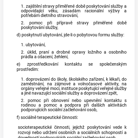
1. zajištění stravy přiměřené době poskytování služby a
odpovídající věku, zásadám racionální výživy a
potřebám dietního stravování,
2. pomoc při přípravě stravy přiměřené době
poskytování služby,
d) poskytnutí ubytování, jde-li o pobytovou formu služby:
1. ubytování,
2. úklid, praní a drobné opravy ložního a osobního
prádla a ošacení, žehlení,
e) zprostředkování kontaktu se společenským
prostředím:
1. doprovázení do školy, školského zařízení, k lékaři, do
zaměstnání, na zájmové a volnočasové aktivity, na
orgány veřejné moci, instituce poskytující veřejné služby
a jiné navazující sociální služby a doprovázení zpět,
2. pomoc při obnovení nebo upevnění kontaktu s
rodinou a pomoc a podpora při dalších aktivitách
podporujících sociální začleňování osob,
f) sociálně terapeutické činnosti:
socioterapeutické činnosti, jejichž poskytování vede k
rozvoji nebo udržení osobních a sociálních schopností a
dovedností podporujících sociální začleňování osob,