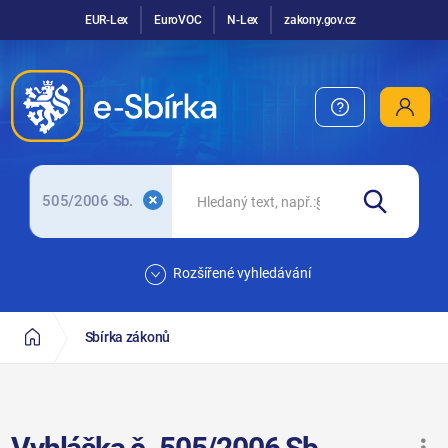
EUR-Lex
EuroVOC
N-Lex
zakony.gov.cz
505/2006 Sb.
Rozšířené vyhledávání
Sbírka zákonů