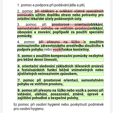
1. pomoc a podpora při podávání jídla a pití,
2. pomoc
při oblékání a svlékání včetně speciálních
pomůcek
s užitím doplňku stravy nebo potraviny pro
zvláštní lékařské účely podávaných ústy
,
3. pomoc při
prostorové orientaci
oblékání
,
samostatném pohybu ve vnitřním prostoru
svlékání
,
obouvání a zouvání, popřípadě za použití speciální
pomůcky,
4. pomoc
při přesunu na lůžko
s použitím
neinvazivního zdravotnického prostředku sloužícího k
podpoře pohybu
nebo
vozík
funkce končetiny
,
5. pomoc s použitím kompenzační pomůcky nezbytné
pro běžné denní činnosti,
6. orientační sledování základních tělesných projevů
a fyziologických funkcí běžně vnímatelných nebo
zjistitelných neinvazivním způsobem,
7. pomoc při prostorové orientaci, samostatném
pohybu ve vnitřním prostoru,
8. pomoc při přesunu na lůžko nebo vozík a pomoc při
vstávání, uléhání, posazování, změně, úpravě a
zajištění pohodlné a bezpečné polohy,
b) pomoc při osobní hygieně nebo poskytnutí podmínek
pro osobní hygienu: