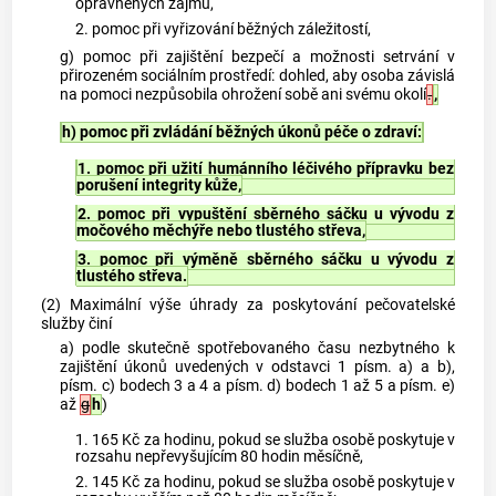
oprávněných zájmů,
2. pomoc při vyřizování běžných záležitostí,
g) pomoc při zajištění bezpečí a možnosti setrvání v
přirozeném sociálním prostředí: dohled, aby osoba závislá
na pomoci nezpůsobila ohrožení sobě ani svému okolí
.
,
h) pomoc při zvládání běžných úkonů péče o zdraví:
1. pomoc při užití humánního léčivého přípravku bez
porušení integrity kůže,
2. pomoc při vypuštění sběrného sáčku u vývodu z
močového měchýře nebo tlustého střeva,
3. pomoc při výměně sběrného sáčku u vývodu z
tlustého střeva.
(2) Maximální výše úhrady za poskytování pečovatelské
služby činí
a) podle skutečně spotřebovaného času nezbytného k
zajištění úkonů uvedených v odstavci 1 písm. a) a b),
písm. c) bodech 3 a 4 a písm. d) bodech 1 až 5 a písm. e)
až
g
h
)
1. 165 Kč za hodinu, pokud se služba osobě poskytuje v
rozsahu nepřevyšujícím 80 hodin měsíčně,
2. 145 Kč za hodinu, pokud se služba osobě poskytuje v