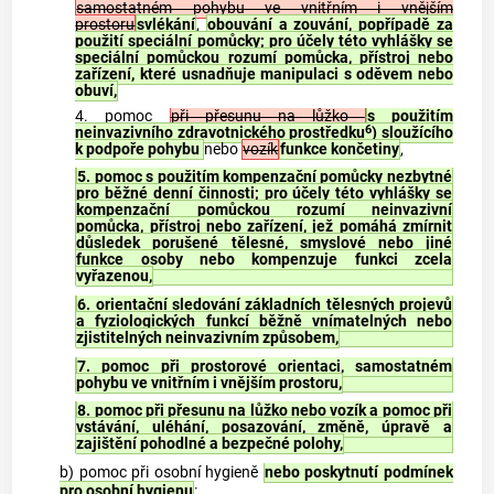
samostatném pohybu ve vnitřním i vnějším
prostoru
svlékání
,
obouvání a zouvání, popřípadě za
použití speciální pomůcky; pro účely této vyhlášky se
speciální pomůckou rozumí pomůcka, přístroj nebo
zařízení, které usnadňuje manipulaci s oděvem nebo
obuví,
4. pomoc
při přesunu na lůžko
s použitím
6
neinvazivního zdravotnického prostředku
) sloužícího
k podpoře pohybu
nebo
vozík
funkce končetiny
,
5. pomoc s použitím kompenzační pomůcky nezbytné
pro běžné denní činnosti; pro účely této vyhlášky se
kompenzační pomůckou rozumí neinvazivní
pomůcka, přístroj nebo zařízení, jež pomáhá zmírnit
důsledek porušené tělesné, smyslové nebo jiné
funkce osoby nebo kompenzuje funkci zcela
vyřazenou,
6. orientační sledování základních tělesných projevů
a fyziologických funkcí běžně vnímatelných nebo
zjistitelných neinvazivním způsobem,
7. pomoc při prostorové orientaci, samostatném
pohybu ve vnitřním i vnějším prostoru,
8. pomoc při přesunu na lůžko nebo vozík a pomoc při
vstávání, uléhání, posazování, změně, úpravě a
zajištění pohodlné a bezpečné polohy,
b) pomoc při osobní hygieně
nebo poskytnutí podmínek
pro osobní hygienu
: