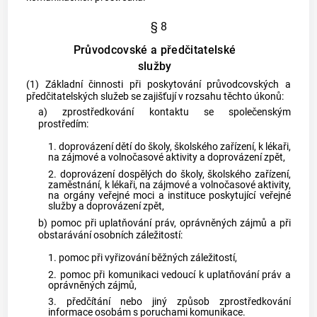
§ 8
Průvodcovské a předčitatelské
služby
(1) Základní činnosti při poskytování průvodcovských a
předčitatelských služeb se zajišťují v rozsahu těchto úkonů:
a) zprostředkování kontaktu se společenským
prostředím:
1. doprovázení dětí do školy, školského zařízení, k lékaři,
na zájmové a volnočasové aktivity a doprovázení zpět,
2. doprovázení dospělých do školy, školského zařízení,
zaměstnání, k lékaři, na zájmové a volnočasové aktivity,
na orgány veřejné moci a instituce poskytující veřejné
služby a doprovázení zpět,
b) pomoc při uplatňování práv, oprávněných zájmů a při
obstarávání osobních záležitostí:
1. pomoc při vyřizování běžných záležitostí,
2. pomoc při komunikaci vedoucí k uplatňování práv a
oprávněných zájmů,
3. předčítání nebo jiný způsob zprostředkování
informace osobám s poruchami komunikace.