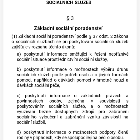
SOCIÁLNÍCH SLUŽEB
§ 3
Základní sociální poradenství
(1) Základní sociální poradenství podle § 37 odst. 2 zákona
o sociálních službách se při poskytování sociálních služeb
zajišťuje v rozsahu těchto úkonů:
a) poskytnutí informace směřující k řešení nepříznivé
sociální situace prostřednictvím sociální služby,
b) poskytnutí informace o možnostech výběru druhu
sociálních služeb podle potřeb osob a o jiných formách
pomoci, například o dávkách pomoci v hmotné nouzi a
dávkách sociální péče,
c) poskytnutí informace o základních právech a
povinnostech osoby, zejména v souvislosti s
poskytováním sociálních služeb, a o možnostech
využívání běžně dostupných zdrojů pro zabránění
sociálního vyloučení a zabránění vzniku závislosti na
sociální službě,
d) poskytnutí informace o možnostech podpory členů
rodiny v případech, kdy se spolupodílejí na péči o osobu.