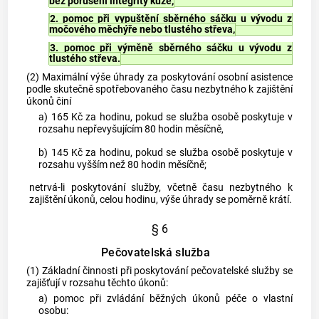
bez porušení integrity kůže,
2. pomoc při vypuštění sběrného sáčku u vývodu z
močového měchýře nebo tlustého střeva,
3. pomoc při výměně sběrného sáčku u vývodu z
tlustého střeva.
(2) Maximální výše úhrady za poskytování osobní asistence
podle skutečně spotřebovaného času nezbytného k zajištění
úkonů činí
a) 165 Kč za hodinu, pokud se služba osobě poskytuje v
rozsahu nepřevyšujícím 80 hodin měsíčně,
b) 145 Kč za hodinu, pokud se služba osobě poskytuje v
rozsahu vyšším než 80 hodin měsíčně;
netrvá-li poskytování služby, včetně času nezbytného k
zajištění úkonů, celou hodinu, výše úhrady se poměrně krátí.
§ 6
Pečovatelská služba
(1) Základní činnosti při poskytování pečovatelské služby se
zajišťují v rozsahu těchto úkonů:
a) pomoc při zvládání běžných úkonů péče o vlastní
osobu: