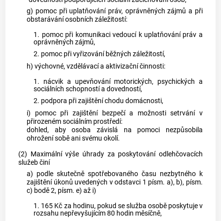
g) pomoc při uplatňování práv, oprávněných zájmů a při
obstarávání osobních záležitostí:
1. pomoc při komunikaci vedoucí k uplatňování práv a
oprávněných zájmů,
2. pomoc při vyřizování běžných záležitostí,
h) výchovné, vzdělávací a aktivizační činnosti:
1. nácvik a upevňování motorických, psychických a
sociálních schopností a dovedností,
2. podpora při zajištění chodu domácnosti,
i) pomoc při zajištění bezpečí a možnosti setrvání v
přirozeném sociálním prostředí:
dohled, aby osoba závislá na pomoci nezpůsobila
ohrožení sobě ani svému okolí.
(2) Maximální výše úhrady za poskytování odlehčovacích
služeb činí
a) podle skutečně spotřebovaného času nezbytného k
zajištění úkonů uvedených v odstavci 1 písm. a), b), písm.
c) bodě 2, písm. e) až i)
1. 165 Kč za hodinu, pokud se služba osobě poskytuje v
rozsahu nepřevyšujícím 80 hodin měsíčně,