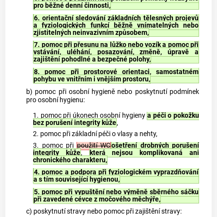
pro běžné denní činnosti,
6. orientační sledování základních tělesných projevů
a fyziologických funkcí běžně vnímatelných nebo
zjistitelných neinvazivním způsobem,
7. pomoc při přesunu na lůžko nebo vozík a pomoc při
vstávání, uléhání, posazování, změně, úpravě a
zajištění pohodlné a bezpečné polohy,
8. pomoc při prostorové orientaci, samostatném
pohybu ve vnitřním i vnějším prostoru,
b) pomoc při osobní hygieně nebo poskytnutí podmínek
pro osobní hygienu:
1. pomoc při úkonech osobní hygieny
a péči o pokožku
bez porušení integrity kůže
,
2. pomoc při základní péči o vlasy a nehty,
3. pomoc při
použití WC
ošetření drobných porušení
integrity kůže
,
která nejsou komplikovaná ani
chronického charakteru,
4. pomoc a podpora při fyziologickém vyprazdňování
a s tím související hygienou,
5. pomoc při vypuštění nebo výměně sběrného sáčku
při zavedené cévce z močového měchýře,
c) poskytnutí stravy nebo pomoc při zajištění stravy: