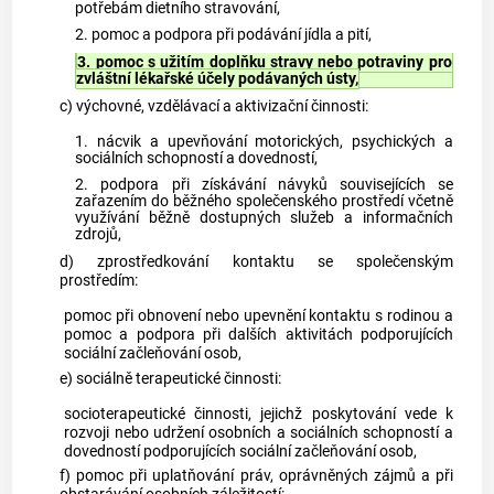
potřebám dietního stravování,
2. pomoc a podpora při podávání jídla a pití,
3. pomoc s užitím doplňku stravy nebo potraviny pro
zvláštní lékařské účely podávaných ústy,
c) výchovné, vzdělávací a aktivizační činnosti:
1. nácvik a upevňování motorických, psychických a
sociálních schopností a dovedností,
2. podpora při získávání návyků souvisejících se
zařazením do běžného společenského prostředí včetně
využívání běžně dostupných služeb a informačních
zdrojů,
d) zprostředkování kontaktu se společenským
prostředím:
pomoc při obnovení nebo upevnění kontaktu s rodinou a
pomoc a podpora při dalších aktivitách podporujících
sociální začleňování osob,
e) sociálně terapeutické činnosti:
socioterapeutické činnosti, jejichž poskytování vede k
rozvoji nebo udržení osobních a sociálních schopností a
dovedností podporujících sociální začleňování osob,
f) pomoc při uplatňování práv, oprávněných zájmů a při