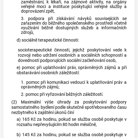
zaměstnání, k lékaři, na zájmové aktivity, na orgány
veřejné moci a instituce poskytující veřejné služby a
doprovázení zpět,
3. podpora při získávání návyků souvisejících se
zařazením do běžného společenského prostředí včetně
využívání běžně dostupných služeb a informačních
zdrojů,
d) sociálně terapeutické činnosti:
socioterapeutické činnosti, jejichž poskytování vede k
rozvoji nebo udržení osobních a sociálních schopností a
dovedností podporujících sociální začleňování osob,
e) pomoc při uplatňování práv, oprávněných zájmů a při
obstarávání osobních záležitostí:
1. pomoc při komunikaci vedoucí k uplatňování práv a
oprávněných zájmů,
2. pomoc při vyřizování běžných záležitostí.
(2) Maximální výše úhrady za poskytování podpory
samostatného bydlení podle skutečně spotřebovaného času
nezbytného k zajištění úkonů činí
a) 165 Kč za hodinu, pokud se služba osobě poskytuje v
rozsahu nepřevyšujícím 80 hodin měsíčně,
b) 145 Kč za hodinu, pokud se služba osobě poskytuje v