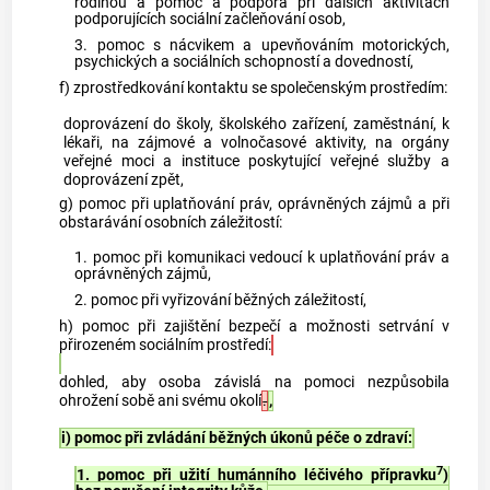
rodinou a pomoc a podpora při dalších aktivitách
podporujících sociální začleňování osob,
3. pomoc s nácvikem a upevňováním motorických,
psychických a sociálních schopností a dovedností,
f) zprostředkování kontaktu se společenským prostředím:
doprovázení do školy, školského zařízení, zaměstnání, k
lékaři, na zájmové a volnočasové aktivity, na orgány
veřejné moci a instituce poskytující veřejné služby a
doprovázení zpět,
g) pomoc při uplatňování práv, oprávněných zájmů a při
obstarávání osobních záležitostí:
1. pomoc při komunikaci vedoucí k uplatňování práv a
oprávněných zájmů,
2. pomoc při vyřizování běžných záležitostí,
h) pomoc při zajištění bezpečí a možnosti setrvání v
přirozeném sociálním prostředí:
dohled, aby osoba závislá na pomoci nezpůsobila
ohrožení sobě ani svému okolí
.
,
i) pomoc při zvládání běžných úkonů péče o zdraví:
7
1. pomoc při užití humánního léčivého přípravku
)