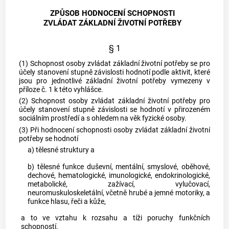
ZPŮSOB HODNOCENÍ SCHOPNOSTI
ZVLÁDAT ZÁKLADNÍ ŽIVOTNÍ POTŘEBY
§ 1
(1) Schopnost osoby zvládat základní životní potřeby se pro
účely stanovení stupně závislosti hodnotí podle aktivit, které
jsou pro jednotlivé základní životní potřeby vymezeny v
příloze č. 1 k této vyhlášce.
(2) Schopnost osoby zvládat základní životní potřeby pro
účely stanovení stupně závislosti se hodnotí v přirozeném
sociálním prostředí a s ohledem na věk fyzické osoby.
(3) Při hodnocení schopnosti osoby zvládat základní životní
potřeby se hodnotí
a) tělesné struktury a
b) tělesné funkce duševní, mentální, smyslové, oběhové,
dechové, hematologické, imunologické, endokrinologické,
metabolické, zažívací, vylučovací,
neuromuskuloskeletální, včetně hrubé a jemné motoriky, a
funkce hlasu, řeči a kůže,
a to ve vztahu k rozsahu a tíži poruchy funkčních
schopností.