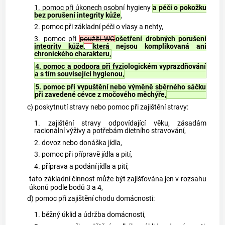
1. pomoc při úkonech osobní hygieny
a péči o pokožku
bez porušení integrity kůže
,
2. pomoc při základní péči o vlasy a nehty,
3. pomoc při
použití WC
ošetření drobných porušení
integrity kůže
,
která nejsou komplikovaná ani
chronického charakteru,
4. pomoc a podpora při fyziologickém vyprazdňování
a s tím související hygienou,
5. pomoc při vypuštění nebo výměně sběrného sáčku
při zavedené cévce z močového měchýře,
c) poskytnutí stravy nebo pomoc při zajištění stravy:
1. zajištění stravy odpovídající věku, zásadám
racionální výživy a potřebám dietního stravování,
2. dovoz nebo donáška jídla,
3. pomoc při přípravě jídla a pití,
4. příprava a podání jídla a pití;
tato základní činnost může být zajišťována jen v rozsahu
úkonů podle bodů 3 a 4,
d) pomoc při zajištění chodu domácnosti:
1. běžný úklid a údržba domácnosti,