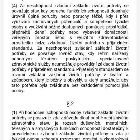
(4) Za neschopnost zvládání základní životní potřeby se
považuje stav, kdy porucha funkčních schopností dosahuje
úrovně úplné poruchy nebo poruchy těžké, kdy i přes
využívání zachovaných potenciálů a kompetencí fyzické
osoby a využívání běžně dostupných pomůcek, prostředků,
předmětů denní potřeby nebo vybavení domácnosti,
veřejných prostor nebo s využitím zdravotnického
prostředku nelze zvládnout životní potřebu v přijatelném
standardu. Za neschopnost zvládání základní životní
potřeby se považuje rovněž stav, kdy režim nařízený
odborným lékařem poskytujícím specializované
zdravotnické služby neumožňuje provádění základní životní
potřeby v přijatelném standardu. Přijatelným standardem se
rozumí zvládání základní životní potřeby v kvalitě a
způsobem, který je běžný a obvyklý, a který umožňuje, aby
tato potřeba byla zvládnuta bez každodenní pomoci jiné
osoby.
§ 2
(1) Při hodnocení schopnosti osoby zvládat základní životní
potřeby se posuzuje, zda z důvodu dlouhodobě nepříznivého
zdravotního stavu je rozsah duševních, mentálních,
tělesných a smyslových funkčních schopností dostatečný k
pravidelnému zvládání základní životní potřeby a zda je
fyzická osoba schopna rozpoznat, provést a zkontrolovat