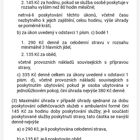
2. 145 Kč za hodinu, pokud se služba osobě poskytuje v
rozsahu vyšším než 80 hodin měsíčně;
netrvá-li poskytování těchto úkonů, včetně času
nezbytného k jejich zajištění, celou hodinu, výše úhrady
se poměrně krátí,
b) za úkon uvedený v odstavci 1 písm. c) bodě 1
1. 290 Kč denně za celodenní stravu v rozsahu
minimálně 3 hlavních jídel,
2. 135 Kč za oběd,
včetně provozních nákladů souvisejících s přípravou
stravy,
c) 335 Kč denně celkem za úkony uvedené v odstavci 1
písm. d), včetně provozních nákladů souvisejících s
poskytnutím ubytování; pokud je osoba ubytována v
jednolůžkovém pokoji, činí úhrada nejvýše 380 Kč denně.
(3) Maximální úhrada v případě úhrady sjednané za dobu
poskytování odlehčovacích služeb v ambulantní formě činí
145 Kč za hodinu doby poskytování služby; je-li součástí
poskytované služby poskytnutí stravy, tato částka se navýší
denně nejvýše
a) o 290 Kč, je-li poskytována celodenní strava,
b) o 135 Kč, je-li poskytován oběd.