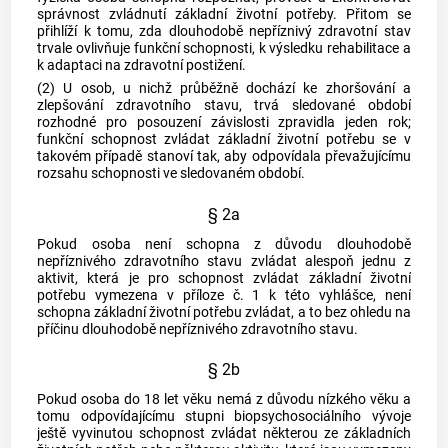
správnost zvládnutí základní životní potřeby. Přitom se
přihlíží k tomu, zda dlouhodobě nepříznivý zdravotní stav
trvale ovlivňuje funkční schopnosti, k výsledku rehabilitace a
k adaptaci na zdravotní postižení.
(2) U osob, u nichž průběžně dochází ke zhoršování a
zlepšování zdravotního stavu, trvá sledované období
rozhodné pro posouzení závislosti zpravidla jeden rok;
funkční schopnost zvládat základní životní potřebu se v
takovém případě stanoví tak, aby odpovídala převažujícímu
rozsahu schopnosti ve sledovaném období.
§ 2a
Pokud osoba není schopna z důvodu dlouhodobě
nepříznivého zdravotního stavu zvládat alespoň jednu z
aktivit, která je pro schopnost zvládat základní životní
potřebu vymezena v příloze č. 1 k této vyhlášce, není
schopna základní životní potřebu zvládat, a to bez ohledu na
příčinu dlouhodobě nepříznivého zdravotního stavu.
§ 2b
Pokud osoba do 18 let věku nemá z důvodu nízkého věku a
tomu odpovídajícímu stupni biopsychosociálního vývoje
ještě vyvinutou schopnost zvládat některou ze základních