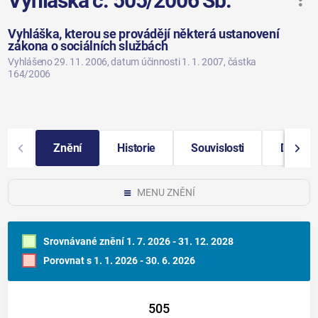
Vyhláška č. 505/2006 Sb.
Vyhláška, kterou se provádějí některá ustanovení
zákona o sociálních službách
Vyhlášeno 29. 11. 2006
, datum účinnosti 1. 1. 2007
, částka
164/2006
Znění
Historie
Souvislosti
Další i
MENU ZNĚNÍ
Srovnávané znění
1. 7. 2026 - 31. 12. 2028
Porovnat s
1. 1. 2026 - 30. 6. 2026
505