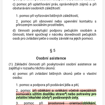
c) pomoc při uplatňování práv, oprávněných zájmů a při
obstarávání osobních záležitostí:
1. pomoc při vyřizování běžných záležitostí,
2. pomoc při obnovení nebo upevnění kontaktu s
přirozeným sociálním prostředím,
d) činnosti poskytující podporu pečujícím osobám a
činnosti, které spočívají v nácviku dovedností pečujících
osob pro zvládání péče o osoby závislé na jejich pomoci.
§ 5
Osobní asistence
(1) Základní činnosti při poskytování osobní asistence se
zajišťují v rozsahu těchto úkonů:
a) pomoc při zvládání běžných úkonů péče o vlastní
osobu:
1. pomoc a podpora při podávání jídla a pití,
2. pomoc
při oblékání a svlékání včetně speciálních
4
pomůcek
s užitím doplňku stravy
) nebo potraviny pro
5
zvláštní lékařské účely
) podávaných ústy
,
3. pomoc při
prostorové orientaci
oblékání
,