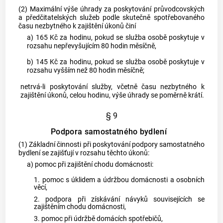
(2) Maximální výše úhrady za poskytování průvodcovských
a předčitatelských služeb podle skutečně spotřebovaného
času nezbytného k zajištění úkonů činí
a) 165 Kč za hodinu, pokud se služba osobě poskytuje v
rozsahu nepřevyšujícím 80 hodin měsíčně,
b) 145 Kč za hodinu, pokud se služba osobě poskytuje v
rozsahu vyšším než 80 hodin měsíčně;
netrvá-li poskytování služby, včetně času nezbytného k
zajištění úkonů, celou hodinu, výše úhrady se poměrně krátí.
§ 9
Podpora samostatného bydlení
(1) Základní činnosti při poskytování podpory samostatného
bydlení se zajišťují v rozsahu těchto úkonů:
a) pomoc při zajištění chodu domácnosti:
1. pomoc s úklidem a údržbou domácnosti a osobních
věcí,
2. podpora při získávání návyků souvisejících se
zajištěním chodu domácnosti,
3. pomoc při údržbě domácích spotřebičů,