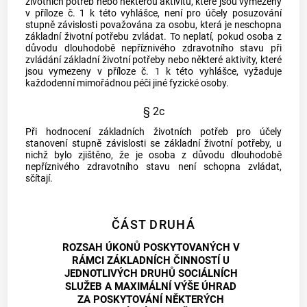
životních potřeb nebo některou aktivitu, které jsou vymezeny
v příloze č. 1 k této vyhlášce, není pro účely posuzování
stupně závislosti považována za osobu, která je neschopna
základní životní potřebu zvládat. To neplatí, pokud osoba z
důvodu dlouhodobě nepříznivého zdravotního stavu při
zvládání základní životní potřeby nebo některé aktivity, které
jsou vymezeny v příloze č. 1 k této vyhlášce, vyžaduje
každodenní mimořádnou péči jiné fyzické osoby.
§ 2c
Při hodnocení základních životních potřeb pro účely
stanovení stupně závislosti se základní životní potřeby, u
nichž bylo zjištěno, že je osoba z důvodu dlouhodobě
nepříznivého zdravotního stavu není schopna zvládat,
sčítají.
ČÁST DRUHÁ
ROZSAH ÚKONŮ POSKYTOVANÝCH V
RÁMCI ZÁKLADNÍCH ČINNOSTÍ U
JEDNOTLIVÝCH DRUHŮ SOCIÁLNÍCH
SLUŽEB A MAXIMÁLNÍ VÝŠE ÚHRAD
ZA POSKYTOVÁNÍ NĚKTERÝCH