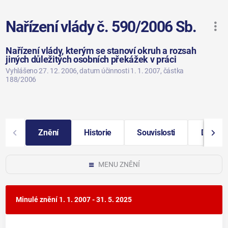
Nařízení vlády č. 590/2006 Sb.
Nařízení vlády, kterým se stanoví okruh a rozsah
jiných důležitých osobních překážek v práci
Vyhlášeno 27. 12. 2006
, datum účinnosti 1. 1. 2007
, částka
188/2006
Znění
Historie
Souvislosti
Další i
MENU ZNĚNÍ
Minulé znění
1. 1. 2007 - 31. 5. 2025