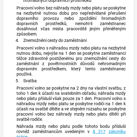
hromadných dopravních prostředků
Pracovní volno bez náhrady mzdy nebo platu se poskytne
na nezbytně nutnou dobu pro nepředvídané přerušení
dopravního provozu nebo zpoždění hromadných
dopravních prostředků, nemohl-li zaměstnanec
dosáhnout včas místa pracoviště jiným přiměřeným
způsobem.
4.
Znemožnění cesty do zaměstnání
Pracovní volno s náhradou mzdy nebo platu na nezbytně
nutnou dobu, nejvýše na 1 den se poskytne zaměstnanci
těžce zdravotně postiženému pro znemožnění cesty do
zaměstnání z povětrnostních důvodů nehromadným
dopravním prostředkem, který tento zaměstnanec
používá.
5.
Svatba
Pracovní volno se poskytne na 2 dny na vlastní svatbu, z
toho 1 den k účasti na svatebním obřadu; náhrada mzdy
nebo platu přísluší však pouze za 1 den. Pracovní volno s
náhradou mzdy nebo platu se poskytne rodiči na 1 den k
účasti na svatbě dítěte a ve stejném rozsahu se poskytne
pracovní volno bez náhrady mzdy nebo platu dítěti při
svatbě rodiče.
Náhrada mzdy nebo platu podle tohoto bodu přísluší
rovněž
zaměstnancům
uvedeným v
§ 317
zákoníku
práce
.