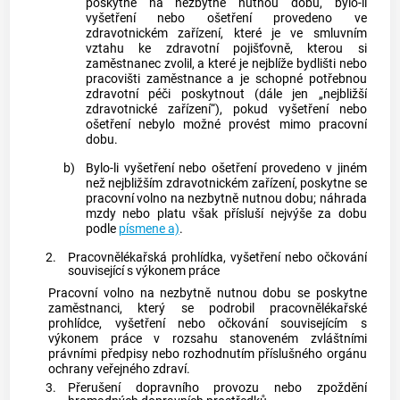
poskytne na nezbytně nutnou dobu, bylo-li
vyšetření nebo ošetření provedeno ve
zdravotnickém zařízení, které je ve smluvním
vztahu ke zdravotní pojišťovně, kterou si
zaměstnanec zvolil, a které je nejblíže bydlišti nebo
pracovišti zaměstnance a je schopné potřebnou
zdravotní péči poskytnout (dále jen „nejbližší
zdravotnické zařízení“), pokud vyšetření nebo
ošetření nebylo možné provést mimo pracovní
dobu.
b)
Bylo-li vyšetření nebo ošetření provedeno v jiném
než nejbližším zdravotnickém zařízení, poskytne se
pracovní volno na nezbytně nutnou dobu; náhrada
mzdy nebo platu však přísluší nejvýše za dobu
podle
písmene a)
.
2.
Pracovnělékařská prohlídka, vyšetření nebo očkování
související s výkonem práce
Pracovní volno na nezbytně nutnou dobu se poskytne
zaměstnanci, který se podrobil pracovnělékařské
prohlídce, vyšetření nebo očkování souvisejícím s
výkonem práce v rozsahu stanoveném zvláštními
právními předpisy nebo
rozhodnutím příslušného orgánu
ochrany veřejného zdraví.
3.
Přerušení dopravního provozu nebo zpoždění