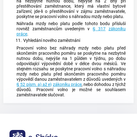
na nezbytně nutnou dobu, nejvýše na 2 dny při
přestěhování zaměstnance, který má vlastní bytové
zařízení; jde-li o přestěhování v zájmu zaměstnavatele,
poskytne se pracovní volno s náhradou mzdy nebo platu.
Náhrada mzdy nebo platu podle tohoto bodu přísluší
rovněž zaměstnancům uvedeným v
§ 317
zákoníku
práce
.
11.
Vyhledání nového zaměstnání
Pracovní volno bez náhrady mzdy nebo platu před
skončením pracovního poměru se poskytne na nezbytně
nutnou dobu, nejvýše na 1 půlden v
týdnu
, po dobu
odpovídající výpovědní době v délce dvou měsíců. Ve
stejném rozsahu se poskytne pracovní volno s náhradou
mzdy nebo platu před skončením pracovního poměru
výpovědí danou
zaměstnavatelem
z důvodů uvedených v
§ 52 písm. a) až e)
zákoníku práce
, nebo dohodou z týchž
důvodů. Pracovní volno je možné se souhlasem
zaměstnavatele
slučovat.