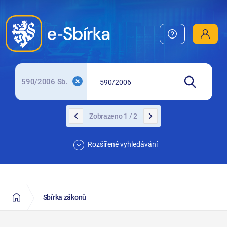
EUR-Lex
EuroVOC
N-Lex
zakony.gov.cz
590/2006 Sb.
Zobrazeno 1 / 2
Rozšířené vyhledávání
Sbírka zákonů