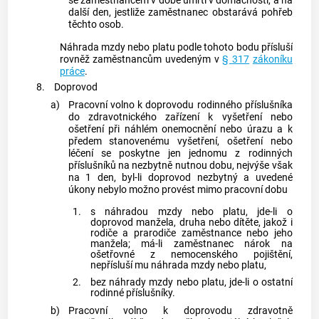
se
zaměstnancem
v době úmrtí v domácnosti, a na
další den, jestliže
zaměstnanec
obstarává pohřeb
těchto osob.
Náhrada mzdy nebo platu podle tohoto bodu přísluší
rovněž
zaměstnancům
uvedeným v
§ 317
zákoníku
práce
.
8.
Doprovod
a)
Pracovní volno k doprovodu rodinného příslušníka
do zdravotnického zařízení k vyšetření nebo
ošetření při náhlém onemocnění nebo úrazu a k
předem stanovenému vyšetření, ošetření nebo
léčení se poskytne jen jednomu z rodinných
příslušníků na nezbytně nutnou dobu, nejvýše však
na 1 den, byl-li doprovod nezbytný a uvedené
úkony nebylo možno provést mimo pracovní dobu
1.
s náhradou mzdy nebo platu, jde-li o
doprovod manžela, druha nebo dítěte, jakož i
rodiče a prarodiče
zaměstnance
nebo jeho
manžela; má-li
zaměstnanec
nárok na
ošetřovné z nemocenského pojištění,
nepřísluší mu náhrada mzdy nebo platu,
2.
bez náhrady mzdy nebo platu, jde-li o ostatní
rodinné příslušníky.
b)
Pracovní volno k doprovodu zdravotně