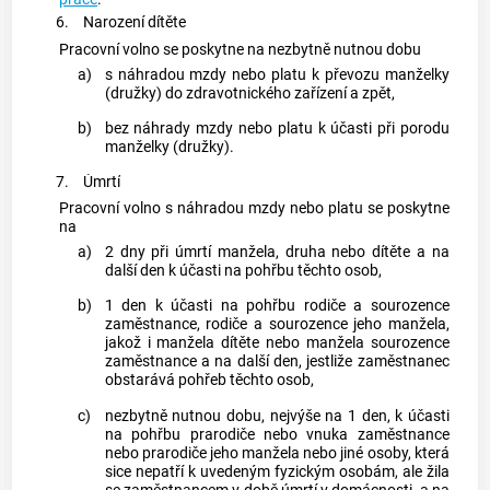
6.
Narození dítěte
Pracovní volno se poskytne na nezbytně nutnou dobu
a)
s náhradou mzdy nebo platu k převozu manželky
(družky) do zdravotnického zařízení a zpět,
b)
bez náhrady mzdy nebo platu k účasti při porodu
manželky (družky).
7.
Úmrtí
Pracovní volno s náhradou mzdy nebo platu se poskytne
na
a)
2 dny při úmrtí manžela, druha nebo dítěte a na
další den k účasti na pohřbu těchto osob,
b)
1 den k účasti na pohřbu rodiče a sourozence
zaměstnance
, rodiče a sourozence jeho manžela,
jakož i manžela dítěte nebo manžela sourozence
zaměstnance
a na další den, jestliže
zaměstnanec
obstarává pohřeb těchto osob,
c)
nezbytně nutnou dobu, nejvýše na 1 den, k účasti
na pohřbu prarodiče nebo vnuka
zaměstnance
nebo prarodiče jeho manžela nebo jiné osoby, která
sice nepatří k uvedeným fyzickým osobám, ale žila