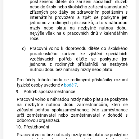
postiženého dítěte do zařízení sociálních služeb
nebo do školy nebo školského zařízení samostatně
zřízených pro žáky se zdravotním postižením s
internátním provozem a zpět se poskytne jen
jednomu z rodinných příslušníků, a to s náhradou
mzdy nebo platu na nezbytně nutnou dobu,
nejvýše však na 6 pracovních dnů v kalendářním
roce.
c)
Pracovní volno k doprovodu dítěte do školského
poradenského zařízení ke zjištění speciálních
vzdělávacích potřeb dítěte se poskytne jen
jednomu z rodinných příslušníků na nezbytně
nutnou dobu bez náhrady mzdy nebo platu.
Pro účely tohoto bodu se rodinnými příslušníky rozumí
fyzické osoby uvedené v
bodě 7
.
9.
Pohřeb spoluzaměstnance
Pracovní volno s náhradou mzdy nebo platu se poskytne
na nezbytně nutnou dobu zaměstnancům, kteří se
zúčastní pohřbu spoluzaměstnance; tyto zaměstnance
určí zaměstnavatel nebo zaměstnavatel v dohodě s
odborovou organizací.
10.
Přestěhování
Pracovní volno bez náhrady mzdy nebo platu se poskytne