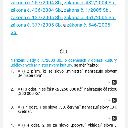
zákona č. 257/2004 Sb.
,
zákona č. 482/2004 Sb.
,
zákona č. 436/2004 Sb.
,
zákona č. 1/2005 Sb.
,
zákona č. 127/2005 Sb.
,
zákona č. 361/2005 Sb.
,
zákona č. 377/2005 Sb.
a
zákona č. 546/2005
Sb.
:
Čl. I
Nařízení vlády č. 5/2003 Sb., o oceněních v oblasti kultury,
udělovaných Ministerstvem kultury
, se mění takto:
1.
V § 2 písm. k) se slovo „ministra“ nahrazuje slovem
„Ministerstva“.
2.
V § 3 odst. 4 se částka „250 000 Kč“ nahrazuje částkou
„300 000 Kč“.
3.
V § 4 odst. 1 se slova „30. června“ nahrazují slovy „31.
května“.
4.
V § 4 odst. 2 se za slovo „pobytu“ vkládají slova „,