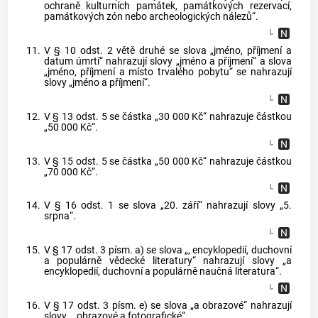
ochraně kulturních památek, památkových rezervací,
památkových zón nebo archeologických nálezů“.
11.
V § 10 odst. 2 větě druhé se slova „jméno, příjmení a
datum úmrtí“ nahrazují slovy „jméno a příjmení“ a slova
„jméno, příjmení a místo trvalého pobytu“ se nahrazují
slovy „jméno a příjmení“.
12.
V § 13 odst. 5 se částka „30 000 Kč“ nahrazuje částkou
„50 000 Kč“.
13.
V § 15 odst. 5 se částka „50 000 Kč“ nahrazuje částkou
„70 000 Kč“.
14.
V § 16 odst. 1 se slova „20. září“ nahrazují slovy „5.
srpna“.
15.
V § 17 odst. 3 písm. a) se slova „, encyklopedií, duchovní
a populárně vědecké literatury“ nahrazují slovy „a
encyklopedií, duchovní a populárně naučná literatura“.
16.
V § 17 odst. 3 písm. e) se slova „a obrazové“ nahrazují
slovy „, obrazové a fotografické“.