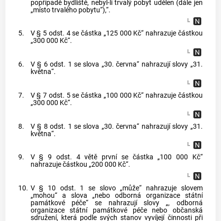
popřípadě bydliště, nebyl-li trvalý pobyt udělen (dále jen
„místo trvalého pobytu“),“.
5.
V § 5 odst. 4 se částka „125 000 Kč“ nahrazuje částkou
„300 000 Kč“.
6.
V § 6 odst. 1 se slova „30. června“ nahrazují slovy „31.
května“.
7.
V § 7 odst. 5 se částka „100 000 Kč“ nahrazuje částkou
„300 000 Kč“.
8.
V § 8 odst. 1 se slova „30. června“ nahrazují slovy „31.
května“.
9.
V § 9 odst. 4 větě první se částka „100 000 Kč“
nahrazuje částkou „200 000 Kč“.
10.
V § 10 odst. 1 se slovo „může“ nahrazuje slovem
„mohou“ a slova „nebo odborná organizace státní
památkové péče“ se nahrazují slovy „, odborná
organizace státní památkové péče nebo občanská
sdružení, která podle svých stanov vyvíjejí činnosti při