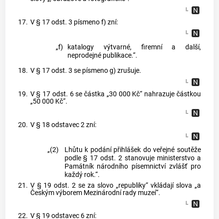
17.
V § 17 odst. 3 písmeno f) zní:
„f)
katalogy výtvarné, firemní a další,
neprodejné publikace.“.
18.
V § 17 odst. 3 se písmeno g) zrušuje.
19.
V § 17 odst. 6 se částka „30 000 Kč“ nahrazuje částkou
„50 000 Kč“.
20.
V § 18 odstavec 2 zní:
„(2)
Lhůtu k podání přihlášek do veřejné soutěže
podle § 17 odst. 2 stanovuje ministerstvo a
Památník národního písemnictví zvlášť pro
každý rok.“.
21.
V § 19 odst. 2 se za slovo „republiky“ vkládají slova „a
Českým výborem Mezinárodní rady muzeí“.
22.
V § 19 odstavec 6 zní: