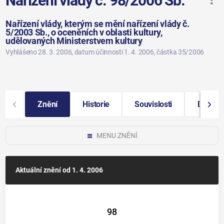
Nařízení vlády č. 98/2006 Sb.
Nařízení vlády, kterým se mění nařízení vlády č.
5/2003 Sb., o oceněních v oblasti kultury,
udělovaných Ministerstvem kultury
Vyhlášeno 28. 3. 2006
, datum účinnosti 1. 4. 2006
, částka 35/2006
Znění
Historie
Souvislosti
Další i
MENU ZNĚNÍ
Aktuální znění
od 1. 4. 2006
98