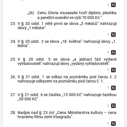
„(6)
Cenu Gloria musaealis tvoří diplom, plastika
a peněžní ocenění ve výši 70 000 Kč.“.
23.
V § 20 odst. 1 větě první se slova „3 měsíců“ nahrazují
slovy „1 měsíce“.
24.
V § 20 odst. 2 se slova „18. května“ nahrazují slovy „1.
ledna“.
25.
V § 20 odst. 5 se slova „a jednací řád vydané
vyhlašovateli“ nahrazují slovy „vydaný vyhlašovateli“.
26.
V § 21 odst. 1 se odkaz na poznámku pod čarou č. 2
nahrazuje odkazem na poznámku pod čarou č. 1.
27.
V § 21 odst. 6 se částka „15 000 Kč“ nahrazuje částkou
„50 000 Kč“.
28.
Nadpis nad § 23 zní: „Cena Ministerstva kultury – cena
hranému filmu zemí Visegradu“.