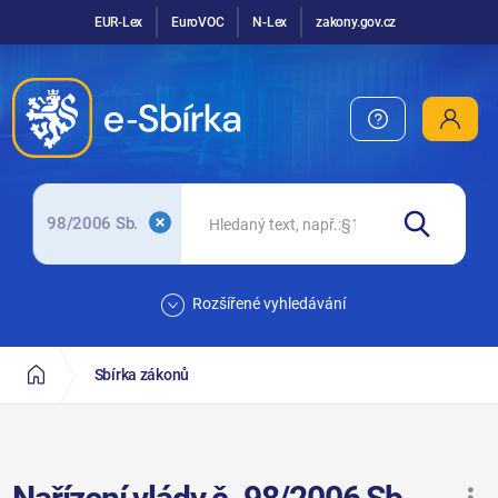
EUR-Lex
EuroVOC
N-Lex
zakony.gov.cz
98/2006 Sb.
Rozšířené vyhledávání
Sbírka zákonů