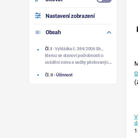
Nastavení zobrazení
Obsah
Čl. I
- Vyhláška č. 384/2006 Sb.,
kterou se stanoví podrobnosti o
M
uvádění osiva a sadby pěstovaných
rostlin do oběhu, se mění takto:
o
Čl. II
- Účinnost
(
V
d
1