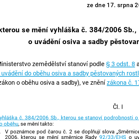
ze dne 17. srpna 2
kterou se mění vyhláška č. 384/2006 Sb.,
o uvádění osiva a sadby pěstova
inisterstvo zemědělství stanoví podle
§ 3 odst. 8
 uvádění do oběhu osiva a sadby pěstovaných rost
zákon o oběhu osiva a sadby), ve znění
zákona č. 1
Čl. I
yhláška č. 384/2006 Sb., kterou se stanoví podrobnosti o
o oběhu
, se mění takto:
.
V poznámce pod čarou č. 2 se doplňují slova „Směrni
2006, kterou se mění směrnice Rady
92/33/EHS
o uv