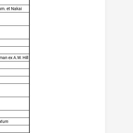
m. et Nakai
yman ex A.W. Hill
atum