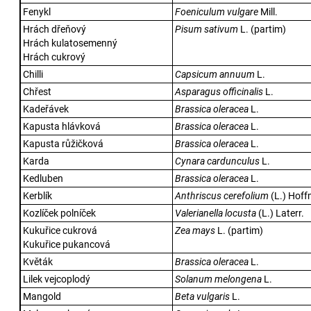
Fenykl
Foeniculum vulgare
Mill.
Hrách dřeňový
Pisum sativum
L. (partim)
Hrách kulatosemenný
Hrách cukrový
Chilli
Capsicum annuum
L.
Chřest
Asparagus officinalis
L.
Kadeřávek
Brassica oleracea
L.
Kapusta hlávková
Brassica oleracea
L.
Kapusta růžičková
Brassica oleracea
L.
Karda
Cynara cardunculus
L.
Kedluben
Brassica oleracea
L.
Kerblík
Anthriscus cerefolium
(L.) Hoff
Kozlíček polníček
Valerianella locusta
(L.) Laterr.
Kukuřice cukrová
Zea mays
L. (partim)
Kukuřice pukancová
Květák
Brassica oleracea
L.
Lilek vejcoplodý
Solanum melongena
L.
Mangold
Beta vulgaris
L.