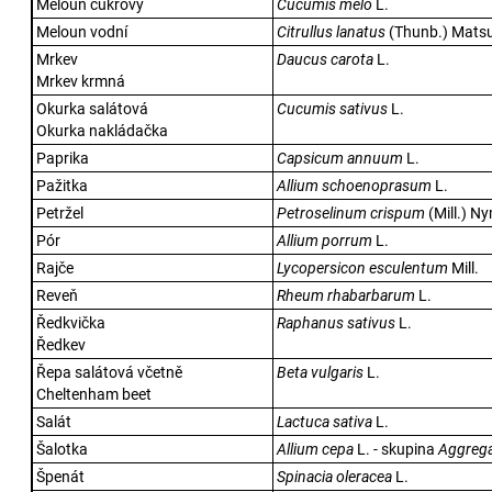
Meloun cukrový
Cucumis melo
L.
Meloun vodní
Citrullus lanatus
(Thunb.) Matsu
Mrkev
Daucus carota
L.
Mrkev krmná
Okurka salátová
Cucumis sativus
L.
Okurka nakládačka
Paprika
Capsicum annuum
L.
Pažitka
Allium schoenoprasum
L.
Petržel
Petroselinum crispum
(Mill.) N
Pór
Allium porrum
L.
Rajče
Lycopersicon esculentum
Mill.
Reveň
Rheum rhabarbarum
L.
Ředkvička
Raphanus sativus
L.
Ředkev
Řepa salátová včetně
Beta vulgaris
L.
Cheltenham beet
Salát
Lactuca sativa
L.
Šalotka
Allium cepa
L. - skupina
Aggreg
Špenát
Spinacia oleracea
L.