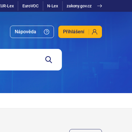
EUR-Lex
EuroVOC
N-Lex
zakony.gov.cz
Nápověda
Přihlášení