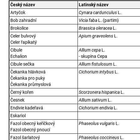
Český název
Latinský název
Artyčok
Cynara cardunculus
L.
Bob zahradní
Vicia faba
L. (partim)
Brokolice
Brassica oleracea
L.
Celer bulvový
Apium graveolens
L.
Celer řapíkatý
Cibule
Allium cepa
L.
Echalion
- skupina Cepa
Cibule sečka
Allium fistulosum
L.
Čekanka hlávková
Cichorium intybus
L.
Čekanka pro puky
Čekanka průmyslová
Černý kořen
Scorzonera hispanica
L.
Česnek
Allium sativum
L.
Endivie kadeřavá
Cichorium endivia
L.
Eskariol
Fazol obecný keříčkový
Phaseolus vulgaris
L.
Fazol obecný pnoucí
Fazol šarlatový
Phaseolus coccineus
L.