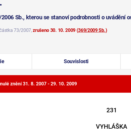
.
/2006 Sb., kterou se stanoví podrobnosti o uvádění 
 částka 73/2007
,
zrušeno 30. 10. 2009
(
369/2009 Sb.
)
ie
Souvislosti
nulé znění
31. 8. 2007 - 29. 10. 2009
231
VYHLÁŠKA