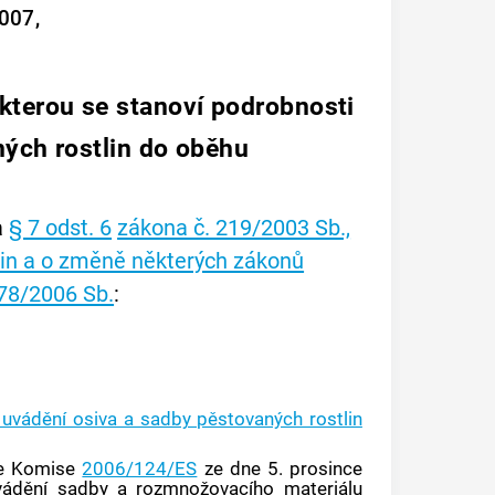
007,
 kterou se stanoví podrobnosti
ných rostlin do oběhu
a
§ 7 odst. 6
zákona č. 219/2003 Sb.,
lin a o změně některých zákonů
78/2006 Sb.
:
 uvádění osiva a sadby pěstovaných rostlin
ce Komise
2006/124/ES
ze dne 5. prosince
ádění sadby a rozmnožovacího materiálu