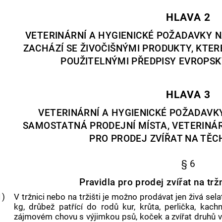
HLAVA 2
VETERINÁRNÍ A HYGIENICKÉ POŽADAVKY N
ZACHÁZÍ SE ŽIVOČIŠNÝMI PRODUKTY, KTE
POUŽITELNÝMI PŘEDPISY EVROPS
HLAVA 3
VETERINÁRNÍ A HYGIENICKÉ POŽADAVKY
SAMOSTATNÁ PRODEJNÍ MÍSTA, VETERINÁR
PRO PRODEJ ZVÍŘAT NA TĚ
§ 6
Pravidla pro prodej zvířat na tržn
1)
V tržnici nebo na tržišti je možno prodávat jen živá sel
kg, drůbež patřící do rodů kur, krůta, perlička, kachn
zájmovém chovu s výjimkou psů, koček a zvířat druhů vy