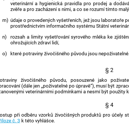
veterinární a hygienická pravidla pro prodej a dodává
zvěře a pro zacházení s nimi, a co se rozumí tímto ma
m)
údaje o provedených vyšetřeních, jež jsou laboratoře p
prostřednictvím informačního systému
Státní veteriná
n)
rozsah a limity vyšetřování syrového mléka ke zjišt
ohrožujících zdraví lidí,
o)
které potraviny živočišného původu jsou nepoživatelné
§ 2
otraviny živočišného původu, posouzené jako poživat
pracování (dále jen „poživatelné po úpravě“), musí být zpra
tanovenými veterinárními podmínkami a nesmí být použity k
§ 4
ostup při odběru vzorků
živočišných produktů
pro účely st
říloze č. 3
k této vyhlášce.