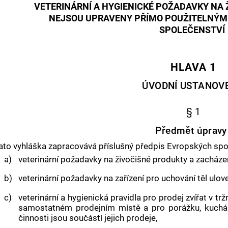
VETERINÁRNÍ A HYGIENICKÉ POŽADAVKY NA 
NEJSOU UPRAVENY PŘÍMO POUŽITELNÝM
SPOLEČENSTVÍ
HLAVA 1
ÚVODNÍ USTANOV
§ 1
Předmět úpravy
ato vyhláška zapracovává příslušný předpis Evropských spo
a)
veterinární požadavky na
živočišné produkty
a zacházen
b)
veterinární požadavky na zařízení pro uchování těl uloven
c)
veterinární a hygienická pravidla pro prodej zvířat v trž
samostatném prodejním místě a pro
porážku
, kuchá
činnosti jsou součástí jejich prodeje,