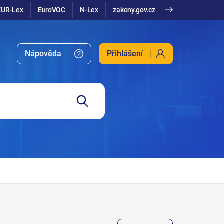
EUR-Lex
EuroVOC
N-Lex
zakony.gov.cz
Nápověda
Přihlášení