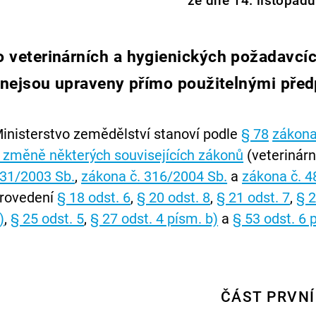
ze dne 14. listopad
o veterinárních a hygienických požadavcíc
nejsou upraveny přímo použitelnými před
inisterstvo zemědělství stanoví podle
§ 78
zákona 
 změně některých souvisejících zákonů
(veterinárn
31/2003 Sb.
,
zákona č. 316/2004 Sb.
a
zákona č. 4
rovedení
§ 18 odst. 6
,
§ 20 odst. 8
,
§ 21 odst. 7
,
§ 2
)
,
§ 25 odst. 5
,
§ 27 odst. 4 písm. b)
a
§ 53 odst. 6 
ČÁST PRVNÍ