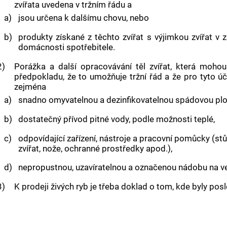
zvířata uvedena v tržním řádu a
a)
jsou určena k dalšímu chovu, nebo
b)
produkty získané z těchto zvířat s výjimkou zvířat 
domácnosti
spotřebitele
.
2)
Porážka
a další opracovávání těl zvířat, která mohou
předpokladu, že to umožňuje tržní řád a že pro tyto ú
zejména
a)
snadno omyvatelnou a dezinfikovatelnou spádovou ploc
b)
dostatečný přívod pitné vody, podle možnosti teplé,
c)
odpovídající zařízení, nástroje a pracovní pomůcky (st
zvířat, nože, ochranné prostředky apod.),
d)
nepropustnou, uzavíratelnou a označenou nádobu na
v
3)
K prodeji živých ryb je třeba doklad o tom, kde byly po