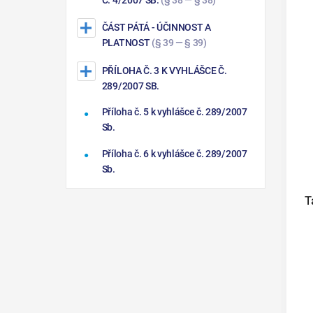
Č. 4/2007 SB.
(§ 38 — § 38)
ČÁST PÁTÁ
- ÚČINNOST A
PLATNOST
(§ 39 — § 39)
PŘÍLOHA Č. 3 K VYHLÁŠCE Č.
289/2007 SB.
Příloha č. 5 k vyhlášce č. 289/2007
Sb.
Příloha č. 6 k vyhlášce č. 289/2007
Sb.
T