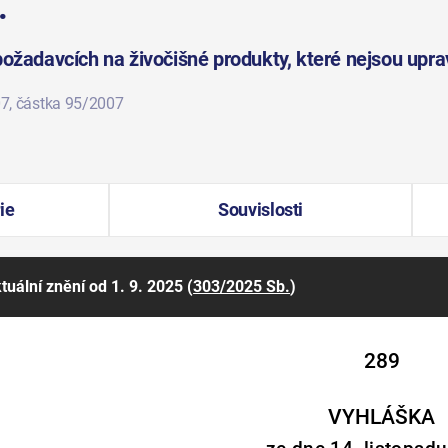
.
požadavcích na živočišné produkty, které nejsou upr
07
, částka 95/2007
ie
Souvislosti
tuální znění
od 1. 9. 2025
(
303/2025 Sb.
)
289
VYHLÁŠKA