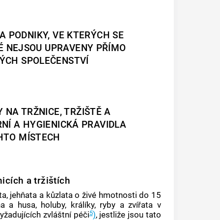
A PODNIKY, VE KTERÝCH SE
RÉ NEJSOU UPRAVENY PŘÍMO
KÝCH SPOLEČENSTVÍ
 NA TRŽNICE, TRŽIŠTĚ A
NÍ A HYGIENICKÁ PRAVIDLA
CHTO MÍSTECH
icích a tržištích
ata, jehňata a kůzlata o živé hmotnosti do 15
a a husa, holuby, králíky, ryby a zvířata v
5
žadujících zvláštní péči
)
, jestliže jsou tato