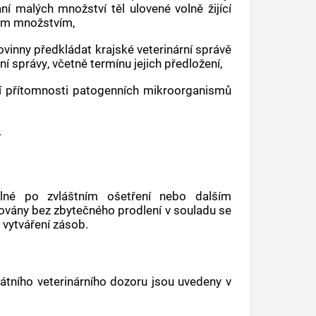
ní malých množství těl ulovené volně žijící
lým množstvím,
ovinny předkládat krajské veterinární správě
rní správy
, včetně termínu jejich předložení,
ění přítomnosti patogenních mikroorganismů
.
elné po zvláštním ošetření nebo dalším
covány bez zbytečného prodlení v souladu se
 vytváření zásob.
átního veterinárního dozoru jsou uvedeny v