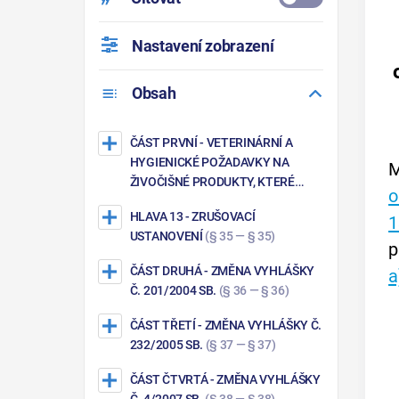
Nastavení zobrazení
Obsah
ČÁST PRVNÍ
- VETERINÁRNÍ A
HYGIENICKÉ POŽADAVKY NA
M
ŽIVOČIŠNÉ PRODUKTY, KTERÉ
o
NEJSOU UPRAVENY PŘÍMO
HLAVA 13
- ZRUŠOVACÍ
1
POUŽITELNÝMI PŘEDPISY
USTANOVENÍ
(§ 35 — § 35)
EVROPSKÝCH SPOLEČENSTVÍ
p
(§ 1 — § 34)
ČÁST DRUHÁ
- ZMĚNA VYHLÁŠKY
a
Č. 201/2004 SB.
(§ 36 — § 36)
ČÁST TŘETÍ
- ZMĚNA VYHLÁŠKY Č.
232/2005 SB.
(§ 37 — § 37)
ČÁST ČTVRTÁ
- ZMĚNA VYHLÁŠKY