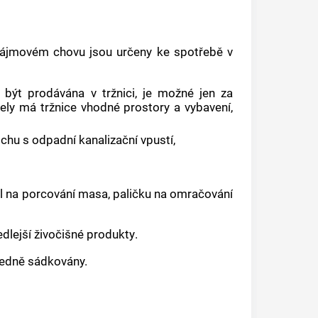
v zájmovém chovu jsou určeny ke spotřebě v
 být prodávána v tržnici, je možné jen za
čely má tržnice vhodné prostory a vybavení,
hu s odpadní kanalizační vpustí,
ůl na porcování masa, paličku na omračování
edlejší živočišné produkty
.
sledně sádkovány.