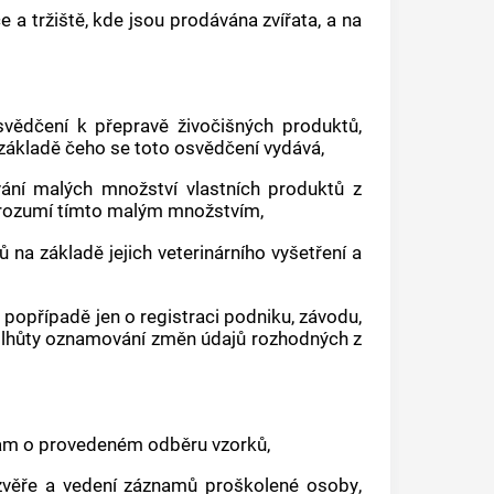
e a tržiště, kde jsou prodávána zvířata, a na
osvědčení k přepravě živočišných produktů,
a základě čeho se toto osvědčení vydává,
vání malých množství vlastních produktů z
e rozumí tímto malým množstvím,
na základě jejich veterinárního vyšetření a
 popřípadě jen o registraci podniku, závodu,
 a lhůty oznamování změn údajů rozhodných z
nam o provedeném odběru vzorků,
í zvěře a vedení záznamů
proškolené osoby
,