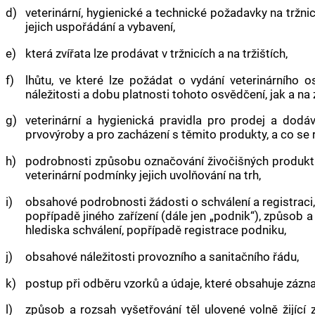
d)
veterinární, hygienické a technické požadavky na tržnic
jejich uspořádání a vybavení,
e)
která zvířata lze prodávat v tržnicích a na tržištích,
f)
lhůtu, ve které lze požádat o vydání veterinárního 
náležitosti a dobu platnosti tohoto osvědčení, jak a n
g)
veterinární a hygienická pravidla pro prodej a dodá
prvovýroby a pro zacházení s těmito produkty, a co s
h)
podrobnosti způsobu označování živočišných produktů 
veterinární podmínky jejich uvolňování na trh,
i)
obsahové podrobnosti žádosti o schválení a registraci,
popřípadě jiného zařízení (dále jen „podnik“), způsob
hlediska schválení, popřípadě registrace podniku,
j)
obsahové náležitosti provozního a sanitačního řádu,
k)
postup při odběru vzorků a údaje, které obsahuje záz
l)
způsob a rozsah vyšetřování těl ulovené volně žijíc