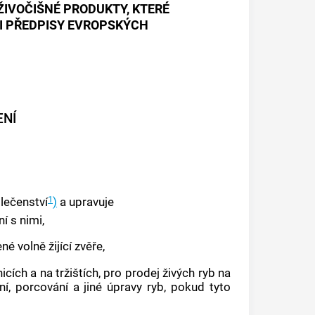
ŽIVOČIŠNÉ PRODUKTY, KTERÉ
I PŘEDPISY EVROPSKÝCH
ENÍ
1
lečenství
)
a upravuje
í s nimi,
é volně žijící zvěře,
nicích a na tržištích, pro prodej živých ryb na
ní, porcování a jiné úpravy ryb, pokud tyto