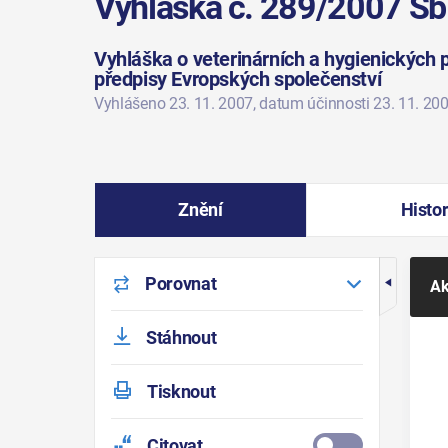
Vyhláška č. 289/2007 Sb
Vyhláška o veterinárních a hygienických 
předpisy Evropských společenství
Vyhlášeno 23. 11. 2007
, datum účinnosti 23. 11. 20
Znění
Histor
Porovnat
Ak
Stáhnout
Tisknout
Citovat