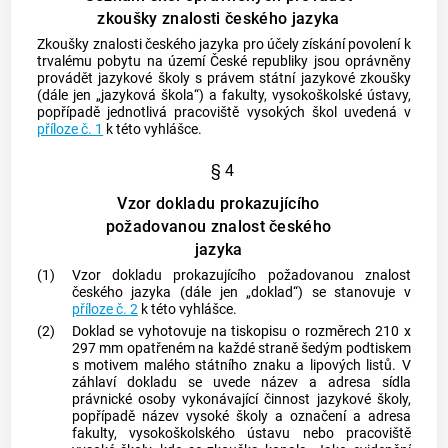
zkoušky znalosti českého jazyka
Zkoušky znalosti českého jazyka pro účely získání povolení k
trvalému pobytu na území České republiky jsou oprávněny
provádět jazykové školy s právem státní jazykové zkoušky
(dále jen „jazyková škola“) a fakulty, vysokoškolské ústavy,
popřípadě jednotlivá pracoviště vysokých škol uvedená v
příloze č. 1
k této vyhlášce.
§ 4
Vzor dokladu prokazujícího
požadovanou znalost českého
jazyka
(1)
Vzor dokladu prokazujícího požadovanou znalost
českého jazyka (dále jen „doklad“) se stanovuje v
příloze č. 2
k této vyhlášce.
(2)
Doklad se vyhotovuje na tiskopisu o rozměrech 210 x
297 mm opatřeném na každé straně šedým podtiskem
s motivem malého státního znaku a lipových listů. V
záhlaví dokladu se uvede název a adresa sídla
právnické osoby vykonávající činnost jazykové školy,
popřípadě název vysoké školy a označení a adresa
fakulty, vysokoškolského ústavu nebo pracoviště