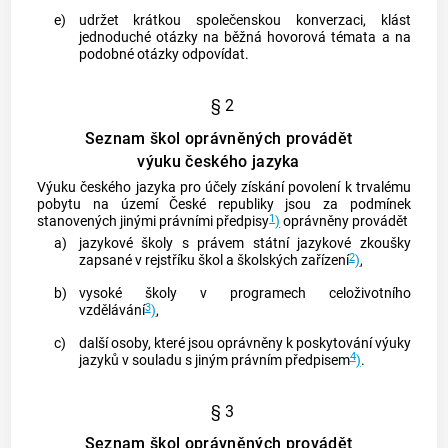
e)
udržet krátkou společenskou konverzaci, klást
jednoduché otázky na běžná hovorová témata a na
podobné otázky odpovídat.
§ 2
Seznam škol oprávněných provádět
výuku českého jazyka
Výuku českého jazyka pro účely získání povolení k trvalému
pobytu na území České republiky jsou za podmínek
1
stanovených jinými právními předpisy
)
oprávněny provádět
a)
jazykové školy s právem státní jazykové zkoušky
2
zapsané v rejstříku škol a školských zařízení
)
,
b)
vysoké školy v programech celoživotního
3
vzdělávání
)
,
c)
další osoby, které jsou oprávněny k poskytování výuky
4
jazyků v souladu s jiným právním předpisem
)
.
§ 3
Seznam škol oprávněných provádět