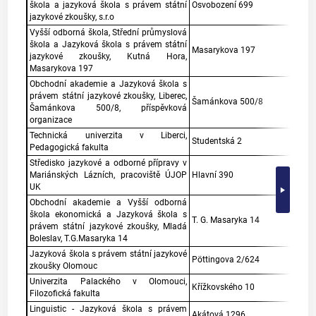
škola a jazyková škola s právem státní
Osvobození 699
jazykové zkoušky, s.r.o
Vyšší odborná škola, Střední průmyslová
škola a Jazyková škola s právem státní
Masarykova 197
jazykové zkoušky, Kutná Hora,
Masarykova 197
Obchodní akademie a Jazyková škola s
právem státní jazykové zkoušky, Liberec,
Šamánkova 500/8
Šamánkova 500/8, příspěvková
organizace
Technická univerzita v Liberci,
Studentská 2
Pedagogická fakulta
Středisko jazykové a odborné přípravy v
Mariánských Lázních, pracoviště ÚJOP
Hlavní 390
UK
Obchodní akademie a Vyšší odborná
škola ekonomická a Jazyková škola s
T. G. Masaryka 14
právem státní jazykové zkoušky, Mladá
Boleslav, T.G.Masaryka 14
Jazyková škola s právem státní jazykové
Pöttingova 2/624
zkoušky Olomouc
Univerzita Palackého v Olomouci,
Křížkovského 10
Filozofická fakulta
Linguistic - Jazyková škola s právem
Akátová 1296