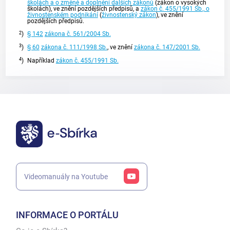
školách a o změně a doplnění dalších zákonů
(zákon o vysokých
školách), ve znění pozdějších předpisů, a
zákon č. 455/1991 Sb., o
živnostenském podnikání
(
živnostenský zákon
), ve znění
pozdějších předpisů.
2
)
§ 142
zákona č. 561/2004 Sb.
3
)
§ 60
zákona č. 111/1998 Sb.
, ve znění
zákona č. 147/2001 Sb.
4
)
Například
zákon č. 455/1991 Sb.
Videomanuály na Youtube
INFORMACE O PORTÁLU