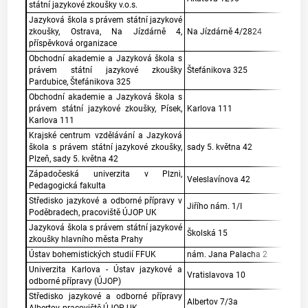
státní jazykové zkoušky v.o.s.
Jazyková škola s právem státní jazykové
zkoušky, Ostrava, Na Jízdárně 4,
Na Jízdárně 4/2824
příspěvková organizace
Obchodní akademie a Jazyková škola s
právem státní jazykové zkoušky
Štefánikova 325
Pardubice, Štefánikova 325
Obchodní akademie a Jazyková škola s
právem státní jazykové zkoušky, Písek,
Karlova 111
Karlova 111
Krajské centrum vzdělávání a Jazyková
škola s právem státní jazykové zkoušky,
sady 5. května 42
Plzeň, sady 5. května 42
Západočeská univerzita v Plzni,
Veleslavínova 42
Pedagogická fakulta
Středisko jazykové a odborné přípravy v
Jiřího nám. 1/I
Poděbradech, pracoviště ÚJOP UK
Jazyková škola s právem státní jazykové
Školská 15
zkoušky hlavního města Prahy
Ústav bohemistických studií FFUK
nám. Jana Palacha 2
Univerzita Karlova - Ústav jazykové a
Vratislavova 10
odborné přípravy (ÚJOP)
Středisko jazykové a odborné přípravy
Albertov 7/3a