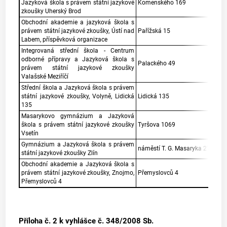
Jazyková škola s právem státní jazykové
Komenského 169
zkoušky Uherský Brod
Obchodní akademie a jazyková škola s
právem státní jazykové zkoušky, Ústí nad
Pařížská 15
Labem, příspěvková organizace
Integrovaná střední škola - Centrum
odborné přípravy a Jazyková škola s
Palackého 49
právem státní jazykové zkoušky
Valašské Meziříčí
Střední škola a Jazyková škola s právem
státní jazykové zkoušky, Volyně, Lidická
Lidická 135
135
Masarykovo gymnázium a Jazyková
škola s právem státní jazykové zkoušky
Tyršova 1069
Vsetín
Gymnázium a Jazyková škola s právem
náměstí T. G. Masaryka 2734-9
státní jazykové zkoušky Zlín
Obchodní akademie a Jazyková škola s
právem státní jazykové zkoušky, Znojmo,
Přemyslovců 4
Přemyslovců 4
Příloha č. 2
k vyhlášce č. 348/2008 Sb.