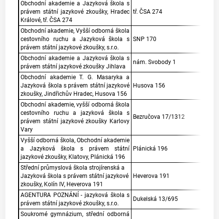
Obchodní akademie a Jazyková škola s
právem státní jazykové zkoušky, Hradec
tř. ČSA 274
Králové, tř. ČSA 274
Obchodní akademie, Vyšší odborná škola
cestovního ruchu a Jazyková škola s
SNP 170
právem státní jazykové zkoušky, s.r.o.
Obchodní akademie a Jazyková škola s
nám. Svobody 1
právem státní jazykové zkoušky Jihlava
Obchodní akademie T. G. Masaryka a
Jazyková škola s právem státní jazykové
Husova 156
zkoušky, Jindřichův Hradec, Husova 156
Obchodní akademie, vyšší odborná škola
cestovního ruchu a jazyková škola s
Bezručova 17/1312
právem státní jazykové zkoušky Karlovy
Vary
Vyšší odborná škola, Obchodní akademie
a Jazyková škola s právem státní
Plánická 196
jazykové zkoušky, Klatovy, Plánická 196
Střední průmyslová škola strojírenská a
Jazyková škola s právem státní jazykové
Heverova 191
zkoušky, Kolín IV, Heverova 191
AGENTURA POZNÁNÍ - jazyková škola s
Dukelská 13/695
právem státní jazykové zkoušky, s.r.o.
Soukromé gymnázium, střední odborná