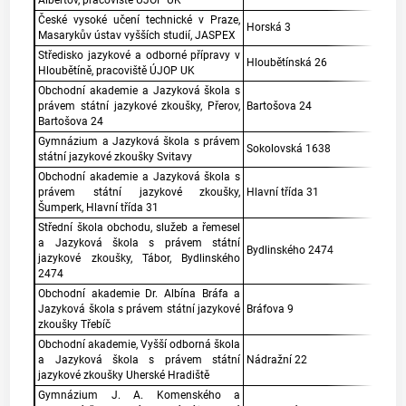
Albertov, pracoviště ÚJOP UK
České vysoké učení technické v Praze,
Horská 3
Masarykův ústav vyšších studií, JASPEX
Středisko jazykové a odborné přípravy v
Hloubětínská 26
Hloubětíně, pracoviště ÚJOP UK
Obchodní akademie a Jazyková škola s
právem státní jazykové zkoušky, Přerov,
Bartošova 24
Bartošova 24
Gymnázium a Jazyková škola s právem
Sokolovská 1638
státní jazykové zkoušky Svitavy
Obchodní akademie a Jazyková škola s
právem státní jazykové zkoušky,
Hlavní třída 31
Šumperk, Hlavní třída 31
Střední škola obchodu, služeb a řemesel
a Jazyková škola s právem státní
Bydlinského 2474
jazykové zkoušky, Tábor, Bydlinského
2474
Obchodní akademie Dr. Albína Bráfa a
Jazyková škola s právem státní jazykové
Bráfova 9
zkoušky Třebíč
Obchodní akademie, Vyšší odborná škola
a Jazyková škola s právem státní
Nádražní 22
jazykové zkoušky Uherské Hradiště
Gymnázium J. A. Komenského a