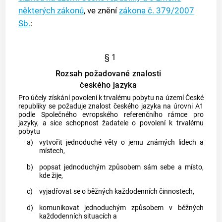
některých zákonů
, ve znění
zákona č. 379/2007
Sb.
:
§ 1
Rozsah požadované znalosti
českého jazyka
Pro účely získání povolení k trvalému pobytu na území České
republiky se požaduje znalost českého jazyka na úrovni A1
podle Společného evropského referenčního rámce pro
jazyky, a sice schopnost žadatele o povolení k trvalému
pobytu
a)
vytvořit jednoduché věty o jemu známých lidech a
místech,
b)
popsat jednoduchým způsobem sám sebe a místo,
kde žije,
c)
vyjadřovat se o běžných každodenních činnostech,
d)
komunikovat jednoduchým způsobem v běžných
každodenních situacích a