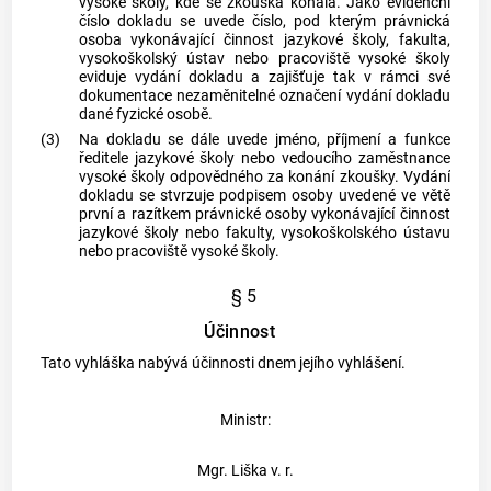
vysoké školy, kde se zkouška konala. Jako evidenční
číslo dokladu se uvede číslo, pod kterým právnická
osoba vykonávající činnost jazykové školy, fakulta,
vysokoškolský ústav nebo pracoviště vysoké školy
eviduje vydání dokladu a zajišťuje tak v rámci své
dokumentace nezaměnitelné označení vydání dokladu
dané fyzické osobě.
(3)
Na dokladu se dále uvede jméno, příjmení a funkce
ředitele jazykové školy nebo vedoucího zaměstnance
vysoké školy odpovědného za konání zkoušky. Vydání
dokladu se stvrzuje podpisem osoby uvedené ve větě
první a razítkem právnické osoby vykonávající činnost
jazykové školy nebo fakulty, vysokoškolského ústavu
nebo pracoviště vysoké školy.
§ 5
Účinnost
Tato vyhláška nabývá účinnosti dnem jejího vyhlášení.
Ministr:
Mgr. Liška v. r.