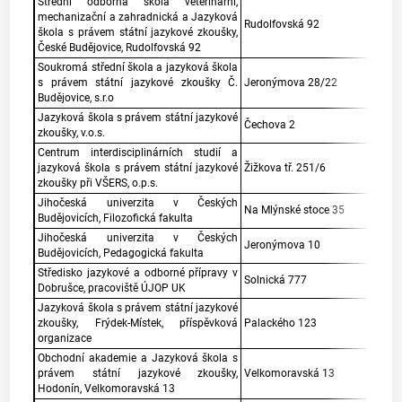
Střední odborná škola veterinární,
mechanizační a zahradnická a Jazyková
Rudolfovská 92
škola s právem státní jazykové zkoušky,
České Budějovice, Rudolfovská 92
Soukromá střední škola a jazyková škola
s právem státní jazykové zkoušky Č.
Jeronýmova 28/22
Budějovice, s.r.o
Jazyková škola s právem státní jazykové
Čechova 2
zkoušky, v.o.s.
Centrum interdisciplinárních studií a
jazyková škola s právem státní jazykové
Žižkova tř. 251/6
zkoušky při VŠERS, o.p.s.
Jihočeská univerzita v Českých
Na Mlýnské stoce 35
Budějovicích, Filozofická fakulta
Jihočeská univerzita v Českých
Jeronýmova 10
Budějovicích, Pedagogická fakulta
Středisko jazykové a odborné přípravy v
Solnická 777
Dobrušce, pracoviště ÚJOP UK
Jazyková škola s právem státní jazykové
zkoušky, Frýdek-Místek, příspěvková
Palackého 123
organizace
Obchodní akademie a Jazyková škola s
právem státní jazykové zkoušky,
Velkomoravská 13
Hodonín, Velkomoravská 13