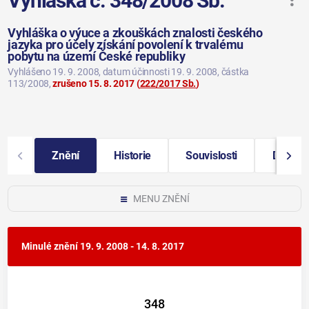
Vyhláška č. 348/2008 Sb.
Vyhláška o výuce a zkouškách znalosti českého
jazyka pro účely získání povolení k trvalému
pobytu na území České republiky
Vyhlášeno 19. 9. 2008
, datum účinnosti 19. 9. 2008
, částka
113/2008
,
zrušeno 15. 8. 2017
(
222/2017 Sb.
)
Znění
Historie
Souvislosti
Další i
MENU ZNĚNÍ
Minulé znění
19. 9. 2008 - 14. 8. 2017
348