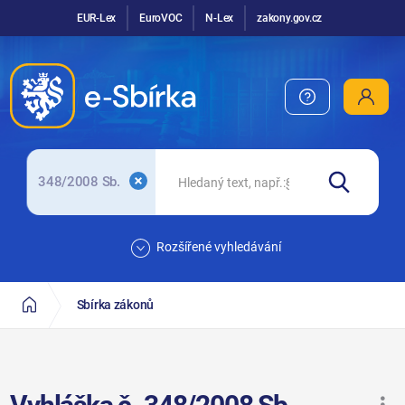
EUR-Lex
EuroVOC
N-Lex
zakony.gov.cz
348/2008 Sb.
Rozšířené vyhledávání
Sbírka zákonů