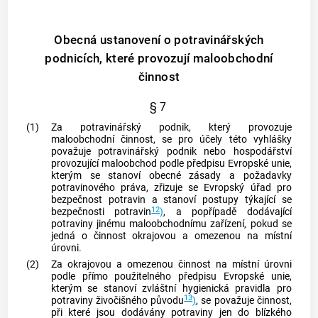
Obecná ustanovení o potravinářských
podnicích, které provozují maloobchodní
činnost
§ 7
(1)
Za potravinářský podnik, který provozuje
maloobchodní činnost, se pro účely této vyhlášky
považuje potravinářský podnik nebo
hospodářství
provozující maloobchod podle předpisu Evropské unie,
kterým se stanoví obecné zásady a požadavky
potravinového práva, zřizuje se Evropský úřad pro
bezpečnost potravin a stanoví postupy týkající se
12
bezpečnosti potravin
)
, a popřípadě dodávající
potraviny jinému maloobchodnímu zařízení, pokud se
jedná o činnost okrajovou a omezenou na místní
úrovni.
(2)
Za okrajovou a omezenou činnost na místní úrovni
podle přímo použitelného předpisu Evropské unie,
kterým se stanoví zvláštní hygienická pravidla pro
13
potraviny živočišného původu
)
, se považuje činnost,
při které jsou dodávány potraviny jen do blízkého