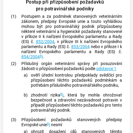
Postup při přizpůsobení požadavků
pro potravinářské podniky
(1)
Postupem a za podmínek stanovených veterinárním
zákonem, předpisy Evropské unie a touto vyhláškou
mohou být pro potravinářský podnik přizpůsobeny
některé veterinární a hygienické požadavky stanovené
v příloze II k nařízení Evropského parlamentu a Rady
(ES) č.
852/2004
, v příloze III k nařízení Evropského
parlamentu a Rady (ES) č.
853/2004
nebo v příloze I k
nařízení Evropského parlamentu a Rady (ES) č.
5
854/2004
)
.
(2)
Příslušný orgán veterinární správy při posuzování
žádosti o přizpůsobení požadavků podle
odstavce 1
a)
ověří úřední kontrolou předpoklady svědčící pro
přizpůsobení těchto požadavků podmínkám a
potřebám příslušného potravinářského podniku,
6
b)
zhodnotí rizika
)
, která by mohla ohrožovat
bezpečnost a zdravotní nezávadnost potravin v
případě přizpůsobení těchto požadavků pro tento
potravinářský podnik.
(3)
Přizpůsobení požadavků stanovených předpisy
5
Evropské unie
)
nesmí
a)
ohrozit dosažení cílů stanovených těmito