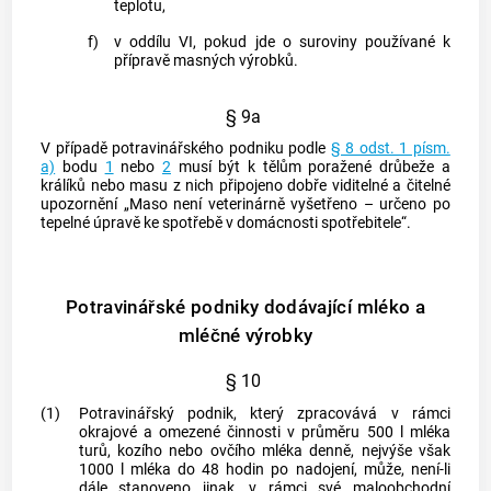
teplotu,
f)
v oddílu VI, pokud jde o suroviny používané k
přípravě masných výrobků.
§ 9a
V případě potravinářského podniku podle
§ 8 odst. 1 písm.
a)
bodu
1
nebo
2
musí být k tělům poražené drůbeže a
králíků nebo masu z nich připojeno dobře viditelné a čitelné
upozornění „Maso není veterinárně vyšetřeno – určeno po
tepelné úpravě ke spotřebě v domácnosti spotřebitele“.
Potravinářské podniky dodávající mléko a
mléčné výrobky
§ 10
(1)
Potravinářský podnik, který zpracovává v rámci
okrajové a omezené činnosti v průměru 500 l mléka
turů, kozího nebo ovčího mléka denně, nejvýše však
1000 l mléka do 48 hodin po nadojení, může, není-li
dále stanoveno jinak, v rámci své maloobchodní