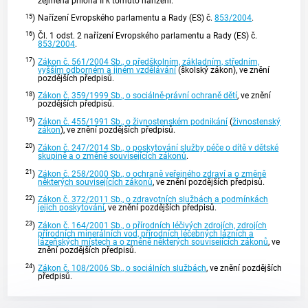
zejména příloha II k tomuto nařízení.
15
)
Nařízení Evropského parlamentu a Rady (ES) č.
853/2004
.
16
)
Čl. 1 odst. 2 nařízení Evropského parlamentu a Rady (ES) č.
853/2004
.
17
)
Zákon č. 561/2004 Sb., o předškolním, základním, středním,
vyšším odborném a jiném vzdělávání
(školský zákon), ve znění
pozdějších předpisů.
18
)
Zákon č. 359/1999 Sb., o sociálně-právní ochraně dětí
, ve znění
pozdějších předpisů.
19
)
Zákon č. 455/1991 Sb., o živnostenském podnikání
(
živnostenský
zákon
), ve znění pozdějších předpisů.
20
)
Zákon č. 247/2014 Sb., o poskytování služby péče o dítě v dětské
skupině a o změně souvisejících zákonů
.
21
)
Zákon č. 258/2000 Sb., o ochraně veřejného zdraví a o změně
některých souvisejících zákonů
, ve znění pozdějších předpisů.
22
)
Zákon č. 372/2011 Sb., o zdravotních službách a podmínkách
jejich poskytování
, ve znění pozdějších předpisů.
23
)
Zákon č. 164/2001 Sb., o přírodních léčivých zdrojích, zdrojích
přírodních minerálních vod, přírodních léčebných lázních a
lázeňských místech a o změně některých souvisejících zákonů
, ve
znění pozdějších předpisů.
24
)
Zákon č. 108/2006 Sb., o sociálních službách
, ve znění pozdějších
předpisů.