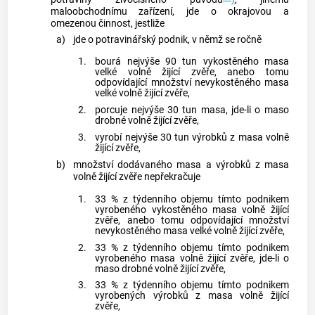
maloobchodnímu zařízení, jde o okrajovou a
omezenou činnost, jestliže
a)
jde o potravinářský podnik, v němž se ročně
1.
bourá nejvýše 90 tun vykostěného masa
velké volně žijící zvěře, anebo tomu
odpovídající množství nevykostěného masa
velké volně žijící zvěře,
2.
porcuje nejvýše 30 tun masa, jde-li o maso
drobné volně žijící zvěře,
3.
vyrobí nejvýše 30 tun výrobků z masa volně
žijící zvěře,
b)
množství dodávaného masa a výrobků z masa
volně žijící zvěře nepřekračuje
1.
33 % z týdenního objemu tímto podnikem
vyrobeného vykostěného masa volně žijící
zvěře, anebo tomu odpovídající množství
nevykostěného masa velké volně žijící zvěře,
2.
33 % z týdenního objemu tímto podnikem
vyrobeného masa volně žijící zvěře, jde-li o
maso drobné volně žijící zvěře,
3.
33 % z týdenního objemu tímto podnikem
vyrobených výrobků z masa volně žijící
zvěře,