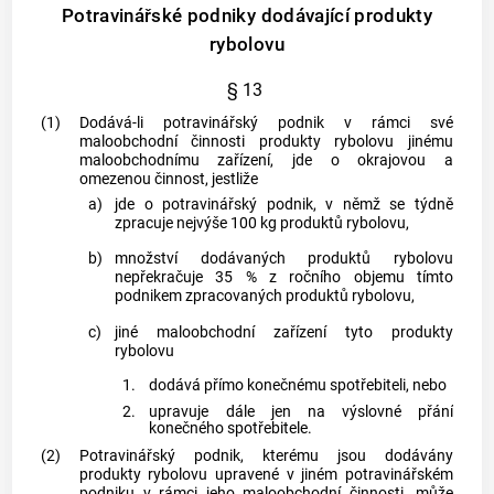
Potravinářské podniky dodávající produkty
rybolovu
§ 13
(1)
Dodává-li potravinářský podnik v rámci své
maloobchodní činnosti produkty rybolovu jinému
maloobchodnímu zařízení, jde o okrajovou a
omezenou činnost, jestliže
a)
jde o potravinářský podnik, v němž se týdně
zpracuje nejvýše 100 kg produktů rybolovu,
b)
množství dodávaných produktů rybolovu
nepřekračuje 35 % z ročního objemu tímto
podnikem zpracovaných produktů rybolovu,
c)
jiné maloobchodní zařízení tyto produkty
rybolovu
1.
dodává přímo konečnému
spotřebiteli
, nebo
2.
upravuje dále jen na výslovné přání
konečného
spotřebitele
.
(2)
Potravinářský podnik, kterému jsou dodávány
produkty rybolovu upravené v jiném potravinářském
podniku v rámci jeho maloobchodní činnosti, může