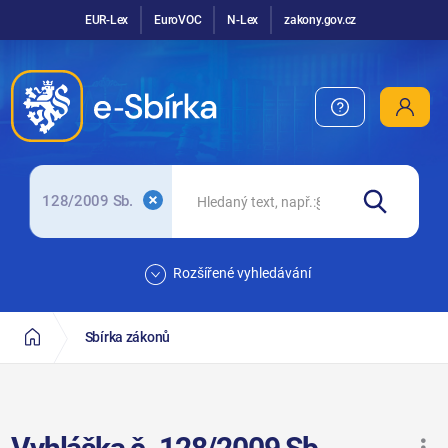
EUR-Lex
EuroVOC
N-Lex
zakony.gov.cz
128/2009 Sb.
Rozšířené vyhledávání
Sbírka zákonů