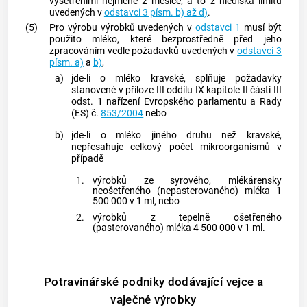
vyšetřeními nejméně 2 měsíce, a to z hlediska limitů
uvedených v
odstavci 3 písm. b) až d)
.
(5)
Pro výrobu výrobků uvedených v
odstavci 1
musí být
použito mléko, které bezprostředně před jeho
zpracováním vedle požadavků uvedených v
odstavci 3
písm. a)
a
b)
,
a)
jde-li o mléko kravské, splňuje požadavky
stanovené v příloze III oddílu IX kapitole II části III
odst. 1 nařízení Evropského parlamentu a Rady
(ES) č.
853/2004
nebo
b)
jde-li o mléko jiného druhu než kravské,
nepřesahuje celkový počet mikroorganismů v
případě
1.
výrobků ze syrového, mlékárensky
neošetřeného (nepasterovaného) mléka 1
500 000 v 1 ml, nebo
2.
výrobků z tepelně ošetřeného
(pasterovaného) mléka 4 500 000 v 1 ml.
Potravinářské podniky dodávající vejce a
vaječné výrobky