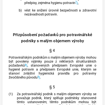
7
předpisy, zejména hygienu potravin
)
,
b)
vést ke snížení úrovně bezpečnosti a zdravotní
nezávadnosti potravin.
Přizpůsobení požadavků pro potravinářské
podniky s malým objemem výroby
§ 4
Potravinářským podnikům s malým objemem výroby mohou
být povoleny výjimky pouze z některých
strukturálních
8
požadavků
)
, stanovených předpisem Evropské unie o
hygieně potravin a předpisem Evropské unie, kterým se
stanoví zvláštní hygienická pravidla pro potraviny
9
živočišného původu
)
.
§ 5
(1)
Za potravinářský podnik s malým objemem výroby se
považuje podnik, který splňuje podmínky stanovené
tímto ustanovením; těmto podnikům mohou být