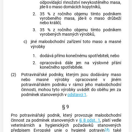
odpovídající množství nevykostěného masa,
jde-li o maso domácích kopytníků,
2.
35 % z ročního objemu tímto podnikem
vyrobeného masa, jde-li o maso drůbeží
nebo králičí,
3.
35 % z ročního objemu tímto podnikem
vyrobených masných výrobků,
c)
jiné maloobchodní zařízení toto maso a masné
výrobky
1.
dodává přímo konečnému
spotřebiteli
, nebo
2.
opracovává dále jen na výslovné přání
konečného
spotřebitele
.
(2)
Potravinářské podniky, kterým jsou dodávány maso
nebo masné výrobky opracované v jiném
potravinářském podniku v rámci jeho maloobchodní
činnosti, mohou tyto výrobky uvádět do oběhu jen za
podmínek stanovených v
odstavci 1
.
§ 9
Pro potravinářský podnik, který provozuje maloobchodní
činnost za podmínek stanovených v
§ 8 odst. 1
, platí vedle
veterinárních a hygienických požadavků stanovených
14
předpisem Evropské unie o hygieně potravin
)
také