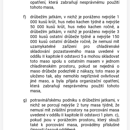
opatření, která zabraňují nesprávnému použití
tohoto masa,
f)
drůbežím jatkám, v nichž je poráženo nejvýše 1
000 kusů krůt, hus nebo kachen týdně a nejvýše
50 000 kusů krůt, hus nebo kachen ročně, a
drůbežím jatkám, v nichž je poráženo nejvýše 3
000 kusů ostatní drůbeže týdně a nejvýše 150
000 kusů ostatní drůbeže ročně, že nemusí mít
uzamykatelné zařízení pro chladírenské
skladování pozastaveného masa uvedené v
oddílu II kapitole II odstavci 5 a mohou skladovat
toto maso spolu s ostatním masem v jednom
chladírenském prostoru, pokud se nejedná o
maso drůbeže podezřelé z nákazy, toto maso je
uloženo tak, aby nemohlo nepříznivě ovlivňovat
jiné maso, a byla přijata organizační opatření,
která zabraňují nesprávnému použití tohoto
masa,
g)
potravinářskému podniku s drůbežími jatkami, v
nichž se porcují nejvýše 2 tuny masa týdně, že
nemusí mít zvláštní prostory na porcování masa
uvedené v oddílu II kapitole III odstavci 1 písm. c),
pokud jsou v porážecím prostoru, který slouží
také k porcování masa, prováděny příslušné
činnosti časově odděleně.