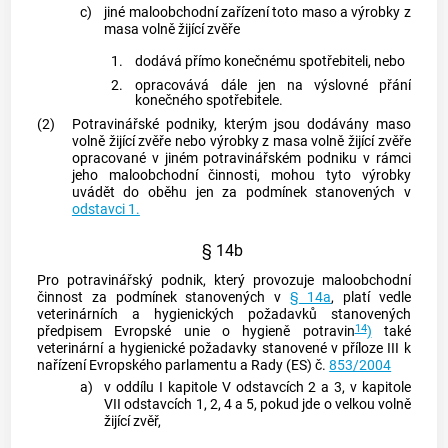
c)
jiné maloobchodní zařízení toto maso a výrobky z
masa volně žijící zvěře
1.
dodává přímo konečnému
spotřebiteli
, nebo
2.
opracovává dále jen na výslovné přání
konečného
spotřebitele
.
(2)
Potravinářské podniky, kterým jsou dodávány maso
volně žijící zvěře nebo výrobky z masa volně žijící zvěře
opracované v jiném potravinářském podniku v rámci
jeho maloobchodní činnosti, mohou tyto výrobky
uvádět do oběhu jen za podmínek stanovených v
odstavci 1.
§ 14b
Pro potravinářský podnik, který provozuje maloobchodní
činnost za podmínek stanovených v
§ 14a
, platí vedle
veterinárních a hygienických požadavků stanovených
14
předpisem Evropské unie o hygieně potravin
)
také
veterinární a hygienické požadavky stanovené v příloze III k
nařízení Evropského parlamentu a Rady (ES) č.
853/2004
a)
v oddílu I kapitole V odstavcích 2 a 3, v kapitole
VII odstavcích 1, 2, 4 a 5, pokud jde o velkou volně
žijící zvěř,