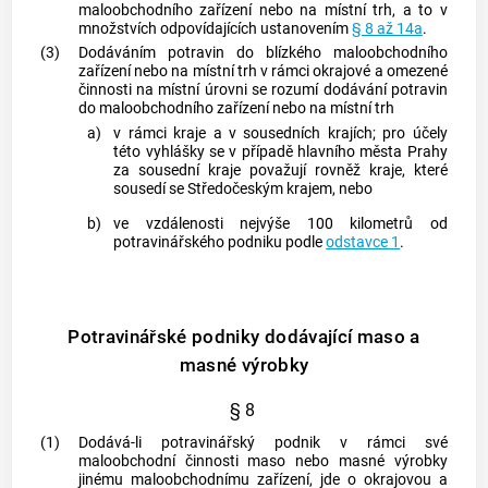
maloobchodního zařízení nebo na místní trh, a to v
množstvích odpovídajících ustanovením
§ 8 až 14a
.
(3)
Dodáváním potravin do blízkého maloobchodního
zařízení nebo na místní trh v rámci okrajové a omezené
činnosti na místní úrovni se rozumí dodávání potravin
do maloobchodního zařízení nebo na místní trh
a)
v rámci kraje a v sousedních krajích; pro účely
této vyhlášky se v případě hlavního města Prahy
za sousední kraje považují rovněž kraje, které
sousedí se Středočeským krajem, nebo
b)
ve vzdálenosti nejvýše 100 kilometrů od
potravinářského podniku podle
odstavce 1
.
Potravinářské podniky dodávající maso a
masné výrobky
§ 8
(1)
Dodává-li potravinářský podnik v rámci své
maloobchodní činnosti maso nebo masné výrobky
jinému maloobchodnímu zařízení, jde o okrajovou a