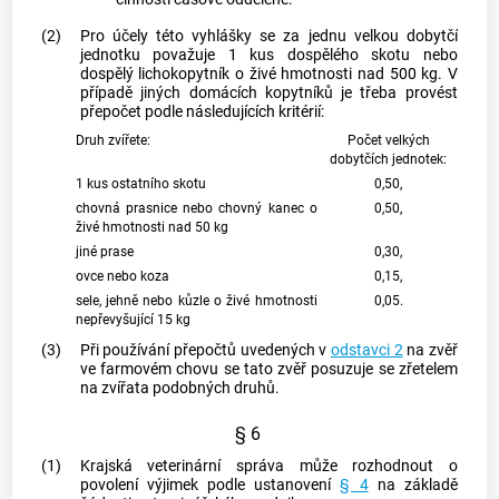
(2)
Pro účely této vyhlášky se za jednu velkou dobytčí
jednotku považuje 1 kus dospělého skotu nebo
dospělý lichokopytník o živé hmotnosti nad 500 kg. V
případě jiných domácích kopytníků je třeba provést
přepočet podle následujících kritérií:
Druh zvířete:
Počet velkých
dobytčích jednotek:
1 kus ostatního skotu
0,50,
chovná prasnice nebo chovný kanec o
0,50,
živé hmotnosti nad 50 kg
jiné prase
0,30,
ovce nebo koza
0,15,
sele, jehně nebo kůzle o živé hmotnosti
0,05.
nepřevyšující 15 kg
(3)
Při používání přepočtů uvedených v
odstavci 2
na zvěř
ve farmovém chovu se tato zvěř posuzuje se zřetelem
na zvířata podobných druhů.
§ 6
(1)
Krajská veterinární správa může rozhodnout o
povolení výjimek podle ustanovení
§ 4
na základě