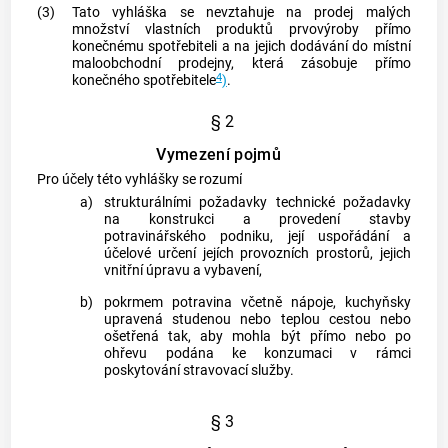
(3)
Tato vyhláška se nevztahuje na prodej malých
množství vlastních produktů prvovýroby přímo
konečnému
spotřebiteli
a na jejich dodávání do místní
maloobchodní prodejny, která zásobuje přímo
4
konečného
spotřebitele
)
.
§ 2
Vymezení pojmů
Pro účely této vyhlášky se rozumí
a)
strukturálními požadavky
technické požadavky
na konstrukci a provedení stavby
potravinářského podniku, její uspořádání a
účelové určení jejích provozních prostorů, jejich
vnitřní úpravu a vybavení,
b)
pokrmem
potravina včetně nápoje, kuchyňsky
upravená studenou nebo teplou cestou nebo
ošetřená tak, aby mohla být přímo nebo po
ohřevu podána ke konzumaci v rámci
poskytování stravovací služby.
§ 3