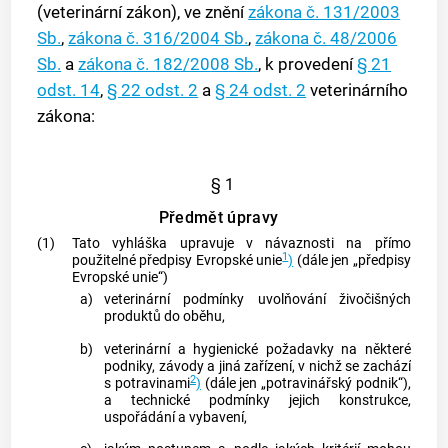
(veterinární zákon), ve znění
zákona č. 131/2003
Sb.
,
zákona č. 316/2004 Sb.
,
zákona č. 48/2006
Sb.
a
zákona č. 182/2008 Sb.
, k provedení
§ 21
odst. 14
,
§ 22 odst. 2
a
§ 24 odst. 2
veterinárního
zákona:
§ 1
Předmět úpravy
(1)
Tato vyhláška upravuje v návaznosti na přímo
1
použitelné předpisy Evropské unie
)
(dále jen „předpisy
Evropské unie“)
a)
veterinární podmínky uvolňování
živočišných
produktů
do oběhu,
b)
veterinární a hygienické požadavky na některé
podniky, závody a jiná zařízení, v nichž se zachází
2
s potravinami
)
(dále jen „potravinářský podnik“),
a technické podmínky jejich konstrukce,
uspořádání a vybavení,