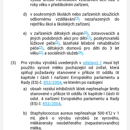
roky věku v předškolním zařízení,
d)
v soukromých školách nebo zařízeních sloužících
19
odbornému vzdělávání
)
nezařazených do
rejstříku škol a školských zařízení,
20
e)
v zařízeních dětských skupin
)
, zotavovacích a
21
jiných podobných akcí pro děti
)
, poskytovatelů
22
lůžkové péče
)
, lázeňské léčebně rehabilitační
23
péče
)
, dětských domovů pro děti do 3 let
22
24
věku
)
a sociálních služeb
)
.
(3)
Pro výrobu výrobků uvedených v
odstavci 1
musí být
použito syrové mléko pocházející od zvířat, která
splňují požadavky stanovené v příloze III oddílu IX
kapitole I části I nařízení Evropského parlamentu a
Rady (ES) č.
853/2004
, ve kterém po nadojení
a)
obsah reziduí inhibičních látek nepřesahuje limity
stanovené v příloze III oddílu IX kapitole I části III
odst. 4 nařízení Evropského parlamentu a Rady
(ES) č.
853/2004
,
b)
Staphylococcus aureus nepřesahuje 500 KTJ v 1
ml, jde-li o výrobu výrobků ze syrového,
mlékárensky neošetřeného (nepasterovaného)
mléka,