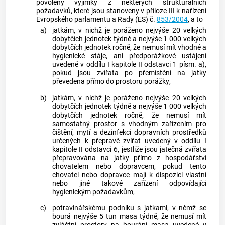
povoleny výjimky z některých
strukturálních
požadavků
, které jsou stanoveny v příloze III k nařízení
Evropského parlamentu a Rady (ES) č.
853/2004
, a to
a)
jatkám, v nichž je poráženo nejvýše 20 velkých
dobytčích jednotek týdně a nejvýše 1 000 velkých
dobytčích jednotek ročně, že nemusí mít vhodné a
hygienické stáje, ani předporážkové ustájení
uvedené v oddílu I kapitole II odstavci 1 písm. a),
pokud jsou zvířata po přemístění na jatky
převedena přímo do prostoru
porážky
,
b)
jatkám, v nichž je poráženo nejvýše 20 velkých
dobytčích jednotek týdně a nejvýše 1 000 velkých
dobytčích jednotek ročně, že nemusí mít
samostatný prostor s vhodným zařízením pro
čištění, mytí a dezinfekci
dopravních prostředků
určených k přepravě zvířat uvedený v oddílu I
kapitole II odstavci 6, jestliže jsou
jatečná zvířata
přepravována na jatky přímo z
hospodářství
chovatelem
nebo dopravcem, pokud tento
chovatel
nebo dopravce mají k dispozici vlastní
nebo jiné takové zařízení odpovídající
hygienickým požadavkům,
c)
potravinářskému podniku s jatkami, v němž se
bourá nejvýše 5 tun masa týdně, že nemusí mít