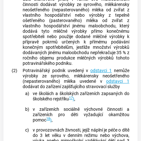
činnosti dodávat výrobky ze syrového, mlékárensky
neošetřeného (nepasterovaného) mléka od zvířat z
vlastního hospodářství nebo výrobky z tepelně
ošetřeného (pasterovaného) mléka od zvířat z
vlastního hospodářství jinému maloobchodu, který
dodává tyto mléčné výrobky přímo konečnému
spotřebiteli nebo použije dodané mléčné výrobky k
přípravě pokrmů určených k přímému podávání
konečným spotřebitelům, jestliže množství výrobků
dodávaných jinému maloobchodu nepřekračuje 35 % z
ročního objemu produkce mléčných výrobků tohoto
potravinářského podniku.
(2)
Potravinářský podnik uvedený v
odstavci 1
nemůže
výrobky ze syrového, mlékárensky neošetřeného
(nepasterovaného) mléka uvedené v
odstavci 1
dodávat do zařízení zajišťujícího stravovací služby
a)
ve školách a školských zařízeních zapsaných do
17
školského rejstříku
)
,
b)
v zařízeních sociálně výchovné činnosti a
zařízeních pro děti vyžadující okamžitou
18
pomoc
)
,
c)
v provozovnách
živnosti
, jejíž náplní je péče o dítě
do 3 let věku v denním režimu nebo výchova,
výuka anebo mimoškolní vzdělávání dětí nad 3