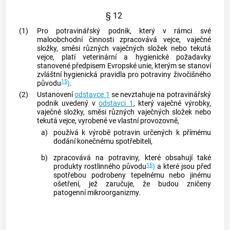
§ 12
(1)
Pro potravinářský podnik, který v rámci své
maloobchodní činnosti zpracovává vejce, vaječné
složky, směsi různých vaječných složek nebo tekutá
vejce, platí veterinární a hygienické požadavky
stanovené předpisem Evropské unie, kterým se stanoví
zvláštní hygienická pravidla pro potraviny živočišného
15
původu
)
.
(2)
Ustanovení
odstavce 1
se nevztahuje na potravinářský
podnik uvedený v
odstavci 1
, který vaječné výrobky,
vaječné složky, směsi různých vaječných složek nebo
tekutá vejce, vyrobené ve vlastní provozovně,
a)
používá k výrobě potravin určených k přímému
dodání konečnému
spotřebiteli
,
b)
zpracovává na potraviny, které obsahují také
16
produkty rostlinného původu
)
a které jsou před
spotřebou podrobeny tepelnému nebo jinému
ošetření, jež zaručuje, že budou zničeny
patogenní mikroorganizmy.