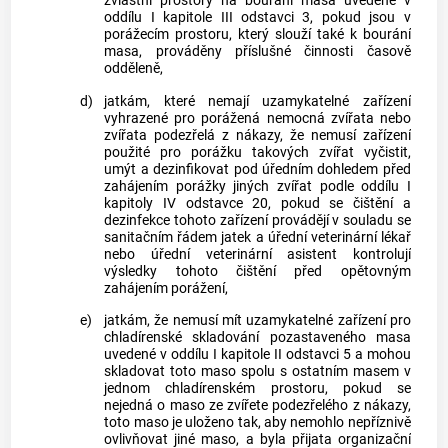
zvláštní prostory na bourání masa uvedené v
oddílu I kapitole III odstavci 3, pokud jsou v
porážecím prostoru, který slouží také k bourání
masa, prováděny příslušné činnosti časově
odděleně,
d)
jatkám, které nemají uzamykatelné zařízení
vyhrazené pro porážená nemocná zvířata nebo
zvířata podezřelá z nákazy, že nemusí zařízení
použité pro
porážku
takových zvířat vyčistit,
umýt a dezinfikovat pod úředním dohledem před
zahájením
porážky
jiných zvířat podle oddílu I
kapitoly IV odstavce 20, pokud se čištění a
dezinfekce tohoto zařízení provádějí v souladu se
sanitačním řádem jatek a
úřední veterinární lékař
nebo úřední veterinární asistent kontrolují
výsledky tohoto čištění před opětovným
zahájením porážení,
e)
jatkám, že nemusí mít uzamykatelné zařízení pro
chladírenské skladování pozastaveného masa
uvedené v oddílu I kapitole II odstavci 5 a mohou
skladovat toto maso spolu s ostatním masem v
jednom chladírenském prostoru, pokud se
nejedná o maso ze zvířete podezřelého z nákazy,
toto maso je uloženo tak, aby nemohlo nepříznivě
ovlivňovat jiné maso, a byla přijata organizační