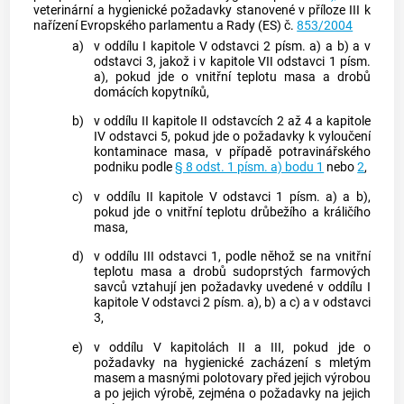
veterinární a hygienické požadavky stanovené v příloze III k
nařízení Evropského parlamentu a Rady (ES) č.
853/2004
a)
v oddílu I kapitole V odstavci 2 písm. a) a b) a v
odstavci 3, jakož i v kapitole VII odstavci 1 písm.
a), pokud jde o vnitřní teplotu masa a drobů
domácích kopytníků,
b)
v oddílu II kapitole II odstavcích 2 až 4 a kapitole
IV odstavci 5, pokud jde o požadavky k vyloučení
kontaminace masa, v případě potravinářského
podniku podle
§ 8 odst. 1 písm. a) bodu 1
nebo
2
,
c)
v oddílu II kapitole V odstavci 1 písm. a) a b),
pokud jde o vnitřní teplotu drůbežího a králičího
masa,
d)
v oddílu III odstavci 1, podle něhož se na vnitřní
teplotu masa a drobů sudoprstých farmových
savců vztahují jen požadavky uvedené v oddílu I
kapitole V odstavci 2 písm. a), b) a c) a v odstavci
3,
e)
v oddílu V kapitolách II a III, pokud jde o
požadavky na hygienické zacházení s mletým
masem a masnými polotovary před jejich výrobou
a po jejich výrobě, zejména o požadavky na jejich