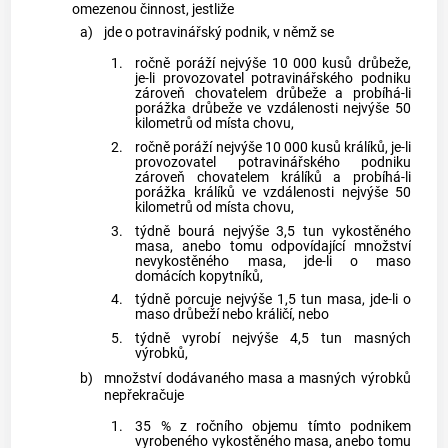
omezenou činnost, jestliže
a)
jde o potravinářský podnik, v němž se
1.
ročně poráží nejvýše 10 000 kusů drůbeže,
je-li provozovatel potravinářského podniku
zároveň chovatelem drůbeže a probíhá-li
porážka drůbeže ve vzdálenosti nejvýše 50
kilometrů od místa chovu,
2.
ročně poráží nejvýše 10 000 kusů králíků, je-li
provozovatel potravinářského podniku
zároveň chovatelem králíků a probíhá-li
porážka králíků ve vzdálenosti nejvýše 50
kilometrů od místa chovu,
3.
týdně bourá nejvýše 3,5 tun vykostěného
masa, anebo tomu odpovídající množství
nevykostěného masa, jde-li o maso
domácích kopytníků,
4.
týdně porcuje nejvýše 1,5 tun masa, jde-li o
maso drůbeží nebo králičí, nebo
5.
týdně vyrobí nejvýše 4,5 tun masných
výrobků,
b)
množství dodávaného masa a masných výrobků
nepřekračuje
1.
35 % z ročního objemu tímto podnikem
vyrobeného vykostěného masa, anebo tomu