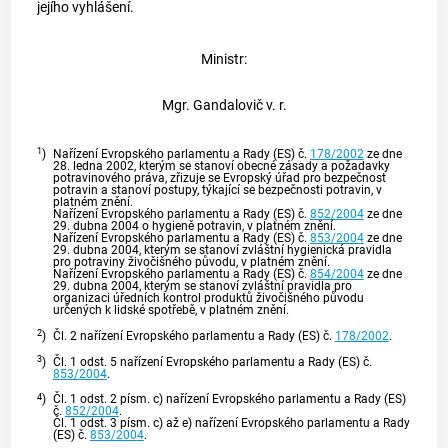
jejího vyhlášení.
Ministr:
Mgr. Gandalovič v. r.
1
)
Nařízení Evropského parlamentu a Rady (ES) č.
178/2002
ze dne
28. ledna 2002, kterým se stanoví obecné zásady a požadavky
potravinového práva, zřizuje se Evropský úřad pro bezpečnost
potravin a stanoví postupy, týkající se bezpečnosti potravin, v
platném znění.
Nařízení Evropského parlamentu a Rady (ES) č.
852/2004
ze dne
29. dubna 2004 o hygieně potravin, v platném znění.
Nařízení Evropského parlamentu a Rady (ES) č.
853/2004
ze dne
29. dubna 2004, kterým se stanoví zvláštní hygienická pravidla
pro potraviny živočišného původu, v platném znění.
Nařízení Evropského parlamentu a Rady (ES) č.
854/2004
ze dne
29. dubna 2004, kterým se stanoví zvláštní pravidla pro
organizaci úředních kontrol produktů živočišného původu
určených k lidské spotřebě, v platném znění.
2
)
Čl. 2 nařízení Evropského parlamentu a Rady (ES) č.
178/2002
.
3
)
Čl. 1 odst. 5 nařízení Evropského parlamentu a Rady (ES) č.
853/2004
.
4
)
Čl. 1 odst. 2 písm. c) nařízení Evropského parlamentu a Rady (ES)
č.
852/2004
.
Čl. 1 odst. 3 písm. c) až e) nařízení Evropského parlamentu a Rady
(ES) č.
853/2004
.