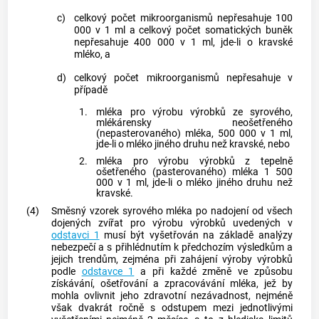
c)
celkový počet mikroorganismů nepřesahuje 100
000 v 1 ml a celkový počet somatických buněk
nepřesahuje 400 000 v 1 ml, jde-li o kravské
mléko, a
d)
celkový počet mikroorganismů nepřesahuje v
případě
1.
mléka pro výrobu výrobků ze syrového,
mlékárensky neošetřeného
(nepasterovaného) mléka, 500 000 v 1 ml,
jde-li o mléko jiného druhu než kravské, nebo
2.
mléka pro výrobu výrobků z tepelně
ošetřeného (pasterovaného) mléka 1 500
000 v 1 ml, jde-li o mléko jiného druhu než
kravské.
(4)
Směsný vzorek syrového mléka po nadojení od všech
dojených zvířat pro výrobu výrobků uvedených v
odstavci 1
musí být vyšetřován na základě analýzy
nebezpečí a s přihlédnutím k předchozím výsledkům a
jejich trendům, zejména při zahájení výroby výrobků
podle
odstavce 1
a při každé změně ve způsobu
získávání, ošetřování a zpracovávání mléka, jež by
mohla ovlivnit jeho zdravotní nezávadnost, nejméně
však dvakrát ročně s odstupem mezi jednotlivými