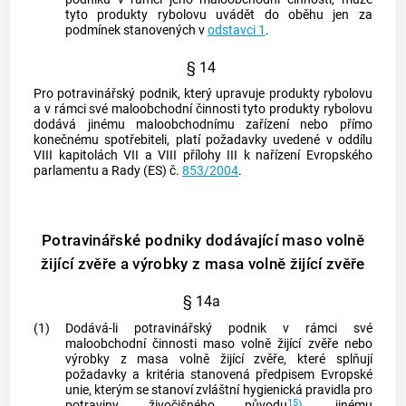
tyto produkty rybolovu uvádět do oběhu jen za
podmínek stanovených v
odstavci 1
.
§ 14
Pro potravinářský podnik, který upravuje produkty rybolovu
a v rámci své maloobchodní činnosti tyto produkty rybolovu
dodává jinému maloobchodnímu zařízení nebo přímo
konečnému
spotřebiteli
, platí požadavky uvedené v oddílu
VIII kapitolách VII a VIII přílohy III k nařízení Evropského
parlamentu a Rady (ES) č.
853/2004
.
Potravinářské podniky dodávající maso volně
žijící zvěře a výrobky z masa volně žijící zvěře
§ 14a
(1)
Dodává-li potravinářský podnik v rámci své
maloobchodní činnosti maso volně žijící zvěře nebo
výrobky z masa volně žijící zvěře, které splňují
požadavky a kritéria stanovená předpisem Evropské
unie, kterým se stanoví zvláštní hygienická pravidla pro
15
potraviny živočišného původu
)
, jinému