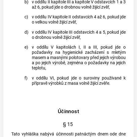
b)
v oddílu II kapitole III a kapitole V odstavcích 1 a 3
až 6, pokud jde o drobnou volně žijící zvěř,
c)
v oddílu IV kapitole II odstavcích 4 až 6, pokud jde
o velkou volně žijící zvěř,
d)
v oddílu IV kapitole III odstavcích 4 a 5, pokud jde
o drobnou volně žijící zvěř,
e)
v oddílu V kapitolách I, II a III, pokud jde o
požadavky na hygienické zacházení s mletým
masem a masnými polotovary před jejich výrobou
a po jejich výrobě, zejména o požadavky na jejich
teplotu,
f)
v oddílu VI, pokud jde o suroviny používané k
přípravě výrobků z masa volně žijící zvěře.
Účinnost
§ 15
Tato vyhláška nabývá účinnosti patnáctým dnem ode dne