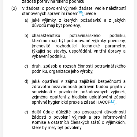
žádosti potravinářského podniku.
(2)
V žádosti o povolení výjimek žadatel vedle náležitostí
10
stanovených správním řádem
)
uvede
a)
jaké výjimky, z kterých požadavků a z jakých
důvodů mají být povoleny,
b)
charakteristiku potravinářského podniku,
kterému mají být požadované výjimky povoleny,
jmenovitě rozhodující technické parametry,
týkající se stavby, uspořádání, vnitřní úpravy a
vybavení podniku,
c)
druh, způsob a rozsah činnosti potravinářského
podniku, organizace jeho výroby,
d)
jaká opatření v zájmu zajištění bezpečnosti a
zdravotní nezávadnosti potravin budou přijata v
souvislosti s povolením požadovaných výjimek,
zejména opatření z hlediska uplatňování zásad
11
správné hygienické praxe a zásad HACCP
)
,
e)
další údaje důležité pro posouzení důvodnosti
žádosti o povolení výjimek a pro informování
Komise a ostatních členských států o výjimkách,
které by měly být povoleny.