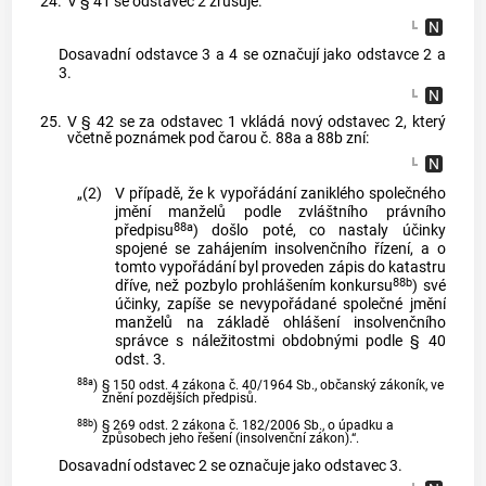
24.
V § 41 se odstavec 2 zrušuje.
Dosavadní odstavce 3 a 4 se označují jako odstavce 2 a
3.
25.
V § 42 se za odstavec 1 vkládá nový odstavec 2, který
včetně poznámek pod čarou č. 88a a 88b zní:
„(2)
V případě, že k vypořádání zaniklého společného
jmění manželů podle zvláštního právního
88a
předpisu
) došlo poté, co nastaly účinky
spojené se zahájením insolvenčního řízení, a o
tomto vypořádání byl proveden zápis do katastru
88b
dříve, než pozbylo prohlášením konkursu
) své
účinky, zapíše se nevypořádané společné jmění
manželů na základě ohlášení insolvenčního
správce s náležitostmi obdobnými podle § 40
odst. 3.
88a
)
§ 150 odst. 4 zákona č. 40/1964 Sb., občanský zákoník, ve
znění pozdějších předpisů.
88b
)
§ 269 odst. 2 zákona č. 182/2006 Sb., o úpadku a
způsobech jeho řešení (insolvenční zákon).“.
Dosavadní odstavec 2 se označuje jako odstavec 3.