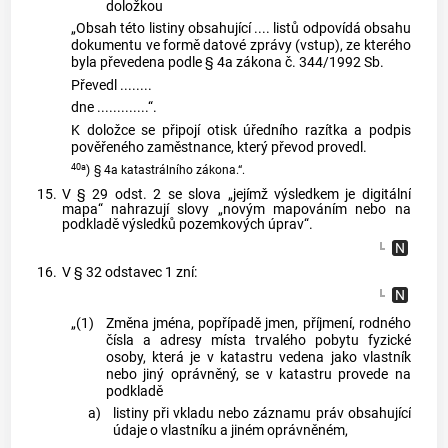
doložkou
„Obsah této listiny obsahující .... listů odpovídá obsahu
dokumentu ve formě datové zprávy (vstup), ze kterého
byla převedena podle § 4a zákona č. 344/1992 Sb.
Převedl ........
dne .............“.
K doložce se připojí otisk úředního razítka a podpis
pověřeného zaměstnance, který převod provedl.
40a
)
§ 4a katastrálního zákona.“.
15.
V § 29 odst. 2 se slova „jejímž výsledkem je digitální
mapa“ nahrazují slovy „novým mapováním nebo na
podkladě výsledků pozemkových úprav“.
16.
V § 32 odstavec 1 zní:
„(1)
Změna jména, popřípadě jmen, příjmení, rodného
čísla a adresy místa trvalého pobytu fyzické
osoby, která je v katastru vedena jako vlastník
nebo jiný oprávněný, se v katastru provede na
podkladě
a)
listiny při vkladu nebo záznamu práv obsahující
údaje o vlastníku a jiném oprávněném,