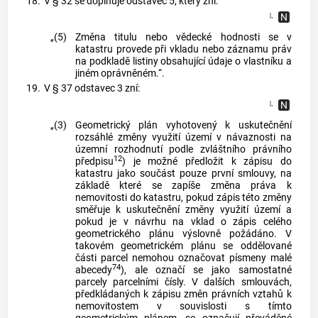
18.
V § 32 se doplňuje odstavec 5, který zní:
„(5)
Změna titulu nebo vědecké hodnosti se v
katastru provede při vkladu nebo záznamu práv
na podkladě listiny obsahující údaje o vlastníku a
jiném oprávněném.“.
19.
V § 37 odstavec 3 zní:
„(3)
Geometrický plán vyhotovený k uskutečnění
rozsáhlé změny využití území v návaznosti na
územní rozhodnutí podle zvláštního právního
12
předpisu
) je možné předložit k zápisu do
katastru jako součást pouze první smlouvy, na
základě které se zapíše změna práva k
nemovitosti do katastru, pokud zápis této změny
směřuje k uskutečnění změny využití území a
pokud je v návrhu na vklad o zápis celého
geometrického plánu výslovně požádáno. V
takovém geometrickém plánu se oddělované
části parcel nemohou označovat písmeny malé
74
abecedy
), ale označí se jako samostatné
parcely parcelními čísly. V dalších smlouvách,
předkládaných k zápisu změn právních vztahů k
nemovitostem v souvislosti s tímto