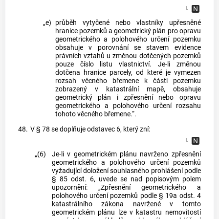
„e)
průběh vytyčené nebo vlastníky upřesněné
hranice pozemků a geometrický plán pro opravu
geometrického a polohového určení pozemku
obsahuje v porovnání se stavem evidence
právních vztahů u změnou dotčených pozemků
pouze číslo listu vlastnictví. Je-li změnou
dotčena hranice parcely, od které je vymezen
rozsah věcného břemene k části pozemku
zobrazený v katastrální mapě, obsahuje
geometrický plán i zpřesnění nebo opravu
geometrického a polohového určení rozsahu
tohoto věcného břemene.“.
48.
V § 78 se doplňuje odstavec 6, který zní:
„(6)
Je-li v geometrickém plánu navrženo zpřesnění
geometrického a polohového určení pozemků
vyžadující doložení souhlasného prohlášení podle
§ 85 odst. 6, uvede se nad popisovým polem
upozornění: „Zpřesnění geometrického a
polohového určení pozemků podle § 19a odst. 4
katastrálního zákona navržené v tomto
geometrickém plánu lze v katastru nemovitostí