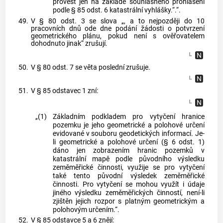
provést jen na základě souhlasného prohlášení
podle § 85 odst. 6 katastrální vyhlášky.“.“.
49.
V § 80 odst. 3 se slova „, a to nejpozději do 10
pracovních dnů ode dne podání žádosti o potvrzení
geometrického plánu, pokud není s ověřovatelem
dohodnuto jinak“ zrušují.
50.
V § 80 odst. 7 se věta poslední zrušuje.
51.
V § 85 odstavec 1 zní:
„(1)
Základním podkladem pro vytyčení hranice
pozemku je jeho geometrické a polohové určení
evidované v souboru geodetických informací. Je-
li geometrické a polohové určení (§ 6 odst. 1)
dáno jen zobrazením hranic pozemků v
katastrální mapě podle původního výsledku
zeměměřické činnosti, využije se pro vytyčení
také tento původní výsledek zeměměřické
činnosti. Pro vytyčení se mohou využít i údaje
jiného výsledku zeměměřických činností, není-li
zjištěn jejich rozpor s platným geometrickým a
polohovým určením.“.
52.
V § 85 odstavce 5 a 6 znějí: