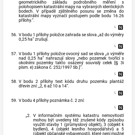
geometrického základu podrobného měření s
polohopisem katastrální mapy na vybraných identických
bodech. V případě zjištěného posunu se změna do
katastrální mapy vyznačí postupem podle bodu 16.26
přílohy.“.
56.
V bodu 1 přílohy položce zahrada se slova „až do výměry
0,25 ha“ zrušují.
57.
V bodu 1 přílohy položce ovocný sad se slova „o výměře
nad 0,25 ha“ nahrazují slovy „nebo pozemek tvořící s
okolními pozemky takto osázený souvislý celek [§ 3i
písm. e) zákona č. 252/1997 Sb.]“.
58.
V bodu 2 přílohy text kódu druhu pozemku plantáž
dřevin zní: „2, 6 až 10 a 14“.
59.
V bodu 4 přílohy poznámka č. 2 zní:
„2.
V informačním systému katastru nemovitostí
mohou být uvedeny též zrušené kódy způsobu
využití stavby 1 (průmyslový objekt), 3 (objekt k
bydlení), 4 (objekt lesního hospodářství) a 5
(objekt občanské vybavenosti), které není možné