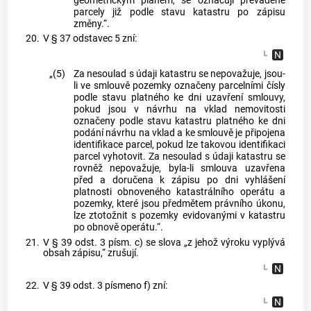
geometrickým plánem, se označují převáděné
parcely již podle stavu katastru po zápisu
změny.“.
20.
V § 37 odstavec 5 zní:
„(5)
Za nesoulad s údaji katastru se nepovažuje, jsou-
li ve smlouvě pozemky označeny parcelními čísly
podle stavu platného ke dni uzavření smlouvy,
pokud jsou v návrhu na vklad nemovitosti
označeny podle stavu katastru platného ke dni
podání návrhu na vklad a ke smlouvě je připojena
identifikace parcel, pokud lze takovou identifikaci
parcel vyhotovit. Za nesoulad s údaji katastru se
rovněž nepovažuje, byla-li smlouva uzavřena
před a doručena k zápisu po dni vyhlášení
platnosti obnoveného katastrálního operátu a
pozemky, které jsou předmětem právního úkonu,
lze ztotožnit s pozemky evidovanými v katastru
po obnově operátu.“.
21.
V § 39 odst. 3 písm. c) se slova „z jehož výroku vyplývá
obsah zápisu,“ zrušují.
22.
V § 39 odst. 3 písmeno f) zní: