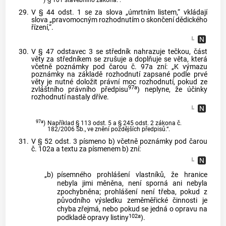
)
§ 101 stavebního zákona.“.
29.
V § 44 odst. 1 se za slova „úmrtním listem,“ vkládají
slova „pravomocným rozhodnutím o skončení dědického
řízení,“.
30.
V § 47 odstavec 3 se středník nahrazuje tečkou, část
věty za středníkem se zrušuje a doplňuje se věta, která
včetně poznámky pod čarou č. 97a zní: „K výmazu
poznámky na základě rozhodnutí zapsané podle prvé
věty je nutné doložit právní moc rozhodnutí, pokud ze
97a
zvláštního právního předpisu
) neplyne, že účinky
rozhodnutí nastaly dříve.
97a
)
Například § 113 odst. 5 a § 245 odst. 2 zákona č.
182/2006 Sb., ve znění pozdějších předpisů.“.
31.
V § 52 odst. 3 písmeno b) včetně poznámky pod čarou
č. 102a a textu za písmenem b) zní:
„b)
písemného prohlášení vlastníků, že hranice
nebyla jimi měněna, není sporná ani nebyla
zpochybněna; prohlášení není třeba, pokud z
původního výsledku zeměměřické činnosti je
chyba zřejmá, nebo pokud se jedná o opravu na
102a
podkladě opravy listiny
).