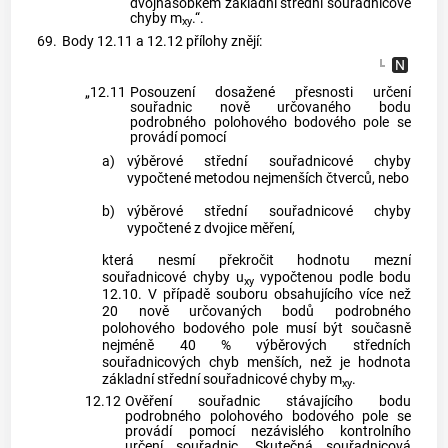
dvojnásobkem základní střední souřadnicové
chyby m
.“.
xy
69.
Body 12.11 a 12.12 přílohy znějí:
„12.11
Posouzení dosažené přesnosti určení
souřadnic nově určovaného bodu
podrobného polohového bodového pole se
provádí pomocí
a)
výběrové střední souřadnicové chyby
vypočtené metodou nejmenších čtverců, nebo
b)
výběrové střední souřadnicové chyby
vypočtené z dvojice měření,
která nesmí překročit hodnotu mezní
souřadnicové chyby u
vypočtenou podle bodu
xy
12.10. V případě souboru obsahujícího více než
20 nově určovaných bodů podrobného
polohového bodového pole musí být současně
nejméně 40 % výběrových středních
souřadnicových chyb menších, než je hodnota
základní střední souřadnicové chyby m
.
xy
12.12
Ověření souřadnic stávajícího bodu
podrobného polohového bodového pole se
provádí pomocí nezávislého kontrolního
určení souřadnic. Skutečná souřadnicová