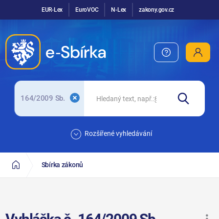
EUR-Lex
EuroVOC
N-Lex
zakony.gov.cz
164/2009 Sb.
Rozšířené vyhledávání
Sbírka zákonů