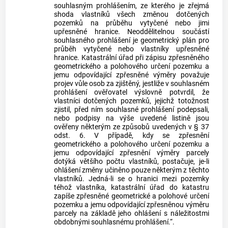
souhlasným prohlášením, ze kterého je zřejmá
shoda vlastníků všech změnou dotčených
pozemků na průběhu vytyčené nebo jimi
upřesněné hranice. Neoddělitelnou součástí
souhlasného prohlášení je geometrický plán pro
průběh vytyčené nebo vlastníky upřesněné
hranice. Katastrální úřad při zápisu zpřesněného
geometrického a polohového určení pozemku a
jemu odpovídající zpřesněné výměry považuje
projev vůle osob za zjištěný, jestliže v souhlasném
prohlášení ověřovatel výslovně potvrdil, že
vlastníci dotčených pozemků, jejichž totožnost
zjistil, před ním souhlasné prohlášení podepsali,
nebo podpisy na výše uvedené listině jsou
ověřeny některým ze způsobů uvedených v § 37
odst. 6. V případě, kdy se zpřesnění
geometrického a polohového určení pozemku a
jemu odpovídající zpřesnění výměry parcely
dotýká většího počtu vlastníků, postačuje, je-li
ohlášení změny učiněno pouze některým z těchto
vlastníků. Jedná-li se o hranici mezi pozemky
téhož vlastníka, katastrální úřad do katastru
zapíše zpřesněné geometrické a polohové určení
pozemku a jemu odpovídající zpřesněnou výměru
parcely na základě jeho ohlášení s náležitostmi
obdobnými souhlasnému prohlášení.“.