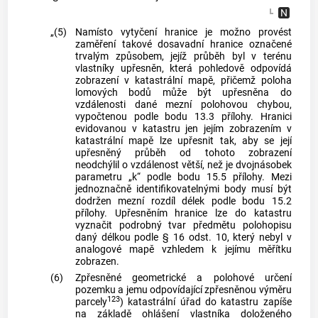
„(5)
Namísto vytyčení hranice je možno provést
zaměření takové dosavadní hranice označené
trvalým způsobem, jejíž průběh byl v terénu
vlastníky upřesněn, která pohledově odpovídá
zobrazení v katastrální mapě, přičemž poloha
lomových bodů může být upřesněna do
vzdálenosti dané mezní polohovou chybou,
vypočtenou podle bodu 13.3 přílohy. Hranici
evidovanou v katastru jen jejím zobrazením v
katastrální mapě lze upřesnit tak, aby se její
upřesněný průběh od tohoto zobrazení
neodchýlil o vzdálenost větší, než je dvojnásobek
parametru „k“ podle bodu 15.5 přílohy. Mezi
jednoznačně identifikovatelnými body musí být
dodržen mezní rozdíl délek podle bodu 15.2
přílohy. Upřesněním hranice lze do katastru
vyznačit podrobný tvar předmětu polohopisu
daný délkou podle § 16 odst. 10, který nebyl v
analogové mapě vzhledem k jejímu měřítku
zobrazen.
(6)
Zpřesněné geometrické a polohové určení
pozemku a jemu odpovídající zpřesněnou výměru
123
parcely
) katastrální úřad do katastru zapíše
na základě ohlášení vlastníka doloženého