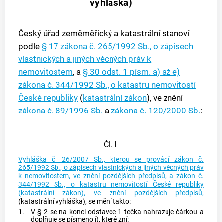
vyhláška)
Český úřad zeměměřický a katastrální stanoví
podle
§ 17
zákona č. 265/1992 Sb., o zápisech
vlastnických a jiných věcných práv k
nemovitostem
, a
§ 30 odst. 1 písm. a) až e)
zákona č. 344/1992 Sb., o katastru nemovitostí
České republiky
(
katastrální zákon
), ve znění
zákona č. 89/1996 Sb.
a
zákona č. 120/2000 Sb.
:
Čl. I
Vyhláška č. 26/2007 Sb., kterou se provádí zákon č.
265/1992 Sb., o zápisech vlastnických a jiných věcných práv
k nemovitostem, ve znění pozdějších předpisů, a zákon č.
344/1992 Sb., o katastru nemovitostí České republiky
(katastrální zákon), ve znění pozdějších předpisů,
(katastrální vyhláška), se mění takto:
1.
V § 2 se na konci odstavce 1 tečka nahrazuje čárkou a
doplňuje se písmeno i), které zní: