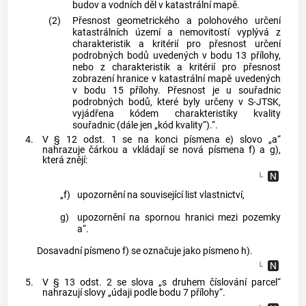
budov a vodních děl v katastrální mapě.
(2)
Přesnost geometrického a polohového určení
katastrálních území a nemovitostí vyplývá z
charakteristik a kritérií pro přesnost určení
podrobných bodů uvedených v bodu 13 přílohy,
nebo z charakteristik a kritérií pro přesnost
zobrazení hranice v katastrální mapě uvedených
v bodu 15 přílohy. Přesnost je u souřadnic
podrobných bodů, které byly určeny v S-JTSK,
vyjádřena kódem charakteristiky kvality
souřadnic (dále jen „kód kvality“).“.
4.
V § 12 odst. 1 se na konci písmena e) slovo „a“
nahrazuje čárkou a vkládají se nová písmena f) a g),
která znějí:
„f)
upozornění na související list vlastnictví,
g)
upozornění na spornou hranici mezi pozemky
a“.
Dosavadní písmeno f) se označuje jako písmeno h).
5.
V § 13 odst. 2 se slova „s druhem číslování parcel“
nahrazují slovy „údaji podle bodu 7 přílohy“.