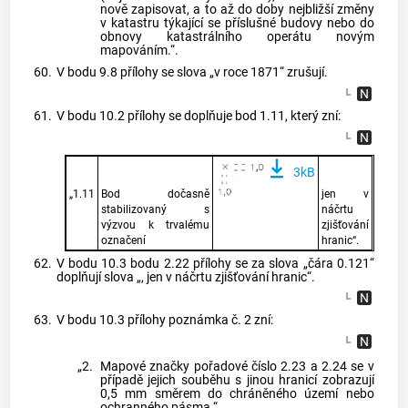
nově zapisovat, a to až do doby nejbližší změny
v katastru týkající se příslušné budovy nebo do
obnovy katastrálního operátu novým
mapováním.“.
60.
V bodu 9.8 přílohy se slova „v roce 1871“ zrušují.
61.
V bodu 10.2 přílohy se doplňuje bod 1.11, který zní:
3kB
„1.11
Bod dočasně
jen v
stabilizovaný s
náčrtu
výzvou k trvalému
zjišťování
označení
hranic“.
62.
V bodu 10.3 bodu 2.22 přílohy se za slova „čára 0.121“
doplňují slova „, jen v náčrtu zjišťování hranic“.
63.
V bodu 10.3 přílohy poznámka č. 2 zní:
„2.
Mapové značky pořadové číslo 2.23 a 2.24 se v
případě jejich souběhu s jinou hranicí zobrazují
0,5 mm směrem do chráněného území nebo
ochranného pásma.“.