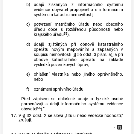
b)
údajů získaných z informačního systému
evidence obyvatel propojeného s informačním
systémem katastru nemovitostí,
c)
potvrzení matričního úřadu nebo obecního
úřadu obce s rozšířenou působností nebo
55
krajského úřadu
),
d)
údajů zjištěných při obnově katastrálního
operátu novým mapováním a zapsaných v
soupisu nemovitostí [§ 56 odst. 3 písm. a)] a při
obnově katastrálního operátu na základě
výsledků pozemkových úprav,
e)
ohlášení vlastníka nebo jiného oprávněného,
nebo
f)
oznámení správního úřadu.
Před zápisem se ohlášené údaje o fyzické osobě
porovnávají s údaji informačního systému evidence
56
obyvatel
).“.
17.
V § 32 odst. 2 se slova „titulu nebo vědecké hodnosti,“
zrušují.