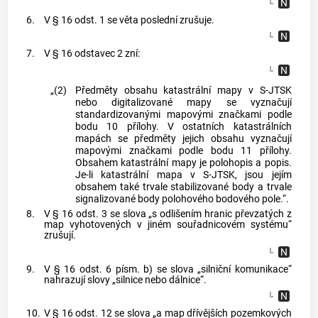
6.
V § 16 odst. 1 se věta poslední zrušuje.
7.
V § 16 odstavec 2 zní:
„(2)
Předměty obsahu katastrální mapy v S-JTSK
nebo digitalizované mapy se vyznačují
standardizovanými mapovými značkami podle
bodu 10 přílohy. V ostatních katastrálních
mapách se předměty jejich obsahu vyznačují
mapovými značkami podle bodu 11 přílohy.
Obsahem katastrální mapy je polohopis a popis.
Je-li katastrální mapa v S-JTSK, jsou jejím
obsahem také trvale stabilizované body a trvale
signalizované body polohového bodového pole.“.
8.
V § 16 odst. 3 se slova „s odlišením hranic převzatých z
map vyhotovených v jiném souřadnicovém systému“
zrušují.
9.
V § 16 odst. 6 písm. b) se slova „silniční komunikace“
nahrazují slovy „silnice nebo dálnice“.
10.
V § 16 odst. 12 se slova „a map dřívějších pozemkových