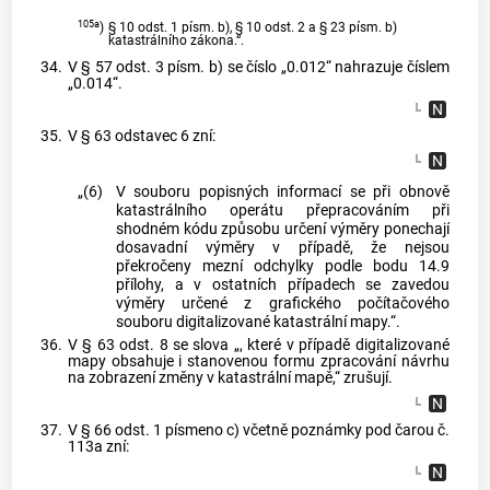
105a
)
§ 10 odst. 1 písm. b), § 10 odst. 2 a § 23 písm. b)
katastrálního zákona.“.
34.
V § 57 odst. 3 písm. b) se číslo „0.012“ nahrazuje číslem
„0.014“.
35.
V § 63 odstavec 6 zní:
„(6)
V souboru popisných informací se při obnově
katastrálního operátu přepracováním při
shodném kódu způsobu určení výměry ponechají
dosavadní výměry v případě, že nejsou
překročeny mezní odchylky podle bodu 14.9
přílohy, a v ostatních případech se zavedou
výměry určené z grafického počítačového
souboru digitalizované katastrální mapy.“.
36.
V § 63 odst. 8 se slova „, které v případě digitalizované
mapy obsahuje i stanovenou formu zpracování návrhu
na zobrazení změny v katastrální mapě,“ zrušují.
37.
V § 66 odst. 1 písmeno c) včetně poznámky pod čarou č.
113a zní: