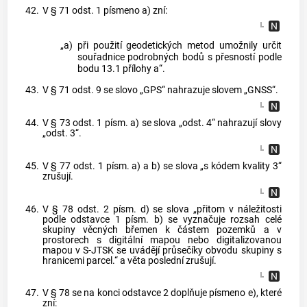
42.
V § 71 odst. 1 písmeno a) zní:
„a)
při použití geodetických metod umožnily určit
souřadnice podrobných bodů s přesností podle
bodu 13.1 přílohy a“.
43.
V § 71 odst. 9 se slovo „GPS“ nahrazuje slovem „GNSS“.
44.
V § 73 odst. 1 písm. a) se slova „odst. 4“ nahrazují slovy
„odst. 3“.
45.
V § 77 odst. 1 písm. a) a b) se slova „s kódem kvality 3“
zrušují.
46.
V § 78 odst. 2 písm. d) se slova „přitom v náležitosti
podle odstavce 1 písm. b) se vyznačuje rozsah celé
skupiny věcných břemen k částem pozemků a v
prostorech s digitální mapou nebo digitalizovanou
mapou v S-JTSK se uvádějí průsečíky obvodu skupiny s
hranicemi parcel.“ a věta poslední zrušují.
47.
V § 78 se na konci odstavce 2 doplňuje písmeno e), které
zní: