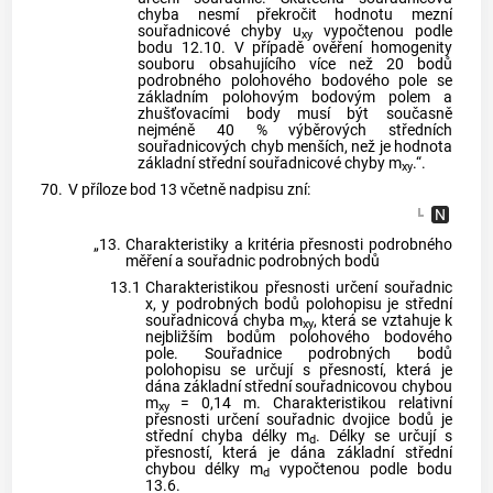
chyba nesmí překročit hodnotu mezní
souřadnicové chyby u
vypočtenou podle
xy
bodu 12.10. V případě ověření homogenity
souboru obsahujícího více než 20 bodů
podrobného polohového bodového pole se
základním polohovým bodovým polem a
zhušťovacími body musí být současně
nejméně 40 % výběrových středních
souřadnicových chyb menších, než je hodnota
základní střední souřadnicové chyby m
.“.
xy
70.
V příloze bod 13 včetně nadpisu zní:
„13.
Charakteristiky a kritéria přesnosti podrobného
měření a souřadnic podrobných bodů
13.1
Charakteristikou přesnosti určení souřadnic
x, y podrobných bodů polohopisu je střední
souřadnicová chyba m
, která se vztahuje k
xy
nejbližším bodům polohového bodového
pole. Souřadnice podrobných bodů
polohopisu se určují s přesností, která je
dána základní střední souřadnicovou chybou
m
= 0,14 m. Charakteristikou relativní
xy
přesnosti určení souřadnic dvojice bodů je
střední chyba délky m
. Délky se určují s
d
přesností, která je dána základní střední
chybou délky m
vypočtenou podle bodu
d
13.6.