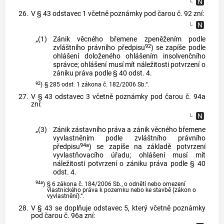
26.
V § 43 odstavec 1 včetně poznámky pod čarou č. 92 zní:
„(1)
Zánik věcného břemene zpeněžením podle
92
zvláštního právního předpisu
) se zapíše podle
ohlášení doloženého ohlášením insolvenčního
správce; ohlášení musí mít náležitosti potvrzení o
zániku práva podle § 40 odst. 4.
92
)
§ 285 odst. 1 zákona č. 182/2006 Sb.“.
27.
V § 43 odstavec 3 včetně poznámky pod čarou č. 94a
zní:
„(3)
Zánik zástavního práva a zánik věcného břemene
vyvlastněním podle zvláštního právního
94a
předpisu
) se zapíše na základě potvrzení
vyvlastňovacího úřadu; ohlášení musí mít
náležitosti potvrzení o zániku práva podle § 40
odst. 4.
94a
)
§ 6 zákona č. 184/2006 Sb., o odnětí nebo omezení
vlastnického práva k pozemku nebo ke stavbě (zákon o
vyvlastnění).“.
28.
V § 43 se doplňuje odstavec 5, který včetně poznámky
pod čarou č. 96a zní: