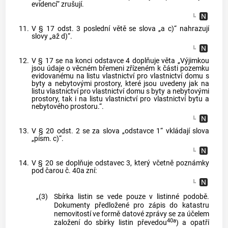
evidencí“ zrušují.
11.
V § 17 odst. 3 poslední větě se slova „a c)“ nahrazují
slovy „až d)“.
12.
V § 17 se na konci odstavce 4 doplňuje věta „Výjimkou
jsou údaje o věcném břemeni zřízeném k části pozemku
evidovanému na listu vlastnictví pro vlastnictví domu s
byty a nebytovými prostory, které jsou uvedeny jak na
listu vlastnictví pro vlastnictví domu s byty a nebytovými
prostory, tak i na listu vlastnictví pro vlastnictví bytu a
nebytového prostoru.“.
13.
V § 20 odst. 2 se za slova „odstavce 1“ vkládají slova
„písm. c)“.
14.
V § 20 se doplňuje odstavec 3, který včetně poznámky
pod čarou č. 40a zní:
„(3)
Sbírka listin se vede pouze v listinné podobě.
Dokumenty předložené pro zápis do katastru
nemovitostí ve formě datové zprávy se za účelem
40a
založení do sbírky listin převedou
) a opatří