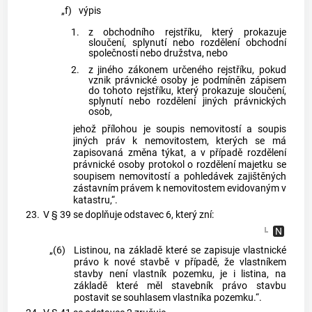
„f)
výpis
1.
z obchodního rejstříku, který prokazuje
sloučení, splynutí nebo rozdělení obchodní
společnosti nebo družstva, nebo
2.
z jiného zákonem určeného rejstříku, pokud
vznik právnické osoby je podmíněn zápisem
do tohoto rejstříku, který prokazuje sloučení,
splynutí nebo rozdělení jiných právnických
osob,
jehož přílohou je soupis nemovitostí a soupis
jiných práv k nemovitostem, kterých se má
zapisovaná změna týkat, a v případě rozdělení
právnické osoby protokol o rozdělení majetku se
soupisem nemovitostí a pohledávek zajištěných
zástavním právem k nemovitostem evidovaným v
katastru,“.
23.
V § 39 se doplňuje odstavec 6, který zní:
„(6)
Listinou, na základě které se zapisuje vlastnické
právo k nové stavbě v případě, že vlastníkem
stavby není vlastník pozemku, je i listina, na
základě které měl stavebník právo stavbu
postavit se souhlasem vlastníka pozemku.“.