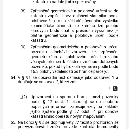
katastru a nadále jimi respektovány.
(8)
Zpřesněné geometrické a polohové určení se do
katastru zapíše i bez ohlášení vlastníka podle
odstavce 6, a to na základě původního výsledku
zeměměřické činnosti, ze kterého lze polohu
lomových bodů určit s přesností vyšší, než je
platné geometrické a polohové určení podle
katastru.
(9)
Zpřesněním geometrického a polohového určení
pozemku dochází zároveň ke zpřesnění
geometrického a polohového určení rozsahu
věcných břemen k částem změnou dotčených
pozemků, pokud byl rozsah vymezen podle bodu
16.3 přílohy vzdáleností od hranice parcely.“.
54.
V § 91 se dosavadní text označuje jako odstavec 1 a
doplňuje se odstavec 2, který zní:
„(2)
Upozornění na spornou hranici mezi pozemky
podle § 12 odst. 1 písm. g) se do souboru
popisných informací zapisuje vždy na základě
jejího zjištění podle § 57 odst. 4 při obnově
katastrálního operátu novým mapováním.
55.
Na konci § 92 se doplňují věty „V těchto prostorech se
při vyznačování změn provede kontrola homogenity