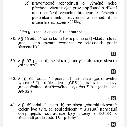
„c)
pravomocné rozhodnutí o výměně nebo
přechodu vlastnických práv, popřípadě o zřízení
nebo zrušení věcného břemene k řešeným
pozemkům nebo pravomocné rozhodnutí o
113a
určení hranic pozemků
),
113a
)
§ 13 odst. 3 zákona č. 139/2002 Sb.“.
38.
V § 66 odst. 1 se na konci textu písmene k) vkládají slova
„není-li jeho rozsah vymezen ve výsledcích podle
písmene h),“.
39.
V § 67 písm. d) se slovo „náčrty“ nahrazuje slovem
„záznamy“.
40.
V § 69 odst. 1 písm. a) se slova „polohového
119
systému
) (dále jen „GPS“)“ nahrazují slovy
119
„navigačního družicového systému
) (dále jen
„GNSS“)“.
41.
V § 69 odst. 1 písm. b) se slova „charakterizované
kódem kvality 3, se souřadnicemi v S-JTSK,“ nahrazují
slovy „jejichž souřadnice byly určeny v S-JTSK s
přesností podle bodu 13.1 přílohy,“.