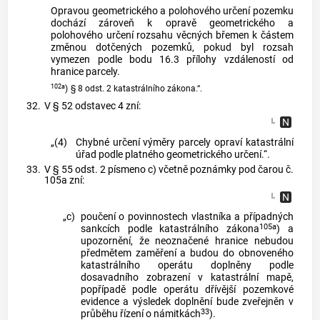
Opravou geometrického a polohového určení pozemku
dochází zároveň k opravě geometrického a
polohového určení rozsahu věcných břemen k částem
změnou dotčených pozemků, pokud byl rozsah
vymezen podle bodu 16.3 přílohy vzdáleností od
hranice parcely.
102a
)
§ 8 odst. 2 katastrálního zákona.“.
32.
V § 52 odstavec 4 zní:
„(4)
Chybné určení výměry parcely opraví katastrální
úřad podle platného geometrického určení.“.
33.
V § 55 odst. 2 písmeno c) včetně poznámky pod čarou č.
105a zní:
„c)
poučení o povinnostech vlastníka a případných
105a
sankcích podle katastrálního zákona
) a
upozornění, že neoznačené hranice nebudou
předmětem zaměření a budou do obnoveného
katastrálního operátu doplněny podle
dosavadního zobrazení v katastrální mapě,
popřípadě podle operátu dřívější pozemkové
evidence a výsledek doplnění bude zveřejněn v
33
průběhu řízení o námitkách
).