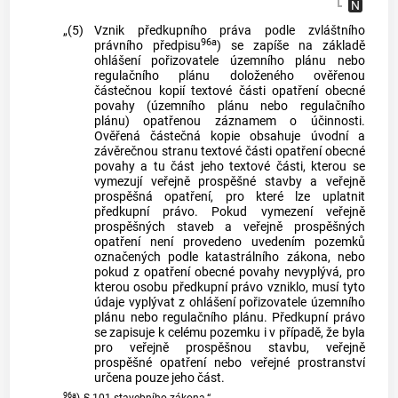
„(5)
Vznik předkupního práva podle zvláštního
96a
právního předpisu
) se zapíše na základě
ohlášení pořizovatele územního plánu nebo
regulačního plánu doloženého ověřenou
částečnou kopií textové části opatření obecné
povahy (územního plánu nebo regulačního
plánu) opatřenou záznamem o účinnosti.
Ověřená částečná kopie obsahuje úvodní a
závěrečnou stranu textové části opatření obecné
povahy a tu část jeho textové části, kterou se
vymezují veřejně prospěšné stavby a veřejně
prospěšná opatření, pro které lze uplatnit
předkupní právo. Pokud vymezení veřejně
prospěšných staveb a veřejně prospěšných
opatření není provedeno uvedením pozemků
označených podle katastrálního zákona, nebo
pokud z opatření obecné povahy nevyplývá, pro
kterou osobu předkupní právo vzniklo, musí tyto
údaje vyplývat z ohlášení pořizovatele územního
plánu nebo regulačního plánu. Předkupní právo
se zapisuje k celému pozemku i v případě, že byla
pro veřejně prospěšnou stavbu, veřejně
prospěšné opatření nebo veřejné prostranství
určena pouze jeho část.
96a