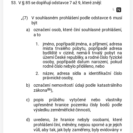
53.
V § 85 se doplňují odstavce 7 až 9, které znějí:
„(7)
V souhlasném prohlášení podle odstavce 6 musí
být
a)
označení osob, které činí souhlasné prohlášení,
a to
1.
jméno, popřípadě jména, a příjmení, adresa
místa trvalého pobytu, popřípadě adresa
bydliště v cizině, nemá-li trvalý pobyt na
území České republiky, a rodné číslo fyzické
osoby, popřípadě datum narození, pokud
rodné číslo nebylo přiděleno, nebo
2.
název, adresa sídla a identifikační číslo
právnické osoby,
b)
označení nemovitostí údaji podle katastrálního
86
zákona
),
c)
popis průběhu vytyčené nebo vlastníky
upřesněné hranice pozemku čísly bodů podle
výsledku zeměměřické činnosti,
d)
uvedeno, že hranice nebyly osobami, které
prohlášení činí, měněny, nejsou sporné a je jejich
vůlí, aby tak, jak byly zaměřeny, byly evidovány v