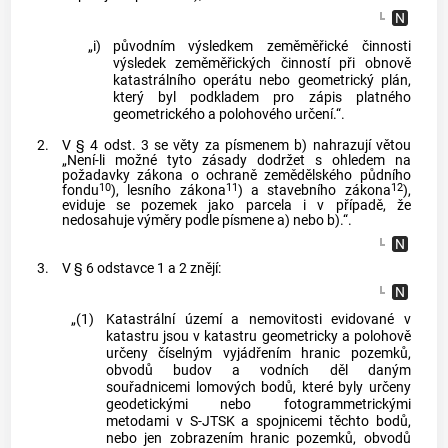
„i)
původním výsledkem zeměměřické činnosti
výsledek zeměměřických činností při obnově
katastrálního operátu nebo geometrický plán,
který byl podkladem pro zápis platného
geometrického a polohového určení.“.
2.
V § 4 odst. 3 se věty za písmenem b) nahrazují větou
„Není-li možné tyto zásady dodržet s ohledem na
požadavky zákona o ochraně zemědělského půdního
10
11
12
fondu
), lesního zákona
) a stavebního zákona
),
eviduje se pozemek jako parcela i v případě, že
nedosahuje výměry podle písmene a) nebo b).“.
3.
V § 6 odstavce 1 a 2 znějí:
„(1)
Katastrální území a nemovitosti evidované v
katastru jsou v katastru geometricky a polohově
určeny číselným vyjádřením hranic pozemků,
obvodů budov a vodních děl daným
souřadnicemi lomových bodů, které byly určeny
geodetickými nebo fotogrammetrickými
metodami v S-JTSK a spojnicemi těchto bodů,
nebo jen zobrazením hranic pozemků, obvodů