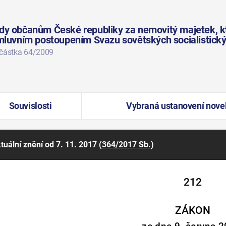
vdy občanům České republiky za nemovitý majetek, k
smluvním postoupením Svazu sovětských socialistický
 částka 64/2009
Souvislosti
Vybraná ustanovení nove
tuální znění
od 7. 11. 2017
(
364/2017 Sb.
)
212
ZÁKON