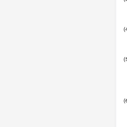
(
(
(