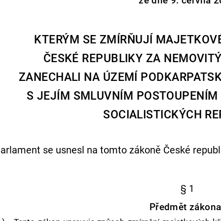
ze dne 9. června 2
KTERÝM SE ZMÍRŇUJÍ MAJETKOV
ČESKÉ REPUBLIKY ZA NEMOVITÝ
ZANECHALI NA ÚZEMÍ PODKARPATSKÉ
S JEJÍM SMLUVNÍM POSTOUPENÍM
SOCIALISTICKÝCH RE
arlament se usnesl na tomto zákoně České republi
§ 1
Předmět zákon