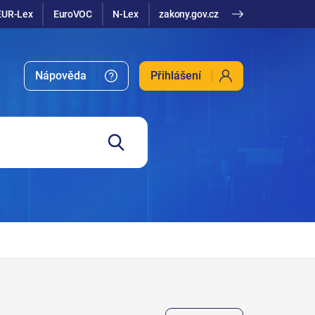
EUR-Lex
EuroVOC
N-Lex
zakony.gov.cz
Nápověda
Přihlášení