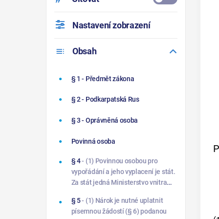
Nastavení zobrazení
Obsah
§ 1
- Předmět zákona
§ 2
- Podkarpatská Rus
§ 3
- Oprávněná osoba
Povinná osoba
P
§ 4
- (1) Povinnou osobou pro
vypořádání a jeho vyplacení je stát.
Za stát jedná Ministerstvo vnitra
jako příslušná organizační jednotka
§ 5
- (1) Nárok je nutné uplatnit
státu.
písemnou žádostí (§ 6) podanou