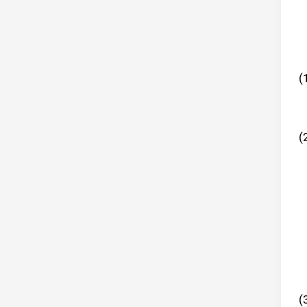
(
(
(