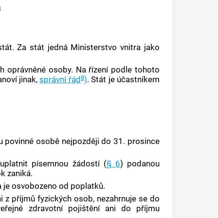
a
át. Za stát jedná Ministerstvo vnitra jako
rh oprávněné osoby. Na řízení podle tohoto
8
noví jinak,
správní řád
)
. Stát je účastníkem
 povinné osobě nejpozději do 31. prosince
uplatnit písemnou žádostí (
§ 6
) podanou
k zaniká.
 je osvobozeno od poplatků.
 z příjmů fyzických osob, nezahrnuje se do
řejné zdravotní pojištění ani do příjmu