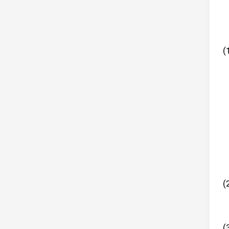
(
(
(