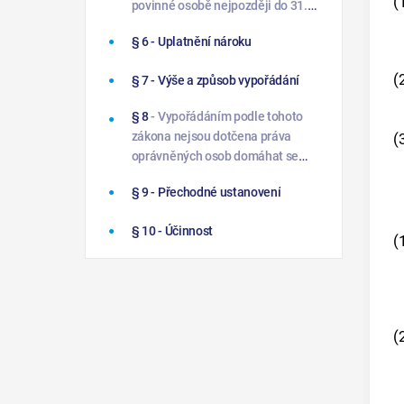
(
povinné osobě nejpozději do 31.
prosince 2013, jinak nárok zaniká.
§ 6
- Uplatnění nároku
(
§ 7
- Výše a způsob vypořádání
§ 8
- Vypořádáním podle tohoto
zákona nejsou dotčena práva
(
oprávněných osob domáhat se
zmírnění majetkových křivd nebo
§ 9
- Přechodné ustanovení
odškodnění vůči jiným státům.
§ 10
- Účinnost
(
(