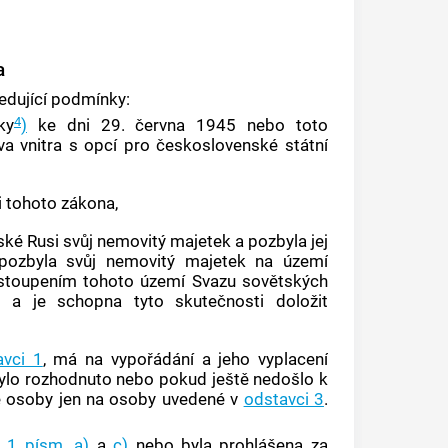
a
ledující podmínky:
4
ky
)
ke dni 29. června 1945 nebo toto
va vnitra s opcí pro československé státní
i tohoto zákona,
ké Rusi
svůj nemovitý majetek a pozbyla jej
 pozbyla svůj nemovitý majetek na území
stoupením tohoto území Svazu sovětských
) a je schopna tyto skutečnosti doložit
avci 1
, má na vypořádání a jeho vyplacení
ylo rozhodnuto nebo pokud ještě nedošlo k
é osoby
jen na osoby uvedené v
odstavci 3
.
 1 písm. a)
a
c)
nebo byla prohlášena za