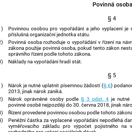
Povinná osob
§ 4
1)
Povinnou osobou pro vypořádání a jeho vyplacení je st
příslušná organizační jednotka státu.
2)
Povinná osoba rozhoduje o vypořádání v řízení na náv
zákona použije povinná osoba, pokud tento zákon nesta
správního řízení podle tohoto zákona.
3)
Náklady na vypořádání hradí stát.
§ 5
1)
Nárok je nutné uplatnit písemnou žádostí (
§ 6
) podanou
2013, jinak nárok zaniká.
2)
Nárok oprávněné osoby podle
§ 3 odst. 4
je nutné 
povinné osobě nejpozději do 30. června 2018, jinak náro
3)
Řízení provedené povinnou osobou podle tohoto zákona
4)
Peněžní částka za vyplacené vypořádání nepodléhá dani
vyměřovacího základu pro výpočet pojistného na ve