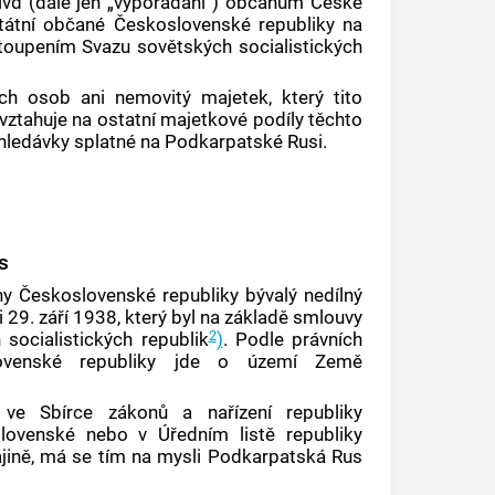
ivd (dále jen „vypořádání“) občanům České
státní občané Československé republiky na
toupením Svazu sovětských socialistických
ch osob ani nemovitý majetek, který tito
vztahuje na ostatní majetkové podíly těchto
hledávky splatné na
Podkarpatské Rusi
.
s
ny Československé republiky bývalý nedílný
 29. září 1938, který byl na základě smlouvy
2
ocialistických republik
)
. Podle právních
slovenské republiky jde o území Země
 ve Sbírce zákonů a nařízení republiky
lovenské nebo v Úředním listě republiky
ině, má se tím na mysli
Podkarpatská Rus