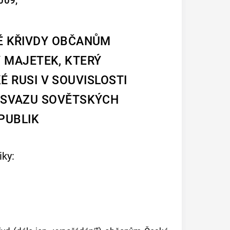
009,
É KŘIVDY OBČANŮM
 MAJETEK, KTERÝ
 RUSI V SOUVISLOSTI
 SVAZU SOVĚTSKÝCH
PUBLIK
ky:
a