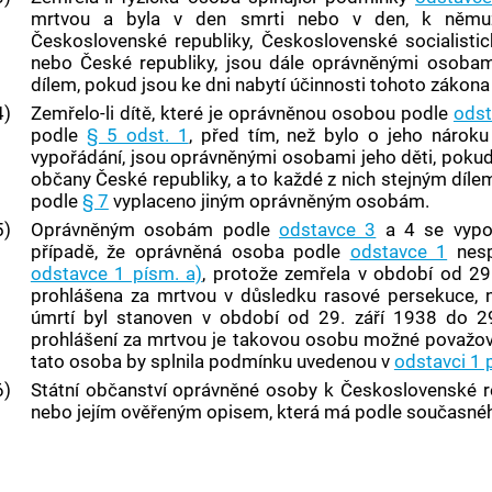
mrtvou a byla v den smrti nebo v den, k němu
Československé republiky, Československé socialistick
nebo České republiky, jsou dále oprávněnými osobami 
dílem, pokud jsou ke dni nabytí účinnosti tohoto zákon
4)
Zemřelo-li dítě, které je oprávněnou osobou podle
odst
podle
§ 5 odst. 1
, před tím, než bylo o jeho náro
vypořádání, jsou oprávněnými osobami jeho děti, pokud
občany České republiky, a to každé z nich stejným dílem; 
podle
§ 7
vyplaceno jiným oprávněným osobám.
5)
Oprávněným osobám podle
odstavce 3
a 4 se vypoř
případě, že oprávněná osoba podle
odstavce 1
nesp
odstavce 1 písm. a)
, protože zemřela v období od 29
prohlášena za mrtvou v důsledku rasové persekuce, n
úmrtí byl stanoven v období od 29. září 1938 do 2
prohlášení za mrtvou je takovou osobu možné považov
tato osoba by splnila podmínku uvedenou v
odstavci 1 
6)
Státní občanství oprávněné osoby k Československé r
nebo jejím ověřeným opisem, která má podle současnéh