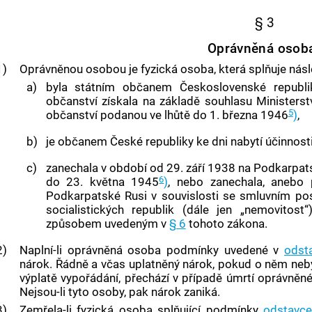
§ 3
Oprávněná osob
1)
Oprávněnou osobou
je fyzická osoba, která splňuje nás
a)
byla státním občanem Československé republi
občanství získala na základě souhlasu Ministerst
5
občanství podanou ve lhůtě do 1. března 1946
)
,
b)
je občanem České republiky ke dni nabytí účinnost
c)
zanechala v období od 29. září 1938 na
Podkarpats
6
do 23. května 1945
)
, nebo zanechala, anebo
Podkarpatské Rusi
v souvislosti se smluvním po
socialistických republik (dále jen „
nemovitost
“
způsobem uvedeným v
§ 6
tohoto zákona.
2)
Naplní-li
oprávněná osoba
podmínky uvedené v
odst
nárok. Řádně a včas uplatněný nárok, pokud o něm neb
výplatě vypořádání, přechází v případě úmrtí
oprávněn
Nejsou-li tyto osoby, pak nárok zaniká.
3)
Zemřela-li fyzická osoba splňující podmínky
odstavce