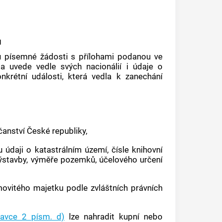
u
u písemné žádosti s přílohami podanou ve
a uvede vedle svých nacionálií i údaje o
krétní události, která vedla k zanechání
anství České republiky,
du údaji o
katastrálním území
, čísle knihovní
výstavby, výměře pozemků, účelového určení
movitého majetku podle zvláštních právních
tavce 2 písm. d)
lze nahradit kupní nebo