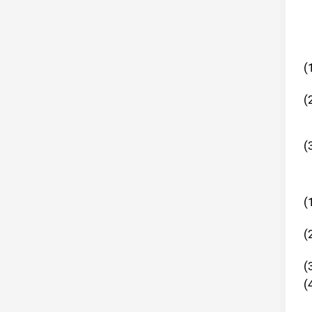
(
(
(
(
(
(
(