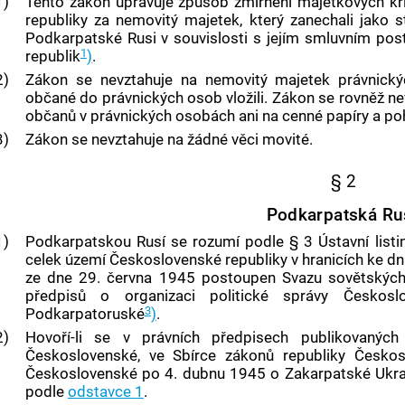
1)
Tento zákon upravuje způsob zmírnění majetkových kř
republiky za nemovitý majetek, který zanechali jako 
Podkarpatské Rusi
v souvislosti s jejím smluvním pos
1
republik
)
.
2)
Zákon se nevztahuje na nemovitý majetek právnický
občané do právnických osob vložili. Zákon se rovněž ne
občanů v právnických osobách ani na
cenné papíry
a po
3)
Zákon se nevztahuje na žádné věci movité.
§ 2
Podkarpatská Ru
1)
Podkarpatskou Rusí
se rozumí podle § 3 Ústavní listi
celek území Československé republiky v hranicích ke dni
ze dne 29. června 1945 postoupen Svazu sovětských s
předpisů o organizaci politické správy Česko
3
Podkarpatoruské
)
.
2)
Hovoří-li se v právních předpisech publikovaných
Československé, ve Sbírce zákonů republiky Českos
Československé po 4. dubnu 1945 o Zakarpatské Ukraj
podle
odstavce 1
.