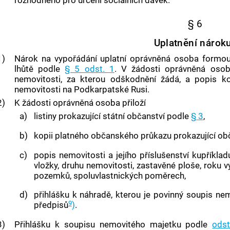
rozhodného pro určení sociálních dávek.
§ 6
Uplatnění nárok
1)
Nárok na vypořádání uplatní oprávněná osoba formo
lhůtě podle
§ 5 odst. 1
. V žádosti oprávněná osob
nemovitosti
, za kterou odškodnění žádá, a popis kon
nemovitosti
na
Podkarpatské Rusi
.
2)
K žádosti
oprávněná osoba
přiloží
a)
listiny prokazující státní občanství podle
§ 3
,
b)
kopii platného občanského průkazu prokazující obč
c)
popis
nemovitosti
a jejího příslušenství kupříkla
vložky, druhu
nemovitosti
, zastavěné ploše, roku 
pozemků, spoluvlastnických poměrech,
d)
přihlášku k náhradě, kterou je povinný soupis ne
9
předpisů
)
.
3)
Přihlášku k soupisu nemovitého majetku podle
ods