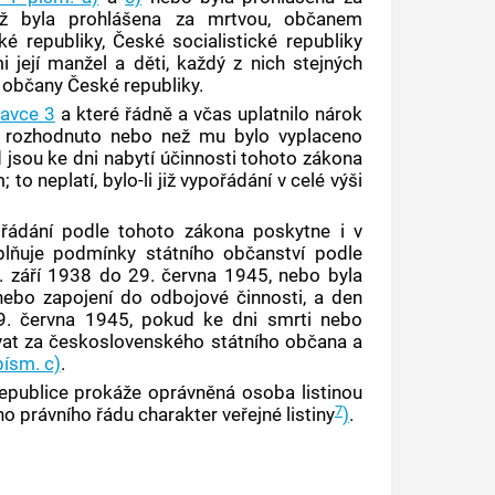
ž byla prohlášena za mrtvou, občanem
é republiky, České socialistické republiky
její manžel a děti, každý z nich stejných
a občany České republiky.
avce 3
a které řádně a včas uplatnilo nárok
ku rozhodnuto nebo než mu bylo vyplaceno
 jsou ke dni nabytí účinnosti tohoto zákona
to neplatí, bylo-li již vypořádání v celé výši
ádání podle tohoto zákona poskytne i v
lňuje podmínky státního občanství podle
. září 1938 do 29. června 1945, nebo byla
ebo zapojení do odbojové činnosti, a den
9. června 1945, pokud ke dni smrti nebo
at za československého státního občana a
písm. c)
.
epublice prokáže oprávněná osoba listinou
7
o právního řádu charakter
veřejné listiny
)
.