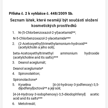
Příloha č. 2
k vyhlášce č. 448/2009 Sb.
Seznam látek, které nesmějí být součástí složení
kosmetických prostředků
1.
N-(5-Chlorbenzoxazol-2-yl)acetamid**;
N-5-Chlorbenzoxazol-2-ylacetamide***
2.
(2-Acetoxyethyl)trimethylamonium-hydroxid**
(acetylcholin a jeho soli);
beta-Acetoxyethyltrimethyl ammonium hydroxide
(acetylcholine and its salts)***
3.
Deanol aceglumát;
Deanol aceglumate*
4.
Spironolakton;
Spironolactone*
5.
Kyselina [4-(4-hydroxy-3-jodfenoxy)-3,5-
dijodfenyl]octová** a její soli;
[4-(4-Hydroxy-3-iodophenoxy)-3,5-diiodophfenyl] acetic
acid and its salts***
6.
Metotrexát;