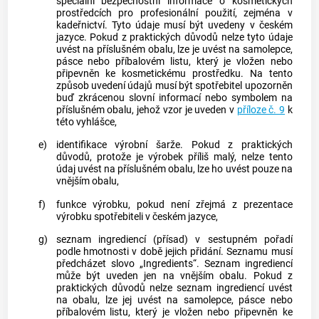
speciální bezpečnostní informace o
kosmetických
prostředcích
pro profesionální použití, zejména v
kadeřnictví. Tyto údaje musí být uvedeny v českém
jazyce. Pokud z praktických důvodů nelze tyto údaje
uvést na příslušném obalu, lze je uvést na samolepce,
pásce nebo příbalovém listu, který je vložen nebo
připevněn ke
kosmetickému prostředku
. Na tento
způsob uvedení údajů musí být
spotřebitel
upozorněn
buď zkrácenou slovní informací nebo symbolem na
příslušném obalu, jehož vzor je uveden v
příloze č. 9
k
této vyhlášce,
e)
identifikace výrobní šarže. Pokud z praktických
důvodů, protože je výrobek příliš malý, nelze tento
údaj uvést na příslušném obalu, lze ho uvést pouze na
vnějším obalu,
f)
funkce výrobku, pokud není zřejmá z prezentace
výrobku
spotřebiteli
v českém jazyce,
g)
seznam ingrediencí (přísad) v sestupném pořadí
podle hmotnosti v době jejich přidání. Seznamu musí
předcházet slovo „Ingredients“. Seznam ingrediencí
může být uveden jen na vnějším obalu. Pokud z
praktických důvodů nelze seznam ingrediencí uvést
na obalu, lze jej uvést na samolepce, pásce nebo
příbalovém listu, který je vložen nebo připevněn ke