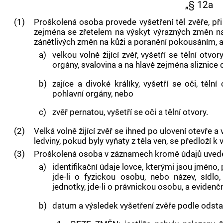
„§ 12a
(1)
Proškolená osoba provede vyšetření těl zvěře, při
zejména se zřetelem na výskyt výrazných změn na
zánětlivých změn na kůži a poranění pokousáním, a d
a)
velkou volně žijící zvěř, vyšetří se tělní otvory
orgány, svalovina a na hlavě zejména sliznice d
b)
zajíce a divoké králíky, vyšetří se oči, tělní 
pohlavní orgány, nebo
c)
zvěř pernatou, vyšetří se oči a tělní otvory.
(2)
Velká volně žijící zvěř se ihned po ulovení otevře a 
ledviny, pokud byly vyňaty z těla ven, se předloží k
(3)
Proškolená osoba v záznamech kromě údajů uvede
a)
identifikační údaje lovce, kterými jsou jméno,
jde-li o fyzickou osobu, nebo název, sídlo,
jednotky, jde-li o právnickou osobu, a evidenč
b)
datum a výsledek vyšetření zvěře podle odsta