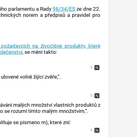
kého parlamentu a Rady
98/34/ES
ze dne 22.
chnických norem a předpisů a pravidel pro
 požadavcích na živočišné produkty, které
olečenství
, se mění takto:
lovené volně žijící zvěře,“.
odávání malých množství vlastních produktů z
 co se rozumí tímto malým množstvím,“.
lňuje se písmeno m), které zní: