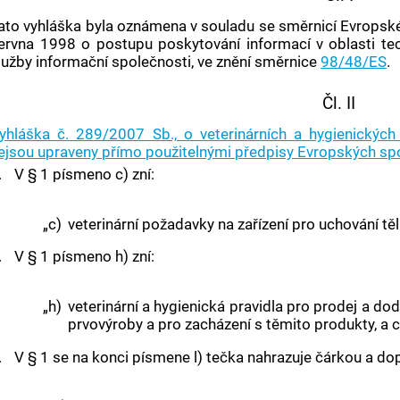
ato vyhláška byla oznámena v souladu se směrnicí Evrops
ervna 1998 o postupu poskytování informací v oblasti te
lužby informační společnosti, ve znění směrnice
98/48/ES
.
Čl. II
yhláška č. 289/2007 Sb., o veterinárních a hygienických
ejsou upraveny přímo použitelnými předpisy Evropských sp
.
V § 1 písmeno c) zní:
„c)
veterinární požadavky na zařízení pro uchování těl u
.
V § 1 písmeno h) zní:
„h)
veterinární a hygienická pravidla pro prodej a d
prvovýroby a pro zacházení s těmito produkty, a
.
V § 1 se na konci písmene l) tečka nahrazuje čárkou a dop