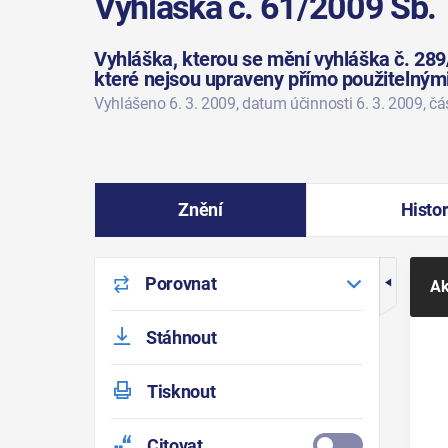
Vyhláška č. 61/2009 Sb.
Vyhláška, kterou se mění vyhláška č. 289
které nejsou upraveny přímo použitelným
Vyhlášeno 6. 3. 2009
, datum účinnosti 6. 3. 2009
, č
Znění
Histor
Porovnat
Ak
Stáhnout
Tisknout
Citovat