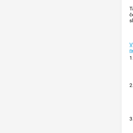
T
č
s
V
n
1
2
3