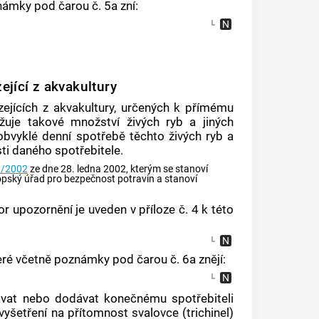
námky pod čarou č. 5a zní:
ející z akvakultury
zejících z akvakultury, určených k přímému
žuje takové množství živých ryb a jiných
 obvyklé denní spotřebě těchto živých ryb a
ti daného spotřebitele.
8/2002
ze dne 28. ledna 2002, kterým se stanoví
pský úřad pro bezpečnost potravin a stanoví
r upozornění je uveden v příloze č. 4 k této
eré včetně poznámky pod čarou č. 6a znějí:
ávat nebo dodávat konečnému spotřebiteli
šetření na přítomnost svalovce (trichinel)