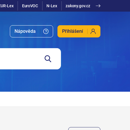
EUR-Lex
EuroVOC
N-Lex
zakony.gov.cz
Nápověda
Přihlášení