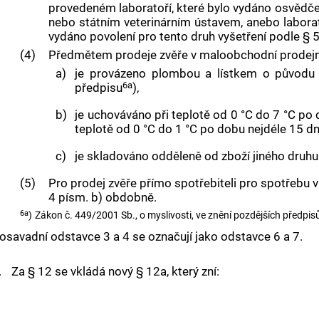
provedeném laboratoří, které bylo vydáno osvědčen
nebo státním veterinárním ústavem, anebo laborato
vydáno povolení pro tento druh vyšetření podle § 
(4)
Předmětem prodeje zvěře v maloobchodní prodejně 
a)
je provázeno plombou a lístkem o původu 
6a
předpisu
),
b)
je uchováváno při teplotě od 0 °C do 7 °C po 
teplotě od 0 °C do 1 °C po dobu nejdéle 15 dn
c)
je skladováno odděleně od zboží jiného druhu
(5)
Pro prodej zvěře přímo spotřebiteli pro spotřebu 
4 písm. b) obdobně.
6a
)
Zákon č. 449/2001 Sb., o myslivosti, ve znění pozdějších předpisů
osavadní odstavce 3 a 4 se označují jako odstavce 6 a 7.
.
Za § 12 se vkládá nový § 12a, který zní: