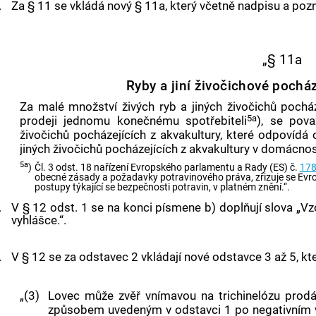
.
Za § 11 se vkládá nový § 11a, který včetně nadpisu a poz
„§ 11a
Ryby a jiní živočichové pocház
Za malé množství živých ryb a jiných živočichů pochá
5a
prodeji jednomu konečnému spotřebiteli
), se pova
živočichů pocházejících z akvakultury, které odpovídá
jiných živočichů pocházejících z akvakultury v domácnos
5a
)
Čl. 3 odst. 18 nařízení Evropského parlamentu a Rady (ES) č.
17
obecné zásady a požadavky potravinového práva, zřizuje se Evro
postupy týkající se bezpečnosti potravin, v platném znění.“.
.
V § 12 odst. 1 se na konci písmene b) doplňují slova „Vzo
vyhlášce.“.
.
V § 12 se za odstavec 2 vkládají nové odstavce 3 až 5, kt
„(3)
Lovec může zvěř vnímavou na trichinelózu prod
způsobem uvedeným v odstavci 1 po negativním vy