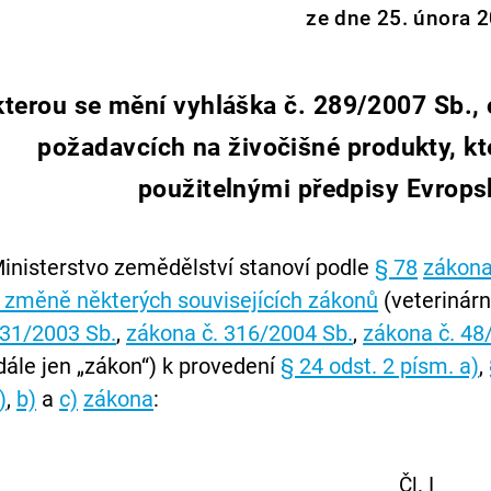
ze dne 25. února 2
kterou se mění vyhláška č. 289/2007 Sb., 
požadavcích na živočišné produkty, k
použitelnými předpisy Evrops
inisterstvo zemědělství stanoví podle
§ 78
zákona 
 změně některých souvisejících zákonů
(veterinárn
31/2003 Sb.
,
zákona č. 316/2004 Sb.
,
zákona č. 48
dále jen „zákon“) k provedení
§ 24 odst. 2 písm. a)
,
)
,
b)
a
c)
zákona
:
Čl. I