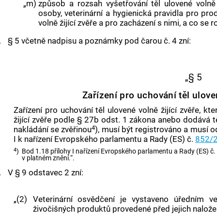
„m)
způsob a rozsah vyšetřování těl ulovené volně
osoby, veterinární a hygienická pravidla pro pr
volně žijící zvěře a pro zacházení s nimi, a co s
.
§ 5 včetně nadpisu a poznámky pod čarou č. 4 zní:
„§ 5
Zařízení pro uchování těl uloven
Zařízení pro uchování těl ulovené volně žijící zvěře, k
žijící zvěře podle § 27b odst. 1 zákona anebo dodává těl
4
nakládání se zvěřinou
), musí být registrováno a musí
I k nařízení Evropského parlamentu a Rady (ES) č.
852/
4
)
Bod 1.18 přílohy I nařízení Evropského parlamentu a Rady (ES) č
v platném znění.“.
.
V § 9 odstavec 2 zní:
„(2)
Veterinární osvědčení je vystaveno úředním ve
živočišných produktů provedené před jejich nalože