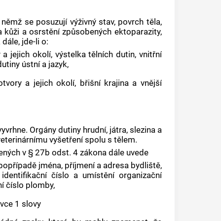
 němž se posuzují výživný stav, povrch těla,
 kůži a osrstění způsobených ektoparazity,
ále, jde-li o:
 a jejich okolí, výstelka tělních dutin, vnitřní
utiny ústní a jazyk,
otvory a jejich okolí, břišní krajina a vnější
vyvrhne. Orgány dutiny hrudní, játra, slezina a
 veterinárnímu vyšetření spolu s tělem.
ných v § 27b odst. 4 zákona dále uvede
 popřípadě jména, příjmení a adresa bydliště,
 identifikační číslo a umístění organizační
ní číslo plomby,
vce 1 slovy