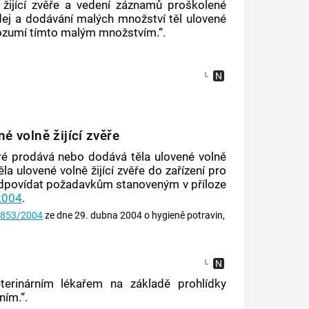
 žijící zvěře a vedení záznamů proškolené
odej a dodávání malých množství těl ulovené
e rozumí tímto malým množstvím.“.
é volně žijící zvěře
teré prodává nebo dodává těla ulovené volně
a ulovené volně žijící zvěře do zařízení pro
 odpovídat požadavkům stanoveným v příloze
2004
.
.
853/2004
ze dne 29. dubna 2004 o hygieně potravin,
terinárním lékařem na základě prohlídky
ním.“.