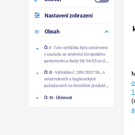
Nastavení zobrazení
Obsah
Čl. I
- Tato vyhláška byla oznámena
v souladu se směrnicí Evropského
parlamentu a Rady 98/34/ES ze dne
22. června 1998 o postupu
M
Čl. II
- Vyhláška č. 289/2007 Sb., o
poskytování informací v oblasti
veterinárních a hygienických
technických norem a předpisů a
o
požadavcích na živočišné produkty,
pravidel pro služby informační
1
které nejsou upraveny přímo
společnosti, ve znění směrnice
Čl. III
- Účinnost
použitelnými předpisy Evropských
(
98/48/ES.
společenství, se mění takto:
a