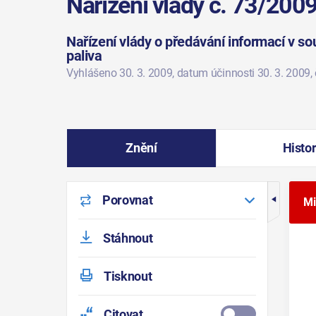
Nařízení vlády č. 73/2009
Nařízení vlády o předávání informací v s
paliva
Vyhlášeno 30. 3. 2009
, datum účinnosti 30. 3. 2009
,
Znění
Histor
Porovnat
Mi
Stáhnout
Tisknout
Citovat