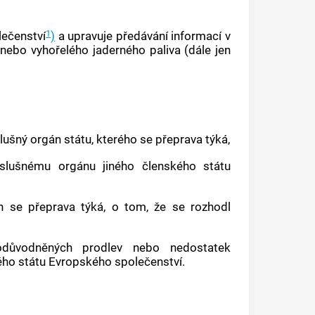
1
lečenství
)
a upravuje předávání informací v
nebo vyhořelého jaderného paliva (dále jen
lušný orgán státu, kterého se přeprava týká,
říslušnému orgánu jiného členského státu
ch se přeprava týká, o tom, že se rozhodl
odůvodněných prodlev nebo nedostatek
ého státu Evropského společenství.