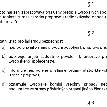
§ 1
oto nařízení zapracovává příslušný předpis Evropských spo
ouvislosti s mezinárodní přepravou
radioaktivního odpadu
přeprava“).
§ 2
tátní úřad pro
jadernou bezpečnost
a)
neprodleně informuje o vydání povolení k přepravě přís
b)
potvrzuje přijetí žádosti o povolení k přepravě p
Evropského společenství,
c)
informuje neprodleně příslušné orgány států, který
ukončit přepravu,
d)
oznamuje Evropské komisi všechny případy ne
spolupráce ze strany příslušných orgánů jiného člensk
§ 3