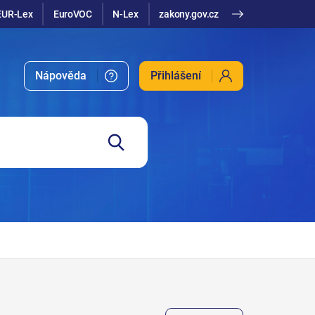
EUR-Lex
EuroVOC
N-Lex
zakony.gov.cz
Nápověda
Přihlášení