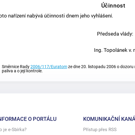
Účinnost
oto nařízení nabývá účinnosti dnem jeho vyhlášení.
Předseda vlády:
Ing. Topolánek v. r
Směrnice Rady
2006/117/Euratom
ze dne 20. listopadu 2006 o dozoru
paliva a o její kontrole.
NFORMACE O PORTÁLU
KOMUNIKAČNÍ KANÁ
o je e-Sbírka?
Přístup přes RSS