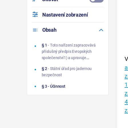
Nastavení zobrazení
Obsah
§ 1
- Toto nařízení zapracovává
příslušný předpis Evropských
V
společenství1) a upravuje
předávání informací v souvislosti s
a
§ 2
- Státní úřad pro jadernou
mezinárodní přepravou
z
bezpečnost
radioaktivního odpadu nebo
vyhořelého jaderného paliva (dále
1
§ 3
- Účinnost
jen „přeprava“).
z
4
z