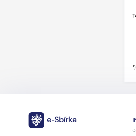
T
1
)
I
C