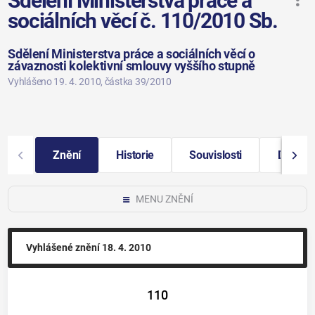
Sdělení Ministerstva práce a
sociálních věcí č. 110/2010 Sb.
Sdělení Ministerstva práce a sociálních věcí o
závaznosti kolektivní smlouvy vyššího stupně
Vyhlášeno 19. 4. 2010
, částka 39/2010
Znění
Historie
Souvislosti
Další i
MENU ZNĚNÍ
Vyhlášené znění
18. 4. 2010
110