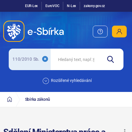
EUR-Lex
EuroVOC
N-Lex
zakony.gov.cz
110/2010 Sb.
Rozšířené vyhledávání
Sbírka zákonů