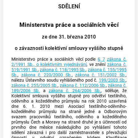
SDĚLENÍ
Ministerstva práce a sociálních věcí
ze dne 31. března 2010
o závaznosti kolektivní smlouvy vyššího stupně
Ministerstvo práce a sociálních věcí podle
§ 7
zákona č.
2/1991 Sb., o kolektivním vyjednávání
, ve znění
zákona č.
519/1991 Sb.
,
zákona č. 118/1995 Sb.
,
zákona č. 155/1995
Sb.
,
zákona č. 220/2000 Sb.
,
zákona č. 151/2002 Sb.
,
nálezu
Ústavního soudu
vyhlášeného pod č.
199/2003 Sb.
,
zákona č. 255/2005 Sb.
,
zákona č. 112/2006 Sb.
,
zákona č.
189/2006 Sb.
a
zákona č. 264/2006 Sb.
, sděluje, že
Kolektivní smlouva vyššího stupně pro odvětví textilního,
oděvního a kožedělného průmyslu na rok 2010 uzavřená
dne 6. 1. 2010 mezi Asociací textilního-oděvního-
kožedělného průmyslu na straně jedné a Odborovým
svazem pracovníků textilního, oděvního a kožedělného
průmyslu Čech a Moravy na straně druhé je s účinností od
prvního dne měsíce následujícího po vyhlášení tohoto
sdělení závazná i pro další zaměstnavatele s převažující
činností v odvětví označeném kódem Klasifikace