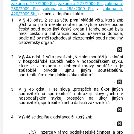
zákona č. 217/2009 Sb.
,
zákona č. 227/2009 Sb.
,
zákona č.
230/2009 Sb.
,
zákona č. 285/2009 Sb.
a
zákona č.
420/2009 Sb.
, se mění a doplňuje takto:
1.
V § 43 odst. 2 se za větu první vkládá věta, která zní:
„Ochranu proti nekalé soutěži poskytuje české osobě
český soud nebo jiný český orgán i tehdy, pokud byla
mezi českou a zahraniční osobou uzavřena dohoda,
podle níž by měl rozhodovat cizozemský soud nebo jiný
cizozemský orgán.“.
2.
V § 44 odst. 1 věta první zní: „Nekalou soutěží je jednání
v hospodářské soutěži nebo v hospodářském styku,
které je v rozporu s dobrými mravy soutěže a je
způsobilé přivodit újmu jiným soutěžitelům,
spotřebitelům nebo dalším zákazníkům.“.
3.
V § 45 odst. 1 se slova „prospěch na úkor jiných
soutěžitelů či spotřebitelů“ nahrazují slovy „nebo v
hospodářském styku prospěch na úkor jiných
soutěžitelů, spotřebitelů nebo dalších zákazníků.“.
4.
V § 46 se doplňuje odstavec 5, který zní:
„(5)
Inzerce v rámci podnikatelské činnosti a pro