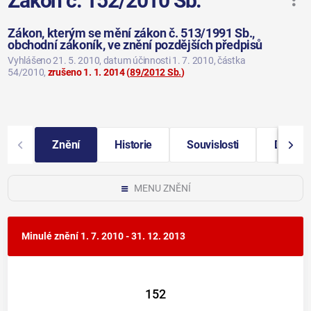
Zákon č. 152/2010 Sb.
Zákon, kterým se mění zákon č. 513/1991 Sb.,
obchodní zákoník, ve znění pozdějších předpisů
Vyhlášeno 21. 5. 2010
, datum účinnosti 1. 7. 2010
, částka
54/2010
,
zrušeno 1. 1. 2014
(
89/2012 Sb.
)
Znění
Historie
Souvislosti
Další i
MENU ZNĚNÍ
Minulé znění
1. 7. 2010 - 31. 12. 2013
152