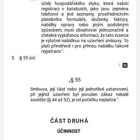
účely hospodářského styku, která nabízí
registraci v katalozích, jako jsou zejména
telefonní a jiné seznamy, prostřednictvím
platebního formuláře, složenky, faktury,
nabídky opravy nebo jiným podobným
způsobem, musí obsahovat jednoznačně a
zřetelně vyjádřenou informaci, že tato inzerce
je výlučně nabídkou na uzavření smlouvy. To
platí přiměřeně i pro přímou nabídku takové
registrace.“.
5.
§ 55 zní:
„§ 55
Smlouva, její část nebo její jednotlivé ustanovení,
při jejímž uzavření byl porušen zákaz nekalé
soutěže (§ 44 až 52), je od počátku neplatná.“.
ČÁST DRUHÁ
ÚČINNOST