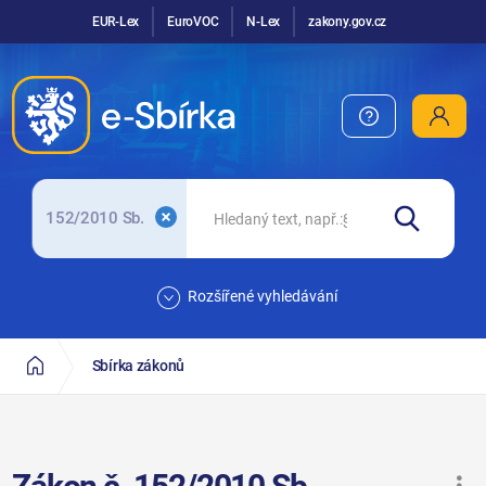
EUR-Lex
EuroVOC
N-Lex
zakony.gov.cz
152/2010 Sb.
Rozšířené vyhledávání
Sbírka zákonů