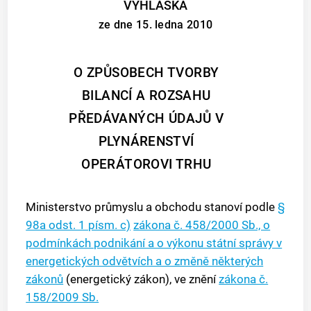
VYHLÁŠKA
ze dne 15. ledna 2010
O ZPŮSOBECH TVORBY
BILANCÍ A ROZSAHU
PŘEDÁVANÝCH ÚDAJŮ V
PLYNÁRENSTVÍ
OPERÁTOROVI TRHU
Ministerstvo průmyslu a obchodu stanoví podle
§
98a odst. 1 písm. c)
zákona č. 458/2000 Sb., o
podmínkách podnikání a o výkonu státní správy v
energetických odvětvích a o změně některých
zákonů
(energetický zákon), ve znění
zákona č.
158/2009 Sb.