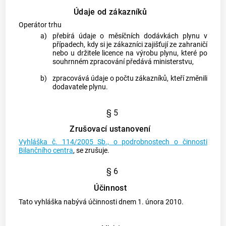
Údaje od zákazníků
Operátor trhu
a)
přebírá údaje o měsíčních dodávkách
plynu
v
případech, kdy si je
zákazníci
zajišťují ze zahraničí
nebo u držitele licence na výrobu
plynu
, které po
souhrnném zpracování předává ministerstvu,
b)
zpracovává údaje o počtu
zákazníků
, kteří změnili
dodavatele
plynu
.
§ 5
Zrušovací ustanovení
Vyhláška č. 114/2005 Sb., o podrobnostech o činnosti
Bilančního centra
, se zrušuje.
§ 6
Účinnost
Tato vyhláška nabývá účinnosti dnem 1. února 2010.