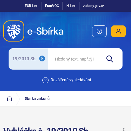
EUR-Lex
EuroVOC
N-Lex
zakony.gov.cz
19/2010 Sb.
Rozšířené vyhledávání
Sbírka zákonů