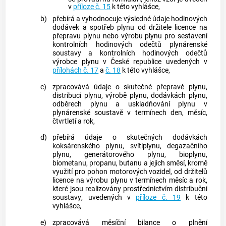
v
příloze č. 15
k této vyhlášce,
b)
přebírá a vyhodnocuje výsledné údaje hodinových
dodávek a spotřeb
plynu
od držitele licence na
přepravu
plynu
nebo výrobu
plynu
pro sestavení
kontrolních hodinových odečtů
plynárenské
soustavy
a kontrolních hodinových odečtů
výrobce
plynu
v České republice uvedených v
přílohách č. 17
a
č. 18
k této vyhlášce,
c)
zpracovává údaje o skutečné přepravě
plynu
,
distribuci
plynu
, výrobě
plynu
, dodávkách
plynu
,
odběrech
plynu
a uskladňování
plynu
v
plynárenské soustavě
v termínech den, měsíc,
čtvrtletí a rok,
d)
přebírá údaje o skutečných dodávkách
koksárenského
plynu
, svítiplynu, degazačního
plynu
, generátorového
plynu
, bioplynu,
biometanu, propanu, butanu a jejich směsí, kromě
využití pro pohon motorových vozidel, od držitelů
licence na výrobu
plynu
v termínech měsíc a rok,
které jsou realizovány prostřednictvím
distribuční
soustavy
, uvedených v
příloze č. 19
k této
vyhlášce,
e)
zpracovává měsíční bilance o plnění