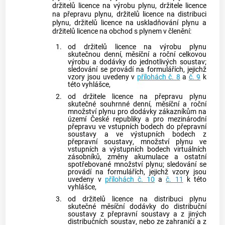
držitelů licence na výrobu
plynu
, držitele licence
na přepravu
plynu
, držitelů licence na distribuci
plynu
, držitelů licence na uskladňování
plynu
a
držitelů licence na obchod s
plynem
v členění:
1.
od držitelů licence na výrobu
plynu
skutečnou denní, měsíční a roční celkovou
výrobu a dodávky do jednotlivých soustav;
sledování se provádí na formulářích, jejichž
vzory jsou uvedeny v
přílohách č. 8
a
č. 9
k
této vyhlášce,
2.
od držitele licence na přepravu
plynu
skutečné souhrnné denní, měsíční a roční
množství
plynu
pro dodávky
zákazníkům
na
území České republiky a pro mezinárodní
přepravu ve vstupních bodech do
přepravní
soustavy
a ve výstupních bodech z
přepravní soustavy
, množství
plynu
ve
vstupních a výstupních bodech virtuálních
zásobníků, změny akumulace a ostatní
spotřebované množství
plynu
; sledování se
provádí na formulářích, jejichž vzory jsou
uvedeny v
přílohách č. 10
a
č. 11
k této
vyhlášce,
3.
od držitelů licence na distribuci
plynu
skutečné měsíční dodávky do
distribuční
soustavy
z
přepravní soustavy
a z jiných
distribučních soustav
, nebo ze zahraničí a z