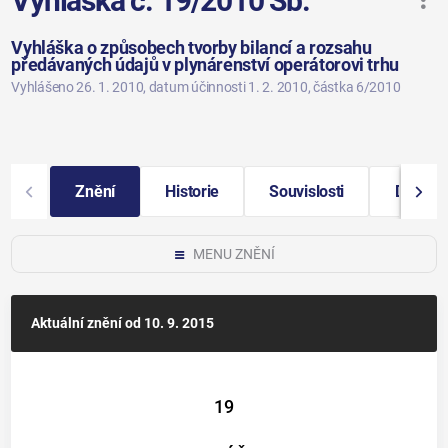
Vyhláška č. 19/2010 Sb.
Vyhláška o způsobech tvorby bilancí a rozsahu
předávaných údajů v plynárenství operátorovi trhu
Vyhlášeno 26. 1. 2010
, datum účinnosti 1. 2. 2010
, částka 6/2010
Znění
Historie
Souvislosti
Další i
MENU ZNĚNÍ
Aktuální znění
od 10. 9. 2015
19