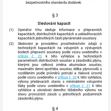
bezpečnostního standardu dodávek.
§ 3
Sledování kapacit
(1)
Operátor trhu sleduje informace o přepravních
kapacitách, distribučních kapacitách a uskladňovacích
kapacitách jednotlivých částí
plynárenské soustavy
.
(2)
Sledování je prováděno prostřednictvím údajů o
technických kapacitách na vstupních a výstupních
bodech
přepravní soustavy
podle vzoru uvedeného v
příloze č. 22
k této vyhlášce a technických
parametrech
distribučních soustav
a
zásobníků plynu
,
kterými jsou celková změna akumulace soustav,
maximální denní spotřeba soustav, délka
plynovodů
s
rozdělením podle průměrů potrubí a
tlakové úrovně
podle vzoru uvedeného v
příloze č. 20
k této vyhlášce,
výkony
předávacích stanic
s minimálními vstupními
tlaky podle vzoru uvedeného v
příloze č. 21
k této
vyhlášce a závislosti denního těžebního výkonu na
stavu provozních zásob u jednotlivých podzemních
zásobníků plynu
.
§ 4