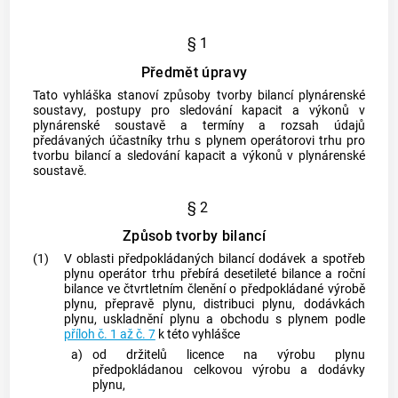
§ 1
Předmět úpravy
Tato vyhláška stanoví způsoby tvorby bilancí
plynárenské
soustavy
, postupy pro sledování kapacit a výkonů v
plynárenské soustavě
a termíny a rozsah údajů
předávaných účastníky trhu s
plynem
operátorovi trhu pro
tvorbu bilancí a sledování kapacit a výkonů v
plynárenské
soustavě
.
§ 2
Způsob tvorby bilancí
(1)
V oblasti předpokládaných bilancí dodávek a spotřeb
plynu
operátor trhu přebírá desetileté bilance a roční
bilance ve čtvrtletním členění o předpokládané výrobě
plynu
, přepravě
plynu
, distribuci
plynu
, dodávkách
plynu
, uskladnění
plynu
a obchodu s
plynem
podle
příloh č. 1 až č. 7
k této vyhlášce
a)
od držitelů licence na výrobu
plynu
předpokládanou celkovou výrobu a dodávky
plynu
,