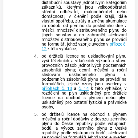
distribuční soustavy
jednotlivým kategoriím
zákazníků
, kterými jsou velkoodběratel,
střední odběratel, maloodběratel nebo
domácnosti, v členění podle krajů, dále
vlastní spotřebu, ztráty a změnu akumulace
za období od prvního do posledního dne v
měsíci, množství distribuovaného
plynu
do
jiných soustav a do zahraničí; sledování
množství distribuovaného
plynu
se provádí
na formuláři, jehož vzor je uveden v
příloze č.
12
k této vyhlášce,
4.
od držitelů licence na uskladňování
plynu
výši těžebních a vtláčecích výkonů a stavu
provozních zásob jednotlivých podzemních
zásobníků plynu
; denní, měsíční a roční
sledování uskladněného
plynu
u
podzemních
zásobníků plynu
se provádí na
formulářích, jejichž vzory jsou uvedeny v
přílohách č. 13
a
č. 14
k této vyhlášce, v
rozdělení na
plyn
uskladněný pro držitele
licence na obchod s
plynem
nebo
plyn
uskladněný pro ostatní fyzické a právnické
osoby,
5.
od držitelů licence na obchod s
plynem
měsíční a roční dodávky z dovozu zemního
plynu
do České republiky podle vstupních
bodů, a vývozu zemního
plynu
z České
republiky podle výstupních bodů; sledování
se provádí na formuláři, jehož vzor je uveden