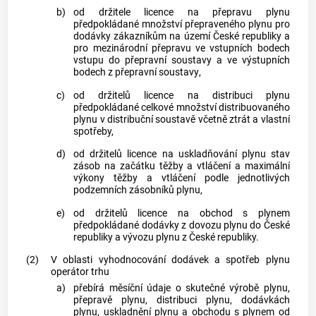
b)
od držitele licence na přepravu
plynu
předpokládané množství přepraveného
plynu
pro
dodávky
zákazníkům
na území České republiky a
pro mezinárodní přepravu ve vstupních bodech
vstupu do
přepravní soustavy
a ve výstupních
bodech z
přepravní soustavy
,
c)
od držitelů licence na distribuci
plynu
předpokládané celkové množství distribuovaného
plynu
v
distribuční soustavě
včetně ztrát a vlastní
spotřeby,
d)
od držitelů licence na uskladňování
plynu
stav
zásob na začátku těžby a vtláčení a maximální
výkony těžby a vtláčení podle jednotlivých
podzemních
zásobníků plynu
,
e)
od držitelů licence na obchod s
plynem
předpokládané dodávky z dovozu
plynu
do České
republiky a vývozu
plynu
z České republiky.
(2)
V oblasti vyhodnocování dodávek a spotřeb
plynu
operátor trhu
a)
přebírá měsíční údaje o skutečné výrobě
plynu
,
přepravě
plynu
, distribuci
plynu
, dodávkách
plynu
, uskladnění
plynu
a obchodu s
plynem
od