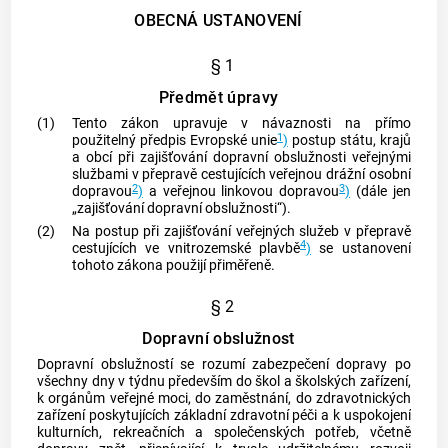
OBECNÁ USTANOVENÍ
§ 1
Předmět úpravy
(1)
Tento zákon upravuje v návaznosti na přímo
1
použitelný předpis Evropské unie
)
postup státu, krajů
a
obcí
při zajišťování
dopravní obslužnosti
veřejnými
službami v přepravě cestujících veřejnou drážní osobní
2
3
dopravou
)
a veřejnou linkovou dopravou
)
(dále jen
„zajišťování
dopravní obslužnosti
“).
(2)
Na postup při zajišťování veřejných služeb v přepravě
4
cestujících ve vnitrozemské plavbě
)
se ustanovení
tohoto zákona použijí přiměřeně.
§ 2
Dopravní obslužnost
Dopravní obslužností
se rozumí zabezpečení dopravy po
všechny dny v týdnu především do škol a školských zařízení,
k orgánům veřejné moci, do zaměstnání, do zdravotnických
zařízení poskytujících základní zdravotní péči a k uspokojení
kulturních, rekreačních a společenských potřeb, včetně