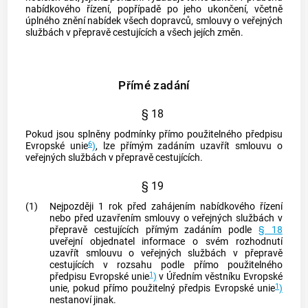
nabídkového řízení, popřípadě po jeho ukončení, včetně
úplného znění nabídek všech dopravců, smlouvy o veřejných
službách v přepravě cestujících a všech jejích změn.
Přímé zadání
§ 18
Pokud jsou splněny podmínky přímo použitelného předpisu
6
Evropské unie
)
, lze přímým zadáním uzavřít smlouvu o
veřejných službách v přepravě cestujících.
§ 19
(1)
Nejpozději 1 rok před zahájením nabídkového řízení
nebo před uzavřením smlouvy o veřejných službách v
přepravě cestujících přímým zadáním podle
§ 18
uveřejní objednatel informace o svém rozhodnutí
uzavřít smlouvu o veřejných službách v přepravě
cestujících v rozsahu podle přímo použitelného
1
předpisu Evropské unie
)
v Úředním věstníku Evropské
1
unie, pokud přímo použitelný předpis Evropské unie
)
nestanoví jinak.