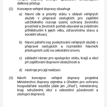
dálkový přístup.
(2)
Koncepce veřejné dopravy obsahuje
a)
hlavní cíle a priority státu v oblasti veřejných
služeb v přepravě cestujících pro zajištění
udržitelného rozvoje území, ochrany životního
prostředí a životních potřeb obyvatel se zvláštním
přihlédnutím k jejich věku, zdravotnímu stavu a
sociální situaci,
b)
hlavní páteřní osy poskytování veřejných služeb v
přepravě cestujících a rozmístění hlavních
přestupních uzlů na celostátní úrovni,
c)
základní rámec pro spolupráci státu, krajů a
obcí
při zajišťování
dopravní obslužnosti
a
d)
nástroje pro její realizaci.
(3)
Návrh koncepce veřejné dopravy projedná
Ministerstvo dopravy zejména s Úřadem pro ochranu
hospodářské soutěže (dále jen „Úřad“), ministerstvy,
kraji, sdruženími
obcí
s celostátní působností a
zástupci dopravců.