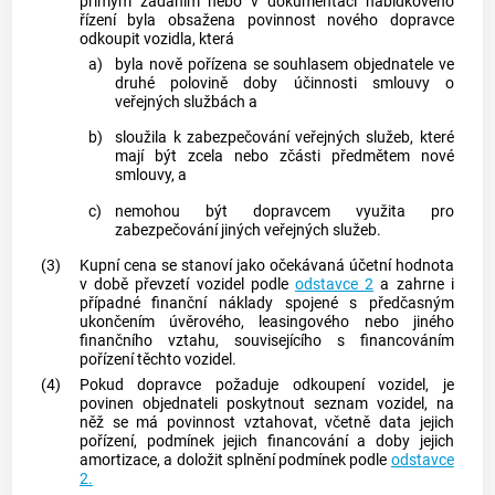
přímým zadáním nebo v
dokumentaci nabídkového
řízení
byla obsažena povinnost nového dopravce
odkoupit vozidla, která
a)
byla nově pořízena se souhlasem objednatele ve
druhé polovině doby účinnosti smlouvy o
veřejných službách a
b)
sloužila k zabezpečování veřejných služeb, které
mají být zcela nebo zčásti předmětem nové
smlouvy, a
c)
nemohou být dopravcem využita pro
zabezpečování jiných veřejných služeb.
(3)
Kupní cena se stanoví jako očekávaná účetní hodnota
v době převzetí vozidel podle
odstavce 2
a zahrne i
případné finanční náklady spojené s předčasným
ukončením úvěrového, leasingového nebo jiného
finančního vztahu, souvisejícího s financováním
pořízení těchto vozidel.
(4)
Pokud dopravce požaduje odkoupení vozidel, je
povinen objednateli poskytnout seznam vozidel, na
něž se má povinnost vztahovat, včetně data jejich
pořízení, podmínek jejich financování a doby jejich
amortizace, a doložit splnění podmínek podle
odstavce
2.