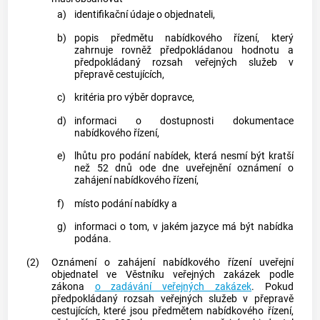
a)
identifikační údaje o objednateli,
b)
popis předmětu nabídkového řízení, který
zahrnuje rovněž předpokládanou hodnotu a
předpokládaný rozsah veřejných služeb v
přepravě cestujících,
c)
kritéria pro výběr dopravce,
d)
informaci o dostupnosti
dokumentace
nabídkového řízení
,
e)
lhůtu pro podání nabídek, která nesmí být kratší
než 52 dnů ode dne uveřejnění oznámení o
zahájení nabídkového řízení,
f)
místo podání nabídky a
g)
informaci o tom, v jakém jazyce má být nabídka
podána.
(2)
Oznámení o zahájení nabídkového řízení uveřejní
objednatel ve Věstníku veřejných zakázek podle
zákona
o zadávání veřejných zakázek
. Pokud
předpokládaný rozsah veřejných služeb v přepravě
cestujících, které jsou předmětem nabídkového řízení,