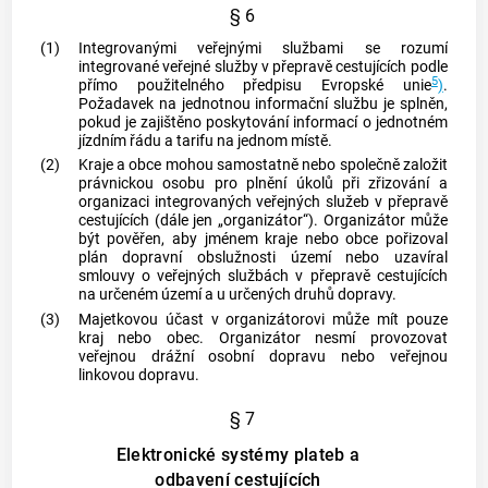
§ 6
(1)
Integrovanými veřejnými službami
se rozumí
integrované veřejné služby
v přepravě cestujících podle
5
přímo použitelného předpisu Evropské unie
)
.
Požadavek na jednotnou informační službu je splněn,
pokud je zajištěno poskytování informací o jednotném
jízdním řádu a tarifu na jednom místě.
(2)
Kraje a
obce
mohou samostatně nebo společně založit
právnickou osobu pro plnění úkolů při zřizování a
organizaci
integrovaných veřejných služeb
v přepravě
cestujících (dále jen „organizátor“). Organizátor může
být pověřen, aby jménem kraje nebo
obce
pořizoval
plán
dopravní obslužnosti
území nebo uzavíral
smlouvy o veřejných službách v přepravě cestujících
na určeném území a u určených druhů dopravy.
(3)
Majetkovou účast v organizátorovi může mít pouze
kraj nebo
obec
. Organizátor nesmí provozovat
veřejnou drážní osobní dopravu nebo veřejnou
linkovou dopravu.
§ 7
Elektronické systémy plateb a
odbavení cestujících