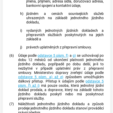
jména, příjmení, adresa sídla, doručovací adresa,
bankovní spojení a kontaktní údaje,
h)
jízdném a cenách souvisejících služeb
uhrazených na základě jednotného jízdního
dokladu,
i)
vydaných jednotných jízdních dokladech a
přepravních službách poskytnutých na jejich
základě a
j)
právech uplatněných z přepravní smlouvy.
(6)
Údaje podle
odstavce 5 písm. f)
a
g)
se uchovávají po
dobu 12 měsíců od ukončení platnosti jednotného
jízdního dokladu, popřípadě po dobu delší, je-li to
nezbytné v případě uplatnění práv z přepravní
smlouvy. Ministerstvo dopravy zveřejní údaje podle
odstavce 5 písm. a) až e)
způsobem umožňujícím
dálkový přístup. Přístup k údajům podle
odstavce 5
písm. f) až j)
má pouze osoba, která jednotný jízdní
doklad prodala, a dopravce, který na základě tohoto
jízdního dokladu poskytl nebo má poskytnout
přepravní služby.
(7)
Náležitosti jednotného jízdního dokladu a způsob
prodeje jednotného jízdního dokladu stanoví prováděcí
právní předpis.