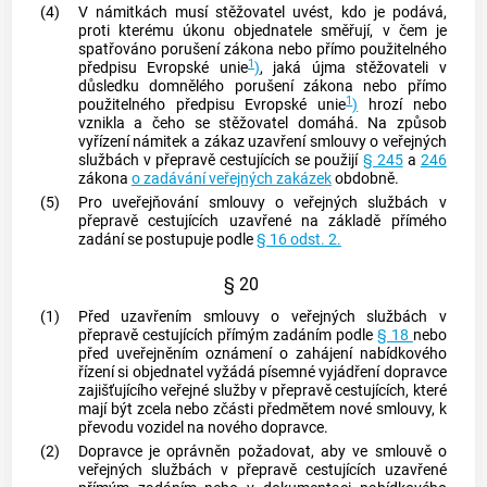
(4)
V námitkách musí stěžovatel uvést, kdo je podává,
proti kterému úkonu objednatele směřují, v čem je
spatřováno porušení zákona nebo přímo použitelného
1
předpisu Evropské unie
)
, jaká újma stěžovateli v
důsledku domnělého porušení zákona nebo přímo
1
použitelného předpisu Evropské unie
)
hrozí nebo
vznikla a čeho se stěžovatel domáhá. Na způsob
vyřízení námitek a zákaz uzavření smlouvy o veřejných
službách v přepravě cestujících se použijí
§ 245
a
246
zákona
o zadávání veřejných zakázek
obdobně.
(5)
Pro uveřejňování smlouvy o veřejných službách v
přepravě cestujících uzavřené na základě přímého
zadání se postupuje podle
§ 16 odst. 2.
§ 20
(1)
Před uzavřením smlouvy o veřejných službách v
přepravě cestujících přímým zadáním podle
§ 18
nebo
před uveřejněním oznámení o zahájení nabídkového
řízení si objednatel vyžádá písemné vyjádření dopravce
zajišťujícího veřejné služby v přepravě cestujících, které
mají být zcela nebo zčásti předmětem nové smlouvy, k
převodu vozidel na nového dopravce.
(2)
Dopravce je oprávněn požadovat, aby ve smlouvě o
veřejných službách v přepravě cestujících uzavřené