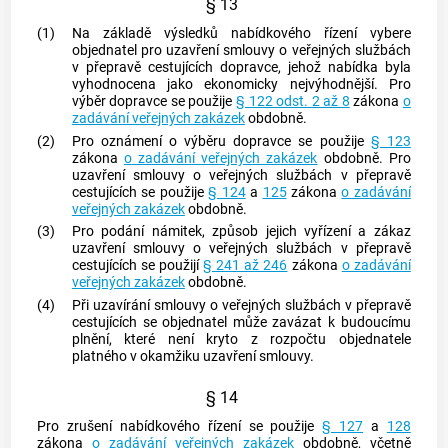
§ 13
(1)
Na základě výsledků nabídkového řízení vybere
objednatel pro uzavření smlouvy o veřejných službách
v přepravě cestujících dopravce, jehož nabídka byla
vyhodnocena jako ekonomicky nejvýhodnější. Pro
výběr dopravce se použije
§ 122 odst. 2 až 8
zákona
o
zadávání veřejných zakázek
obdobně.
(2)
Pro oznámení o výběru dopravce se použije
§ 123
zákona
o zadávání veřejných zakázek
obdobně. Pro
uzavření smlouvy o veřejných službách v přepravě
cestujících se použije
§ 124
a
125
zákona
o zadávání
veřejných zakázek
obdobně.
(3)
Pro podání námitek, způsob jejich vyřízení a zákaz
uzavření smlouvy o veřejných službách v přepravě
cestujících se použijí
§ 241 až 246
zákona
o zadávání
veřejných zakázek
obdobně.
(4)
Při uzavírání smlouvy o veřejných službách v přepravě
cestujících se objednatel může zavázat k budoucímu
plnění, které není kryto z rozpočtu objednatele
platného v okamžiku uzavření smlouvy.
§ 14
Pro zrušení nabídkového řízení se použije
§ 127
a
128
zákona
o zadávání veřejných zakázek
obdobně, včetně