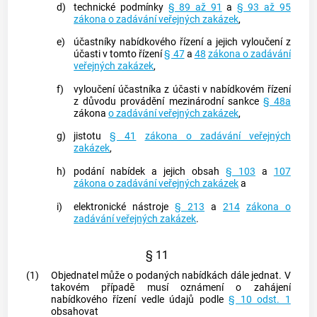
d)
technické podmínky
§ 89 až 91
a
§ 93 až 95
zákona o zadávání veřejných zakázek
,
e)
účastníky nabídkového řízení a jejich vyloučení z
účasti v tomto řízení
§ 47
a
48
zákona o zadávání
veřejných zakázek
,
f)
vyloučení účastníka z účasti v nabídkovém řízení
z důvodu provádění mezinárodní sankce
§ 48a
zákona
o zadávání veřejných zakázek
,
g)
jistotu
§ 41
zákona o zadávání veřejných
zakázek
,
h)
podání nabídek a jejich obsah
§ 103
a
107
zákona o zadávání veřejných zakázek
a
i)
elektronické nástroje
§ 213
a
214
zákona o
zadávání veřejných zakázek
.
§ 11
(1)
Objednatel může o podaných nabídkách dále jednat. V
takovém případě musí oznámení o zahájení
nabídkového řízení vedle údajů podle
§ 10 odst. 1
obsahovat