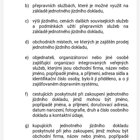
b)
přepravních službách, které je možné využít na
základě jednotného jízdního dokladu,
c)
výši jízdného, cenách dalších souvisejících služeb
a podmínkách užití přepravních služeb na
základě jednotného jízdního dokladu,
d)
obchodních místech, ve kterých je zajištěn prodej
jednotného jízdního dokladu,
e)
objednateli, organizátorovi nebo jiné osobě
zajišťující organizaci
integrovaných veřejných
služeb
, kterými jsou obchodní firma, název nebo
jméno, popřípadě jména, a příjmení, adresa sídla a
identifikační číslo osoby, bylo-li jí přiděleno, a o jí
zajišťovaném dopravním systému,
f)
cestujících poskytnuté při zakoupení jednotného
jízdního dokladu, jimiž mohou být jméno,
popřípadě jména, a příjmení, doručovací adresa,
datum narození, fotografie, druh a číslo osobního
dokladu a kontaktní údaje,
g)
kupujících jednotného jízdního dokladu
poskytnuté při jeho zakoupení, jimiž mohou být
obchodní firma, název nebo jméno, popřípadě