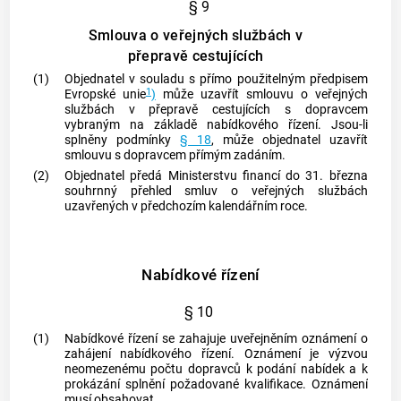
§ 9
Smlouva o veřejných službách v
přepravě cestujících
(1)
Objednatel v souladu s přímo použitelným předpisem
1
Evropské unie
)
může uzavřít smlouvu o veřejných
službách v přepravě cestujících s dopravcem
vybraným na základě nabídkového řízení. Jsou-li
splněny podmínky
§ 18
, může objednatel uzavřít
smlouvu s dopravcem přímým zadáním.
(2)
Objednatel předá Ministerstvu financí do 31. března
souhrnný přehled smluv o veřejných službách
uzavřených v předchozím kalendářním roce.
Nabídkové řízení
§ 10
(1)
Nabídkové řízení se zahajuje uveřejněním oznámení o
zahájení nabídkového řízení. Oznámení je výzvou
neomezenému počtu dopravců k podání nabídek a k
prokázání splnění požadované kvalifikace. Oznámení
musí obsahovat