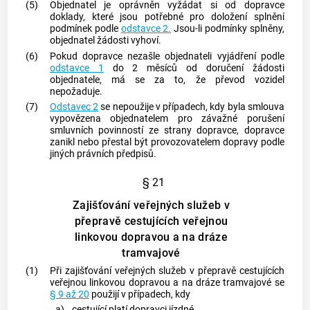
(5)
Objednatel je oprávněn vyžádat si od dopravce
doklady, které jsou potřebné pro doložení splnění
podmínek podle
odstavce 2.
Jsou-li podmínky splněny,
objednatel žádosti vyhoví.
(6)
Pokud dopravce nezašle objednateli vyjádření podle
odstavce 1
do 2 měsíců od doručení žádosti
objednatele, má se za to, že převod vozidel
nepožaduje.
(7)
Odstavec 2
se nepoužije v případech, kdy byla smlouva
vypovězena objednatelem pro závažné porušení
smluvních povinností ze strany dopravce, dopravce
zanikl nebo přestal být provozovatelem dopravy podle
jiných právních předpisů.
§ 21
Zajišťování veřejných služeb v
přepravě cestujících veřejnou
linkovou dopravou a na dráze
tramvajové
(1)
Při zajišťování veřejných služeb v přepravě cestujících
veřejnou linkovou dopravou a na dráze tramvajové se
§ 9 až 20
použijí v případech, kdy
a)
cestující platí dopravci jízdné,