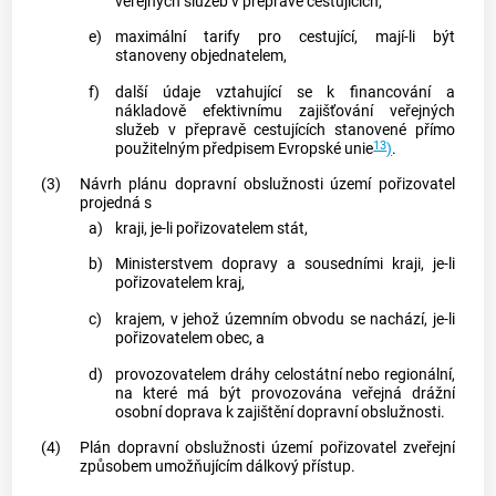
veřejných služeb
v přepravě cestujících,
e)
maximální tarify pro cestující, mají-li být
stanoveny objednatelem,
f)
další údaje vztahující se k financování a
nákladově efektivnímu zajišťování veřejných
služeb v přepravě cestujících stanovené přímo
13
použitelným předpisem Evropské unie
)
.
(3)
Návrh plánu
dopravní obslužnosti
území pořizovatel
projedná s
a)
kraji, je-li pořizovatelem stát,
b)
Ministerstvem dopravy a sousedními kraji, je-li
pořizovatelem kraj,
c)
krajem, v jehož územním obvodu se nachází, je-li
pořizovatelem
obec
, a
d)
provozovatelem dráhy celostátní nebo regionální,
na které má být provozována veřejná drážní
osobní doprava k zajištění
dopravní obslužnosti
.
(4)
Plán
dopravní obslužnosti
území pořizovatel zveřejní
způsobem umožňujícím dálkový přístup.