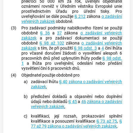
překročí 50 000 km za rok, uveřejní objednatel
oznámení rovněž v Úředním věstníku Evropské unie
prostřednictvím Úřadu pro úřední tisky. Pro
uveřejňování se dále použije
§ 212
zákona
o zadávání
veřejných zakázek
obdobně.
(3)
Pro zadávací podmínky nabídkového řízení se použijí
obdobně
§ 36
a
37
zákona
o zadávání veřejných
zakázek
a pro zadávací dokumentaci se použijí
obdobně
§ 98 až 102
zákona
o zadávání veřejných
zakázek
s tím, že při použití
§ 98 odst. 3
a
4
činí lhůta
pro včasné doručení žádosti o vysvětlení alespoň 6
pracovních dnů před uplynutím lhůty podle
§ 98 odst.
1
a lhůta pro uveřejnění, odeslání nebo předání
vysvětlení činí 6 pracovních dnů.
(4)
Objednatel použije obdobně pro
a)
zadávací lhůtu
§ 40
zákona o zadávání veřejných
zakázek
,
b)
předložení dokladů a objasnění nebo doplnění
údajů nebo dokladů
§ 45
a
46
zákona o zadávání
veřejných zakázek
,
c)
kvalifikaci, její rozsah, prokazování splnění
kvalifikace a posouzení kvalifikace
§ 73 až 75
,
§
77 až 79
zákona o zadávání veřejných zakázek
,