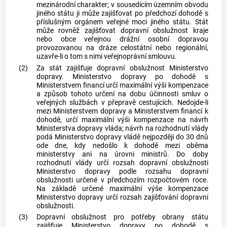
mezinárodní charakter; v sousedícím územním obvodu
jiného státu ji může zajišťovat po předchozí dohodě s
příslušným orgánem veřejné moci jiného státu. Stát
může rovněž zajišťovat
dopravní obslužnost
kraje
nebo
obce
veřejnou drážní osobní dopravou
provozovanou na dráze celostátní nebo regionální,
uzavře-li o tom s nimi veřejnoprávní smlouvu.
(2)
Za stát zajišťuje
dopravní obslužnost
Ministerstvo
dopravy. Ministerstvo dopravy po dohodě s
Ministerstvem financí určí maximální výši kompenzace
a způsob tohoto určení na dobu účinnosti smluv o
veřejných službách v přepravě cestujících. Nedojde-li
mezi Ministerstvem dopravy a Ministerstvem financí k
dohodě, určí maximální výši kompenzace na návrh
Ministerstva dopravy vláda; návrh na rozhodnutí vlády
podá Ministerstvo dopravy vládě nejpozději do 30 dnů
ode dne, kdy nedošlo k dohodě mezi oběma
ministerstvy ani na úrovni ministrů. Do doby
rozhodnutí vlády určí rozsah
dopravní obslužnosti
Ministerstvo dopravy podle rozsahu
dopravní
obslužnosti
určené v předchozím rozpočtovém roce.
Na základě určené maximální výše kompenzace
Ministerstvo dopravy určí rozsah zajišťování
dopravní
obslužnosti
.
(3)
Dopravní obslužnost
pro potřeby obrany státu
zajišťuje Ministerstvo dopravy po dohodě s