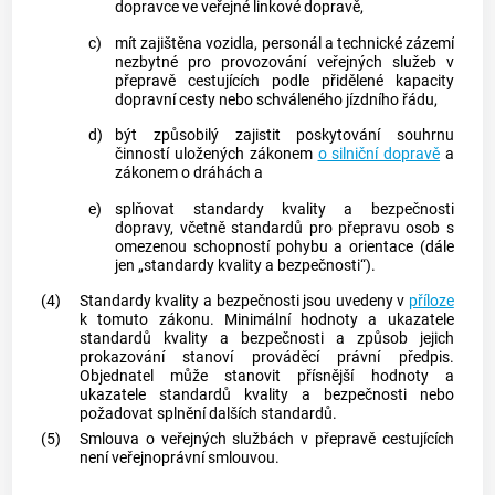
dopravce ve veřejné linkové dopravě,
c)
mít zajištěna vozidla, personál a technické zázemí
nezbytné pro provozování veřejných služeb v
přepravě cestujících podle přidělené kapacity
dopravní cesty nebo schváleného jízdního řádu,
d)
být způsobilý zajistit poskytování souhrnu
činností uložených zákonem
o silniční dopravě
a
zákonem o dráhách a
e)
splňovat standardy kvality a bezpečnosti
dopravy, včetně standardů pro přepravu osob s
omezenou schopností pohybu a orientace (dále
jen „standardy kvality a bezpečnosti“).
(4)
Standardy kvality a bezpečnosti jsou uvedeny v
příloze
k tomuto zákonu. Minimální hodnoty a ukazatele
standardů kvality a bezpečnosti a způsob jejich
prokazování stanoví prováděcí právní předpis.
Objednatel může stanovit přísnější hodnoty a
ukazatele standardů kvality a bezpečnosti nebo
požadovat splnění dalších standardů.
(5)
Smlouva o veřejných službách v přepravě cestujících
není veřejnoprávní smlouvou.