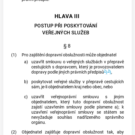
HLAVA III
POSTUP PŘI POSKYTOVÁNÍ
VEŘEJNÝCH SLUŽEB
§ 8
(1)
Pro zajištění
dopravní obslužnosti
může objednatel
a)
uzavřít smlouvu o veřejných službách v přepravě
cestujících s dopravcem, který je provozovatelem
2
,3
dopravy podle jiných právních předpisů
)
)
,
b)
poskytovat veřejné služby v přepravě cestujících
sám, je-li objednatelem kraj nebo
obec
, nebo
c)
uzavřít veřejnoprávní smlouvu s jiným
objednatelem, který tuto
dopravní obslužnost
zajistí uzavřením smlouvy podle písmene a); k
uzavření veřejnoprávní smlouvy se státem se
nevyžaduje souhlas nadřízeného správního
orgánu.
(2)
Objednatel zajišťuje
dopravní obslužnost
tak, aby