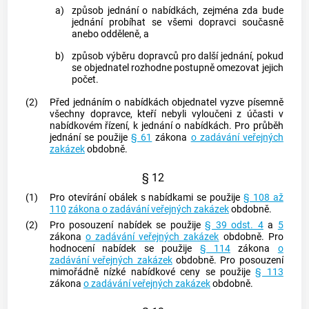
a)
způsob jednání o nabídkách, zejména zda bude
jednání probíhat se všemi dopravci současně
anebo odděleně, a
b)
způsob výběru dopravců pro další jednání, pokud
se objednatel rozhodne postupně omezovat jejich
počet.
(2)
Před jednáním o nabídkách objednatel vyzve písemně
všechny dopravce, kteří nebyli vyloučeni z účasti v
nabídkovém řízení, k jednání o nabídkách. Pro průběh
jednání se použije
§ 61
zákona
o zadávání veřejných
zakázek
obdobně.
§ 12
(1)
Pro otevírání obálek s nabídkami se použije
§ 108 až
110
zákona o zadávání veřejných zakázek
obdobně.
(2)
Pro posouzení nabídek se použije
§ 39 odst. 4
a
5
zákona
o zadávání veřejných zakázek
obdobně. Pro
hodnocení nabídek se použije
§ 114
zákona
o
zadávání veřejných zakázek
obdobně. Pro posouzení
mimořádně nízké nabídkové ceny se použije
§ 113
zákona
o zadávání veřejných zakázek
obdobně.