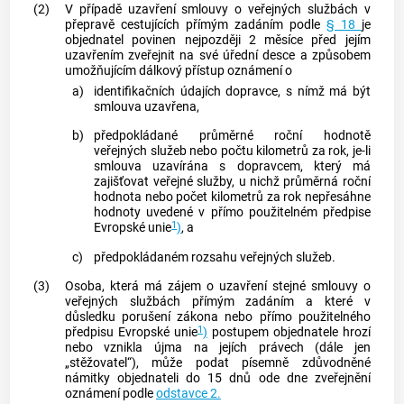
(2)
V případě uzavření smlouvy o veřejných službách v
přepravě cestujících přímým zadáním podle
§ 18
je
objednatel povinen nejpozději 2 měsíce před jejím
uzavřením zveřejnit na své úřední desce a způsobem
umožňujícím dálkový přístup oznámení o
a)
identifikačních údajích dopravce, s nímž má být
smlouva uzavřena,
b)
předpokládané průměrné roční hodnotě
veřejných služeb nebo počtu kilometrů za rok, je-li
smlouva uzavírána s dopravcem, který má
zajišťovat veřejné služby, u nichž průměrná roční
hodnota nebo počet kilometrů za rok nepřesáhne
hodnoty uvedené v přímo použitelném předpise
1
Evropské unie
)
, a
c)
předpokládaném rozsahu veřejných služeb.
(3)
Osoba, která má zájem o uzavření stejné smlouvy o
veřejných službách přímým zadáním a které v
důsledku porušení zákona nebo přímo použitelného
1
předpisu Evropské unie
)
postupem objednatele hrozí
nebo vznikla újma na jejích právech (dále jen
„stěžovatel“), může podat písemně zdůvodněné
námitky objednateli do 15 dnů ode dne zveřejnění
oznámení podle
odstavce 2.