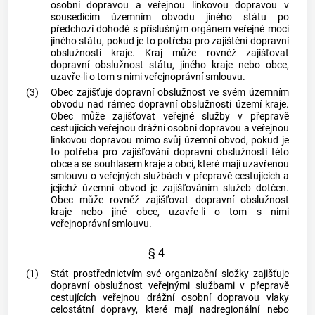
osobní dopravou a veřejnou linkovou dopravou v
sousedícím územním obvodu jiného státu po
předchozí dohodě s příslušným orgánem veřejné moci
jiného státu, pokud je to potřeba pro zajištění
dopravní
obslužnosti
kraje. Kraj může rovněž zajišťovat
dopravní obslužnost
státu, jiného kraje nebo
obce
,
uzavře-li o tom s nimi veřejnoprávní smlouvu.
(3)
Obec
zajišťuje
dopravní obslužnost
ve svém územním
obvodu nad rámec
dopravní obslužnosti
území kraje.
Obec
může zajišťovat veřejné služby v přepravě
cestujících veřejnou drážní osobní dopravou a veřejnou
linkovou dopravou mimo svůj územní obvod, pokud je
to potřeba pro zajišťování
dopravní obslužnosti
této
obce
a se souhlasem kraje a
obcí
, které mají uzavřenou
smlouvu o veřejných službách v přepravě cestujících a
jejichž územní obvod je zajišťováním služeb dotčen.
Obec
může rovněž zajišťovat
dopravní obslužnost
kraje nebo jiné
obce
, uzavře-li o tom s nimi
veřejnoprávní smlouvu.
§ 4
(1)
Stát prostřednictvím své organizační složky zajišťuje
dopravní obslužnost
veřejnými službami v přepravě
cestujících veřejnou drážní osobní dopravou vlaky
celostátní dopravy, které mají nadregionální nebo