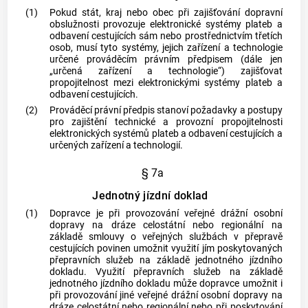
(1)
Pokud stát, kraj nebo
obec
při zajišťování
dopravní
obslužnosti
provozuje elektronické systémy plateb a
odbavení cestujících sám nebo prostřednictvím třetích
osob, musí tyto systémy, jejich zařízení a technologie
určené prováděcím právním předpisem (dále jen
„určená zařízení a technologie“) zajišťovat
propojitelnost mezi elektronickými systémy plateb a
odbavení cestujících.
(2)
Prováděcí právní předpis stanoví požadavky a postupy
pro zajištění technické a provozní propojitelnosti
elektronických systémů plateb a odbavení cestujících a
určených zařízení a technologií.
§ 7a
Jednotný jízdní doklad
(1)
Dopravce je při provozování veřejné drážní osobní
dopravy na dráze celostátní nebo regionální na
základě smlouvy o veřejných službách v přepravě
cestujících povinen umožnit využití jím poskytovaných
přepravních služeb na základě jednotného jízdního
dokladu. Využití přepravních služeb na základě
jednotného jízdního dokladu může dopravce umožnit i
při provozování jiné veřejné drážní osobní dopravy na
dráze celostátní nebo regionální nebo při poskytování