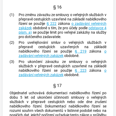
§ 16
(1)
Pro změnu závazku ze smlouvy o veřejných službách v
přepravě cestujících uzavřené na základě nabídkového
řízení se použije
§ 222
zákona
o zadávání veřejných
zakázek
obdobně s tím, že pro účely podle
odstavce 4
písm. a)
se použije limit pro veřejné zakázky na služby
pro dotčeného zadavatele.
(2)
Pro uveřejňování smluv o veřejných službách v
přepravě cestujících uzavřených na základě
nabídkového řízení se použije
§ 219
zákona
o
zadávání veřejných zakázek
obdobně.
(3)
Pro ukončení závazku ze smlouvy o veřejných
službách v přepravě cestujících uzavřené na základě
nabídkového řízení se použije
§ 223
zákona
o
zadávání veřejných zakázek
obdobně.
§ 17
Objednatel uchovává
dokumentaci nabídkového řízení
po
dobu 5 let od ukončení účinnosti smlouvy o veřejných
službách v přepravě cestujících nebo ode dne zrušení
nabídkového řízení.
Dokumentací nabídkového řízení
se
rozumí souhrn všech dokumentů v listinné podobě nebo na
nosičích dat, jejichž pořízení vyžaduje tento zákon v průběhu