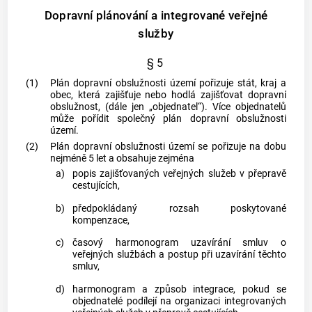
Dopravní plánování a integrované veřejné
služby
§ 5
(1)
Plán
dopravní obslužnosti
území pořizuje stát, kraj a
obec
, která zajišťuje nebo hodlá zajišťovat
dopravní
obslužnost
, (dále jen „objednatel“). Více objednatelů
může pořídit společný plán
dopravní obslužnosti
území.
(2)
Plán
dopravní obslužnosti
území se pořizuje na dobu
nejméně 5 let a obsahuje zejména
a)
popis zajišťovaných veřejných služeb v přepravě
cestujících,
b)
předpokládaný rozsah poskytované
kompenzace,
c)
časový harmonogram uzavírání smluv o
veřejných službách a postup při uzavírání těchto
smluv,
d)
harmonogram a způsob integrace, pokud se
objednatelé podílejí na organizaci
integrovaných