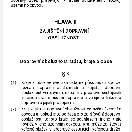
dopravy zpět, přispívající k trvale udržitelnému rozvoji
územního obvodu.
HLAVA II
ZAJIŠTĚNÍ DOPRAVNÍ
OBSLUŽNOSTI
Dopravní obslužnost státu, kraje a obce
§ 3
(1)
Kraje a
obce
ve své samostatné působnosti stanoví
rozsah
dopravní obslužnosti
a zajišťují
dopravní
obslužnost
veřejnými službami v přepravě cestujících
veřejnou drážní osobní dopravou a veřejnou linkovou
dopravou a jejich propojením.
(2)
Kraj zajišťuje
dopravní obslužnost
ve svém územním
obvodu a, pokud je to potřeba pro zajišťování
dopravní
obslužnosti
tohoto kraje, se souhlasem jiného kraje
rovněž v jeho územním obvodu. Kraj může zajišťovat
veřejné služby v přepravě cestujících veřejnou drážní