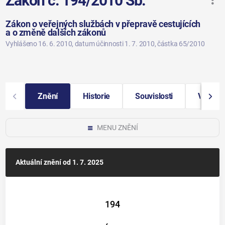
Zákon č. 194/2010 Sb.
Zákon o veřejných službách v přepravě cestujících
a o změně dalších zákonů
Vyhlášeno 16. 6. 2010
, datum účinnosti 1. 7. 2010
, částka 65/2010
Znění
Historie
Souvislosti
Vybraná
MENU ZNĚNÍ
Aktuální znění
od 1. 7. 2025
194