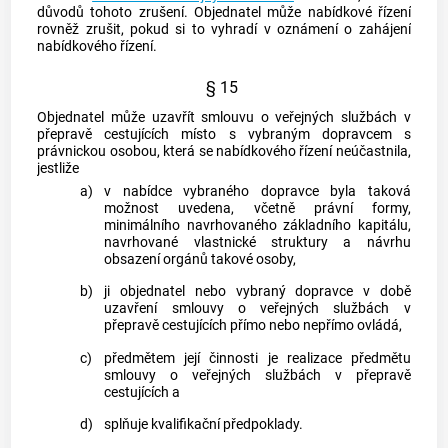
důvodů tohoto zrušení. Objednatel může nabídkové řízení
rovněž zrušit, pokud si to vyhradí v oznámení o zahájení
nabídkového řízení.
§ 15
Objednatel může uzavřít smlouvu o veřejných službách v
přepravě cestujících místo s vybraným dopravcem s
právnickou osobou, která se nabídkového řízení neúčastnila,
jestliže
a)
v nabídce vybraného dopravce byla taková
možnost uvedena, včetně právní formy,
minimálního navrhovaného základního kapitálu,
navrhované vlastnické struktury a návrhu
obsazení orgánů takové osoby,
b)
ji objednatel nebo vybraný dopravce v době
uzavření smlouvy o veřejných službách v
přepravě cestujících přímo nebo nepřímo ovládá,
c)
předmětem její činnosti je realizace předmětu
smlouvy o veřejných službách v přepravě
cestujících a
d)
splňuje kvalifikační předpoklady.