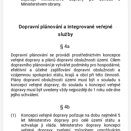
Ministerstvem obrany.
Dopravní plánování a integrované veřejné
služby
§ 4a
Dopravní plánování se provádí prostřednictvím koncepce
veřejné dopravy a plánů
dopravní obslužnosti
území. Cílem
dopravního plánování je vytvářet podmínky pro hospodárné,
efektivní a účelné zajišťování
dopravní obslužnosti
a
vzájemnou spolupráci státu, krajů a
obcí
při této činnosti.
Plány
dopravní obslužnosti
území musí být v souladu s
koncepcí veřejné dopravy; do souladu s koncepcí veřejné
dopravy musí být uvedeny vždy nejpozději do 1 roku ode dne
jejího schválení.
§ 4b
(1)
Koncepci veřejné dopravy pořizuje na dobu nejméně 5
let Ministerstvo dopravy pro celé území státu a
schvaluje ji vláda. Ministerstvo dopravy koncepci
veřejné dopravy zveřejní způsobem umožňujícím