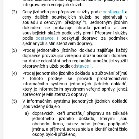
integrovaných veřejných služeb
.
(2)
Ceny jízdného pro přepravní služby podle
odstavce 1
a
ceny dalších souvisejících služeb se sjednávají v
14
souladu s cenovými předpisy
)
. Jednotným jízdním
dokladem se prokazuje úhrada jízdného a cen
souvisejících služeb podle věty první. Přepravní služby
podle
odstavce 1
poskytují dopravci za podmínek
sjednaných s Ministerstvem dopravy.
(3)
Prodej jednotného jízdního dokladu zajišťuje každý
dopravce provozující veřejnou drážní osobní dopravu
na dráze celostátní nebo regionální umožňující využití
přepravních služeb podle
odstavce 1.
(4)
Prodej jednotného jízdního dokladu a zúčtování příjmů
z tohoto prodeje se provádí prostřednictvím
informačního systému jednotných jízdních dokladů,
který je informačním systémem veřejné správy, jehož
správcem je Ministerstvo dopravy.
(5)
V informačním systému jednotných jízdních dokladů
jsou vedeny údaje o
a)
dopravcích, kteří umožňují přepravu na základě
jednotného jízdního dokladu, kterými jsou
obchodní firma, název nebo jméno, popřípadě
jména, a příjmení, adresa sídla a identifikační číslo
osoby, bylo-li přiděleno,