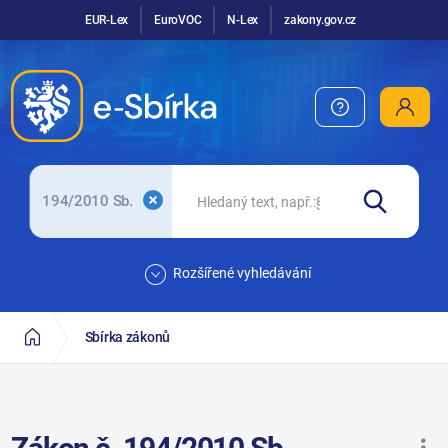
EUR-Lex
EuroVOC
N-Lex
zakony.gov.cz
194/2010 Sb.
Rozšířené vyhledávání
Sbírka zákonů