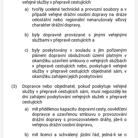
veřejné služby v přepravě cestujících
a)
tvořily ucelené technické a provozní soubory a v
případě veřejné drážní osobní dopravy na dráze
celostátní nebo regionální nenarušovaly síťový
charakter drážní dopravy,
b)
byly dopravně provázané s jinými veřejnými
službami v přepravě cestujících a
c)
byly poskytovány v souladu s jím pořízeným
plánem
dopravní obslužnosti
území platným v
okamžiku uzavření smlouvy o veřejných službách
v přepravě cestujících nebo, poskytuje-li veřejné
služby v přepravě cestujících objednatel sám, v
okamžiku zahájení jejich poskytování.
(3)
Dopravce nebo objednatel, pokud poskytuje veřejné
služby v přepravě cestujících sám, musí nejpozději ke
dni zahájení poskytování veřejných služeb v přepravě
cestujících
a)
mít přidělenou kapacitu dopravní cesty, osvědčení
dopravce a uzavřenou smlouvu o provozování
drážní dopravy s provozovatelem dráhy, jde-li o
veřejnou drážní osobní dopravu,
b)
mít licenci a schválený jízdní řád, jedná-li se o