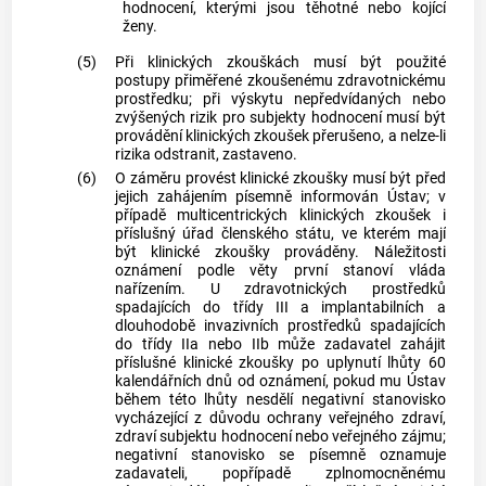
hodnocení, kterými jsou těhotné nebo kojící
ženy.
(5)
Při klinických zkouškách musí být použité
postupy přiměřené zkoušenému zdravotnickému
prostředku; při výskytu nepředvídaných nebo
zvýšených rizik pro subjekty hodnocení musí být
provádění klinických zkoušek přerušeno, a nelze-li
rizika odstranit, zastaveno.
(6)
O záměru provést klinické zkoušky musí být před
jejich zahájením písemně informován Ústav; v
případě multicentrických klinických zkoušek i
příslušný úřad členského státu, ve kterém mají
být klinické zkoušky prováděny. Náležitosti
oznámení podle věty první stanoví vláda
nařízením. U zdravotnických prostředků
spadajících do třídy III a implantabilních a
dlouhodobě invazivních prostředků spadajících
do třídy IIa nebo IIb může zadavatel zahájit
příslušné klinické zkoušky po uplynutí lhůty 60
kalendářních dnů od oznámení, pokud mu Ústav
během této lhůty nesdělí negativní stanovisko
vycházející z důvodu ochrany veřejného zdraví,
zdraví subjektu hodnocení nebo veřejného zájmu;
negativní stanovisko se písemně oznamuje
zadavateli, popřípadě zplnomocněnému