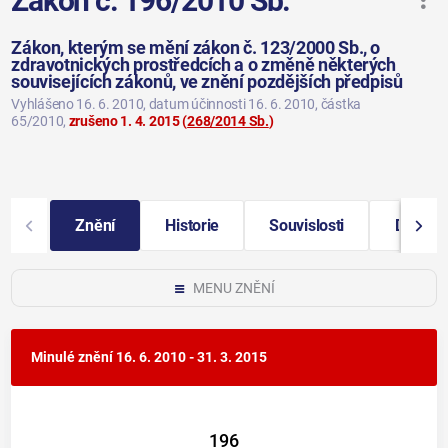
Zákon č. 196/2010 Sb.
Zákon, kterým se mění zákon č. 123/2000 Sb., o
zdravotnických prostředcích a o změně některých
souvisejících zákonů, ve znění pozdějších předpisů
Vyhlášeno 16. 6. 2010
, datum účinnosti 16. 6. 2010
, částka
65/2010
,
zrušeno 1. 4. 2015
(
268/2014 Sb.
)
Znění
Historie
Souvislosti
Další i
MENU ZNĚNÍ
Minulé znění
16. 6. 2010 - 31. 3. 2015
196