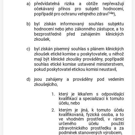
a)
předvídatelná rizika a obtíže nepřevažují
očekávaný přínos pro subjekt hodnocení,
14a
popřípadě pro ochranu veřejného zdraví
),
b)
byl získán informovaný souhlas subjektu
hodnocení nebo jeho zákonného zástupce, a to
bezprostředně před zahájením klinických
zkoušek,
c)
byl získán písemný souhlas s plánem klinických
zkoušek etické komise u poskytovatele, u něhož
mají být klinické zkoušky prováděny, popřípadě
souhlas etické komise ustavené ministerstvem,
pokud poskytovatel etickou komisi neustavil,
d)
jsou zahájeny a prováděny pod vedením
zkoušejícího,
1.
který je lékařem s odpovídající
kvalifikací a specializací k tomuto
účelu, nebo
2.
kterým je jiná, k tomuto účelu
kvalifikovaná, fyzická osoba, a to
ve vhodném prostředí, v rámci
určeného účelu použití
zdravotnického prostředku a za
podmínek stanovených výrobcem,