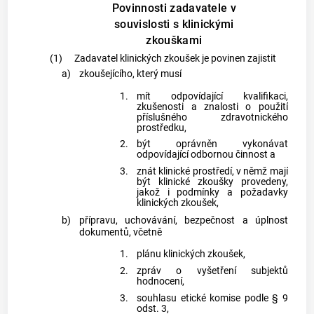
Povinnosti zadavatele v
souvislosti s klinickými
zkouškami
(1)
Zadavatel klinických zkoušek je povinen zajistit
a)
zkoušejícího, který musí
1.
mít odpovídající kvalifikaci,
zkušenosti a znalosti o použití
příslušného zdravotnického
prostředku,
2.
být oprávněn vykonávat
odpovídající odbornou činnost a
3.
znát klinické prostředí, v němž mají
být klinické zkoušky provedeny,
jakož i podmínky a požadavky
klinických zkoušek,
b)
přípravu, uchovávání, bezpečnost a úplnost
dokumentů, včetně
1.
plánu klinických zkoušek,
2.
zpráv o vyšetření subjektů
hodnocení,
3.
souhlasu etické komise podle § 9
odst. 3,