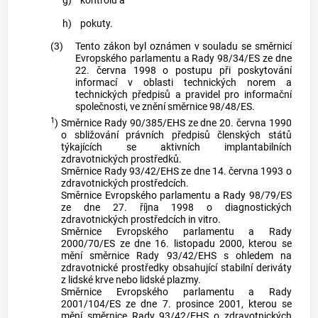
g)
kontrolu a
h)
pokuty.
(3)
Tento zákon byl oznámen v souladu se směrnicí
Evropského parlamentu a Rady 98/34/ES ze dne
22. června 1998 o postupu při poskytování
informací v oblasti technických norem a
technických předpisů a pravidel pro informační
společnosti, ve znění směrnice 98/48/ES.
1
)
Směrnice Rady 90/385/EHS ze dne 20. června 1990
o sbližování právních předpisů členských států
týkajících se aktivních implantabilních
zdravotnických prostředků.
Směrnice Rady 93/42/EHS ze dne 14. června 1993 o
zdravotnických prostředcích.
Směrnice Evropského parlamentu a Rady 98/79/ES
ze dne 27. října 1998 o diagnostických
zdravotnických prostředcích in vitro.
Směrnice Evropského parlamentu a Rady
2000/70/ES ze dne 16. listopadu 2000, kterou se
mění směrnice Rady 93/42/EHS s ohledem na
zdravotnické prostředky obsahující stabilní deriváty
z lidské krve nebo lidské plazmy.
Směrnice Evropského parlamentu a Rady
2001/104/ES ze dne 7. prosince 2001, kterou se
mění směrnice Rady 93/42/EHS o zdravotnických