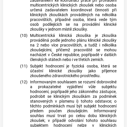
zadavatelem ke koordinaci práce při provádění
multicentrických klinických zkoušek nebo osoba
určená zadavatelem koordinovat činnosti při
klinických zkouškách prováděných na několika
pracovištích, případně osoba, která vede tým
osob podílejících se na provádění klinické
zkoušky v jednom místě zkoušky.
(10)
Multicentrická klinická zkouška je zkouška
prováděná podle jednoho plánu klinické zkoušky
na 2 nebo více pracovištích, a tudíž i několika
zkoušejícími, přičemž pracoviště se mohou
nacházet v České republice, popřípadě v dalších
členských státech nebo i ve třetích zemích.
(11)
Subjekt hodnocení je fyzická osoba, která se
účastní klinické zkoušky jako příjemce
zkoušeného zdravotnického prostředku.
(12)
Informovaným souhlasem se rozumí dobrovolné
a prokazatelné vyjádření vůle subjektu
hodnocení, popřípadě jeho zákonného zástupce,
podrobit se klinickým zkouškám za podmínek
stanovených v písmenu i) tohoto odstavce; o
těchto podmínkách musí být subjekt hodnocení
předem poučen zkoušejícím. Informovaný
souhlas musí trvat po celou dobu klinických
zkoušek; v případě odvolání tohoto souhlasu
subjektem hodnocení nelze v klinických