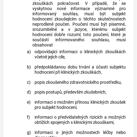
zkouškách pokračovat. V případě, že se
vyskytnou nové informace významné pro
informovaný souhlas, musí být subjekt
hodnocení zkoušejícím o těchto skutečnostech
neprodleně poučen. Poučení musí být písemné,
srozumitelné a v jazyce, kterému subjekt
hodnocení dobře rozumí; toto poučení, které je
součástí informovaného souhlasu, musí
obsahovat
a)
odpovídající informaci o klinických zkouškách
včetně jejich cíle,
b)
předpokládanou dobu trvání a účasti subjektu
hodnocení při klinických zkouškách,
c)
popis zkoušeného zdravotnického prostředku,
d)
popis postupů, především zkušebních,
e)
informaci o možném přínosu klinických zkoušek
pro subjekt hodnocení,
f)
informaci o předvídatelných rizicích a možných
obtížích spojených s klinickými zkouškami,
g)
informaci o jiných možnostech léčby nebo