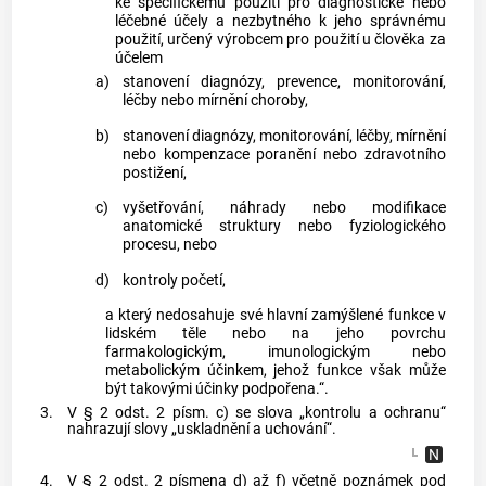
ke specifickému použití pro diagnostické nebo
léčebné účely a nezbytného k jeho správnému
použití, určený výrobcem pro použití u člověka za
účelem
a)
stanovení diagnózy, prevence, monitorování,
léčby nebo mírnění choroby,
b)
stanovení diagnózy, monitorování, léčby, mírnění
nebo kompenzace poranění nebo zdravotního
postižení,
c)
vyšetřování, náhrady nebo modifikace
anatomické struktury nebo fyziologického
procesu, nebo
d)
kontroly početí,
a který nedosahuje své hlavní zamýšlené funkce v
lidském těle nebo na jeho povrchu
farmakologickým, imunologickým nebo
metabolickým účinkem, jehož funkce však může
být takovými účinky podpořena.“.
3.
V § 2 odst. 2 písm. c) se slova „kontrolu a ochranu“
nahrazují slovy „uskladnění a uchování“.
4.
V § 2 odst. 2 písmena d) až f) včetně poznámek pod