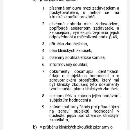
1.
písemná smlouva mezi zadavatelem a
poskytovatelem, u něhož se má
klinická zkouška provádět,
2.
písemná dohoda mezi zadavatelem,
popřípadě asistentem zadavatele, a
zkoušejícím, vymezující zejména jejich
odpovědnost a mlčenlivost podle § 49,
3.
příručka zkoušejícího,
4.
plán klinických zkoušek,
5.
písemný souhlas etické komise,
6.
informovaný souhlas,
7.
dokumenty obsahující identifikační
údaje o subjektech hodnocení a o
zdravotnickém prostředku, který má
být klinicky zkoušen; tyto dokumenty
tvoří součást plánu klinických zkoušek,
8.
seznam léčiv a způsob jejich podávání
subjektům hodnocení a
9.
způsob náhrady škody pro případ újmy
na zdraví subjektů hodnocení v
důsledku jejich podrobení se klinickým
zkouškám,
b)
v průběhu klinických zkoušek záznamy o