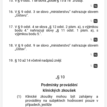
15.
V § 9 odst. 1 se slova „podle § 15 a 16“ zrušují.
16.
V § 9 odst. 3 se slovo „ministerstvu“ nahrazuje slovem
„Ústavu“.
17.
V § 9 odst. 4 se slova „§ 12 odst. 2 písm. a), s výjimkou
bodu 4.“ nahrazují slovy „§ 11 odst. 1 písm. a), s
výjimkou bodu 5.“.
18.
V § 9 odst. 9 se slovo „ministerstvo“ nahrazuje slovem
„Ústav“.
19.
§ 10 až 14 včetně nadpisů znějí:
„§ 10
Podmínky provádění
klinických zkoušek
(1)
Klinické zkoušky mohou být zahájeny a
prováděny na subjektech hodnocení pouze v
případech, jestliže