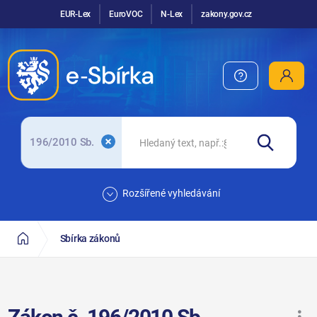
EUR-Lex
EuroVOC
N-Lex
zakony.gov.cz
196/2010 Sb.
Rozšířené vyhledávání
Sbírka zákonů