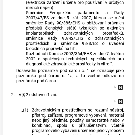
(elektrická zařízení určená pro používání v určitých
mezích napětí).
Směrnice Evropského parlamentu a Rady
2007/47/ES ze dne 5. září 2007, kterou se mění
směrnice Rady 90/385/EHS o sbližování právních
předpisů členských států týkajících se aktivních
implantabilních zdravotnických prostředků,
směrnice Rady 93/42/EHS o zdravotnických
prostředcích a směrnice 98/8/ES o uvádění
biocidních přípravků na trh.
Rozhodnutí Komise 2002/364/EHS ze dne 7. května
2002 o společných technických specifikacích pro
diagnostické zdravotnické prostředky in vitro.“.
Dosavadní poznámka pod čarou č. 1 se označuje jako
poznámka pod čarou č. 1a, a to včetně odkazů na
poznámku pod čarou.
2.
V § 2 odstavec 1 zní:
„(1)
Zdravotnickým prostředkem se rozumí nástroj,
přístroj, zařízení, programové vybavení, materiál
nebo jiný předmět, použitý samostatně nebo v
kombinaci, spolu s příslušenstvím, včetně
programového vybavení určeného jeho výrobcem