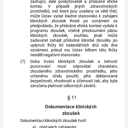
zástupci, dále poskytovateli a příslušné etické
komisi. V případě jiných zdravotnických
prostředků, než které jsou uvedeny ve větě třetí,
může Ústav vydat kladné stanovisko k zahájení
klinických zkoušek ihned po oznámení za
předpokladu, že příslušná etická komise vydala k
programu zkoušek, včetně přezkoumání plánu
klinických zkoušek, souhlas; jinak může
zadavatel zahájit příslušné klinické zkoušky po
uplynutí lhůty 60 kalendářních dnů ode dne
oznámení, pokud mu Ústav během této lhůty
nesdělí negativní stanovisko.
(7)
Doba trvání klinických zkoušek a četnost
pozorování musí odpovídat charakteru
zkoušeného zdravotnického prostředku, jeho
určenému účelu použití, jeho deklarované
bezpečnosti, vhodnosti a účinnosti tak, aby byla
zaručena platnost odborných závěrů.
§ 11
Dokumentace klinických
zkoušek
Dokumentaci klinických zkoušek tvoří
a)
před jejich zahájením