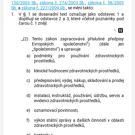
130/2003 Sb.
,
zákona č. 274/2003 Sb.
,
zákona č. 58/2005
Sb.
a
zákona č. 227/2009 Sb.
, se mění takto:
1.
V § 1 se dosavadní text označuje jako odstavec 1 a
doplňují se odstavce 2 a 3, které včetně poznámky pod
čarou č. 1 znějí:
„(2)
Tento zákon zapracovává příslušné předpisy
1
Evropských společenství
) (dále jen
„Společenství“) a upravuje
a)
podmínky pro používání zdravotnických
prostředků,
b)
klinické hodnocení zdravotnických prostředků,
c)
předepisování, výdej, nákup, skladování a prodej
zdravotnických prostředků,
d)
instalaci, instruktáž, používání, údržbu, servis a
evidenci zdravotnických prostředků,
e)
oznamovací povinnosti,
f)
výkon státní správy a dalších činností v oblasti
zdravotnických prostředků,