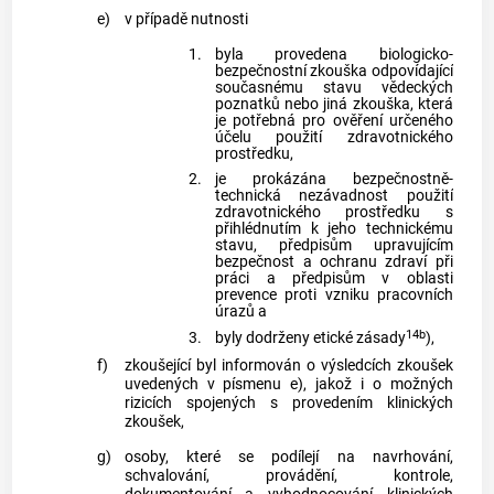
e)
v případě nutnosti
1.
byla provedena biologicko-
bezpečnostní zkouška odpovídající
současnému stavu vědeckých
poznatků nebo jiná zkouška, která
je potřebná pro ověření určeného
účelu použití zdravotnického
prostředku,
2.
je prokázána bezpečnostně-
technická nezávadnost použití
zdravotnického prostředku s
přihlédnutím k jeho technickému
stavu, předpisům upravujícím
bezpečnost a ochranu zdraví při
práci a předpisům v oblasti
prevence proti vzniku pracovních
úrazů a
14b
3.
byly dodrženy etické zásady
),
f)
zkoušející byl informován o výsledcích zkoušek
uvedených v písmenu e), jakož i o možných
rizicích spojených s provedením klinických
zkoušek,
g)
osoby, které se podílejí na navrhování,
schvalování, provádění, kontrole,