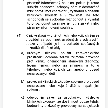
písemně informovaný souhlas; pokud je tento
subjekt hodnocení schopný sám v dostatečné
míře porozumět charakteru, významu a dosahu
klinických zkoušek a v závislosti na této
schopnosti se svobodně rozhodnout a vyjádřit
toto rozhodnutí písemně, je nutné získat i jeho
písemný informovaný souhlas.
(4)
Klinické zkoušky u těhotných nebo kojících žen se
provádějí za podmínek uvedených v odstavci 1
pouze v případě, je-li na základě současných
poznatků lékařské vědy
a)
určeným účelem použití zdravotnického
prostředku ochrana zdraví, zejména prevence
proti vzniku onemocnění, stanovení diagnózy,
léčení nemoci nebo její zmírnění, a to u
těhotných nebo kojících žen anebo u dosud
nenarozených dětí,
b)
provedení klinických zkoušek spojeno pro dosud
nenarozené nebo kojené dítě s nepatrným
rizikem a
c)
odůvodněn závěr, že uspokojivých výsledků
klinických zkoušek lze dosáhnout pouze tehdy,
budou-li tyto zkoušky provedeny na subjektech