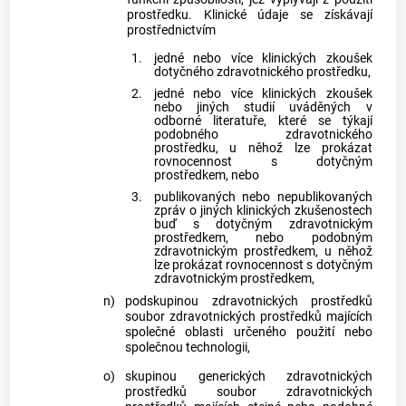
prostředku. Klinické údaje se získávají
prostřednictvím
1.
jedné nebo více klinických zkoušek
dotyčného zdravotnického prostředku,
2.
jedné nebo více klinických zkoušek
nebo jiných studií uváděných v
odborné literatuře, které se týkají
podobného zdravotnického
prostředku, u něhož lze prokázat
rovnocennost s dotyčným
prostředkem, nebo
3.
publikovaných nebo nepublikovaných
zpráv o jiných klinických zkušenostech
buď s dotyčným zdravotnickým
prostředkem, nebo podobným
zdravotnickým prostředkem, u něhož
lze prokázat rovnocennost s dotyčným
zdravotnickým prostředkem,
n)
podskupinou zdravotnických prostředků
soubor zdravotnických prostředků majících
společné oblasti určeného použití nebo
společnou technologii,
o)
skupinou generických zdravotnických
prostředků soubor zdravotnických