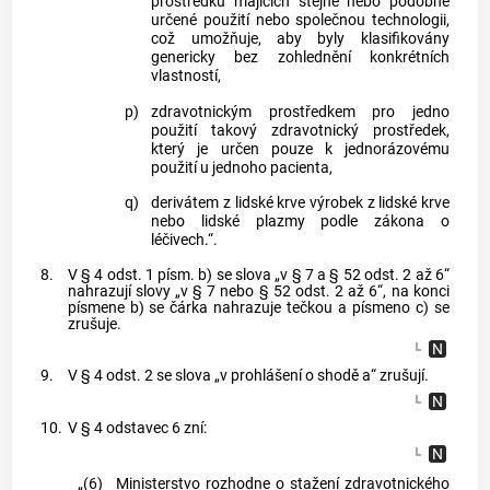
prostředků majících stejné nebo podobné
určené použití nebo společnou technologii,
což umožňuje, aby byly klasifikovány
genericky bez zohlednění konkrétních
vlastností,
p)
zdravotnickým prostředkem pro jedno
použití takový zdravotnický prostředek,
který je určen pouze k jednorázovému
použití u jednoho pacienta,
q)
derivátem z lidské krve výrobek z lidské krve
nebo lidské plazmy podle zákona o
léčivech.“.
8.
V § 4 odst. 1 písm. b) se slova „v § 7 a § 52 odst. 2 až 6“
nahrazují slovy „v § 7 nebo § 52 odst. 2 až 6“, na konci
písmene b) se čárka nahrazuje tečkou a písmeno c) se
zrušuje.
9.
V § 4 odst. 2 se slova „v prohlášení o shodě a“ zrušují.
10.
V § 4 odstavec 6 zní:
„(6)
Ministerstvo rozhodne o stažení zdravotnického