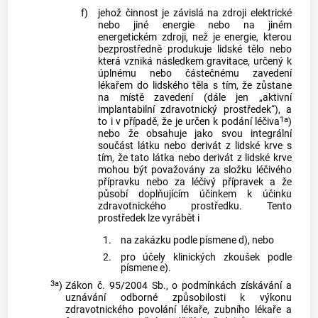
f)
jehož činnost je závislá na zdroji elektrické
nebo jiné energie nebo na jiném
energetickém zdroji, než je energie, kterou
bezprostředně produkuje lidské tělo nebo
která vzniká následkem gravitace, určený k
úplnému nebo částečnému zavedení
lékařem do lidského těla s tím, že zůstane
na místě zavedení (dále jen „aktivní
implantabilní zdravotnický prostředek“), a
1a
to i v případě, že je určen k podání léčiva
)
nebo že obsahuje jako svou integrální
součást látku nebo derivát z lidské krve s
tím, že tato látka nebo derivát z lidské krve
mohou být považovány za složku léčivého
přípravku nebo za léčivý přípravek a že
působí doplňujícím účinkem k účinku
zdravotnického prostředku. Tento
prostředek lze vyrábět i
1.
na zakázku podle písmene d), nebo
2.
pro účely klinických zkoušek podle
písmene e).
3a
)
Zákon č. 95/2004 Sb., o podmínkách získávání a
uznávání odborné způsobilosti k výkonu
zdravotnického povolání lékaře, zubního lékaře a