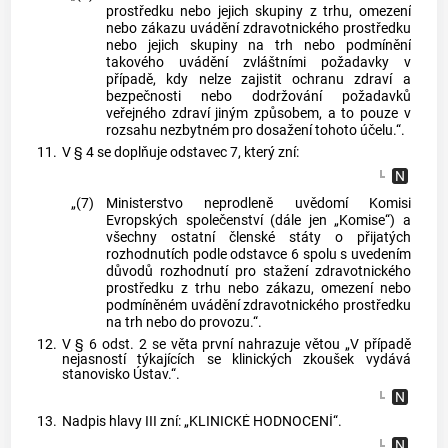
prostředku nebo jejich skupiny z trhu, omezení
nebo zákazu uvádění zdravotnického prostředku
nebo jejich skupiny na trh nebo podmínění
takového uvádění zvláštními požadavky v
případě, kdy nelze zajistit ochranu zdraví a
bezpečnosti nebo dodržování požadavků
veřejného zdraví jiným způsobem, a to pouze v
rozsahu nezbytném pro dosažení tohoto účelu.“.
11.
V § 4 se doplňuje odstavec 7, který zní:
„(7)
Ministerstvo neprodleně uvědomí Komisi
Evropských společenství (dále jen „Komise“) a
všechny ostatní členské státy o přijatých
rozhodnutích podle odstavce 6 spolu s uvedením
důvodů rozhodnutí pro stažení zdravotnického
prostředku z trhu nebo zákazu, omezení nebo
podmíněném uvádění zdravotnického prostředku
na trh nebo do provozu.“.
12.
V § 6 odst. 2 se věta první nahrazuje větou „V případě
nejasností týkajících se klinických zkoušek vydává
stanovisko Ústav.“.
13.
Nadpis hlavy III zní: „KLINICKÉ HODNOCENÍ“.