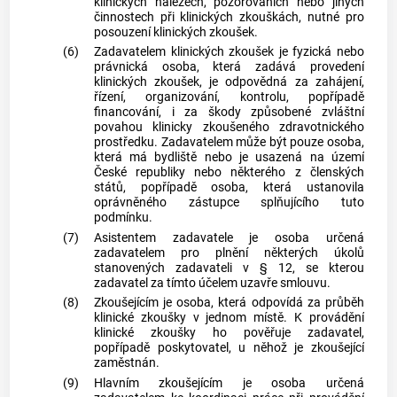
klinických nálezech, pozorováních nebo jiných
činnostech při klinických zkouškách, nutné pro
posouzení klinických zkoušek.
(6)
Zadavatelem klinických zkoušek je fyzická nebo
právnická osoba, která zadává provedení
klinických zkoušek, je odpovědná za zahájení,
řízení, organizování, kontrolu, popřípadě
financování, i za škody způsobené zvláštní
povahou klinicky zkoušeného zdravotnického
prostředku. Zadavatelem může být pouze osoba,
která má bydliště nebo je usazená na území
České republiky nebo některého z členských
států, popřípadě osoba, která ustanovila
oprávněného zástupce splňujícího tuto
podmínku.
(7)
Asistentem zadavatele je osoba určená
zadavatelem pro plnění některých úkolů
stanovených zadavateli v § 12, se kterou
zadavatel za tímto účelem uzavře smlouvu.
(8)
Zkoušejícím je osoba, která odpovídá za průběh
klinické zkoušky v jednom místě. K provádění
klinické zkoušky ho pověřuje zadavatel,
popřípadě poskytovatel, u něhož je zkoušející
zaměstnán.
(9)
Hlavním zkoušejícím je osoba určená