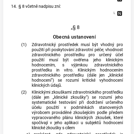
14.
§ 8 včetně nadpisu zní:
„§ 8
Obecná ustanovení
(1)
Zdravotnický prostředek musí být vhodný pro
použití při poskytování zdravotní péče; vhodnost
zdravotnického prostředku pro určený účel
použití musí být ověřena jeho klinickým
hodnocením, s výjimkou zdravotnického
prostředku in vitro. Klinickým hodnocením
zdravotnického prostředku (dále jen „klinické
hodnocení“) se rozumí kritické vyhodnocení
klinických údajů.
(2)
Klinickými zkouškami zdravotnického prostředku
(dále jen „klinické zkoušky“) se rozumí jeho
systematické testování při dodržení určeného
účelu použití v podmínkách stanovených
výrobcem prováděné zkoušejícím podle předem
vypracovaného plánu klinických zkoušek, které
spočívají v jeho aplikaci u subjektů hodnocení
klinické zkoušky s cílem