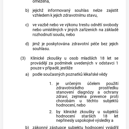
omezena,
b)
jejichž informovaný souhlas nelze zajistit
vzhledem k jejich zdravotnímu stavu,
c)
ve vazbě nebo ve výkonu trestu odnětí svobody
nebo umístěných v jiných zařízeních na základě
rozhodnutí soudu, nebo
d)
jimž je poskytována zdravotní péče bez jejich
souhlasu.
(3)
Klinické zkoušky u osob mladších 18 let se
provádějí za podmínek uvedených v odstavci 1
pouze v případě, jestliže
a)
podle současných poznatků lékařské vědy
1.
je určeným účelem použití
zdravotnického prostředku
stanovení diagnózy a ochrany
zdraví, zejména prevence proti
chorobám u těchto subjektů
hodnocení, nebo
2.
by klinické zkoušky u subjektů
hodnocení starších 18 let
nepřinesly uspokojivé výsledky a
b)
zákonný zástupce subjektu hodnocení vyjádřil