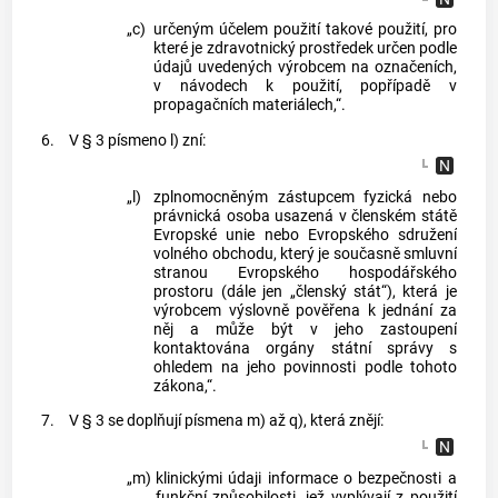
„c)
určeným účelem použití takové použití, pro
které je zdravotnický prostředek určen podle
údajů uvedených výrobcem na označeních,
v návodech k použití, popřípadě v
propagačních materiálech,“.
6.
V § 3 písmeno l) zní:
„l)
zplnomocněným zástupcem fyzická nebo
právnická osoba usazená v členském státě
Evropské unie nebo Evropského sdružení
volného obchodu, který je současně smluvní
stranou Evropského hospodářského
prostoru (dále jen „členský stát“), která je
výrobcem výslovně pověřena k jednání za
něj a může být v jeho zastoupení
kontaktována orgány státní správy s
ohledem na jeho povinnosti podle tohoto
zákona,“.
7.
V § 3 se doplňují písmena m) až q), která znějí:
„m)
klinickými údaji informace o bezpečnosti a
funkční způsobilosti, jež vyplývají z použití