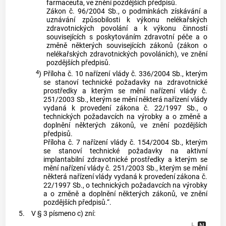
farmaceuta, ve znění pozdějších předpisů.
Zákon č. 96/2004 Sb., o podmínkách získávání a
uznávání způsobilosti k výkonu nelékařských
zdravotnických povolání a k výkonu činností
souvisejících s poskytováním zdravotní péče a o
změně některých souvisejících zákonů (zákon o
nelékařských zdravotnických povoláních), ve znění
pozdějších předpisů.
4
)
Příloha č. 10 nařízení vlády č. 336/2004 Sb., kterým
se stanoví technické požadavky na zdravotnické
prostředky a kterým se mění nařízení vlády č.
251/2003 Sb., kterým se mění některá nařízení vlády
vydaná k provedení zákona č. 22/1997 Sb., o
technických požadavcích na výrobky a o změně a
doplnění některých zákonů, ve znění pozdějších
předpisů.
Příloha č. 7 nařízení vlády č. 154/2004 Sb., kterým
se stanoví technické požadavky na aktivní
implantabilní zdravotnické prostředky a kterým se
mění nařízení vlády č. 251/2003 Sb., kterým se mění
některá nařízení vlády vydaná k provedení zákona č.
22/1997 Sb., o technických požadavcích na výrobky
a o změně a doplnění některých zákonů, ve znění
pozdějších předpisů.“.
5.
V § 3 písmeno c) zní: