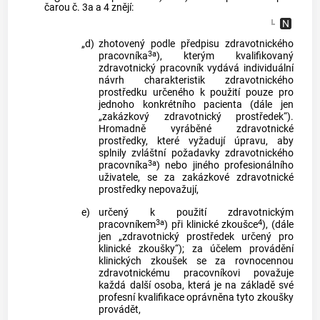
čarou č. 3a a 4 znějí:
„d)
zhotovený podle předpisu zdravotnického
3a
pracovníka
), kterým kvalifikovaný
zdravotnický pracovník vydává individuální
návrh charakteristik zdravotnického
prostředku určeného k použití pouze pro
jednoho konkrétního pacienta (dále jen
„zakázkový zdravotnický prostředek“).
Hromadně vyráběné zdravotnické
prostředky, které vyžadují úpravu, aby
splnily zvláštní požadavky zdravotnického
3a
pracovníka
) nebo jiného profesionálního
uživatele, se za zakázkové zdravotnické
prostředky nepovažují,
e)
určený k použití zdravotnickým
3a
4
pracovníkem
) při klinické zkoušce
), (dále
jen „zdravotnický prostředek určený pro
klinické zkoušky“); za účelem provádění
klinických zkoušek se za rovnocennou
zdravotnickému pracovníkovi považuje
každá další osoba, která je na základě své
profesní kvalifikace oprávněna tyto zkoušky
provádět,