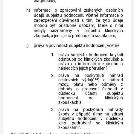
diagnostiky,
h)
informaci o zpracování získaných osobních
údajů subjektu hodnocení, včetně informace o
zabezpečení důvěrnosti s tím, že tyto údaje
mohou být přístupné osobám, které s nimi
nebyly seznámeny v průběhu klinických
zkoušek, a jen s jeho předchozím souhlasem,
i)
práva a povinnosti subjektu hodnocení, včetně
1.
práva subjektu hodnocení kdykoli
odstoupit od klinických zkoušek a
práva na informaci o způsobu a
následcích jejich přerušení,
2.
práva na poskytnutí náhrad
14
cestovních výdajů
) a náhrad
mzdy, platu nebo odměny z
dohody o pracovní činnosti v
důsledku účasti subjektu
hodnocení na klinických
zkouškách a
3.
práva na poskytnutí náhrady
škody v případě újmy na zdraví
subjektu hodnocení v důsledku
jeho podrobení se klinickým
zkouškám.“.