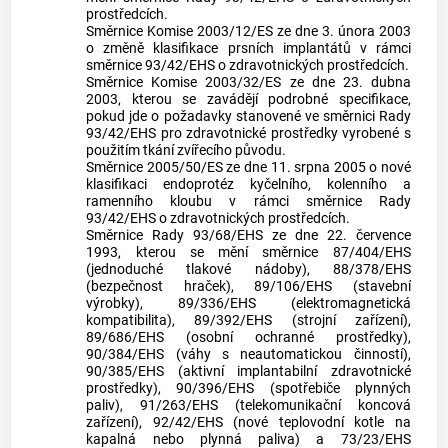
prostředcích.
Směrnice Komise 2003/12/ES ze dne 3. února 2003
o změně klasifikace prsních implantátů v rámci
směrnice 93/42/EHS o zdravotnických prostředcích.
Směrnice Komise 2003/32/ES ze dne 23. dubna
2003, kterou se zavádějí podrobné specifikace,
pokud jde o požadavky stanovené ve směrnici Rady
93/42/EHS pro zdravotnické prostředky vyrobené s
použitím tkání zvířecího původu.
Směrnice 2005/50/ES ze dne 11. srpna 2005 o nové
klasifikaci endoprotéz kyčelního, kolenního a
ramenního kloubu v rámci směrnice Rady
93/42/EHS o zdravotnických prostředcích.
Směrnice Rady 93/68/EHS ze dne 22. července
1993, kterou se mění směrnice 87/404/EHS
(jednoduché tlakové nádoby), 88/378/EHS
(bezpečnost hraček), 89/106/EHS (stavební
výrobky), 89/336/EHS (elektromagnetická
kompatibilita), 89/392/EHS (strojní zařízení),
89/686/EHS (osobní ochranné prostředky),
90/384/EHS (váhy s neautomatickou činností),
90/385/EHS (aktivní implantabilní zdravotnické
prostředky), 90/396/EHS (spotřebiče plynných
paliv), 91/263/EHS (telekomunikační koncová
zařízení), 92/42/EHS (nové teplovodní kotle na
kapalná nebo plynná paliva) a 73/23/EHS