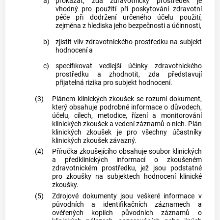
a)
prokázat, zda zdravotnický prostředek je
vhodný pro použití při poskytování zdravotní
péče při dodržení určeného účelu použití,
zejména z hlediska jeho bezpečnosti a účinnosti,
b)
zjistit vliv zdravotnického prostředku na subjekt
hodnocení a
c)
specifikovat vedlejší účinky zdravotnického
prostředku a zhodnotit, zda představují
přijatelná rizika pro subjekt hodnocení.
(3)
Plánem klinických zkoušek se rozumí dokument,
který obsahuje podrobné informace o důvodech,
účelu, cílech, metodice, řízení a monitorování
klinických zkoušek a vedení záznamů o nich. Plán
klinických zkoušek je pro všechny účastníky
klinických zkoušek závazný.
(4)
Příručka zkoušejícího obsahuje soubor klinických
a předklinických informací o zkoušeném
zdravotnickém prostředku, jež jsou podstatné
pro zkoušky na subjektech hodnocení klinické
zkoušky.
(5)
Zdrojové dokumenty jsou veškeré informace v
původních a identifikačních záznamech a
ověřených kopiích původních záznamů o