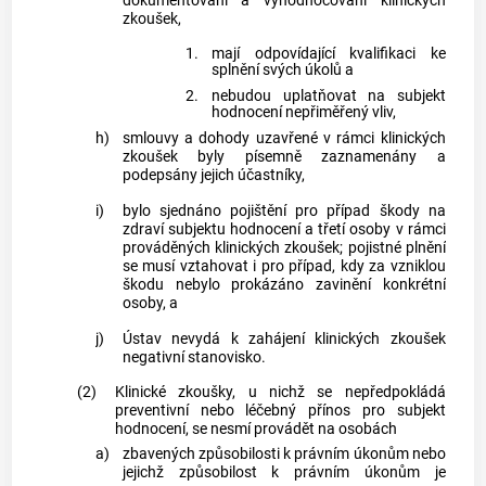
dokumentování a vyhodnocování klinických
zkoušek,
1.
mají odpovídající kvalifikaci ke
splnění svých úkolů a
2.
nebudou uplatňovat na subjekt
hodnocení nepřiměřený vliv,
h)
smlouvy a dohody uzavřené v rámci klinických
zkoušek byly písemně zaznamenány a
podepsány jejich účastníky,
i)
bylo sjednáno pojištění pro případ škody na
zdraví subjektu hodnocení a třetí osoby v rámci
prováděných klinických zkoušek; pojistné plnění
se musí vztahovat i pro případ, kdy za vzniklou
škodu nebylo prokázáno zavinění konkrétní
osoby, a
j)
Ústav nevydá k zahájení klinických zkoušek
negativní stanovisko.
(2)
Klinické zkoušky, u nichž se nepředpokládá
preventivní nebo léčebný přínos pro subjekt
hodnocení, se nesmí provádět na osobách
a)
zbavených způsobilosti k právním úkonům nebo
jejichž způsobilost k právním úkonům je