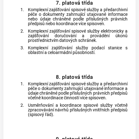
7. platová třída
1.
Komplexní zajišťování spisové služby a předarchivní
péče o dokumenty zahrnující utajované informace
nebo údaje chráněné podle příslušných právních
předpisů nebo koordinace více spisoven.
2.
Komplexní zajišťování spisové služby elektronicky a
zajišťování doručování a provádění úkonů
prostřednictvím datových schránek.
3.
Komplexní zajišťování služby podací stanice s
oblastní a celoarmádní působností.
8. platová třída
1.
Komplexní zajišťování spisové služby a předarchivní
péče o dokumenty zahrnující utajované informace a
údaje chráněné podle příslušných právních předpisů
včetně koordinace činností více spisoven.
2.
Usměrňování a koordinace spisové služby včetně
zpracovávání návrhů příslušných vnitřních předpisů
(spisový řád).
9. platová třída