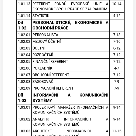
1.01.13
REFERENT FONDŮ EVROPSKÉ UNIE A
10-14
EKONOMICKÉ SPOLUPRÁCE SE ZAHRANIČÍM
1.01.14
STATISTIK
4-12
Díl
PERSONALISTICKÉ, EKONOMICKÉ A
1.02
OBCHODNÍ PRÁCE
1.02.01
PERSONALISTA
7-13
1.02.02
MZDOVÝ ÚČETNÍ
7-10
1.02.03
ÚČETNÍ
6-12
1.02.04
ROZPOČTÁŘ
7-12
1.02.05
FINANČNÍ REFERENT
7-12
1.02.06
POKLADNÍK
4-7
1.02.07
OBCHODNÍ REFERENT
7-12
1.02.08
ZÁSOBOVAČ
7-9
1.02.09
PROPAGAČNÍ REFERENT
7-9
Díl
INFORMAČNÍ A KOMUNIKAČNÍ
1.03
SYSTÉMY
1.03.01
PROJEKTOVÝ MANAŽER INFORMAČNÍCH A
9-14
KOMUNIKAČNÍCH SYSTÉMŮ
1.03.02
ANALYTIK INFORMAČNÍCH A
9-14
KOMUNIKAČNÍCH SYSTÉMŮ
1.03.03
ARCHITEKT INFORMAČNÍCH A
11-15