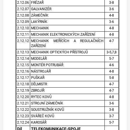
2.12.06
FRÉZAŘ
3-8
2.12.07
GALVANIZÉR
3-6
2.12.08
ZÁMEČNÍK
4-8
2.12.09
LAKÝRNÍK
3-6
2.12.10
MECHANIK
4-8
2.12.11
MECHANIK ELEKTRONICKÝCH ZAŘÍZENÍ
4-8
2.12.12
MECHANIK MEŘÍCÍCH A REGULAČNÍCH
4-7
ZAŘÍZENÍ
2.12.13
MECHANIK OPTICKÝCH PŘÍSTROJŮ
3-5,7,8
2.12.14
MODELÁŘ
5-7
2.12.15
MONTÉR POTRUBÁŘ
4-6
2.12.16
NÁSTROJÁŘ
4-8
2.12.17
PUŠKAŘ
5-8
2.12.18
DĚLMISTR
4-7
2.12.19
ZBROJÍŘ
4-7
2.12.20
RYTEC KOVŮ
4-8
2.12.21
STROJNÍ ZÁMEČNÍK
3-6
2.12.22
SOUSTRUŽNÍK KOVŮ
3-8
2.12.23
SVÁŘEČ KOVŮ
3-7
2.12.24
KAROSÁŘ
5-7
Díl
TELEKOMUNIKACE-SPOJE