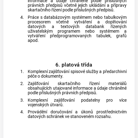
informace a údaje chráněné podle příslušných
právních předpisů včetně jejich ukládání a přípravy
skartačního řízení podle příslušných předpisů.
4.
Práce s databázovým systémem nebo tabulkovým
procesorem včetně vytváření a doplňování
datových a textových databank řízených
uživatelským programem nebo systémem a
vytváření předprogramovaných tabulek, grafů
apod.
6. platová třída
1.
Komplexní zajišťování spisové služby a předarchivní
péče o dokumenty.
2.
Zajišťování skartačního řízení materiálů
obsahujících utajované informace a údaje chráněné
podle příslušných právních předpisů.
3.
Komplexní zajišťování podatelny pro více
vojenských útvarů.
4.
Provádění doručování a úkonů prostřednictvím
datových schránek ve stanoveném rozsahu.