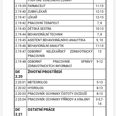
PODPOŘE VEŘEJNÉHO ZDRAVÍ
2.19.39
FARMACEUT
11-15
2.19.40
ZUBNÍ LÉKAŘ
12-15
2.19.41
LÉKAŘ
12-15
2.19.42
PRACOVNÍ TERAPEUT
7, 8
2.19.43
DĚTSKÁ SESTRA
10-13
2.19.44
BEHAVIORÁLNÍ TECHNIK
7, 8
2.19.45
ASISTENT BEHAVIORÁLNÍHO ANALYTIKA
9, 10
2.19.46
BEHAVIORÁLNÍ ANALYTIK
11-13
2.19.47
ODBORNÝ NELÉKAŘSKÝ ZDRAVOTNICKÝ
13
PRACOVNÍK
2.19.48
ODBORNÝ PRACOVNÍK SPRÁVY
9-12
ZDRAVOTNICKÝCH INFORMACÍ
Díl
ŽIVOTNÍ PROSTŘEDÍ
2.20
2.20.01
METEOROLOG
5-13
2.20.02
HYDROLOG
8-13
2.20.03
PRACOVNÍK OCHRANY ČISTOTY OVZDUŠÍ
8-13
2.20.04
PRACOVNÍK OCHRANY PŘÍRODY A KRAJINY
3-5,7-
14
Díl
OSTATNÍ PRÁCE
2.21