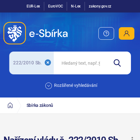
EUR-Lex
EuroVOC
N-Lex
zakony.gov.cz
222/2010 Sb.
Rozšířené vyhledávání
Sbírka zákonů