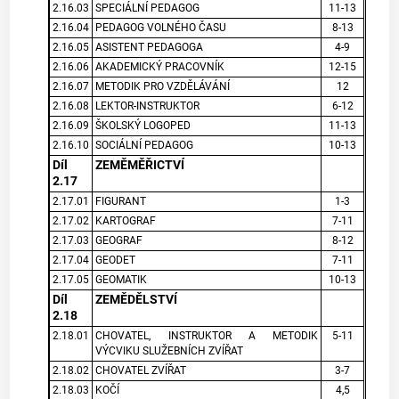
2.16.03
SPECIÁLNÍ PEDAGOG
11-13
2.16.04
PEDAGOG VOLNÉHO ČASU
8-13
2.16.05
ASISTENT PEDAGOGA
4-9
2.16.06
AKADEMICKÝ PRACOVNÍK
12-15
2.16.07
METODIK PRO VZDĚLÁVÁNÍ
12
2.16.08
LEKTOR-INSTRUKTOR
6-12
2.16.09
ŠKOLSKÝ LOGOPED
11-13
2.16.10
SOCIÁLNÍ PEDAGOG
10-13
Díl
ZEMĚMĚŘICTVÍ
2.17
2.17.01
FIGURANT
1-3
2.17.02
KARTOGRAF
7-11
2.17.03
GEOGRAF
8-12
2.17.04
GEODET
7-11
2.17.05
GEOMATIK
10-13
Díl
ZEMĚDĚLSTVÍ
2.18
2.18.01
CHOVATEL, INSTRUKTOR A METODIK
5-11
VÝCVIKU SLUŽEBNÍCH ZVÍŘAT
2.18.02
CHOVATEL ZVÍŘAT
3-7
2.18.03
KOČÍ
4,5