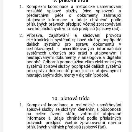
1.
Komplexní koordinace a metodické usměrňování
rozsáhlé spisové služby (více spisoven) a
předarchivní péče o dokumenty zahrnující
utajované informace a údaje chráněné podle
příslušných právních předpisů včetně zpracovávání
návrhů příslušných vnitřních předpisů (spisový řád).
2.
Příprava, zajišťování a sledování provozu
elektronických systémů spisové služby, popřípadě
dalších systémů pro správu dokumentů v
certifikovaných i necertifikovaných informačních
systémech určených pro práci s utajovanými i
neutajovanými dokumenty v analogové a digitální
podobě. Odborná pomoc uživatelům elektronických
systémů spisové služby, popřípadě dalších systémů
pro správu dokumentů pracujících s utajovanými i
neutajovanými dokumenty v digitální podobě.
10. platová třída
1.
Komplexní koordinace a metodické usměrňování
spisové služby se složitým členěním, s působností
na celém území státu, zahrnující utajované
informace a údaje chráněné podle příslušných
právních předpisů včetně zpracovávání návrhů
příslušných vnitřních předpisů (spisový řád).