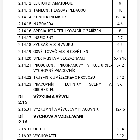
2.14.12
LEKTOR DRAMATURGIE
9
2.14.13
TANEČNÍ, HLASOVÝ PEDAGOG
10
2.14.14
KONCERTNÍ MISTR
12-14
2.14.15
NÁPOVĚDA
4-6
2.14.16
SPECIALISTA TITULKOVACÍHO ZAŘÍZENÍ
8
2.14.17
INSPICIENT
5-7
2.14.18
ZVUKAŘ, MISTR ZVUKU
6-9
2.14.19
OSVĚTLOVAČ, MISTR OSVĚTLENÍ
6-9
2.14.20
SPECIALISTA VIDEOZÁZNAMU
6,7,9,10
2.14.21
PRODUKČNÍ, PROGRAMOVÝ A KULTURNĚ-
5-12
VÝCHOVNÝ PRACOVNÍK
2.14.22
TAJEMNÍK UMĚLECKÉHO PROVOZU
9-12
2.14.23
PRACOVNÍK TECHNIKY SCÉNY A
3-7
ORCHESTRU
Díl
VÝZKUM A VÝVOJ
2.15
2.15.01
VÝZKUMNÝ A VÝVOJOVÝ PRACOVNÍK
12-16
Díl
VÝCHOVA A VZDĚLÁVÁNÍ
2.16
2.16.01
UČITEL
8-14
2.16.02
VYCHOVATEL
8-12