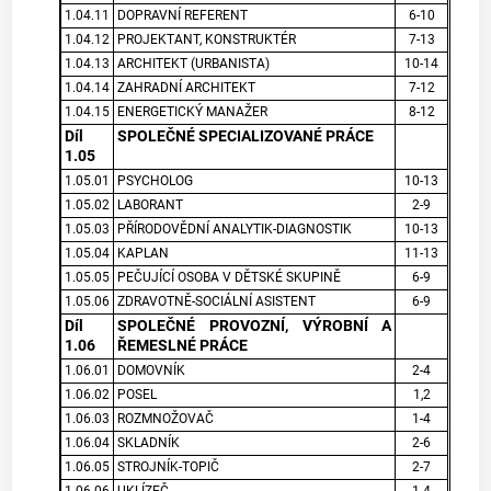
1.04.11
DOPRAVNÍ REFERENT
6-10
1.04.12
PROJEKTANT, KONSTRUKTÉR
7-13
1.04.13
ARCHITEKT (URBANISTA)
10-14
1.04.14
ZAHRADNÍ ARCHITEKT
7-12
1.04.15
ENERGETICKÝ MANAŽER
8-12
Díl
SPOLEČNÉ SPECIALIZOVANÉ PRÁCE
1.05
1.05.01
PSYCHOLOG
10-13
1.05.02
LABORANT
2-9
1.05.03
PŘÍRODOVĚDNÍ ANALYTIK-DIAGNOSTIK
10-13
1.05.04
KAPLAN
11-13
1.05.05
PEČUJÍCÍ OSOBA V DĚTSKÉ SKUPINĚ
6-9
1.05.06
ZDRAVOTNĚ-SOCIÁLNÍ ASISTENT
6-9
Díl
SPOLEČNÉ PROVOZNÍ, VÝROBNÍ A
1.06
ŘEMESLNÉ PRÁCE
1.06.01
DOMOVNÍK
2-4
1.06.02
POSEL
1,2
1.06.03
ROZMNOŽOVAČ
1-4
1.06.04
SKLADNÍK
2-6
1.06.05
STROJNÍK-TOPIČ
2-7
1.06.06
UKLÍZEČ
1-4