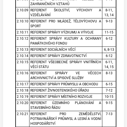
ZAHRANIČNÍCH VZTAHŮ
2.10.09
REFERENT ŠKOLSTVÍ, VÝCHOVY A
8-11,
VZDĚLÁVÁNÍ
13, 14
2.10.10
REFERENT PRO MLÁDEŽ, TĚLOVÝCHOVU A
9-13
SPORT
2.10.11
REFERENT SPRÁVY VÝZKUMU A VÝVOJE
11-15
2.10.12
REFERENT SPRÁVY KULTURY A OCHRANY
6-12
PAMÁTKOVÉHO FONDU
2.10.13
REFERENT SOCIÁLNÍCH VĚCÍ
6, 8-13
2.10.14
REFERENT SPRÁVY ZDRAVOTNICTVÍ
6-12
2.10.15
REFERENT VŠEOBECNÉ SPRÁVY VNITŘNÍCH
6-11,
VĚCÍ STÁTU
14, 15
2.10.16
REFERENT SPRÁVY VE VĚCECH
8-13
ARCHIVNICTVÍ A SPISOVÉ SLUŽBY
2.10.17
REFERENT SPRÁVY PRŮMYSLU A OBCHODU
6-15
2.10.18
REFERENT ŽIVNOSTENSKÉHO ÚŘADU
7-12
2.10.19
REFERENT SPRÁVY MÍSTNÍHO ROZVOJE
10-15
2.10.20
REFERENT ÚZEMNÍHO PLÁNOVÁNÍ A
9-15
STAVEBNÍHO ŘÁDU
2.10.21
REFERENT PRO ZEMĚDĚLSTVÍ,
7-13
POTRAVINÁŘSKÝ PRŮMYSL A LESNÍ A VODNÍ
HOSPODÁŘSTVÍ