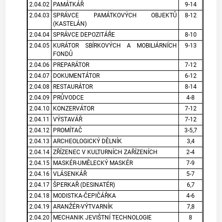
2.04.02
PAMÁTKÁŘ
9-14
2.04.03
SPRÁVCE PAMÁTKOVÝCH OBJEKTŮ
8-12
(KASTELÁN)
2.04.04
SPRÁVCE DEPOZITÁŘE
8-10
2.04.05
KURÁTOR SBÍRKOVÝCH A MOBILIÁRNÍCH
9-13
FONDŮ
2.04.06
PREPARÁTOR
7-12
2.04.07
DOKUMENTÁTOR
6-12
2.04.08
RESTAURÁTOR
8-14
2.04.09
PRŮVODCE
4-8
2.04.10
KONZERVÁTOR
7-12
2.04.11
VÝSTAVÁŘ
7-12
2.04.12
PROMÍTAČ
3-5,7
2.04.13
ARCHEOLOGICKÝ DĚLNÍK
3,4
2.04.14
ZŘÍZENEC V KULTURNÍCH ZAŘÍZENÍCH
2-4
2.04.15
MASKÉR-UMĚLECKÝ MASKÉR
7-9
2.04.16
VLÁSENKÁŘ
5-7
2.04.17
ŠPERKAŘ (DESINATÉR)
6,7
2.04.18
MODISTKA-ČEPIČÁŘKA
4-6
2.04.19
ARANŽÉR-VÝTVARNÍK
7,8
2.04.20
MECHANIK JEVIŠTNÍ TECHNOLOGIE
8