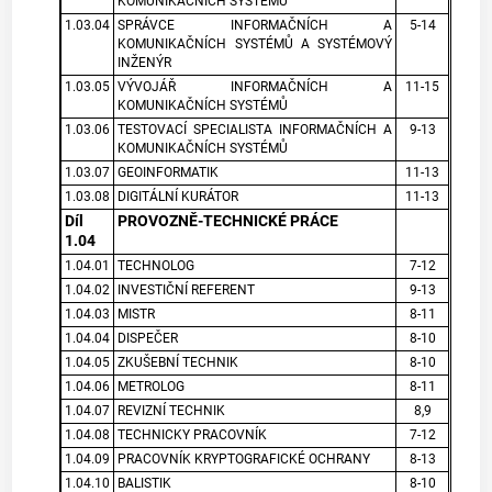
KOMUNIKAČNÍCH SYSTÉMŮ
1.03.04
SPRÁVCE INFORMAČNÍCH A
5-14
KOMUNIKAČNÍCH SYSTÉMŮ A SYSTÉMOVÝ
INŽENÝR
1.03.05
VÝVOJÁŘ INFORMAČNÍCH A
11-15
KOMUNIKAČNÍCH SYSTÉMŮ
1.03.06
TESTOVACÍ SPECIALISTA INFORMAČNÍCH A
9-13
KOMUNIKAČNÍCH SYSTÉMŮ
1.03.07
GEOINFORMATIK
11-13
1.03.08
DIGITÁLNÍ KURÁTOR
11-13
Díl
PROVOZNĚ-TECHNICKÉ PRÁCE
1.04
1.04.01
TECHNOLOG
7-12
1.04.02
INVESTIČNÍ REFERENT
9-13
1.04.03
MISTR
8-11
1.04.04
DISPEČER
8-10
1.04.05
ZKUŠEBNÍ TECHNIK
8-10
1.04.06
METROLOG
8-11
1.04.07
REVIZNÍ TECHNIK
8,9
1.04.08
TECHNICKY PRACOVNÍK
7-12
1.04.09
PRACOVNÍK KRYPTOGRAFICKÉ OCHRANY
8-13
1.04.10
BALISTIK
8-10