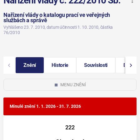
Nařízení vlády č. 222/2010 Sb.
Nařízení vlády o katalogu prací ve veřejných
službách a správě
Vyhlášeno 23. 7. 2010
, datum účinnosti 1. 10. 2010
, částka
76/2010
Znění
Historie
Souvislosti
Další i
MENU ZNĚNÍ
Minulé znění
1. 1. 2026 - 31. 7. 2026
222