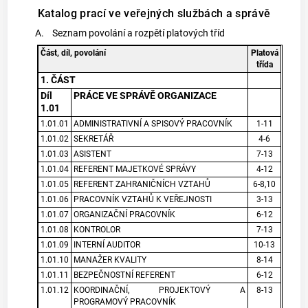
Katalog prací ve veřejných službách a správě
A.
Seznam povolání a rozpětí platových tříd
Část, díl, povolání
Platová
třída
1. ČÁST
Díl
PRÁCE VE SPRÁVĚ ORGANIZACE
1.01
1.01.01
ADMINISTRATIVNÍ A SPISOVÝ PRACOVNÍK
1-11
1.01.02
SEKRETÁŘ
4-6
1.01.03
ASISTENT
7-13
1.01.04
REFERENT MAJETKOVÉ SPRÁVY
4-12
1.01.05
REFERENT ZAHRANIČNÍCH VZTAHŮ
6-8,10
1.01.06
PRACOVNÍK VZTAHŮ K VEŘEJNOSTI
3-13
1.01.07
ORGANIZAČNÍ PRACOVNÍK
6-12
1.01.08
KONTROLOR
7-13
1.01.09
INTERNÍ AUDITOR
10-13
1.01.10
MANAŽER KVALITY
8-14
1.01.11
BEZPEČNOSTNÍ REFERENT
6-12
1.01.12
KOORDINAČNÍ, PROJEKTOVÝ A
8-13
PROGRAMOVÝ PRACOVNÍK