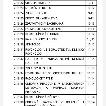
2.19.22
ORTOTIK-PROTETIK
10, 11
2.19.23
NUTRIČNÍ TERAPEUT
10-12
2.19.24
ZUBNÍ TECHNIK
9-11
2.19.25
DENTÁLNÍ HYGIENISTKA
9-11
2.19.26
ZDRAVOTNICKÝ ZÁCHRANÁŘ
10-13
2.19.27
FARMACEUTICKÝ ASISTENT
9, 11
2.19.28
BIOMEDICÍNSKÝ TECHNIK
10-12
2.19.29
RADIOLOGICKÝ TECHNIK
10, 11
2.19.30
ADIKTOLOG
10-12
2.19.31
PSYCHOLOG VE ZDRAVOTNICTVÍ, KLINICKÝ
11-14
PSYCHOLOG
2.19.32
LOGOPED VE ZDRAVOTNICTVÍ, KLINICKÝ
11-14
LOGOPED
2.19.33
ZRAKOVÝ TERAPEUT
11-13
2.19.34
FYZIOTERAPEUT, ODBORNÝ FYZIOTERAPEUT
10-13
2.19.35
RADIOLOGICKÝ FYZIK
11-14
2.19.36
ODBORNÝ PRACOVNÍK V LABORATORNÍCH
11-14
METODÁCH A PŘÍPRAVĚ LÉČIVÝCH
PŘÍPRAVKŮ
2.19.37
BIOMEDICÍNSKÝ INŽENÝR
11-14
2.19.38
ODBORNÝ PRACOVNÍK V OCHRANĚ A
11-14