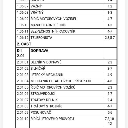
1.06.07
VÁŽNÝ
1,2
1.06.08
VRÁTNÝ
1-3
1.06.09
ŘIDIČ MOTOROVÝCH VOZIDEL
4-7
1.06.10
MANIPULAČNÍ DĚLNÍK
1-3
1.06.11
BEZPEČNOSTNÍ PRACOVNÍK
4-7
1.06.12
TELEFONISTA
2,3,5-7
2. ČÁST
Díl
DOPRAVA
2.01
2.01.01
DĚLNÍK V DOPRAVĚ
2,3
2.01.02
SILNIČÁŘ
3-7
2.01.03
LETECKÝ MECHANIK
4-9
2.01.04
MECHANIK LETADLOVÝCH PŘÍSTROJŮ
4-8
2.01.05
ŘIDIČ MOTOROVÝCH VOZÍKŮ
2,3
2.01.06
STROJVEDOUCÍ
5-7
2.01.07
TRAŤOVÝ DĚLNÍK
2-4
2.01.08
TRAŤOVÝ STROJNÍK
4-7
2.01.09
POSUNOVAČ
5,6
2.01.10
ŘÍDÍCÍ LETOVÉHO PROVOZU
7,8,10-
12