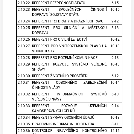
2.10.22
REFERENT BEZPEČNOSTI STÁTU
6-15
2.10.23
REFERENT SPOLEČNÝCH ČINNOSTÍ
10-15
DOPRAVNÍ SOUSTAVY STÁTU
2.10.24
REFERENT PRO DRÁHY A DRÁŽNÍ DOPRAVU
9-12
2.10.25
REFERENT PRO SILNIČNÍ A MĚSTSKOU
8-13
DOPRAVU
2.10.26
REFERENT PRO CIVILNÍ LETECTVÍ
10-12
2.10.27
REFERENT PRO VNITROZEMSKOU PLAVBU A
10-13
VODNÍ CESTY
2.10.28
REFERENT PRO POZEMNÍ KOMUNIKACE
9-13
2.10.29
REFERENT ROZVOJE SYSTÉMU VEŘEJNÉ
10-13
SPRÁVY
2.10.30
REFERENT ŽIVOTNÍHO PROSTŘEDÍ
6-12
2.10.31
REFERENT ODBORNÉHO ZABEZPEČENÍ
10-14
ČINNOSTI VLÁDY
2.10.32
REFERENT INFORMAČNÍCH SYSTÉMŮ
6-13
VEŘEJNÉ SPRÁVY
2.10.33
REFERENT ROZVOJE ÚZEMNÍCH
9-14
SAMOSPRÁVNÝCH CELKŮ
2.10.34
REFERENT SPRÁVY OSOBNÍCH ÚDAJŮ
10-13
2.10.35
PRACOVNÍK INFORMAČNÍHO CENTRA
8-11
2.10.36
KONTROLOR NEJVYŠŠÍHO KONTROLNÍHO
12-15