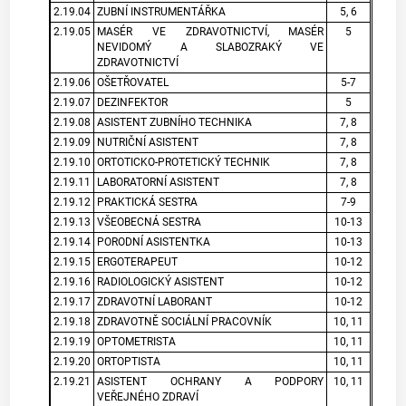
2.19.04
ZUBNÍ INSTRUMENTÁŘKA
5, 6
2.19.05
MASÉR VE ZDRAVOTNICTVÍ, MASÉR
5
NEVIDOMÝ A SLABOZRAKÝ VE
ZDRAVOTNICTVÍ
2.19.06
OŠETŘOVATEL
5-7
2.19.07
DEZINFEKTOR
5
2.19.08
ASISTENT ZUBNÍHO TECHNIKA
7, 8
2.19.09
NUTRIČNÍ ASISTENT
7, 8
2.19.10
ORTOTICKO-PROTETICKÝ TECHNIK
7, 8
2.19.11
LABORATORNÍ ASISTENT
7, 8
2.19.12
PRAKTICKÁ SESTRA
7-9
2.19.13
VŠEOBECNÁ SESTRA
10-13
2.19.14
PORODNÍ ASISTENTKA
10-13
2.19.15
ERGOTERAPEUT
10-12
2.19.16
RADIOLOGICKÝ ASISTENT
10-12
2.19.17
ZDRAVOTNÍ LABORANT
10-12
2.19.18
ZDRAVOTNĚ SOCIÁLNÍ PRACOVNÍK
10, 11
2.19.19
OPTOMETRISTA
10, 11
2.19.20
ORTOPTISTA
10, 11
2.19.21
ASISTENT OCHRANY A PODPORY
10, 11
VEŘEJNÉHO ZDRAVÍ