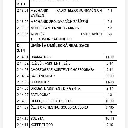
2.13
2.13.01
MECHANIK RADIOTELEKOMUNIKAČNÍCH
4-8
ZAŘÍZENÍ
2.13.02
MECHANIK SPOJOVACÍCH ZAŘÍZENÍ
5-8
2.13.03
MONTÉR ANTÉNNÍCH ZAŘÍZENÍ
5-8
2.13.04
MONTÉR KABELOVÝCH
5-8
TELEKOMUNIKAČNÍCH SÍTÍ
Díl
UMĚNÍ A UMĚLECKÁ REALIZACE
2.14
2.14.01
DRAMATURG
11-13
2.14.02
REŽISÉR, ASISTENT REŽIE
8-14
2.14.03
CHOREOGRAF, ASISTENT CHOREOGRAFA
9-14
2.14.04
BALETNÍ MISTR
10,11
2.14.05
SBORMISTR
11-13
2.14.06
DIRIGENT, ASISTENT DIRIGENTA
8-14
2.14.07
SCÉNOGRAF
13
2.14.08
HEREC, HEREC S LOUTKOU
10-13
2.14.09
ČLEN ORCHESTRU, SOUBORU, SBORU
8, 10-
13
2.14.10
SÓLISTA
10-13
2.14.11
KOREPETITOR
9,10