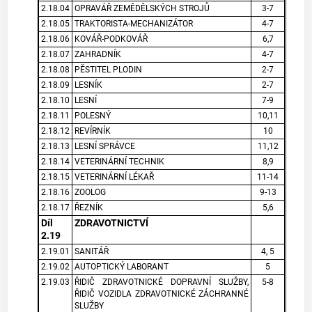
2.18.04
OPRAVÁŘ ZEMĚDĚLSKÝCH STROJŮ
3-7
2.18.05
TRAKTORISTA-MECHANIZÁTOR
4-7
2.18.06
KOVÁŘ-PODKOVÁŘ
6,7
2.18.07
ZAHRADNÍK
4-7
2.18.08
PĚSTITEL PLODIN
2-7
2.18.09
LESNÍK
2-7
2.18.10
LESNÍ
7-9
2.18.11
POLESNÝ
10,11
2.18.12
REVÍRNÍK
10
2.18.13
LESNÍ SPRÁVCE
11,12
2.18.14
VETERINÁRNÍ TECHNIK
8,9
2.18.15
VETERINÁRNÍ LÉKAŘ
11-14
2.18.16
ZOOLOG
9-13
2.18.17
ŘEZNÍK
5,6
Díl
ZDRAVOTNICTVÍ
2.19
2.19.01
SANITÁŘ
4, 5
2.19.02
AUTOPTICKÝ LABORANT
5
2.19.03
ŘIDIČ ZDRAVOTNICKÉ DOPRAVNÍ SLUŽBY,
5-8
ŘIDIČ VOZIDLA ZDRAVOTNICKÉ ZÁCHRANNÉ
SLUŽBY