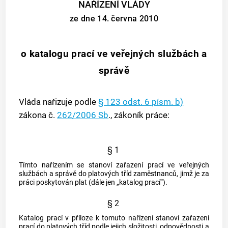
NAŘÍZENÍ VLÁDY
ze dne 14. června 2010
o katalogu prací ve veřejných službách a
správě
Vláda nařizuje podle
§ 123 odst. 6 písm. b)
zákona č.
262/2006 Sb
., zákoník práce:
§ 1
Tímto nařízením se stanoví zařazení prací ve veřejných
službách a správě do platových tříd zaměstnanců, jimž je za
práci poskytován plat (dále jen „katalog prací“).
§ 2
Katalog prací v příloze k tomuto nařízení stanoví zařazení
prací do platových tříd podle jejich složitosti, odpovědnosti a