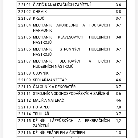
2.21.01
ČISTIČ KANALIZAČNÍCH ZAŘÍZENÍ
3-6
2.21.02
CHEMIK
3-8
2.21.03
KREJČÍ
3-7
2.21.04
MECHANIK AKORDEONŮ A FOUKACÍCH
3-7
HARMONIK
2.21.05
MECHANIK KLÁVESOVÝCH HUDEBNÍCH
3-8
NÁSTROJŮ
2.21.06
MECHANIK STRUNNÝCH HUDEBNÍCH
3-7
NÁSTROJŮ
2.21.07
MECHANIK DECHOVÝCH A BICÍCH
3-7
HUDEBNÍCH NÁSTROJŮ
2.21.08
OBUVNÍK
2-7
2.21.09
SEDLÁŘ-MANŽETÁŘ
4-6
2.21.10
ČALOUNÍK A DEKORATÉR
3-7
2.21.11
STROJNÍK VODOHOSPODÁŘSKÝCH ZAŘÍZENÍ
3-6
2.21.12
MALÍŘ A NATĚRAČ
4-6
2.21.13
POTÁPĚČ
7,8
2.21.14
TRUHLÁŘ
3-7
2.21.15
DĚLNÍK LÁZEŇSKÝCH A REKREAČNÍCH
1,2
ZAŘÍZENÍ
2.21.16
DĚLNÍK PRÁDELEN A ČISTÍREN
1-3