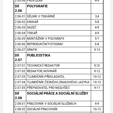
2.05.06
PROVOZÁŘ
4-9
Díl
POLYGRAFIE
2.06
2.06.01
DĚLNÍK V TISKÁRNĚ
3,4
2.06.02
KNIHAŘ
5-8
2.06.03
SAZEČ
4-9
2.06.04
TISKAŘ
4-9
2.06.05
MONTÁŽNÍK V POLYGRAFII
5-7
2.06.06
REPRODUKČNÍ FOTOGRAF
6-8
2.06.07
GRAFIK
9-13
Díl
PUBLICISTIKA
2.07
2.07.01
TECHNICKÝ REDAKTOR
9,10
2.07.02
REDAKTOR, NOVINÁŘ
9-12
2.07.03
TLUMOČNÍK-PŘEKLADATEL
10-12
2.07.04
TLUMOČNÍK ČESKÉHO ZNAKOVÉHO JAZYKA
10-13
2.07.05
PŘEPISOVATEL PRO NESLYŠÍCÍ
9-11
Díl
SOCIÁLNÍ PRÁCE A SOCIÁLNÍ
SLUŽBY
2.08
2.08.01
PRACOVNÍK V SOCIÁLNÍ SLUŽBÁCH
4-9
2.08.02
SOCIÁLNÍ PRACOVNÍK
10-13