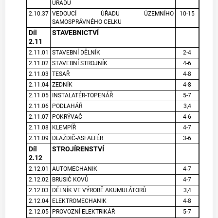
ÚŘADU
2.10.37
VEDOUCÍ ÚŘADU ÚZEMNÍHO
10-15
SAMOSPRÁVNÉHO CELKU
Díl
STAVEBNICTVÍ
2.11
2.11.01
STAVEBNÍ DĚLNÍK
2-4
2.11.02
STAVEBNÍ STROJNÍK
4-6
2.11.03
TESAŘ
4-8
2.11.04
ZEDNÍK
4-8
2.11.05
INSTALATÉR-TOPENÁŘ
5-7
2.11.06
PODLAHÁŘ
3,4
2.11.07
POKRÝVAČ
4-6
2.11.08
KLEMPÍŘ
4-7
2.11.09
DLAŽDIČ-ASFALTÉR
3-6
Díl
STROJÍRENSTVÍ
2.12
2.12.01
AUTOMECHANIK
4-7
2.12.02
BRUSIČ KOVŮ
4-7
2.12.03
DĚLNÍK VE VÝROBĚ AKUMULÁTORŮ
3,4
2.12.04
ELEKTROMECHANIK
4-8
2.12.05
PROVOZNÍ ELEKTRIKÁŘ
5-7