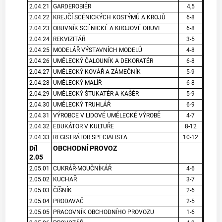
2.04.21
GARDEROBIÉR
4,5
2.04.22
KREJČÍ SCÉNICKÝCH KOSTÝMŮ A KROJŮ
6-8
2.04.23
OBUVNÍK SCÉNICKÉ A KROJOVÉ OBUVI
6-8
2.04.24
REKVIZITÁŘ
3-5
2.04.25
MODELÁŘ VÝSTAVNÍCH MODELŮ
4-8
2.04.26
UMĚLECKÝ ČALOUNÍK A DEKORATÉR
6-8
2.04.27
UMĚLECKÝ KOVÁŘ A ZÁMEČNÍK
5-9
2.04.28
UMĚLECKÝ MALÍŘ
6-8
2.04.29
UMĚLECKÝ ŠTUKATÉR A KAŠÉR
5-9
2.04.30
UMĚLECKÝ TRUHLÁŘ
6-9
2.04.31
VÝROBCE V LIDOVÉ UMĚLECKÉ VÝROBĚ
4-7
2.04.32
EDUKÁTOR V KULTUŘE
8-12
2.04.33
REGISTRÁTOR SPECIALISTA
10-12
Díl
OBCHODNÍ PROVOZ
2.05
2.05.01
CUKRÁŘ-MOUČNÍKÁŘ
4-6
2.05.02
KUCHAŘ
3-7
2.05.03
ČÍŠNÍK
2-6
2.05.04
PRODAVAČ
2-5
2.05.05
PRACOVNÍK OBCHODNÍHO PROVOZU
1-6