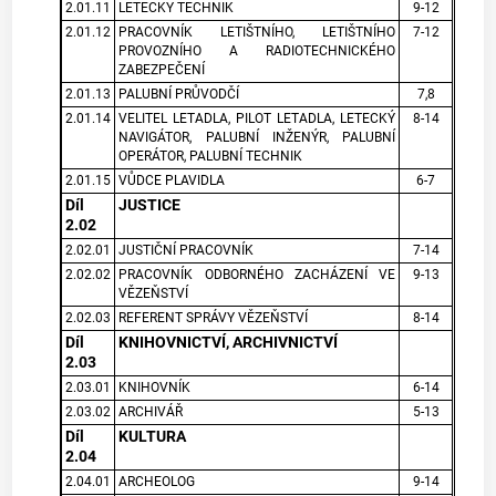
2.01.11
LETECKY TECHNIK
9-12
2.01.12
PRACOVNÍK LETIŠTNÍHO, LETIŠTNÍHO
7-12
PROVOZNÍHO A RADIOTECHNICKÉHO
ZABEZPEČENÍ
2.01.13
PALUBNÍ PRŮVODČÍ
7,8
2.01.14
VELITEL LETADLA, PILOT LETADLA, LETECKÝ
8-14
NAVIGÁTOR, PALUBNÍ INŽENÝR, PALUBNÍ
OPERÁTOR, PALUBNÍ TECHNIK
2.01.15
VŮDCE PLAVIDLA
6-7
Díl
JUSTICE
2.02
2.02.01
JUSTIČNÍ PRACOVNÍK
7-14
2.02.02
PRACOVNÍK ODBORNÉHO ZACHÁZENÍ VE
9-13
VĚZEŇSTVÍ
2.02.03
REFERENT SPRÁVY VĚZEŇSTVÍ
8-14
Díl
KNIHOVNICTVÍ, ARCHIVNICTVÍ
2.03
2.03.01
KNIHOVNÍK
6-14
2.03.02
ARCHIVÁŘ
5-13
Díl
KULTURA
2.04
2.04.01
ARCHEOLOG
9-14