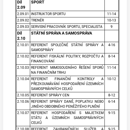
Díl
SPORT
2.09
2.09.01
INSTRUKTOR SPORTU
11-14
2.09.02
TRENÉR
10-13
2.09.03
SERVISNÍ PRACOVNÍK SPORTU, SPECIALISTA
9
Díl
STÁTNÍ SPRÁVA A SAMOSPRÁVA
2.10
2.10.01
REFERENT SPOLEČNÉ STÁTNÍ SPRÁVY A
4-16
SAMOSPRÁVY
2.10.02
REFERENT FISKÁLNÍ POLITIKY, ROZPOČTU A
8-14
FINANCOVÁNÍ
2.10.03
REFERENT MIMOSOUDNÍHO ŘEŠENÍ SPORŮ
11-14
NA FINANČNÍM TRHU
2.10.04
REFERENT FINANČNÍ KONTROLY A
10-12
PŘEZKOUMÁVÁNÍ HOSPODAŘENÍ ÚZEMNÍCH
SAMOSPRÁVNÝCH CELKŮ
2.10.05
REFERENT SPRÁVY CEN
8-12
2.10.06
REFERENT SPRÁVY DANĚ, POPLATKU NEBO
6-14
JINÉHO OBDOBNÉHO PENĚŽITÉHO PLNĚNÍ
2.10.07
REFERENT HOSPODAŘENÍ S MAJETKEM
9-15
STÁTU A ÚZEMNÍCH SAMOSPRÁVNÝCH
CELKŮ
2.10.08
REFERENT ZAHRANIČNÍCH SLUŽEB A
9-15