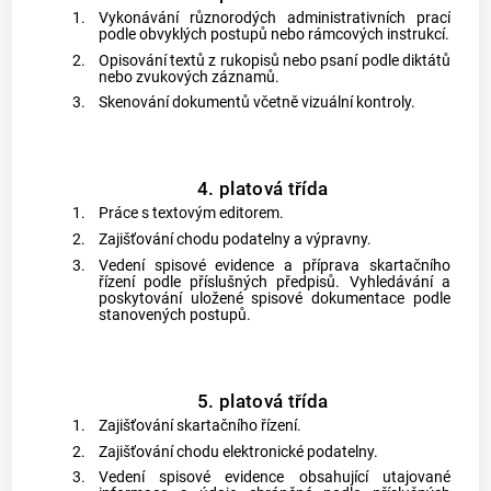
1.
Vykonávání různorodých administrativních prací
podle obvyklých postupů nebo rámcových instrukcí.
2.
Opisování textů z rukopisů nebo psaní podle diktátů
nebo zvukových záznamů.
3.
Skenování dokumentů včetně vizuální kontroly.
4. platová třída
1.
Práce s textovým editorem.
2.
Zajišťování chodu podatelny a výpravny.
3.
Vedení spisové evidence a příprava skartačního
řízení podle příslušných předpisů. Vyhledávání a
poskytování uložené spisové dokumentace podle
stanovených postupů.
5. platová třída
1.
Zajišťování skartačního řízení.
2.
Zajišťování chodu elektronické podatelny.
3.
Vedení spisové evidence obsahující utajované