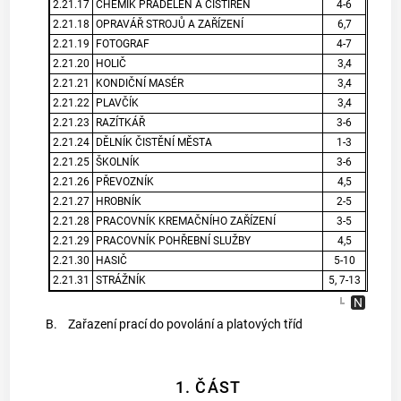
2.21.17
CHEMIK PRÁDELEN A ČISTÍREN
4-6
2.21.18
OPRAVÁŘ STROJŮ A ZAŘÍZENÍ
6,7
2.21.19
FOTOGRAF
4-7
2.21.20
HOLIČ
3,4
2.21.21
KONDIČNÍ MASÉR
3,4
2.21.22
PLAVČÍK
3,4
2.21.23
RAZÍTKÁŘ
3-6
2.21.24
DĚLNÍK ČISTĚNÍ MĚSTA
1-3
2.21.25
ŠKOLNÍK
3-6
2.21.26
PŘEVOZNÍK
4,5
2.21.27
HROBNÍK
2-5
2.21.28
PRACOVNÍK KREMAČNÍHO ZAŘÍZENÍ
3-5
2.21.29
PRACOVNÍK POHŘEBNÍ SLUŽBY
4,5
2.21.30
HASIČ
5-10
2.21.31
STRÁŽNÍK
5, 7-13
B.
Zařazení prací do povolání a platových tříd
1. ČÁST