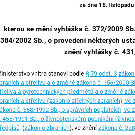
ze dne 18. listopadu
kterou se mění vyhláška č. 372/2009 Sb.
384/2002 Sb., o provedení některých ust
znění vyhlášky č. 43
inisterstvo vnitra stanoví podle
§ 79 odst. 3
zákona
braních a střelivu a o změně zákona č. 156/2000 Sb
třeliva a pyrotechnických předmětů a o změně záko
braních a střelivu (zákon o střelných zbraních), ve
ákona č. 368/1992 Sb., o správních poplatcích, ve 
. 455/1991 Sb., o živnostenském podnikání (živnos
ředpisů,
(
zákon o zbraních
), ve znění
zákona č. 22