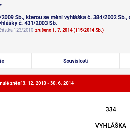
.
/2009 Sb., kterou se mění vyhláška č. 384/2002 Sb.,
yhlášky č. 431/2003 Sb.
 částka 123/2010
,
zrušeno 1. 7. 2014
(
115/2014 Sb.
)
ie
Souvislosti
nulé znění
3. 12. 2010 - 30. 6. 2014
334
VYHLÁŠKA