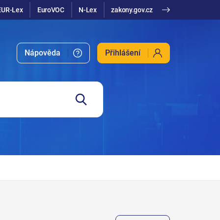
EUR-Lex
EuroVOC
N-Lex
zakony.gov.cz
Nápověda
Přihlášení