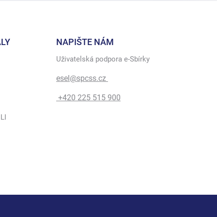
LY
NAPIŠTE NÁM
Uživatelská podpora e-Sbírky
esel@spcss.cz
+420 225 515 900
LI