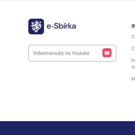
I
C
Č
Videomanuály na Youtube
P
ú
M