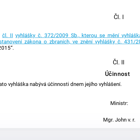
Čl. I
V
čl. II
vyhlášky č. 372/2009 Sb., kterou se mění vyhlášk
stanovení zákona o zbraních, ve znění vyhlášky č. 431/
2015“.
Čl. II
Účinnost
ato vyhláška nabývá účinnosti dnem jejího vyhlášení.
Ministr:
Mgr. John v. r.