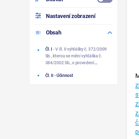
Nastavení zobrazení
Obsah
Čl. I
- V čl. II vyhlášky č. 372/2009
Sb., kterou se mění vyhláška č.
384/2002 Sb., o provedení
některých ustanovení zákona o
M
Čl. II
- Účinnost
zbraních, ve znění vyhlášky č.
431/2003 Sb., se číslo „2010“
z
nahrazuje číslem „2015“.
s
z
z
č
p