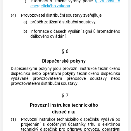
f)
informaci o změně výroby podle
§ 26 odst. 5
energetického zákona
.
(4)
Provozovatel
distribuční soustavy
zveřejňuje:
a)
průběh zatížení
distribuční soustavy
,
b)
informace o časech vysílání signálů hromadného
dálkového ovládání.
§ 6
Dispečerské pokyny
Dispečerskými pokyny
jsou provozní instrukce technického
dispečinku nebo operativní pokyny technického dispečinku
vydávané provozovatelem
přenosové soustavy
nebo
provozovatelem
distribuční soustavy
.
§ 7
Provozní instrukce technického
dispečinku
(1)
Provozní instrukce technického dispečinku vydává po
projednání s dotčenými účastníky trhu s elektřinou
technický dispečink pro přípravu provozu, operativní