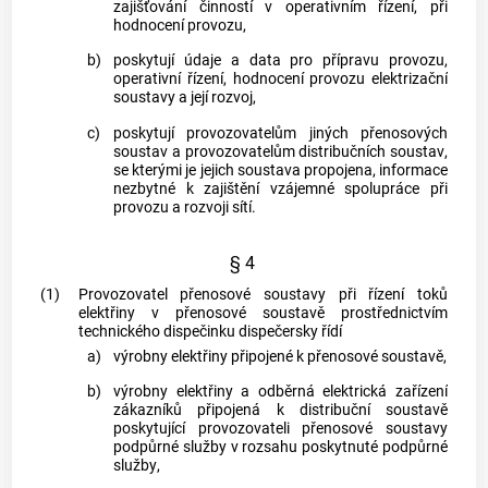
zajišťování činností v operativním řízení, při
hodnocení provozu,
b)
poskytují údaje a data pro přípravu provozu,
operativní řízení, hodnocení provozu
elektrizační
soustavy
a její rozvoj,
c)
poskytují provozovatelům jiných
přenosových
soustav
a provozovatelům
distribučních soustav
,
se kterými je jejich soustava propojena, informace
nezbytné k zajištění vzájemné spolupráce při
provozu a rozvoji sítí.
§ 4
(1)
Provozovatel
přenosové soustavy
při řízení toků
elektřiny v
přenosové soustavě
prostřednictvím
technického dispečinku dispečersky řídí
a)
výrobny elektřiny
připojené k
přenosové soustavě
,
b)
výrobny elektřiny
a odběrná elektrická zařízení
zákazníků
připojená k
distribuční soustavě
poskytující provozovateli
přenosové soustavy
podpůrné služby
v rozsahu poskytnuté
podpůrné
služby
,