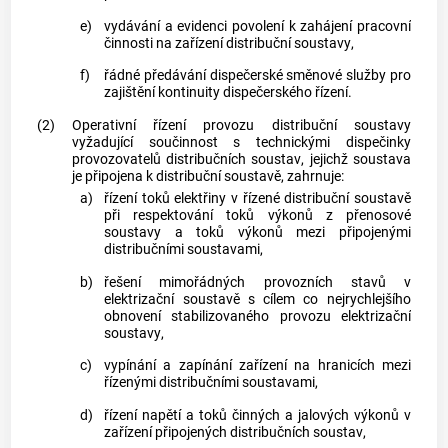
e)
vydávání a evidenci povolení k zahájení pracovní
činnosti na zařízení
distribuční soustavy
,
f)
řádné předávání dispečerské směnové služby pro
zajištění kontinuity dispečerského řízení.
(2)
Operativní řízení provozu
distribuční soustavy
vyžadující součinnost s technickými dispečinky
provozovatelů
distribučních soustav
, jejichž soustava
je připojena k
distribuční soustavě
, zahrnuje:
a)
řízení toků elektřiny v řízené
distribuční soustavě
při respektování toků výkonů z
přenosové
soustavy
a toků výkonů mezi připojenými
distribučními soustavami
,
b)
řešení mimořádných provozních stavů v
elektrizační soustavě
s cílem co nejrychlejšího
obnovení stabilizovaného provozu
elektrizační
soustavy
,
c)
vypínání a zapínání zařízení na hranicích mezi
řízenými
distribučními soustavami
,
d)
řízení napětí a toků činných a jalových výkonů v
zařízení připojených
distribučních soustav
,