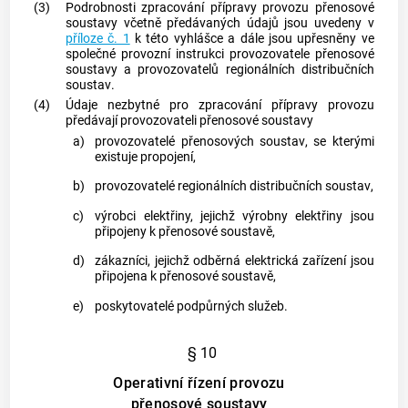
(3)
Podrobnosti zpracování přípravy provozu
přenosové
soustavy
včetně předávaných údajů jsou uvedeny v
příloze č. 1
k této vyhlášce a dále jsou upřesněny ve
společné provozní instrukci provozovatele
přenosové
soustavy
a provozovatelů regionálních
distribučních
soustav
.
(4)
Údaje nezbytné pro zpracování přípravy provozu
předávají provozovateli
přenosové soustavy
a)
provozovatelé
přenosových soustav
, se kterými
existuje propojení,
b)
provozovatelé regionálních
distribučních soustav
,
c)
výrobci elektřiny, jejichž
výrobny elektřiny
jsou
připojeny k
přenosové soustavě
,
d)
zákazníci
, jejichž odběrná elektrická zařízení jsou
připojena k
přenosové soustavě
,
e)
poskytovatelé
podpůrných služeb
.
§ 10
Operativní řízení provozu
přenosové soustavy