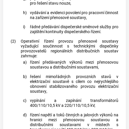
pro řešení stavu nouze,
h)
vydávání a evidenci povolení pro pracovní činnost
na zařízení
přenosové soustavy
,
i)
řádné předávání dispečerské směnové služby pro
zajištění kontinuity dispečerského řízení.
(2)
Operativní řízení provozu
přenosové soustavy
vyžadující součinnost s technickými dispečinky
provozovatelů regionálních
distribučních soustav
zahrnuje:
a)
řízení předávaných výkonů mezi
přenosovou
soustavou
a
distribučními soustavami
,
b)
řešení mimořádných provozních stavů v
elektrizační soustavě
s cílem co nejrychlejšího
obnovení stabilizovaného provozu
elektrizační
soustavy
,
c)
vypínání a zapínání transformátorů
400/110/10,5 kV a 220/110/10,5 kV,
d)
řízení napětí a toků činných a jalových výkonů na
hranici mezi
přenosovou soustavou
a
distribučními soustavami
v místech s