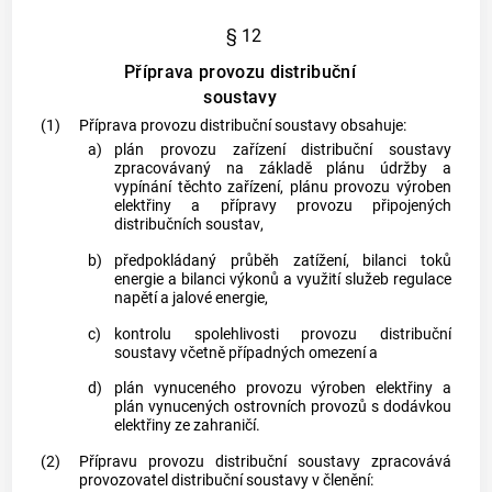
§ 12
Příprava provozu distribuční
soustavy
(1)
Příprava provozu
distribuční soustavy
obsahuje:
a)
plán provozu zařízení
distribuční soustavy
zpracovávaný na základě plánu údržby a
vypínání těchto zařízení, plánu provozu
výroben
elektřiny
a přípravy provozu připojených
distribučních soustav
,
b)
předpokládaný průběh zatížení, bilanci toků
energie a bilanci výkonů a využití služeb regulace
napětí a jalové energie,
c)
kontrolu spolehlivosti provozu
distribuční
soustavy
včetně případných omezení a
d)
plán vynuceného provozu
výroben elektřiny
a
plán vynucených ostrovních provozů s dodávkou
elektřiny ze zahraničí.
(2)
Přípravu provozu
distribuční soustavy
zpracovává
provozovatel
distribuční soustavy
v členění: