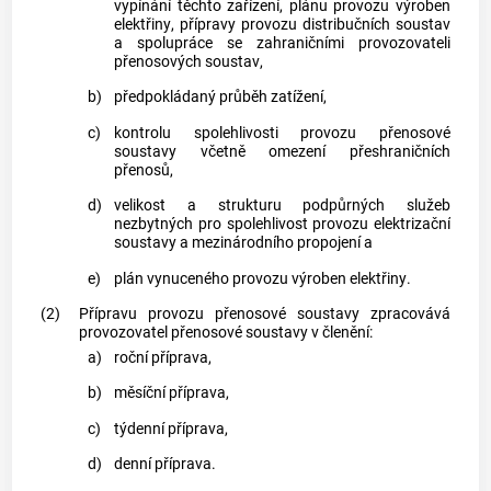
vypínání těchto zařízení, plánu provozu
výroben
elektřiny
, přípravy provozu
distribučních soustav
a spolupráce se zahraničními provozovateli
přenosových soustav
,
b)
předpokládaný průběh zatížení,
c)
kontrolu spolehlivosti provozu
přenosové
soustavy
včetně omezení přeshraničních
přenosů,
d)
velikost a strukturu
podpůrných služeb
nezbytných pro spolehlivost provozu
elektrizační
soustavy
a mezinárodního propojení a
e)
plán vynuceného provozu
výroben elektřiny
.
(2)
Přípravu provozu
přenosové soustavy
zpracovává
provozovatel
přenosové soustavy
v členění:
a)
roční příprava,
b)
měsíční příprava,
c)
týdenní příprava,
d)
denní příprava.