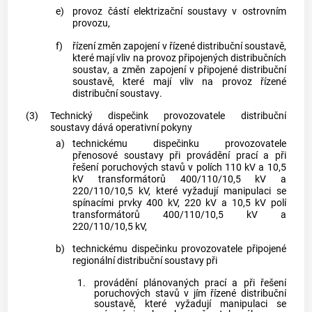
e)
provoz částí
elektrizační soustavy
v ostrovním
provozu,
f)
řízení změn zapojení v řízené
distribuční soustavě
,
které mají vliv na provoz připojených
distribučních
soustav
, a změn zapojení v připojené
distribuční
soustavě
, které mají vliv na provoz řízené
distribuční soustavy
.
(3)
Technický dispečink provozovatele
distribuční
soustavy
dává operativní pokyny
a)
technickému dispečinku provozovatele
přenosové soustavy
při provádění prací a při
řešení poruchových stavů v polích 110 kV a 10,5
kV transformátorů 400/110/10,5 kV a
220/110/10,5 kV, které vyžadují manipulaci se
spínacími prvky 400 kV, 220 kV a 10,5 kV polí
transformátorů 400/110/10,5 kV a
220/110/10,5 kV,
b)
technickému dispečinku provozovatele připojené
regionální
distribuční soustavy
při
1.
provádění plánovaných prací a při řešení
poruchových stavů v jím řízené
distribuční
soustavě
, které vyžadují manipulaci se