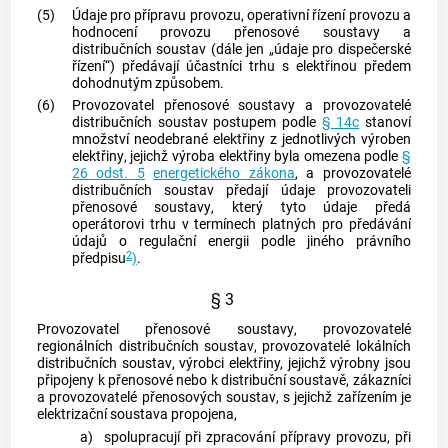
(5)
Údaje pro přípravu provozu, operativní řízení provozu a
hodnocení provozu
přenosové soustavy
a
distribučních soustav
(dále jen „údaje pro dispečerské
řízení“) předávají účastníci trhu s elektřinou předem
dohodnutým způsobem.
(6)
Provozovatel
přenosové soustavy
a provozovatelé
distribučních soustav
postupem podle
§ 14c
stanoví
množství neodebrané elektřiny z jednotlivých
výroben
elektřiny
, jejichž výroba elektřiny byla omezena podle
§
26 odst. 5
energetického zákona
, a provozovatelé
distribučních soustav
předají údaje provozovateli
přenosové soustavy
, který tyto údaje předá
operátorovi trhu v termínech platných pro předávání
údajů o
regulační energii
podle jiného právního
2
předpisu
)
.
§ 3
Provozovatel
přenosové soustavy
, provozovatelé
regionálních
distribučních soustav
, provozovatelé lokálních
distribučních soustav
, výrobci elektřiny, jejichž výrobny jsou
připojeny k přenosové nebo k
distribuční soustavě
,
zákazníci
a provozovatelé
přenosových soustav
, s jejichž zařízením je
elektrizační soustava
propojena,
a)
spolupracují při zpracování přípravy provozu, při