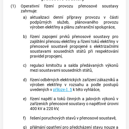
(1)
Operativní řízení provozu
přenosové soustavy
zahrnuje:
a)
aktualizaci denní přípravy provozu v části
podpůrných služeb
, plánovaného provozu
výroben elektřiny
a plánu zahraniční spolupráce,
b)
řízení zapojení prvků
přenosové soustavy
pro
zajištění přenosu elektřiny a řízení toků elektřiny v
přenosové soustavě
propojené s
elektrizačními
soustavami
sousedních států při respektování
pravidel propojení,
c)
regulaci kmitočtu a salda předávaných výkonů
mezi soustavami sousedních států,
d)
řízení odběrných elektrických zařízení
zákazníků
a
výroben elektřiny
v rozsahu a podle postupů
uvedených v
příloze č. 5
k této vyhlášce,
e)
řízení napětí a toků činných a jalových výkonů v
zařízeních
přenosové soustavy
o napěťové úrovni
400 kV a 220 kV,
f)
řešení poruchových stavů v
přenosové soustavě
,
g)
přijímání opatření pro předcházení stavu nouze a