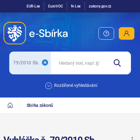
EUR-Lex
EuroVOC
N-Lex
zakony.gov.cz
79/2010 Sb.
Rozšířené vyhledávání
Sbírka zákonů