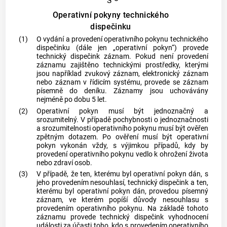
Operativní pokyny technického
dispečinku
(1)
O vydání a provedení operativního pokynu technického
dispečinku (dále jen „operativní pokyn“) provede
technický dispečink záznam. Pokud není provedení
záznamu zajištěno technickými prostředky, kterými
jsou například zvukový záznam, elektronický záznam
nebo záznam v řídicím systému, provede se záznam
písemně do deníku. Záznamy jsou uchovávány
nejméně po dobu 5 let.
(2)
Operativní pokyn musí být jednoznačný a
srozumitelný. V případě pochybnosti o jednoznačnosti
a srozumitelnosti operativního pokynu musí být ověřen
zpětným dotazem. Po ověření musí být operativní
pokyn vykonán vždy, s výjimkou případů, kdy by
provedení operativního pokynu vedlo k ohrožení života
nebo zdraví osob.
(3)
V případě, že ten, kterému byl operativní pokyn dán, s
jeho provedením nesouhlasí, technický dispečink a ten,
kterému byl operativní pokyn dán, provedou písemný
záznam, ve kterém popíší důvody nesouhlasu s
provedením operativního pokynu. Na základě tohoto
záznamu provede technický dispečink vyhodnocení
události za účasti toho, kdo s provedením operativního