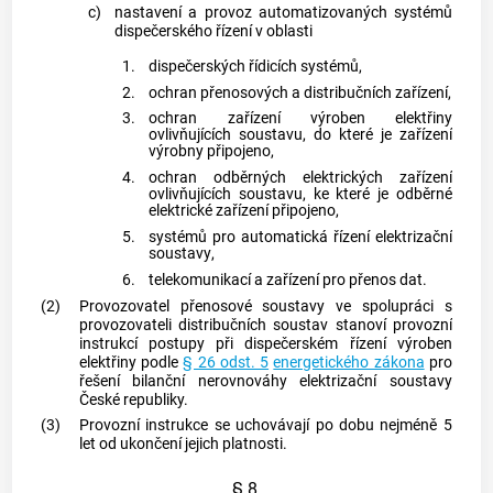
c)
nastavení a provoz automatizovaných systémů
dispečerského řízení v oblasti
1.
dispečerských řídicích systémů,
2.
ochran přenosových a distribučních zařízení,
3.
ochran zařízení
výroben elektřiny
ovlivňujících soustavu, do které je zařízení
výrobny připojeno,
4.
ochran odběrných elektrických zařízení
ovlivňujících soustavu, ke které je odběrné
elektrické zařízení připojeno,
5.
systémů pro automatická řízení
elektrizační
soustavy
,
6.
telekomunikací a zařízení pro přenos dat.
(2)
Provozovatel
přenosové soustavy
ve spolupráci s
provozovateli
distribučních soustav
stanoví provozní
instrukcí postupy při dispečerském řízení
výroben
elektřiny
podle
§ 26 odst. 5
energetického zákona
pro
řešení bilanční nerovnováhy
elektrizační soustavy
České republiky.
(3)
Provozní instrukce se uchovávají po dobu nejméně 5
let od ukončení jejich platnosti.
§ 8