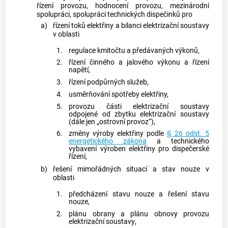
řízení provozu, hodnocení provozu, mezinárodní
spolupráci, spolupráci technických dispečinků pro
a)
řízení toků elektřiny a bilanci
elektrizační soustavy
v oblasti
1.
regulace kmitočtu a předávaných výkonů,
2.
řízení činného a jalového výkonu a řízení
napětí,
3.
řízení
podpůrných služeb
,
4.
usměrňování spotřeby elektřiny,
5.
provozu části
elektrizační soustavy
odpojené od zbytku
elektrizační soustavy
(dále jen „ostrovní provoz“),
6.
změny výroby elektřiny podle
§ 26 odst. 5
energetického zákona
a technického
vybavení
výroben elektřiny
pro dispečerské
řízení,
b)
řešení mimořádných situací a stav nouze v
oblasti
1.
předcházení stavu nouze a řešení stavu
nouze,
2.
plánu obrany a plánu obnovy provozu
elektrizační soustavy
,