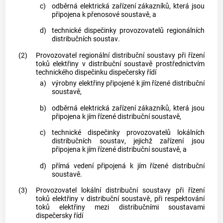
c)
odběrná elektrická zařízení
zákazníků
, která jsou
připojena k
přenosové soustavě
, a
d)
technické dispečinky provozovatelů regionálních
distribučních soustav
.
(2)
Provozovatel regionální
distribuční soustavy
při řízení
toků elektřiny v
distribuční soustavě
prostřednictvím
technického dispečinku dispečersky řídí
a)
výrobny elektřiny
připojené k jím řízené
distribuční
soustavě
,
b)
odběrná elektrická zařízení
zákazníků
, která jsou
připojena k jím řízené
distribuční soustavě
,
c)
technické dispečinky provozovatelů lokálních
distribučních soustav
, jejichž zařízení jsou
připojena k jím řízené
distribuční soustavě
, a
d)
přímá vedení
připojená k jím řízené
distribuční
soustavě
.
(3)
Provozovatel lokální
distribuční soustavy
při řízení
toků elektřiny v
distribuční soustavě
, při respektování
toků elektřiny mezi
distribučními soustavami
dispečersky řídí