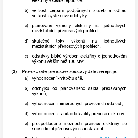
elektřiny v České republice,
b)
velikost čerpání
podpůrných služeb
a odhad
velikosti systémové
odchylky
,
c)
plánované výměny elektřiny na jednotlivých
mezistátních přenosových profilech,
d)
skutečné toky výkonů na jednotlivých
mezistátních přenosových profilech,
e)
odstávky bloků
výroben elektřiny
o jednotkovém
výkonu větším než 100 MW.
(3)
Provozovatel
přenosové soustavy
dále zveřejňuje:
a)
vyhodnocení kmitočtu sítě,
b)
odchylku
od plánovaného salda předávaných
výkonů,
c)
vyhodnocení mimořádných provozních událostí,
d)
vyhodnocení standardu kvality přenosu elektřiny,
e)
předpokládané možnosti přenosu elektřiny se
sousedními
přenosovými soustavami
,