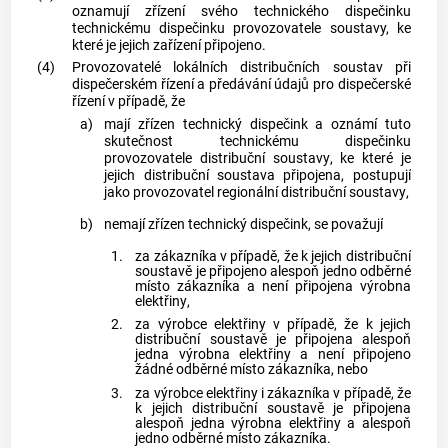
oznamují zřízení svého technického dispečinku
technickému dispečinku provozovatele soustavy, ke
které je jejich zařízení připojeno.
(4)
Provozovatelé lokálních
distribučních soustav
při
dispečerském řízení a předávání údajů pro dispečerské
řízení v případě, že
a)
mají zřízen technický dispečink a oznámí tuto
skutečnost technickému dispečinku
provozovatele
distribuční soustavy
, ke které je
jejich
distribuční soustava
připojena, postupují
jako provozovatel regionální
distribuční soustavy
,
b)
nemají zřízen technický dispečink, se považují
1.
za
zákazníka
v případě, že k jejich
distribuční
soustavě
je připojeno alespoň jedno
odběrné
místo
zákazníka
a není připojena
výrobna
elektřiny
,
2.
za výrobce elektřiny v případě, že k jejich
distribuční soustavě
je připojena alespoň
jedna
výrobna elektřiny
a není připojeno
žádné
odběrné místo
zákazníka
, nebo
3.
za výrobce elektřiny i
zákazníka
v případě, že
k jejich
distribuční soustavě
je připojena
alespoň jedna
výrobna elektřiny
a alespoň
jedno
odběrné místo
zákazníka
.