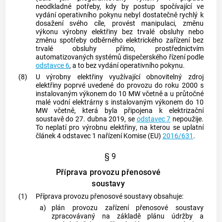
neodkladné potřeby, kdy by postup spočívající ve
vydání operativního pokynu nebyl dostatečně rychlý k
dosažení svého cíle, provést manipulaci, změnu
výkonu
výrobny elektřiny
bez trvalé obsluhy nebo
změnu spotřeby odběrného elektrického zařízení bez
trvalé obsluhy přímo, prostřednictvím
automatizovaných systémů dispečerského řízení podle
odstavce 6
, a to bez vydání operativního pokynu.
(8)
U
výrobny elektřiny
využívající obnovitelný zdroj
elektřiny poprvé uvedené do provozu do roku 2000 s
instalovaným výkonem do 10 MW včetně a u průtočné
malé vodní elektrárny s instalovaným výkonem do 10
MW včetně, která byla připojena k
elektrizační
soustavě
do 27. dubna 2019, se
odstavec 7
nepoužije.
To neplatí pro
výrobnu elektřiny
, na kterou se uplatní
článek 4 odstavec 1 nařízení Komise (EU)
2016/631
.
§ 9
Příprava provozu přenosové
soustavy
(1)
Příprava provozu
přenosové soustavy
obsahuje:
a)
plán provozu zařízení
přenosové soustavy
zpracovávaný na základě plánu údržby a