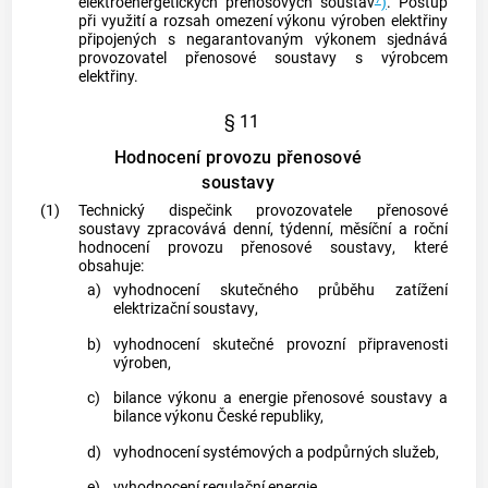
elektroenergetických
přenosových soustav
)
. Postup
při využití a rozsah omezení výkonu
výroben elektřiny
připojených s
negarantovaným výkonem
sjednává
provozovatel
přenosové soustavy
s výrobcem
elektřiny.
§ 11
Hodnocení provozu přenosové
soustavy
(1)
Technický dispečink provozovatele
přenosové
soustavy
zpracovává denní, týdenní, měsíční a roční
hodnocení provozu
přenosové soustavy
, které
obsahuje:
a)
vyhodnocení skutečného průběhu zatížení
elektrizační soustavy
,
b)
vyhodnocení skutečné provozní připravenosti
výroben,
c)
bilance výkonu a energie
přenosové soustavy
a
bilance výkonu České republiky,
d)
vyhodnocení systémových a
podpůrných služeb
,
e)
vyhodnocení
regulační energie
,