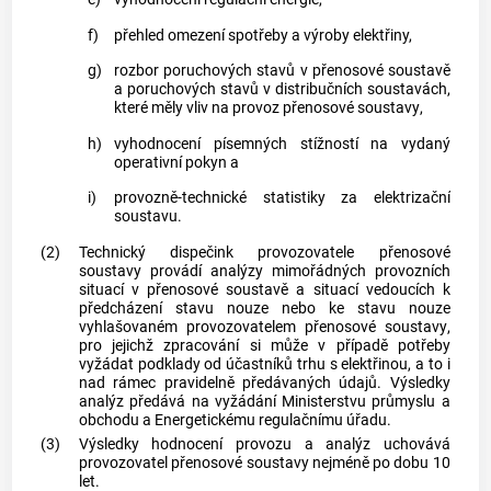
f)
přehled omezení spotřeby a výroby elektřiny,
g)
rozbor poruchových stavů v
přenosové soustavě
a poruchových stavů v
distribučních soustavách
,
které měly vliv na provoz
přenosové soustavy
,
h)
vyhodnocení písemných stížností na vydaný
operativní pokyn a
i)
provozně-technické statistiky za
elektrizační
soustavu
.
(2)
Technický dispečink provozovatele
přenosové
soustavy
provádí analýzy mimořádných provozních
situací v
přenosové soustavě
a situací vedoucích k
předcházení stavu nouze nebo ke stavu nouze
vyhlašovaném provozovatelem
přenosové soustavy
,
pro jejichž zpracování si může v případě potřeby
vyžádat podklady od účastníků trhu s elektřinou, a to i
nad rámec pravidelně předávaných údajů. Výsledky
analýz předává na vyžádání Ministerstvu průmyslu a
obchodu a Energetickému regulačnímu úřadu.
(3)
Výsledky hodnocení provozu a analýz uchovává
provozovatel
přenosové soustavy
nejméně po dobu 10
let.