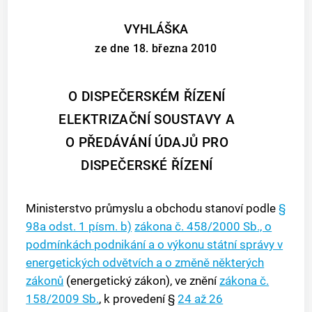
VYHLÁŠKA
ze dne 18. března 2010
O DISPEČERSKÉM ŘÍZENÍ
ELEKTRIZAČNÍ SOUSTAVY A
O PŘEDÁVÁNÍ ÚDAJŮ PRO
DISPEČERSKÉ ŘÍZENÍ
Ministerstvo průmyslu a obchodu stanoví podle
§
98a odst. 1 písm. b)
zákona č. 458/2000 Sb., o
podmínkách podnikání a o výkonu státní správy v
energetických odvětvích a o změně některých
zákonů
(energetický zákon), ve znění
zákona č.
158/2009 Sb.
, k provedení §
24 až 26