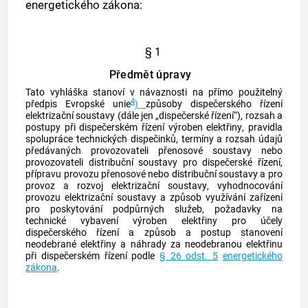
energetického zákona:
§ 1
Předmět úpravy
Tato vyhláška stanoví v návaznosti na přímo použitelný
4
předpis Evropské unie
)
způsoby dispečerského řízení
elektrizační soustavy
(dále jen „dispečerské řízení“), rozsah a
postupy při dispečerském řízení
výroben elektřiny
, pravidla
spolupráce technických dispečinků, termíny a rozsah údajů
předávaných provozovateli
přenosové soustavy
nebo
provozovateli
distribuční soustavy
pro dispečerské řízení,
přípravu provozu přenosové nebo
distribuční soustavy
a pro
provoz a rozvoj
elektrizační soustavy
, vyhodnocování
provozu
elektrizační soustavy
a způsob využívání zařízení
pro poskytování
podpůrných služeb
, požadavky na
technické vybavení
výroben elektřiny
pro účely
dispečerského řízení a způsob a postup stanovení
neodebrané elektřiny a náhrady za neodebranou elektřinu
při dispečerském řízení podle
§ 26 odst. 5
energetického
zákona
.