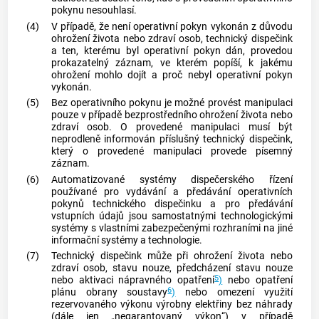
pokynu nesouhlasí.
(4)
V případě, že není operativní pokyn vykonán z důvodu
ohrožení života nebo zdraví osob, technický dispečink
a ten, kterému byl operativní pokyn dán, provedou
prokazatelný záznam, ve kterém popíší, k jakému
ohrožení mohlo dojít a proč nebyl operativní pokyn
vykonán.
(5)
Bez operativního pokynu je možné provést manipulaci
pouze v případě bezprostředního ohrožení života nebo
zdraví osob. O provedené manipulaci musí být
neprodleně informován příslušný technický dispečink,
který o provedené manipulaci provede písemný
záznam.
(6)
Automatizované systémy dispečerského řízení
používané pro vydávání a předávání operativních
pokynů technického dispečinku a pro předávání
vstupních údajů jsou samostatnými technologickými
systémy s vlastními zabezpečenými rozhraními na jiné
informační systémy a technologie.
(7)
Technický dispečink může při ohrožení života nebo
zdraví osob, stavu nouze, předcházení stavu nouze
5
nebo aktivaci nápravného opatření
)
nebo opatření
6
plánu obrany soustavy
)
nebo omezení využití
rezervovaného výkonu
výrobny elektřiny
bez náhrady
(dále jen „
negarantovaný výkon
“) v případě