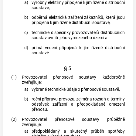
a)
výrobny elektřiny
připojené k jím řízené
distribuční
soustavě
,
b)
odběrná elektrická zařízení
zákazníků
, která jsou
připojena k jím řízené
distribuční soustavě
,
c)
technické dispečinky provozovatelů
distribučních
soustav
uvnitř jeho
vymezeného území
a
d)
přímá vedení
připojená k jím řízené
distribuční
soustavě
.
§ 5
(1)
Provozovatel
přenosové soustavy
každoročně
zveřejňuje:
a)
vybrané technické údaje o
přenosové soustavě
,
b)
roční přípravu provozu, zejména rozsah a termíny
odstávek zařízení a předpokládané omezení
přenosu.
(2)
Provozovatel
přenosové soustavy
průběžně
zveřejňuje:
a)
předpokládaný a skutečný průběh spotřeby