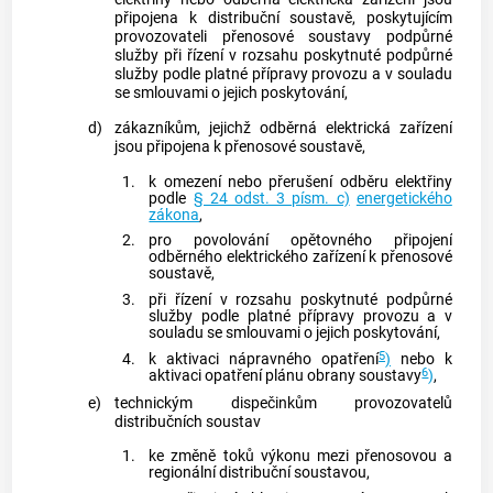
připojena k
distribuční soustavě
, poskytujícím
provozovateli
přenosové soustavy
podpůrné
služby
při řízení v rozsahu poskytnuté
podpůrné
služby
podle platné přípravy provozu a v souladu
se smlouvami o jejich poskytování,
d)
zákazníkům
, jejichž odběrná elektrická zařízení
jsou připojena k
přenosové soustavě
,
1.
k omezení nebo přerušení odběru elektřiny
podle
§ 24 odst. 3 písm. c)
energetického
zákona
,
2.
pro povolování opětovného připojení
odběrného elektrického zařízení k
přenosové
soustavě
,
3.
při řízení v rozsahu poskytnuté
podpůrné
služby
podle platné přípravy provozu a v
souladu se smlouvami o jejich poskytování,
5
4.
k aktivaci nápravného opatření
)
nebo k
6
aktivaci opatření plánu obrany soustavy
)
,
e)
technickým dispečinkům provozovatelů
distribučních soustav
1.
ke změně toků výkonu mezi přenosovou a
regionální
distribuční soustavou
,