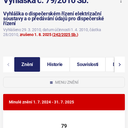
Vyhláška č. 79/2010 Sb.
Vyhláška o dispečerském řízení elektrizační
soustavy a o předávání údajů pro dispečerské
řízení
Vyhlášeno 29. 3. 2010
, datum účinnosti 1. 4. 2010
, částka
28/2010
,
zrušeno 1. 8. 2025
(
242/2025 Sb.
)
Znění
Historie
Souvislosti
Další i
MENU ZNĚNÍ
Minulé znění
1. 7. 2024 - 31. 7. 2025
79