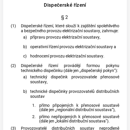
Dispečerské řízení
§ 2
(1)
Dispečerské řízení, které slouží k zajištění spolehlivého
a bezpečného provozu
elektrizační soustavy
, zahrnuje:
a)
přípravu provozu
elektrizační soustavy
,
b)
operativní řízení provozu
elektrizační soustavy
a
c)
hodnocení provozu
elektrizační soustavy
.
(2)
Dispečerské řízení provádějí formou pokynu
technického dispečinku (dále jen „
dispečerský pokyn
“):
a)
technický dispečink provozovatele
přenosové
soustavy
,
b)
technické dispečinky provozovatelů
distribučních
soustav
1.
přímo připojených k
přenosové soustavě
(dále jen „regionální
distribuční soustava
“),
2.
přímo nepřipojených k
přenosové soustavě
(dále jen „lokální
distribuční soustava
“).
(3)
Provozovatelé
distribučních soustav
neprodleně