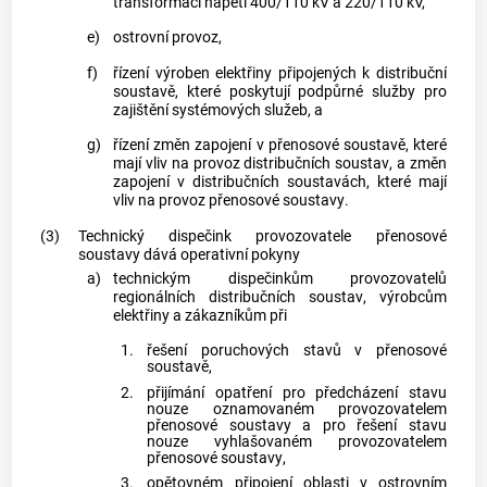
transformací napětí 400/110 kV a 220/110 kV,
e)
ostrovní provoz,
f)
řízení
výroben elektřiny
připojených k
distribuční
soustavě
, které poskytují
podpůrné služby
pro
zajištění
systémových služeb
, a
g)
řízení změn zapojení v
přenosové soustavě
, které
mají vliv na provoz
distribučních soustav
, a změn
zapojení v
distribučních soustavách
, které mají
vliv na provoz
přenosové soustavy
.
(3)
Technický dispečink provozovatele
přenosové
soustavy
dává operativní pokyny
a)
technickým dispečinkům provozovatelů
regionálních
distribučních soustav
, výrobcům
elektřiny a
zákazníkům
při
1.
řešení poruchových stavů v
přenosové
soustavě
,
2.
přijímání opatření pro předcházení stavu
nouze oznamovaném provozovatelem
přenosové soustavy
a pro řešení stavu
nouze vyhlašovaném provozovatelem
přenosové soustavy
,
3.
opětovném připojení oblasti v ostrovním