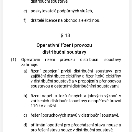
distribuční soustavě
,
e)
poskytovatelé
podpůrných služeb
,
f)
držitelé licence na obchod s elektřinou.
§ 13
Operativní řízení provozu
distribuční soustavy
(1)
Operativní řízení provozu
distribuční soustavy
zahrnuje:
a)
řízení zapojení prvků
distribuční soustavy
pro
zajištění distribuce elektřiny a řízení toků elektřiny
v
distribuční soustavě
a v propojení s
přenosovou
soustavou
a ostatními
distribučními soustavami
,
b)
řízení napětí a toků činných a jalových výkonů v
zařízeních
distribuční soustavy
o napěťové úrovni
110 kV a nižší,
c)
řešení poruchových stavů v
distribuční soustavě
,
d)
přijímání opatření pro předcházení stavu nouze a
pro řešení stavu nouze v
distribuční soustavě
,