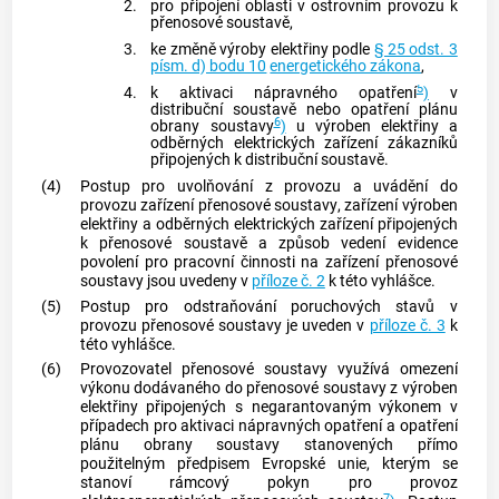
2.
pro připojení oblasti v ostrovním provozu k
přenosové soustavě
,
3.
ke změně výroby elektřiny podle
§ 25 odst. 3
písm. d) bodu 10
energetického zákona
,
5
4.
k aktivaci nápravného opatření
)
v
distribuční soustavě
nebo opatření plánu
6
obrany soustavy
)
u
výroben elektřiny
a
odběrných elektrických zařízení
zákazníků
připojených k
distribuční soustavě
.
(4)
Postup pro uvolňování z provozu a uvádění do
provozu zařízení
přenosové soustavy
, zařízení
výroben
elektřiny
a odběrných elektrických zařízení připojených
k
přenosové soustavě
a způsob vedení evidence
povolení pro pracovní činnosti na zařízení
přenosové
soustavy
jsou uvedeny v
příloze č. 2
k této vyhlášce.
(5)
Postup pro odstraňování poruchových stavů v
provozu
přenosové soustavy
je uveden v
příloze č. 3
k
této vyhlášce.
(6)
Provozovatel
přenosové soustavy
využívá omezení
výkonu dodávaného do
přenosové soustavy
z
výroben
elektřiny
připojených s
negarantovaným výkonem
v
případech pro aktivaci nápravných opatření a opatření
plánu obrany soustavy stanovených přímo
použitelným předpisem Evropské unie, kterým se
stanoví rámcový pokyn pro provoz
7