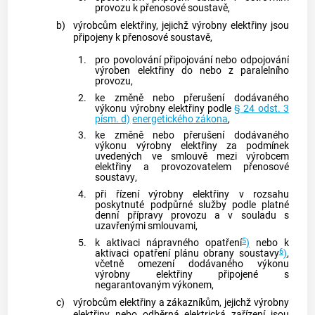
provozu k
přenosové soustavě
,
b)
výrobcům elektřiny, jejichž
výrobny elektřiny
jsou
připojeny k
přenosové soustavě
,
1.
pro povolování připojování nebo odpojování
výroben elektřiny
do nebo z paralelního
provozu,
2.
ke změně nebo přerušení dodávaného
výkonu
výrobny elektřiny
podle
§ 24 odst. 3
písm. d)
energetického zákona
,
3.
ke změně nebo přerušení dodávaného
výkonu
výrobny elektřiny
za podmínek
uvedených ve smlouvě mezi výrobcem
elektřiny a provozovatelem
přenosové
soustavy
,
4.
při řízení
výrobny elektřiny
v rozsahu
poskytnuté
podpůrné služby
podle platné
denní přípravy provozu a v souladu s
uzavřenými smlouvami,
5
5.
k aktivaci nápravného opatření
)
nebo k
6
aktivaci opatření plánu obrany soustavy
)
,
včetně omezení dodávaného výkonu
výrobny elektřiny
připojené s
negarantovaným výkonem
,
c)
výrobcům elektřiny a
zákazníkům
, jejichž
výrobny
elektřiny
nebo odběrná elektrická zařízení jsou