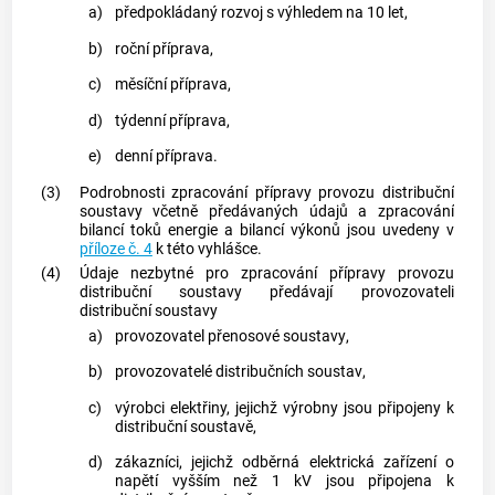
a)
předpokládaný rozvoj s výhledem na 10 let,
b)
roční příprava,
c)
měsíční příprava,
d)
týdenní příprava,
e)
denní příprava.
(3)
Podrobnosti zpracování přípravy provozu
distribuční
soustavy
včetně předávaných údajů a zpracování
bilancí toků energie a bilancí výkonů jsou uvedeny v
příloze č. 4
k této vyhlášce.
(4)
Údaje nezbytné pro zpracování přípravy provozu
distribuční soustavy
předávají provozovateli
distribuční soustavy
a)
provozovatel
přenosové soustavy
,
b)
provozovatelé
distribučních soustav
,
c)
výrobci elektřiny, jejichž výrobny jsou připojeny k
distribuční soustavě
,
d)
zákazníci
, jejichž odběrná elektrická zařízení o
napětí vyšším než 1 kV jsou připojena k