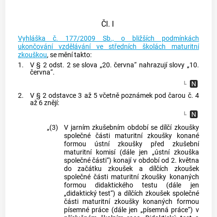
Čl. I
Vyhláška č. 177/2009 Sb., o bližších podmínkách
ukončování vzdělávání ve středních školách maturitní
zkouškou
, se mění takto:
1.
V § 2 odst. 2 se slova „20. června“ nahrazují slovy „10.
června“.
2.
V § 2 odstavce 3 až 5 včetně poznámek pod čarou č. 4
až 6 znějí:
„(3)
V jarním zkušebním období se dílčí zkoušky
společné části maturitní zkoušky konané
formou ústní zkoušky před zkušební
maturitní komisí (dále jen „ústní zkouška
společné části“) konají v období od 2. května
do začátku zkoušek a dílčích zkoušek
společné části maturitní zkoušky konaných
formou didaktického testu (dále jen
„didaktický test“) a dílčích zkoušek společné
části maturitní zkoušky konaných formou
písemné práce (dále jen „písemná práce“) v