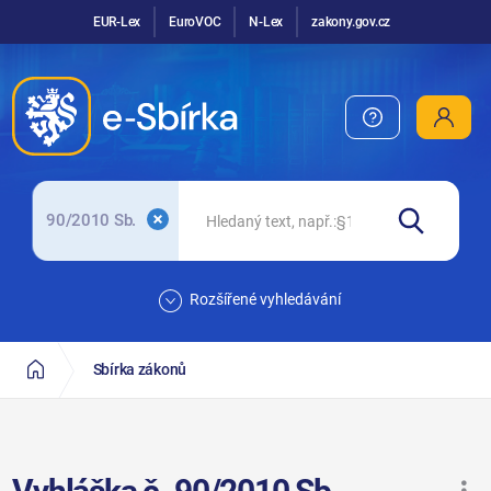
EUR-Lex
EuroVOC
N-Lex
zakony.gov.cz
90/2010 Sb.
Rozšířené vyhledávání
Sbírka zákonů