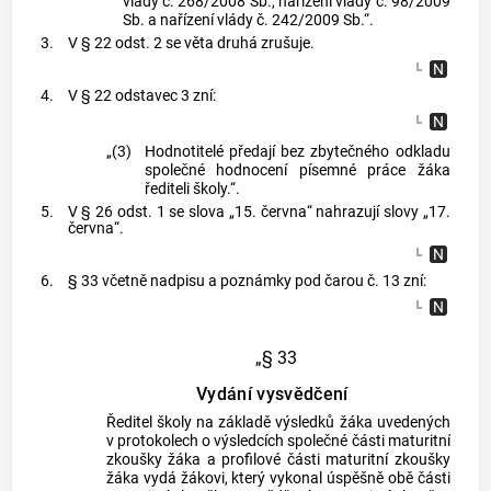
vlády č. 268/2008 Sb., nařízení vlády č. 98/2009
Sb. a nařízení vlády č. 242/2009 Sb.“.
3.
V § 22 odst. 2 se věta druhá zrušuje.
4.
V § 22 odstavec 3 zní:
„(3)
Hodnotitelé předají bez zbytečného odkladu
společné hodnocení písemné práce žáka
řediteli školy.“.
5.
V § 26 odst. 1 se slova „15. června“ nahrazují slovy „17.
června“.
6.
§ 33 včetně nadpisu a poznámky pod čarou č. 13 zní:
„§ 33
Vydání vysvědčení
Ředitel školy na základě výsledků žáka uvedených
v protokolech o výsledcích společné části maturitní
zkoušky žáka a profilové části maturitní zkoušky
žáka vydá žákovi, který vykonal úspěšně obě části