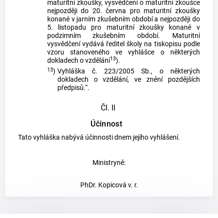
maturitní zkoušky, vysvědčení o maturitní zkoušce
nejpozději do 20. června pro maturitní zkoušky
konané v jarním zkušebním období a nejpozději do
5. listopadu pro maturitní zkoušky konané v
podzimním zkušebním období. Maturitní
vysvědčení vydává ředitel školy na tiskopisu podle
vzoru stanoveného ve vyhlášce o některých
13
dokladech o vzdělání
).
13
)
Vyhláška č. 223/2005 Sb., o některých
dokladech o vzdělání, ve znění pozdějších
předpisů.“.
Čl. II
Účinnost
Tato vyhláška nabývá účinnosti dnem jejího vyhlášení.
Ministryně:
PhDr. Kopicová v. r.