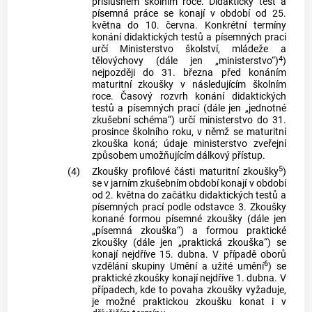
příslušném školním roce. Didaktický test a
písemná práce se konají v období od 25.
května do 10. června. Konkrétní termíny
konání didaktických testů a písemných prací
určí Ministerstvo školství, mládeže a
4
tělovýchovy (dále jen „ministerstvo“)
)
nejpozději do 31. března před konáním
maturitní zkoušky v následujícím školním
roce. Časový rozvrh konání didaktických
testů a písemných prací (dále jen „jednotné
zkušební schéma“) určí ministerstvo do 31.
prosince školního roku, v němž se maturitní
zkouška koná; údaje ministerstvo zveřejní
způsobem umožňujícím dálkový přístup.
5
(4)
Zkoušky profilové části maturitní zkoušky
)
se v jarním zkušebním období konají v období
od 2. května do začátku didaktických testů a
písemných prací podle odstavce 3. Zkoušky
konané formou písemné zkoušky (dále jen
„písemná zkouška“) a formou praktické
zkoušky (dále jen „praktická zkouška“) se
konají nejdříve 15. dubna. V případě oborů
6
vzdělání skupiny Umění a užité umění
) se
praktické zkoušky konají nejdříve 1. dubna. V
případech, kde to povaha zkoušky vyžaduje,
je možné praktickou zkoušku konat i v