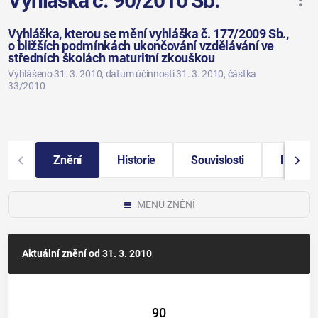
Vyhláška č. 90/2010 Sb.
Vyhláška, kterou se mění vyhláška č. 177/2009 Sb.,
o bližších podmínkách ukončování vzdělávání ve
středních školách maturitní zkouškou
Vyhlášeno 31. 3. 2010
, datum účinnosti 31. 3. 2010
, částka
33/2010
Znění
Historie
Souvislosti
Další i
MENU ZNĚNÍ
Aktuální znění
od 31. 3. 2010
90