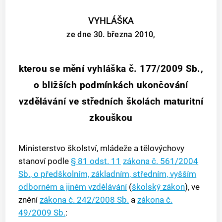
VYHLÁŠKA
ze dne 30. března 2010,
kterou se mění vyhláška č. 177/2009 Sb.,
o bližších podmínkách ukončování
vzdělávání ve středních školách maturitní
zkouškou
Ministerstvo školství, mládeže a tělovýchovy
stanoví podle
§ 81 odst. 11
zákona č. 561/2004
Sb., o předškolním, základním, středním, vyšším
odborném a jiném vzdělávání
(
školský zákon
), ve
znění
zákona č. 242/2008 Sb.
a
zákona č.
49/2009 Sb.
: