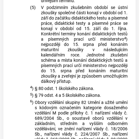
dřívějším termínu.
(5)
V podzimním zkušebním období se ústní
zkoušky společné části konají v období od 1.
září do začátku didaktického testu a písemné
práce, didaktické testy a písemné práce se
konají v období od 15. září do 1. října.
Konkrétní termíny konání didaktických testů
4
a písemných prací určí ministerstvo
)
nejpozději do 15. srpna před konáním
maturitní zkoušky v následujícím
kalendářním roce. Jednotné zkušební
schéma a místa konání didaktických testů a
písemných prací určí ministerstvo nejpozději
do 15. srpna před konáním maturitní
zkoušky a zveřejní je způsobem umožňujícím
dálkový přístup.
4
)
§ 80 odst. 1 školského zákona.
5
)
§ 79 odst. 4 a 5 školského zákona.
6
)
Obory vzdělání skupiny 82 Umění a užité umění
s kódovým označením kategorie dosaženého
vzdělání M podle přílohy č. 1 nařízení vlády č.
689/2004 Sb., o soustavě oborů vzdělání v
základním, středním a vyšším odborném
vzdělávání, ve znění nařízení vlády č. 18/2006
Sb., nařízení vlády č. 224/2007 Sb., nařízení