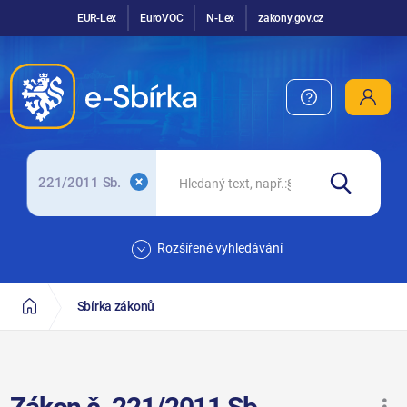
EUR-Lex
EuroVOC
N-Lex
zakony.gov.cz
221/2011 Sb.
Rozšířené vyhledávání
Sbírka zákonů