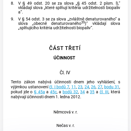
8.
V § 49 odst. 20 se za slova „§ 45 odst. 2 písm. l),“
vkládají slova „které splňují kritéria udržitelnosti biopaliv
a“.
9.
V § 54 odst. 3 se za slova „zvláštně denaturovaného“ a
35
slova „obecně denaturovaného
)“ vkládají slova
„splňujícího kritéria udržitelnosti biopaliv“.
ČÁST TŘETÍ
ÚČINNOST
Čl. IV
Tento zákon nabývá účinnosti dnem jeho vyhlášení, s
výjimkou ustanovení
čl. I bodů 7
,
11
,
23
,
24
,
26
,
27
,
bodu 31
,
pokud jde o
§ 45a
a
45c
, a
bodů 32
,
34
a
35
a
čl. III
, která
nabývají účinnosti dnem 1. ledna 2012.
Němcová v. r.
Nečas v. r.