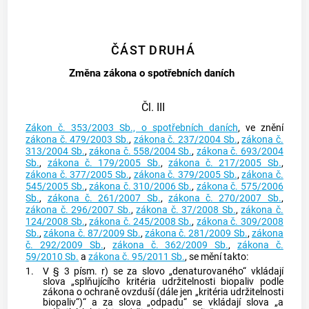
ČÁST DRUHÁ
Změna zákona o spotřebních daních
Čl. III
Zákon č. 353/2003 Sb., o spotřebních daních
, ve znění
zákona č. 479/2003 Sb.
,
zákona č. 237/2004 Sb.
,
zákona č.
313/2004 Sb.
,
zákona č. 558/2004 Sb.
,
zákona č. 693/2004
Sb.
,
zákona č. 179/2005 Sb.
,
zákona č. 217/2005 Sb.
,
zákona č. 377/2005 Sb.
,
zákona č. 379/2005 Sb.
,
zákona č.
545/2005 Sb.
,
zákona č. 310/2006 Sb.
,
zákona č. 575/2006
Sb.
,
zákona č. 261/2007 Sb.
,
zákona č. 270/2007 Sb.
,
zákona č. 296/2007 Sb.
,
zákona č. 37/2008 Sb.
,
zákona č.
124/2008 Sb.
,
zákona č. 245/2008 Sb.
,
zákona č. 309/2008
Sb.
,
zákona č. 87/2009 Sb.
,
zákona č. 281/2009 Sb.
,
zákona
č. 292/2009 Sb.
,
zákona č. 362/2009 Sb.
,
zákona č.
59/2010 Sb.
a
zákona č. 95/2011 Sb.
, se mění takto:
1.
V § 3 písm. r) se za slovo „denaturovaného“ vkládají
slova „splňujícího kritéria udržitelnosti biopaliv podle
zákona o ochraně ovzduší (dále jen „kritéria udržitelnosti
biopaliv“)“ a za slova „odpadu“ se vkládají slova „a