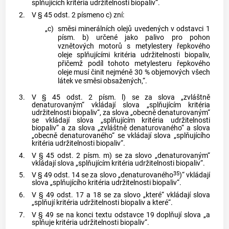
splňujících kritéria udržitelnosti biopaliv“.
2.
V § 45 odst. 2 písmeno c) zní:
„c)
směsi minerálních olejů uvedených v odstavci 1
písm. b) určené jako palivo pro pohon
vznětových motorů s metylestery řepkového
oleje splňujícími kritéria udržitelnosti biopaliv,
přičemž podíl tohoto metylesteru řepkového
oleje musí činit nejméně 30 % objemových všech
látek ve směsi obsažených,“.
3.
V § 45 odst. 2 písm. l) se za slova „zvláštně
denaturovaným“ vkládají slova „splňujícím kritéria
udržitelnosti biopaliv“, za slova „obecně denaturovaným“
se vkládají slova „splňujícím kritéria udržitelnosti
biopaliv“ a za slova „zvláštně denaturovaného“ a slova
„obecně denaturovaného“ se vkládají slova „splňujícího
kritéria udržitelnosti biopaliv“.
4.
V § 45 odst. 2 písm. m) se za slovo „denaturovaným“
vkládají slova „splňujícím kritéria udržitelnosti biopaliv“.
35
5.
V § 49 odst. 14 se za slovo „denaturovaného
)“ vkládají
slova „splňujícího kritéria udržitelnosti biopaliv“.
6.
V § 49 odst. 17 a 18 se za slovo „které“ vkládají slova
„splňují kritéria udržitelnosti biopaliv a které“.
7.
V § 49 se na konci textu odstavce 19 doplňují slova „a
splňuje kritéria udržitelnosti biopaliv“.