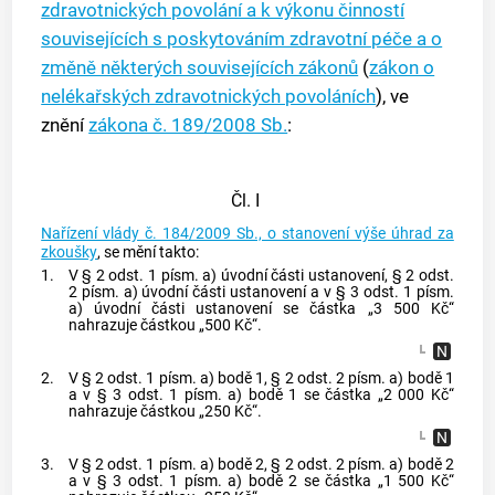
zdravotnických povolání a k výkonu činností
souvisejících s poskytováním zdravotní péče a o
změně některých souvisejících zákonů
(
zákon o
nelékařských zdravotnických povoláních
), ve
znění
zákona č. 189/2008 Sb.
:
Čl. I
Nařízení vlády č. 184/2009 Sb., o stanovení výše úhrad za
zkoušky
, se mění takto:
1.
V § 2 odst. 1 písm. a) úvodní části ustanovení, § 2 odst.
2 písm. a) úvodní části ustanovení a v § 3 odst. 1 písm.
a) úvodní části ustanovení se částka „3 500 Kč“
nahrazuje částkou „500 Kč“.
2.
V § 2 odst. 1 písm. a) bodě 1, § 2 odst. 2 písm. a) bodě 1
a v § 3 odst. 1 písm. a) bodě 1 se částka „2 000 Kč“
nahrazuje částkou „250 Kč“.
3.
V § 2 odst. 1 písm. a) bodě 2, § 2 odst. 2 písm. a) bodě 2
a v § 3 odst. 1 písm. a) bodě 2 se částka „1 500 Kč“