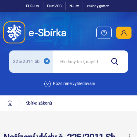
EUR-Lex
EuroVOC
N-Lex
zakony.gov.cz
225/2011 Sb.
Rozšířené vyhledávání
Sbírka zákonů