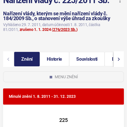
Nařízení vlády č. 225/2011 Sb.
Nařízení vlády, kterým se mění nařízení vlády č.
184/2009 Sb., o stanovení výše úhrad za zkoušky
Vyhlášeno 29. 7. 2011
, datum účinnosti 1. 8. 2011
, částka
81/2011
,
zrušeno 1. 1. 2024
(
276/2023 Sb.
)
Znění
Historie
Souvislosti
Další i
MENU ZNĚNÍ
Minulé znění
1. 8. 2011 - 31. 12. 2023
225