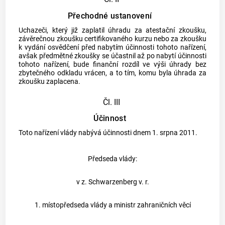
Přechodné ustanovení
Uchazeči, který již zaplatil úhradu za atestační zkoušku,
závěrečnou zkoušku certifikovaného kurzu nebo za zkoušku
k vydání osvědčení před nabytím účinnosti tohoto nařízení,
avšak předmětné zkoušky se účastnil až po nabytí účinnosti
tohoto nařízení, bude finanční rozdíl ve výši úhrady bez
zbytečného odkladu vrácen, a to tím, komu byla úhrada za
zkoušku zaplacena.
Čl. III
Účinnost
Toto nařízení vlády nabývá účinnosti dnem 1. srpna 2011.
Předseda vlády:
v z. Schwarzenberg v. r.
1. místopředseda vlády a ministr zahraničních věcí