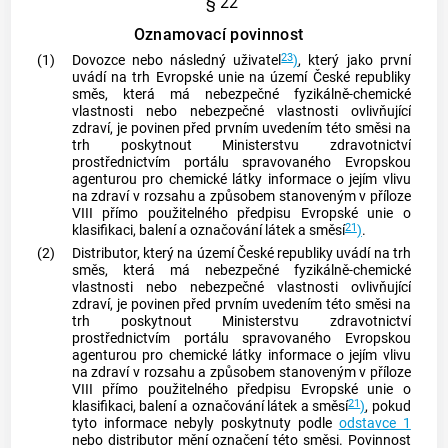
§ 22
Oznamovací povinnost
23
(1)
Dovozce nebo následný uživatel
)
, který jako první
uvádí na trh Evropské unie na území České republiky
směs, která má nebezpečné fyzikálně-chemické
vlastnosti nebo nebezpečné vlastnosti ovlivňující
zdraví, je povinen před prvním uvedením této směsi na
trh poskytnout Ministerstvu zdravotnictví
prostřednictvím portálu spravovaného Evropskou
agenturou pro chemické látky informace o jejím vlivu
na zdraví v rozsahu a způsobem stanoveným v příloze
VIII přímo použitelného předpisu Evropské unie o
21
klasifikaci, balení a označování látek a směsí
)
.
(2)
Distributor, který na území České republiky uvádí na trh
směs, která má nebezpečné fyzikálně-chemické
vlastnosti nebo nebezpečné vlastnosti ovlivňující
zdraví, je povinen před prvním uvedením této směsi na
trh poskytnout Ministerstvu zdravotnictví
prostřednictvím portálu spravovaného Evropskou
agenturou pro chemické látky informace o jejím vlivu
na zdraví v rozsahu a způsobem stanoveným v příloze
VIII přímo použitelného předpisu Evropské unie o
21
klasifikaci, balení a označování látek a směsí
)
, pokud
tyto informace nebyly poskytnuty podle
odstavce 1
nebo distributor mění označení této směsi. Povinnost