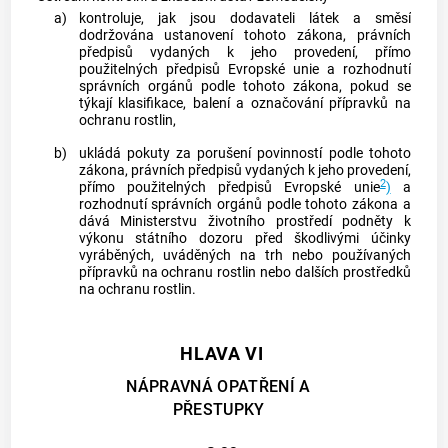
a)
kontroluje, jak jsou dodavateli látek a směsí
dodržována ustanovení tohoto zákona, právních
předpisů vydaných k jeho provedení, přímo
použitelných předpisů Evropské unie a rozhodnutí
správních orgánů podle tohoto zákona, pokud se
týkají klasifikace, balení a označování přípravků na
ochranu rostlin,
b)
ukládá pokuty za porušení povinností podle tohoto
zákona, právních předpisů vydaných k jeho provedení,
2
přímo použitelných předpisů Evropské unie
)
a
rozhodnutí správních orgánů podle tohoto zákona a
dává Ministerstvu životního prostředí podněty k
výkonu státního dozoru před škodlivými účinky
vyráběných, uváděných na trh nebo používaných
přípravků na ochranu rostlin nebo dalších prostředků
na ochranu rostlin.
HLAVA VI
NÁPRAVNÁ OPATŘENÍ A
PŘESTUPKY