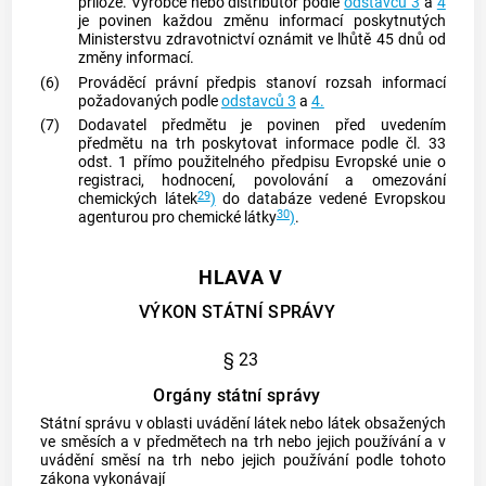
příloze. Výrobce nebo distributor podle
odstavců 3
a
4
je povinen každou změnu informací poskytnutých
Ministerstvu zdravotnictví oznámit ve lhůtě 45 dnů od
změny informací.
(6)
Prováděcí právní předpis stanoví rozsah informací
požadovaných podle
odstavců 3
a
4.
(7)
Dodavatel předmětu je povinen před uvedením
předmětu na trh poskytovat informace podle čl. 33
odst. 1 přímo použitelného předpisu Evropské unie o
registraci, hodnocení, povolování a omezování
29
chemických látek
)
do databáze vedené Evropskou
30
agenturou pro chemické látky
)
.
HLAVA V
VÝKON STÁTNÍ SPRÁVY
§ 23
Orgány státní správy
Státní správu v oblasti uvádění látek nebo látek obsažených
ve směsích a v předmětech na trh nebo jejich používání a v
uvádění směsí na trh nebo jejich používání podle tohoto
zákona vykonávají