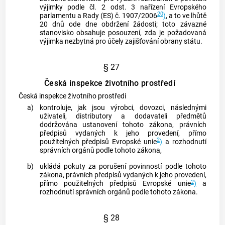
výjimky podle čl. 2 odst. 3 nařízení Evropského
20
parlamentu a Rady (ES) č. 1907/2006
)
, a to ve lhůtě
20 dnů ode dne obdržení žádosti; toto závazné
stanovisko obsahuje posouzení, zda je požadovaná
výjimka nezbytná pro účely zajišťování obrany státu.
§ 27
Česká inspekce životního prostředí
Česká inspekce životního prostředí
a)
kontroluje, jak jsou výrobci, dovozci, následnými
uživateli, distributory a dodavateli předmětů
dodržována ustanovení tohoto zákona, právních
předpisů vydaných k jeho provedení, přímo
2
použitelných předpisů Evropské unie
)
a rozhodnutí
správních orgánů podle tohoto zákona,
b)
ukládá pokuty za porušení povinností podle tohoto
zákona, právních předpisů vydaných k jeho provedení,
2
přímo použitelných předpisů Evropské unie
)
a
rozhodnutí správních orgánů podle tohoto zákona.
§ 28