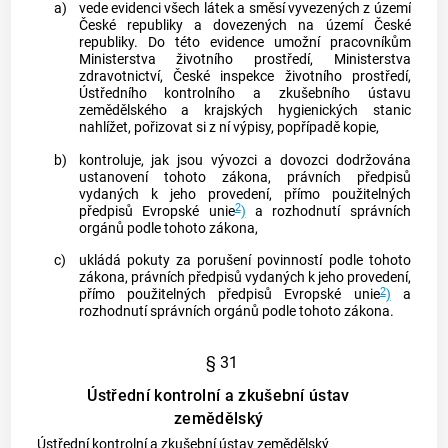
a)
vede evidenci všech látek a směsí vyvezených z území
České republiky a dovezených na území České
republiky. Do této evidence umožní pracovníkům
Ministerstva životního prostředí, Ministerstva
zdravotnictví, České inspekce životního prostředí,
Ústředního kontrolního a zkušebního ústavu
zemědělského a krajských hygienických stanic
nahlížet, pořizovat si z ní výpisy, popřípadě kopie,
b)
kontroluje, jak jsou vývozci a dovozci dodržována
ustanovení tohoto zákona, právních předpisů
vydaných k jeho provedení, přímo použitelných
2
předpisů Evropské unie
)
a rozhodnutí správních
orgánů podle tohoto zákona,
c)
ukládá pokuty za porušení povinností podle tohoto
zákona, právních předpisů vydaných k jeho provedení,
2
přímo použitelných předpisů Evropské unie
)
a
rozhodnutí správních orgánů podle tohoto zákona.
§ 31
Ústřední kontrolní a zkušební ústav
zemědělský
Ústřední kontrolní a zkušební ústav zemědělský