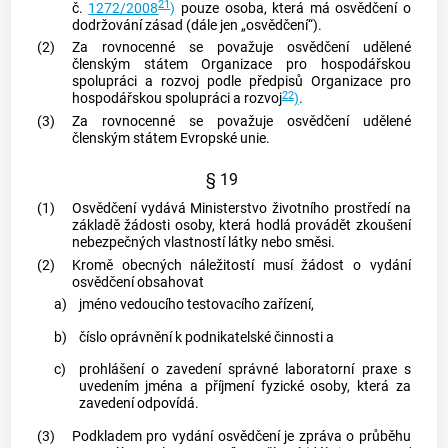
21
č.
1272/2008
)
pouze osoba, která má osvědčení o
dodržování zásad (dále jen „osvědčení“).
(2)
Za rovnocenné se považuje osvědčení udělené
členským státem Organizace pro hospodářskou
spolupráci a rozvoj podle předpisů Organizace pro
22
hospodářskou spolupráci a rozvoj
)
.
(3)
Za rovnocenné se považuje osvědčení udělené
členským státem Evropské unie.
§ 19
(1)
Osvědčení vydává Ministerstvo životního prostředí na
základě žádosti osoby, která hodlá provádět zkoušení
nebezpečných vlastností látky nebo směsi.
(2)
Kromě obecných náležitostí musí žádost o vydání
osvědčení obsahovat
a)
jméno vedoucího testovacího zařízení,
b)
číslo oprávnění k podnikatelské činnosti a
c)
prohlášení o zavedení
správné laboratorní praxe
s
uvedením jména a příjmení fyzické osoby, která za
zavedení odpovídá.
(3)
Podkladem pro vydání osvědčení je zpráva o průběhu