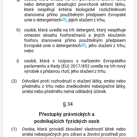
nebo detergent obsahující povrchově aktivní látku,
které nesplňují kritéria biologické rozložitelnosti
stanovená přímo použitelným předpisem Evropské
28
unie o detergentech
)
, jejich stažení z trhu,
h)
osobě, která uvedla na trh detergent, který nesplňuje
omezení obsahu fosforečnanů a jiných sloučenin
fosforu stanovená přímo použitelným předpisem
28
Evropské unie o detergentech
)
, jeho stažení z trhu,
nebo
i)
osobě, která v rozporu s nařízením Evropského
parlamentu a Rady (EU) 2017/852 uvedla na trh nový
výrobek s přidanou rtutí, jeho stažení z trhu.
(2)
Odvolání proti rozhodnutí o stažení látky, směsi nebo
předmětu z trhu nebo zneškodnění nebezpečné látky,
směsi nebo předmětu nemá odkladný účinek.
§ 34
Přestupky právnických a
podnikajících fyzických osob
(1)
Osoba, která provádí zkoušení vlastností látek nebo
směsí nebezpečných pro zdraví a životní prostředí pro