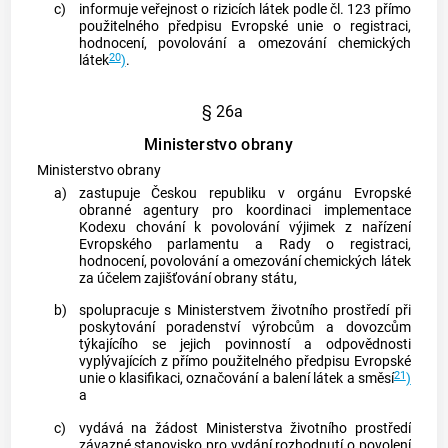
c)
informuje veřejnost o rizicích látek podle čl. 123 přímo
použitelného předpisu Evropské unie o registraci,
hodnocení, povolování a omezování chemických
20
látek
)
.
§ 26a
Ministerstvo obrany
Ministerstvo obrany
a)
zastupuje Českou republiku v orgánu Evropské
obranné agentury pro koordinaci implementace
Kodexu chování k povolování výjimek z nařízení
Evropského parlamentu a Rady o registraci,
hodnocení, povolování a omezování chemických látek
za účelem zajišťování obrany státu,
b)
spolupracuje s Ministerstvem životního prostředí při
poskytování poradenství výrobcům a dovozcům
týkajícího se jejich povinností a odpovědnosti
vyplývajících z přímo použitelného předpisu Evropské
21
unie o klasifikaci, označování a balení látek a směsí
)
a
c)
vydává na žádost Ministerstva životního prostředí
závazné stanovisko pro vydání rozhodnutí o povolení