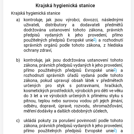
Krajská hygienická stanice
Krajská hygienická stanice
a)
kontroluje, jak jsou výrobci, dovozci, následnými
uživateli, distributory a dodavateli předmětů
dodržována ustanovení tohoto zákona, právních
předpisů vydaných k jeho provedení, přímo
2
použitelných předpisů Evropské unie
)
a rozhodnutí
správních orgánů podle tohoto zákona, z hlediska
ochrany zdraví,
b)
kontroluje, jak jsou dodržována ustanovení tohoto
zákona, právních předpisů vydaných k jeho provedení,
2
přímo použitelných předpisů Evropské unie
)
a
rozhodnutí správních úřadů vydaná podle tohoto
zákona, pokud upravují obsah látek v předmětech
určených pro styk s potravinami, hračkách,
kosmetických prostředcích, výrobcích pro děti ve věku
do 3 let a ve výrobcích určených k přímému styku s
pitnou, teplou nebo surovou vodou při jejich jímání,
odběru, dopravě, úpravě, rozvodu, shromažďování,
měření dodávky a dalších obdobných účelech,
c)
ukládá pokuty za porušení povinností podle tohoto
zákona, právních předpisů vydaných k jeho provedení,
2
přímo použitelných předpisů Evropské unie
)
a