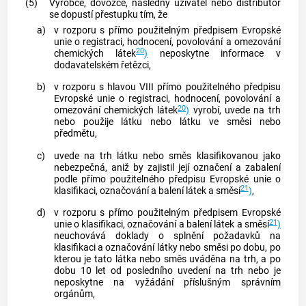
(5)
Výrobce, dovozce, následný uživatel nebo distributor
se dopustí přestupku tím, že
a)
v rozporu s přímo použitelným předpisem Evropské
unie o registraci, hodnocení, povolování a omezování
20
chemických látek
)
neposkytne informace v
dodavatelském řetězci,
b)
v rozporu s hlavou VIII přímo použitelného předpisu
Evropské unie o registraci, hodnocení, povolování a
20
omezování chemických látek
)
vyrobí, uvede na trh
nebo použije látku nebo látku ve směsi nebo
předmětu,
c)
uvede na trh látku nebo směs klasifikovanou jako
nebezpečná, aniž by zajistil její označení a zabalení
podle přímo použitelného předpisu Evropské unie o
21
klasifikaci, označování a balení látek a směsí
)
,
d)
v rozporu s přímo použitelným předpisem Evropské
21
unie o klasifikaci, označování a balení látek a směsí
)
neuchovává doklady o splnění požadavků na
klasifikaci a označování látky nebo směsi po dobu, po
kterou je tato látka nebo směs uváděna na trh, a po
dobu 10 let od posledního uvedení na trh nebo je
neposkytne na vyžádání příslušným správním
orgánům,