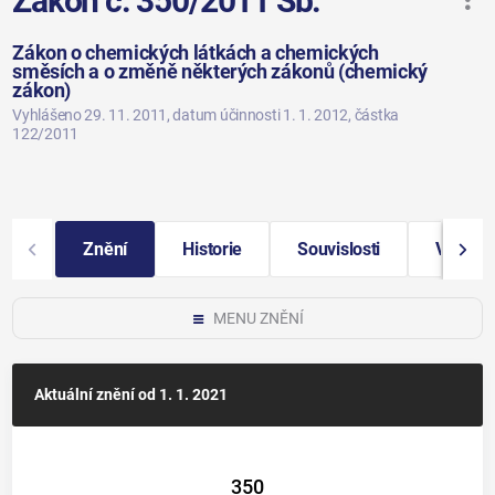
Zákon č. 350/2011 Sb.
Zákon o chemických látkách a chemických
směsích a o změně některých zákonů (chemický
zákon)
Vyhlášeno 29. 11. 2011
, datum účinnosti 1. 1. 2012
, částka
122/2011
Znění
Historie
Souvislosti
Vybraná
MENU ZNĚNÍ
Aktuální znění
od 1. 1. 2021
350