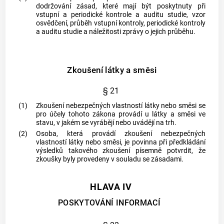
dodržování zásad, které mají být poskytnuty při
vstupní a periodické kontrole a auditu studie, vzor
osvědčení, průběh vstupní kontroly, periodické kontroly
a auditu studie a náležitosti zprávy o jejich průběhu.
Zkoušení látky a směsi
§ 21
(1)
Zkoušení nebezpečných vlastností látky nebo směsi se
pro účely tohoto zákona provádí u látky a směsi ve
stavu, v jakém se vyrábějí nebo uvádějí na trh.
(2)
Osoba, která provádí zkoušení nebezpečných
vlastností látky nebo směsi, je povinna při předkládání
výsledků takového zkoušení písemně potvrdit, že
zkoušky byly provedeny v souladu se zásadami.
HLAVA IV
POSKYTOVÁNÍ INFORMACÍ