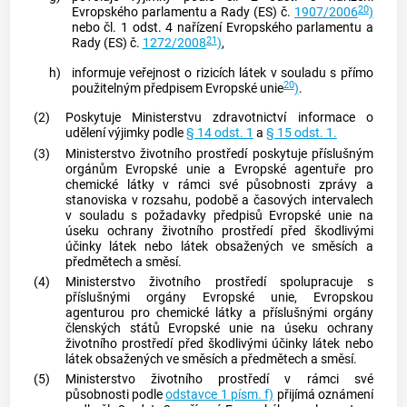
20
Evropského parlamentu a Rady (ES) č.
1907/2006
)
nebo čl. 1 odst. 4 nařízení Evropského parlamentu a
21
Rady (ES) č.
1272/2008
)
,
h)
informuje veřejnost o rizicích látek v souladu s přímo
20
použitelným předpisem Evropské unie
)
.
(2)
Poskytuje Ministerstvu zdravotnictví informace o
udělení výjimky podle
§ 14 odst. 1
a
§ 15 odst. 1.
(3)
Ministerstvo životního prostředí poskytuje příslušným
orgánům Evropské unie a Evropské agentuře pro
chemické látky v rámci své působnosti zprávy a
stanoviska v rozsahu, podobě a časových intervalech
v souladu s požadavky předpisů Evropské unie na
úseku ochrany životního prostředí před škodlivými
účinky látek nebo látek obsažených ve směsích a
předmětech a směsí.
(4)
Ministerstvo životního prostředí spolupracuje s
příslušnými orgány Evropské unie, Evropskou
agenturou pro chemické látky a příslušnými orgány
členských států Evropské unie na úseku ochrany
životního prostředí před škodlivými účinky látek nebo
látek obsažených ve směsích a předmětech a směsí.
(5)
Ministerstvo životního prostředí v rámci své
působnosti podle
odstavce 1 písm. f)
přijímá oznámení