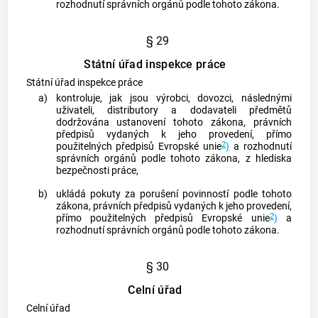
rozhodnutí správních orgánů podle tohoto zákona.
§ 29
Státní úřad inspekce práce
Státní úřad inspekce práce
a)
kontroluje, jak jsou výrobci, dovozci, následnými
uživateli, distributory a dodavateli předmětů
dodržována ustanovení tohoto zákona, právních
předpisů vydaných k jeho provedení, přímo
2
použitelných předpisů Evropské unie
)
a rozhodnutí
správních orgánů podle tohoto zákona, z hlediska
bezpečnosti práce,
b)
ukládá pokuty za porušení povinností podle tohoto
zákona, právních předpisů vydaných k jeho provedení,
2
přímo použitelných předpisů Evropské unie
)
a
rozhodnutí správních orgánů podle tohoto zákona.
§ 30
Celní úřad
Celní úřad