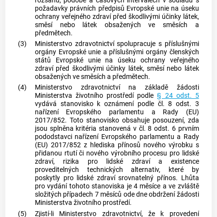
rozsahu, podobě a časových intervalech v souladu s
požadavky právních předpisů Evropské unie na úseku
ochrany veřejného zdraví před škodlivými účinky látek,
směsí nebo látek obsažených ve směsích a
předmětech.
(3)
Ministerstvo zdravotnictví spolupracuje s příslušnými
orgány Evropské unie a příslušnými orgány členských
států Evropské unie na úseku ochrany veřejného
zdraví před škodlivými účinky látek, směsí nebo látek
obsažených ve směsích a předmětech.
(4)
Ministerstvo zdravotnictví na základě žádosti
Ministerstva životního prostředí podle
§ 24 odst. 5
vydává stanovisko k oznámení podle čl. 8 odst. 3
nařízení Evropského parlamentu a Rady (EU)
2017/852. Toto stanovisko obsahuje posouzení, zda
jsou splněna kritéria stanovená v čl. 8 odst. 6 prvním
pododstavci nařízení Evropského parlamentu a Rady
(EU) 2017/852 z hlediska přínosů nového výrobku s
přidanou rtutí či nového výrobního procesu pro lidské
zdraví, rizika pro lidské zdraví a existence
proveditelných technických alternativ, které by
poskytly pro lidské zdraví srovnatelný přínos. Lhůta
pro vydání tohoto stanoviska je 4 měsíce a ve zvláště
složitých případech 7 měsíců ode dne obdržení žádosti
Ministerstva životního prostředí.
(5)
Zjistí-li Ministerstvo zdravotnictví, že k provedení