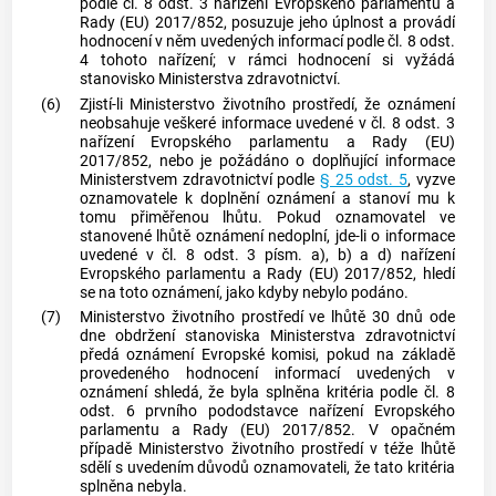
podle čl. 8 odst. 3 nařízení Evropského parlamentu a
Rady (EU) 2017/852, posuzuje jeho úplnost a provádí
hodnocení v něm uvedených informací podle čl. 8 odst.
4 tohoto nařízení; v rámci hodnocení si vyžádá
stanovisko Ministerstva zdravotnictví.
(6)
Zjistí-li Ministerstvo životního prostředí, že oznámení
neobsahuje veškeré informace uvedené v čl. 8 odst. 3
nařízení Evropského parlamentu a Rady (EU)
2017/852, nebo je požádáno o doplňující informace
Ministerstvem zdravotnictví podle
§ 25 odst. 5
, vyzve
oznamovatele k doplnění oznámení a stanoví mu k
tomu přiměřenou lhůtu. Pokud oznamovatel ve
stanovené lhůtě oznámení nedoplní, jde-li o informace
uvedené v čl. 8 odst. 3 písm. a), b) a d) nařízení
Evropského parlamentu a Rady (EU) 2017/852, hledí
se na toto oznámení, jako kdyby nebylo podáno.
(7)
Ministerstvo životního prostředí ve lhůtě 30 dnů ode
dne obdržení stanoviska Ministerstva zdravotnictví
předá oznámení Evropské komisi, pokud na základě
provedeného hodnocení informací uvedených v
oznámení shledá, že byla splněna kritéria podle čl. 8
odst. 6 prvního pododstavce nařízení Evropského
parlamentu a Rady (EU) 2017/852. V opačném
případě Ministerstvo životního prostředí v téže lhůtě
sdělí s uvedením důvodů oznamovateli, že tato kritéria
splněna nebyla.