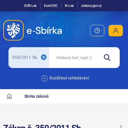
EUR-Lex
EuroVOC
N-Lex
zakony.gov.cz
350/2011 Sb.
Rozšířené vyhledávání
Sbírka zákonů