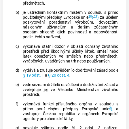
předmětech,
b)
je ústředním kontaktním místem v souladu s přímo
20
,
21
použitelnými předpisy Evropské unie
)
)
za účelem
poskytování poradenství výrobcům, dovozcům,
následným uživatelům a dalším zúčastněným
osobám ohledně jejich povinností a odpovědnosti
podle těchto nařízení,
c)
vykonává státní dozor v oblasti ochrany životního
prostředí před škodlivými účinky látek, směsí nebo
látek obsažených ve směsích nebo předmětech,
vyráběných, uváděných na trh nebo používaných,
d)
vydává a zrušuje osvědčení o dodržování zásad podle
§ 19 odst. 1
a
§ 20 odst. 4
,
e)
vede seznam držitelů osvědčení o dodržování zásad a
zveřejňuje jej ve Věstníku Ministerstva životního
prostředí,
f)
vykonává funkci příslušného orgánu v souladu s
2
přímo použitelnými předpisy Evropské unie
)
a
zastupuje Českou republiku v orgánech Evropské
agentury pro chemické látky,
g)
povoluje výjimky podle čl. 2 odst. 3 nařízení