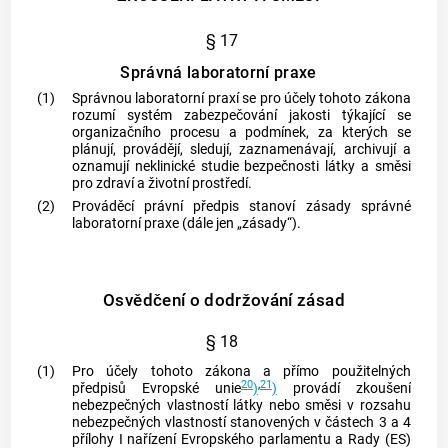
§ 17
Správná laboratorní praxe
(1)
Správnou laboratorní praxí
se pro účely tohoto zákona
rozumí systém zabezpečování jakosti týkající se
organizačního procesu a podmínek, za kterých se
plánují, provádějí, sledují, zaznamenávají, archivují a
oznamují neklinické studie bezpečnosti látky a směsi
pro zdraví a životní prostředí.
(2)
Prováděcí právní předpis stanoví zásady
správné
laboratorní praxe
(dále jen „zásady“).
Osvědčení o dodržování zásad
§ 18
(1)
Pro účely tohoto zákona a přímo použitelných
20
,
21
předpisů Evropské unie
)
)
provádí zkoušení
nebezpečných vlastností látky nebo směsi v rozsahu
nebezpečných vlastností stanovených v částech 3 a 4
přílohy I nařízení Evropského parlamentu a Rady (ES)