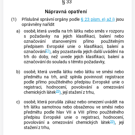
§ 33
Nápravná opatření
(1)
Příslušné správní orgány podle
§ 23 písm. e) až i)
jsou
oprávněny nařídit
a)
osobě, která uvedla na trh látku nebo směs v rozporu
s požadavky na jejich klasifikaci, balení nebo
označování stanovenými přímo použitelným
předpisem Evropské unie o klasifikaci, balení a
21
označování
)
, aby pozastavila jejich další uvádění na
trh do doby, než uvede jejich klasifikaci, balení a
označování do souladu s těmito požadavky,
b)
osobě, která uvedla látku nebo látku ve směsi nebo
předmětu na trh, aniž splnila povinnost registrace
podle přímo použitelného předpisu Evropské unie o
registraci, hodnocení, povolování a omezování
20
chemických látek
)
, její stažení z trhu,
c)
osobě, která porušila zákaz nebo omezení uvádět na
trh látku samotnou nebo obsaženou ve směsi nebo
předmětu podle hlav VII a VIII přímo použitelného
předpisu Evropské unie o registraci, hodnocení,
20
povolování a omezování chemických látek
)
, její
stažení z trhu,