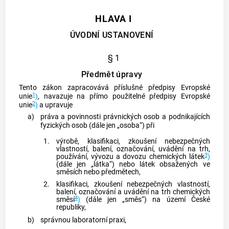
HLAVA I
ÚVODNÍ USTANOVENÍ
§ 1
Předmět úpravy
Tento zákon zapracovává příslušné předpisy Evropské
1
unie
)
, navazuje na přímo použitelné předpisy Evropské
2
unie
)
a upravuje
a)
práva a povinnosti právnických osob a podnikajících
fyzických osob (dále jen „osoba“) při
1.
výrobě, klasifikaci, zkoušení nebezpečných
vlastností, balení, označování, uvádění na trh,
3
používání, vývozu a dovozu chemických látek
)
(dále jen „látka“) nebo látek obsažených ve
směsích nebo předmětech,
2.
klasifikaci, zkoušení nebezpečných vlastností,
balení, označování a uvádění na trh chemických
4
směsí
)
(dále jen „směs“) na území České
republiky,
b)
správnou laboratorní praxi
,