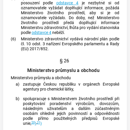
posouzení podle
odstavce 4
je nezbytné si od
oznamovatele vyžádat doplňující informace, požádá
Ministerstvo životního prostředí, aby si je od
oznamovatele vyžádalo. Do doby, než Ministerstvo
životního prostředí předá doplňující informace
Ministerstvu zdravotnictví, lhůta pro vydání stanoviska
podle
odstavce 4
neběží.
(6)
Ministerstvo zdravotnictví vydává národní plán podle
čl. 10 odst. 3 nařízení Evropského parlamentu a Rady
(EU) 2017/852.
§ 26
Ministerstvo průmyslu a obchodu
Ministerstvo průmyslu a obchodu
a)
zastupuje Českou republiku v orgánech Evropské
agentury pro chemické látky,
b)
spolupracuje s Ministerstvem životního prostředí při
poskytování poradenství výrobcům, dovozcům,
následným uživatelům a dalším zúčastněným
osobám ohledně jejich povinností a odpovědnosti
podle přímo použitelných předpisů Evropské
20
,
21
unie,
)
)