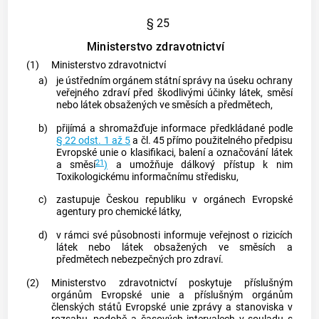
§ 25
Ministerstvo zdravotnictví
(1)
Ministerstvo zdravotnictví
a)
je ústředním orgánem státní správy na úseku ochrany
veřejného zdraví před škodlivými účinky látek, směsí
nebo látek obsažených ve směsích a předmětech,
b)
přijímá a shromažďuje informace předkládané podle
§ 22 odst. 1 až 5
a čl. 45 přímo použitelného předpisu
Evropské unie o klasifikaci, balení a označování látek
21
a směsí
)
a umožňuje dálkový přístup k nim
Toxikologickému informačnímu středisku,
c)
zastupuje Českou republiku v orgánech Evropské
agentury pro chemické látky,
d)
v rámci své působnosti informuje veřejnost o rizicích
látek nebo látek obsažených ve směsích a
předmětech nebezpečných pro zdraví.
(2)
Ministerstvo zdravotnictví poskytuje příslušným
orgánům Evropské unie a příslušným orgánům
členských států Evropské unie zprávy a stanoviska v