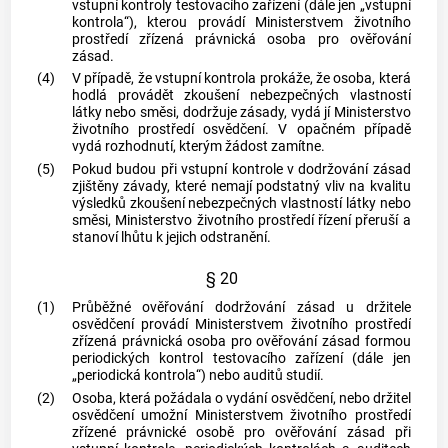
vstupní kontroly testovacího zařízení (dále jen „vstupní
kontrola“), kterou provádí Ministerstvem životního
prostředí zřízená právnická osoba pro ověřování
zásad.
(4)
V případě, že vstupní kontrola prokáže, že osoba, která
hodlá provádět zkoušení nebezpečných vlastností
látky nebo směsi, dodržuje zásady, vydá jí Ministerstvo
životního prostředí osvědčení. V opačném případě
vydá rozhodnutí, kterým žádost zamítne.
(5)
Pokud budou při vstupní kontrole v dodržování zásad
zjištěny závady, které nemají podstatný vliv na kvalitu
výsledků zkoušení nebezpečných vlastností látky nebo
směsi, Ministerstvo životního prostředí řízení přeruší a
stanoví lhůtu k jejich odstranění.
§ 20
(1)
Průběžné ověřování dodržování zásad u držitele
osvědčení provádí Ministerstvem životního prostředí
zřízená právnická osoba pro ověřování zásad formou
periodických kontrol testovacího zařízení (dále jen
„periodická kontrola“) nebo auditů studií.
(2)
Osoba, která požádala o vydání osvědčení, nebo držitel
osvědčení umožní Ministerstvem životního prostředí
zřízené právnické osobě pro ověřování zásad při