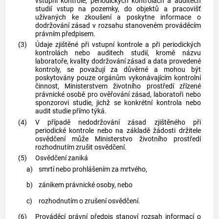
vstupní kontrole, periodických kontrolách a auditech
studií vstup na pozemky, do objektů a pracovišť
užívaných ke zkoušení a poskytne informace o
dodržování zásad v rozsahu stanoveném prováděcím
právním předpisem.
(3)
Údaje zjištěné při vstupní kontrole a při periodických
kontrolách nebo auditech studií, kromě názvu
laboratoře, kvality dodržování zásad a data provedené
kontroly, se považují za důvěrné a mohou být
poskytovány pouze orgánům vykonávajícím kontrolní
činnost, Ministerstvem životního prostředí zřízené
právnické osobě pro ověřování zásad, laboratoři nebo
sponzorovi studie, jichž se konkrétní kontrola nebo
audit studie přímo týká.
(4)
V případě nedodržování zásad zjištěného při
periodické kontrole nebo na základě žádosti držitele
osvědčení může Ministerstvo životního prostředí
rozhodnutím zrušit osvědčení.
(5)
Osvědčení zaniká
a)
smrtí nebo prohlášením za mrtvého,
b)
zánikem právnické osoby, nebo
c)
rozhodnutím o zrušení osvědčení.
(6)
Prováděcí právní předpis stanoví rozsah informací o