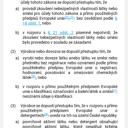
účely tohoto zákona se dopustí přestupku tím, že
a)
provádí zkoušení nebezpečných vlastností látky nebo
směsi pro účely tohoto zákona a přímo použitelných
20
,
21
předpisů Evropské unie
)
)
bez osvědčení podle
§
18 odst. 1
, nebo
b)
v rozporu s
§ 21 odst. 2
písemně nepotvrdí, že
zkoušení nebezpečných vlastností látky nebo směsi
bylo provedeno v souladu se zásadami.
(2)
Výrobce nebo dovozce se dopustí přestupku tím, že
a)
vyrobí nebo doveze látku anebo látku ve směsi nebo
předmětu bez registrace nebo oznámení podle přímo
použitelného předpisu Evropské unie o registraci,
hodnocení, povolování a omezování chemických
20
látek
)
, nebo
b)
v rozporu s přímo použitelným předpisem Evropské
21
unie o klasifikaci, označování a balení látek a směsí
)
neoznámí údaje o klasifikaci.
(3)
Výrobce se dopustí přestupku tím, že v rozporu s přímo
použitelným předpisem Evropské unie o
28
detergentech
)
uvede na trh na území České republiky
a)
povrchově aktivní látku nebo detergent obsahující
povrchově aktivní látku, které nesplňují kritéria