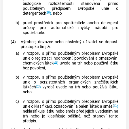
biologické rozložitelnosti stanovená přímo
použitelným předpisem Evropské unie o
28
detergentech
)
, nebo
b)
prací prostředek pro
spotřebitele
anebo detergent
určený pro automatické myčky nádobí pro
spotřebitele
.
(4)
Výrobce, dovozce nebo následný uživatel se dopustí
přestupku tím, že
a)
v rozporu s přímo použitelným předpisem Evropské
unie o registraci, hodnocení, povolování a omezování
20
chemických látek
)
uvede na trh nebo používá látku
bez povolení,
b)
v rozporu s přímo použitelným předpisem Evropské
unie o perzistentních organických znečišťujících
25
látkách
)
vyrobí, uvede na trh nebo používá látku,
nebo
c)
v rozporu s přímo použitelným předpisem Evropské
21
unie o klasifikaci, označování a balení látek a směsí
)
neklasifikuje látku nebo směs před jejich uvedením na
trh nebo je klasifikuje odlišně, než stanoví tento
předpis.