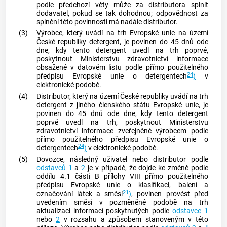
podle předchozí věty může za distributora splnit
dodavatel, pokud se tak dohodnou; odpovědnost za
splnění této povinnosti má nadále distributor.
(3)
Výrobce, který uvádí na trh Evropské unie na území
České republiky detergent, je povinen do 45 dnů ode
dne, kdy tento detergent uvedl na trh poprvé,
poskytnout Ministerstvu zdravotnictví informace
obsažené v datovém listu podle přímo použitelného
24
předpisu Evropské unie o detergentech
)
v
elektronické podobě.
(4)
Distributor, který na území České republiky uvádí na trh
detergent z jiného členského státu Evropské unie, je
povinen do 45 dnů ode dne, kdy tento detergent
poprvé uvedl na trh, poskytnout Ministerstvu
zdravotnictví informace zveřejněné výrobcem podle
přímo použitelného předpisu Evropské unie o
24
detergentech
)
v elektronické podobě.
(5)
Dovozce, následný uživatel nebo distributor podle
odstavců 1
a
2
je v případě, že dojde ke změně podle
oddílu 4.1 části B přílohy VIII přímo použitelného
předpisu Evropské unie o klasifikaci, balení a
21
označování látek a směsí
)
, povinen provést před
uvedením směsi v pozměněné podobě na trh
aktualizaci informací poskytnutých podle
odstavce 1
nebo
2
v rozsahu a způsobem stanoveným v této