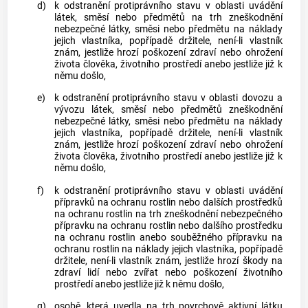
d)
k odstranění protiprávního stavu v oblasti uvádění
látek, směsí nebo předmětů na trh zneškodnění
nebezpečné látky, směsi nebo předmětu na náklady
jejich vlastníka, popřípadě držitele, není-li vlastník
znám, jestliže hrozí poškození zdraví nebo ohrožení
života člověka, životního prostředí anebo jestliže již k
němu došlo,
e)
k odstranění protiprávního stavu v oblasti dovozu a
vývozu látek, směsí nebo předmětů zneškodnění
nebezpečné látky, směsi nebo předmětu na náklady
jejich vlastníka, popřípadě držitele, není-li vlastník
znám, jestliže hrozí poškození zdraví nebo ohrožení
života člověka, životního prostředí anebo jestliže již k
němu došlo,
f)
k odstranění protiprávního stavu v oblasti uvádění
přípravků na ochranu rostlin nebo dalších prostředků
na ochranu rostlin na trh zneškodnění nebezpečného
přípravku na ochranu rostlin nebo dalšího prostředku
na ochranu rostlin anebo souběžného přípravku na
ochranu rostlin na náklady jejich vlastníka, popřípadě
držitele, není-li vlastník znám, jestliže hrozí škody na
zdraví lidí nebo zvířat nebo poškození životního
prostředí anebo jestliže již k němu došlo,
g)
osobě, která uvedla na trh povrchově aktivní látku