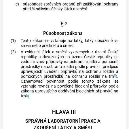
c)
působnost správních orgánů při zajišťování ochrany
před škodlivými účinky látek a směsí.
§ 2
Působnost zákona
(1)
Tento zákon se vztahuje na látky, látky obsažené ve
směsi nebo předmětu a směsi.
(2)
V evidenci látek a směsí vyvezených z území České
republiky a dovezených na území České republiky se
vedou rovněž přípravky na ochranu rostlin a pomocné
prostředky na ochranu rostlin podle právních předpisů
upravujících uvádění přípravků na ochranu rostlin a
5
pomocných prostředků na ochranu rostlin na trh
)
.
Oznamovací povinnost podle tohoto zákona se
vztahuje rovněž na povolené biocidní přípravky podle
zákona upravujícího dodávání biocidních přípravků na
6
trh
)
.
HLAVA III
SPRÁVNÁ LABORATORNÍ PRAXE A
ZKOUŠENÍ LÁTKY A SMĚSI