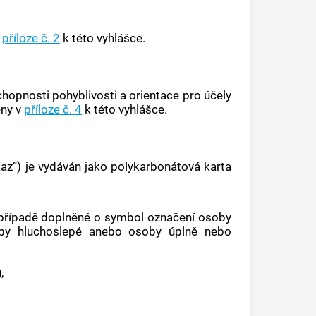
v
příloze č. 2
k této vyhlášce.
hopnosti pohyblivosti a orientace pro účely
eny v
příloze č. 4
k této vyhlášce.
az“) je vydáván jako polykarbonátová karta
opřípadě doplněné o symbol označení osoby
by hluchoslepé anebo osoby úplně nebo
,