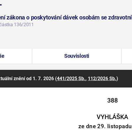
.
ení zákona o poskytování dávek osobám se zdravotn
 částka 136/2011
ie
Souvislosti
tuální znění
od 1. 7. 2026
(
441/2025 Sb.
,
112/2026 Sb.
)
388
VYHLÁŠKA
ze dne 29. listopad