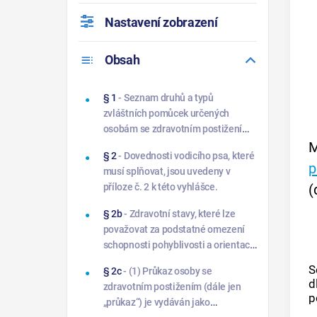
Nastavení zobrazení
Obsah
§ 1
- Seznam druhů a typů
zvláštních pomůcek určených
osobám se zdravotním postižením
M
charakteru dlouhodobě
§ 2
- Dovednosti vodicího psa, které
nepříznivého zdravotního stavu, na
p
musí splňovat, jsou uvedeny v
jejichž pořízení se poskytuje
(
příloze č. 2 k této vyhlášce.
příspěvek na zvláštní pomůcku, je
uveden v příloze č. 1 k této
§ 2b
- Zdravotní stavy, které lze
vyhlášce.
považovat za podstatné omezení
schopnosti pohyblivosti a orientace
pro účely přiznání průkazu osoby se
S
§ 2c
- (1) Průkaz osoby se
zdravotním postižením, jsou
d
zdravotním postižením (dále jen
uvedeny v příloze č. 4 k této
p
„průkaz“) je vydáván jako
vyhlášce.