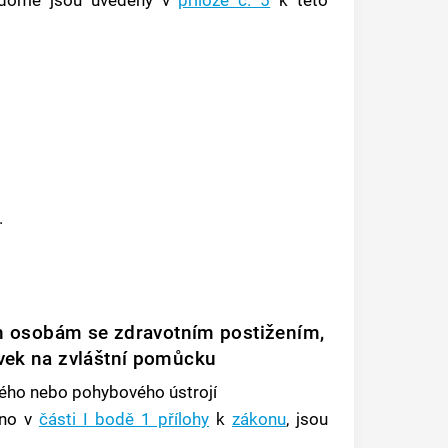
vidomé jsou uvedeny v
příloze č. 5
k této
.
h osobám se zdravotním postižením,
ěvek na zvláštní pomůcku
ého nebo pohybového ústrojí
eno v
části I bodě 1 přílohy
k
zákonu
, jsou