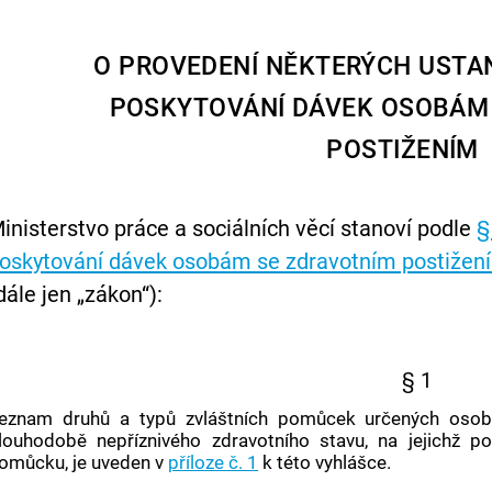
O PROVEDENÍ NĚKTERÝCH USTA
POSKYTOVÁNÍ DÁVEK OSOBÁM
POSTIŽENÍM
inisterstvo práce a sociálních věcí stanoví podle
§
oskytování dávek osobám se zdravotním postižení
dále jen „zákon“):
§ 1
eznam druhů a typů zvláštních pomůcek určených osob
louhodobě nepříznivého zdravotního stavu, na jejichž po
omůcku, je uveden v
příloze č. 1
k této vyhlášce.