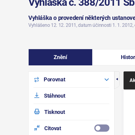
Vyhláška č. 388/2011 Sb
Vyhláška o provedení některých ustanov
Vyhlášeno 12. 12. 2011
, datum účinnosti 1. 1. 2012
,
Znění
Histor
Porovnat
Ak
Stáhnout
Tisknout
Citovat