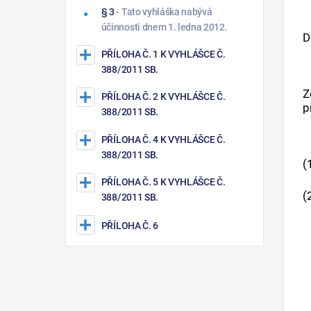
polykarbonátová karta o rozměrech
§ 3
- Tato vyhláška nabývá
54 x 86 mm.
účinnosti dnem 1. ledna 2012.
D
PŘÍLOHA Č. 1 K VYHLÁŠCE Č.
388/2011 SB.
Z
PŘÍLOHA Č. 2 K VYHLÁŠCE Č.
p
388/2011 SB.
PŘÍLOHA Č. 4 K VYHLÁŠCE Č.
388/2011 SB.
(
PŘÍLOHA Č. 5 K VYHLÁŠCE Č.
(
388/2011 SB.
PŘÍLOHA Č. 6