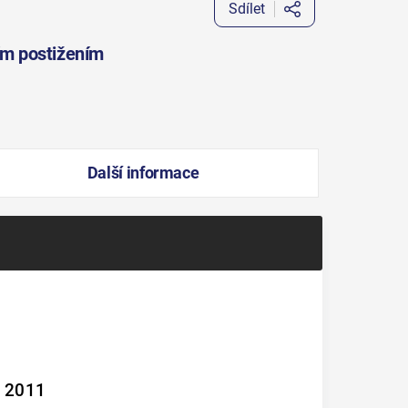
Sdílet
ím postižením
Další informace
u 2011