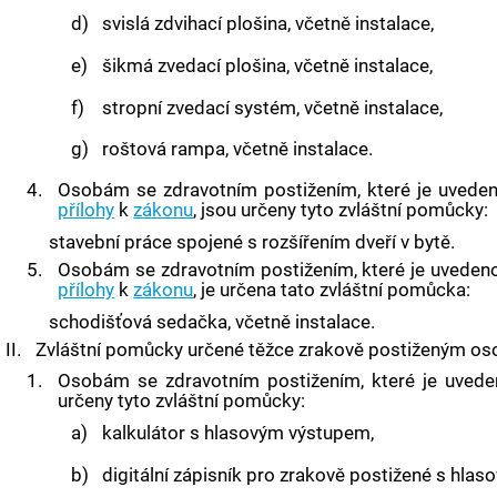
d)
svislá zdvihací plošina, včetně instalace,
e)
šikmá zvedací plošina, včetně instalace,
f)
stropní zvedací systém, včetně instalace,
g)
roštová rampa, včetně instalace.
4.
Osobám se zdravotním postižením, které je uvede
přílohy
k
zákonu
, jsou určeny tyto zvláštní pomůcky:
stavební práce spojené s rozšířením dveří v bytě.
5.
Osobám se zdravotním postižením, které je uveden
přílohy
k
zákonu
, je určena tato zvláštní pomůcka:
schodišťová sedačka, včetně instalace.
II.
Zvláštní pomůcky určené těžce zrakově postiženým o
1.
Osobám se zdravotním postižením, které je uved
určeny tyto zvláštní pomůcky:
a)
kalkulátor s hlasovým výstupem,
b)
digitální zápisník pro zrakově postižené s hla