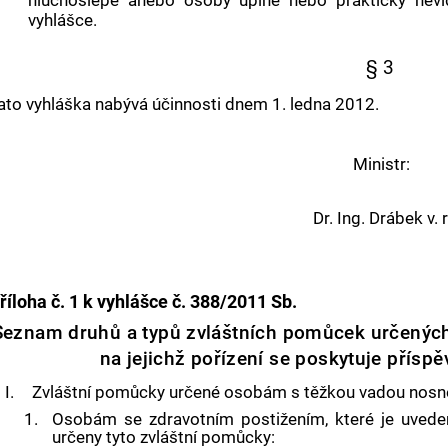
hluchoslepé anebo osoby úplně nebo prakticky ne
vyhlášce.
§ 3
ato vyhláška nabývá účinnosti dnem 1. ledna 2012.
Ministr:
Dr. Ing. Drábek v. r
říloha č. 1
k vyhlášce č. 388/2011 Sb.
Seznam druhů a typů zvláštních pomůcek určenýc
na jejichž pořízení se poskytuje přísp
I.
Zvláštní pomůcky určené osobám s těžkou vadou nosn
1.
Osobám se zdravotním postižením, které je uved
určeny tyto zvláštní pomůcky: