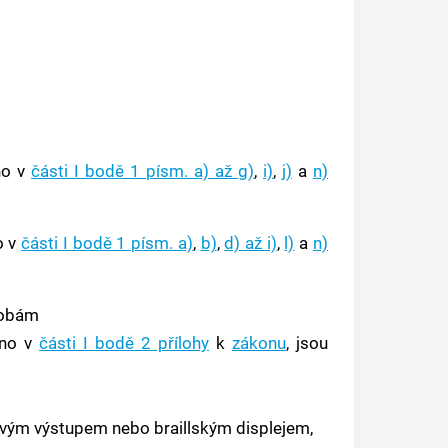
no v
části I bodě 1 písm. a) až g)
,
i)
,
j)
a
n)
o v
části I bodě 1 písm. a)
,
b)
,
d) až i)
,
l)
a
n)
sobám
eno v
části I bodě 2 přílohy
k
zákonu
, jsou
sovým výstupem nebo braillským displejem,