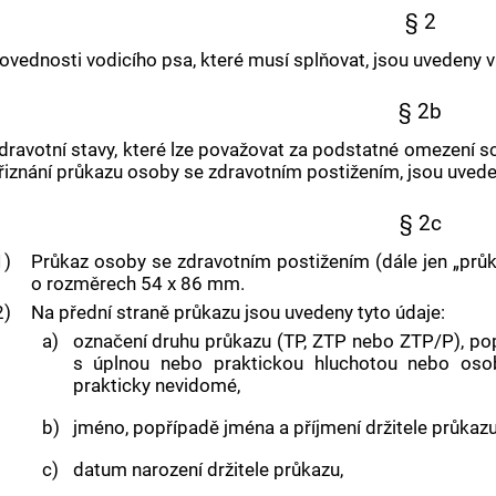
§ 2
ovednosti vodicího psa, které musí splňovat, jsou uvedeny 
§ 2b
dravotní stavy, které lze považovat za podstatné omezení sc
řiznání průkazu osoby se zdravotním postižením, jsou uved
§ 2c
1)
Průkaz osoby se zdravotním postižením (dále jen „průk
o rozměrech 54 x 86 mm.
2)
Na přední straně průkazu jsou uvedeny tyto údaje:
a)
označení druhu průkazu (TP, ZTP nebo ZTP/P), p
s úplnou nebo praktickou hluchotou nebo oso
prakticky nevidomé,
b)
jméno, popřípadě jména a příjmení držitele průkazu
c)
datum narození držitele průkazu,