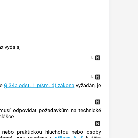
z vydala,
le
§ 34a odst. 1 písm. d) zákona
vyžádán, je
u musí odpovídat požadavkům na technické
hlášce.
 nebo praktickou hluchotou nebo osoby