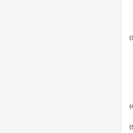
(
(
(