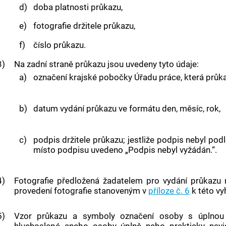
d)
doba platnosti průkazu,
e)
fotografie držitele průkazu,
f)
číslo průkazu.
3)
Na zadní straně průkazu jsou uvedeny tyto údaje:
a)
označení krajské pobočky Úřadu práce, která průka
b)
datum vydání průkazu ve formátu den, měsíc, rok,
c)
podpis držitele průkazu; jestliže podpis nebyl pod
místo podpisu uvedeno „Podpis nebyl vyžádán.“.
4)
Fotografie předložená žadatelem pro vydání průkaz
provedení fotografie stanoveným v
příloze č. 6
k této vy
5)
Vzor průkazu a symboly označení osoby s úplnou