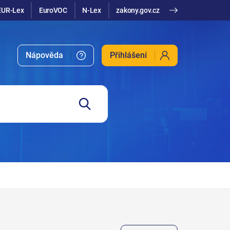
EUR-Lex
EuroVOC
N-Lex
zakony.gov.cz
Nápověda
Přihlášení