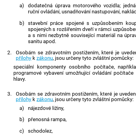
a)
dodatečná úprava motorového vozidla; jedná 
ruční ovládání, usnadňování nastupování, naklád
b)
stavební práce spojené s uzpůsobením koup
spojených s rozšířením dveří v rámci uzpůsobe
a s nimi nezbytně související materiál na úprav
sanitu apod.
2.
Osobám se zdravotním postižením, které je uved
přílohy
k
zákonu
, jsou určeny tyto zvláštní pomůcky:
speciální komponenty osobního počítače, napříkla
programové vybavení umožňující ovládání počítače
hlavy.
3.
Osobám se zdravotním postižením, které je uvede
přílohy
k
zákonu
, jsou určeny tyto zvláštní pomůcky:
a)
nájezdové ližiny,
b)
přenosná rampa,
c)
schodolez,