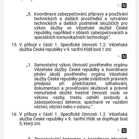
„5.
Koordinace zabezpečování, přípravy a používání
technických a dalších prostředků a vytváření
technických a dalších podmínek sloužících pro
výkon služby ve Vězeňské službě České
republiky, například v oblasti zabezpečovacích a
speciálních komunikačních technologií.“.
15.
V příloze v části 1. Specifické činnosti 1.2. Vězeňská
služba České republiky v 9. tarifní třídě bod 1 zní:
„1.
Samostatný výkon činností pověřeného orgánu
Vězeňské služby České republiky a koordinace
plnění úkolů pověřeného orgánu Vězeňské
služby České republiky podle zvláštních právních
předpisů při předcházení, odhalování,
dokumentaci a prověřování skutkově a právně
mimořádně složité trestné činnosti osob ve
výkonu vazby, trestu odnětí svobody a
zabezpečovací detence, spáchané ve vazební
věznici, věznici nebo v ústavu.“.
16.
V příloze v části 1. Specifické činnosti 1.2. Vězeňská
služba České republiky v 9. tarifní třídě se doplňuje bod
5, který zní: