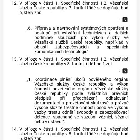
12.
V příloze v části 1. Specifické činnosti 1.2. Vězeňská
služba České republiky v 7. tarifní třídě se doplňuje bod
6, který zní:
„6.
Příprava a navrhování systémových opatření a
postupů při vytváření technických a dalších
podmínek sloužících pro výkon služby ve
Vězeňské službě České republiky, například v
oblasti zabezpečovacích a speciálních
komunikačních technologií.“.
13.
V příloze v části 1. Specifické činnosti 1.2. Vězeňská
služba České republiky v 8. tarifní třídě bod 1 zní:
„1.
Koordinace plnění úkolů pověřeného orgánu
Vězeňské služby České republiky a výkon
činnosti pověřeného orgánu Vězeňské služby
České republiky podle zvláštních právních
předpisů při předcházení, odhalování,
dokumentaci a prověřování skutkově a právně
vysoce složité trestné činnosti osob ve výkonu
vazby, trestu odnětí svobody a zabezpečovací
detence, spáchané ve vazební věznici, věznici
nebo v ústavu.“.
14.
V příloze v části 1. Specifické činnosti 1.2. Vězeňská
služba České republiky v 8. tarifní třídě se doplňuje bod
5, který zní: