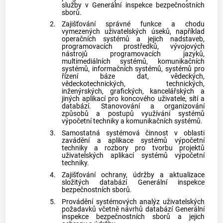
služby v Generální inspekce bezpečnostních
sborů.
2.
Zajišťování správné funkce a chodu
vymezených uživatelských úseků, například
operačních systémů a jejich nadstaveb,
programovacích prostředků, vývojových
nástrojů programovacích jazyků,
multimediálních systémů, komunikačních
systémů, informačních systémů, systémů pro
řízení báze dat, vědeckých,
vědeckotechnických, technických,
inženýrských, grafických, kancelářských a
jiných aplikací pro koncového uživatele, sítí a
databází. Stanovování a organizování
způsobů a postupů využívání systémů
výpočetní techniky a komunikačních systémů.
3.
Samostatná systémová činnost v oblasti
zavádění a aplikace systémů výpočetní
techniky a rozbory pro tvorbu projektů
uživatelských aplikací systémů výpočetní
techniky.
4.
Zajišťování ochrany, údržby a aktualizace
složitých databází Generální inspekce
bezpečnostních sborů.
5.
Provádění systémových analýz uživatelských
požadavků včetně návrhů databází Generální
inspekce bezpečnostních sborů a jejich