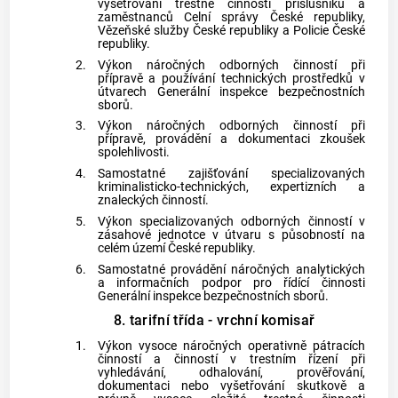
vyšetřování trestné činnosti příslušníků a
zaměstnanců Celní správy České republiky,
Vězeňské služby České republiky a Policie České
republiky.
2.
Výkon náročných odborných činností při
přípravě a používání technických prostředků v
útvarech Generální inspekce bezpečnostních
sborů.
3.
Výkon náročných odborných činností při
přípravě, provádění a dokumentaci zkoušek
spolehlivosti.
4.
Samostatné zajišťování specializovaných
kriminalisticko-technických, expertizních a
znaleckých činností.
5.
Výkon specializovaných odborných činností v
zásahové jednotce v útvaru s působností na
celém území České republiky.
6.
Samostatné provádění náročných analytických
a informačních podpor pro řídící činnosti
Generální inspekce bezpečnostních sborů.
8. tarifní třída - vrchní komisař
1.
Výkon vysoce náročných operativně pátracích
činností a činností v trestním řízení při
vyhledávání, odhalování, prověřování,
dokumentaci nebo vyšetřování skutkově a