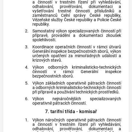
a činností v trestním řízení při vyhledávání,
odhalování, prověřování, dokumentaci a
vyšetřování trestné činnosti příslušníků a
zaměstnanců Celní správy České republiky,
Vězeňské služby České republiky a Policie České
republiky.
2.
Samostatný výkon specializovaných činností při
přípravě, provádění a dokumentaci zkoušek
spolehlivosti.
3.
Koordinace operačních činností v rámci útvarů
Generální inspekce bezpečnostních sborů, výkon
určených opatření za mimořádných událostí a
krizových stavů.
4.
Výkon odborných kriminalisticko-technických
činností v rámci Generální inspekce
bezpečnostních sborů.
5.
Výkon základních operativně pátracích činností
a odborných kriminalisticko-technických činností
při přípravě a používání technických prostředků.
6.
Výkon nejnáročnějších specializovaných
operativně pátracích činností.
7. tarifní třída - komisař
1.
Výkon náročných operativně pátracích činností
a činností v trestním řízení při vyhledávání,
odhalování, prověřování, dokumentaci a