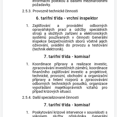
informační politikou a dalšími mezinárodními
požadavky.
2.5.3.
Provozně technické činnosti
6. tarifní třída - vrchní inspektor
1.
Zajišťování a provádění odborných
opravářských prací a údržby speciálních
strojů a složitých zařízení a elektronických
systémů používaných v činnosti Generální
inspekce bezpečnostních sborů včetně jejich
oživování, uvádění do provozu a testování
(technik elektronik).
7. tarifní třída - komisař
1.
Koordinace přípravy a realizace investic,
zpracovávání investičních záměrů, koordinace
finančního zajišťování investic a projektové,
technické, provozní, obchodní a organizační
přípravy a řešení rozporů a zpracovávání
odborných technických posudků, organizace
vypořádání majetkoprávních vztahů pro
případ krizových situací.
2.5.4.
Další specializované činnosti
7. tarifní třída - komisař
1.
Poskytování krizové intervence v souvislosti s
výkonem služby příslušníka Generální