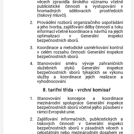
věcech zpravidla širokého významu včetně
publicistické činnosti a vystupování v
hromadných sdělovacích prostředcích
(tiskový mluvčí).
2.
Provádění rozborů organizačního uspořádání
a jeho tvorba, zajišťování dělby činností a toku
informací včetně koordinace a návrhů na jejich
optimalizaci v Generální inspekci
bezpečnostních sborů.
3.
Koordinace a metodické usměrňování kontrol
v celém rozsahu činnosti Generální inspekce
bezpečnostních sborů.
4.
Stanovování směru vývoje zahraničních
služebních styků Generální inspekce
bezpečnostních sborů týkajících se výkonu
služby a koordinace jejich realizace a
vyhodnocování.
8. tarifní třída - vrchní komisař
1.
Stanovování koncepce a koordinace
mezinárodní spolupráce Generální inspekce
bezpečnostních sborů včetně jejího působení v
rámci Evropské unie.
2.
Zajišťování informačních, publicistických a
tiskových činností v Generální inspekci
bezpečnostních sborů v zásadních věcech s
celostátním nebo mezinárodním dosahem ve