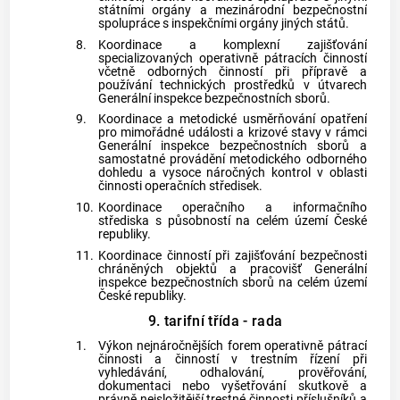
státními orgány a mezinárodní bezpečnostní
spolupráce s inspekčními orgány jiných států.
8.
Koordinace a komplexní zajišťování
specializovaných operativně pátracích činností
včetně odborných činností při přípravě a
používání technických prostředků v útvarech
Generální inspekce bezpečnostních sborů.
9.
Koordinace a metodické usměrňování opatření
pro mimořádné události a krizové stavy v rámci
Generální inspekce bezpečnostních sborů a
samostatné provádění metodického odborného
dohledu a vysoce náročných kontrol v oblasti
činnosti operačních středisek.
10.
Koordinace operačního a informačního
střediska s působností na celém území České
republiky.
11.
Koordinace činností při zajišťování bezpečnosti
chráněných objektů a pracovišť Generální
inspekce bezpečnostních sborů na celém území
České republiky.
9. tarifní třída - rada
1.
Výkon nejnáročnějších forem operativně pátrací
činnosti a činností v trestním řízení při
vyhledávání, odhalování, prověřování,
dokumentaci nebo vyšetřování skutkově a
právně nejsložitější trestné činnosti příslušníků a