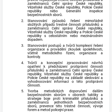
zaměstnanců Celní správy České republiky,
Vězeňské služby České republiky, Policie České
republiky nebo Generální inspekce
bezpečnostních sborů.
2.
Stanovování způsobů řešení mimořádně
složitých případů trestné činnosti příslušníků a
zaměstnanců Celní správy České republiky,
Vězeňské služby České republiky a Policie České
republiky s celostátním nebo mezinárodním
dopadem.
3.
Stanovování postupů a tvůrčí komplexní řešení
organizace a provádění zkoušek spolehlivosti,
včetně metodického řízení, organizace a
kontroly.
4.
Tvůrčí a koncepční zpracovávání návrhů
opatření k předcházení protiprávní činnosti
příslušníků a zaměstnanců Celní správy České
republiky, Vězeňské služby České republiky a
Policie České republiky na základě sledování a
vyhodnocování informací o této protiprávní
činnosti.
5.
Tvorba metodických doporučení dalším
bezpečnostním sborům v oborech taktiky a
strategie boje proti kriminalitě příslušníků a
zaměstnanců jednotlivých bezpečnostních
sborů, prevence této trestné činnosti, vývoje
forem a metod policejní praxe.