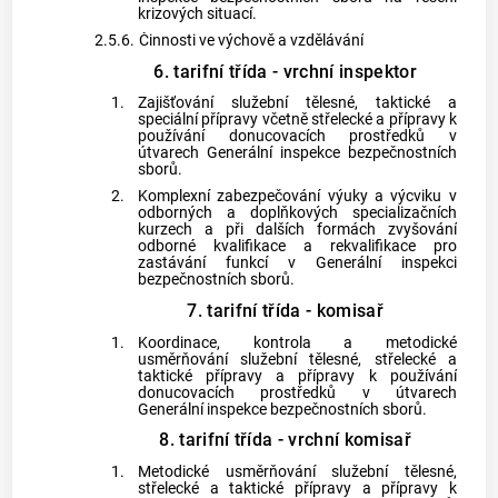
krizových situací.
2.5.6.
Činnosti ve výchově a vzdělávání
6. tarifní třída - vrchní inspektor
1.
Zajišťování služební tělesné, taktické a
speciální přípravy včetně střelecké a přípravy k
používání donucovacích prostředků v
útvarech Generální inspekce bezpečnostních
sborů.
2.
Komplexní zabezpečování výuky a výcviku v
odborných a doplňkových specializačních
kurzech a při dalších formách zvyšování
odborné kvalifikace a rekvalifikace pro
zastávání funkcí v Generální inspekci
bezpečnostních sborů.
7. tarifní třída - komisař
1.
Koordinace, kontrola a metodické
usměrňování služební tělesné, střelecké a
taktické přípravy a přípravy k používání
donucovacích prostředků v útvarech
Generální inspekce bezpečnostních sborů.
8. tarifní třída - vrchní komisař
1.
Metodické usměrňování služební tělesné,
střelecké a taktické přípravy a přípravy k