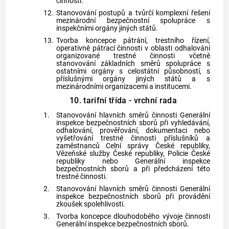
činností.
12.
Stanovování postupů a tvůrčí komplexní řešení
mezinárodní bezpečnostní spolupráce s
inspekčními orgány jiných států.
13.
Tvorba koncepce pátrání, trestního řízení,
operativně pátrací činnosti v oblasti odhalování
organizované trestné činnosti včetně
stanovování základních směrů spolupráce s
ostatními orgány s celostátní působností, s
příslušnými orgány jiných států a s
mezinárodními organizacemi a institucemi.
10. tarifní třída - vrchní rada
1.
Stanovování hlavních směrů činnosti Generální
inspekce bezpečnostních sborů při vyhledávání,
odhalování, prověřování, dokumentaci nebo
vyšetřování trestné činnosti příslušníků a
zaměstnanců Celní správy České republiky,
Vězeňské služby České republiky, Policie České
republiky nebo Generální inspekce
bezpečnostních sborů a při předcházení této
trestné činnosti.
2.
Stanovování hlavních směrů činnosti Generální
inspekce bezpečnostních sborů při provádění
zkoušek spolehlivosti.
3.
Tvorba koncepce dlouhodobého vývoje činnosti
Generální inspekce bezpečnostních sborů.