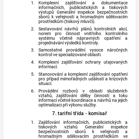
1.
Komplexní zajišťování a dokumentace
informačních, publicistických a tiskových
výstupů Generální inspekce bezpečnostních
sborů k veřejnosti a hromadným sdělovacím
prostředkům (tiskový mluvčí).
2.
Sestavování návrhů plánů kontrolních akcí,
norem pro činnost vnitřního kontrolního
systému včetně nápravných opatření a
projednávání výsledků kontroly.
3.
Samostatné provádění vysoce náročných
kontrol ve specializované oblasti.
4.
Komplexní zajišťování ochrany utajovaných
informací.
5.
Stanovování a komplexní zajišťování opatření
pro případ mimořádných událostí a krizových
situací.
6.
Provádění rozborů v oblasti služebních
vztahů, zajišťování dělby činností a toku
informací včetně koordinace a návrhů na jejich
optimalizaci při výkonu služby.
7. tarifní třída - komisař
1.
Zajišťování informačních, publicistických a
tiskových vztahů Generální inspekce
bezpečnostních sborů k veřejnosti a
hromadným sdělovacím prostředkům ve