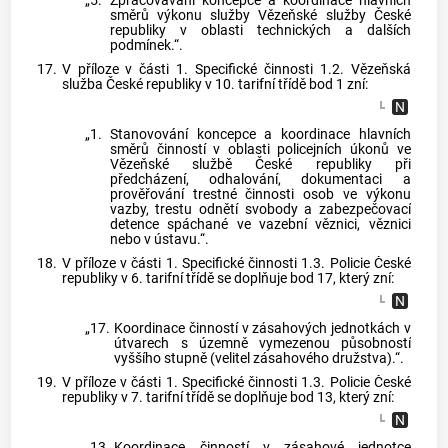
„5.
Zpracovávání koncepce a koordinace hlavních
směrů výkonu služby Vězeňské služby České
republiky v oblasti technických a dalších
podmínek.“.
17.
V příloze v části 1. Specifické činnosti 1.2. Vězeňská
služba České republiky v 10. tarifní třídě bod 1 zní:
„1.
Stanovování koncepce a koordinace hlavních
směrů činností v oblasti policejních úkonů ve
Vězeňské službě České republiky při
předcházení, odhalování, dokumentaci a
prověřování trestné činnosti osob ve výkonu
vazby, trestu odnětí svobody a zabezpečovací
detence spáchané ve vazební věznici, věznici
nebo v ústavu.“.
18.
V příloze v části 1. Specifické činnosti 1.3. Policie České
republiky v 6. tarifní třídě se doplňuje bod 17, který zní:
„17.
Koordinace činností v zásahových jednotkách v
útvarech s územně vymezenou působností
vyššího stupně (velitel zásahového družstva).“.
19.
V příloze v části 1. Specifické činnosti 1.3. Policie České
republiky v 7. tarifní třídě se doplňuje bod 13, který zní:
„13.
Koordinace činností v zásahové jednotce