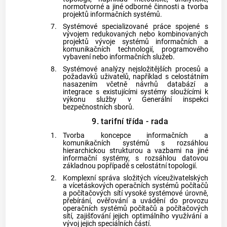
normotvorné a jiné odborné činnosti a tvorba
projektů informačních systémů.
7.
Systémové specializované práce spojené s
vývojem redukovaných nebo kombinovaných
projektů vývoje systémů informačních a
komunikačních technologií, programového
vybavení nebo informačních služeb.
8.
Systémové analýzy nejsložitějších procesů a
požadavků uživatelů, například s celostátním
nasazením včetně návrhů databází a
integrace s existujícími systémy sloužícími k
výkonu služby v Generální inspekci
bezpečnostních sborů.
9. tarifní třída - rada
1.
Tvorba koncepce informačních a
komunikačních systémů s rozsáhlou
hierarchickou strukturou a vazbami na jiné
informační systémy, s rozsáhlou datovou
základnou popřípadě s celostátní topologií.
2.
Komplexní správa složitých víceuživatelských
a vícetáskových operačních systémů počítačů
a počítačových sítí vysoké systémové úrovně,
přebírání, ověřování a uvádění do provozu
operačních systémů počítačů a počítačových
sítí, zajišťování jejich optimálního využívání a
vývoj jejich speciálních částí.