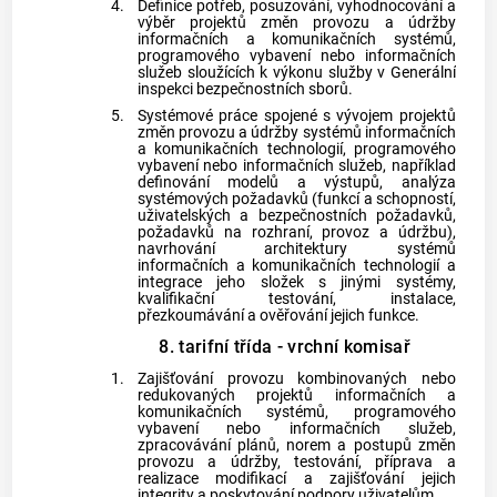
4.
Definice potřeb, posuzování, vyhodnocování a
výběr projektů změn provozu a údržby
informačních a komunikačních systémů,
programového vybavení nebo informačních
služeb sloužících k výkonu služby v Generální
inspekci bezpečnostních sborů.
5.
Systémové práce spojené s vývojem projektů
změn provozu a údržby systémů informačních
a komunikačních technologií, programového
vybavení nebo informačních služeb, například
definování modelů a výstupů, analýza
systémových požadavků (funkcí a schopností,
uživatelských a bezpečnostních požadavků,
požadavků na rozhraní, provoz a údržbu),
navrhování architektury systémů
informačních a komunikačních technologií a
integrace jeho složek s jinými systémy,
kvalifikační testování, instalace,
přezkoumávání a ověřování jejich funkce.
8. tarifní třída - vrchní komisař
1.
Zajišťování provozu kombinovaných nebo
redukovaných projektů informačních a
komunikačních systémů, programového
vybavení nebo informačních služeb,
zpracovávání plánů, norem a postupů změn
provozu a údržby, testování, příprava a
realizace modifikací a zajišťování jejich
integrity a poskytování podpory uživatelům.