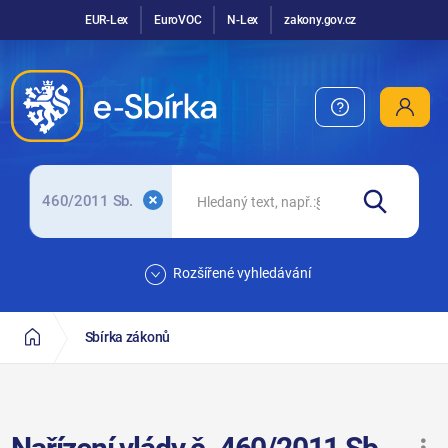
EUR-Lex
EuroVOC
N-Lex
zakony.gov.cz
460/2011 Sb.
Rozšířené vyhledávání
Sbírka zákonů