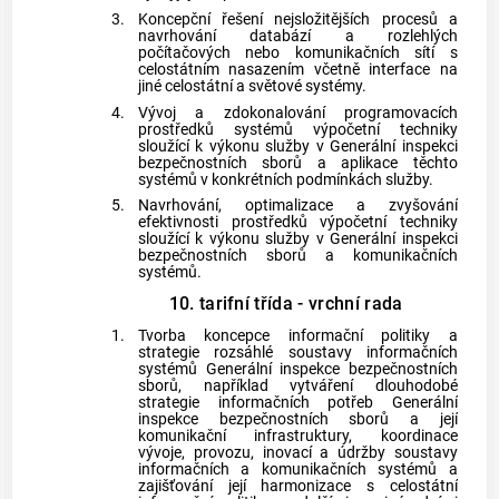
3.
Koncepční řešení nejsložitějších procesů a
navrhování databází a rozlehlých
počítačových nebo komunikačních sítí s
celostátním nasazením včetně interface na
jiné celostátní a světové systémy.
4.
Vývoj a zdokonalování programovacích
prostředků systémů výpočetní techniky
sloužící k výkonu služby v Generální inspekci
bezpečnostních sborů a aplikace těchto
systémů v konkrétních podmínkách služby.
5.
Navrhování, optimalizace a zvyšování
efektivnosti prostředků výpočetní techniky
sloužící k výkonu služby v Generální inspekci
bezpečnostních sborů a komunikačních
systémů.
10. tarifní třída - vrchní rada
1.
Tvorba koncepce informační politiky a
strategie rozsáhlé soustavy informačních
systémů Generální inspekce bezpečnostních
sborů, například vytváření dlouhodobé
strategie informačních potřeb Generální
inspekce bezpečnostních sborů a její
komunikační infrastruktury, koordinace
vývoje, provozu, inovací a údržby soustavy
informačních a komunikačních systémů a
zajišťování její harmonizace s celostátní