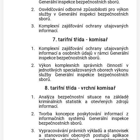
Generální inspekce bezpečnostních sborů.
2.
Osvědčování odborné způsobilosti pro výkon
služby v Generální inspekci bezpečnostních
sborů.
3.
Komplexní zajišťování ochrany utajovaných
informací.
7. tarifní třída - komisař
1.
Komplexní zajišťování ochrany utajovaných
informací a osobních údajů v rámci Generální
inspekce bezpečnostních sborů.
2.
Výkon komplexních správních činností v
jednotlivých specializovaných oborech výkonu
služby Generální inspekce bezpečnostních
sborů.
8. tarifní třída - vrchní komisař
1.
Analýza bezpečnostní situace na základě
kriminálních statistik a otevřených zdrojů
informací.
2.
Tvorba koncepce poskytování informací z
informačních systémů Generální inspekce
bezpečnostních sborů.
3.
Vypracovávání právních výkladů a stanovisek
a stanovování obecných postupů aplikace