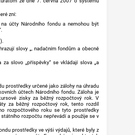
Euratom ze dne 7. června 2007 o systému
eré zní:
y na účty Národního fondu a nemohou být
.
).
hrazují slovy „, nadačním fondům a obecně
 za slovo „příspěvky“ se vkládají slova „a
du prostředky určené jako zálohy na úhradu
nkovních účtech Národního fondu. Záloha je
 kursové zisky za běžný rozpočtový rok. V
áty za běžný rozpočtový rok, tento rozdíl
ého rozpočtového roku se tyto prostředky
 státního rozpočtu nepřevádí a použije se v
ndu prostředky ve výši výdajů, které byly z