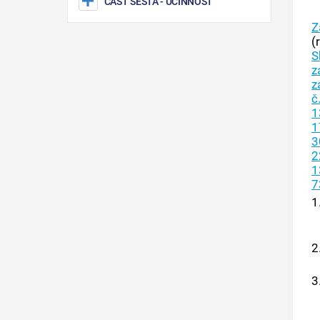
ČÁST ŠESTÁ
- ÚČINNOST
Z
(
S
z
z
č
1
1
3
2
1
7
1
2
3