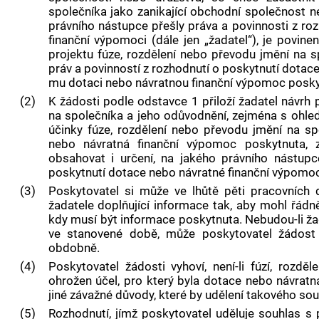
společníka jako zanikající obchodní společnost n
právního nástupce přešly práva a povinnosti z ro
finanční výpomoci (dále jen „žadatel“), je povin
projektu fúze, rozdělení nebo převodu jmění na
práv a povinností z rozhodnutí o poskytnutí dotac
mu dotaci nebo návratnou finanční výpomoc posky
(2)
K žádosti podle odstavce 1 přiloží žadatel návrh 
na společníka a jeho odůvodnění, zejména s ohle
účinky fúze, rozdělení nebo převodu jmění na sp
nebo návratná finanční výpomoc poskytnuta, z
obsahovat i určení, na jakého právního nástupc
poskytnutí dotace nebo návratné finanční výpomoci
(3)
Poskytovatel si může ve lhůtě pěti pracovních
žadatele doplňující informace tak, aby mohl řád
kdy musí být informace poskytnuta. Nebudou-li 
ve stanovené době, může poskytovatel žádost 
obdobně.
(4)
Poskytovatel žádosti vyhoví, není-li fúzí, roz
ohrožen účel, pro který byla dotace nebo návratn
jiné závažné důvody, které by udělení takového souh
(5)
Rozhodnutí, jímž poskytovatel uděluje souhlas s