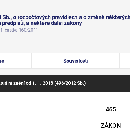
 Sb., o rozpočtových pravidlech a o změně některých
h předpisů, a některé další zákony
11
, částka 160/2011
ie
Souvislosti
tuální znění
od 1. 1. 2013
(
496/2012 Sb.
)
465
ZÁKON