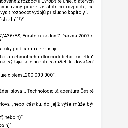
ncované z rozpočtu Evropské unie, o kterých
inancovány pouze ze státního rozpočtu; na
ýšit rozpočet výdajů příslušné kapitoly.“.
11f
důchodu
)“.
07/436/ES, Euratom ze dne 7. června 2007 o
.
ámky pod čarou se zrušují.
ého a nehmotného dlouhodobého majetku“
iné výdaje a činnosti sloužící k dosažení
zuje číslem „200 000 000“.
ládají slova „, Technologická agentura České
lova „nebo částku, do jejíž výše může být
f) nebo h)“.
bo h)“.