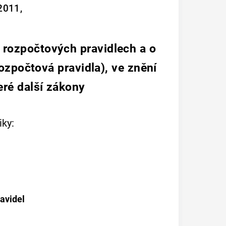
2011,
 rozpočtových pravidlech a o
ozpočtová pravidla), ve znění
eré další zákony
ky:
avidel