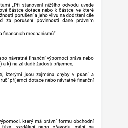
ětami „Při stanovení nižšího odvodu uvede
kové částce dotace nebo k částce, ve které
nosti porušení a jeho vlivu na dodržení cíle
od za porušení povinnosti dané právním
 „a finančních mechanismů“.
ebo návratné finanční výpomoci práva nebo
j) a k) na základě žádosti příjemce,
í, kterými jsou zejména chyby v psaní a
ručí příjemci dotace nebo návratné finanční
 výpomoci, který má právní formu obchodní
 fúze, rozdělení nebo převodu jmění na