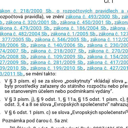
Čl. I
ákon č. 218/2000 Sb., o rozpočtových pravidlech a 
rozpočtová pravidla), ve znění
zákona č. 493/2000 Sb.
,
zá
b.
,
zákona č. 320/2001 Sb.
,
zákona č. 450/2001 Sb.
,
zákon
ákona č. 479/2003 Sb.
,
zákona č. 186/2004 Sb.
,
zákona 
ákona č. 482/2004 Sb.
,
zákona č. 1/2005 Sb.
,
zákona č. 12
. 377/2005 Sb.
,
zákona č. 546/2005 Sb.
,
zákona č. 112/2
38/2006 Sb.
,
zákona č. 140/2006 Sb.
,
zákona č. 230/20
74/2007 Sb.
,
zákona č. 218/2007 Sb.
,
zákona č. 270/20
06/2008 Sb.
,
zákona č. 109/2009 Sb.
,
zákona č. 154/20
27/2009 Sb.
,
zákona č. 281/2009 Sb.
,
zákona č. 417/20
39/2010 Sb.
,
zákona č. 199/2010 Sb.
,
zákona č. 427/20
3/2011 Sb.
, se mění takto:
.
V § 3 písm. e) se za slovo „poskytnuty“ vkládají slova 
byly prostředky zařazeny do státního rozpočtu nebo př
se stanoveným účelem nebo podmínkami vydány“.
.
V § 3 písm. j), § 9 odst. 1, § 11a, § 15 odst. 1 písm. c),
odst. 3, 4 a 8 se slova „Evropských společenství“ nahrazuj
5
.
V § 6 odst. 1 písm. c) se slova „Evropských společenství
Poznámka pod čarou č. 5a zní:
5a