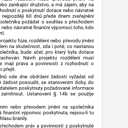
ebo zanikající družstvo, a má zájem, aby na
zhodnutí o poskytnutí dotace nebo návratné
en nejpozději 60 dnů přede dnem zveřejnění
 společníka požádat o souhlas s přechodem
e nebo návratné finanční výpomoci toho, kdo
tl.
projektu fúze, rozdělení nebo převodu jmění
dem na skutečnost, zda i poté, co nastanou
olečníka, bude účel, pro který byla dotace
achován. Návrh projektu rozdělení musí
e mají práva a povinnosti z rozhodnutí o
 přejít.
 dnů ode dne obdržení žádosti vyžádat od
ně žádost posoudit, se stanovením doby, do
žadatelem poskytnuty požadované informace
zamítnout. Ustanovení § 14b se použije
dělením nebo převodem jmění na společníka
á finanční výpomoc poskytnuta, nejsou-li tu
lasu bránily.
 přechodem práv a povinností z poskytnuté