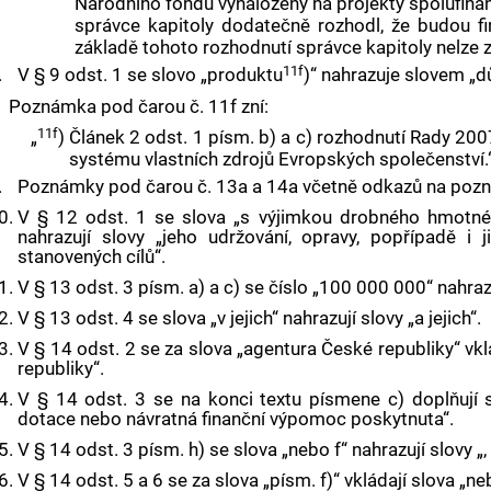
Národního fondu vynaloženy na projekty spolufina
správce kapitoly dodatečně rozhodl, že budou f
základě tohoto rozhodnutí správce kapitoly nelze zv
11f
.
V § 9 odst. 1 se slovo „produktu
)“ nahrazuje slovem „
Poznámka pod čarou č. 11f zní:
11f
„
)
Článek 2 odst. 1 písm. b) a c) rozhodnutí Rady 20
systému vlastních zdrojů Evropských společenství.“
.
Poznámky pod čarou č. 13a a 14a včetně odkazů na pozn
0.
V § 12 odst. 1 se slova „s výjimkou drobného hmotn
nahrazují slovy „jeho udržování, opravy, popřípadě i j
stanovených cílů“.
1.
V § 13 odst. 3 písm. a) a c) se číslo „100 000 000“ nahra
2.
V § 13 odst. 4 se slova „v jejich“ nahrazují slovy „a jejich“.
3.
V § 14 odst. 2 se za slova „agentura České republiky“ vk
republiky“.
4.
V § 14 odst. 3 se na konci textu písmene c) doplňují s
dotace nebo návratná finanční výpomoc poskytnuta“.
5.
V § 14 odst. 3 písm. h) se slova „nebo f“ nahrazují slovy „, 
6.
V § 14 odst. 5 a 6 se za slova „písm. f)“ vkládají slova „ne