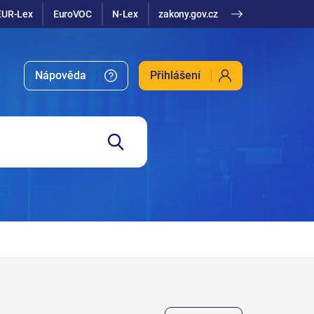
EUR-Lex
EuroVOC
N-Lex
zakony.gov.cz
Nápověda
Přihlášení