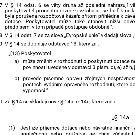
7.
V § 14 odst. 6 se věty druhá až poslední nahrazují v
poskytovatel procentní rozmezí vztahující se buď k cel
byla porušena rozpočtová kázeň; přitom přihlédne k závaž
dotace. Poskytovatel může také stanovit nižší odv
předpisem; v tom případě postupuje obdobně.“.
8.
V § 14 odst. 7 se za slova „Evropské unie“ vkládají slova
9.
V § 14 se doplňuje odstavec 13, který zní:
„(13)
Poskytovatel
a)
může změnit v rozhodnutí o poskytnutí dotace n
povinnosti uvedené v odstavci 3 písm. c), e) až h, 
b)
provede písemně opravu zřejmých nesprávnost
počtech, vydáním opravného rozhodnutí, které do
výpomoci.“.
0.
Za § 14 se vkládají nové § 14a až 14e, které znějí:
„§ 14a
(1)
Jestliže příjemce dotace nebo návratné finanční
společnosti nebo družstva, se chce zúčastnit