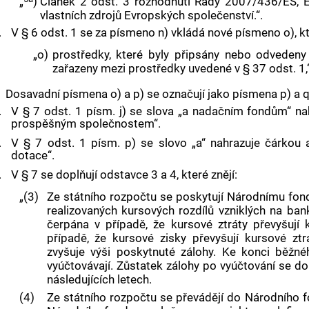
„
)
Článek 2 odst. 3 rozhodnutí Rady 2007/436/ES, 
vlastních zdrojů Evropských společenství.“.
.
V § 6 odst. 1 se za písmeno n) vkládá nové písmeno o), kt
„o)
prostředky, které byly připsány nebo odveden
zařazeny mezi prostředky uvedené v § 37 odst. 1,“
Dosavadní písmena o) a p) se označují jako písmena p) a q
.
V § 7 odst. 1 písm. j) se slova „a nadačním fondům“ na
prospěšným společnostem“.
.
V § 7 odst. 1 písm. p) se slovo „a“ nahrazuje čárkou a
dotace“.
.
V § 7 se doplňují odstavce 3 a 4, které znějí:
„(3)
Ze státního rozpočtu se poskytují Národnímu fon
realizovaných kursových rozdílů vzniklých na ba
čerpána v případě, že kursové ztráty převyšují
případě, že kursové zisky převyšují kursové ztr
zvyšuje výši poskytnuté zálohy. Ke konci běžn
vyúčtovávají. Zůstatek zálohy po vyúčtování se do
následujících letech.
(4)
Ze státního rozpočtu se převádějí do Národního fo