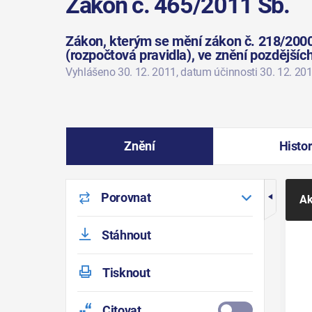
Zákon č. 465/2011 Sb.
Zákon, kterým se mění zákon č. 218/2000
(rozpočtová pravidla), ve znění pozdějšíc
Vyhlášeno 30. 12. 2011
, datum účinnosti 30. 12. 20
Znění
Histor
Porovnat
Ak
Stáhnout
Tisknout
Citovat