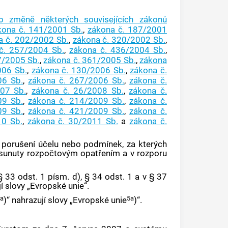
o změně některých souvisejících zákonů
kona č. 141/2001 Sb.
,
zákona č. 187/2001
a č. 202/2002 Sb.
,
zákona č. 320/2002 Sb.
,
č. 257/2004 Sb.
,
zákona č. 436/2004 Sb.
,
7/2005 Sb.
,
zákona č. 361/2005 Sb.
,
zákona
006 Sb.
,
zákona č. 130/2006 Sb.
,
zákona č.
06 Sb.
,
zákona č. 267/2006 Sb.
,
zákona č.
07 Sb.
,
zákona č. 26/2008 Sb.
,
zákona č.
09 Sb.
,
zákona č. 214/2009 Sb.
,
zákona č.
09 Sb.
,
zákona č. 421/2009 Sb.
,
zákona č.
10 Sb.
,
zákona č. 30/2011 Sb.
a
zákona č.
„, porušení účelu nebo podmínek, za kterých
esunuty rozpočtovým opatřením a v rozporu
 § 33 odst. 1 písm. d), § 34 odst. 1 a v § 37
í slovy „Evropské unie“.
a
5a
)“ nahrazují slovy „Evropské unie
)“.