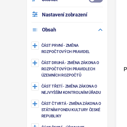
Nastavení zobrazení
Obsah
ČÁST PRVNÍ
- ZMĚNA
ROZPOČTOVÝCH PRAVIDEL
ČÁST DRUHÁ
- ZMĚNA ZÁKONA O
P
ROZPOČTOVÝCH PRAVIDLECH
ÚZEMNÍCH ROZPOČTŮ
ČÁST TŘETÍ
- ZMĚNA ZÁKONA O
NEJVYŠŠÍM KONTROLNÍM ÚŘADU
ČÁST ČTVRTÁ
- ZMĚNA ZÁKONA O
STÁTNÍM FONDU KULTURY ČESKÉ
REPUBLIKY