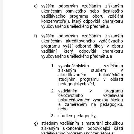
e)
vyšším odborným vzděláním získaným
ukončením osmiletého nebo šestiletého
vzdělávacího programu oboru vzdělání
1
konzervatoře
), který odpovídá charakteru
vyučovaného uměleckého předmětu,
f)
vyšším odborným vzděláním získaným
ukončením akreditovaného vzdělávacího
programu vyšší odborné školy v oboru
vzdělání, který odpovídá charakteru
vyučovaného uměleckého předmětu, a
1.
vysokoškolským vzděláním
získaným studiem v
akreditovaném bakalářském
studijním programu v oblasti
pedagogických věd,
2.
vzděláním v programu
celoživotního vzdělávání
uskutečňovaném vysokou školou
a zaměřeném na pedagogiku,
nebo
3.
studiem pedagogiky,
g)
středním vzděláním s maturitní zkouškou
získaným ukončením odpovídající části
vzdělávacího programu konzervatoře a