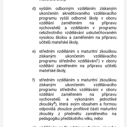
d)
vyšším odborným vzděláním získaným
ukončením akreditovaného vzdělávacího
programu vyšší odborné školy v oboru
vzdělání zaměřeném na přípravu
vychovatelů a vzděláním v programu
celoživotního vzdělávání uskutečňovaném
vysokou školou a zaměřeném na přípravu
učitelů mateřské školy,
e)
středním vzděláním s maturitní zkouškou
získaným ukončením vzdělávacího
1
programu středního vzdělávání
) v oboru
vzdělání zaměřeném na přípravu učitelů
mateřské školy,
f)
středním vzděláním s maturitní zkouškou
získaným ukončením vzdělávacího
programu středního vzdělávání v oboru
vzdělání zaměřeném na přípravu
vychovatelů a vykonáním jednotlivé
8
zkoušky
), která svým obsahem a formou
odpovídá zkoušce profilové části maturitní
zkoušky z předmětu zaměřeného na
pedagogiku předškolního věku, nebo