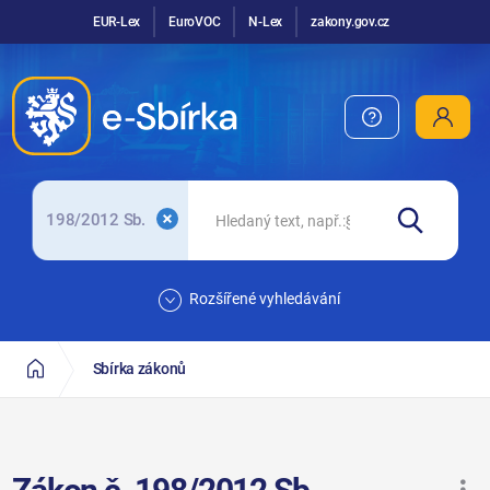
EUR-Lex
EuroVOC
N-Lex
zakony.gov.cz
198/2012 Sb.
Rozšířené vyhledávání
Sbírka zákonů