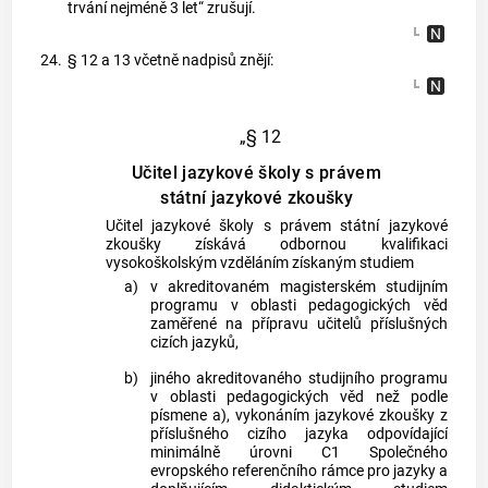
trvání nejméně 3 let“ zrušují.
24.
§ 12 a 13 včetně nadpisů znějí:
„§ 12
Učitel jazykové školy s právem
státní jazykové zkoušky
Učitel jazykové školy s právem státní jazykové
zkoušky získává odbornou kvalifikaci
vysokoškolským vzděláním získaným studiem
a)
v akreditovaném magisterském studijním
programu v oblasti pedagogických věd
zaměřené na přípravu učitelů příslušných
cizích jazyků,
b)
jiného akreditovaného studijního programu
v oblasti pedagogických věd než podle
písmene a), vykonáním jazykové zkoušky z
příslušného cizího jazyka odpovídající
minimálně úrovni C1 Společného
evropského referenčního rámce pro jazyky a