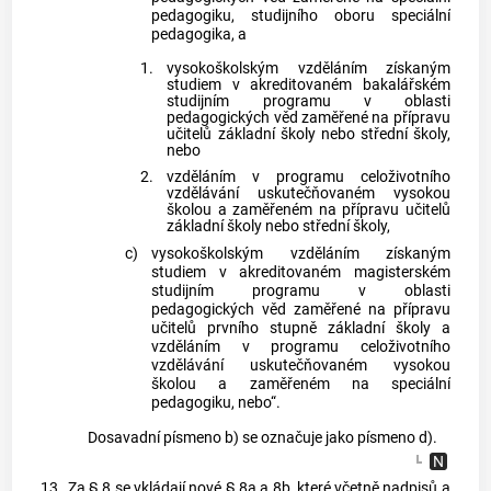
pedagogiku, studijního oboru speciální
pedagogika, a
1.
vysokoškolským vzděláním získaným
studiem v akreditovaném bakalářském
studijním programu v oblasti
pedagogických věd zaměřené na přípravu
učitelů základní školy nebo střední školy,
nebo
2.
vzděláním v programu celoživotního
vzdělávání uskutečňovaném vysokou
školou a zaměřeném na přípravu učitelů
základní školy nebo střední školy,
c)
vysokoškolským vzděláním získaným
studiem v akreditovaném magisterském
studijním programu v oblasti
pedagogických věd zaměřené na přípravu
učitelů prvního stupně základní školy a
vzděláním v programu celoživotního
vzdělávání uskutečňovaném vysokou
školou a zaměřeném na speciální
pedagogiku, nebo“.
Dosavadní písmeno b) se označuje jako písmeno d).
13.
Za § 8 se vkládají nové § 8a a 8b, které včetně nadpisů a