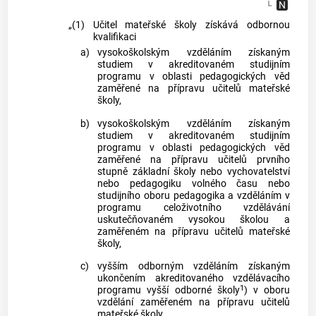
„(1)
Učitel mateřské školy získává odbornou
kvalifikaci
a)
vysokoškolským vzděláním získaným
studiem v akreditovaném studijním
programu v oblasti pedagogických věd
zaměřené na přípravu učitelů mateřské
školy,
b)
vysokoškolským vzděláním získaným
studiem v akreditovaném studijním
programu v oblasti pedagogických věd
zaměřené na přípravu učitelů prvního
stupně základní školy nebo vychovatelství
nebo pedagogiku volného času nebo
studijního oboru pedagogika a vzděláním v
programu celoživotního vzdělávání
uskutečňovaném vysokou školou a
zaměřeném na přípravu učitelů mateřské
školy,
c)
vyšším odborným vzděláním získaným
ukončením akreditovaného vzdělávacího
1
programu vyšší odborné školy
) v oboru
vzdělání zaměřeném na přípravu učitelů
mateřské školy,