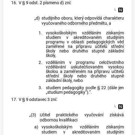
16.
V § 9 odst. 2 písmeno d) zní:
„d)
studijního oboru, který odpovídá charakteru
vyučovaného odborného předmětu, a
1.
vysokoškolským vzděláním získaným
studiem v akreditovaném studijním
programu v oblasti pedagogických věd
zaměřené na přípravu učitelů střední
školy nebo druhého stupně základní
školy,
2.
vzděláním v programu celoživotního
vzdělávání uskutečňovaném vysokou
školou a zaměřeném na přípravu učitelů
střední školy nebo druhého stupně
základní školy, nebo
3.
studiem pedagogiky podle § 22 (dále jen
„studium pedagogiky“).“.
17.
V § 9 odstavec 3 zní:
„(3)
Učitel praktického vyučování získává
odbornou kvalifikaci
a)
vysokoškolským vzděláním získaným
studiem v akreditovaném studijním