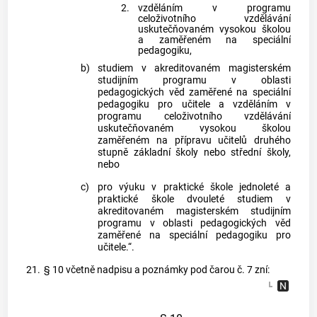
2.
vzděláním v programu
celoživotního vzdělávání
uskutečňovaném vysokou školou
a zaměřeném na speciální
pedagogiku,
b)
studiem v akreditovaném magisterském
studijním programu v oblasti
pedagogických věd zaměřené na speciální
pedagogiku pro učitele a vzděláním v
programu celoživotního vzdělávání
uskutečňovaném vysokou školou
zaměřeném na přípravu učitelů druhého
stupně základní školy nebo střední školy,
nebo
c)
pro výuku v praktické škole jednoleté a
praktické škole dvouleté studiem v
akreditovaném magisterském studijním
programu v oblasti pedagogických věd
zaměřené na speciální pedagogiku pro
učitele.“.
21.
§ 10 včetně nadpisu a poznámky pod čarou č. 7 zní: