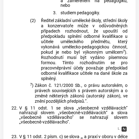
a zaměřeném na pedagogiku,
nebo
3.
studiem pedagogiky.
(2)
Ředitel základní umělecké školy, střední školy
a konzervatoře může v odůvodněných
případech rozhodnout, že upouští od
předpokladu splnění odborné kvalifikace u
učitele uměleckého předmětu, který
vykonává umělecko-pedagogickou činnost,
7
pokud je nebo byl výkonným umělcem
).
Rozhodnutí musí být vydáno písemnou
formou. Tímto rozhodnutím se pro
pracovněprávní účely považuje předpoklad
odborné kvalifikace učitele na dané škole za
splněný.
7
)
Zákon č. 121/2000 Sb., o právu autorském, o
právech souvisejících s právem autorským a o
změně některých zákonů (autorský zákon), ve
znění pozdějších předpisů.“.
22.
V § 11 odst. 1 se slova „všeobecně vzdělávacích“
nahrazují slovem „všeobecně-vzdělávacích“ a slova
„všeobecně vzdělávacího“ se nahrazují slovem
„všeobecně-vzdělávacího“.
23.
V § 11 odst. 2 písm. c) se slova „, a praxí v oboru v délce