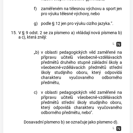
f)
zaměřeném na tělesnou výchovu a sport jen
pro výuku tělesné výchovy, nebo
g)
podle § 12 jen pro výuku cizího jazyka.“.
15.
V § 9 odst. 2 se za písmeno a) vkládají nová písmena b)
a c), která znějí:
„b)
v oblasti pedagogických věd zaměřené na
přípravu učitelů všeobecně-vzdělávacích
předmětů druhého stupně základní školy a
všeobecně-vzdělávacích předmětů střední
školy studijního oboru, který odpovídá
charakteru vyučovaného odborného
předmětu,
c)
v oblasti pedagogických věd zaměřené na
přípravu učitelů všeobecně-vzdělávacích
předmětů střední školy studijního oboru,
který odpovídá charakteru vyučovaného
odborného předmětu, nebo“.
Dosavadní písmeno b) se označuje jako písmeno d).