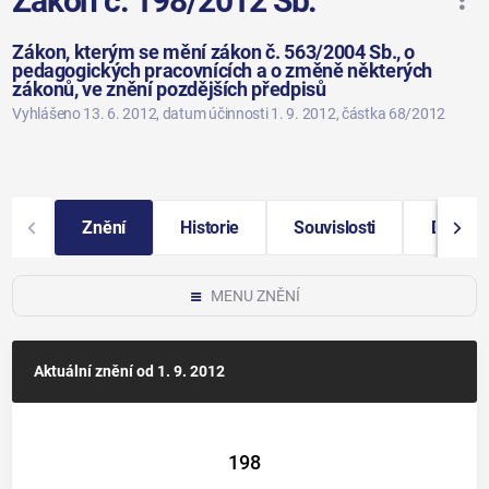
Zákon č. 198/2012 Sb.
Zákon, kterým se mění zákon č. 563/2004 Sb., o
pedagogických pracovnících a o změně některých
zákonů, ve znění pozdějších předpisů
Vyhlášeno 13. 6. 2012
, datum účinnosti 1. 9. 2012
, částka 68/2012
Znění
Historie
Souvislosti
Další i
MENU ZNĚNÍ
Aktuální znění
od 1. 9. 2012
198