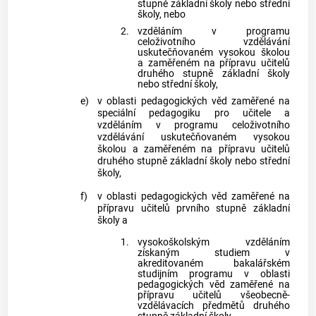
stupně základní školy nebo střední
školy, nebo
2.
vzděláním v programu
celoživotního vzdělávání
uskutečňovaném vysokou školou
a zaměřeném na přípravu učitelů
druhého stupně základní školy
nebo střední školy,
e)
v oblasti pedagogických věd zaměřené na
speciální pedagogiku pro učitele a
vzděláním v programu celoživotního
vzdělávání uskutečňovaném vysokou
školou a zaměřeném na přípravu učitelů
druhého stupně základní školy nebo střední
školy,
f)
v oblasti pedagogických věd zaměřené na
přípravu učitelů prvního stupně základní
školy a
1.
vysokoškolským vzděláním
získaným studiem v
akreditovaném bakalářském
studijním programu v oblasti
pedagogických věd zaměřené na
přípravu učitelů všeobecně-
vzdělávacích předmětů druhého