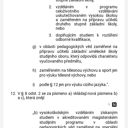
stupně základní školy,
2.
vzděláním v programu
celoživotního vzdělávání
uskutečňovaném vysokou školou
a zaměřeném na přípravu učitelů
druhého stupně základní školy,
nebo
3.
doplňujícím studiem k rozšíření
odborné kvalifikace,
g)
v oblasti pedagogických věd zaměřené na
přípravu učitelů základní umělecké školy
studijního oboru, který odpovídá charakteru
vyučovaného předmětu,
h)
zaměřeném na tělesnou výchovu a sport jen
pro výuku tělesné výchovy, nebo
i)
podle § 12 jen pro výuku cizího jazyka.“.
12.
V § 8 odst. 2 se za písmeno a) vkládají nová písmena b)
a c), která znějí:
„b)
vysokoškolským vzděláním získaným
studiem v akreditovaném magisterském
studijním programu v oblasti
pedagogických věd zaměřené na speciální