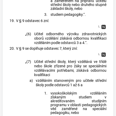
a zaměřeném na přípravu učitelů
střední školy nebo druhého stupně
základní školy, nebo
3.
studiem pedagogiky.“.
19.
V § 9 odstavec 6 zní:
„(6)
Učitel odborného výcviku zdravotnických
oborů vzdělání získává odbornou kvalifikaci
vzděláním podle odstavců 3 a 4.“.
20.
V § 9 se doplňuje odstavec 7, který zní:
„(7)
Učitel střední školy, který vzdělává ve třídě
nebo škole zřízené pro žáky se speciálními
vzdělávacími potřebami, získává odbornou
kvalifikaci
a)
vzděláním stanoveným pro učitele střední
školy podle odstavců 1 až 6 a
1.
vysokoškolským vzděláním
získaným studiem v
akreditovaném studijním
programu v oblasti pedagogických
věd zaměřené na speciální
pedagogiku, nebo