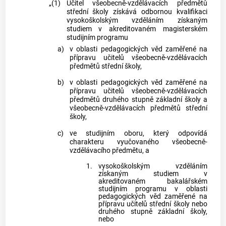
„(1)
Učitel všeobecně-vzdělávacích předmětů
střední školy získává odbornou kvalifikaci
vysokoškolským vzděláním získaným
studiem v akreditovaném magisterském
studijním programu
a)
v oblasti pedagogických věd zaměřené na
přípravu učitelů všeobecně-vzdělávacích
předmětů střední školy,
b)
v oblasti pedagogických věd zaměřené na
přípravu učitelů všeobecně-vzdělávacích
předmětů druhého stupně základní školy a
všeobecně-vzdělávacích předmětů střední
školy,
c)
ve studijním oboru, který odpovídá
charakteru vyučovaného všeobecně-
vzdělávacího předmětu, a
1.
vysokoškolským vzděláním
získaným studiem v
akreditovaném bakalářském
studijním programu v oblasti
pedagogických věd zaměřené na
přípravu učitelů střední školy nebo
druhého stupně základní školy,
nebo