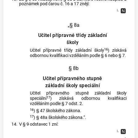
poznámek pod čarou č. 16 a 17 znějí:
„§ 8a
Učitel přípravné třídy základní
školy
16
Učitel přípravné třídy základní školy
) získává
odbornou kvalifikaci vzděláním podle § 6 nebo § 7.
§ 8b
Učitel přípravného stupně
základní školy speciální
Učitel přípravného stupně základní školy
17
speciální
) získává odbornou kvalifikaci
vzděláním podle § 7 odst. 2.
16
)
§ 47 školského zákona.
17
)
§ 48a školského zákona.“.
14.
V § 9 odstavec 1 zní: