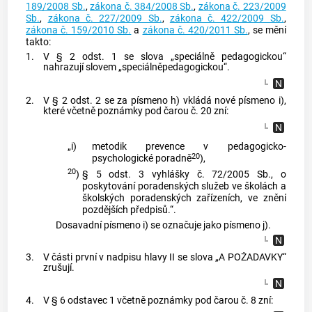
189/2008 Sb.
,
zákona č. 384/2008 Sb.
,
zákona č. 223/2009
Sb.
,
zákona č. 227/2009 Sb.
,
zákona č. 422/2009 Sb.
,
zákona č. 159/2010 Sb.
a
zákona č. 420/2011 Sb.
, se mění
takto:
1.
V § 2 odst. 1 se slova „speciálně pedagogickou“
nahrazují slovem „speciálněpedagogickou“.
2.
V § 2 odst. 2 se za písmeno h) vkládá nové písmeno i),
které včetně poznámky pod čarou č. 20 zní:
„i)
metodik prevence v pedagogicko-
20
psychologické poradně
),
20
)
§ 5 odst. 3 vyhlášky č. 72/2005 Sb., o
poskytování poradenských služeb ve školách a
školských poradenských zařízeních, ve znění
pozdějších předpisů.“.
Dosavadní písmeno i) se označuje jako písmeno j).
3.
V části první v nadpisu hlavy II se slova „A POŽADAVKY“
zrušují.
4.
V § 6 odstavec 1 včetně poznámky pod čarou č. 8 zní: