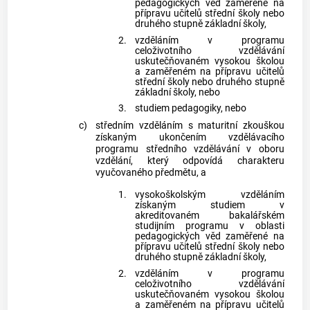
pedagogických věd zaměřené na
přípravu učitelů střední školy nebo
druhého stupně základní školy,
2.
vzděláním v programu
celoživotního vzdělávání
uskutečňovaném vysokou školou
a zaměřeném na přípravu učitelů
střední školy nebo druhého stupně
základní školy, nebo
3.
studiem pedagogiky, nebo
c)
středním vzděláním s maturitní zkouškou
získaným ukončením vzdělávacího
programu středního vzdělávání v oboru
vzdělání, který odpovídá charakteru
vyučovaného předmětu, a
1.
vysokoškolským vzděláním
získaným studiem v
akreditovaném bakalářském
studijním programu v oblasti
pedagogických věd zaměřené na
přípravu učitelů střední školy nebo
druhého stupně základní školy,
2.
vzděláním v programu
celoživotního vzdělávání
uskutečňovaném vysokou školou
a zaměřeném na přípravu učitelů