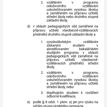
2.
vzděláním v programu
celoživotního vzdělávání
uskutečňovaném vysokou školou
a zaměřeném na přípravu učitelů
střední školy nebo druhého stupně
základní školy,
d)
v oblasti pedagogických věd zaměřené na
přípravu učitelů všeobecně-vzdělávacích
předmětů druhého stupně základní školy a
1.
vysokoškolským vzděláním
získaným studiem v
akreditovaném bakalářském
studijním programu v oblasti
pedagogických věd zaměřené na
přípravu učitelů všeobecně-
vzdělávacích předmětů střední
školy,
2.
vzděláním v programu
celoživotního vzdělávání
uskutečňovaném vysokou školou
a zaměřeném na přípravu učitelů
střední školy, nebo
3.
doplňujícím studiem k rozšíření
odborné kvalifikace,
e)
podle § 8 odst. 1 písm. a) jen pro výuku na
nižším stupni víceletého gymnázia,