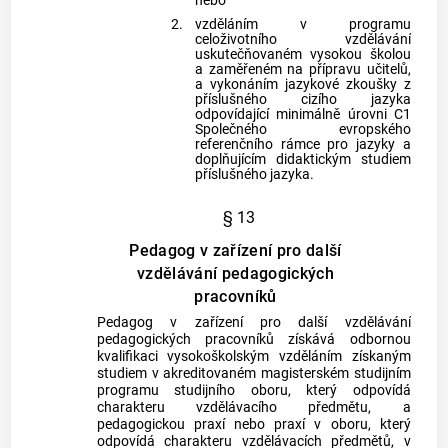
nebo
2.
vzděláním v programu
celoživotního vzdělávání
uskutečňovaném vysokou školou
a zaměřeném na přípravu učitelů,
a vykonáním jazykové zkoušky z
příslušného cizího jazyka
odpovídající minimálně úrovni C1
Společného evropského
referenčního rámce pro jazyky a
doplňujícím didaktickým studiem
příslušného jazyka.
§ 13
Pedagog v zařízení pro další
vzdělávání pedagogických
pracovníků
Pedagog v zařízení pro další vzdělávání
pedagogických pracovníků získává odbornou
kvalifikaci vysokoškolským vzděláním získaným
studiem v akreditovaném magisterském studijním
programu studijního oboru, který odpovídá
charakteru vzdělávacího předmětu, a
pedagogickou praxí nebo praxí v oboru, který
odpovídá charakteru vzdělávacích předmětů, v