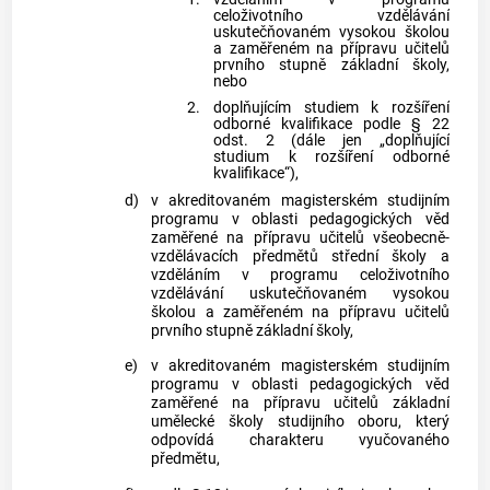
celoživotního vzdělávání
uskutečňovaném vysokou školou
a zaměřeném na přípravu učitelů
prvního stupně základní školy,
nebo
2.
doplňujícím studiem k rozšíření
odborné kvalifikace podle § 22
odst. 2 (dále jen „doplňující
studium k rozšíření odborné
kvalifikace“),
d)
v akreditovaném magisterském studijním
programu v oblasti pedagogických věd
zaměřené na přípravu učitelů všeobecně-
vzdělávacích předmětů střední školy a
vzděláním v programu celoživotního
vzdělávání uskutečňovaném vysokou
školou a zaměřeném na přípravu učitelů
prvního stupně základní školy,
e)
v akreditovaném magisterském studijním
programu v oblasti pedagogických věd
zaměřené na přípravu učitelů základní
umělecké školy studijního oboru, který
odpovídá charakteru vyučovaného
předmětu,