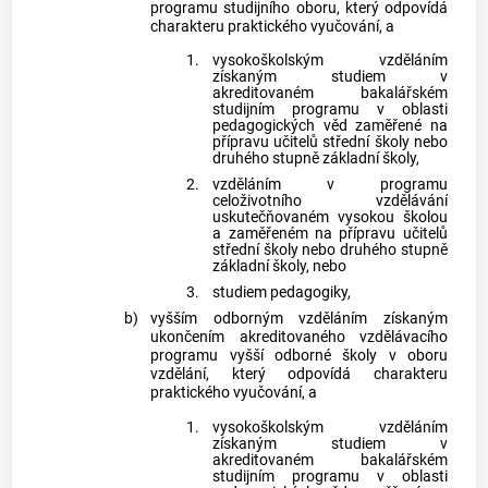
programu studijního oboru, který odpovídá
charakteru praktického vyučování, a
1.
vysokoškolským vzděláním
získaným studiem v
akreditovaném bakalářském
studijním programu v oblasti
pedagogických věd zaměřené na
přípravu učitelů střední školy nebo
druhého stupně základní školy,
2.
vzděláním v programu
celoživotního vzdělávání
uskutečňovaném vysokou školou
a zaměřeném na přípravu učitelů
střední školy nebo druhého stupně
základní školy, nebo
3.
studiem pedagogiky,
b)
vyšším odborným vzděláním získaným
ukončením akreditovaného vzdělávacího
programu vyšší odborné školy v oboru
vzdělání, který odpovídá charakteru
praktického vyučování, a
1.
vysokoškolským vzděláním
získaným studiem v
akreditovaném bakalářském
studijním programu v oblasti