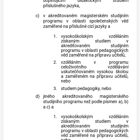
doplňujícím didaktickým studiem
příslušného jazyka,
c)
v akreditovaném magisterském studijním
programu v oblasti společenských věd
zaměřené na příslušné cizí jazyky a
1.
vysokoškolským vzděláním
získaným studiem v
akreditovaném studijním
programu v oblasti pedagogických
věd zaměřené na přípravu učitelů,
2.
vzděláním v programu
celoživotního vzdělávání
uskutečňovaném vysokou školou
a zaměřeném na přípravu učitelů,
nebo
3.
studiem pedagogiky, nebo
d)
jiného akreditovaného magisterského
studijního programu než podle písmen a), b)
a c) a
1.
vysokoškolským vzděláním
získaným studiem v
akreditovaném studijním
programu v oblasti pedagogických
věd zaměřené na přípravu učitelů,