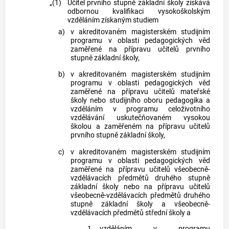
„(1)
Učitel prvního stupně základní školy získává
odbornou kvalifikaci vysokoškolským
vzděláním získaným studiem
a)
v akreditovaném magisterském studijním
programu v oblasti pedagogických věd
zaměřené na přípravu učitelů prvního
stupně základní školy,
b)
v akreditovaném magisterském studijním
programu v oblasti pedagogických věd
zaměřené na přípravu učitelů mateřské
školy nebo studijního oboru pedagogika a
vzděláním v programu celoživotního
vzdělávání uskutečňovaném vysokou
školou a zaměřeném na přípravu učitelů
prvního stupně základní školy,
c)
v akreditovaném magisterském studijním
programu v oblasti pedagogických věd
zaměřené na přípravu učitelů všeobecně-
vzdělávacích předmětů druhého stupně
základní školy nebo na přípravu učitelů
všeobecně-vzdělávacích předmětů druhého
stupně základní školy a všeobecně-
vzdělávacích předmětů střední školy a
1.
vzděláním v programu