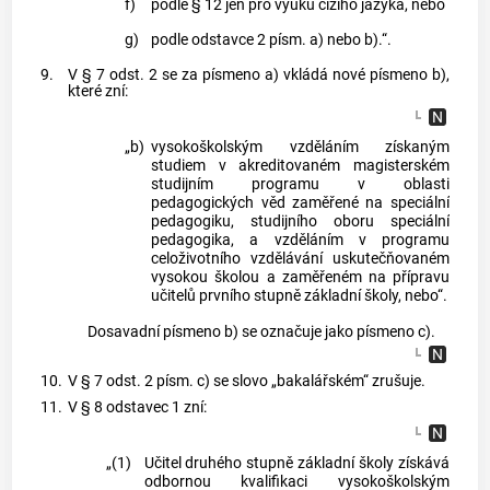
f)
podle § 12 jen pro výuku cizího jazyka, nebo
g)
podle odstavce 2 písm. a) nebo b).“.
9.
V § 7 odst. 2 se za písmeno a) vkládá nové písmeno b),
které zní:
„b)
vysokoškolským vzděláním získaným
studiem v akreditovaném magisterském
studijním programu v oblasti
pedagogických věd zaměřené na speciální
pedagogiku, studijního oboru speciální
pedagogika, a vzděláním v programu
celoživotního vzdělávání uskutečňovaném
vysokou školou a zaměřeném na přípravu
učitelů prvního stupně základní školy, nebo“.
Dosavadní písmeno b) se označuje jako písmeno c).
10.
V § 7 odst. 2 písm. c) se slovo „bakalářském“ zrušuje.
11.
V § 8 odstavec 1 zní:
„(1)
Učitel druhého stupně základní školy získává
odbornou kvalifikaci vysokoškolským