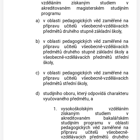
vzděláním získaným studiem v
akreditovaném magisterském studijním
programu
a)
v oblasti pedagogických věd zaměřené na
přípravu učitelů všeobecně-vzdělávacích
předmětů druhého stupně základní školy,
b)
v oblasti pedagogických věd zaměřené na
přípravu učitelů všeobecně-vzdělávacích
předmětů druhého stupně základní školy a
všeobecně-vzdělávacích předmětů střední
školy,
c)
v oblasti pedagogických věd zaměřené na
přípravu učitelů všeobecně-vzdělávacích
předmětů střední školy,
d)
studijního oboru, který odpovídá charakteru
vyučovaného předmětu, a
1.
vysokoškolským vzděláním
získaným studiem v
akreditovaném bakalářském
studijním programu v oblasti
pedagogických věd zaměřené na
přípravu učitelů všeobecně-
vzdělávacích předmětů druhého