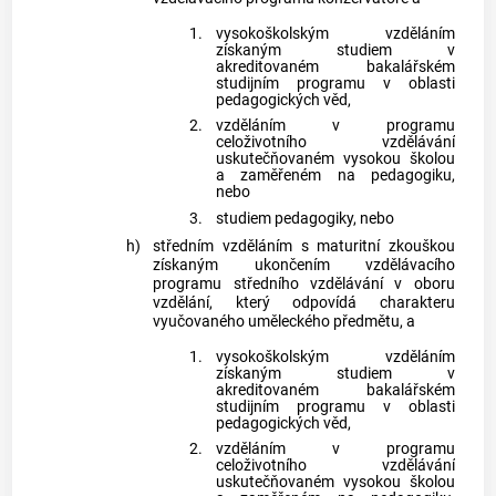
1.
vysokoškolským vzděláním
získaným studiem v
akreditovaném bakalářském
studijním programu v oblasti
pedagogických věd,
2.
vzděláním v programu
celoživotního vzdělávání
uskutečňovaném vysokou školou
a zaměřeném na pedagogiku,
nebo
3.
studiem pedagogiky, nebo
h)
středním vzděláním s maturitní zkouškou
získaným ukončením vzdělávacího
programu středního vzdělávání v oboru
vzdělání, který odpovídá charakteru
vyučovaného uměleckého předmětu, a
1.
vysokoškolským vzděláním
získaným studiem v
akreditovaném bakalářském
studijním programu v oblasti
pedagogických věd,
2.
vzděláním v programu
celoživotního vzdělávání
uskutečňovaném vysokou školou