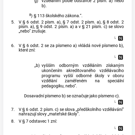
g)
vzděláním podle odstavce 2 písm. a) nebo
b).
8
)
§ 113 školského zákona.“.
5.
V § 6 odst. 2 písm. a), § 7 odst. 2 písm. a), § 8 odst. 2
písm. a), § 9 odst. 2 písm. a) a v § 21 písm. c) se slovo
„nebo“ zrušuje.
6.
V § 6 odst. 2 se za písmeno a) vkládá nové písmeno b),
které zní:
„b)
vyšším odborným vzděláním získaným
ukončením akreditovaného vzdělávacího
programu vyšší odborné školy v oboru
vzdělání zaměřeném na speciální
pedagogiku, nebo“.
Dosavadní písmeno b) se označuje jako písmeno c).
7.
V § 6 odst. 2 písm. c) se slova „předškolního vzdělávání“
nahrazují slovy „mateřské školy“.
8.
V § 7 odstavec 1 zní: