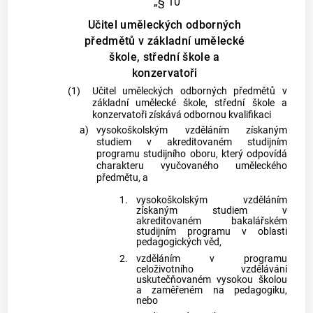
„§ 10
Učitel uměleckých odborných
předmětů v základní umělecké
škole, střední škole a
konzervatoři
(1)
Učitel uměleckých odborných předmětů v
základní umělecké škole, střední škole a
konzervatoři získává odbornou kvalifikaci
a)
vysokoškolským vzděláním získaným
studiem v akreditovaném studijním
programu studijního oboru, který odpovídá
charakteru vyučovaného uměleckého
předmětu, a
1.
vysokoškolským vzděláním
získaným studiem v
akreditovaném bakalářském
studijním programu v oblasti
pedagogických věd,
2.
vzděláním v programu
celoživotního vzdělávání
uskutečňovaném vysokou školou
a zaměřeném na pedagogiku,
nebo