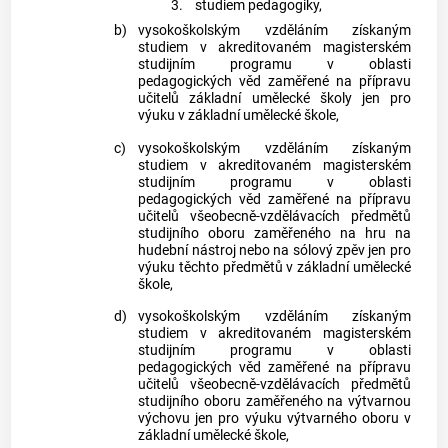
3.
studiem pedagogiky,
b)
vysokoškolským vzděláním získaným
studiem v akreditovaném magisterském
studijním programu v oblasti
pedagogických věd zaměřené na přípravu
učitelů základní umělecké školy jen pro
výuku v základní umělecké škole,
c)
vysokoškolským vzděláním získaným
studiem v akreditovaném magisterském
studijním programu v oblasti
pedagogických věd zaměřené na přípravu
učitelů všeobecně-vzdělávacích předmětů
studijního oboru zaměřeného na hru na
hudební nástroj nebo na sólový zpěv jen pro
výuku těchto předmětů v základní umělecké
škole,
d)
vysokoškolským vzděláním získaným
studiem v akreditovaném magisterském
studijním programu v oblasti
pedagogických věd zaměřené na přípravu
učitelů všeobecně-vzdělávacích předmětů
studijního oboru zaměřeného na výtvarnou
výchovu jen pro výuku výtvarného oboru v
základní umělecké škole,