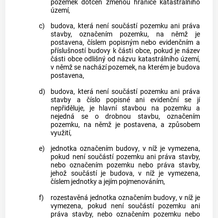
pozemek
dotčen změnou hranice
katastrálního
území
,
c)
budova
, která není součástí
pozemku
ani práva
stavby, označením
pozemku
, na němž je
postavena, číslem popisným nebo evidenčním a
příslušností
budovy
k části
obce
, pokud je název
části
obce
odlišný od názvu
katastrálního území
,
v němž se nachází
pozemek
, na kterém je
budova
postavena,
d)
budova
, která není součástí
pozemku
ani práva
stavby a číslo popisné ani evidenční se jí
nepřiděluje, je hlavní stavbou na
pozemku
a
nejedná se o
drobnou stavbu
, označením
pozemku
, na němž je postavena, a způsobem
využití,
e)
jednotka označením
budovy
, v níž je vymezena,
pokud není součástí
pozemku
ani práva stavby,
nebo označením
pozemku
nebo práva stavby,
jehož součástí je
budova
, v níž je vymezena,
číslem jednotky a jejím pojmenováním,
f)
rozestavěná jednotka označením
budovy
, v níž je
vymezena, pokud není součástí
pozemku
ani
práva stavby, nebo označením
pozemku
nebo