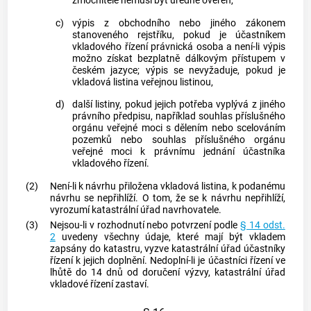
zmocnitele nemusí být úředně ověřen,
c)
výpis z obchodního nebo jiného zákonem
stanoveného rejstříku, pokud je účastníkem
vkladového řízení právnická osoba a není-li výpis
možno získat bezplatně dálkovým přístupem v
českém jazyce; výpis se nevyžaduje, pokud je
vkladová listina
veřejnou listinou
,
d)
další listiny, pokud jejich potřeba vyplývá z jiného
právního předpisu, například souhlas příslušného
orgánu veřejné moci s dělením nebo scelováním
pozemků
nebo souhlas příslušného orgánu
veřejné moci k právnímu jednání účastníka
vkladového řízení.
(2)
Není-li k návrhu přiložena vkladová listina, k podanému
návrhu se nepřihlíží. O tom, že se k návrhu nepřihlíží,
vyrozumí katastrální úřad navrhovatele.
(3)
Nejsou-li v rozhodnutí nebo potvrzení podle
§ 14 odst.
2
uvedeny všechny údaje, které mají být vkladem
zapsány do
katastru
, vyzve katastrální úřad účastníky
řízení k jejich doplnění. Nedoplní-li je účastníci řízení ve
lhůtě do 14 dnů od doručení výzvy, katastrální úřad
vkladové řízení zastaví.