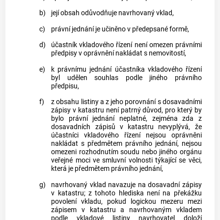
b)
její obsah odůvodňuje navrhovaný vklad,
c)
právní jednání je učiněno v předepsané formě,
d)
účastník vkladového řízení není omezen právními
předpisy v oprávnění nakládat s nemovitostí,
e)
k právnímu jednání účastníka vkladového řízení
byl udělen souhlas podle jiného právního
předpisu,
f)
z obsahu listiny a z jeho porovnání s dosavadními
zápisy v
katastru
není patrný důvod, pro který by
bylo právní jednání neplatné, zejména zda z
dosavadních zápisů v
katastru
nevyplývá, že
účastníci vkladového řízení nejsou oprávněni
nakládat s předmětem právního jednání, nejsou
omezeni rozhodnutím soudu nebo jiného orgánu
veřejné moci ve smluvní volnosti týkající se věci,
která je předmětem právního jednání,
g)
navrhovaný vklad navazuje na dosavadní zápisy
v
katastru
; z tohoto hlediska není na překážku
povolení vkladu, pokud logickou mezeru mezi
zápisem v
katastru
a navrhovaným vkladem
podle vkladové listiny navrhovatel doloží