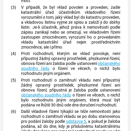
moci.
(3)
V případě, že byl vklad povolen a proveden, zašle
katastrální úřad účastníkům vkladového řízení
vyrozumění o tom, jaký vklad byl do
katastru
proveden,
a vkladovou listinu vyjme ze spisu a založí ji do sbírky
listin. Je-li účastník, jehož práva k nemovitosti podle
zápisu zanikají nebo se omezují, ve vkladovém řízení
zastoupen zmocněncem, vyrozumí ho o provedeném
vkladu katastrální úřad nejen prostřednictvím
zmocněnce, ale i přímo.
(4)
Proti rozhodnutí, kterým se vklad povoluje, není
přípustný žádný opravný prostředek, přezkumné řízení,
obnova řízení ani žaloba podle ustanovení
občanského
soudního řádu
o řízení ve věcech, o nichž bylo
rozhodnuto jiným orgánem.
(5)
Proti rozhodnutí o zamítnutí vkladu není přípustný
žádný opravný prostředek, přezkumné řízení ani
obnova řízení; přípustná je žaloba podle ustanovení
občanského soudního řádu
o řízení ve věcech, o nichž
bylo rozhodnuto jiným orgánem, která musí být
podána ve lhůtě 30 dnů ode dne doručení rozhodnutí.
(6)
Další vkladové řízení týkající se téže nemovitosti jako
rozhodnutí o zamítnutí vkladu se po dobu stanovenou
pro podání žaloby podle
odstavce 5
, a pokud je žaloba
podána, až do dne, kdy je příslušnému katastrálnímu