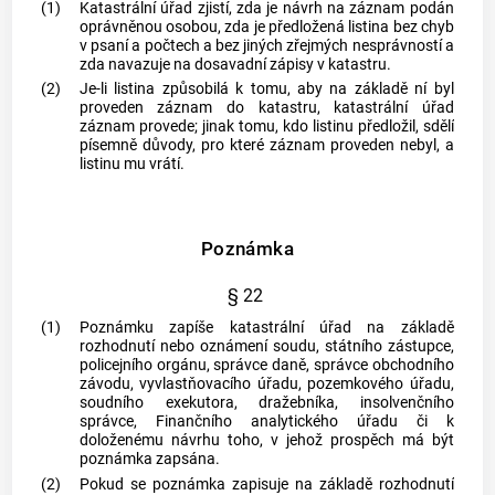
(1)
Katastrální úřad zjistí, zda je návrh na záznam podán
oprávněnou osobou, zda je předložená listina bez chyb
v psaní a počtech a bez jiných zřejmých nesprávností a
zda navazuje na dosavadní zápisy v
katastru
.
(2)
Je-li listina způsobilá k tomu, aby na základě ní byl
proveden záznam do
katastru
, katastrální úřad
záznam provede; jinak tomu, kdo listinu předložil, sdělí
písemně důvody, pro které záznam proveden nebyl, a
listinu mu vrátí.
Poznámka
§ 22
(1)
Poznámku zapíše katastrální úřad na základě
rozhodnutí nebo oznámení soudu, státního zástupce,
policejního orgánu, správce daně, správce
obchodního
závodu
, vyvlastňovacího úřadu, pozemkového úřadu,
soudního exekutora, dražebníka,
insolvenčního
správce
, Finančního analytického úřadu či k
doloženému návrhu toho, v jehož prospěch má být
poznámka zapsána.
(2)
Pokud se poznámka zapisuje na základě rozhodnutí