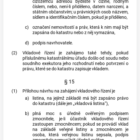
cizozemců adresou bydliště v cizině, rodným
číslem, nebo, není-li přiděleno, datem narození, a
státním občanstvím; u právnických osob názvem,
sídlem a identifikačním číslem, pokud je přiděleno,
c)
označení nemovitostí a práv, která k nim mají být
zapsána do
katastru
nebo z něj vymazána,
d)
podpis navrhovatele.
(2)
Vkladové řízení je zahájeno také tehdy, pokud
příslušnému katastrálnímu úřadu došlo od soudu nebo
soudního exekutora jeho rozhodnutí nebo potvrzení o
právu, které se do
katastru
zapisuje vkladem.
§ 15
(1)
Přílohou návrhu na zahájení vkladového řízení je
a)
listina, na jejímž základě má být zapsáno právo
do
katastru
(dále jen „vkladová listina“),
b)
plná moc s úředně ověřeným podpisem
zmocnitele, je-li účastník vkladového řízení
zastoupen zmocněncem; pokud se provádí vklad
na základě
veřejné listiny
a zmocněncem je
osoba, která
veřejnou listinu
sepsala, podpis