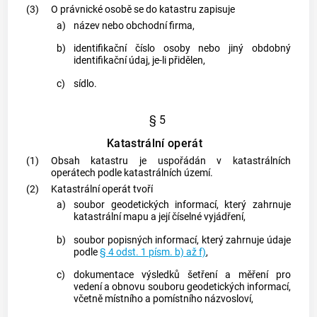
(3)
O právnické osobě se do
katastru
zapisuje
a)
název nebo obchodní firma,
b)
identifikační číslo osoby nebo jiný obdobný
identifikační údaj, je-li přidělen,
c)
sídlo.
§ 5
Katastrální operát
(1)
Obsah
katastru
je uspořádán v katastrálních
operátech podle
katastrálních území
.
(2)
Katastrální operát tvoří
a)
soubor geodetických informací, který zahrnuje
katastrální mapu
a její číselné vyjádření,
b)
soubor popisných informací, který zahrnuje údaje
podle
§ 4 odst. 1 písm. b) až f)
,
c)
dokumentace výsledků šetření a měření pro
vedení a obnovu souboru geodetických informací,
včetně místního a pomístního názvosloví,