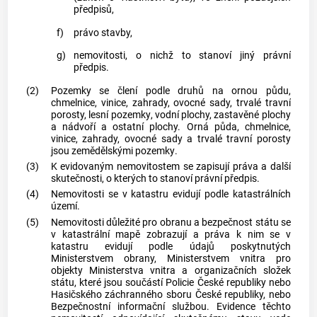
předpisů,
f)
právo stavby,
g)
nemovitosti, o nichž to stanoví jiný právní
předpis.
(2)
Pozemky
se člení podle druhů na ornou půdu,
chmelnice, vinice, zahrady, ovocné sady, trvalé travní
porosty, lesní
pozemky
, vodní plochy, zastavěné plochy
a nádvoří a ostatní plochy. Orná půda, chmelnice,
vinice, zahrady, ovocné sady a trvalé travní porosty
jsou zemědělskými
pozemky
.
(3)
K evidovaným nemovitostem se zapisují práva a další
skutečnosti, o kterých to stanoví právní předpis.
(4)
Nemovitosti se v
katastru
evidují podle
katastrálních
území
.
(5)
Nemovitosti důležité pro obranu a bezpečnost státu se
v
katastrální mapě
zobrazují a práva k nim se v
katastru
evidují podle údajů poskytnutých
Ministerstvem obrany, Ministerstvem vnitra pro
objekty Ministerstva vnitra a organizačních složek
státu, které jsou součástí
Policie
České republiky nebo
Hasičského záchranného sboru České republiky, nebo
Bezpečnostní informační službou. Evidence těchto