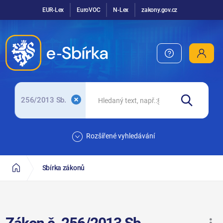
EUR-Lex
EuroVOC
N-Lex
zakony.gov.cz
256/2013 Sb.
Rozšířené vyhledávání
Sbírka zákonů