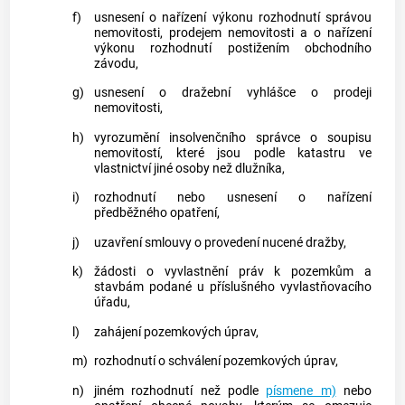
f)
usnesení o nařízení výkonu rozhodnutí správou
nemovitosti, prodejem nemovitosti a o nařízení
výkonu rozhodnutí postižením
obchodního
závodu
,
g)
usnesení o dražební vyhlášce o prodeji
nemovitosti,
h)
vyrozumění
insolvenčního správce
o soupisu
nemovitostí, které jsou podle
katastru
ve
vlastnictví jiné osoby než dlužníka,
i)
rozhodnutí nebo usnesení o nařízení
předběžného opatření,
j)
uzavření smlouvy o provedení nucené dražby,
k)
žádosti o vyvlastnění práv k
pozemkům
a
stavbám podané u příslušného vyvlastňovacího
úřadu,
l)
zahájení pozemkových úprav,
m)
rozhodnutí o schválení pozemkových úprav,
n)
jiném rozhodnutí než podle
písmene m)
nebo