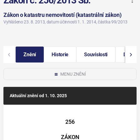
Zákon č. 256/2013 Sb.
Zákon o katastru nemovitostí (katastrální zákon)
Vyhlášeno 23. 8. 2013
, datum účinnosti 1. 1. 2014
, částka 99/2013
Znění
Historie
Souvislosti
Další i
MENU ZNĚNÍ
Aktuální znění
od 1. 10. 2025
256
ZÁKON