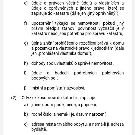
e)
údaje o právech včetně údajů o vlastnících a
údaje o oprávněných z jiného práva, které se
zapisuje do
katastru
(dále jen „jiný oprávněný“),
f)
upozornění týkající se nemovitosti, pokud jiný
právní předpis stanoví povinnost vyznačit je v
katastru
nebo jsou potřebná pro správu
katastru
,
g)
úplná znění prohlášení o rozdělení práva k domu
a
pozemku
na vlastnické právo k jednotkám (dále
jen „prohlášení vlastníka domu“),
h)
dohody spoluvlastníků o správě nemovitosti,
i)
údaje o bodech podrobných polohových
bodových polí,
j)
místní a pomístní názvosloví.
(2)
O fyzické osobě se do
katastru
zapisuje
a)
jméno, popřípadě jména, a příjmení,
b)
rodné číslo, a nemá-li je, datum narození,
c)
adresa místa trvalého pobytu, a nemá-li ji, adresa
bydliště.