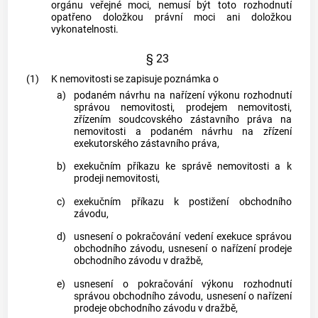
orgánu veřejné moci, nemusí být toto rozhodnutí
opatřeno doložkou právní moci ani doložkou
vykonatelnosti.
§ 23
(1)
K nemovitosti se zapisuje poznámka o
a)
podaném návrhu na nařízení výkonu rozhodnutí
správou nemovitosti, prodejem nemovitosti,
zřízením soudcovského zástavního práva na
nemovitosti a podaném návrhu na zřízení
exekutorského zástavního práva,
b)
exekučním příkazu
ke správě nemovitosti a k
prodeji nemovitosti,
c)
exekučním příkazu
k postižení
obchodního
závodu
,
d)
usnesení o pokračování vedení
exekuce
správou
obchodního závodu
, usnesení o nařízení prodeje
obchodního závodu
v dražbě,
e)
usnesení o pokračování výkonu rozhodnutí
správou
obchodního závodu
, usnesení o nařízení
prodeje
obchodního závodu
v dražbě,