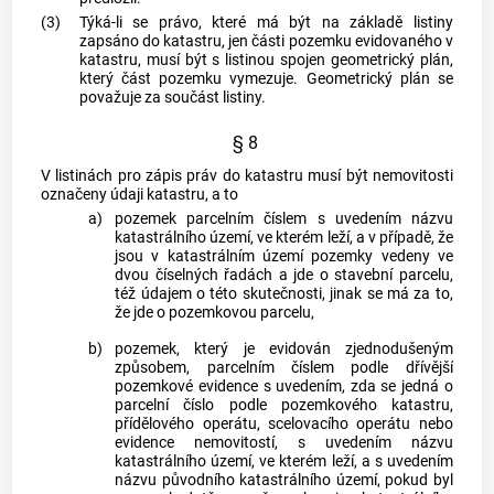
(3)
Týká-li se právo, které má být na základě listiny
zapsáno do
katastru
, jen části
pozemku
evidovaného v
katastru
, musí být s listinou spojen
geometrický plán
,
který část
pozemku
vymezuje.
Geometrický plán
se
považuje za součást listiny.
§ 8
V listinách pro zápis práv do
katastru
musí být nemovitosti
označeny údaji
katastru
, a to
a)
pozemek
parcelním číslem s uvedením názvu
katastrálního území
, ve kterém leží, a v případě, že
jsou v
katastrálním území
pozemky
vedeny ve
dvou číselných řadách a jde o
stavební parcelu
,
též údajem o této skutečnosti, jinak se má za to,
že jde o
pozemkovou parcelu
,
b)
pozemek
, který je evidován zjednodušeným
způsobem, parcelním číslem podle dřívější
pozemkové evidence s uvedením, zda se jedná o
parcelní číslo podle pozemkového
katastru
,
přídělového operátu, scelovacího operátu nebo
evidence nemovitostí, s uvedením názvu
katastrálního území
, ve kterém leží, a s uvedením
názvu původního
katastrálního území
, pokud byl