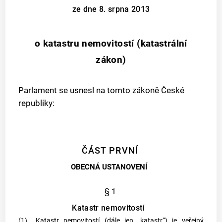
ze dne 8. srpna 2013
o katastru nemovitostí (katastrální
zákon)
Parlament se usnesl na tomto zákoně České
republiky:
ČÁST PRVNÍ
OBECNÁ USTANOVENÍ
§ 1
Katastr nemovitostí
(1)
Katastr
nemovitostí (dále jen „
katastr
“) je veřejný