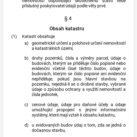
nemovitostí odpovídající skutečnému stavu vede
příslušný poskytovatel údajů podle věty prvé.
§ 4
Obsah katastru
(1)
Katastr
obsahuje
a)
geometrické určení a
polohové určení nemovitostí
a katastrálních území
,
b)
druhy
pozemků
, čísla a
výměry parcel
, údaje o
budovách
, kterým se přiděluje číslo popisné nebo
evidenční včetně čísel těchto
budov
, údaje o
budovách
, kterým se číslo popisné ani evidenční
nepřiděluje, pokud jsou hlavní stavbou na
pozemku
, nejedná-li se o
drobné stavby
, vybrané
údaje o způsobu ochrany a využití nemovitostí a
čísla jednotek,
c)
cenové údaje, údaje pro daňové účely a údaje
umožňující propojení s jinými informačními
systémy, které mají vztah k obsahu
katastru
,
d)
u evidovaných
budov
údaj o tom, zda se jedná o
dočasnou stavbu,