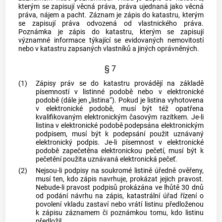
kterým se zapisují věcná práva, práva ujednaná jako věcná
práva, nájem a pacht. Záznam je zápis do
katastru
, kterým
se zapisují práva odvozená od vlastnického práva.
Poznámka je zápis do
katastru
, kterým se zapisují
významné informace týkající se evidovaných nemovitostí
nebo v
katastru
zapsaných vlastníků a jiných oprávněných.
§ 7
(1)
Zápisy práv se do
katastru
provádějí na základě
písemností v listinné podobě nebo v elektronické
podobě (dále jen „listina“). Pokud je listina vyhotovena
v elektronické podobě, musí být též opatřena
kvalifikovaným elektronickým časovým razítkem. Je-li
listina v elektronické podobě podepsána elektronickým
podpisem, musí být k podepsání použit uznávaný
elektronický podpis. Je-li písemnost v elektronické
podobě zapečetěna elektronickou pečetí, musí být k
pečetění použita uznávaná elektronická pečeť.
(2)
Nejsou-li podpisy na soukromé listině úředně ověřeny,
musí ten, kdo zápis navrhuje, prokázat jejich pravost.
Nebude-li pravost podpisů prokázána ve lhůtě 30 dnů
od podání návrhu na zápis, katastrální úřad řízení o
povolení vkladu zastaví nebo vrátí listinu předloženou
k zápisu záznamem či poznámkou tomu, kdo listinu
předložil.