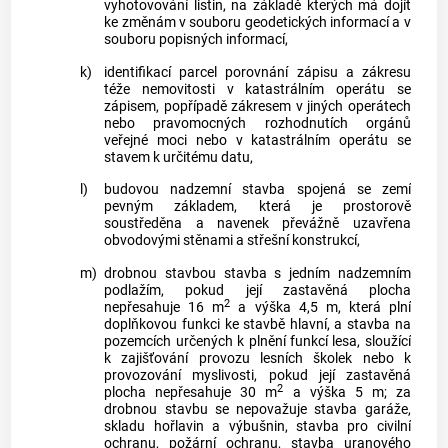
vyhotovování listin, na základě kterých má dojít
ke změnám v souboru geodetických informací a v
souboru popisných informací,
k)
identifikací parcel
porovnání zápisu a zákresu
téže nemovitosti v katastrálním operátu se
zápisem, popřípadě zákresem v jiných operátech
nebo pravomocných rozhodnutích orgánů
veřejné moci nebo v katastrálním operátu se
stavem k určitému datu,
l)
budovou
nadzemní stavba spojená se zemí
pevným základem, která je prostorově
soustředěna a navenek převážně uzavřena
obvodovými stěnami a střešní konstrukcí,
m)
drobnou stavbou
stavba s jedním nadzemním
podlažím, pokud její zastavěná plocha
2
nepřesahuje 16 m
a výška 4,5 m, která plní
doplňkovou funkci ke stavbě hlavní, a stavba na
pozemcích
určených k plnění funkcí lesa, sloužící
k zajišťování provozu lesních školek nebo k
provozování myslivosti, pokud její zastavěná
2
plocha nepřesahuje 30 m
a výška 5 m; za
drobnou stavbu
se nepovažuje stavba garáže,
skladu hořlavin a výbušnin, stavba pro civilní
ochranu, požární ochranu, stavba uranového