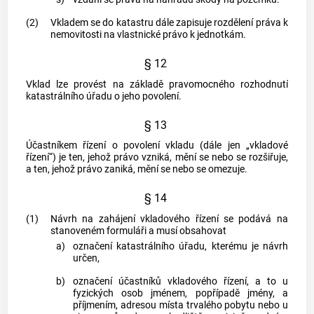
(2)
Vkladem se do
katastru
dále zapisuje rozdělení práva k
nemovitosti na vlastnické právo k jednotkám.
§ 12
Vklad lze provést na základě pravomocného rozhodnutí
katastrálního úřadu o jeho povolení.
§ 13
Účastníkem řízení o povolení vkladu (dále jen „vkladové
řízení“) je ten, jehož právo vzniká, mění se nebo se rozšiřuje,
a ten, jehož právo zaniká, mění se nebo se omezuje.
§ 14
(1)
Návrh na zahájení vkladového řízení se podává na
stanoveném formuláři a musí obsahovat
a)
označení katastrálního úřadu, kterému je návrh
určen,
b)
označení účastníků vkladového řízení, a to u
fyzických osob jménem, popřípadě jmény, a
příjmením, adresou místa trvalého pobytu nebo u