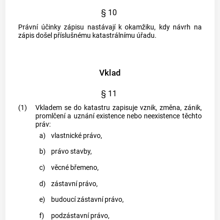
§ 10
Právní účinky zápisu nastávají k okamžiku, kdy návrh na
zápis došel příslušnému katastrálnímu úřadu.
Vklad
§ 11
(1)
Vkladem se do
katastru
zapisuje vznik, změna, zánik,
promlčení a uznání existence nebo neexistence těchto
práv:
a)
vlastnické právo,
b)
právo stavby,
c)
věcné břemeno,
d)
zástavní právo,
e)
budoucí zástavní právo,
f)
podzástavní právo,