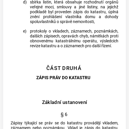
d)
sbírka listin, která obsahuje rozhodnutí orgánů
veřejné moci, smlouvy a jiné listiny, na jejichž
podkladě byl proveden zápis do
katastru
, úplná
znění prohlášení vlastníka domu a dohody
spoluvlastníků o správě nemovitosti,
e)
protokoly o vkladech, záznamech, poznámkách,
dalších zápisech, opravách chyb, námitkách proti
obnovenému katastrálnímu operátu, výsledcích
revize
katastru
a o záznamech pro další řízení.
ČÁST DRUHÁ
ZÁPIS PRÁV DO KATASTRU
Základní ustanovení
§ 6
Zápisy týkající se práv se do
katastru
provádějí vkladem,
záznamem nebo poznámkou. Vklad je zápis do
katastru
,