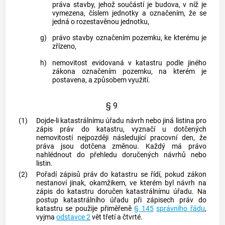
práva stavby, jehož součástí je
budova
, v níž je
vymezena, číslem jednotky a označením, že se
jedná o rozestavěnou jednotku,
g)
právo stavby označením
pozemku
, ke kterému je
zřízeno,
h)
nemovitost evidovaná v
katastru
podle jiného
zákona označením
pozemku
, na kterém je
postavena, a způsobem využití.
§ 9
(1)
Dojde-li katastrálnímu úřadu návrh nebo jiná listina pro
zápis práv do
katastru
, vyznačí u dotčených
nemovitostí nejpozději následující pracovní den, že
práva jsou dotčena změnou. Každý má právo
nahlédnout do přehledu doručených návrhů nebo
listin.
(2)
Pořadí zápisů práv do
katastru
se řídí, pokud zákon
nestanoví jinak, okamžikem, ve kterém byl návrh na
zápis do
katastru
doručen katastrálnímu úřadu. Na
postup katastrálního úřadu při zápisech práv do
katastru
se použije přiměřeně
§ 145
správního řádu
,
vyjma
odstavce 2
vět třetí a čtvrté.