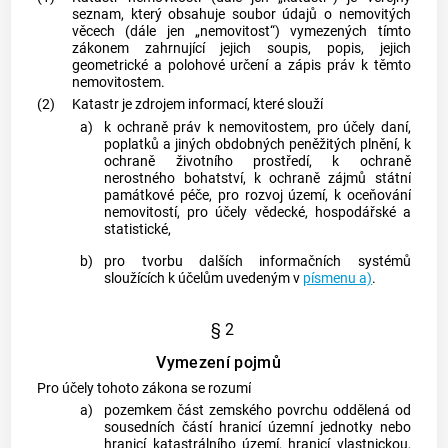
seznam, který obsahuje soubor údajů o nemovitých
věcech (dále jen „nemovitost“) vymezených tímto
zákonem zahrnující jejich soupis, popis, jejich
geometrické a polohové určení a zápis práv k těmto
nemovitostem.
(2)
Katastr
je zdrojem informací, které slouží
a)
k ochraně práv k nemovitostem, pro účely daní,
poplatků a jiných obdobných peněžitých plnění, k
ochraně životního prostředí, k ochraně
nerostného bohatství, k ochraně zájmů státní
památkové péče, pro rozvoj území, k oceňování
nemovitostí, pro účely vědecké, hospodářské a
statistické,
b)
pro tvorbu dalších informačních systémů
sloužících k účelům uvedeným v
písmenu a)
.
§ 2
Vymezení pojmů
Pro účely tohoto zákona se rozumí
a)
pozemkem
část zemského povrchu oddělená od
sousedních částí hranicí územní jednotky nebo
hranicí
katastrálního území
, hranicí vlastnickou,