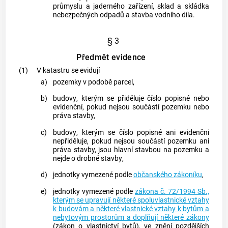
průmyslu a jaderného zařízení, sklad a skládka
nebezpečných odpadů a stavba vodního díla.
§ 3
Předmět evidence
(1)
V
katastru
se evidují
a)
pozemky
v podobě
parcel
,
b)
budovy
, kterým se přiděluje číslo popisné nebo
evidenční, pokud nejsou součástí
pozemku
nebo
práva stavby,
c)
budovy
, kterým se číslo popisné ani evidenční
nepřiděluje, pokud nejsou součástí
pozemku
ani
práva stavby, jsou hlavní stavbou na
pozemku
a
nejde o
drobné stavby
,
d)
jednotky vymezené podle
občanského zákoníku
,
e)
jednotky vymezené podle
zákona č. 72/1994 Sb.,
kterým se upravují některé spoluvlastnické vztahy
k budovám a některé vlastnické vztahy k bytům a
nebytovým prostorům a doplňují některé zákony
(zákon o vlastnictví bytů), ve znění pozdějších