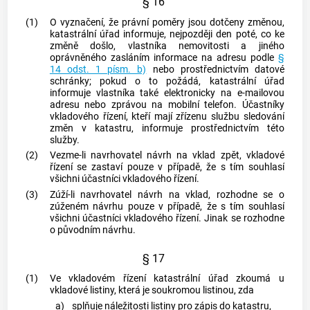
§ 16
(1)
O vyznačení, že právní poměry jsou dotčeny změnou,
katastrální úřad informuje, nejpozději den poté, co ke
změně došlo, vlastníka nemovitosti a jiného
oprávněného zasláním informace na adresu podle
§
14 odst. 1 písm. b)
nebo prostřednictvím datové
schránky; pokud o to požádá, katastrální úřad
informuje vlastníka také elektronicky na e-mailovou
adresu nebo zprávou na mobilní telefon. Účastníky
vkladového řízení, kteří mají zřízenu službu sledování
změn v
katastru
, informuje prostřednictvím této
služby.
(2)
Vezme-li navrhovatel návrh na vklad zpět, vkladové
řízení se zastaví pouze v případě, že s tím souhlasí
všichni účastníci vkladového řízení.
(3)
Zúží-li navrhovatel návrh na vklad, rozhodne se o
zúženém návrhu pouze v případě, že s tím souhlasí
všichni účastníci vkladového řízení. Jinak se rozhodne
o původním návrhu.
§ 17
(1)
Ve vkladovém řízení katastrální úřad zkoumá u
vkladové listiny, která je soukromou listinou, zda
a)
splňuje náležitosti listiny pro zápis do
katastru
,