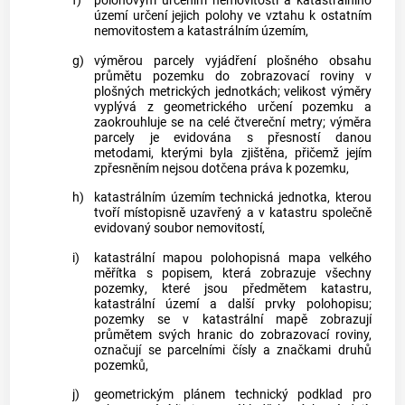
f)
polohovým určením nemovitosti a katastrálního
území
určení jejich polohy ve vztahu k ostatním
nemovitostem a
katastrálním územím
,
g)
výměrou parcely
vyjádření plošného obsahu
průmětu
pozemku
do zobrazovací roviny v
plošných metrických jednotkách; velikost výměry
vyplývá z geometrického určení
pozemku
a
zaokrouhluje se na celé čtvereční metry;
výměra
parcely
je evidována s přesností danou
metodami, kterými byla zjištěna, přičemž jejím
zpřesněním nejsou dotčena práva k
pozemku
,
h)
katastrálním územím
technická jednotka, kterou
tvoří místopisně uzavřený a v
katastru
společně
evidovaný soubor nemovitostí,
i)
katastrální mapou
polohopisná mapa velkého
měřítka s popisem, která zobrazuje všechny
pozemky
, které jsou předmětem
katastru
,
katastrální území
a další prvky polohopisu;
pozemky
se v
katastrální mapě
zobrazují
průmětem svých hranic do zobrazovací roviny,
označují se parcelními čísly a značkami druhů
pozemků
,
j)
geometrickým plánem
technický podklad pro