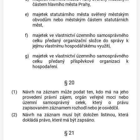
částem hlavního města Prahy,
e)
majetek statutárního města svěřený městským
obvodům nebo městským částem statutárních
měst,
f)
majetek ve vlastnictví územního samosprávného
celku předaný organizační složce do správy k
jejímu vlastnímu hospodářskému využití,
g)
majetek ve vlastnictví územního samosprávného
celku předaný příspěvkové organizaci k
hospodaření.
§ 20
(1)
Návrh na záznam může podat ten, kdo má na jeho
provedení právní zájem, orgán veřejné moci nebo
územní samosprávný celek, který o právu
zapisovaném záznamem rozhodl nebo je osvědčil.
(2)
Návrh na záznam musí být doložen listinou, která
dokládá právo, které má být zapsáno.
§ 21