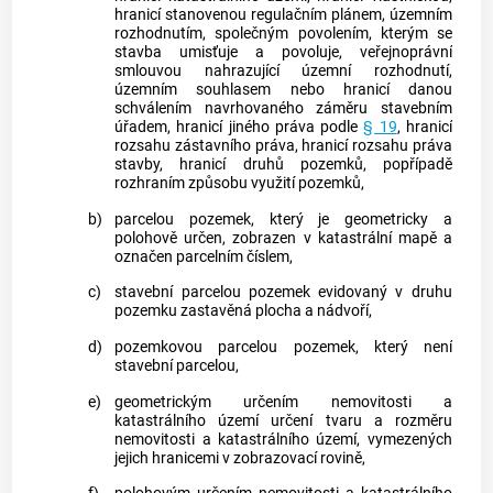
hranicí stanovenou regulačním plánem,
územním
rozhodnutím
, společným povolením, kterým se
stavba umisťuje a povoluje, veřejnoprávní
smlouvou nahrazující
územní rozhodnutí
,
územním souhlasem nebo hranicí danou
schválením navrhovaného záměru stavebním
úřadem, hranicí jiného práva podle
§ 19
, hranicí
rozsahu zástavního práva, hranicí rozsahu práva
stavby, hranicí druhů
pozemků
, popřípadě
rozhraním způsobu využití
pozemků
,
b)
parcelou
pozemek
, který je geometricky a
polohově určen, zobrazen v
katastrální mapě
a
označen parcelním číslem,
c)
stavební parcelou
pozemek
evidovaný v druhu
pozemku
zastavěná plocha a nádvoří,
d)
pozemkovou parcelou
pozemek
, který není
stavební parcelou
,
e)
geometrickým určením nemovitosti a
katastrálního území
určení tvaru a rozměru
nemovitosti a
katastrálního území
, vymezených
jejich hranicemi v zobrazovací rovině,