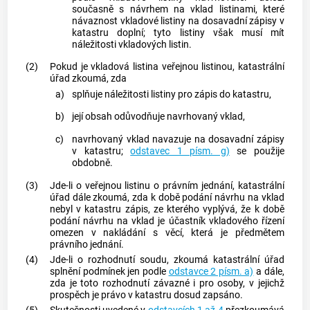
současně s návrhem na vklad listinami, které
návaznost vkladové listiny na dosavadní zápisy v
katastru
doplní; tyto listiny však musí mít
náležitosti vkladových listin.
(2)
Pokud je vkladová listina
veřejnou listinou
, katastrální
úřad zkoumá, zda
a)
splňuje náležitosti listiny pro zápis do
katastru
,
b)
její obsah odůvodňuje navrhovaný vklad,
c)
navrhovaný vklad navazuje na dosavadní zápisy
v
katastru
;
odstavec 1 písm. g)
se použije
obdobně.
(3)
Jde-li o
veřejnou listinu
o právním jednání, katastrální
úřad dále zkoumá, zda k době podání návrhu na vklad
nebyl v
katastru
zápis, ze kterého vyplývá, že k době
podání návrhu na vklad je účastník vkladového řízení
omezen v nakládání s věcí, která je předmětem
právního jednání.
(4)
Jde-li o rozhodnutí soudu, zkoumá katastrální úřad
splnění podmínek jen podle
odstavce 2 písm. a)
a dále,
zda je toto rozhodnutí závazné i pro osoby, v jejichž
prospěch je právo v
katastru
dosud zapsáno.