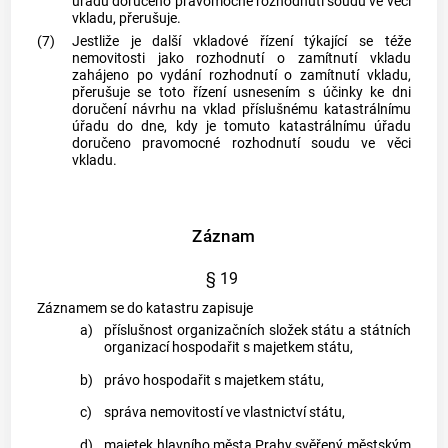
úřadu doručeno pravomocné rozhodnutí soudu ve věci
vkladu, přerušuje.
(7)
Jestliže je další vkladové řízení týkající se téže
nemovitosti jako rozhodnutí o zamítnutí vkladu
zahájeno po vydání rozhodnutí o zamítnutí vkladu,
přerušuje se toto řízení usnesením s účinky ke dni
doručení návrhu na vklad příslušnému katastrálnímu
úřadu do dne, kdy je tomuto katastrálnímu úřadu
doručeno pravomocné rozhodnutí soudu ve věci
vkladu.
Záznam
§ 19
Záznamem se do
katastru
zapisuje
a)
příslušnost organizačních složek státu a státních
organizací hospodařit s majetkem státu,
b)
právo hospodařit s majetkem státu,
c)
správa nemovitostí ve vlastnictví státu,
d)
majetek hlavního města Prahy svěřený městským