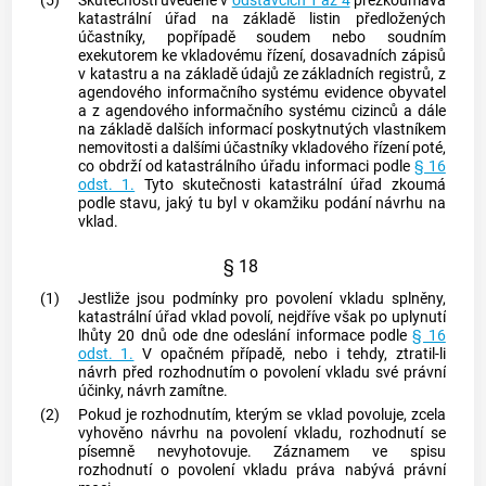
(5)
Skutečnosti uvedené v
odstavcích 1 až 4
přezkoumává
katastrální úřad na základě listin předložených
účastníky, popřípadě soudem nebo soudním
exekutorem ke vkladovému řízení, dosavadních zápisů
v
katastru
a na základě údajů ze základních registrů, z
agendového informačního systému evidence obyvatel
a z agendového informačního systému cizinců a dále
na základě dalších informací poskytnutých vlastníkem
nemovitosti a dalšími účastníky vkladového řízení poté,
co obdrží od katastrálního úřadu informaci podle
§ 16
odst. 1.
Tyto skutečnosti katastrální úřad zkoumá
podle stavu, jaký tu byl v okamžiku podání návrhu na
vklad.
§ 18
(1)
Jestliže jsou podmínky pro povolení vkladu splněny,
katastrální úřad vklad povolí, nejdříve však po uplynutí
lhůty 20 dnů ode dne odeslání informace podle
§ 16
odst. 1.
V opačném případě, nebo i tehdy, ztratil-li
návrh před rozhodnutím o povolení vkladu své právní
účinky, návrh zamítne.
(2)
Pokud je rozhodnutím, kterým se vklad povoluje, zcela
vyhověno návrhu na povolení vkladu, rozhodnutí se
písemně nevyhotovuje. Záznamem ve spisu
rozhodnutí o povolení vkladu práva nabývá právní