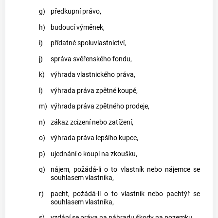
g)
předkupní právo,
h)
budoucí výměnek,
i)
přídatné spoluvlastnictví,
j)
správa svěřenského fondu,
k)
výhrada vlastnického práva,
l)
výhrada práva zpětné koupě,
m)
výhrada práva zpětného prodeje,
n)
zákaz zcizení nebo zatížení,
o)
výhrada práva lepšího kupce,
p)
ujednání o koupi na zkoušku,
q)
nájem, požádá-li o to vlastník nebo nájemce se
souhlasem vlastníka,
r)
pacht, požádá-li o to vlastník nebo pachtýř se
souhlasem vlastníka,
s)
vzdání se práva na náhradu škody na
pozemku
.