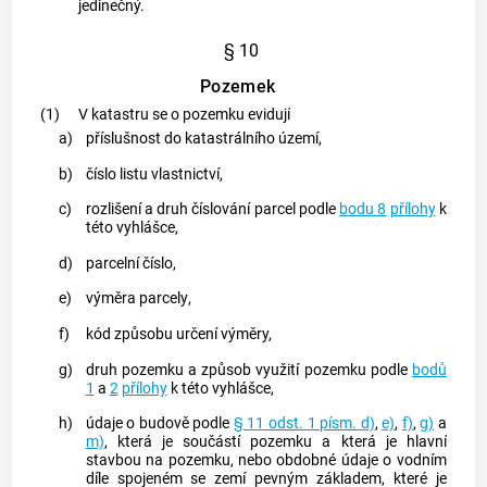
jedinečný.
§ 10
Pozemek
(1)
V
katastru
se o
pozemku
evidují
a)
příslušnost do
katastrálního území
,
b)
číslo listu vlastnictví,
c)
rozlišení a druh číslování
parcel
podle
bodu 8
přílohy
k
této vyhlášce,
d)
parcelní číslo,
e)
výměra parcely
,
f)
kód způsobu určení výměry,
g)
druh
pozemku
a způsob využití
pozemku
podle
bodů
1
a
2
přílohy
k této vyhlášce,
h)
údaje o
budově
podle
§ 11 odst. 1 písm. d)
,
e)
,
f)
,
g)
a
m)
, která je součástí
pozemku
a která je hlavní
stavbou na
pozemku
, nebo obdobné údaje o vodním
díle spojeném se zemí pevným základem, které je