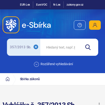
EUR-Lex
EuroVOC
N-Lex
zakony.gov.cz
357/2013 Sb.
Rozšířené vyhledávání
Sbírka zákonů