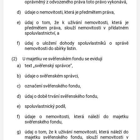
oprávněný z odvozeného práva toto právo vykonává,
d)
údaje o nemovitosti, která je předmětem práva,
e)
údaj o tom, že k užívání nemovitosti, která je
předmětem práva, slouží nemovitosti v přídatném
spoluvlastnictví, a
f)
údaj o uložení dohody spoluvlastníků o správě
nemovitosti do sbírky listin.
(2)
U majetku ve svěřenském fondu se evidují
a)
text „svěřenský správce“,
b)
údaje o svěřenském správci,
c)
označení svěřenského fondu,
d)
údaj o době trvání svěřenského fondu,
e)
spoluvlastnický podíl,
f)
údaje o nemovitosti, která náleží do majetku
svěřenského fondu,
g)
údaj o tom, že k užívání nemovitosti, která náleží do
majetku svěřenského fondu, slouží nemovitosti v