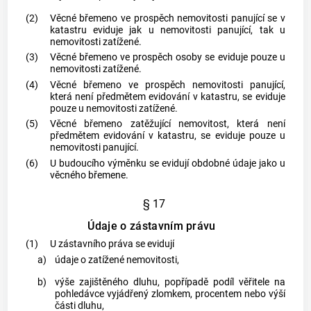
(2)
Věcné břemeno ve prospěch nemovitosti panující se v
katastru
eviduje jak u nemovitosti panující, tak u
nemovitosti zatížené.
(3)
Věcné břemeno ve prospěch osoby se eviduje pouze u
nemovitosti zatížené.
(4)
Věcné břemeno ve prospěch nemovitosti panující,
která není předmětem evidování v
katastru
, se eviduje
pouze u nemovitosti zatížené.
(5)
Věcné břemeno zatěžující nemovitost, která není
předmětem evidování v
katastru
, se eviduje pouze u
nemovitosti panující.
(6)
U budoucího výměnku se evidují obdobné údaje jako u
věcného břemene.
§ 17
Údaje o zástavním právu
(1)
U zástavního práva se evidují
a)
údaje o zatížené nemovitosti,
b)
výše zajištěného dluhu, popřípadě podíl věřitele na
pohledávce vyjádřený zlomkem, procentem nebo výší
části dluhu,