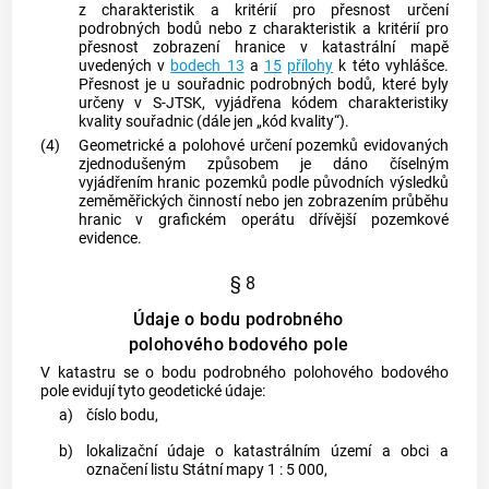
z charakteristik a kritérií pro přesnost určení
podrobných bodů nebo z charakteristik a kritérií pro
přesnost zobrazení hranice v
katastrální mapě
uvedených v
bodech 13
a
15
přílohy
k této vyhlášce.
Přesnost je u souřadnic podrobných bodů, které byly
určeny v S-JTSK, vyjádřena kódem charakteristiky
kvality souřadnic (dále jen „kód kvality“).
(4)
Geometrické a polohové určení
pozemků
evidovaných
zjednodušeným způsobem je dáno číselným
vyjádřením hranic
pozemků
podle
původních výsledků
zeměměřických činností
nebo jen zobrazením průběhu
hranic v grafickém operátu dřívější pozemkové
evidence.
§ 8
Údaje o bodu podrobného
polohového bodového pole
V
katastru
se o bodu podrobného polohového bodového
pole evidují tyto geodetické údaje:
a)
číslo bodu,
b)
lokalizační údaje o
katastrálním území
a
obci
a
označení listu Státní mapy 1 : 5 000,