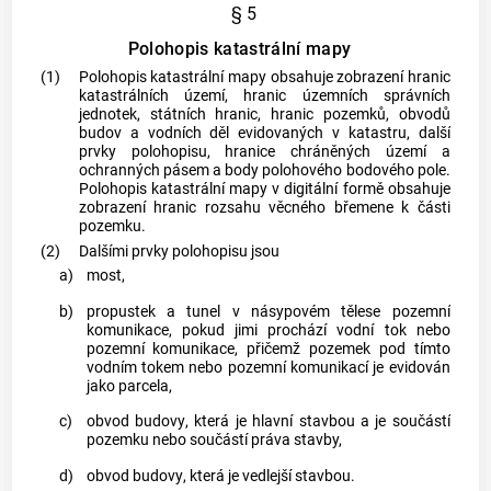
§ 5
Polohopis katastrální mapy
(1)
Polohopis
katastrální mapy
obsahuje zobrazení hranic
katastrálních území
, hranic územních správních
jednotek, státních hranic, hranic
pozemků
,
obvodů
budov
a vodních děl evidovaných v
katastru
, další
prvky polohopisu, hranice chráněných území a
ochranných pásem a body polohového bodového pole.
Polohopis
katastrální mapy
v digitální formě obsahuje
zobrazení hranic rozsahu věcného břemene k části
pozemku
.
(2)
Dalšími prvky polohopisu jsou
a)
most,
b)
propustek a tunel v násypovém tělese pozemní
komunikace, pokud jimi prochází vodní tok nebo
pozemní komunikace, přičemž
pozemek
pod tímto
vodním tokem nebo pozemní komunikací je evidován
jako
parcela
,
c)
obvod budovy
, která je hlavní stavbou a je součástí
pozemku
nebo součástí práva stavby,
d)
obvod budovy
, která je
vedlejší stavbou
.