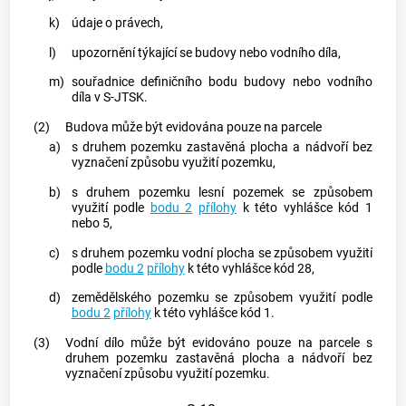
k)
údaje o právech,
l)
upozornění týkající se
budovy
nebo vodního díla,
m)
souřadnice
definičního bodu
budovy
nebo vodního
díla v S-JTSK.
(2)
Budova
může být evidována pouze na
parcele
a)
s druhem
pozemku
zastavěná plocha a nádvoří bez
vyznačení způsobu využití
pozemku
,
b)
s druhem
pozemku
lesní
pozemek
se způsobem
využití podle
bodu 2
přílohy
k této vyhlášce kód 1
nebo 5,
c)
s druhem
pozemku
vodní plocha se způsobem využití
podle
bodu 2
přílohy
k této vyhlášce kód 28,
d)
zemědělského
pozemku
se způsobem využití podle
bodu 2
přílohy
k této vyhlášce kód 1.
(3)
Vodní dílo může být evidováno pouze na
parcele
s
druhem
pozemku
zastavěná plocha a nádvoří bez
vyznačení způsobu využití
pozemku
.