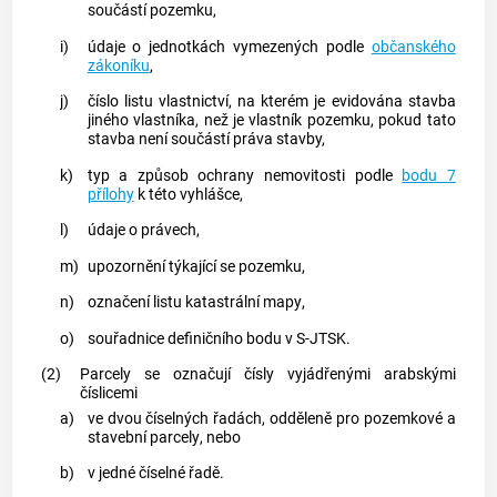
součástí
pozemku
,
i)
údaje o jednotkách vymezených podle
občanského
zákoníku
,
j)
číslo listu vlastnictví, na kterém je evidována stavba
jiného vlastníka, než je vlastník
pozemku
, pokud tato
stavba není součástí práva stavby,
k)
typ a způsob ochrany nemovitosti podle
bodu 7
přílohy
k této vyhlášce,
l)
údaje o právech,
m)
upozornění týkající se
pozemku
,
n)
označení listu
katastrální mapy
,
o)
souřadnice
definičního bodu
v S-JTSK.
(2)
Parcely
se označují čísly vyjádřenými arabskými
číslicemi
a)
ve dvou číselných řadách, odděleně pro pozemkové a
stavební parcely
, nebo
b)
v jedné číselné řadě.