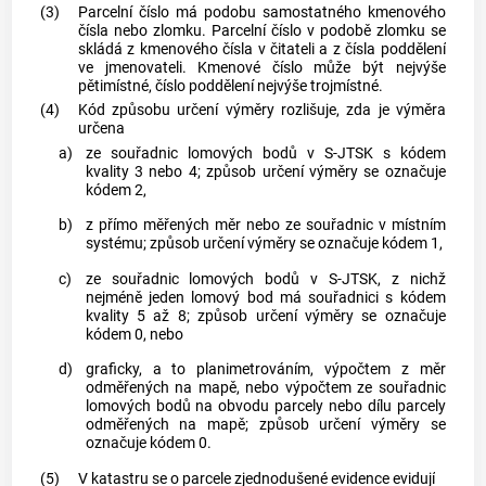
(3)
Parcelní číslo má podobu samostatného kmenového
čísla nebo zlomku. Parcelní číslo v podobě zlomku se
skládá z kmenového čísla v čitateli a z čísla poddělení
ve jmenovateli. Kmenové číslo může být nejvýše
pětimístné, číslo poddělení nejvýše trojmístné.
(4)
Kód způsobu určení výměry rozlišuje, zda je výměra
určena
a)
ze souřadnic lomových bodů v S-JTSK s kódem
kvality 3 nebo 4; způsob určení výměry se označuje
kódem 2,
b)
z přímo měřených měr nebo ze souřadnic v místním
systému; způsob určení výměry se označuje kódem 1,
c)
ze souřadnic lomových bodů v S-JTSK, z nichž
nejméně jeden lomový bod má souřadnici s kódem
kvality 5 až 8; způsob určení výměry se označuje
kódem 0, nebo
d)
graficky, a to planimetrováním, výpočtem z měr
odměřených na mapě, nebo výpočtem ze souřadnic
lomových bodů na obvodu
parcely
nebo dílu
parcely
odměřených na mapě; způsob určení výměry se
označuje kódem 0.
(5)
V
katastru
se o
parcele zjednodušené evidence
evidují