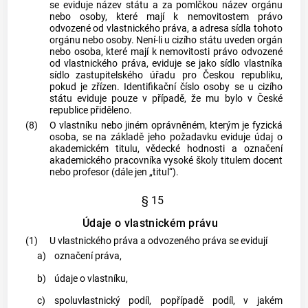
se eviduje název státu a za pomlčkou název orgánu
nebo osoby, které mají k nemovitostem právo
odvozené od vlastnického práva, a adresa sídla tohoto
orgánu nebo osoby. Není-li u cizího státu uveden orgán
nebo osoba, které mají k nemovitosti právo odvozené
od vlastnického práva, eviduje se jako sídlo vlastníka
sídlo zastupitelského úřadu pro Českou republiku,
pokud je zřízen. Identifikační číslo osoby se u cizího
státu eviduje pouze v případě, že mu bylo v České
republice přiděleno.
(8)
O vlastníku nebo jiném oprávněném, kterým je fyzická
osoba, se na základě jeho požadavku eviduje údaj o
akademickém titulu, vědecké hodnosti a označení
akademického pracovníka vysoké školy titulem docent
nebo profesor (dále jen „titul“).
§ 15
Údaje o vlastnickém právu
(1)
U vlastnického práva a odvozeného práva se evidují
a)
označení práva,
b)
údaje o vlastníku,
c)
spoluvlastnický podíl, popřípadě podíl, v jakém