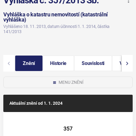
Vyhláška č. 357/2013 Sb.
Vyhláška o katastru nemovitostí (katastrální
vyhláška)
Vyhlášeno 18. 11. 2013
, datum účinnosti 1. 1. 2014
, částka
141/2013
Znění
Historie
Souvislosti
Vybraná
MENU ZNĚNÍ
Aktuální znění
od 1. 1. 2024
357