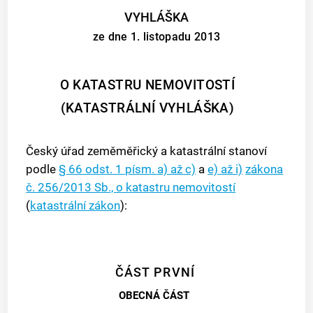
VYHLÁŠKA
ze dne 1. listopadu 2013
O KATASTRU NEMOVITOSTÍ
(KATASTRÁLNÍ VYHLÁŠKA)
Český úřad zeměměřický a katastrální stanoví
podle
§ 66 odst. 1 písm. a) až c)
a
e) až i)
zákona
č. 256/2013 Sb., o katastru nemovitostí
(
katastrální zákon
):
ČÁST PRVNÍ
OBECNÁ ČÁST