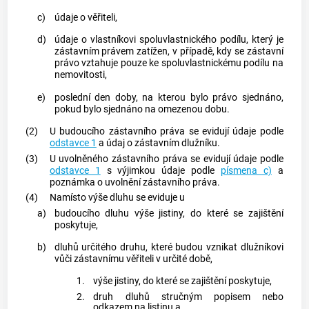
c)
údaje o věřiteli,
d)
údaje o vlastníkovi spoluvlastnického podílu, který je
zástavním právem zatížen, v případě, kdy se zástavní
právo vztahuje pouze ke spoluvlastnickému podílu na
nemovitosti,
e)
poslední den doby, na kterou bylo právo sjednáno,
pokud bylo sjednáno na omezenou dobu.
(2)
U budoucího zástavního práva se evidují údaje podle
odstavce 1
a údaj o zástavním dlužníku.
(3)
U uvolněného zástavního práva se evidují údaje podle
odstavce 1
s výjimkou údaje podle
písmena c)
a
poznámka o uvolnění zástavního práva.
(4)
Namísto výše dluhu se eviduje u
a)
budoucího dluhu výše jistiny, do které se zajištění
poskytuje,
b)
dluhů určitého druhu, které budou vznikat dlužníkovi
vůči zástavnímu věřiteli v určité době,
1.
výše jistiny, do které se zajištění poskytuje,
2.
druh dluhů stručným popisem nebo
odkazem na listinu a