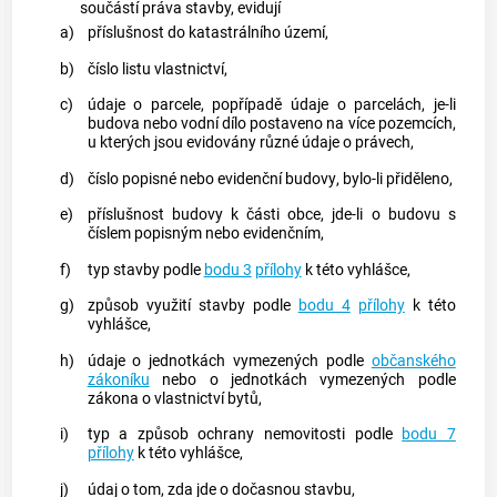
součástí práva stavby, evidují
a)
příslušnost do
katastrálního území
,
b)
číslo listu vlastnictví,
c)
údaje o
parcele
, popřípadě údaje o
parcelách
, je-li
budova
nebo vodní dílo postaveno na více
pozemcích
,
u kterých jsou evidovány různé údaje o právech,
d)
číslo popisné nebo evidenční
budovy
, bylo-li přiděleno,
e)
příslušnost
budovy
k části
obce
, jde-li o
budovu
s
číslem popisným nebo evidenčním,
f)
typ stavby podle
bodu 3
přílohy
k této vyhlášce,
g)
způsob využití stavby podle
bodu 4
přílohy
k této
vyhlášce,
h)
údaje o jednotkách vymezených podle
občanského
zákoníku
nebo o jednotkách vymezených podle
zákona o vlastnictví bytů,
i)
typ a způsob ochrany nemovitosti podle
bodu 7
přílohy
k této vyhlášce,
j)
údaj o tom, zda jde o dočasnou stavbu,