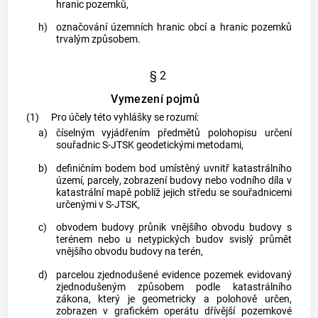
hranic
pozemků
,
h)
označování územních hranic
obcí
a hranic
pozemků
trvalým způsobem.
§ 2
Vymezení pojmů
(1)
Pro účely této vyhlášky se rozumí:
a)
číselným vyjádřením předmětů polohopisu
určení
souřadnic S-JTSK geodetickými metodami,
b)
definičním bodem
bod umístěný uvnitř
katastrálního
území
,
parcely
, zobrazení
budovy
nebo vodního díla v
katastrální mapě
poblíž jejich středu se souřadnicemi
určenými v S-JTSK,
c)
obvodem budovy
průnik vnějšího
obvodu budovy
s
terénem nebo u netypických
budov
svislý průmět
vnějšího
obvodu budovy
na terén,
d)
parcelou zjednodušené evidence
pozemek
evidovaný
zjednodušeným způsobem podle katastrálního
zákona, který je geometricky a polohově určen,
zobrazen v grafickém operátu dřívější pozemkové