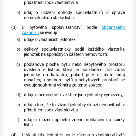
přídatném spoluvlastnictví, a
h)
údaj o uložení dohody spoluvlastníků o správě
nemovitosti do sbírky listin.
(3)
U bytového spoluvlastnictví podle
občanského
zákoníku
se evidují
a)
údaje o vlastnících jednotek,
b)
celkový spoluvlastnický podíl každého vlastníka
jednotek na společných částech nemovitosti,
c)
podlahová plocha bytu nebo nebytového prostoru
uvedená v listině, která je podkladem pro zápis
jednotky do
katastru
, pokud je v ní tento údaj
obsažen; u souboru bytů a nebytových prostorů se
eviduje souhrnná výměra za tento soubor,
d)
údaje o nemovitosti, ve které jsou jednotky vymezeny,
e)
údaj o tom, že k užívání jednotky slouží nemovitosti v
přídatném spoluvlastnictví, a
f)
údaj o uložení úplného znění prohlášení do sbírky
listin.
(4)
U vlastnictví jednotek podle zákona o vlastnictví bytů