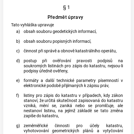
§ 1
Předmět úpravy
Tato vyhláška upravuje
a)
obsah souboru geodetických informací,
b)
obsah souboru popisných informací,
c)
činnost při správě a obnově katastrálního operátu,
d)
postup při ověřování pravosti podpisů na
soukromých listinách pro zápis do
katastru
, nejsou-li
podpisy úředně ověřeny,
e)
formáty a další technické parametry písemností v
elektronické podobě přijímaných k zápisu práv,
f)
listiny pro zápis do
katastru
v případech, kdy zákon
stanoví, že určitá skutečnost zapisovaná do
katastru
vzniká, mění se, zaniká nebo se promlčuje, ale
nestanoví listinu, na jejímž základě se tato změna
zapíše do
katastru
,
g)
zeměměřické činnosti pro účely
katastru
,
vyhotovování
geometrických plánů
a vytyčování