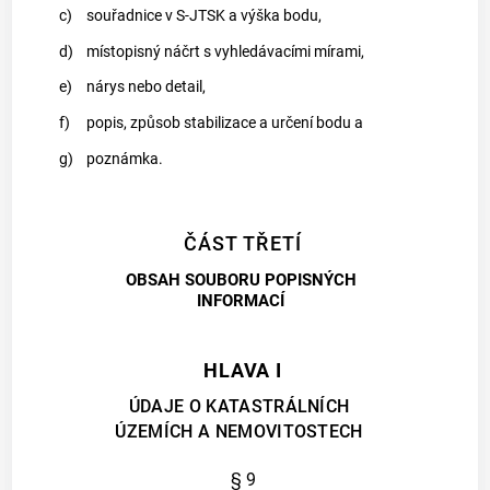
c)
souřadnice v S-JTSK a výška bodu,
d)
místopisný náčrt s vyhledávacími mírami,
e)
nárys nebo detail,
f)
popis, způsob stabilizace a určení bodu a
g)
poznámka.
ČÁST TŘETÍ
OBSAH SOUBORU POPISNÝCH
INFORMACÍ
HLAVA I
ÚDAJE O KATASTRÁLNÍCH
ÚZEMÍCH A NEMOVITOSTECH
§ 9