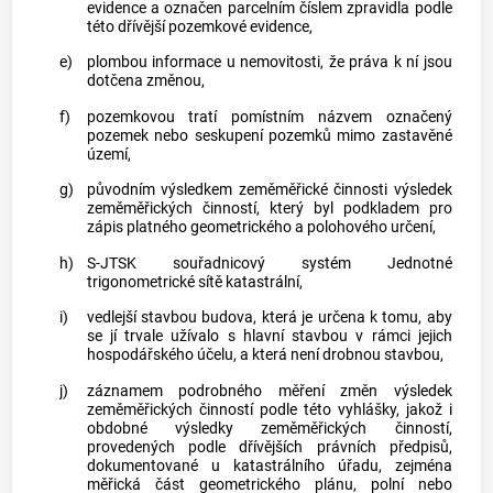
evidence a označen parcelním číslem zpravidla podle
této dřívější pozemkové evidence,
e)
plombou
informace u nemovitosti, že práva k ní jsou
dotčena změnou,
f)
pozemkovou tratí
pomístním názvem označený
pozemek
nebo seskupení
pozemků
mimo
zastavěné
území
,
g)
původním výsledkem zeměměřické činnosti
výsledek
zeměměřických činností, který byl podkladem pro
zápis platného geometrického a polohového určení,
h)
S-JTSK souřadnicový systém Jednotné
trigonometrické sítě katastrální,
i)
vedlejší stavbou
budova
, která je určena k tomu, aby
se jí trvale užívalo s hlavní stavbou v rámci jejich
hospodářského účelu, a která není
drobnou stavbou
,
j)
záznamem podrobného měření změn
výsledek
zeměměřických činností podle této vyhlášky, jakož i
obdobné výsledky zeměměřických činností,
provedených podle dřívějších právních předpisů,
dokumentované u katastrálního úřadu, zejména
měřická část
geometrického plánu
, polní nebo