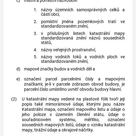
c)
místní a pomístní názvosloví
1.
názvy územních samosprávných celků a
částí
obcí
,
2.
pomístní jména
pozemkových tratí
ve
standardizovaném znění,
3.
v příslušných listech
katastrální mapy
standardizovaná znění názvů sousedních
států,
4.
názvy
veřejných prostranství
,
5.
názvy vodních toků a vodních ploch ve
standardizovaném znění,
d)
mapové značky
budov
a vodních děl a
e)
označení
parcel
parcelními čísly a mapovými
značkami; je-li v
parcele
zobrazen
obvod budovy
, je
parcelní číslo umístěno uvnitř
obvodu budovy
hlavní.
(2)
U
katastrální mapy
vedené na plastové fólii tvoří její
popis také mimorámové údaje, kterými jsou název
Katastrální mapa
, označení mapového listu a údaje o
jeho poloze v územním členění státu, údaje o
souřadnicovém systému, měřítko, označení
sousedních mapových listů, údaje o vzniku
katastrální
mapy
, tirážní údaje a okrajové náčrtky.