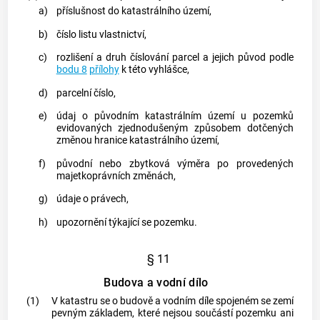
a)
příslušnost do
katastrálního území
,
b)
číslo listu vlastnictví,
c)
rozlišení a druh číslování
parcel
a jejich původ podle
bodu 8
přílohy
k této vyhlášce,
d)
parcelní číslo,
e)
údaj o původním
katastrálním území
u
pozemků
evidovaných zjednodušeným způsobem dotčených
změnou hranice
katastrálního území
,
f)
původní nebo zbytková výměra po provedených
majetkoprávních změnách,
g)
údaje o právech,
h)
upozornění týkající se
pozemku
.
§ 11
Budova a vodní dílo
(1)
V
katastru
se o
budově
a vodním díle spojeném se zemí
pevným základem, které nejsou součástí
pozemku
ani