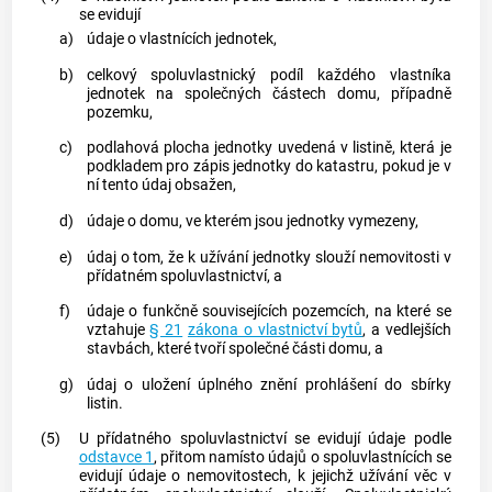
se evidují
a)
údaje o vlastnících jednotek,
b)
celkový spoluvlastnický podíl každého vlastníka
jednotek na společných částech domu, případně
pozemku
,
c)
podlahová plocha jednotky uvedená v listině, která je
podkladem pro zápis jednotky do
katastru
, pokud je v
ní tento údaj obsažen,
d)
údaje o domu, ve kterém jsou jednotky vymezeny,
e)
údaj o tom, že k užívání jednotky slouží nemovitosti v
přídatném spoluvlastnictví, a
f)
údaje o funkčně souvisejících
pozemcích
, na které se
vztahuje
§ 21
zákona o vlastnictví bytů
, a
vedlejších
stavbách
, které tvoří společné části domu, a
g)
údaj o uložení úplného znění prohlášení do sbírky
listin.
(5)
U přídatného spoluvlastnictví se evidují údaje podle
odstavce 1
, přitom namísto údajů o spoluvlastnících se
evidují údaje o nemovitostech, k jejichž užívání věc v