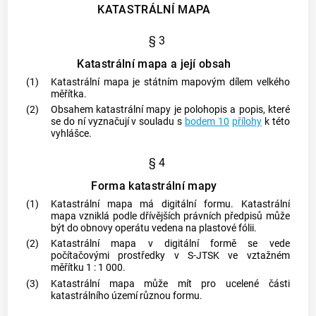
KATASTRÁLNÍ MAPA
§ 3
Katastrální mapa a její obsah
(1)
Katastrální mapa
je státním mapovým dílem velkého
měřítka.
(2)
Obsahem
katastrální mapy
je polohopis a popis, které
se do ní vyznačují v souladu s
bodem 10
přílohy
k této
vyhlášce.
§ 4
Forma katastrální mapy
(1)
Katastrální mapa
má digitální formu.
Katastrální
mapa
vzniklá podle dřívějších právních předpisů může
být do obnovy operátu vedena na plastové fólii.
(2)
Katastrální mapa
v digitální formě se vede
počítačovými prostředky v S-JTSK ve vztažném
měřítku 1 : 1 000.
(3)
Katastrální mapa
může mít pro ucelené části
katastrálního území
různou formu.