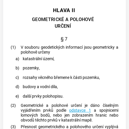
HLAVA II
GEOMETRICKÉ A POLOHOVÉ
URČENÍ
§ 7
(1)
V souboru geodetických informací jsou geometricky a
polohově určeny
a)
katastrální území
,
b)
pozemky
,
c)
rozsahy věcného břemene k části
pozemku
,
d)
budovy
a vodní díla,
e)
další prvky polohopisu.
(2)
Geometrické a polohové určení je dáno číselným
vyjádřením prvků podle
odstavce 1
a spojnicemi
lomových bodů, nebo jen zobrazením hranic nebo
obvodů těchto prvků v
katastrální mapě
.
(3)
Přesnost geometrického a polohového určení vyplývá