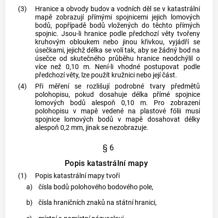
(3)
Hranice a
obvody budov
a vodních děl se v
katastrální
mapě
zobrazují přímými spojnicemi jejich lomových
bodů, popřípadě bodů vložených do těchto přímých
spojnic. Jsou-li hranice podle předchozí věty tvořeny
kruhovým obloukem nebo jinou křivkou, vyjádří se
úsečkami, jejichž délka se volí tak, aby se žádný bod na
úsečce od skutečného průběhu hranice neodchýlil o
více než 0,10 m. Není-li vhodné postupovat podle
předchozí věty, lze použít kružnici nebo její část.
(4)
Při měření se rozlišují podrobné tvary předmětů
polohopisu, pokud dosahuje délka přímé spojnice
lomových bodů alespoň 0,10 m. Pro zobrazení
polohopisu v mapě vedené na plastové fólii musí
spojnice lomových bodů v mapě dosahovat délky
alespoň 0,2 mm, jinak se nezobrazuje.
§ 6
Popis katastrální mapy
(1)
Popis
katastrální mapy
tvoří
a)
čísla bodů polohového bodového pole,
b)
čísla hraničních znaků na státní hranici,