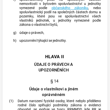
nemovitosti v bytovém spoluvlastnictví u jednotky
vymezené podle
občanského zákoníku
, nebo
spoluvlastnický podíl na společných částech domu a
pozemku
, které jsou ve spoluvlastnictví všech
vlastníků jednotek, u jednotky vymezené podle
zákona o vlastnictví bytů,
g)
údaje o právech,
h)
upozornění týkající se jednotky.
HLAVA II
ÚDAJE O PRÁVECH A
UPOZORNĚNÍCH
§ 14
Údaje o vlastníkovi a jiném
oprávněném
(1)
Datum narození fyzické osoby, které nebylo přiděleno
rodné číslo splňující podmínky zákona o evidenci
obyvatel, se eviduje ve tvaru RRMMDD, kde RR je