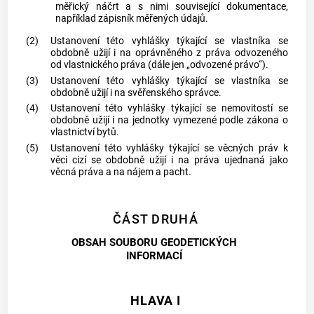
měřický náčrt a s nimi související dokumentace,
například zápisník měřených údajů.
(2)
Ustanovení této vyhlášky týkající se vlastníka se
obdobně užijí i na oprávněného z práva odvozeného
od vlastnického práva (dále jen „odvozené právo“).
(3)
Ustanovení této vyhlášky týkající se vlastníka se
obdobně užijí i na svěřenského správce.
(4)
Ustanovení této vyhlášky týkající se nemovitostí se
obdobně užijí i na jednotky vymezené podle zákona o
vlastnictví bytů.
(5)
Ustanovení této vyhlášky týkající se věcných práv k
věci cizí se obdobně užijí i na práva ujednaná jako
věcná práva a na nájem a pacht.
ČÁST DRUHÁ
OBSAH SOUBORU GEODETICKÝCH
INFORMACÍ
HLAVA I