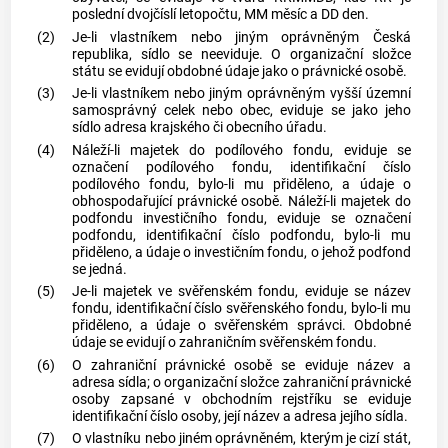
poslední dvojčíslí letopočtu, MM měsíc a DD den.
(2)
Je-li vlastníkem nebo jiným oprávněným Česká
republika, sídlo se neeviduje. O organizační složce
státu se evidují obdobné údaje jako o právnické osobě.
(3)
Je-li vlastníkem nebo jiným oprávněným vyšší územní
samosprávný celek nebo
obec
, eviduje se jako jeho
sídlo adresa krajského či obecního úřadu.
(4)
Náleží-li majetek do podílového fondu, eviduje se
označení podílového fondu, identifikační číslo
podílového fondu, bylo-li mu přiděleno, a údaje o
obhospodařující právnické osobě. Náleží-li majetek do
podfondu investičního fondu, eviduje se označení
podfondu, identifikační číslo podfondu, bylo-li mu
přiděleno, a údaje o investičním fondu, o jehož podfond
se jedná.
(5)
Je-li majetek ve svěřenském fondu, eviduje se název
fondu, identifikační číslo svěřenského fondu, bylo-li mu
přiděleno, a údaje o svěřenském správci. Obdobné
údaje se evidují o zahraničním svěřenském fondu.
(6)
O zahraniční právnické osobě se eviduje název a
adresa sídla; o organizační složce zahraniční právnické
osoby zapsané v obchodním rejstříku se eviduje
identifikační číslo osoby, její název a adresa jejího sídla.
(7)
O vlastníku nebo jiném oprávněném, kterým je cizí stát,