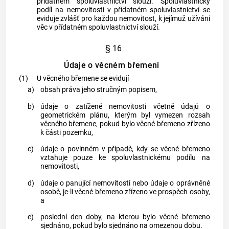
přídatném spoluvlastnictví slouží. Spoluvlastnický
podíl na nemovitosti v přídatném spoluvlastnictví se
eviduje zvlášť pro každou nemovitost, k jejímuž užívání
věc v přídatném spoluvlastnictví slouží.
§ 16
Údaje o věcném břemeni
(1)
U věcného břemene se evidují
a)
obsah práva jeho stručným popisem,
b)
údaje o zatížené nemovitosti včetně údajů o
geometrickém plánu
, kterým byl vymezen rozsah
věcného břemene, pokud bylo věcné břemeno zřízeno
k části
pozemku
,
c)
údaje o povinném v případě, kdy se věcné břemeno
vztahuje pouze ke spoluvlastnickému podílu na
nemovitosti,
d)
údaje o panující nemovitosti nebo údaje o oprávněné
osobě, je-li věcné břemeno zřízeno ve prospěch osoby,
a
e)
poslední den doby, na kterou bylo věcné břemeno
sjednáno, pokud bylo sjednáno na omezenou dobu.