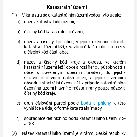
Katastrální území
(1)
V
katastru
se o
katastrálním území
vedou tyto údaje:
a)
název
katastrálního území
,
b)
číselný kód
katastrálního území
,
c)
název a číselný kód
obce
, v jejímž územním obvodu
katastrální území
leží, s vazbou údajů o
obci
na název
a číselný kód části
obce
,
d)
název a číselný kód kraje a okresu, ve kterém
katastrální území
leží,
obce
s rozšířenou působností a
obce
s pověřeným obecním úřadem, do jejichž
správního obvodu náleží
obec
, v jejímž územním
obvodu
katastrální území
leží; v případě
katastrálního
území
na území hlavního města Prahy pouze název a
číselný kód kraje,
e)
druh číslování
parcel
podle
bodu 8
přílohy
k této
vyhlášce a údaj o formě
katastrální mapy
,
f)
souřadnice
definičního bodu
katastrálního území
v S-
JTSK.
(2)
Název
katastrálního území
je v rámci České republiky