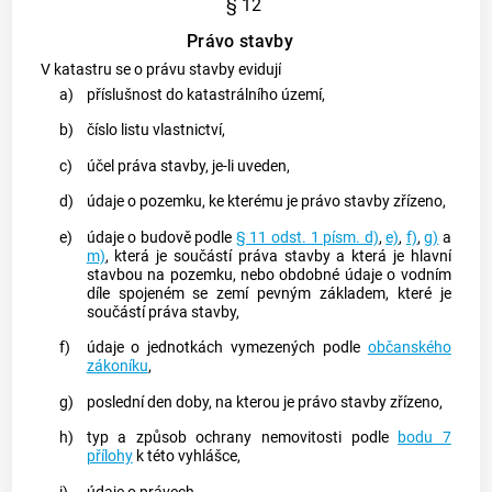
§ 12
Právo stavby
V
katastru
se o právu stavby evidují
a)
příslušnost do
katastrálního území
,
b)
číslo listu vlastnictví,
c)
účel práva stavby, je-li uveden,
d)
údaje o
pozemku
, ke kterému je právo stavby zřízeno,
e)
údaje o
budově
podle
§ 11 odst. 1 písm. d)
,
e)
,
f)
,
g)
a
m)
, která je součástí práva stavby a která je hlavní
stavbou na
pozemku
, nebo obdobné údaje o vodním
díle spojeném se zemí pevným základem, které je
součástí práva stavby,
f)
údaje o jednotkách vymezených podle
občanského
zákoníku
,
g)
poslední den doby, na kterou je právo stavby zřízeno,
h)
typ a způsob ochrany nemovitosti podle
bodu 7
přílohy
k této vyhlášce,