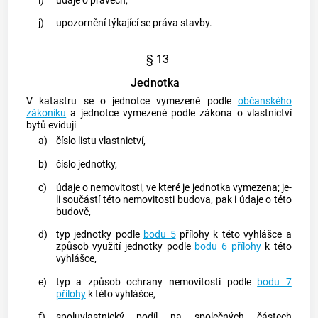
i)
údaje o právech,
j)
upozornění týkající se práva stavby.
§ 13
Jednotka
V
katastru
se o jednotce vymezené podle
občanského
zákoníku
a jednotce vymezené podle zákona o vlastnictví
bytů evidují
a)
číslo listu vlastnictví,
b)
číslo jednotky,
c)
údaje o nemovitosti, ve které je jednotka vymezena; je-
li součástí této nemovitosti
budova
, pak i údaje o této
budově
,
d)
typ jednotky podle
bodu 5
přílohy k této vyhlášce a
způsob využití jednotky podle
bodu 6
přílohy
k této
vyhlášce,
e)
typ a způsob ochrany nemovitosti podle
bodu 7
přílohy
k této vyhlášce,
f)
spoluvlastnický podíl na společných částech