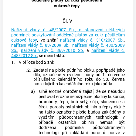
oddělené platby za cukr pěstitelům
cukrové řepy
Čl. V
Nařízení vlády č. 45/2007 Sb., o stanovení některých
podmínek poskytování oddělené platby za cukr pěstitelům
cukrové řepy
, ve znění
nařízení vlády č. 310/2007 Sb.
,
nařízení vlády č. 83/2009 Sb.
,
nařízení vlády č. 480/2009
Sb.
,
nařízení vlády č. 369/2010 Sb.
a
nařízení vlády č.
448/2012 Sb.
, se mění takto:
1.
V příloze bod 2 zní:
„2.
Žadatel na ploše půdního bloku, popřípadě jeho
dílu, označené v evidenci půdy od 1. července
příslušného kalendářního roku do 30. června
následujícího kalendářního roku jako půda
a)
silně erozně ohrožená zajistí, že se nebudou
pěstovat erozně nebezpečné plodiny kukuřice,
brambory, řepa, bob setý, sója, slunečnice a
čirok; porosty ostatních obilnin a řepky olejné
na takto označené ploše budou zakládány s
využitím půdoochranných technologií; v
případě ostatních obilnin nemusí být
dodržena podmínka půdoochranných
technologií při zakládání porostů pouze v