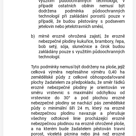
využitím půdoochranných technologií; v
případě ostatních obilnin nemusí být
dodržena podmínka půdoochranných
technologií při zakládání porostů pouze v
případě, že budou pěstovány s podsevem
jetelovin nebo jetelotravních směsí,
b)
mírně erozně ohrožená zajistí, že erozně
nebezpečné plodiny kukuřice, brambory, řepa,
bob setý, sója, slunečnice a čirok budou
zakládány pouze s využitím půdoochranných
technologií.
Tyto podmínky nemusí být dodrženy na ploše, jejíž
celková výměra nepřesáhne výměru 0,40 ha
zemědělské půdy z celkové obhospodařované
plochy žadatelem za předpokladu, že směr řádků
erozně nebezpečné plodiny je orientován ve
směru vrstevnic s maximální odchylkou od
vrstevnice do 30° a pod plochou erozně
nebezpečné plodiny se nachází pás zemědělské
půdy o minimální šíři 24 m, který na erozně
nebezpečnou plodinu navazuje a přerušuje
všechny odtokové linie procházející erozně
nebezpečnou plodinou na erozně ohrožené ploše,
a na kterém bude žadatelem pěstován travní
porost, víceletá pícnina nebo jiná než erozně