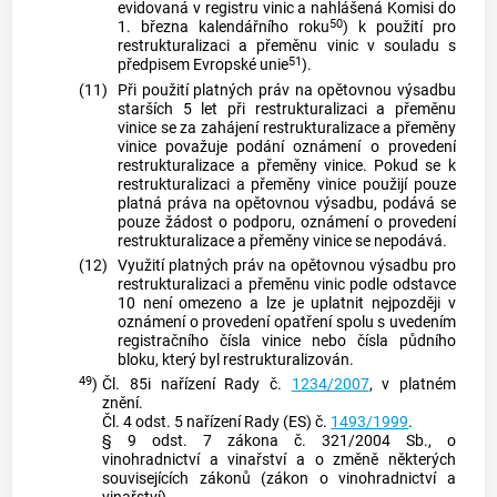
evidovaná v registru vinic a nahlášená Komisi do
50
1. března kalendářního roku
) k použití pro
restrukturalizaci a přeměnu vinic v souladu s
51
předpisem Evropské unie
).
(11)
Při použití platných práv na opětovnou výsadbu
starších 5 let při restrukturalizaci a přeměnu
vinice se za zahájení restrukturalizace a přeměny
vinice považuje podání oznámení o provedení
restrukturalizace a přeměny vinice. Pokud se k
restrukturalizaci a přeměny vinice použijí pouze
platná práva na opětovnou výsadbu, podává se
pouze žádost o podporu, oznámení o provedení
restrukturalizace a přeměny vinice se nepodává.
(12)
Využití platných práv na opětovnou výsadbu pro
restrukturalizaci a přeměnu vinic podle odstavce
10 není omezeno a lze je uplatnit nejpozději v
oznámení o provedení opatření spolu s uvedením
registračního čísla vinice nebo čísla půdního
bloku, který byl restrukturalizován.
49
)
Čl. 85i nařízení Rady č.
1234/2007
, v platném
znění.
Čl. 4 odst. 5 nařízení Rady (ES) č.
1493/1999
.
§ 9 odst. 7 zákona č. 321/2004 Sb., o
vinohradnictví a vinařství a o změně některých
souvisejících zákonů (zákon o vinohradnictví a