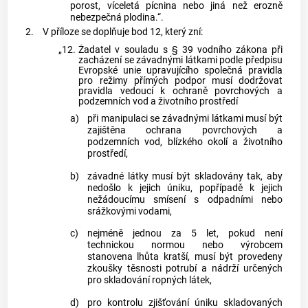
porost, víceletá pícnina nebo jiná než erozně
nebezpečná plodina.“.
2.
V příloze se doplňuje bod 12, který zní:
„12.
Žadatel v souladu s § 39 vodního zákona při
zacházení se závadnými látkami podle předpisu
Evropské unie upravujícího společná pravidla
pro režimy přímých podpor musí dodržovat
pravidla vedoucí k ochraně povrchových a
podzemních vod a životního prostředí
a)
při manipulaci se závadnými látkami musí být
zajištěna ochrana povrchových a
podzemních vod, blízkého okolí a životního
prostředí,
b)
závadné látky musí být skladovány tak, aby
nedošlo k jejich úniku, popřípadě k jejich
nežádoucímu smísení s odpadními nebo
srážkovými vodami,
c)
nejméně jednou za 5 let, pokud není
technickou normou nebo výrobcem
stanovena lhůta kratší, musí být provedeny
zkoušky těsnosti potrubí a nádrží určených
pro skladování ropných látek,
d)
pro kontrolu zjišťování úniku skladovaných