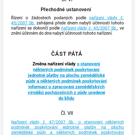
Přechodné ustanovení
Řízení o žádostech podaných podle
nařízení vlády č.
45/2007 Sb.
zahájená přede dnem nabytí účinnosti tohoto
nařízení se dokončí podle
nařízení vlády č. 45/2007 Sb.
, ve
znění účinném do dne nabytí účinnosti tohoto nařízení.
ČÁST PÁTÁ
Změna nařízení vlády
o stanovení
některých podmínek poskytování
jednotné platby na plochu zemědělské
půdy a některých podmínek poskytování
informací o zpracování zemědělských
výrobků pocházejících z půdy uvedené
do klidu
Čl. VII
Nařízení vlády č. 47/2007 Sb., o stanovení některých
podmínek poskytování jednotné platby na plochu
zemědělské půdy a některých podmínek poskytování