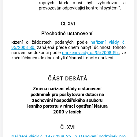
ropných látek musí být vybudován a
provozován odpovídající kontrolní systém.“.
Čl. XVI
Přechodné ustanovení
Řízení o žádostech podaných podle
nařízení vlády č.
95/2008 Sb.
zahájená přede dnem nabytí účinnosti tohoto
nařízení se dokončí podle
nařízení vlády č. 95/2008 Sb.
, ve
znění účinném do dne nabytí účinnosti tohoto nařízení.
ČÁST DESÁTÁ
Změna nařízení vlády o stanovení
podmínek pro poskytování dotací na
zachování hospodářského souboru
lesního porostu v rámci opatření Natura
2000 v lesích
Čl. XVII
Nařízení vlády č. 147/2008 Sb., o stanovení podmínek pro