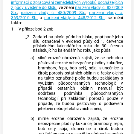
informací o zpracování zemědělských výrobků pocházejících
z půdy uvedené do klidu
, ve znění
nařízení vlády č. 83/2009
Sb.
,
nařízení vlády č. 480/2009 Sb.
,
nařízení vlády č.
369/2010 Sb.
a
nařízení vlády č. 448/2012 Sb.
, se mění
takto:
1.
V příloze bod 2 zní:
„2.
Žadatel na ploše půdního bloku, popřípadě jeho
dílu, označené v evidenci půdy od 1. července
příslušného kalendářního roku do 30. června
následujícího kalendářního roku jako půda
a)
silně erozně ohrožená zajistí, že se nebudou
pěstovat erozně nebezpečné plodiny kukuřice,
brambory, řepa, bob setý, sója, slunečnice a
čirok; porosty ostatních obilnin a řepky olejné
na takto označené ploše budou zakládány s
využitím půdoochranných technologií; v
případě ostatních obilnin nemusí být
dodržena podmínka půdoochranných
technologií při zakládání porostů pouze v
případě, že budou pěstovány s podsevem
jetelovin nebo jetelotravních směsí,
b)
mírně erozně ohrožená zajistí, že erozně
nebezpečné plodiny kukuřice, brambory, řepa,
bob setý, sója, slunečnice a čirok budou
zakládány pouze s využitím půdoochranných