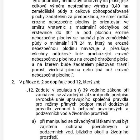
Tyto podmínky nemusí být dodrženy na ploše, jejíž
celková výměra nepřesáhne výměru 0,40 ha
zemědělské půdy z celkové obhospodařované
plochy žadatelem za předpokladu, že směr řádků
erozně nebezpečné plodiny je orientován ve
směru vrstevnic s maximální odchylkou od
vrstevnice do 30° a pod plochou erozně
nebezpečné plodiny se nachází pás zemědělské
půdy o minimální šíři 24 m, který na erozně
nebezpečnou plodinu navazuje a přerušuje
všechny odtokové linie procházející erozně
nebezpečnou plodinou na erozně ohrožené ploše,
a na kterém bude žadatelem pěstován travní
porost, víceletá pícnina nebo jiná než erozně
nebezpečná plodina.“.
2.
V příloze č. 2 se doplňuje bod 12, který zní:
„12.
Žadatel v souladu s § 39 vodního zákona při
zacházení se závadnými látkami podle předpisu
Evropské unie upravujícího společná pravidla
pro režimy přímých podpor musí dodržovat
pravidla vedoucí k ochraně povrchových a
podzemních vod a životního prostředí
a)
při manipulaci se závadnými látkami musí být
zajištěna ochrana povrchových a
podzemních vod, blízkého okolí a životního
prostředí,