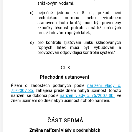
srážkovými vodami,
c)
nejméně jednou za 5 let, pokud není
technickou normou nebo výrobcem
stanovena lhůta kratší, musí být provedeny
zkoušky těsnosti potrubí a nádrží určených
pro skladování ropných látek,
d)
pro kontrolu zjišťování úniku skladovaných
ropných látek musí být vybudován a
provozován odpovídající kontrolní systém.“.
Čl. X
Přechodné ustanovení
Řízení o žádostech podaných podle
nařízení vlády č.
75/2007 Sb.
zahájená přede dnem nabytí účinnosti tohoto
nařízení se dokončí podle
nařízení vlády č. 75/2007 Sb.
, ve
znění účinném do dne nabytí účinnosti tohoto nařízení.
ČÁST SEDMÁ
Změna nařízení vlády o podmínkách