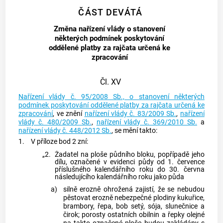
ČÁST DEVÁTÁ
Změna nařízení vlády o stanovení
některých podmínek poskytování
oddělené platby za rajčata určená ke
zpracování
Čl. XV
Nařízení vlády č. 95/2008 Sb., o stanovení některých
podmínek poskytování oddělené platby za rajčata určená ke
zpracování
, ve znění
nařízení vlády č. 83/2009 Sb.
,
nařízení
vlády č. 480/2009 Sb.
,
nařízení vlády č. 369/2010 Sb.
a
nařízení vlády č. 448/2012 Sb.
, se mění takto:
1.
V příloze bod 2 zní:
„2.
Žadatel na ploše půdního bloku, popřípadě jeho
dílu, označené v evidenci půdy od 1. července
příslušného kalendářního roku do 30. června
následujícího kalendářního roku jako půda
a)
silně erozně ohrožená zajistí, že se nebudou
pěstovat erozně nebezpečné plodiny kukuřice,
brambory, řepa, bob setý, sója, slunečnice a
čirok; porosty ostatních obilnin a řepky olejné