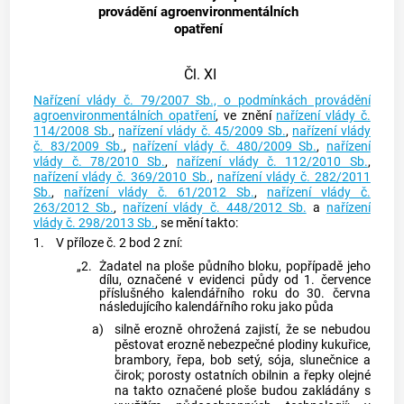
provádění agroenvironmentálních
opatření
Čl. XI
Nařízení vlády č. 79/2007 Sb., o podmínkách provádění
agroenvironmentálních opatření
, ve znění
nařízení vlády č.
114/2008 Sb.
,
nařízení vlády č. 45/2009 Sb.
,
nařízení vlády
č. 83/2009 Sb.
,
nařízení vlády č. 480/2009 Sb.
,
nařízení
vlády č. 78/2010 Sb.
,
nařízení vlády č. 112/2010 Sb.
,
nařízení vlády č. 369/2010 Sb.
,
nařízení vlády č. 282/2011
Sb.
,
nařízení vlády č. 61/2012 Sb.
,
nařízení vlády č.
263/2012 Sb.
,
nařízení vlády č. 448/2012 Sb.
a
nařízení
vlády č. 298/2013 Sb.
, se mění takto:
1.
V příloze č. 2 bod 2 zní:
„2.
Žadatel na ploše půdního bloku, popřípadě jeho
dílu, označené v evidenci půdy od 1. července
příslušného kalendářního roku do 30. června
následujícího kalendářního roku jako půda
a)
silně erozně ohrožená zajistí, že se nebudou
pěstovat erozně nebezpečné plodiny kukuřice,
brambory, řepa, bob setý, sója, slunečnice a
čirok; porosty ostatních obilnin a řepky olejné
na takto označené ploše budou zakládány s