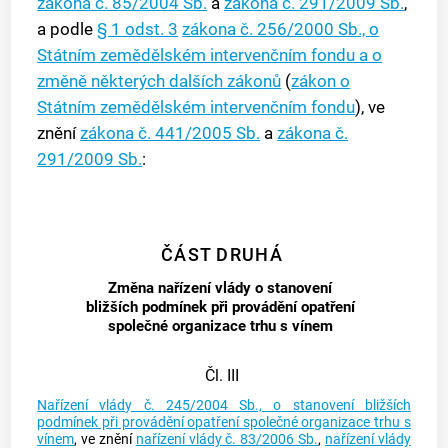
zákona č. 85/2004 Sb.
a
zákona č. 291/2009 Sb.
,
a podle
§ 1 odst. 3
zákona č. 256/2000 Sb., o
Státním zemědělském intervenčním fondu a o
změně některých dalších zákonů
(
zákon o
Státním zemědělském intervenčním fondu
), ve
znění
zákona č. 441/2005 Sb.
a
zákona č.
291/2009 Sb.
:
ČÁST DRUHÁ
Změna nařízení vlády o stanovení
bližších podmínek při provádění opatření
společné organizace trhu s vínem
Čl. III
Nařízení vlády č. 245/2004 Sb., o stanovení bližších
podmínek při provádění opatření společné organizace trhu s
vínem
, ve znění
nařízení vlády č. 83/2006 Sb.
,
nařízení vlády