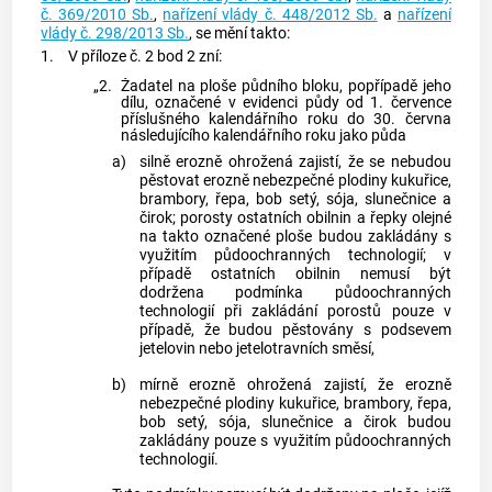
č. 369/2010 Sb.
,
nařízení vlády č. 448/2012 Sb.
a
nařízení
vlády č. 298/2013 Sb.
, se mění takto:
1.
V příloze č. 2 bod 2 zní:
„2.
Žadatel na ploše půdního bloku, popřípadě jeho
dílu, označené v evidenci půdy od 1. července
příslušného kalendářního roku do 30. června
následujícího kalendářního roku jako půda
a)
silně erozně ohrožená zajistí, že se nebudou
pěstovat erozně nebezpečné plodiny kukuřice,
brambory, řepa, bob setý, sója, slunečnice a
čirok; porosty ostatních obilnin a řepky olejné
na takto označené ploše budou zakládány s
využitím půdoochranných technologií; v
případě ostatních obilnin nemusí být
dodržena podmínka půdoochranných
technologií při zakládání porostů pouze v
případě, že budou pěstovány s podsevem
jetelovin nebo jetelotravních směsí,
b)
mírně erozně ohrožená zajistí, že erozně
nebezpečné plodiny kukuřice, brambory, řepa,
bob setý, sója, slunečnice a čirok budou
zakládány pouze s využitím půdoochranných
technologií.