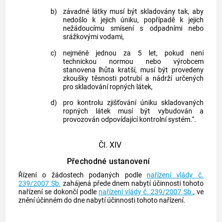
b)
závadné látky musí být skladovány tak, aby
nedošlo k jejich úniku, popřípadě k jejich
nežádoucímu smísení s odpadními nebo
srážkovými vodami,
c)
nejméně jednou za 5 let, pokud není
technickou normou nebo výrobcem
stanovena lhůta kratší, musí být provedeny
zkoušky těsnosti potrubí a nádrží určených
pro skladování ropných látek,
d)
pro kontrolu zjišťování úniku skladovaných
ropných látek musí být vybudován a
provozován odpovídající kontrolní systém.“.
Čl. XIV
Přechodné ustanovení
Řízení o žádostech podaných podle
nařízení vlády č.
239/2007 Sb.
zahájená přede dnem nabytí účinnosti tohoto
nařízení se dokončí podle
nařízení vlády č. 239/2007 Sb.
, ve
znění účinném do dne nabytí účinnosti tohoto nařízení.