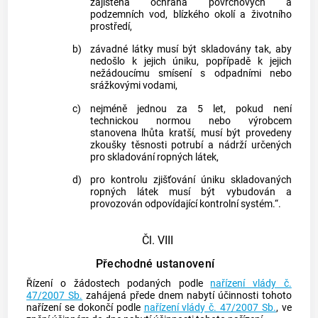
zajištěna ochrana povrchových a
podzemních vod, blízkého okolí a životního
prostředí,
b)
závadné látky musí být skladovány tak, aby
nedošlo k jejich úniku, popřípadě k jejich
nežádoucímu smísení s odpadními nebo
srážkovými vodami,
c)
nejméně jednou za 5 let, pokud není
technickou normou nebo výrobcem
stanovena lhůta kratší, musí být provedeny
zkoušky těsnosti potrubí a nádrží určených
pro skladování ropných látek,
d)
pro kontrolu zjišťování úniku skladovaných
ropných látek musí být vybudován a
provozován odpovídající kontrolní systém.“.
Čl. VIII
Přechodné ustanovení
Řízení o žádostech podaných podle
nařízení vlády č.
47/2007 Sb.
zahájená přede dnem nabytí účinnosti tohoto
nařízení se dokončí podle
nařízení vlády č. 47/2007 Sb.
, ve