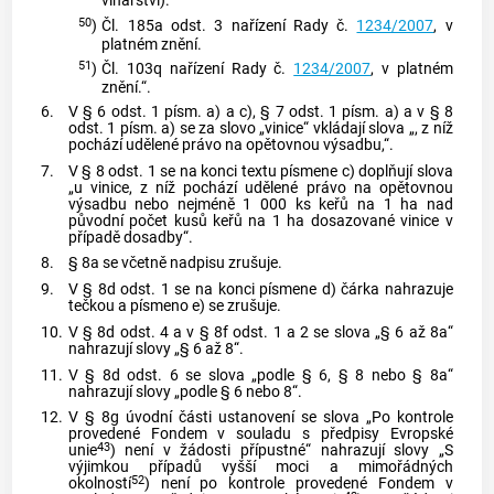
vinařství).
50
)
Čl. 185a odst. 3 nařízení Rady č.
1234/2007
, v
platném znění.
51
)
Čl. 103q nařízení Rady č.
1234/2007
, v platném
znění.“.
6.
V § 6 odst. 1 písm. a) a c), § 7 odst. 1 písm. a) a v § 8
odst. 1 písm. a) se za slovo „vinice“ vkládají slova „, z níž
pochází udělené právo na opětovnou výsadbu,“.
7.
V § 8 odst. 1 se na konci textu písmene c) doplňují slova
„u vinice, z níž pochází udělené právo na opětovnou
výsadbu nebo nejméně 1 000 ks keřů na 1 ha nad
původní počet kusů keřů na 1 ha dosazované vinice v
případě dosadby“.
8.
§ 8a se včetně nadpisu zrušuje.
9.
V § 8d odst. 1 se na konci písmene d) čárka nahrazuje
tečkou a písmeno e) se zrušuje.
10.
V § 8d odst. 4 a v § 8f odst. 1 a 2 se slova „§ 6 až 8a“
nahrazují slovy „§ 6 až 8“.
11.
V § 8d odst. 6 se slova „podle § 6, § 8 nebo § 8a“
nahrazují slovy „podle § 6 nebo 8“.
12.
V § 8g úvodní části ustanovení se slova „Po kontrole
provedené Fondem v souladu s předpisy Evropské
43
unie
) není v žádosti přípustné“ nahrazují slovy „S
výjimkou případů vyšší moci a mimořádných
52
okolností
) není po kontrole provedené Fondem v