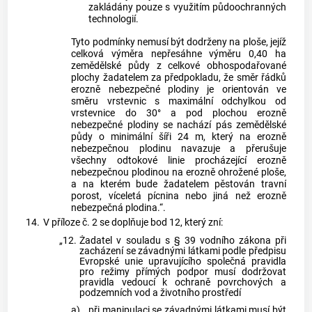
zakládány pouze s využitím půdoochranných
technologií.
Tyto podmínky nemusí být dodrženy na ploše, jejíž
celková výměra nepřesáhne výměru 0,40 ha
zemědělské půdy z celkové obhospodařované
plochy žadatelem za předpokladu, že směr řádků
erozně nebezpečné plodiny je orientován ve
směru vrstevnic s maximální odchylkou od
vrstevnice do 30° a pod plochou erozně
nebezpečné plodiny se nachází pás zemědělské
půdy o minimální šíři 24 m, který na erozně
nebezpečnou plodinu navazuje a přerušuje
všechny odtokové linie procházející erozně
nebezpečnou plodinou na erozně ohrožené ploše,
a na kterém bude žadatelem pěstován travní
porost, víceletá pícnina nebo jiná než erozně
nebezpečná plodina.“.
14.
V příloze č. 2 se doplňuje bod 12, který zní:
„12.
Žadatel v souladu s § 39 vodního zákona při
zacházení se závadnými látkami podle předpisu
Evropské unie upravujícího společná pravidla
pro režimy přímých podpor musí dodržovat
pravidla vedoucí k ochraně povrchových a
podzemních vod a životního prostředí
a)
při manipulaci se závadnými látkami musí být