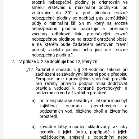
erozně nebezpečné plodiny je orientován ve
směru vrstevnic s maximální odchylkou od
vrstevnice do 30° a pod plochou erozně
nebezpečné plodiny se nachází pás zemědělské
půdy o minimální šíři 24 m, který na erozně
nebezpečnou plodinu navazuje a přerušuje
všechny odtokové linie procházející erozně
nebezpečnou plodinou na erozně ohrožené ploše,
a na kterém bude žadatelem pěstován travní
porost, víceletá pícnina nebo jiná než erozně
nebezpečná plodina.“.
2.
V příloze č. 2 se doplňuje bod 12, který zní:
„12.
Žadatel v souladu s § 39 vodního zákona při
zacházení se závadnými látkami podle předpisu
Evropské unie upravujícího společná pravidla
pro režimy přímých podpor musí dodržovat
pravidla vedoucí k ochraně povrchových a
podzemních vod a životního prostředí
a)
při manipulaci se závadnými látkami musí být
zajištěna ochrana povrchových a
podzemních vod, blízkého okolí a životního
prostředí,
b)
závadné látky musí být skladovány tak, aby
nedošlo k jejich úniku, popřípadě k jejich
nežádoucímu smísení s odpadními nebo