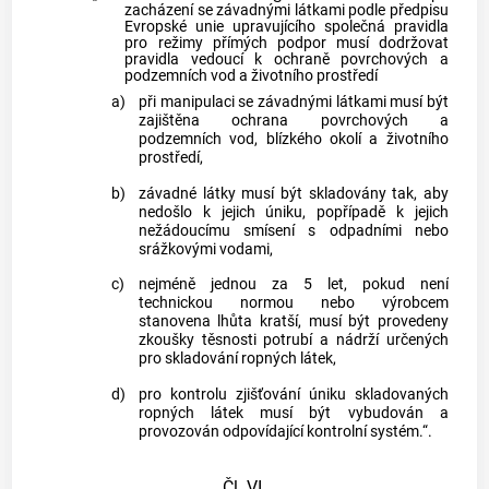
zacházení se závadnými látkami podle předpisu
Evropské unie upravujícího společná pravidla
pro režimy přímých podpor musí dodržovat
pravidla vedoucí k ochraně povrchových a
podzemních vod a životního prostředí
a)
při manipulaci se závadnými látkami musí být
zajištěna ochrana povrchových a
podzemních vod, blízkého okolí a životního
prostředí,
b)
závadné látky musí být skladovány tak, aby
nedošlo k jejich úniku, popřípadě k jejich
nežádoucímu smísení s odpadními nebo
srážkovými vodami,
c)
nejméně jednou za 5 let, pokud není
technickou normou nebo výrobcem
stanovena lhůta kratší, musí být provedeny
zkoušky těsnosti potrubí a nádrží určených
pro skladování ropných látek,
d)
pro kontrolu zjišťování úniku skladovaných
ropných látek musí být vybudován a
provozován odpovídající kontrolní systém.“.
Čl. VI