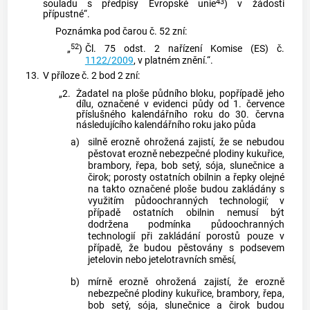
43
souladu s předpisy Evropské unie
) v žádosti
přípustné“.
Poznámka pod čarou č. 52 zní:
52
„
)
Čl. 75 odst. 2 nařízení Komise (ES) č.
1122/2009
, v platném znění.“.
13.
V příloze č. 2 bod 2 zní:
„2.
Žadatel na ploše půdního bloku, popřípadě jeho
dílu, označené v evidenci půdy od 1. července
příslušného kalendářního roku do 30. června
následujícího kalendářního roku jako půda
a)
silně erozně ohrožená zajistí, že se nebudou
pěstovat erozně nebezpečné plodiny kukuřice,
brambory, řepa, bob setý, sója, slunečnice a
čirok; porosty ostatních obilnin a řepky olejné
na takto označené ploše budou zakládány s
využitím půdoochranných technologií; v
případě ostatních obilnin nemusí být
dodržena podmínka půdoochranných
technologií při zakládání porostů pouze v
případě, že budou pěstovány s podsevem
jetelovin nebo jetelotravních směsí,
b)
mírně erozně ohrožená zajistí, že erozně
nebezpečné plodiny kukuřice, brambory, řepa,
bob setý, sója, slunečnice a čirok budou