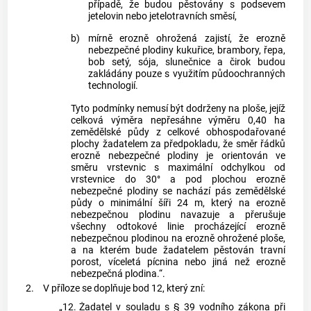
případě, že budou pěstovány s podsevem
jetelovin nebo jetelotravních směsí,
b)
mírně erozně ohrožená zajistí, že erozně
nebezpečné plodiny kukuřice, brambory, řepa,
bob setý, sója, slunečnice a čirok budou
zakládány pouze s využitím půdoochranných
technologií.
Tyto podmínky nemusí být dodrženy na ploše, jejíž
celková výměra nepřesáhne výměru 0,40 ha
zemědělské půdy z celkové obhospodařované
plochy žadatelem za předpokladu, že směr řádků
erozně nebezpečné plodiny je orientován ve
směru vrstevnic s maximální odchylkou od
vrstevnice do 30° a pod plochou erozně
nebezpečné plodiny se nachází pás zemědělské
půdy o minimální šíři 24 m, který na erozně
nebezpečnou plodinu navazuje a přerušuje
všechny odtokové linie procházející erozně
nebezpečnou plodinou na erozně ohrožené ploše,
a na kterém bude žadatelem pěstován travní
porost, víceletá pícnina nebo jiná než erozně
nebezpečná plodina.“.
2.
V příloze se doplňuje bod 12, který zní:
„12.
Žadatel v souladu s § 39 vodního zákona při