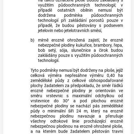
na takto označené ploše budou zakládány s
využitím půdoochranných technologií; v
případě ostatních obilnin nemusí být
dodržena podmínka půdoochranných
technologií při zakládání porostů pouze v
případě, že budou pěstovány s podsevem
jetelovin nebo jetelotravních směsí,
b)
mírně erozně ohrožená zajistí, že erozně
nebezpečné plodiny kukuřice, brambory, řepa,
bob setý, sója, slunečnice a čirok budou
zakládány pouze s využitím půdoochranných
technologií.
Tyto podmínky nemusí být dodrženy na ploše, jejíž
celková výměra nepřesáhne výměru 0,40 ha
zemědělské půdy z celkové obhospodařované
plochy žadatelem za předpokladu, že směr řádků
erozně nebezpečné plodiny je orientován ve
směru vrstevnic s maximální odchylkou od
vrstevnice do 30° a pod plochou erozně
nebezpečné plodiny se nachází pás zemědělské
půdy o minimální šíři 24 m, který na erozně
nebezpečnou plodinu navazuje a přerušuje
všechny odtokové linie procházející erozně
nebezpečnou plodinou na erozně ohrožené ploše,
a na kterém bude žadatelem pěstován travní