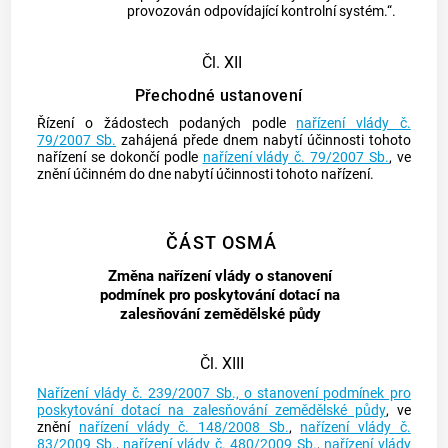
provozován odpovídající kontrolní systém.“.
Čl. XII
Přechodné ustanovení
Řízení o žádostech podaných podle
nařízení vlády č.
79/2007 Sb.
zahájená přede dnem nabytí účinnosti tohoto
nařízení se dokončí podle
nařízení vlády č. 79/2007 Sb.
, ve
znění účinném do dne nabytí účinnosti tohoto nařízení.
ČÁST OSMÁ
Změna nařízení vlády o stanovení
podmínek pro poskytování dotací na
zalesňování zemědělské půdy
Čl. XIII
Nařízení vlády č. 239/2007 Sb., o stanovení podmínek pro
poskytování dotací na zalesňování zemědělské půdy
, ve
znění
nařízení vlády č. 148/2008 Sb.
,
nařízení vlády č.
83/2009 Sb.
,
nařízení vlády č. 480/2009 Sb.
,
nařízení vlády