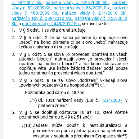
č. 33/2007 Sb.
,
nařízení vlády č. 320/2008 Sb.
,
nařízení
vlády č. 82/2009 Sb.
,
nařízení vlády č. 83/2009 Sb.
,
nařízení
vlády č. 480/2009 Sb.
,
nařízení vlády č. 214/2010 Sb.
,
nařízení vlády č. 369/2010 Sb.
,
nařízení vlády č. 258/2012
Sb.
a
nařízení vlády č. 448/2012 Sb.
, se mění takto:
1.
V § 5 odst. 1 se věta druhá zrušuje.
2.
V § 5 odst. 2 se na konci písmene b) doplňuje slovo
„nebo“, na konci písmene c) se slovo „nebo“ nahrazuje
tečkou a písmeno d) se zrušuje.
3.
V § 5 odst. 5 se slova „o provedení opatření na všech
půdních blocích“ nahrazují slovy „o provedení všech
opatření na půdních blocích“ a na konci odstavce se
doplňuje věta „Ke každé žádosti žadatel podá pouze
jedno oznámení o provedení všech opatření.“.
4.
V § 5 odst. 8 se za slovo „dodržení“ vkládají slova
48
„povinných požadavků na hospodaření
) a“.
Poznámka pod čarou č. 48 zní:
48
„
)
Čl. 103z nařízení Rady (ES) č.
1234/2007
, v
platném znění.“.
5.
V § 5 se doplňují odstavce 10 až 12, které včetně
poznámek pod čarou č. 49 až 51 znějí:
„(10)
Žadatel může použít k restrukturalizaci a
přeměně vinic pouze platná práva na opětovnou
49
výsadbu v souladu s předpisem Evropské unie
)