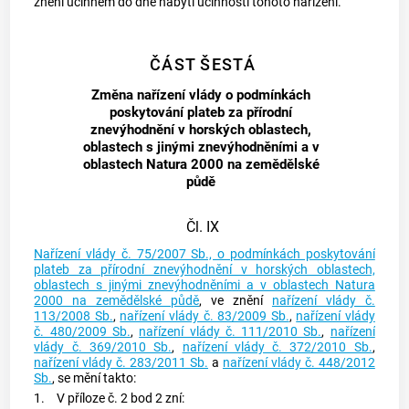
znění účinném do dne nabytí účinnosti tohoto nařízení.
ČÁST ŠESTÁ
Změna nařízení vlády o podmínkách
poskytování plateb za přírodní
znevýhodnění v horských oblastech,
oblastech s jinými znevýhodněními a v
oblastech Natura 2000 na zemědělské
půdě
Čl. IX
Nařízení vlády č. 75/2007 Sb., o podmínkách poskytování
plateb za přírodní znevýhodnění v horských oblastech,
oblastech s jinými znevýhodněními a v oblastech Natura
2000 na zemědělské půdě
, ve znění
nařízení vlády č.
113/2008 Sb.
,
nařízení vlády č. 83/2009 Sb.
,
nařízení vlády
č. 480/2009 Sb.
,
nařízení vlády č. 111/2010 Sb.
,
nařízení
vlády č. 369/2010 Sb.
,
nařízení vlády č. 372/2010 Sb.
,
nařízení vlády č. 283/2011 Sb.
a
nařízení vlády č. 448/2012
Sb.
, se mění takto:
1.
V příloze č. 2 bod 2 zní: