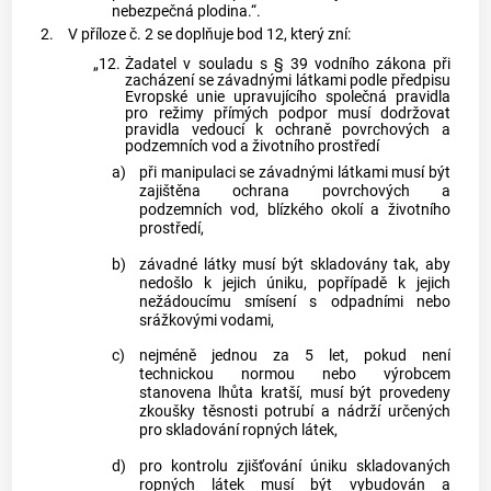
nebezpečná plodina.“.
2.
V příloze č. 2 se doplňuje bod 12, který zní:
„12.
Žadatel v souladu s § 39 vodního zákona při
zacházení se závadnými látkami podle předpisu
Evropské unie upravujícího společná pravidla
pro režimy přímých podpor musí dodržovat
pravidla vedoucí k ochraně povrchových a
podzemních vod a životního prostředí
a)
při manipulaci se závadnými látkami musí být
zajištěna ochrana povrchových a
podzemních vod, blízkého okolí a životního
prostředí,
b)
závadné látky musí být skladovány tak, aby
nedošlo k jejich úniku, popřípadě k jejich
nežádoucímu smísení s odpadními nebo
srážkovými vodami,
c)
nejméně jednou za 5 let, pokud není
technickou normou nebo výrobcem
stanovena lhůta kratší, musí být provedeny
zkoušky těsnosti potrubí a nádrží určených
pro skladování ropných látek,
d)
pro kontrolu zjišťování úniku skladovaných
ropných látek musí být vybudován a