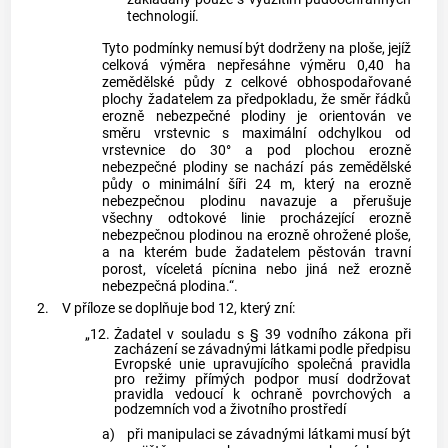
technologií.
Tyto podmínky nemusí být dodrženy na ploše, jejíž
celková výměra nepřesáhne výměru 0,40 ha
zemědělské půdy z celkové obhospodařované
plochy žadatelem za předpokladu, že směr řádků
erozně nebezpečné plodiny je orientován ve
směru vrstevnic s maximální odchylkou od
vrstevnice do 30° a pod plochou erozně
nebezpečné plodiny se nachází pás zemědělské
půdy o minimální šíři 24 m, který na erozně
nebezpečnou plodinu navazuje a přerušuje
všechny odtokové linie procházející erozně
nebezpečnou plodinou na erozně ohrožené ploše,
a na kterém bude žadatelem pěstován travní
porost, víceletá pícnina nebo jiná než erozně
nebezpečná plodina.“.
2.
V příloze se doplňuje bod 12, který zní:
„12.
Žadatel v souladu s § 39 vodního zákona při
zacházení se závadnými látkami podle předpisu
Evropské unie upravujícího společná pravidla
pro režimy přímých podpor musí dodržovat
pravidla vedoucí k ochraně povrchových a
podzemních vod a životního prostředí
a)
při manipulaci se závadnými látkami musí být