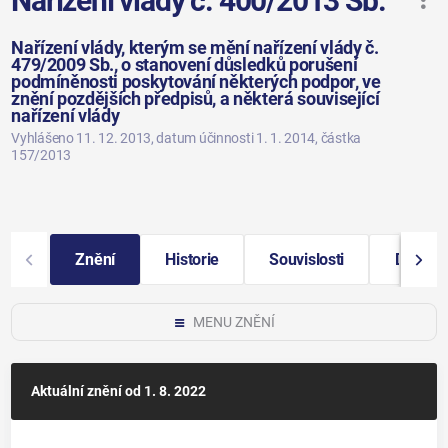
Nařízení vlády č. 400/2013 Sb.
Nařízení vlády, kterým se mění nařízení vlády č.
479/2009 Sb., o stanovení důsledků porušení
podmíněnosti poskytování některých podpor, ve
znění pozdějších předpisů, a některá související
nařízení vlády
Vyhlášeno 11. 12. 2013
, datum účinnosti 1. 1. 2014
, částka
157/2013
Znění
Historie
Souvislosti
Další i
MENU ZNĚNÍ
Aktuální znění
od 1. 8. 2022