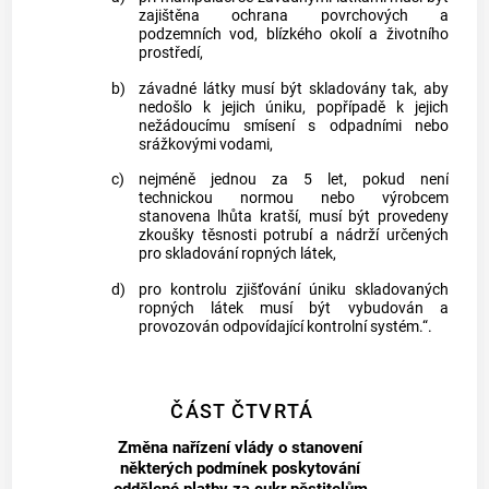
zajištěna ochrana povrchových a
podzemních vod, blízkého okolí a životního
prostředí,
b)
závadné látky musí být skladovány tak, aby
nedošlo k jejich úniku, popřípadě k jejich
nežádoucímu smísení s odpadními nebo
srážkovými vodami,
c)
nejméně jednou za 5 let, pokud není
technickou normou nebo výrobcem
stanovena lhůta kratší, musí být provedeny
zkoušky těsnosti potrubí a nádrží určených
pro skladování ropných látek,
d)
pro kontrolu zjišťování úniku skladovaných
ropných látek musí být vybudován a
provozován odpovídající kontrolní systém.“.
ČÁST ČTVRTÁ
Změna nařízení vlády o stanovení
některých podmínek poskytování