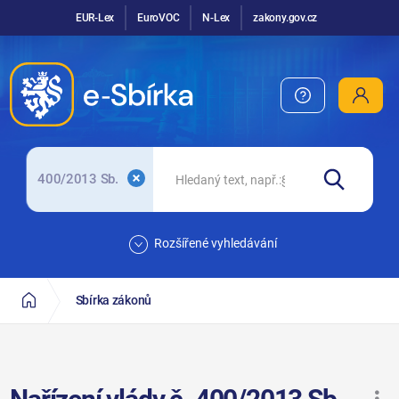
EUR-Lex
EuroVOC
N-Lex
zakony.gov.cz
400/2013 Sb.
Rozšířené vyhledávání
Sbírka zákonů