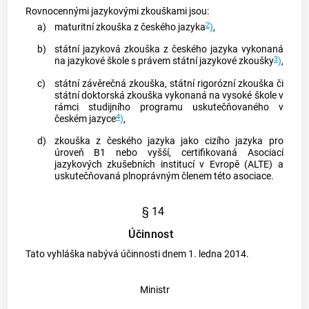
Rovnocennými jazykovými zkouškami jsou:
2
a)
maturitní zkouška z českého jazyka
)
,
b)
státní jazyková zkouška z českého jazyka vykonaná
3
na jazykové škole s právem státní jazykové zkoušky
)
,
c)
státní závěrečná zkouška, státní rigorózní zkouška či
státní doktorská zkouška vykonaná na vysoké škole v
rámci studijního programu uskutečňovaného v
4
českém jazyce
)
,
d)
zkouška z českého jazyka jako cizího jazyka pro
úroveň B1 nebo vyšší, certifikovaná Asociací
jazykových zkušebních institucí v Evropě (ALTE) a
uskutečňovaná plnoprávným členem této asociace.
§ 14
Účinnost
Tato vyhláška nabývá účinnosti dnem 1. ledna 2014.
Ministr