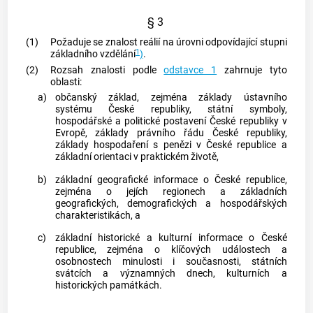
§ 3
(1)
Požaduje se znalost reálií na úrovni odpovídající stupni
1
základního vzdělání
)
.
(2)
Rozsah znalosti podle
odstavce 1
zahrnuje tyto
oblasti:
a)
občanský základ, zejména základy ústavního
systému České republiky, státní symboly,
hospodářské a politické postavení České republiky v
Evropě, základy právního řádu České republiky,
základy hospodaření s penězi v České republice a
základní orientaci v praktickém životě,
b)
základní geografické informace o České republice,
zejména o jejích regionech a základních
geografických, demografických a hospodářských
charakteristikách, a
c)
základní historické a kulturní informace o České
republice, zejména o klíčových událostech a
osobnostech minulosti i současnosti, státních
svátcích a významných dnech, kulturních a
historických památkách.