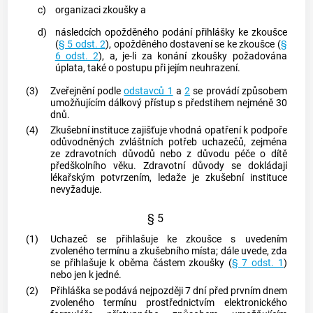
c)
organizaci zkoušky a
d)
následcích opožděného podání přihlášky ke zkoušce
(
§ 5 odst. 2
), opožděného dostavení se ke zkoušce (
§
6 odst. 2
), a, je-li za konání zkoušky požadována
úplata, také o postupu při jejím neuhrazení.
(3)
Zveřejnění podle
odstavců 1
a
2
se provádí způsobem
umožňujícím dálkový přístup s předstihem nejméně 30
dnů.
(4)
Zkušební instituce zajišťuje vhodná opatření k podpoře
odůvodněných zvláštních potřeb uchazečů, zejména
ze zdravotních důvodů nebo z důvodu péče o dítě
předškolního věku. Zdravotní důvody se dokládají
lékařským potvrzením, ledaže je zkušební instituce
nevyžaduje.
§ 5
(1)
Uchazeč se přihlašuje ke zkoušce s uvedením
zvoleného termínu a zkušebního místa; dále uvede, zda
se přihlašuje k oběma částem zkoušky (
§ 7 odst. 1
)
nebo jen k jedné.
(2)
Přihláška se podává nejpozději 7 dní před prvním dnem
zvoleného termínu prostřednictvím elektronického