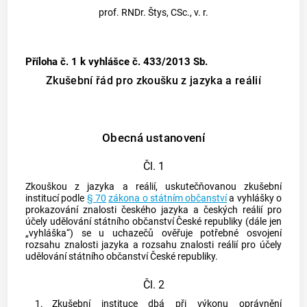
prof. RNDr. Štys, CSc., v. r.
Příloha č. 1
k vyhlášce č. 433/2013 Sb.
Zkušební řád pro zkoušku z jazyka a reálií
Obecná ustanovení
Čl. 1
Zkouškou z jazyka a reálií, uskutečňovanou zkušební
institucí podle
§ 70
zákona o státním občanství
a vyhlášky o
prokazování znalosti českého jazyka a českých reálií pro
účely udělování státního občanství České republiky (dále jen
„vyhláška“) se u uchazečů ověřuje potřebné osvojení
rozsahu znalosti jazyka a rozsahu znalosti reálií pro účely
udělování státního občanství České republiky.
Čl. 2
1.
Zkušební instituce dbá při výkonu oprávnění