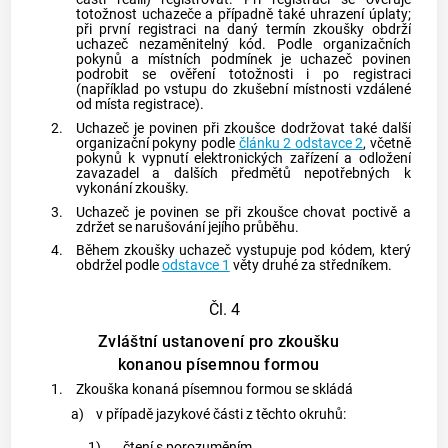
totožnost uchazeče a případně také uhrazení úplaty;
při první registraci na daný termín zkoušky obdrží
uchazeč nezaměnitelný kód. Podle organizačních
pokynů a místních podmínek je uchazeč povinen
podrobit se ověření totožnosti i po registraci
(například po vstupu do zkušební místnosti vzdálené
od místa registrace).
2.
Uchazeč je povinen při zkoušce dodržovat také další
organizační pokyny podle
článku 2 odstavce 2
, včetně
pokynů k vypnutí elektronických zařízení a odložení
zavazadel a dalších předmětů nepotřebných k
vykonání zkoušky.
3.
Uchazeč je povinen se při zkoušce chovat poctivě a
zdržet se narušování jejího průběhu.
4.
Během zkoušky uchazeč vystupuje pod kódem, který
obdržel podle
odstavce 1
věty druhé za středníkem.
Čl. 4
Zvláštní ustanovení pro zkoušku
konanou písemnou formou
1.
Zkouška konaná
písemnou formou
se skládá
a)
v případě jazykové části z těchto okruhů:
1)
čtení s porozuměním,