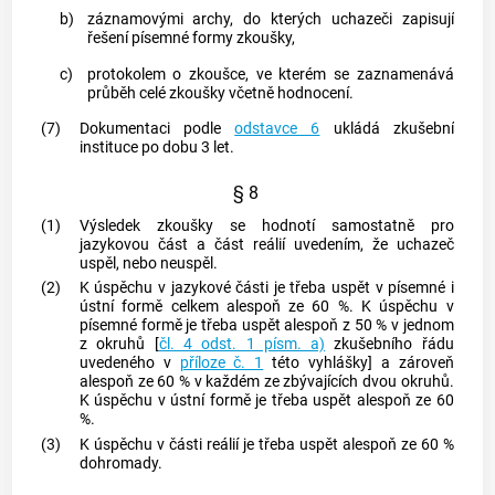
b)
záznamovými archy, do kterých uchazeči zapisují
řešení
písemné formy
zkoušky,
c)
protokolem o zkoušce, ve kterém se zaznamenává
průběh celé zkoušky včetně hodnocení.
(7)
Dokumentaci podle
odstavce 6
ukládá zkušební
instituce po dobu 3 let.
§ 8
(1)
Výsledek zkoušky se hodnotí samostatně pro
jazykovou část a část reálií uvedením, že uchazeč
uspěl, nebo neuspěl.
(2)
K úspěchu v jazykové části je třeba uspět v písemné i
ústní formě celkem alespoň ze 60 %. K úspěchu v
písemné formě
je třeba uspět alespoň z 50 % v jednom
z okruhů [
čl. 4 odst. 1 písm. a)
zkušebního řádu
uvedeného v
příloze č. 1
této vyhlášky] a zároveň
alespoň ze 60 % v každém ze zbývajících dvou okruhů.
K úspěchu v ústní formě je třeba uspět alespoň ze 60
%.
(3)
K úspěchu v části reálií je třeba uspět alespoň ze 60 %
dohromady.