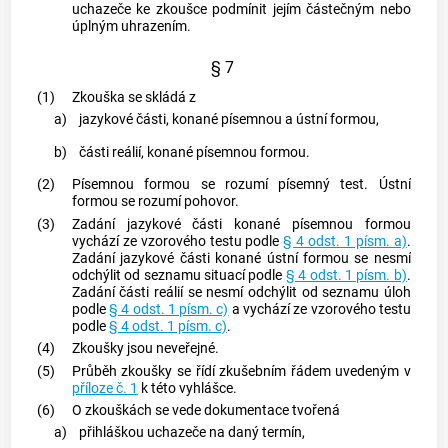
uchazeče ke zkoušce podmínit jejím částečným nebo
úplným uhrazením.
§ 7
(1)
Zkouška se skládá z
a)
jazykové části, konané písemnou a ústní formou,
b)
části reálií, konané
písemnou formou
.
(2)
Písemnou formou
se rozumí písemný test. Ústní
formou se rozumí pohovor.
(3)
Zadání jazykové části konané
písemnou formou
vychází ze vzorového testu podle
§ 4 odst. 1 písm. a)
.
Zadání jazykové části konané ústní formou se nesmí
odchýlit od seznamu situací podle
§ 4 odst. 1 písm. b)
.
Zadání části reálií se nesmí odchýlit od seznamu úloh
podle
§ 4 odst. 1 písm. c)
a vychází ze vzorového testu
podle
§ 4 odst. 1 písm. c)
.
(4)
Zkoušky jsou neveřejné.
(5)
Průběh zkoušky se řídí zkušebním řádem uvedeným v
příloze č. 1
k této vyhlášce.
(6)
O zkouškách se vede dokumentace tvořená
a)
přihláškou uchazeče na daný termín,