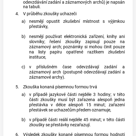
odevzdávání zadání a záznamových archů) je napsán
na tabuli.
4.
V průběhu zkoušky uchazeči
a)
nesmějí opustit zkušební místnost s výjimkou
přestávky,
b)
nesmějí používat elektronická zařízení, knihy ani
slovníky; řešení zkoušky zapisují pouze na
záznamový arch; poznámky si mohou činit pouze
na listy papíru opatřené razítkem zkušební
instituce,
c)
v příslušném čase odevzdávají zadání a
záznamový arch (postupně odevzdávají zadání a
záznamové archy).
5.
Zkouška konaná
písemnou formou
trvá
a)
v případě jazykové části nejdéle 3 hodiny; v této
části zkoušky musí být zařazena alespoň jedna
přestávka v délce alespoň 15 minut; zařazení
přestávek se uchazečům předem oznamuje,
b)
v případě části reálií nejdéle 45 minut; v této části
zkoušky se přestávky nezařazují.
6.
Výsledek zkoušky konané
písemnou formou
hodnotí