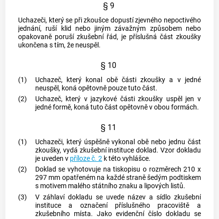
§ 9
Uchazeči, který se při zkoušce dopustí zjevného nepoctivého
jednání, ruší klid nebo jiným závažným způsobem nebo
opakovaně poruší zkušební řád, je příslušná část zkoušky
ukončena s tím, že neuspěl.
§ 10
(1)
Uchazeč, který konal obě části zkoušky a v jedné
neuspěl, koná opětovně pouze tuto část.
(2)
Uchazeč, který v jazykové části zkoušky uspěl jen v
jedné formě, koná tuto část opětovně v obou formách.
§ 11
(1)
Uchazeči, který úspěšně vykonal obě nebo jednu část
zkoušky, vydá zkušební instituce doklad. Vzor dokladu
je uveden v
příloze č. 2
k této vyhlášce.
(2)
Doklad se vyhotovuje na tiskopisu o rozměrech 210 x
297 mm opatřeném na každé straně šedým podtiskem
s motivem malého státního znaku a lipových listů.
(3)
V záhlaví dokladu se uvede název a sídlo zkušební
instituce a označení příslušného pracoviště a
zkušebního místa. Jako evidenční číslo dokladu se