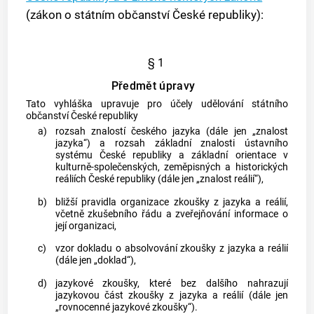
(zákon o státním občanství České republiky):
§ 1
Předmět úpravy
Tato vyhláška upravuje pro účely udělování státního
občanství České republiky
a)
rozsah znalostí českého jazyka (dále jen „znalost
jazyka“) a rozsah základní znalosti ústavního
systému České republiky a základní orientace v
kulturně-společenských, zeměpisných a historických
reáliích České republiky (dále jen „znalost reálií“),
b)
bližší pravidla organizace zkoušky z jazyka a reálií,
včetně zkušebního řádu a zveřejňování informace o
její organizaci,
c)
vzor dokladu o absolvování zkoušky z jazyka a reálií
(dále jen „doklad“),
d)
jazykové zkoušky, které bez dalšího nahrazují
jazykovou část zkoušky z jazyka a reálií (dále jen
„rovnocenné jazykové zkoušky“).