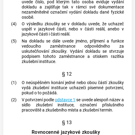
uvede číslo, pod kterým tato osoba eviduje vydání
dokladu a zajišťuje tak v rámci své dokumentace
nezaměnitelné označení vydání dokladu dané fyzické
osobě.
(4)
O výsledku zkoušky se v dokladu uvede, že uchazeč
uspěl v jazykové části, nebo v části reálií, anebo v
jazykové části i části reálií.
(5)
Na dokladu se dále uvede jméno, příjmení a funkce
vedoucího zaměstnance odpovědného za
uskutečňování zkoušky. Vydání dokladu se stvrzuje
podpisem tohoto zaměstnance a otiskem razítka
zkušební instituce.
§ 12
(1)
O neúspěšném konání jedné nebo obou částí zkoušky
vydá zkušební instituce uchazeči písemné potvrzení,
pokud o to požádá.
(2)
V potvrzení podle
odstavce 1
se uvede alespoň název a
sídlo zkušební instituce, označení příslušného
pracoviště a zkušebního místa a zkušební termín.
§ 13
Rovnocenné jazykové zkoušky