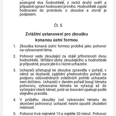
postupně dva hodnotitelé, z nichž druhý ověří a
případně opraví hodnocení prvního. Hodnotitelé zapíší
hodnocení do protokolu o zkoušce a stvrdí je
podpisem.
Čl. 5
Zvláštní ustanovení pro zkoušku
konanou ústní formou
1.
Zkouška konaná ústní formou probíhá jako pohovor
na vylosované téma.
2.
Pohovor vede zkoušející za stálé přítomnosti dvou
hodnotitelů. Střídání úlohy zkoušejícího a hodnotitele
je přípustné, pouze jde-li o různé uchazeče.
3.
Uchazeči přistupují ke zkoušce zpravidla v pořadí, v
němž se dostavili; zajištění přednostního pořadí na
podporu odůvodněných zvláštních potřeb uchazeče
není dotčeno. Uchazeči v daném pořadí losují témata
pohovoru; vylosovaná témata se vyřazují až do
vyčerpání všech témat; poté se losování opakuje podle
stejného pravidla.
4.
V průběhu zkoušky (od vylosování tématu do
skončení pohovoru) uchazeč nesmí opustit zkušební
místnost.
5.
Pohovor trvá nejméně 15 a nejdéle 20 minut. Pohovor