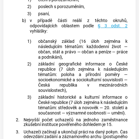
2)
poslech s porozuměním,
3)
psaní,
b)
v případě části reálií z těchto okruhů,
odpovídajících oblastem podle
§ 3 odst. 2
vyhlášky:
1)
občanský základ (16 úloh zejména k
následujícím tématům: každodenní život —
občan, stát a právo — občan a peníze — práce
a podnikání),
2)
základní geografické informace o České
republice (7 úloh zejména k následujícím
tématům: poloha a přírodní poměry —
socioekonomické a sociokulturní souvislosti —
Česká republika v mezinárodních
souvislostech),
3)
základní historické a kulturní informace o
České republice (7 úloh zejména k následujícím
tématům: středověk a novověk — 20. století a
současnost — významné osobnosti — umění).
2.
Nejvyšší počet uchazečů na jednoho zaměstnance
zkušební instituce pověřeného dohledem je 15.
3.
Uchazeči začínají a ukončují práci na daný pokyn. Čas
odevzdání zadání a záznamového archu (postupného