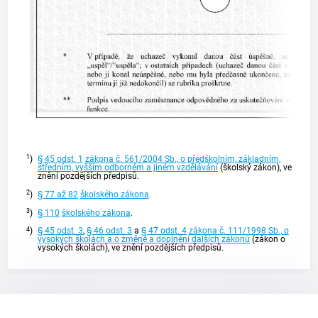
1
)
§ 45 odst. 1
zákona č. 561/2004 Sb., o předškolním, základním,
středním, vyšším odborném a jiném vzdělávání
(školský zákon), ve
znění pozdějších předpisů.
2
)
§ 77 až 82
školského zákona
.
3
)
§ 110
školského zákona
.
4
)
§ 45 odst. 3
,
§ 46 odst. 3
a
§ 47 odst. 4
zákona č. 111/1998 Sb., o
vysokých školách a o změně a doplnění dalších zákonů
(zákon o
vysokých školách), ve znění pozdějších předpisů.