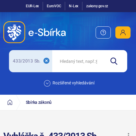
EUR-Lex
EuroVOC
N-Lex
zakony.gov.cz
433/2013 Sb.
Rozšířené vyhledávání
Sbírka zákonů