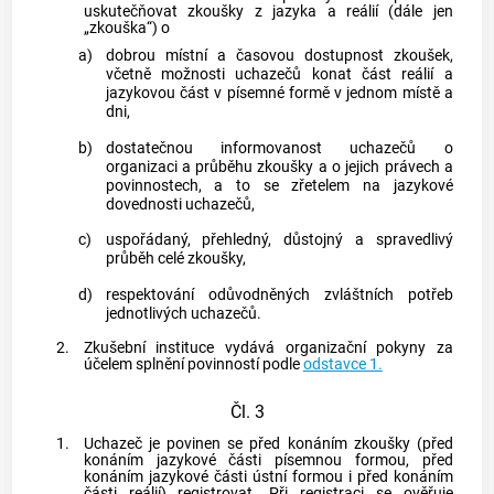
uskutečňovat zkoušky z jazyka a reálií (dále jen
„zkouška“) o
a)
dobrou místní a časovou dostupnost zkoušek,
včetně možnosti uchazečů konat část reálií a
jazykovou část v
písemné formě
v jednom místě a
dni,
b)
dostatečnou informovanost uchazečů o
organizaci a průběhu zkoušky a o jejich právech a
povinnostech, a to se zřetelem na jazykové
dovednosti uchazečů,
c)
uspořádaný, přehledný, důstojný a spravedlivý
průběh celé zkoušky,
d)
respektování odůvodněných zvláštních potřeb
jednotlivých uchazečů.
2.
Zkušební instituce vydává organizační pokyny za
účelem splnění povinností podle
odstavce 1.
Čl. 3
1.
Uchazeč je povinen se před konáním zkoušky (před
konáním jazykové části
písemnou formou
, před
konáním jazykové části ústní formou i před konáním
části reálií) registrovat. Při registraci se ověřuje