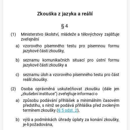
Zkouška z jazyka a reálií
§ 4
(1)
Ministerstvo školství, mládeže a tělovýchovy zajišťuje
zveřejnění
a)
vzorového písemného testu pro
písemnou formu
jazykové části zkoušky,
b)
seznamu komunikačních situací pro ústní formu
jazykové části zkoušky a
c)
seznamu úloh a vzorového písemného testu pro část
reálií zkoušky.
(2)
Osoba oprávněná uskutečňovat zkoušku (dále jen
„zkušební instituce“) zveřejňuje informaci o
a)
způsobu podávání přihlášek a minimálním časovém
předstihu, s nímž se podává přihláška před zvoleným
termínem zkoušky (
§ 5 odst. 2
),
b)
výši a podmínkách úhrady úplaty za konání zkoušky,
je-li požadována,