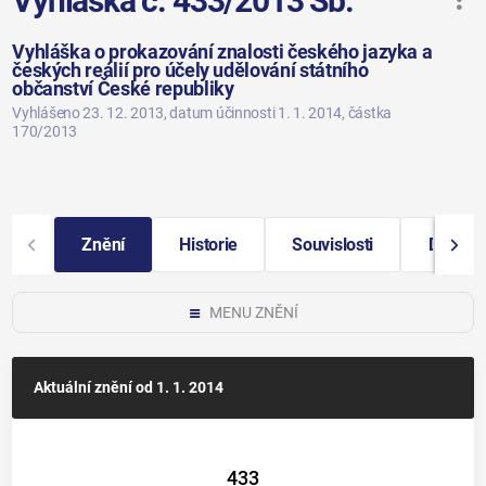
Vyhláška č. 433/2013 Sb.
Vyhláška o prokazování znalosti českého jazyka a
českých reálií pro účely udělování státního
občanství České republiky
Vyhlášeno 23. 12. 2013
, datum účinnosti 1. 1. 2014
, částka
170/2013
Znění
Historie
Souvislosti
Další i
MENU ZNĚNÍ
Aktuální znění
od 1. 1. 2014
433