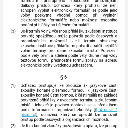
formuláře přístupného způsobem umožňujícím
dálkový přístup. Uchazeči, který prohlásí, že není
schopen vyplnit elektronický formulář, se podle jeho
volby poskytne vhodná pomoc při vyplnění
elektronického formuláře nebo možnost osobního
podání přihlášky na tištěném formuláři.
(3)
Je-li termín volný, včasnou přihlášku zkušební instituce
potvrdí; opožděnou může potvrdit podle časových a
organizačních možností. Je-li termín obsazený,
zkušební instituce přihlášku nepotvrdí a sdělí nejbližší
volné termíny pro dané zkušební místo. Potvrzení
podle věty první a sdělení podle věty druhé mají vždy
textovou formu, přednostně formu zprávy na adresu
elektronické pošty uvedenou uchazečem.
§ 6
(1)
Uchazeč přistupuje ke zkoušce (k jazykové části
zkoušky konané
písemnou formou
, k jazykové části
zkoušky konané ústní formou, k části reálií) na základě
potvrzené přihlášky v uvedeném termínu a zkušebním
místě. Uchazeč je povinen dostavit se s předstihem
podle informace o organizaci zkoušky [
§ 4 odst. 2
písm. c)
]; uchazeči, který se opozdil, lze umožnit
přístup podle časových a organizačních možností.
(2)
Je-li za konání zkoušky požadována úplata, lze přístup