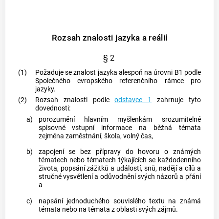
Rozsah znalosti jazyka a reálií
§ 2
(1)
Požaduje se znalost jazyka alespoň na úrovni B1 podle
Společného evropského referenčního rámce pro
jazyky.
(2)
Rozsah znalosti podle
odstavce 1
zahrnuje tyto
dovednosti:
a)
porozumění hlavním myšlenkám srozumitelné
spisovné vstupní informace na běžná témata
zejména zaměstnání, škola, volný čas,
b)
zapojení se bez přípravy do hovoru o známých
tématech nebo tématech týkajících se každodenního
života, popsání zážitků a událostí, snů, nadějí a cílů a
stručné vysvětlení a odůvodnění svých názorů a přání
a
c)
napsání jednoduchého souvislého textu na známá
témata nebo na témata z oblasti svých zájmů.