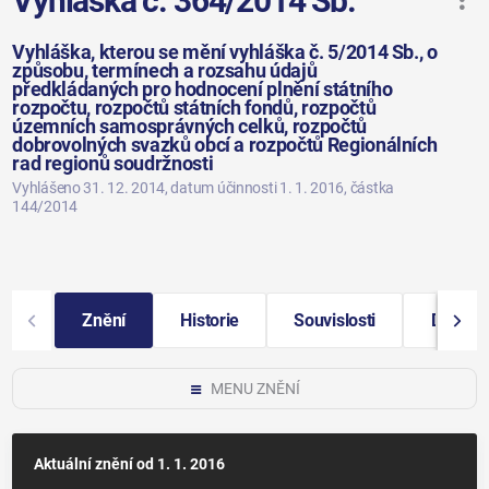
Vyhláška č. 364/2014 Sb.
Vyhláška, kterou se mění vyhláška č. 5/2014 Sb., o
způsobu, termínech a rozsahu údajů
předkládaných pro hodnocení plnění státního
rozpočtu, rozpočtů státních fondů, rozpočtů
územních samosprávných celků, rozpočtů
dobrovolných svazků obcí a rozpočtů Regionálních
rad regionů soudržnosti
Vyhlášeno 31. 12. 2014
, datum účinnosti 1. 1. 2016
, částka
144/2014
Znění
Historie
Souvislosti
Další i
MENU ZNĚNÍ
Aktuální znění
od 1. 1. 2016