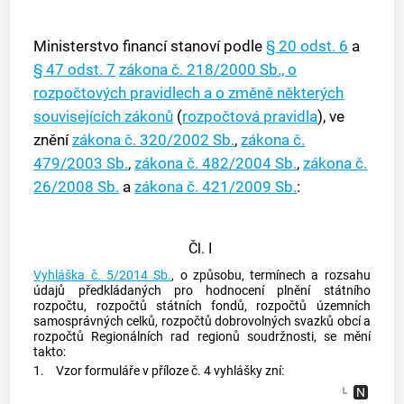
Ministerstvo financí stanoví podle
§ 20 odst. 6
a
§ 47 odst. 7
zákona č. 218/2000 Sb., o
rozpočtových pravidlech a o změně některých
souvisejících zákonů
(
rozpočtová pravidla
), ve
znění
zákona č. 320/2002 Sb.
,
zákona č.
479/2003 Sb.
,
zákona č. 482/2004 Sb.
,
zákona č.
26/2008 Sb.
a
zákona č. 421/2009 Sb.
:
Čl. I
Vyhláška č. 5/2014 Sb.
, o způsobu, termínech a rozsahu
údajů předkládaných pro hodnocení plnění státního
rozpočtu, rozpočtů státních fondů, rozpočtů územních
samosprávných celků, rozpočtů dobrovolných svazků obcí a
rozpočtů Regionálních rad regionů soudržnosti, se mění
takto:
1.
Vzor formuláře v příloze č. 4 vyhlášky zní: