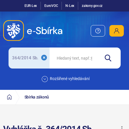
EUR-Lex
EuroVOC
N-Lex
zakony.gov.cz
364/2014 Sb.
Rozšířené vyhledávání
Sbírka zákonů