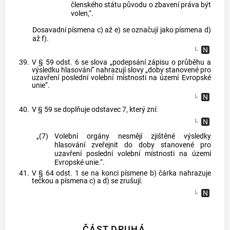
členského státu původu o zbavení práva být
volen,“.
Dosavadní písmena c) až e) se označují jako písmena d)
až f).
39.
V § 59 odst. 6 se slova „podepsání zápisu o průběhu a
výsledku hlasování“ nahrazují slovy „doby stanovené pro
uzavření poslední volební místnosti na území Evropské
unie“.
40.
V § 59 se doplňuje odstavec 7, který zní:
„(7)
Volební orgány nesmějí zjištěné výsledky
hlasování zveřejnit do doby stanovené pro
uzavření poslední volební místnosti na území
Evropské unie.“.
41.
V § 64 odst. 1 se na konci písmene b) čárka nahrazuje
tečkou a písmena c) a d) se zrušují.
ČÁST DRUHÁ