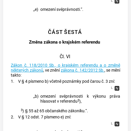
„e)
omezení svéprávnosti.“.
ČÁST ŠESTÁ
Změna zákona o krajském referendu
Čl. VI
Zákon č. 118/2010 Sb., o krajském referendu a o změně
některých zákonů
, ve znění
zákona č. 142/2012 Sb.
, se mění
takto:
1.
V § 4 písmeno b) včetně poznámky pod čarou č. 3 zní:
„b)
omezení svéprávnosti k výkonu práva
3
hlasovat v referendu
),
3
)
§ 55 až 65 občanského zákoníku.“.
2.
V § 12 odst. 7 písmeno e) zní: