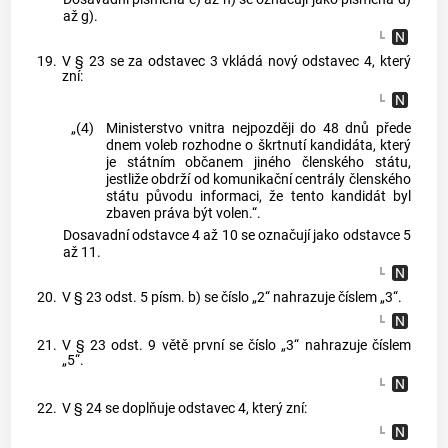
až g).
19.
V § 23 se za odstavec 3 vkládá nový odstavec 4, který
zní:
„(4)
Ministerstvo vnitra nejpozději do 48 dnů přede
dnem voleb rozhodne o škrtnutí kandidáta, který
je státním občanem jiného členského státu,
jestliže obdrží od komunikační centrály členského
státu původu informaci, že tento kandidát byl
zbaven práva být volen.“.
Dosavadní odstavce 4 až 10 se označují jako odstavce 5
až 11.
20.
V § 23 odst. 5 písm. b) se číslo „2“ nahrazuje číslem „3“.
21.
V § 23 odst. 9 větě první se číslo „3“ nahrazuje číslem
„5“.
22.
V § 24 se doplňuje odstavec 4, který zní: