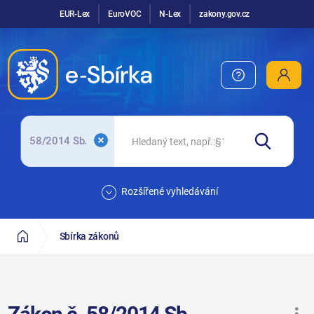
EUR-Lex
EuroVOC
N-Lex
zakony.gov.cz
58/2014 Sb.
Rozšířené vyhledávání
Sbírka zákonů