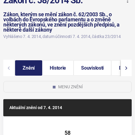
Zákon č. 58/2014 Sb.
Zákon, kterým se mění zákon č. 62/2003 Sb., o
volbách do Evropského parlamentu a o změně
některých zákonů, ve znění pozdějších předpisů, a
některé další zákony
Vyhlášeno 7. 4. 2014
, datum účinnosti 7. 4. 2014
, částka 23/2014
Znění
Historie
Souvislosti
Další i
MENU ZNĚNÍ
Aktuální znění
od 7. 4. 2014
58