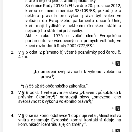
státě a nejsou jeho státními příslušníky.
Směrnice Rady 2013/1/EU ze dne 20. prosince 2012,
kterou se mění směrnice 93/109/ES, pokud jde o
některá pravidla pro výkon práva být volen ve
volbách do Evropského parlamentu občanů Unie,
kteří mají bydliště v některém členském státě a
nejsou jeho státními příslušníky.
Akt z roku 1976 o volbě členů Evropského
parlamentu ve všeobecných a přímých volbách, ve
znění rozhodnutí Rady 2002/772/ES.“.
2.
V § 5 odst. 2 písmeno b) včetně poznámky pod čarou č.
4 zní:
„b)
omezení svéprávnosti k výkonu volebního
4
práva
).
4
)
§ 55 až 65 občanského zákoníku.“.
3.
V § 6 odst. 1 větě první se slova „zbaven způsobilosti k
4
právním úkonům,
)“ nahrazují slovy „omezena jeho
4
svéprávnost k výkonu volebního práva
),“.
4.
V § 9 se na konci odstavce 1 doplňuje věta „Ministerstvo
vnitra oznamuje Evropské komisi kontaktní údaje na
komunikační centrálu a jejich změny.“.