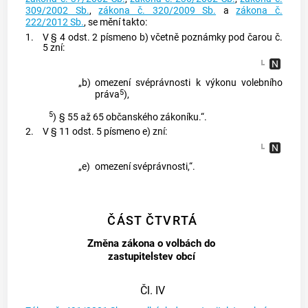
309/2002 Sb.
,
zákona č. 320/2009 Sb.
a
zákona č.
222/2012 Sb.
, se mění takto:
1.
V § 4 odst. 2 písmeno b) včetně poznámky pod čarou č.
5 zní:
„b)
omezení svéprávnosti k výkonu volebního
5
práva
),
5
)
§ 55 až 65 občanského zákoníku.“.
2.
V § 11 odst. 5 písmeno e) zní:
„e)
omezení svéprávnosti,“.
ČÁST ČTVRTÁ
Změna zákona o volbách do
zastupitelstev obcí
Čl. IV