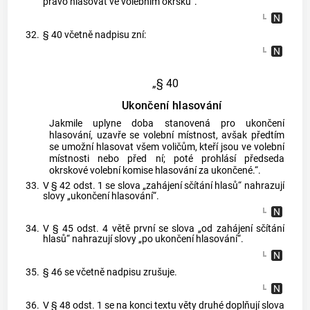
právo hlasovat ve volebním okrsku“.
32.
§ 40 včetně nadpisu zní:
„§ 40
Ukončení hlasování
Jakmile uplyne doba stanovená pro ukončení
hlasování, uzavře se volební místnost, avšak předtím
se umožní hlasovat všem voličům, kteří jsou ve volební
místnosti nebo před ní; poté prohlásí předseda
okrskové volební komise hlasování za ukončené.“.
33.
V § 42 odst. 1 se slova „zahájení sčítání hlasů“ nahrazují
slovy „ukončení hlasování“.
34.
V § 45 odst. 4 větě první se slova „od zahájení sčítání
hlasů“ nahrazují slovy „po ukončení hlasování“.
35.
§ 46 se včetně nadpisu zrušuje.
36.
V § 48 odst. 1 se na konci textu věty druhé doplňují slova