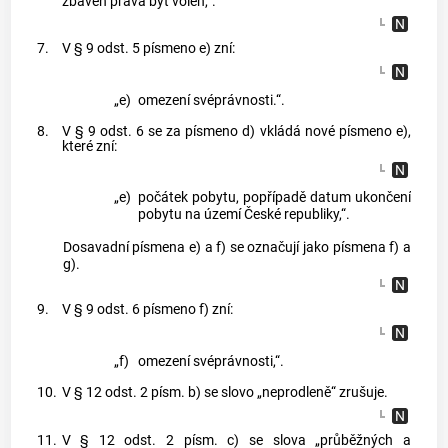
zbaven práva být volen,“.
7.
V § 9 odst. 5 písmeno e) zní:
„e)
omezení svéprávnosti.“.
8.
V § 9 odst. 6 se za písmeno d) vkládá nové písmeno e),
které zní:
„e)
počátek pobytu, popřípadě datum ukončení
pobytu na území České republiky,“.
Dosavadní písmena e) a f) se označují jako písmena f) a
g).
9.
V § 9 odst. 6 písmeno f) zní:
„f)
omezení svéprávnosti,“.
10.
V § 12 odst. 2 písm. b) se slovo „neprodleně“ zrušuje.
11.
V § 12 odst. 2 písm. c) se slova „průběžných a