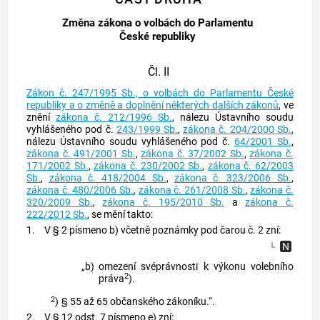
Změna zákona o volbách do Parlamentu
České republiky
Čl. II
Zákon č. 247/1995 Sb., o volbách do Parlamentu České
republiky a o změně a doplnění některých dalších zákonů
, ve
znění
zákona č. 212/1996 Sb.
, nálezu Ústavního soudu
vyhlášeného pod č.
243/1999 Sb.
,
zákona č. 204/2000 Sb.
,
nálezu Ústavního soudu vyhlášeného pod č.
64/2001 Sb.
,
zákona č. 491/2001 Sb.
,
zákona č. 37/2002 Sb.
,
zákona č.
171/2002 Sb.
,
zákona č. 230/2002 Sb.
,
zákona č. 62/2003
Sb.
,
zákona č. 418/2004 Sb.
,
zákona č. 323/2006 Sb.
,
zákona č. 480/2006 Sb.
,
zákona č. 261/2008 Sb.
,
zákona č.
320/2009 Sb.
,
zákona č. 195/2010 Sb.
a
zákona č.
222/2012 Sb.
, se mění takto:
1.
V § 2 písmeno b) včetně poznámky pod čarou č. 2 zní:
„b)
omezení svéprávnosti k výkonu volebního
2
práva
).
2
)
§ 55 až 65 občanského zákoníku.“.
2.
V § 12 odst. 7 písmeno e) zní: