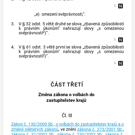
„e)
omezení svéprávnosti,“.
3.
V § 32 odst. 5 větě druhé se slova „zbavená způsobilosti
k právním úkonům“ nahrazují slovy „s omezenou
2
svéprávností
)“.
4.
V § 61 odst. 3 větě první se slova „zbavená způsobilosti
k právním úkonům“ nahrazují slovy „s omezenou
2
svéprávností
)“.
ČÁST TŘETÍ
Změna zákona o volbách do
zastupitelstev krajů
Čl. III
Zákon č. 130/2000 Sb., o volbách do zastupitelstev krajů a o
změně některých zákonů
, ve znění
zákona č. 273/2001 Sb.
,
zákona č. 37/2002 Sb.
,
zákona č. 230/2002 Sb.
,
zákona č.