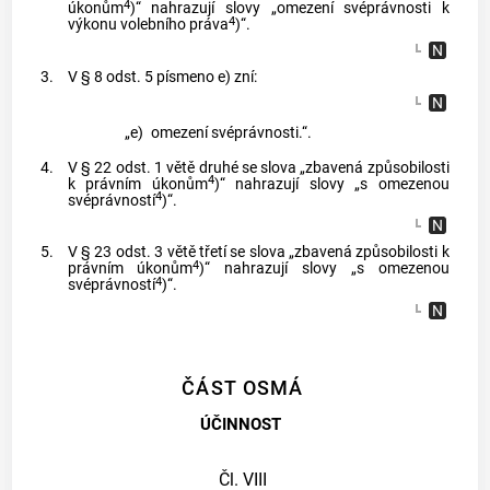
4
úkonům
)“ nahrazují slovy „omezení svéprávnosti k
4
výkonu volebního práva
)“.
3.
V § 8 odst. 5 písmeno e) zní:
„e)
omezení svéprávnosti.“.
4.
V § 22 odst. 1 větě druhé se slova „zbavená způsobilosti
4
k právním úkonům
)“ nahrazují slovy „s omezenou
4
svéprávností
)“.
5.
V § 23 odst. 3 větě třetí se slova „zbavená způsobilosti k
4
právním úkonům
)“ nahrazují slovy „s omezenou
4
svéprávností
)“.
ČÁST OSMÁ
ÚČINNOST
Čl. VIII