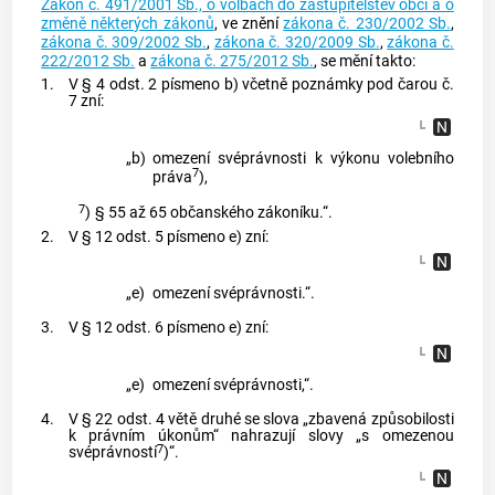
Zákon č. 491/2001 Sb., o volbách do zastupitelstev obcí a o
změně některých zákonů
, ve znění
zákona č. 230/2002 Sb.
,
zákona č. 309/2002 Sb.
,
zákona č. 320/2009 Sb.
,
zákona č.
222/2012 Sb.
a
zákona č. 275/2012 Sb.
, se mění takto:
1.
V § 4 odst. 2 písmeno b) včetně poznámky pod čarou č.
7 zní:
„b)
omezení svéprávnosti k výkonu volebního
7
práva
),
7
)
§ 55 až 65 občanského zákoníku.“.
2.
V § 12 odst. 5 písmeno e) zní:
„e)
omezení svéprávnosti.“.
3.
V § 12 odst. 6 písmeno e) zní:
„e)
omezení svéprávnosti,“.
4.
V § 22 odst. 4 větě druhé se slova „zbavená způsobilosti
k právním úkonům“ nahrazují slovy „s omezenou
7
svéprávností
)“.