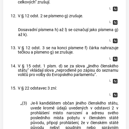
celkových“ zrušují.
12.
V § 12 odst. 2 se písmeno g) zrušuje.
Dosavadní písmena h) až l) se označují jako písmena g)
až k).
13.
V § 12 odst. 3 se na konci písmene f) čárka nahrazuje
tečkou a písmeno g) se zrušuje.
14.
V § 15 odst. 1 písm. d) se za slova „jiného členského
státu“ vkládají slova „neprodleně po zápisu do seznamu
voličů pro volby do Evropského parlamentu“.
15.
V § 22 odstavec 3 zní:
„(3)
Je-li kandidátem občan jiného členského státu,
uvede kromě údajů uvedených v odstavci 2 v
prohlášení místo narození a adresu svého
posledního místa pobytu v členském státě
původu, připojí prohlášení, že v členském státě
původu nebyl soudním nebo správním