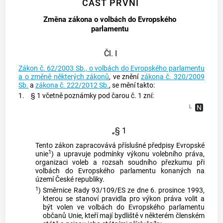
ČÁST PRVNÍ
Změna zákona o volbách do Evropského
parlamentu
Čl. I
Zákon č. 62/2003 Sb., o volbách do Evropského parlamentu
a o změně některých zákonů
, ve znění
zákona č. 320/2009
Sb.
a
zákona č. 222/2012 Sb.
, se mění takto:
1.
§ 1 včetně poznámky pod čarou č. 1 zní:
„§ 1
Tento zákon zapracovává příslušné předpisy Evropské
1
unie
) a upravuje podmínky výkonu volebního práva,
organizaci voleb a rozsah soudního přezkumu při
volbách do Evropského parlamentu konaných na
území České republiky.
1
)
Směrnice Rady 93/109/ES ze dne 6. prosince 1993,
kterou se stanoví pravidla pro výkon práva volit a
být volen ve volbách do Evropského parlamentu
občanů Unie, kteří mají bydliště v některém členském