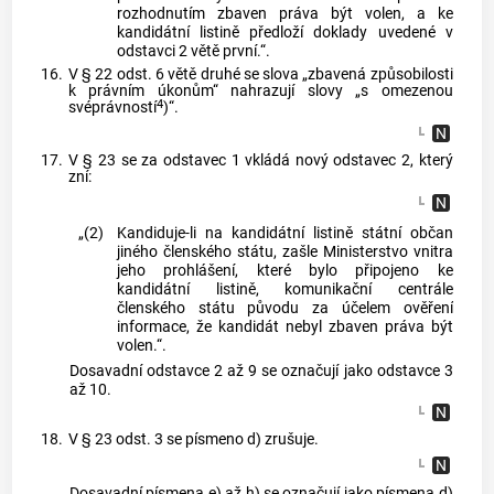
rozhodnutím zbaven práva být volen, a ke
kandidátní listině předloží doklady uvedené v
odstavci 2 větě první.“.
16.
V § 22 odst. 6 větě druhé se slova „zbavená způsobilosti
k právním úkonům“ nahrazují slovy „s omezenou
4
svéprávností
)“.
17.
V § 23 se za odstavec 1 vkládá nový odstavec 2, který
zní:
„(2)
Kandiduje-li na kandidátní listině státní občan
jiného členského státu, zašle Ministerstvo vnitra
jeho prohlášení, které bylo připojeno ke
kandidátní listině, komunikační centrále
členského státu původu za účelem ověření
informace, že kandidát nebyl zbaven práva být
volen.“.
Dosavadní odstavce 2 až 9 se označují jako odstavce 3
až 10.
18.
V § 23 odst. 3 se písmeno d) zrušuje.
Dosavadní písmena e) až h) se označují jako písmena d)