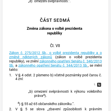
„e)
omezení svéprávnosti.“.
ČÁST SEDMÁ
Změna zákona o volbě prezidenta
republiky
Čl. VII
Zákon č. 275/2012 Sb., o volbě prezidenta republiky a o
změně některých zákonů
(zákon o volbě prezidenta
republiky), ve znění
zákonného opatření Senátu č. 340/2013
Sb.
a
zákonného opatření Senátu č. 344/2013 Sb.
, se mění
takto:
1.
V § 4 odst. 2 písmeno b) včetně poznámky pod čarou č.
4 zní:
„b)
omezení svéprávnosti k výkonu volebního
4
práva
).
4
)
§ 55 až 65 občanského zákoníku.“.
2.
V § 5 se slova „zbavení způsobilosti k právním