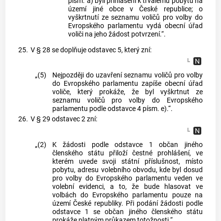
písm. a) byli přihlášeni k trvalému pobytu na
území jiné obce v České republice; o
vyškrtnutí ze seznamu voličů pro volby do
Evropského parlamentu vydá obecní úřad
voliči na jeho žádost potvrzení.“.
25.
V § 28 se doplňuje odstavec 5, který zní:
„(5)
Nejpozději do uzavření seznamu voličů pro volby
do Evropského parlamentu zapíše obecní úřad
voliče, který prokáže, že byl vyškrtnut ze
seznamu voličů pro volby do Evropského
parlamentu podle odstavce 4 písm. e).“.
26.
V § 29 odstavec 2 zní:
„(2)
K žádosti podle odstavce 1 občan jiného
členského státu přiloží čestné prohlášení, ve
kterém uvede svoji státní příslušnost, místo
pobytu, adresu volebního obvodu, kde byl dosud
pro volby do Evropského parlamentu veden ve
volební evidenci, a to, že bude hlasovat ve
volbách do Evropského parlamentu pouze na
území České republiky. Při podání žádosti podle
odstavce 1 se občan jiného členského státu
prokáže platným průkazem totožnosti.“.