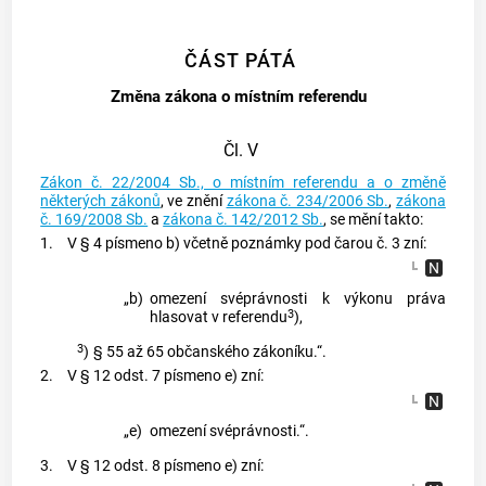
ČÁST PÁTÁ
Změna zákona o místním referendu
Čl. V
Zákon č. 22/2004 Sb., o místním referendu a o změně
některých zákonů
, ve znění
zákona č. 234/2006 Sb.
,
zákona
č. 169/2008 Sb.
a
zákona č. 142/2012 Sb.
, se mění takto:
1.
V § 4 písmeno b) včetně poznámky pod čarou č. 3 zní:
„b)
omezení svéprávnosti k výkonu práva
3
hlasovat v referendu
),
3
)
§ 55 až 65 občanského zákoníku.“.
2.
V § 12 odst. 7 písmeno e) zní:
„e)
omezení svéprávnosti.“.
3.
V § 12 odst. 8 písmeno e) zní: