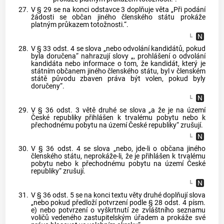
27.
V § 29 se na konci odstavce 3 doplňuje věta „Při podání
žádosti se občan jiného členského státu prokáže
platným průkazem totožnosti.“.
28.
V § 33 odst. 4 se slova „nebo odvolání kandidátů, pokud
byla doručena“ nahrazují slovy „, prohlášení o odvolání
kandidáta nebo informace o tom, že kandidát, který je
státním občanem jiného členského státu, byl v členském
státě původu zbaven práva být volen, pokud byly
doručeny“.
29.
V § 36 odst. 3 větě druhé se slova „a že je na území
České republiky přihlášen k trvalému pobytu nebo k
přechodnému pobytu na území České republiky“ zrušují.
30.
V § 36 odst. 4 se slova „nebo, jde-li o občana jiného
členského státu, neprokáže-li, že je přihlášen k trvalému
pobytu nebo k přechodnému pobytu na území České
republiky“ zrušují.
31.
V § 36 odst. 5 se na konci textu věty druhé doplňují slova
„nebo pokud předloží potvrzení podle § 28 odst. 4 písm.
e) nebo potvrzení o vyškrtnutí ze zvláštního seznamu
voličů vedeného zastupitelským úřadem a prokáže své