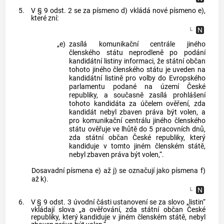
5.
V § 9 odst. 2 se za písmeno d) vkládá nové písmeno e),
které zní:
„e)
zasílá komunikační centrále jiného
členského státu neprodleně po podání
kandidátní listiny informaci, že státní občan
tohoto jiného členského státu je uveden na
kandidátní listině pro volby do Evropského
parlamentu podané na území České
republiky, a současně zasílá prohlášení
tohoto kandidáta za účelem ověření, zda
kandidát nebyl zbaven práva být volen, a
pro komunikační centrálu jiného členského
státu ověřuje ve lhůtě do 5 pracovních dnů,
zda státní občan České republiky, který
kandiduje v tomto jiném členském státě,
nebyl zbaven práva být volen,“.
Dosavadní písmena e) až j) se označují jako písmena f)
až k).
6.
V § 9 odst. 3 úvodní části ustanovení se za slovo „listin“
vkládají slova „a ověřování, zda státní občan České
republiky, který kandiduje v jiném členském státě, nebyl