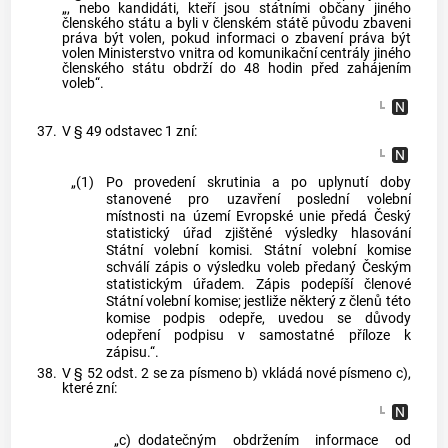
„, nebo kandidáti, kteří jsou státními občany jiného
členského státu a byli v členském státě původu zbaveni
práva být volen, pokud informaci o zbavení práva být
volen Ministerstvo vnitra od komunikační centrály jiného
členského státu obdrží do 48 hodin před zahájením
voleb“.
37.
V § 49 odstavec 1 zní:
„(1)
Po provedení skrutinia a po uplynutí doby
stanovené pro uzavření poslední volební
místnosti na území Evropské unie předá Český
statistický úřad zjištěné výsledky hlasování
Státní volební komisi. Státní volební komise
schválí zápis o výsledku voleb předaný Českým
statistickým úřadem. Zápis podepíší členové
Státní volební komise; jestliže některý z členů této
komise podpis odepře, uvedou se důvody
odepření podpisu v samostatné příloze k
zápisu.“.
38.
V § 52 odst. 2 se za písmeno b) vkládá nové písmeno c),
které zní:
„c)
dodatečným obdržením informace od