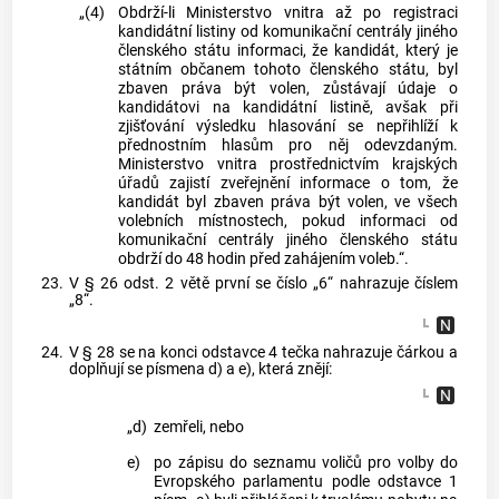
„(4)
Obdrží-li Ministerstvo vnitra až po registraci
kandidátní listiny od komunikační centrály jiného
členského státu informaci, že kandidát, který je
státním občanem tohoto členského státu, byl
zbaven práva být volen, zůstávají údaje o
kandidátovi na kandidátní listině, avšak při
zjišťování výsledku hlasování se nepřihlíží k
přednostním hlasům pro něj odevzdaným.
Ministerstvo vnitra prostřednictvím krajských
úřadů zajistí zveřejnění informace o tom, že
kandidát byl zbaven práva být volen, ve všech
volebních místnostech, pokud informaci od
komunikační centrály jiného členského státu
obdrží do 48 hodin před zahájením voleb.“.
23.
V § 26 odst. 2 větě první se číslo „6“ nahrazuje číslem
„8“.
24.
V § 28 se na konci odstavce 4 tečka nahrazuje čárkou a
doplňují se písmena d) a e), která znějí:
„d)
zemřeli, nebo
e)
po zápisu do seznamu voličů pro volby do
Evropského parlamentu podle odstavce 1