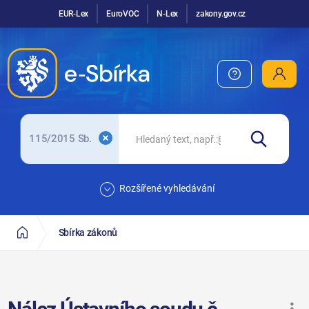
EUR-Lex
EuroVOC
N-Lex
zakony.gov.cz
115/2015 Sb.
Rozšířené vyhledávání
Sbírka zákonů