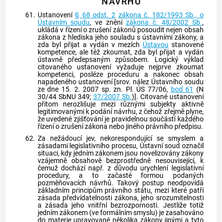
NÁVRHŮ
61.
Ustanovení
§ 68 odst. 2
zákona č. 182/1993 Sb., o
Ústavním soudu
, ve znění
zákona č. 48/2002 Sb.
,
ukládá v řízení o zrušení zákonů posoudit nejen obsah
zákona z hlediska jeho souladu s ústavními zákony, a
zda byl přijat a vydán v mezích
Ústavou
stanovené
kompetence, ale též zkoumat, zda byl přijat a vydán
ústavně předepsaným způsobem. Logický výklad
citovaného ustanovení vyžaduje nejprve zkoumat
kompetenci, posléze proceduru a nakonec obsah
napadeného ustanovení [srov. nález
Ústavního soudu
ze dne 15. 2. 2007 sp. zn. Pl. ÚS 77/06,
bod 61
(N
30/44 SbNU 349;
37/2007 Sb.
)]. Citované ustanovení
přitom nerozlišuje mezi různými subjekty aktivně
legitimovanými k podání návrhu, z čehož zřejmě plyne,
že uvedené zjišťování je pravidelnou součástí každého
řízení o zrušení zákona nebo jiného právního předpisu.
62.
Za nežádoucí jev, nekorespondující se smyslem a
zásadami legislativního procesu,
Ústavní soud
označil
situaci, kdy jedním zákonem jsou novelizovány zákony
vzájemně obsahově bezprostředně nesouvisející, k
čemuž dochází např. z důvodu urychlení legislativní
procedury, a to začasté formou podaných
pozměňovacích návrhů. Takový postup neodpovídá
základním principům právního státu, mezi které patří
zásada předvídatelnosti zákona, jeho srozumitelnosti
a zásada jeho vnitřní bezrozpornosti. Jestliže totiž
jedním zákonem (ve formálním smyslu) je zasahováno
do materie upravované několika zákony jinými a tyto