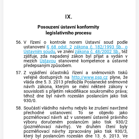
IX.
Posouzení ústavní konformity
legislativního procesu
56.
V řízení o kontrole norem
Ústavní soud
podle
ustanovení
§ 68 odst. 2
zákona č. 182/1993 Sb., o
Ústavním soudu
, ve znění
zákona č. 48/2002 Sb.
, též
zjišťuje, zda napadený zákon byl přijat a vydán v
mezích
Ústavou
stanovené kompetence a ústavně
předepsaným způsobem.
57.
Z vyjádření účastníků řízení a sněmovních tisků
veřejně dostupných na
http://www.psp.cz
plyne, že
vláda dne 5. 3. 2013 předložila Poslanecké sněmovně
návrh zákona, kterým se mění některé zákony v
souvislosti s přijetím rekodifikace soukromého práva;
téhož dne byl návrh rozeslán poslancům jako tisk
930/0.
58.
Součástí vládního návrhu nebylo ke zrušení navržené
přechodné ustanovení. To se objevilo jako
pozměňovací návrh až v usnesení ústavně právního
výboru doručeném poslancům jako tisk 930/2
(pozměňovací návrhy). Ve druhém čtení byly
pozměňovací návrhy zpracovány jako tisk 930/3,
který byl poslancům rozeslán dne 13. 6. 2013. Ve