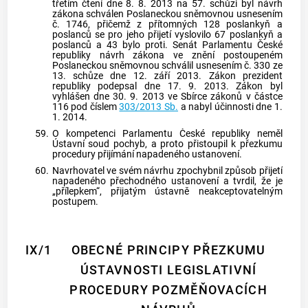
třetím čtení dne 8. 8. 2013 na 57. schůzi byl návrh
zákona schválen Poslaneckou sněmovnou usnesením
č. 1746, přičemž z přítomných 128 poslankyň a
poslanců se pro jeho přijetí vyslovilo 67 poslankyň a
poslanců a 43 bylo proti. Senát Parlamentu České
republiky návrh zákona ve znění postoupeném
Poslaneckou sněmovnou schválil usnesením č. 330 ze
13. schůze dne 12. září 2013. Zákon prezident
republiky podepsal dne 17. 9. 2013. Zákon byl
vyhlášen dne 30. 9. 2013 ve Sbírce zákonů v částce
116 pod číslem
303/2013 Sb.
a nabyl účinnosti dne 1.
1. 2014.
59.
O kompetenci Parlamentu České republiky neměl
Ústavní soud
pochyb, a proto přistoupil k přezkumu
procedury přijímání napadeného ustanovení.
60.
Navrhovatel ve svém návrhu zpochybnil způsob přijetí
napadeného přechodného ustanovení a tvrdil, že je
„přílepkem“, přijatým ústavně neakceptovatelným
postupem.
IX/1
OBECNÉ PRINCIPY PŘEZKUMU
ÚSTAVNOSTI LEGISLATIVNÍ
PROCEDURY POZMĚŇOVACÍCH