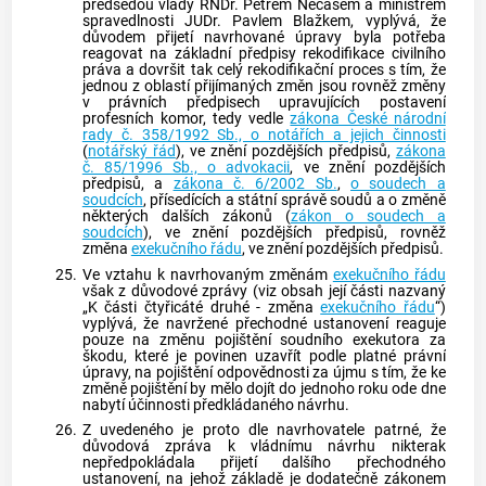
předsedou vlády RNDr. Petrem Nečasem a ministrem
spravedlnosti JUDr. Pavlem Blažkem, vyplývá, že
důvodem přijetí navrhované úpravy byla potřeba
reagovat na základní předpisy rekodifikace civilního
práva a dovršit tak celý rekodifikační proces s tím, že
jednou z oblastí přijímaných změn jsou rovněž změny
v právních předpisech upravujících postavení
profesních komor, tedy vedle
zákona České národní
rady č. 358/1992 Sb., o notářích a jejich činnosti
(
notářský řád
), ve znění pozdějších předpisů,
zákona
č. 85/1996 Sb., o advokacii
, ve znění pozdějších
předpisů, a
zákona č. 6/2002 Sb.
,
o soudech a
soudcích
, přísedících a státní správě soudů a o změně
některých dalších zákonů (
zákon o soudech a
soudcích
), ve znění pozdějších předpisů, rovněž
změna
exekučního řádu
, ve znění pozdějších předpisů.
25.
Ve vztahu k navrhovaným změnám
exekučního řádu
však z důvodové zprávy (viz obsah její části nazvaný
„K části čtyřicáté druhé - změna
exekučního řádu
“)
vyplývá, že navržené přechodné ustanovení reaguje
pouze na změnu pojištění soudního exekutora za
škodu, které je povinen uzavřít podle platné právní
úpravy, na pojištění odpovědnosti za újmu s tím, že ke
změně pojištění by mělo dojít do jednoho roku ode dne
nabytí účinnosti předkládaného návrhu.
26.
Z uvedeného je proto dle navrhovatele patrné, že
důvodová zpráva k vládnímu návrhu nikterak
nepředpokládala přijetí dalšího přechodného
ustanovení, na jehož základě je dodatečně zákonem