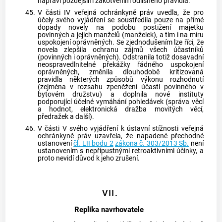
napraví pozdějším zakotvením odlišného pravidla.
45.
V části IV veřejná ochránkyně práv uvedla, že pro
účely svého vyjádření se soustředila pouze na přímé
dopady novely na podobu postižení majetku
povinných a jejich manželů (manželek), a tím i na míru
uspokojení oprávněných. Se zjednodušením lze říci, že
novela zlepšila ochranu zájmů všech účastníků
(povinných i oprávněných). Odstranila totiž dosavadní
neospravedlnitelné překážky řádného uspokojení
oprávněných, změnila dlouhodobě kritizovaná
pravidla některých způsobů výkonu rozhodnutí
(zejména v rozsahu zpeněžení účasti povinného v
bytovém družstvu) a doplnila nové instituty
podporující účelné vymáhání pohledávek (správa věcí
a hodnot, elektronická dražba movitých věcí,
předražek a další).
46.
V části V svého vyjádření k ústavní stížnosti veřejná
ochránkyně práv uzavřela, že napadené přechodné
ustanovení
čl. LII bodu 2
zákona č. 303/2013 Sb.
není
ustanovením s nepřípustnými retroaktivními účinky, a
proto nevidí důvod k jeho zrušení.
VII.
Replika navrhovatele