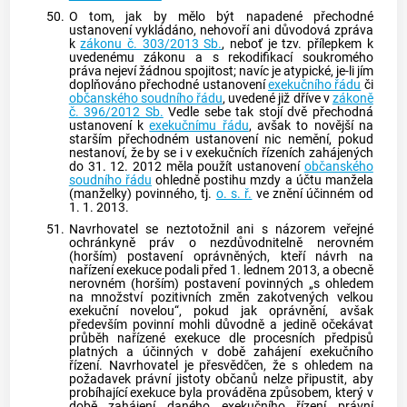
50.
O tom, jak by mělo být napadené přechodné
ustanovení vykládáno, nehovoří ani důvodová zpráva
k
zákonu č. 303/2013 Sb.
, neboť je tzv. přílepkem k
uvedenému zákonu a s rekodifikací soukromého
práva nejeví žádnou spojitost; navíc je atypické, je-li jím
doplňováno přechodné ustanovení
exekučního řádu
či
občanského soudního řádu
, uvedené již dříve v
zákoně
č. 396/2012 Sb.
Vedle sebe tak stojí dvě přechodná
ustanovení k
exekučnímu řádu
, avšak to novější na
starším přechodném ustanovení nic nemění, pokud
nestanoví, že by se i v exekučních řízeních zahájených
do 31. 12. 2012 měla použít ustanovení
občanského
soudního řádu
ohledně postihu mzdy a účtu manžela
(manželky) povinného, tj.
o. s. ř.
ve znění účinném od
1. 1. 2013.
51.
Navrhovatel se neztotožnil ani s názorem veřejné
ochránkyně práv o nezdůvodnitelně nerovném
(horším) postavení oprávněných, kteří návrh na
nařízení
exekuce
podali před 1. lednem 2013, a obecně
nerovném (horším) postavení povinných „s ohledem
na množství pozitivních změn zakotvených velkou
exekuční novelou“, pokud jak oprávnění, avšak
především povinní mohli důvodně a jedině očekávat
průběh nařízené
exekuce
dle procesních předpisů
platných a účinných v době zahájení exekučního
řízení. Navrhovatel je přesvědčen, že s ohledem na
požadavek právní jistoty občanů nelze připustit, aby
probíhající
exekuce
byla prováděna způsobem, který v
době zahájení daného exekučního řízení právní