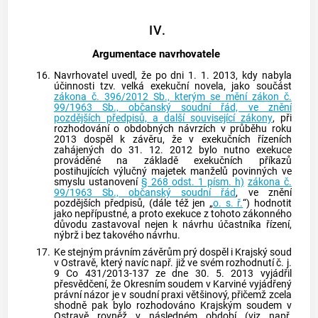
IV.
Argumentace navrhovatele
16.
Navrhovatel uvedl, že po dni 1. 1. 2013, kdy nabyla
účinnosti tzv. velká exekuční novela, jako součást
zákona č. 396/2012 Sb., kterým se mění zákon č.
99/1963 Sb., občanský soudní řád, ve znění
pozdějších předpisů, a další související zákony
, při
rozhodování o obdobných návrzích v průběhu roku
2013 dospěl k závěru, že v exekučních řízeních
zahájených do 31. 12. 2012 bylo nutno
exekuce
prováděné na základě
exekučních příkazů
postihujících výlučný majetek manželů povinných ve
smyslu ustanovení
§ 268 odst. 1 písm. h)
zákona č.
99/1963 Sb., občanský soudní řád
, ve znění
pozdějších předpisů, (dále též jen „
o. s. ř.
“) hodnotit
jako nepřípustné, a proto
exekuce
z tohoto zákonného
důvodu zastavoval nejen k návrhu účastníka řízení,
nýbrž i bez takového návrhu.
17.
Ke stejným právním závěrům prý dospěl i Krajský soud
v Ostravě, který navíc např. již ve svém rozhodnutí č. j.
9 Co 431/2013-137 ze dne 30. 5. 2013 vyjádřil
přesvědčení, že Okresním soudem v Karviné vyjádřený
právní názor je v soudní praxi většinový, přičemž zcela
shodně pak bylo rozhodováno Krajským soudem v
Ostravě rovněž v následném období (viz např.