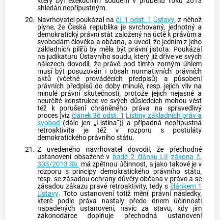
který byl exekučním soudem v průběhu roku 2013
shledán nepřípustným.
20.
Navrhovatel poukázal na
čl. 1 odst. 1
Ústavy
, z něhož
plyne, že Česká republika je svrchovaný, jednotný a
demokratický právní stát založený na úctě k právům a
svobodám člověka a občana, a uvedl, že jedním z jeho
základních pilířů by měla být právní jistota. Poukázal
na judikaturu
Ústavního soudu
, který již dříve ve svých
nálezech dovodil, že právě pod tímto zorným úhlem
musí být posuzován i obsah normativních právních
aktů (včetně prováděcích předpisů) a působení
právních předpisů do doby minulé, resp. jejich vliv na
minulé právní skutečnosti, protože jejich nejasné a
neurčité konstrukce ve svých důsledcích mohou vést
též k porušení chráněného práva na spravedlivý
proces [viz
článek 36 odst. 1
Listiny základních práv a
svobod
(dále jen „Listina“)] a případná nepřípustná
retroaktivita je též v rozporu s postuláty
demokratického právního státu.
21.
Z uvedeného navrhovatel dovodil, že přechodné
ustanovení obsažené v
bodě 2 článku LII
zákona č.
303/2013 Sb.
má zpětnou účinnost, a jako takové je v
rozporu s principy demokratického právního státu,
resp. se zásadou ochrany důvěry občana v právo a se
zásadou zákazu pravé retroaktivity, tedy s
článkem 1
Ústavy
. Toto ustanovení totiž mění právní následky,
které podle práva nastaly přede dnem účinnosti
napadených ustanovení, navíc za stavu, kdy jím
zákonodárce doplňuje přechodná ustanovení