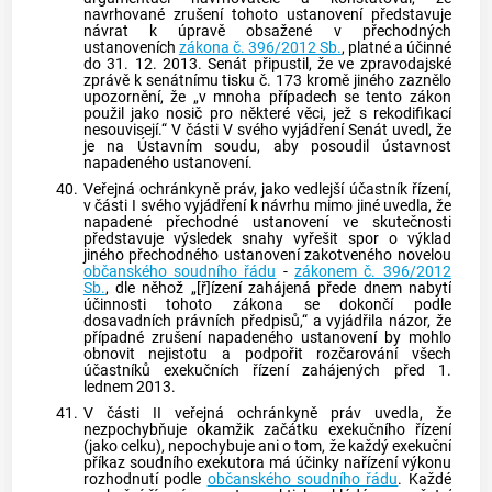
navrhované zrušení tohoto ustanovení představuje
návrat k úpravě obsažené v přechodných
ustanoveních
zákona č. 396/2012 Sb.
, platné a účinné
do 31. 12. 2013. Senát připustil, že ve zpravodajské
zprávě k senátnímu tisku č. 173 kromě jiného zaznělo
upozornění, že „v mnoha případech se tento zákon
použil jako nosič pro některé věci, jež s rekodifikací
nesouvisejí.“ V části V svého vyjádření Senát uvedl, že
je na
Ústavním soudu
, aby posoudil ústavnost
napadeného ustanovení.
40.
Veřejná ochránkyně práv, jako vedlejší účastník řízení,
v části I svého vyjádření k návrhu mimo jiné uvedla, že
napadené přechodné ustanovení ve skutečnosti
představuje výsledek snahy vyřešit spor o výklad
jiného přechodného ustanovení zakotveného novelou
občanského soudního řádu
-
zákonem č. 396/2012
Sb.
, dle něhož „[ř]ízení zahájená přede dnem nabytí
účinnosti tohoto zákona se dokončí podle
dosavadních právních předpisů,“ a vyjádřila názor, že
případné zrušení napadeného ustanovení by mohlo
obnovit nejistotu a podpořit rozčarování všech
účastníků exekučních řízení zahájených před 1.
lednem 2013.
41.
V části II veřejná ochránkyně práv uvedla, že
nezpochybňuje okamžik začátku exekučního řízení
(jako celku), nepochybuje ani o tom, že každý
exekuční
příkaz
soudního exekutora má účinky nařízení výkonu
rozhodnutí podle
občanského soudního řádu
. Každé