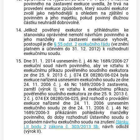
povinného na zastavení
exekuce
uvedla, že trvá na
provedení
exekuce
způsobem, který soudní exekutor
zvolil jako nejvhodnější s ohledem na zjištění o
povinném a jeho majetku, pokud povinný dlužnou
částku neuhradil dobrovolně.
14.
Jelikož pověřený exekutor s přihlédnutím ke
stanovisku oprávněné nemohl návrhům povinného a
jeho manželky na zastavení
exekuce
vyhovět,
postoupil je dle
§ 55 odst. 2
exekučního řádu
(ve znění
platném a účinném do 31. 12. 2012) k rozhodnutí
exekučnímu soudu.
15.
Dne 31. 1. 2014 usnesením č. j. 46 Nc 1689/2006-27
exekuční soud návrh povinného, aby ve vztahu k
exekučnímu příkazu
pověřeného soudního exekutora
ze dne 25. 9. 2013 č. j. 074 EX 08280/06-024 byla
exekuce
nařízená usnesením exekučního soudu ze dne
24. 11. 2006 č. j. 46 Nc 1689/2006-3 zastavena,
zamítl (výrok I); ve vztahu k
exekučnímu příkazu
pověřeného soudního exekutora ze dne 25. 9. 2013 č.
2 č. j. 074 EX 08280/06-025, jímž rozhodl o provádění
exekuce
nařízené dne 24. 11. 2006 usnesením
exekučního soudu ze dne 24. 11. 2006 č. j. 46 Nc
1689/2006-3 přikázáním pohledávky manželky
povinného, do doby rozhodnutí
Ústavního soudu
o
podaném návrhu exekučního soudu na zrušení
článku
LII bodu 2
zákona č. 303/2013 Sb.
návrh odložil
(výrok II).