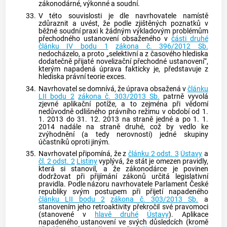
zákonodárné, výkonné a soudní.
33.
V této souvislosti je dle navrhovatele namístě
zdůraznit a uvést, že podle zjištěných poznatků v
běžné soudní praxi k žádným výkladovým problémům
přechodného ustanovení obsaženého v
části druhé
článku IV bodu 1
zákona č. 396/2012 Sb.
nedocházelo, a proto „selektivní a z časového hlediska
dodatečně přijaté novelizační přechodné ustanovení“,
kterým napadená úprava fakticky je, představuje z
hlediska právní teorie exces.
34.
Navrhovatel se domnívá, že úprava obsažená v
článku
LII bodu 2
zákona č. 303/2013 Sb.
patrně vyvolá
zjevné aplikační potíže, a to zejména při vědomí
nedůvodně odlišného právního režimu v období od 1.
1. 2013 do 31. 12. 2013 na straně jedné a po 1. 1.
2014 nadále na straně druhé, což by vedlo ke
zvýhodnění (a tedy nerovnosti) jedné skupiny
účastníků oproti jiným.
35.
Navrhovatel připomíná, že z
článku 2 odst. 3
Ústavy
a
čl. 2 odst. 2
Listiny
vyplývá, že stát je omezen pravidly,
která si stanovil, a že zákonodárce je povinen
dodržovat při přijímání zákonů určitá legislativní
pravidla. Podle názoru navrhovatele Parlament České
republiky svým postupem při přijetí napadeného
článku LII bodu 2
zákona č. 303/2013 Sb.
a
stanovením jeho retroaktivity překročil své pravomoci
(stanovené v
hlavě druhé
Ústavy
). Aplikace
napadeného ustanovení ve svých důsledcích (kromě