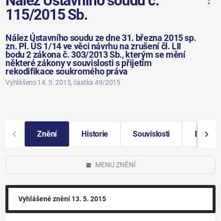
Nález Ústavního soudu č.
115/2015 Sb.
Nález Ústavního soudu ze dne 31. března 2015 sp.
zn. Pl. ÚS 1/14 ve věci návrhu na zrušení čl. LII
bodu 2 zákona č. 303/2013 Sb., kterým se mění
některé zákony v souvislosti s přijetím
rekodifikace soukromého práva
Vyhlášeno 14. 5. 2015
, částka 49/2015
Znění
Historie
Souvislosti
Další i
MENU ZNĚNÍ
Vyhlášené znění
13. 5. 2015