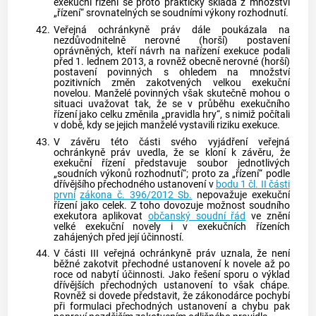
exekuční řízení se proto prakticky skládá z množství
„řízení“ srovnatelných se soudními výkony rozhodnutí.
42.
Veřejná ochránkyně práv dále poukázala na
nezdůvodnitelně nerovné (horší) postavení
oprávněných, kteří návrh na nařízení
exekuce
podali
před 1. lednem 2013, a rovněž obecně nerovné (horší)
postavení povinných s ohledem na množství
pozitivních změn zakotvených velkou exekuční
novelou. Manželé povinných však skutečně mohou o
situaci uvažovat tak, že se v průběhu exekučního
řízení jako celku změnila „pravidla hry“, s nimiž počítali
v době, kdy se jejich manželé vystavili riziku
exekuce
.
43.
V závěru této části svého vyjádření veřejná
ochránkyně práv uvedla, že se kloní k závěru, že
exekuční řízení představuje soubor jednotlivých
„soudních výkonů rozhodnutí“; proto za „řízení“ podle
dřívějšího přechodného ustanovení v
bodu 1 čl. II části
první
zákona č. 396/2012 Sb.
nepovažuje exekuční
řízení jako celek. Z toho dovozuje možnost soudního
exekutora aplikovat
občanský soudní řád
ve znění
velké exekuční novely i v exekučních řízeních
zahájených před její účinností.
44.
V části III veřejná ochránkyně práv uznala, že není
běžné zakotvit přechodné ustanovení k novele až po
roce od nabytí účinnosti. Jako řešení sporu o výklad
dřívějších přechodných ustanovení to však chápe.
Rovněž si dovede představit, že zákonodárce pochybí
při formulaci přechodných ustanovení a chybu pak