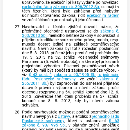
upravováno, že
exekuční příkazy
vydané po novelizaci
exekučního řádu
zákonem č. 396/2012 Sb.
se mají i v
těch řízeních, která byla zahájena před nabytím
účinnosti citovaného zákona, řídit
exekučním řádem
ve znění účinném po dni nabytí jeho účinnosti.
27.
Navrhovatel z těchto zjištění dovodil názor, že
předmětné přechodné ustanovení se do
zákona č.
303/2013 Sb.
, měnícího některé zákony v souvislosti s
přijetím rekodifikace soukromého práva, mohlo, resp.
muselo dostat jedině na základě pozměňovacího
návrhu. Návrh zákona byl totiž rozeslán poslancům
dne 5. 3. 2013, přičemž jeho první čtení proběhlo dne
19. 3. 2013 na 52. schůzi Poslanecké sněmovny
Parlamentu (5. volební období), na které byl přikázán k
projednání výborům. Písemný pozměňovací návrh
(který by měl být součástí zápisu ze schůze výboru -
viz
§ 43 odst. 1
zákona č. 90/1995 Sb., o jednacím
řádu Poslanecké sněmovny
, ve znění
zákona č.
265/2011 Sb.
) byl zapracován do usnesení přijatého
ústavně právním výborem a návrh zákona prošel
obecnou rozpravou na 54. schůzi konané dne 12. 6.
2013. Závěrečné třetí čtení proběhlo na 57. schůzi
konané dne 8. 8. 2013, kdy byl návrh zákona
schválen.
28.
Podle navrhovatele možnost podání pozměňovacího
návrhu nevyplývá z
Ústavy
, ale toliko z
jednacího řádu
Poslanecké sněmovny
, který v ustanovení
§ 63
zákona č. 90/1995 Sb.
, v platném znění, umožňuje
poslanci podávat (avšak pouze k projednávané věci)