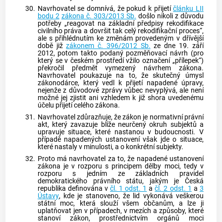
30.
Navrhovatel se domnívá, že pokud k přijetí
článku LII
bodu 2
zákona č. 303/2013 Sb.
došlo nikoli z důvodu
potřeby „reagovat na základní předpisy rekodifikace
civilního práva a dovršit tak celý rekodifikační proces“,
ale s přihlédnutím ke změnám provedeným v dřívější
době již
zákonem č. 396/2012 Sb.
ze dne 19. září
2012, potom takto podaný pozměňovací návrh (pro
který se v českém prostředí vžilo označení „přílepek“)
překročil předmět vymezený návrhem zákona.
Navrhovatel poukazuje na to, že skutečný úmysl
zákonodárce, který vedl k přijetí napadené úpravy,
nejenže z důvodové zprávy vůbec nevyplývá, ale není
možné jej zjistit ani vzhledem k již shora uvedenému
účelu přijetí celého zákona.
31.
Navrhovatel zdůrazňuje, že zákon je normativní právní
akt, který zavazuje blíže neurčený okruh subjektů a
upravuje situace, které nastanou v budoucnosti. V
případě napadených ustanovení však jde o situace,
které nastaly v minulosti, a o konkrétní subjekty.
32.
Proto má navrhovatel za to, že napadené ustanovení
zákona je v rozporu s principem dělby moci, tedy v
rozporu s jedním ze základních pravidel
demokratického právního státu, jakým je Česká
republika definována v
čl. 1 odst. 1
a
čl. 2 odst. 1
a
3
Ústavy
, kde je stanoveno, že lid vykonává veškerou
státní moc, která slouží všem občanům, a lze ji
uplatňovat jen v případech, v mezích a způsoby, které
stanoví zákon, prostřednictvím orgánů moci