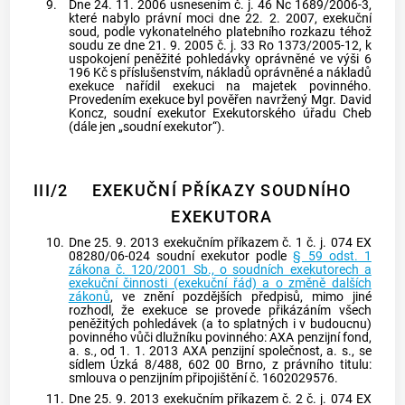
9.
Dne 24. 11. 2006 usnesením č. j. 46 Nc 1689/2006-3,
které nabylo právní moci dne 22. 2. 2007, exekuční
soud, podle vykonatelného platebního rozkazu téhož
soudu ze dne 21. 9. 2005 č. j. 33 Ro 1373/2005-12, k
uspokojení peněžité pohledávky oprávněné ve výši 6
196 Kč s příslušenstvím, nákladů oprávněné a nákladů
exekuce
nařídil
exekuci
na majetek povinného.
Provedením
exekuce
byl pověřen navržený Mgr. David
Koncz, soudní exekutor Exekutorského úřadu Cheb
(dále jen „soudní exekutor“).
III/2
EXEKUČNÍ PŘÍKAZY SOUDNÍHO
EXEKUTORA
10.
Dne 25. 9. 2013
exekučním příkazem
č. 1 č. j. 074 EX
08280/06-024 soudní exekutor podle
§ 59 odst. 1
zákona č. 120/2001 Sb., o soudních exekutorech a
exekuční činnosti (exekuční řád) a o změně dalších
zákonů
, ve znění pozdějších předpisů, mimo jiné
rozhodl, že
exekuce
se provede přikázáním všech
peněžitých pohledávek (a to splatných i v budoucnu)
povinného vůči dlužníku povinného: AXA penzijní fond,
a. s., od 1. 1. 2013 AXA penzijní společnost, a. s., se
sídlem Úzká 8/488, 602 00 Brno, z právního titulu:
smlouva o penzijním připojištění č. 1602029576.
11.
Dne 25. 9. 2013
exekučním příkazem
č. 2 č. j. 074 EX