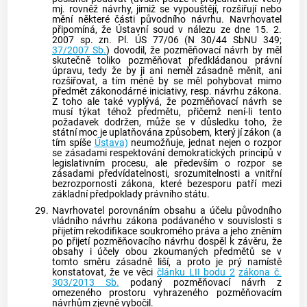
mj. rovněž návrhy, jimiž se vypouštějí, rozšiřují nebo
mění některé části původního návrhu. Navrhovatel
připomíná, že
Ústavní soud
v nálezu ze dne 15. 2.
2007 sp. zn. Pl. ÚS 77/06 (N 30/44 SbNU 349;
37/2007 Sb.
) dovodil, že pozměňovací návrh by měl
skutečně toliko pozměňovat předkládanou právní
úpravu, tedy že by ji ani neměl zásadně měnit, ani
rozšiřovat, a tím méně by se měl pohybovat mimo
předmět zákonodárné iniciativy, resp. návrhu zákona.
Z toho ale také vyplývá, že pozměňovací návrh se
musí týkat téhož předmětu, přičemž není-li tento
požadavek dodržen, může se v důsledku toho, že
státní moc je uplatňována způsobem, který jí zákon (a
tím spíše
Ústava)
neumožňuje, jednat nejen o rozpor
se zásadami respektování demokratických principů v
legislativním procesu, ale především o rozpor se
zásadami předvídatelnosti, srozumitelnosti a vnitřní
bezrozpornosti zákona, které bezesporu patří mezi
základní předpoklady právního státu.
29.
Navrhovatel porovnáním obsahu a účelu původního
vládního návrhu zákona podávaného v souvislosti s
přijetím rekodifikace soukromého práva a jeho zněním
po přijetí pozměňovacího návrhu dospěl k závěru, že
obsahy i účely obou zkoumaných předmětů se v
tomto směru zásadně liší, a proto je prý namístě
konstatovat, že ve věci
článku LII bodu 2
zákona č.
303/2013 Sb.
podaný pozměňovací návrh z
omezeného prostoru vyhrazeného pozměňovacím
návrhům zjevně vybočil.