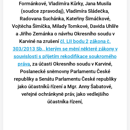
Formánkové, Vladimíra Kůrky, Jana Musila
(soudce zpravodaj), Vladimíra Sládečka,
Radovana Suchánka, Kateřiny Šimáčkové,
Vojtěcha Šimíčka, Milady Tomkové, Davida Uhlíře
a Jiřího Zemánka o návrhu Okresního soudu v
Karviné na zrušení
čl. LII bodu 2
zákona č.
303/2013 Sb., kterým se mění některé zákony v
souvislosti s přijetím rekodifikace soukromého
práva
, za účasti Okresního soudu v Karviné,
Poslanecké sněmovny Parlamentu České
republiky a Senátu Parlamentu České republiky
jako účastníků řízení a Mgr. Anny Šabatové,
veřejné ochránkyně práv, jako vedlejšího
účastníka řízení,