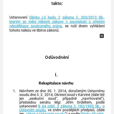
takto:
Ustanovení
článku LII bodu 2
zákona č. 303/2013 Sb.,
kterým se mění některé zákony v souvislosti s přijetím
rekodifikace soukromého práva
, se ruší dnem vyhlášení
tohoto nálezu ve Sbírce zákonů.
Odůvodnění
I.
Rekapitulace návrhu
1.
Návrhem ze dne 30. 1. 2014, doručeným
Ústavnímu
soudu
dne 3. 2. 2014, Okresní soud v Karviné (dále též
jen „exekuční soud“, případně „navrhovatel“),
předsedou senátu Mgr. Jiřím Ordeltem, podle
ustanovení
§ 64 odst. 3
zákona č. 182/1993 Sb.
,
o
Ústavním soudu
, ve znění pozdějších předpisů, (dále
jen „
zákon o Ústavním soudu
“) a podle
článku 95 odst.