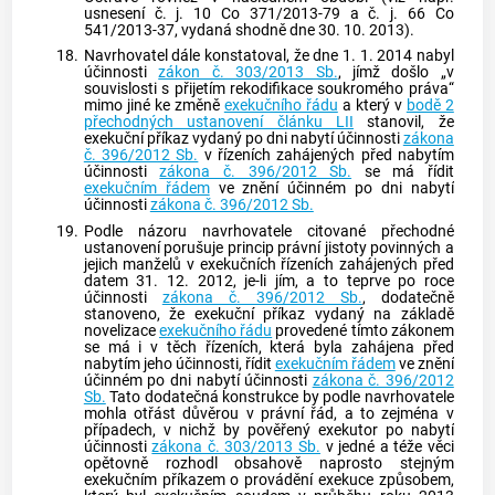
usnesení č. j. 10 Co 371/2013-79 a č. j. 66 Co
541/2013-37, vydaná shodně dne 30. 10. 2013).
18.
Navrhovatel dále konstatoval, že dne 1. 1. 2014 nabyl
účinnosti
zákon č. 303/2013 Sb.
, jímž došlo „v
souvislosti s přijetím rekodifikace soukromého práva“
mimo jiné ke změně
exekučního řádu
a který v
bodě 2
přechodných ustanovení článku LII
stanovil, že
exekuční příkaz
vydaný po dni nabytí účinnosti
zákona
č. 396/2012 Sb.
v řízeních zahájených před nabytím
účinnosti
zákona č. 396/2012 Sb.
se má řídit
exekučním řádem
ve znění účinném po dni nabytí
účinnosti
zákona č. 396/2012 Sb.
19.
Podle názoru navrhovatele citované přechodné
ustanovení porušuje princip právní jistoty povinných a
jejich manželů v exekučních řízeních zahájených před
datem 31. 12. 2012, je-li jím, a to teprve po roce
účinnosti
zákona č. 396/2012 Sb.
, dodatečně
stanoveno, že
exekuční příkaz
vydaný na základě
novelizace
exekučního řádu
provedené tímto zákonem
se má i v těch řízeních, která byla zahájena před
nabytím jeho účinnosti, řídit
exekučním řádem
ve znění
účinném po dni nabytí účinnosti
zákona č. 396/2012
Sb.
Tato dodatečná konstrukce by podle navrhovatele
mohla otřást důvěrou v právní řád, a to zejména v
případech, v nichž by pověřený exekutor po nabytí
účinnosti
zákona č. 303/2013 Sb.
v jedné a téže věci
opětovně rozhodl obsahově naprosto stejným
exekučním příkazem
o provádění
exekuce
způsobem,