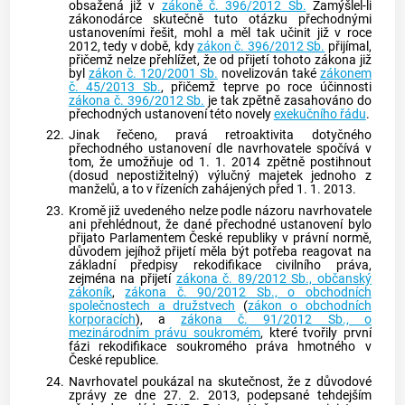
obsažená již v
zákoně č. 396/2012 Sb.
Zamýšlel-li
zákonodárce skutečně tuto otázku přechodnými
ustanoveními řešit, mohl a měl tak učinit již v roce
2012, tedy v době, kdy
zákon č. 396/2012 Sb.
přijímal,
přičemž nelze přehlížet, že od přijetí tohoto zákona již
byl
zákon č. 120/2001 Sb.
novelizován také
zákonem
č. 45/2013 Sb.
, přičemž teprve po roce účinnosti
zákona č. 396/2012 Sb.
je tak zpětně zasahováno do
přechodných ustanovení této novely
exekučního řádu
.
22.
Jinak řečeno, pravá retroaktivita dotyčného
přechodného ustanovení dle navrhovatele spočívá v
tom, že umožňuje od 1. 1. 2014 zpětně postihnout
(dosud nepostižitelný) výlučný majetek jednoho z
manželů, a to v řízeních zahájených před 1. 1. 2013.
23.
Kromě již uvedeného nelze podle názoru navrhovatele
ani přehlédnout, že dané přechodné ustanovení bylo
přijato Parlamentem České republiky v právní normě,
důvodem jejíhož přijetí měla být potřeba reagovat na
základní předpisy rekodifikace civilního práva,
zejména na přijetí
zákona č. 89/2012 Sb., občanský
zákoník
,
zákona č. 90/2012 Sb., o obchodních
společnostech a družstvech
(
zákon o obchodních
korporacích
), a
zákona č. 91/2012 Sb., o
mezinárodním právu soukromém
, které tvořily první
fázi rekodifikace soukromého práva hmotného v
České republice.
24.
Navrhovatel poukázal na skutečnost, že z důvodové
zprávy ze dne 27. 2. 2013, podepsané tehdejším