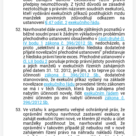
předpisy neumožňovaly. Z týchž důvodů se zásadně
neztotožňuje s právním názorem soudních exekutorů,
kteří vydávání
exekučních příkazů
postihujících mzdu
manželek povinných zdůvodňují odkazem na
ustanovení
§ 47 odst. 2
exekučního řádu
.
52.
Navrhovatel dále uvedl, že podle zjištěných poznatků v
běžné soudní praxi k žádným výkladovým problémům
přechodného ustanovení obsaženého v
části druhé čl.
IV bodu 1
zákona č. 396/2012 Sb.
nedocházelo, a
proto „selektivní a z časového hlediska dodatečně
přijaté novelizační přechodné ustanovení“ představuje
z hlediska právní teorie exces. Přechodné ustanovení v
čl. LII bodu 2
porušuje princip právní jistoty povinných
a jejich manželů v exekučních řízeních zahájených
před datem 31. 12. 2012, je-li jím, a to teprve po roce
účinnosti
zákona č. 396/2012 Sb.
, dodatečně
stanovováno, že
exekuční příkaz
vydaný na základě
novelizace
exekučního řádu
provedené tímto zákonem
se má i v těch řízeních, která byla zahájena před
nabytím účinnosti novely, řídit
exekučním řádem
ve
znění účinném po dni nabytí účinnosti
zákona č.
396/2012 Sb.
53.
Ve vztahu k argumentu veřejné ochránkyně práv, že
oprávnění mohou navrhnout zastavení
exekuce
a
zahájit exekuční řízení nové, ve kterém již mzdu a účet
manželky postihnout lze, navrhovatel uvedl, že
oprávnění v takovém případě již nebudou mít v nově
zahájeném řízení právo na náhradu nákladů řízení,