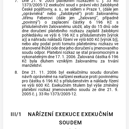
7.
Dne 21. 9. 2005 platebním rozkazem č. j. 33 Ro
1373/2005-12 exekuční soud v právní věci žalobkyně
České pojišťovny, a. s., se sídlem v Praze 1, (dále jen
„oprávněná“ nebo „žalobkyně“) proti žalovanému
Jiřímu Feberovi (dále jen „žalovaný“, případně
„povinný“) o zaplacení částky 6 196 Kč s
příslušenstvím žalovanému uložil, aby do 15 dnů ode
dne doručení platebního rozkazu zaplatil žalobkyni
pohledávku ve výši 6 196 Kč s příslušenstvím [výrok
a)] a náhradu nákladů řízení ve výši 600 Kč [výrok b)],
nebo aby podal proti tomuto platebnímu rozkazu ve
stanovené lhůtě ode dne jeho doručení u jmenovaného
soudu odpor. Platební rozkaz se stal pravomocným a
vykonatelným dne 17. 1. 2006. Žalovaná částka 6 196
Kč byla dluhem vzniklým žalovanému za trvání
manželství.
8.
Dne 21. 11. 2006 byl exekučnímu soudu doručen
návrh oprávněné na nařízení
exekuce
proti povinnému
pro částku 6 196 Kč s příslušenstvím a náklady řízení
ve výši 600 Kč. Exekučním titulem byl výše zmíněný
platební rozkaz jmenovaného soudu ze dne 21. 9.
2005 č. j. 33 Ro 1373/2005-12.
III/1
NAŘÍZENÍ EXEKUCE EXEKUČNÍM
SOUDEM