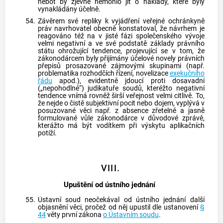
neboť by zjevně nemohlo jít o náklady, které byly
vynakládány účelně.
54.
Závěrem své repliky k vyjádření veřejné ochránkyně
práv navrhovatel obecně konstatoval, že návrhem je
reagováno též na v jisté fázi společenského vývoje
velmi negativní a ve své podstatě základy právního
státu ohrožující tendence, projevující se v tom, že
zákonodárcem byly přijímány účelové novely právních
přepisů prosazované zájmovými skupinami (např.
problematika rozhodčích řízení, novelizace
exekučního
řádu
apod.), evidentně jdoucí proti dosavadní
(„nepohodlné“) judikatuře soudů, kteréžto negativní
tendence vnímá rovněž širší veřejnost velmi citlivě. To,
že nejde o čistě subjektivní pocit nebo dojem, vyplývá v
posuzované věci např. z absence zřetelně a jasně
formulované vůle zákonodárce v důvodové zprávě,
kterážto má být vodítkem při výskytu aplikačních
potíží.
VIII.
Upuštění od ústního jednání
55.
Ústavní soud
neočekával od ústního jednání další
objasnění věci, pročež od něj upustil dle ustanovení
§
44
věty první zákona
o Ústavním soudu
.