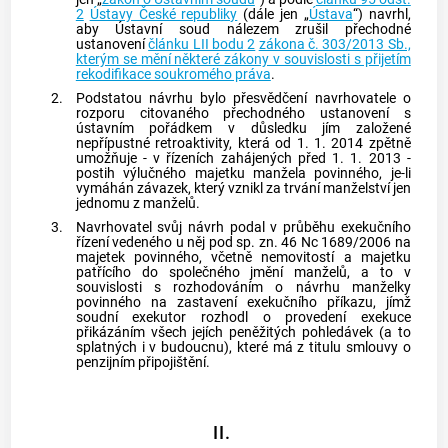
2
Ústavy České republiky
(dále jen „
Ústava
“) navrhl,
aby
Ústavní soud
nálezem zrušil přechodné
ustanovení
článku LII bodu 2
zákona č. 303/2013 Sb.,
kterým se mění některé zákony v souvislosti s přijetím
rekodifikace soukromého práva
.
2.
Podstatou návrhu bylo přesvědčení navrhovatele o
rozporu citovaného přechodného ustanovení s
ústavním pořádkem v důsledku jím založené
nepřípustné retroaktivity, která od 1. 1. 2014 zpětně
umožňuje - v řízeních zahájených před 1. 1. 2013 -
postih výlučného majetku manžela povinného, je-li
vymáhán závazek, který vznikl za trvání manželství jen
jednomu z manželů.
3.
Navrhovatel svůj návrh podal v průběhu exekučního
řízení vedeného u něj pod sp. zn. 46 Nc 1689/2006 na
majetek povinného, včetně nemovitostí a majetku
patřícího do společného jmění manželů, a to v
souvislosti s rozhodováním o návrhu manželky
povinného na zastavení
exekučního příkazu
, jímž
soudní exekutor rozhodl o provedení
exekuce
přikázáním všech jejích peněžitých pohledávek (a to
splatných i v budoucnu), které má z titulu smlouvy o
penzijním připojištění.
II.