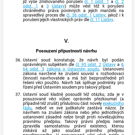
již výše zmiňovaného porušení
čl. 1 odst. 1
a
čl. 2
odst. 1
a
3
Ústavy
) může vést též k porušení
chráněného práva povinných a jejich manželů na
spravedlivý proces dle
čl. 36 odst. 1
Listiny
, jakož i k
porušení jejich vlastnických práv dle
čl. 11
Listiny
.
V.
Posouzení přípustnosti návrhu
36.
Ústavní soud
konstatuje, že návrh byl podán
oprávněným subjektem dle
čl. 95 odst. 2
Ústavy
a
§
64 odst. 3
zákona o Ústavním soudu
. Ustanovení
zákona navržené ke zrušení souvisí s rozhodovací
činností navrhovatele a má být bezprostředně při
řešení věci použito. Návrh tak splňuje podmínky pro
řízení před Ústavním soudem pro takový případ.
37.
Ústavní soud
kladně posoudil též otázku, zda je v
posuzované věci vůbec oprávněn přezkoumat (a
případně též zrušit) příslušnou část novely
exekučního
řádu
, neboť ve své judikatuře zastává názor, že
návrhem na zrušení zákona nebo jeho jednotlivých
ustanovení zásadně nelze brojit proti novelizujícímu
právnímu předpisu. Takový právní předpis nemá
zpravidla samostatnou právní existenci, kterou
získává až jako součást právního předpisu