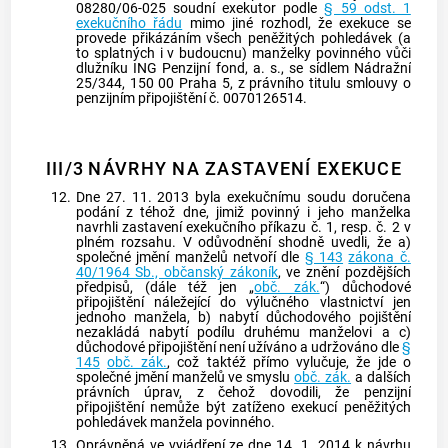
08280/06-025 soudní exekutor podle
§ 59 odst. 1
exekučního řádu
mimo jiné rozhodl, že
exekuce
se
provede přikázáním všech peněžitých pohledávek (a
to splatných i v budoucnu) manželky povinného vůči
dlužníku ING Penzijní fond, a. s., se sídlem Nádražní
25/344, 150 00 Praha 5, z právního titulu smlouvy o
penzijním připojištění č. 0070126514.
III/3
NÁVRHY NA ZASTAVENÍ EXEKUCE
12.
Dne 27. 11. 2013 byla exekučnímu soudu doručena
podání z téhož dne, jimiž povinný i jeho manželka
navrhli zastavení
exekučního příkazu
č. 1, resp. č. 2 v
plném rozsahu. V odůvodnění shodně uvedli, že a)
společné jmění manželů netvoří dle
§ 143
zákona č.
40/1964 Sb., občanský zákoník
, ve znění pozdějších
předpisů, (dále též jen „
obč. zák.
“) důchodové
připojištění náležející do výlučného vlastnictví jen
jednoho manžela, b) nabytí důchodového pojištění
nezakládá nabytí podílu druhému manželovi a c)
důchodové připojištění není užíváno a udržováno dle
§
145
obč. zák.
, což taktéž přímo vylučuje, že jde o
společné jmění manželů ve smyslu
obč. zák.
a dalších
právních úprav, z čehož dovodili, že penzijní
připojištění nemůže být zatíženo
exekucí
peněžitých
pohledávek manžela povinného.
13.
Oprávněná ve vyjádření ze dne 14. 1. 2014 k návrhu