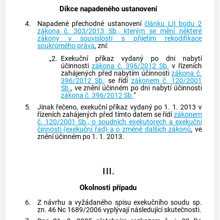
Dikce napadeného ustanovení
4.
Napadené přechodné ustanovení
článku LII bodu 2
zákona č. 303/2013 Sb., kterým se mění některé
zákony v souvislosti s přijetím rekodifikace
soukromého práva
, zní:
„2.
Exekuční příkaz
vydaný po dni nabytí
účinnosti
zákona č. 396/2012 Sb.
v řízeních
zahájených před nabytím účinnosti
zákona č.
396/2012 Sb.
se řídí
zákonem č. 120/2001
Sb.
, ve znění účinném po dni nabytí účinnosti
zákona č. 396/2012 Sb.
“
5.
Jinak řečeno,
exekuční příkaz
vydaný po 1. 1. 2013 v
řízeních zahájených před tímto datem se řídí
zákonem
č. 120/2001 Sb., o soudních exekutorech a exekuční
činnosti (exekuční řád) a o změně dalších zákonů
, ve
znění účinném po 1. 1. 2013.
III.
Okolnosti případu
6.
Z návrhu a vyžádaného spisu exekučního soudu sp.
zn. 46 Nc 1689/2006 vyplývají následující skutečnosti.