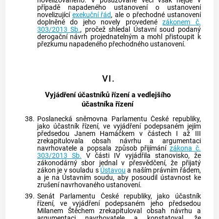
novelizovaného. V posuzované věci však nejde v
případě napadeného ustanovení o ustanovení
novelizující
exekuční řád
, ale o přechodné ustanovení
doplněné do jeho novely provedené
zákonem č.
303/2013 Sb.
, pročež shledal
Ústavní soud
podaný
derogační návrh projednatelným a mohl přistoupit k
přezkumu napadeného přechodného ustanovení.
VI.
Vyjádření účastníků řízení a vedlejšího
účastníka řízení
38.
Poslanecká sněmovna Parlamentu České republiky,
jako účastník řízení, ve vyjádření podepsaném jejím
předsedou Janem Hamáčkem v částech I až III
zrekapitulovala obsah návrhu a argumentaci
navrhovatele a popsala způsob přijímání
zákona č.
303/2013 Sb.
V části IV vyjádřila stanovisko, že
zákonodárný sbor jednal v přesvědčení, že přijatý
zákon je v souladu s
Ústavou
a naším právním řádem,
a je na
Ústavním soudu
, aby posoudil ústavnost ke
zrušení navrhovaného ustanovení.
39.
Senát Parlamentu České republiky, jako účastník
řízení, ve vyjádření podepsaném jeho předsedou
Milanem Štěchem zrekapituloval obsah návrhu a
argumentaci navrhovatele a konstatoval, že