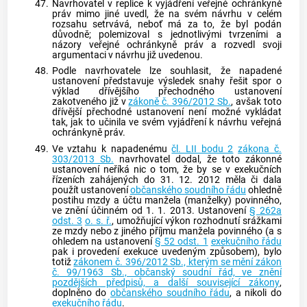
47.
Navrhovatel v replice k vyjádření veřejné ochránkyně
práv mimo jiné uvedl, že na svém návrhu v celém
rozsahu setrvává, neboť má za to, že byl podán
důvodně; polemizoval s jednotlivými tvrzeními a
názory veřejné ochránkyně práv a rozvedl svoji
argumentaci v návrhu již uvedenou.
48.
Podle navrhovatele lze souhlasit, že napadené
ustanovení představuje výsledek snahy řešit spor o
výklad dřívějšího přechodného ustanovení
zakotveného již v
zákoně č. 396/2012 Sb.
, avšak toto
dřívější přechodné ustanovení není možné vykládat
tak, jak to učinila ve svém vyjádření k návrhu veřejná
ochránkyně práv.
49.
Ve vztahu k napadenému
čl. LII bodu 2
zákona č.
303/2013 Sb.
navrhovatel dodal, že toto zákonné
ustanovení neříká nic o tom, že by se v exekučních
řízeních zahájených do 31. 12. 2012 měla či dala
použít ustanovení
občanského soudního řádu
ohledně
postihu mzdy a účtu manžela (manželky) povinného,
ve znění účinném od 1. 1. 2013. Ustanovení
§ 262a
odst. 3
o. s. ř.
, umožňující výkon rozhodnutí srážkami
ze mzdy nebo z jiného příjmu manžela povinného (a s
ohledem na ustanovení
§ 52 odst. 1
exekučního řádu
pak i provedení
exekuce
uvedeným způsobem), bylo
totiž
zákonem č. 396/2012 Sb., kterým se mění zákon
č. 99/1963 Sb., občanský soudní řád, ve znění
pozdějších předpisů, a další související zákony
,
doplněno do
občanského soudního řádu
, a nikoli do
exekučního řádu
.