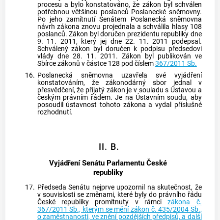
procesu a bylo konstatováno, že zákon byl schválen
potřebnou většinou poslanců Poslanecké sněmovny.
Po jeho zamítnutí Senátem Poslanecká sněmovna
návrh zákona znovu projednala a schválila hlasy 108
poslanců. Zákon byl doručen prezidentu republiky dne
9. 11. 2011, který jej dne 22. 11. 2011 podepsal.
Schválený zákon byl doručen k podpisu předsedovi
vlády dne 28. 11. 2011. Zákon byl publikován ve
Sbírce zákonů v částce 128 pod číslem
367/2011 Sb.
16.
Poslanecká sněmovna uzavřela své vyjádření
konstatováním, že zákonodárný sbor jednal v
přesvědčení, že přijatý zákon je v souladu s Ústavou a
českým právním řádem. Je na
Ústavním soudu
, aby
posoudil ústavnost tohoto zákona a vydal příslušné
rozhodnutí.
II. B.
Vyjádření Senátu Parlamentu České
republiky
17.
Předseda Senátu nejprve upozornil na skutečnost, že
v souvislosti se změnami, které byly do právního řádu
České republiky promítnuty v rámci
zákona č.
367/2011 Sb., kterým se mění zákon č. 435/2004 Sb.,
o zaměstnanosti, ve znění pozdějších předpisů, a další