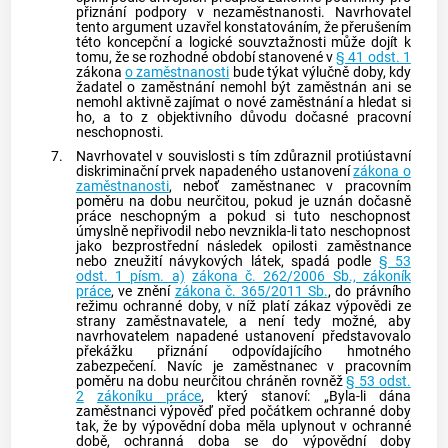
přiznání podpory v nezaměstnanosti. Navrhovatel
tento argument uzavřel konstatováním, že přerušením
této koncepční a logické souvztažnosti může dojít k
tomu, že se rozhodné období stanovené v
§ 41 odst. 1
zákona
o zaměstnanosti
bude týkat výlučně doby, kdy
žadatel o zaměstnání nemohl být zaměstnán ani se
nemohl aktivně zajímat o nové zaměstnání a hledat si
ho, a to z objektivního důvodu
dočasné pracovní
neschopnosti
.
7.
Navrhovatel v souvislosti s tím zdůraznil protiústavní
diskriminační prvek napadeného ustanovení
zákona o
zaměstnanosti
, neboť zaměstnanec v pracovním
poměru na dobu neurčitou, pokud je uznán dočasně
práce neschopným a pokud si tuto neschopnost
úmyslně nepřivodil nebo nevznikla-li tato neschopnost
jako bezprostřední následek opilosti zaměstnance
nebo zneužití návykových látek, spadá podle
§ 53
odst. 1 písm. a)
zákona č. 262/2006 Sb., zákoník
práce
, ve znění
zákona č. 365/2011 Sb.
, do právního
režimu ochranné doby, v níž platí zákaz výpovědi ze
strany zaměstnavatele, a není tedy možné, aby
navrhovatelem napadené ustanovení představovalo
překážku přiznání odpovídajícího hmotného
zabezpečení. Navíc je zaměstnanec v pracovním
poměru na dobu neurčitou chráněn rovněž
§ 53 odst.
2
zákoníku práce
, který stanoví: „Byla-li dána
zaměstnanci výpověď před počátkem ochranné doby
tak, že by výpovědní doba měla uplynout v ochranné
době, ochranná doba se do výpovědní doby