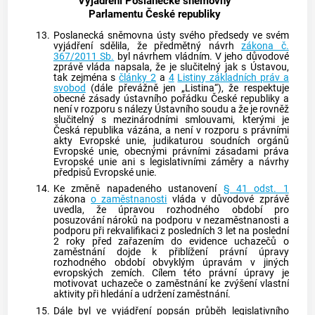
Vyjádření Poslanecké sněmovny
Parlamentu České republiky
13.
Poslanecká sněmovna ústy svého předsedy ve svém
vyjádření sdělila, že předmětný návrh
zákona č.
367/2011 Sb.
byl návrhem vládním. V jeho důvodové
zprávě vláda napsala, že je slučitelný jak s Ústavou,
tak zejména s
články 2
a
4
Listiny základních práv a
svobod
(dále převážně jen „Listina“), že respektuje
obecné zásady ústavního pořádku České republiky a
není v rozporu s nálezy
Ústavního soudu
a že je rovněž
slučitelný s mezinárodními smlouvami, kterými je
Česká republika vázána, a není v rozporu s právními
akty Evropské unie, judikaturou soudních orgánů
Evropské unie, obecnými právními zásadami práva
Evropské unie ani s legislativními záměry a návrhy
předpisů Evropské unie.
14.
Ke změně napadeného ustanovení
§ 41 odst. 1
zákona
o zaměstnanosti
vláda v důvodové zprávě
uvedla, že úpravou rozhodného období pro
posuzování nároků na podporu v nezaměstnanosti a
podporu při rekvalifikaci z posledních 3 let na poslední
2 roky před zařazením do evidence uchazečů o
zaměstnání dojde k přiblížení právní úpravy
rozhodného období obvyklým úpravám v jiných
evropských zemích. Cílem této právní úpravy je
motivovat uchazeče o zaměstnání ke zvýšení vlastní
aktivity při hledání a udržení zaměstnání.
15.
Dále byl ve vyjádření popsán průběh legislativního