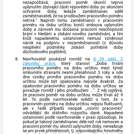
nezapočítává; pracovní poměr skončí teprve
uplynutím zbývající části výpovědní doby po skončení
ochranné doby, ledaže zaměstnanec sdělí
zaměstnavateli, že na prodloužení pracovního poměru
netrvá.“ Naproti tomu zaměstnanci v pracovním
poměru na dobu určitou končí smlouva uplynutím
doby a zároveň mu
dočasná pracovní neschopnost
brání v hledání a získání nového zaměstnání, a tím
kvůli napadenému ustanovení nemusí vzniknout
nárok na podporu v nezaměstnanosti (z důvodu
nesplnění podmínky získání potřebné doby
důchodového pojištění).
8.
Navrhovatel poukázal rovněž na
§ 39 odst. 2
zákoníku práce
, který stanoví: „Doba trvání
pracovního poměru na dobu určitou mezi týmiž
smluvními stranami nesmí přesáhnout 3 roky a ode
dne vzniku prvního pracovního poměru na dobu
určitou může být opakována nejvýše dvakrát. Za
opakování pracovního poměru na dobu určitou se
považuje rovněž i jeho prodloužení ...“. Z něj vyplývá,
že pracovní poměr na dobu určitou může trvat až 9
let. To podle navrhovatele svědčí o tom, že v
pracovním poměru na dobu určitou nejsou fluktuanti,
ale v řadě případů naopak „vzorní pracovníci“
odvádějící do státního rozpočtu daně. Napadené
ustanovení podle navrhovatele v praxi způsobuje, že
pokud je takový zaměstnanec déle než rok nemocen a
pracovní poměr mu skončí uplynutím doby, nerealizuje
se ani prvek přiměřenosti, tj. odpovídajícího hmotného