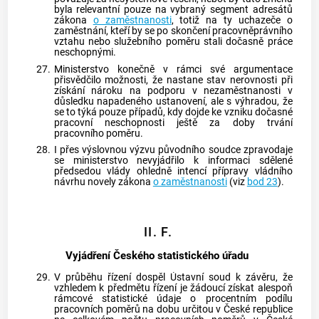
byla relevantní pouze na vybraný segment adresátů
zákona
o zaměstnanosti
, totiž na ty uchazeče o
zaměstnání, kteří by se po skončení pracovněprávního
vztahu nebo služebního poměru stali dočasně práce
neschopnými.
27.
Ministerstvo konečně v rámci své argumentace
přisvědčilo možnosti, že nastane stav nerovnosti při
získání nároku na podporu v nezaměstnanosti v
důsledku napadeného ustanovení, ale s výhradou, že
se to týká pouze případů, kdy dojde ke vzniku
dočasné
pracovní neschopnosti
ještě za doby trvání
pracovního poměru.
28.
I přes výslovnou výzvu původního soudce zpravodaje
se ministerstvo nevyjádřilo k informaci sdělené
předsedou vlády ohledně intencí přípravy vládního
návrhu novely zákona
o zaměstnanosti
(viz
bod 23
).
II. F.
Vyjádření Českého statistického úřadu
29.
V průběhu řízení dospěl
Ústavní soud
k závěru, že
vzhledem k předmětu řízení je žádoucí získat alespoň
rámcové statistické údaje o procentním podílu
pracovních poměrů na dobu určitou v České republice