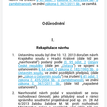
zaměstnanosti
, ve znění
zákona č. 367/2011 Sb.
, se zamítá.
Odůvodnění
I.
Rekapitulace návrhu
1.
Ústavnímu soudu
byl dne 10. 12. 2013 doručen návrh
Krajského soudu v Hradci Králové (dále též jen
„navrhovatel“) podaný podle
čl. 95 odst. 2
Ústavy
České republiky
(dále jen „
Ústava
“) ve spojení s
ustanovením
§ 64 odst. 3
zákona č. 182/1993 Sb., o
Ústavním soudu
, ve znění pozdějších předpisů, (dále
jen „
zákon o Ústavním soudu
“) na zrušení
§ 41 odst. 1
zákona č. 435/2004 Sb., o zaměstnanosti
, ve znění
zákona č. 367/2011 Sb.
, (dále též „napadené
ustanovení“).
2.
Navrhovatel návrh podal v souvislosti se svou
rozhodovací činností; jako příslušný soud v rámci
správního soudnictví projednával pod sp. zn. 28 Ad
6/2013 žalobu žalobce M. M. proti rozhodnutí