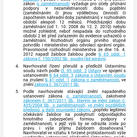
zákon
o zaměstnanosti
vyžaduje pro účely přiznání
podpory v nezaměstnanosti dobu pojištění
(zaměstnáním či jinou výdělečnou činností či
započtením náhradní doby zaměstnání) v rozhodném
období alespoň 12 měsíců. Předcházející dobu
zaměstnání (od 1. 10. 2008 do 12. 2. 2010) nebylo
možné zohlednit, neboť nespadala do rozhodného
období 2 let před zařazením do evidence uchazečů o
zaměstnání. Rozhodnutí orgánu prvního stupně
potvrdilo i ministerstvo jako odvolací správní orgán.
Pravomocné rozhodnutí ministerstva ze dne 16. 4.
2012 napadl žalobce žalobou podle
§ 65 odst. 1
zákona č. 150/2002 Sb., soudní řád správní
.
4.
Navrhovatel řízení přerušil a předložil
Ústavnímu
soudu
návrh podle
čl. 95 odst. 2
Ústavy
ve spojení s
ustanovením
§ 64 odst. 3
zákona o Ústavním soudu
na zrušení
§ 41 odst. 1
zákona o zaměstnanosti
, ve
znění
zákona č. 367/2011 Sb.
5.
Podle navrhovatele stávající znění napadeného
ustanovení zákona
o zaměstnanosti
, zakotvené
zákonem č. 367/2011 Sb., kterým se mění zákon č.
435/2004 Sb., o zaměstnanosti, ve znění pozdějších
předpisů, a další související zákony
, „popřelo legitimní
očekávání žalobce na poskytnutí odpovídajícího
hmotného zabezpečení formou podpory v
zaměstnanosti, v jejíž výši by se odrazila zcela po
právu i výše příjmu žalobcem dosahovaná.“
Navrhovatel ve vztahu k tvrzené protiústavnosti výše