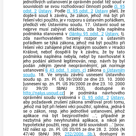
jednotlivých ustanovení je oprávněn podat též soud v
souvislosti se svou rozhodovací činností podle
čl. 95
odst. 2
Ústavy
. Podle
čl. 95 odst. 2
Ústavy
platí, že
dojde-li soud k závěru, že zákon, jehož má být při
řešení věci použito, je v rozporu s ústavním pořádkem,
předloží věc
Ústavnímu soudu
. 17.
Ústavní soud
se
nejprve musí zabývat otázkou, zda byla naplněna
podmínka stanovená v
článku 95 odst. 2
Ústavy
, tj.
zda navrhovatelem tvrzený rozpor s ústavním
pořádkem se týká zákona, jehož má být použito při
řešení věci zahájené před Krajským soudem v Hradci
Králové, neboť dospěl-li by k závěru, že by tato
podmínka naplněna nebyla, nebyl by navrhovatel k
jeho podání aktivně legitimován, resp. návrh by byl
podán ,někým zjevně neoprávněným‘, jak normuje
ustanovení
§ 43 odst. 1 písm. c)
zákona
o Ústavním
soudu
. 18. Ve smyslu závěrů usnesení Ústavního
soudu sp. zn. Pl. ÚS 39/2000 ze dne 23. 10. 2000
[usnesení sp. zn. Pl. ÚS 39/2000 ze dne 23. 10. 2000
(U 39/20 SbNU 353), dostupné in
http://nalus.usoud.cz
] je podmínka návrhového
oprávnění soudu vyslovená v
čl. 95 odst. 2
Ústavy
,
aby požadavek zrušení zákona směřoval proti tomu,
‚jehož má být při řešení věci použito‘, splněna, ‚jedná-li
se o zákon, resp. jeho jednotlivé ustanovení, jehož
aplikace má být bezprostřední ...‘, případně je
nezbytná jeho nevyhnutelná aplikace, a nikoli jen
hypotetické použití, resp. jiné širší souvislosti ...‘ [srov.
též nález sp. zn. Pl. ÚS 20/05 ze dne 28. 2. 2006 (N
47/40 SbNU 389;
252/2006 Sb.
), dostupný in