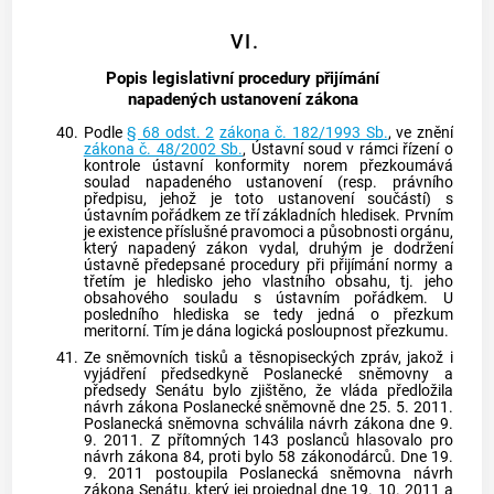
VI.
Popis legislativní procedury přijímání
napadených ustanovení zákona
40.
Podle
§ 68 odst. 2
zákona č. 182/1993 Sb.
, ve znění
zákona č. 48/2002 Sb.
, Ústavní soud v rámci řízení o
kontrole ústavní konformity norem přezkoumává
soulad napadeného ustanovení (resp. právního
předpisu, jehož je toto ustanovení součástí) s
ústavním pořádkem ze tří základních hledisek. Prvním
je existence příslušné pravomoci a působnosti orgánu,
který napadený zákon vydal, druhým je dodržení
ústavně předepsané procedury při přijímání normy a
třetím je hledisko jeho vlastního obsahu, tj. jeho
obsahového souladu s ústavním pořádkem. U
posledního hlediska se tedy jedná o přezkum
meritorní. Tím je dána logická posloupnost přezkumu.
41.
Ze sněmovních tisků a těsnopiseckých zpráv, jakož i
vyjádření předsedkyně Poslanecké sněmovny a
předsedy Senátu bylo zjištěno, že vláda předložila
návrh zákona Poslanecké sněmovně dne 25. 5. 2011.
Poslanecká sněmovna schválila návrh zákona dne 9.
9. 2011. Z přítomných 143 poslanců hlasovalo pro
návrh zákona 84, proti bylo 58 zákonodárců. Dne 19.
9. 2011 postoupila Poslanecká sněmovna návrh
zákona Senátu, který jej projednal dne 19. 10. 2011 a