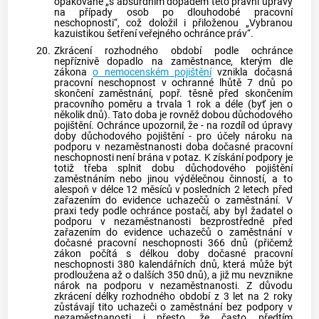
opakovaně „s absurdním dopadem této právní úpravy
na případy osob po dlouhodobé pracovní
neschopnosti“, což doložil i přiloženou „Vybranou
kazuistikou šetření veřejného ochránce práv“.
20.
Zkrácení rozhodného období podle ochránce
nepříznivě dopadlo na zaměstnance, kterým dle
zákona
o nemocenském pojištění
vznikla
dočasná
pracovní neschopnost
v ochranné lhůtě 7 dnů po
skončení zaměstnání, popř. těsně před skončením
pracovního poměru a trvala 1 rok a déle (byť jen o
několik dnů). Tato doba je rovněž dobou důchodového
pojištění. Ochránce upozornil, že - na rozdíl od úpravy
doby důchodového pojištění - pro účely nároku na
podporu v nezaměstnanosti doba
dočasné pracovní
neschopnosti
není brána v potaz. K získání podpory je
totiž třeba splnit dobu důchodového pojištění
zaměstnáním nebo jinou výdělečnou činností, a to
alespoň v délce 12 měsíců v posledních 2 letech před
zařazením do evidence uchazečů o zaměstnání. V
praxi tedy podle ochránce postačí, aby byl žadatel o
podporu v nezaměstnanosti bezprostředně před
zařazením do evidence uchazečů o zaměstnání v
dočasné pracovní neschopnosti
366 dnů (přičemž
zákon počítá s délkou doby
dočasné pracovní
neschopnosti
380 kalendářních dnů, která může být
prodloužena až o dalších 350 dnů), a již mu nevznikne
nárok na podporu v nezaměstnanosti. Z důvodu
zkrácení délky rozhodného období z 3 let na 2 roky
zůstávají tito uchazeči o zaměstnání bez podpory v
nezaměstnanosti i přesto, že často předtím