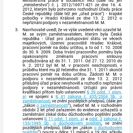
Ministerstva práce a sociálních věcí (dále též jen
„ministerstvo“) č. j. 2012/16971-421 ze dne 16. 4.
2012, kterým bylo potvrzeno rozhodnutí Úřadu práce
České republiky (dále též jen „úřad práce“) - krajské
pobočky v Hradci Králové ze dne 13. 2. 2012 o
nepřiznání podpory v nezaměstnanosti M. M.
3.
Navrhovatel uvedl, že ve výše uvedené věci uzavřel M.
M. se svým zaměstnavatelem, kterým byla Česká
republika - Úřad pro zastupování státu ve věcech
majetkových, Územní pracoviště Hradec Králové,
pracovní poměr na dobu určitou, a to od 1. 10. 2008
do 30. 9. 2009. Doba trvání pracovního poměru byla
opakovanými změnami pracovní smlouvy
prodlužována až do 31. 1. 2011. Od 27. 12. 2010 do
9. 2. 2012 byl M. M. v pracovní neschopnosti, v
průběhu které mu již řečeného dne 31. 1. 2011 skončil
pracovní poměr na dobu určitou. Žádosti M. M. o
podporu v nezaměstnanosti ze dne 13. 2. 2012
příslušný úřad práce nevyhověl a rozhodl o nepřiznání
podpory v nezaměstnanosti. Určující pro právní
kvalifikaci přitom bylo ustanovení
§ 39 odst. 1 písm.
a)
ve spojení s
§ 41
zákona č. 435/2004 Sb., o
zaměstnanosti
, ve znění pozdějších předpisů, (dále jen
„zákon
o zaměstnanosti
“), neboť M. M. v rozhodném
období 2 let před zařazením do evidence uchazečů o
zaměstnání získal dobu důchodového pojištění podle
ustanovení
§ 11 odst. 1 písm. a)
a
odst. 2
zákona č.
155/1995 Sb., o důchodovém pojištění
, ve znění
pozdějších předpisů, (dále jen „zákon
o důchodovém
pojištění
“) pouze v délce 11 měsíců a 19 dní, ačkoliv