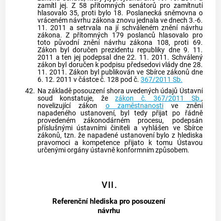
zamítl jej. Z 58 přítomných senátorů pro zamítnutí
hlasovalo 35, proti bylo 18. Poslanecká sněmovna o
vráceném návrhu zákona znovu jednala ve dnech 3.-6.
11. 2011 a setrvala na jí schváleném znění návrhu
zákona. Z přítomných 179 poslanců hlasovalo pro
toto původní znění návrhu zákona 108, proti 69.
Zákon byl doručen prezidentu republiky dne 9. 11.
2011 a ten jej podepsal dne 22. 11. 2011. Schválený
zákon byl doručen k podpisu předsedovi vlády dne 28.
11. 2011. Zákon byl publikován ve Sbírce zákonů dne
6. 12. 2011 v částce č. 128 pod č.
367/2011 Sb.
42.
Na základě posouzení shora uvedených údajů
Ústavní
soud
konstatuje, že
zákon č. 367/2011 Sb.
,
novelizující zákon
o zaměstnanosti
ve znění
napadeného ustanovení, byl tedy přijat po řádně
provedeném zákonodárném procesu, podepsán
příslušnými ústavními činiteli a vyhlášen ve Sbírce
zákonů, tzn. že napadené ustanovení bylo z hlediska
pravomoci a kompetence přijato k tomu Ústavou
určenými orgány ústavně konformním způsobem.
VII.
Referenční hlediska pro posouzení
návrhu