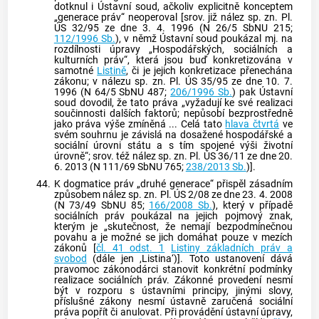
dotknul i
Ústavní soud
, ačkoliv explicitně konceptem
„generace práv“ neoperoval [srov. již nález sp. zn. Pl.
ÚS 32/95 ze dne 3. 4. 1996 (N 26/5 SbNU 215;
112/1996 Sb.
), v němž Ústavní soud poukázal mj. na
rozdílnosti úpravy „Hospodářských, sociálních a
kulturních práv“, která jsou buď konkretizována v
samotné
Listině
, či je jejich konkretizace přenechána
zákonu; v nálezu sp. zn. Pl. ÚS 35/95 ze dne 10. 7.
1996 (N 64/5 SbNU 487;
206/1996 Sb.
) pak Ústavní
soud dovodil, že tato práva „vyžadují ke své realizaci
součinnosti dalších faktorů; nepůsobí bezprostředně
jako práva výše zmíněná ... Celá tato
hlava čtvrtá
ve
svém souhrnu je závislá na dosažené hospodářské a
sociální úrovni státu a s tím spojené výši životní
úrovně“; srov. též nález sp. zn. Pl. ÚS 36/11 ze dne 20.
6. 2013 (N 111/69 SbNU 765;
238/2013 Sb.
)].
44.
K dogmatice práv „druhé generace“ přispěl zásadním
způsobem nález sp. zn. Pl. ÚS 2/08 ze dne 23. 4. 2008
(N 73/49 SbNU 85;
166/2008 Sb.
), který v případě
sociálních práv poukázal na jejich pojmový znak,
kterým je „skutečnost, že nemají bezpodmínečnou
povahu a je možné se jich domáhat pouze v mezích
zákonů [
čl. 41 odst. 1
Listiny základních práv a
svobod
(dále jen ,Listina‘)]. Toto ustanovení dává
pravomoc zákonodárci stanovit konkrétní podmínky
realizace sociálních práv. Zákonné provedení nesmí
být v rozporu s ústavními principy, jinými slovy,
příslušné zákony nesmí ústavně zaručená sociální
práva popřít či anulovat. Při provádění ústavní úpravy,