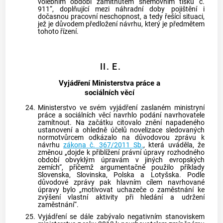
volebním období zamítnutém sněmovním tisku č.
911“, doplňující mezi náhradní doby pojištění i
dočasnou pracovní neschopnost
, a tedy řešící situaci,
jež je důvodem předložení návrhu, který je předmětem
tohoto řízení.
II. E.
Vyjádření Ministerstva práce a
sociálních věcí
24.
Ministerstvo ve svém vyjádření zaslaném ministryní
práce a sociálních věcí navrhlo podání navrhovatele
zamítnout. Na začátku citovalo znění napadeného
ustanovení a ohledně účelů novelizace sledovaných
normotvůrcem odkázalo na důvodovou zprávu k
návrhu
zákona č. 367/2011 Sb.
, která uváděla, že
změnou „dojde k přiblížení právní úpravy rozhodného
období obvyklým úpravám v jiných evropských
zemích“, přičemž argumentačně použilo příklady
Slovenska, Slovinska, Polska a Lotyšska. Podle
důvodové zprávy pak hlavním cílem navrhované
úpravy bylo „motivovat uchazeče o zaměstnání ke
zvýšení vlastní aktivity při hledání a udržení
zaměstnání“.
25.
Vyjádření se dále zabývalo negativním stanoviskem