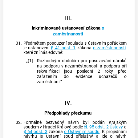
III.
Inkriminované ustanovení zákona
o
zaměstnanosti
31.
Předmětem posouzení souladu s ústavním pořádkem
je ustanovení
§ 41 odst. 1
zákona
o zaměstnanosti
,
které zní následovně:
„(1)
Rozhodným obdobím pro posuzování nároků
na podporu v nezaměstnanosti a podporu při
rekvalifikaci jsou poslední 2 roky před
zařazením do evidence uchazečů o
zaměstnání.“
IV.
Předpoklady přezkumu
32.
Formálně bezvadný návrh byl podán Krajským
soudem v Hradci Králové podle
čl. 95 odst. 2
Ústavy
a
§ 64 odst. 3
zákona
o Ústavním soudu
. K projednání
návrhu je Ústavní soud příslušný a jde o návrh