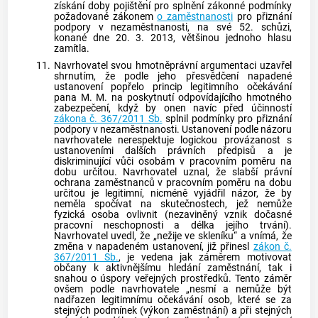
získání doby pojištění pro splnění zákonné podmínky
požadované zákonem
o zaměstnanosti
pro přiznání
podpory v nezaměstnanosti, na své 52. schůzi,
konané dne 20. 3. 2013, většinou jednoho hlasu
zamítla.
11.
Navrhovatel svou hmotněprávní argumentaci uzavřel
shrnutím, že podle jeho přesvědčení napadené
ustanovení popřelo princip legitimního očekávání
pana M. M. na poskytnutí odpovídajícího hmotného
zabezpečení, když by onen navíc před účinností
zákona č. 367/2011 Sb.
splnil podmínky pro přiznání
podpory v nezaměstnanosti. Ustanovení podle názoru
navrhovatele nerespektuje logickou provázanost s
ustanoveními dalších právních předpisů a je
diskriminující vůči osobám v pracovním poměru na
dobu určitou. Navrhovatel uznal, že slabší právní
ochrana zaměstnanců v pracovním poměru na dobu
určitou je legitimní, nicméně vyjádřil názor, že by
neměla spočívat na skutečnostech, jež nemůže
fyzická osoba ovlivnit (nezaviněný vznik
dočasné
pracovní neschopnosti
a délka jejího trvání).
Navrhovatel uvedl, že „nežije ve skleníku“ a vnímá, že
změna v napadeném ustanovení, již přinesl
zákon č.
367/2011 Sb.
, je vedena jak záměrem motivovat
občany k aktivnějšímu hledání zaměstnání, tak i
snahou o úspory
veřejných prostředků
. Tento záměr
ovšem podle navrhovatele „nesmí a nemůže být
nadřazen legitimnímu očekávání osob, které se za
stejných podmínek (výkon zaměstnání) a při stejných