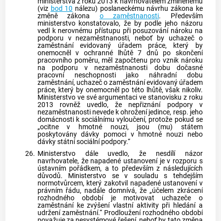
ministerstva z roku 2013 k navrhovatelem zmíněnému
(viz
bod 10
nálezu) poslaneckému návrhu zákona ke
změně zákona
o zaměstnanosti
. Především
ministerstvo konstatovalo, že by podle jeho názoru
vedl k nerovnému přístupu při posuzování nároku na
podporu v nezaměstnanosti, neboť by uchazeč o
zaměstnání evidovaný úřadem práce, který by
onemocněl v ochranné lhůtě 7 dnů po skončení
pracovního poměru, měl započtenu pro vznik nároku
na podporu v nezaměstnanosti dobu
dočasné
pracovní neschopnosti
jako náhradní dobu
zaměstnání, uchazeč o zaměstnání evidovaný úřadem
práce, který by onemocněl po této lhůtě, však nikoliv.
Ministerstvo ve své argumentaci ve stanovisku z roku
2013 rovněž uvedlo, že nepřiznání podpory v
nezaměstnanosti nevede k ohrožení jedince, resp. jeho
domácnosti k sociálnímu vyloučení, protože pokud se
„ocitne v hmotné nouzi, jsou (mu) státem
poskytovány dávky pomoci v hmotné nouzi nebo
dávky státní sociální podpory.“
26.
Ministerstvo dále uvedlo, že nesdílí názor
navrhovatele, že napadené ustanovení je v rozporu s
ústavním pořádkem, a to především z následujících
důvodů. Ministerstvo se v souladu s tehdejším
normotvůrcem, který zakotvil napadené ustanovení v
právním řádu, nadále domnívá, že „účelem zkrácení
rozhodného období je motivovat uchazeče o
zaměstnání ke zvýšení vlastní aktivity při hledání a
udržení zaměstnání.“ Prodloužení rozhodného období
považuje za nesystémové řešení, neboť by tato změna