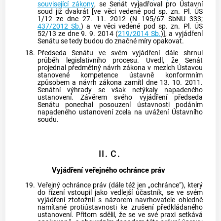
související zákony
, se Senát vyjadřoval pro
Ústavní
soud
již dvakrát [ve věci vedené pod sp. zn. Pl. ÚS
1/12 ze dne 27. 11. 2012 (N 195/67 SbNU 333;
437/2012 Sb.
) a ve věci vedené pod sp. zn. Pl. ÚS
52/13 ze dne 9. 9. 2014 (
219/2014 Sb.
)], a vyjádření
Senátu se tedy budou do značné míry opakovat.
18.
Předseda Senátu ve svém vyjádření dále shrnul
průběh legislativního procesu. Uvedl, že Senát
projednal předmětný návrh zákona v mezích Ústavou
stanovené kompetence ústavně konformním
způsobem a návrh zákona zamítl dne 13. 10. 2011.
Senátní výhrady se však netýkaly napadeného
ustanovení. Závěrem svého vyjádření předseda
Senátu ponechal posouzení ústavnosti podáním
napadeného ustanovení zcela na uvážení
Ústavního
soudu
.
II. C.
Vyjádření veřejného ochránce práv
19.
Veřejný ochránce práv (dále též jen „ochránce“), který
do řízení vstoupil jako vedlejší účastník, se ve svém
vyjádření ztotožnil s názorem navrhovatele ohledně
namítané protiústavnosti ke zrušení předkládaného
ustanovení. Přitom sdělil, že se ve své praxi setkává