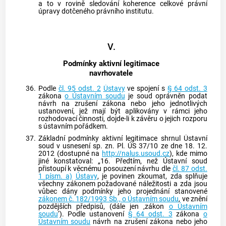
a to v rovině sledování koherence celkové právní
úpravy dotčeného právního institutu.
V.
Podmínky aktivní legitimace
navrhovatele
36.
Podle
čl. 95 odst. 2
Ústavy
ve spojení s
§ 64 odst. 3
zákona
o Ústavním soudu
je soud oprávněn podat
návrh na zrušení zákona nebo jeho jednotlivých
ustanovení, jež mají být aplikovány v rámci jeho
rozhodovací činnosti, dojde-li k závěru o jejich rozporu
s ústavním pořádkem.
37.
Základní podmínky aktivní legitimace shrnul
Ústavní
soud
v usnesení sp. zn. Pl. ÚS 37/10 ze dne 18. 12.
2012 (dostupné na
http://nalus.usoud.cz
), kde mimo
jiné konstatoval: „16. Předtím, než
Ústavní soud
přistoupí k věcnému posouzení návrhu dle
čl. 87 odst.
1 písm. a)
Ústavy
, je povinen zkoumat, zda splňuje
všechny zákonem požadované náležitosti a zda jsou
vůbec dány podmínky jeho projednání stanovené
zákonem č. 182/1993 Sb., o Ústavním soudu
, ve znění
pozdějších předpisů, (dále jen ‚zákon
o Ústavním
soudu
‘). Podle ustanovení
§ 64 odst. 3
zákona
o
Ústavním soudu
návrh na zrušení zákona nebo jeho