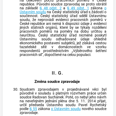
na celkovém počtu pracovních poměrů v České
republice. Původní soudce zpravodaj se proto obrátil
na základě
§ 48 odst. 2
a
§ 49 odst. 1
zákona
o
Ústavním soudu
na Český statistický úřad s žádostí o
součinnost. Český statistický úřad sdělil Ústavnímu
soudu, že neprovádí evidenci pracovních poměrů v
České republice ani nemá k dispozici údaje z evidencí
jiných státních orgánů, které by se týkaly rozdělení
pracovních poměrů na poměry na dobu určitou a
neurčitou. Český statistický úřad nicméně poskytl
Ústavnímu soudu
odhadované údaje ohledně
ekonomického postavení subjektů, jež získává cestou
tazatelské sítě v domácnostech ve vzorku
respondentů prostřednictvím „Výběrového šetření
pracovních sil“, dopočtené na celou populaci.
II. G.
Změna soudce zpravodaje
30.
Soudcem zpravodajem v projednávané věci byl
původně v souladu s platným rozvrhem práce určen
soudce Radovan Suchánek. Poté, co nebyl jeho návrh
na neveřejném jednání pléna dne 5. 11. 2014 přijat,
určil předseda
Ústavního soudu
Pavel Rychetský
podle
§ 55
zákona
o Ústavním soudu
nového soudce
zpravodaje.