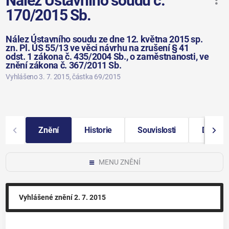
Nález Ústavního soudu č.
170/2015 Sb.
Nález Ústavního soudu ze dne 12. května 2015 sp.
zn. Pl. ÚS 55/13 ve věci návrhu na zrušení § 41
odst. 1 zákona č. 435/2004 Sb., o zaměstnanosti, ve
znění zákona č. 367/2011 Sb.
Vyhlášeno 3. 7. 2015
, částka 69/2015
Znění
Historie
Souvislosti
Další i
MENU ZNĚNÍ
Vyhlášené znění
2. 7. 2015