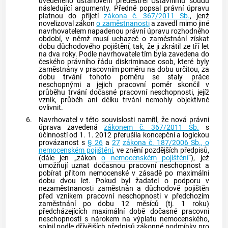
uvedeného ustanovení předestřel
Ústavnímu soudu
následující argumenty. Předně popsal právní úpravu
platnou do přijetí
zákona č. 367/2011 Sb.
, jenž
novelizoval zákon
o zaměstnanosti
a zavedl mimo jiné
navrhovatelem napadenou právní úpravu rozhodného
období, v němž musí uchazeč o zaměstnání získat
dobu důchodového pojištění, tak, že ji zkrátil ze tří let
na dva roky. Podle navrhovatele tím byla zavedena do
českého právního řádu diskriminace osob, které byly
zaměstnány v pracovním poměru na dobu určitou, za
dobu trvání tohoto poměru se staly práce
neschopnými a jejich pracovní poměr skončil v
průběhu trvání
dočasné pracovní neschopnosti
, jejíž
vznik, průběh ani délku trvání nemohly objektivně
ovlivnit.
6.
Navrhovatel v této souvislosti namítl, že nová právní
úprava zavedená
zákonem č. 367/2011 Sb.
s
účinností od 1. 1. 2012 přerušila koncepční a logickou
provázanost s
§ 26
a
27
zákona č. 187/2006 Sb., o
nemocenském pojištění
, ve znění pozdějších předpisů,
(dále jen „zákon
o nemocenském pojištění
“), jež
umožňují uznat
dočasnou pracovní neschopnost
a
pobírat přitom nemocenské v zásadě po maximální
dobu dvou let. Pokud byl žadatel o podporu v
nezaměstnanosti zaměstnán a důchodově pojištěn
před vznikem pracovní neschopnosti v předchozím
zaměstnání po dobu 12 měsíců (tj. 1 roku)
předcházejících maximální době
dočasné pracovní
neschopnosti
s nárokem na výplatu nemocenského,
splnil podle dřívějších předpisů zákonné podmínky pro