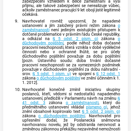
zabezpečení vzhledem k délce zaměstnání a výši
příjmu, ale takové zabezpečení se nerealizuje vůbec,
ačkoliv zaměstnanec pracující 9 let obojí jistě legitimně
očekává.
9.
Navrhovatel rovněž upozornil, že napadené
ustanovení a jím založený právní režim zákona
o
zaměstnanosti
není jediným existujícím přístupem k
dotčené problematice v právním řádu České republiky,
a odkázal na
§ 5 odst. 2 písm. g)
zákona
o
důchodovém pojištění
, podle něhož doba
dočasné
pracovní neschopnosti
, která vznikla v době výdělečné
činnosti nebo v ochranné lhůtě, se pro účely
důchodového pojištění považuje za dobu pojištění
[pozn.
Ústavního soudu
: doba trvání
dočasné
pracovní neschopnosti
se za vymezených podmínek
považuje v důchodovém pojištění za dobu náhradní -
srov.
§ 5 odst. 1 písm. u)
ve spojení s
§ 12 odst. 1
zákona
o důchodovém pojištění
ve znění účinném k 1.
1. 2012].
10.
Navrhovatel konečně zmínil iniciativu skupiny
poslanců, kteří, vědomi si nedostatků napadeného
ustanovení, předložili v Parlamentu návrh na změnu
§
41 odst. 3
zákona
o zaměstnanosti
, který do
předmětného ustanovení vkládal
písmeno g)
, jehož
znění obsahově kopírovalo text
§ 5 odst. 2 písm. g)
zákona
o důchodovém pojištění
. Navrhovatel pro
upřesnění dodal, že Poslanecká sněmovna
navrhovanou novelu, jež by odstranila nerovnost a
zmíněnou zákonnou překážku nezaviněné nemožnosti