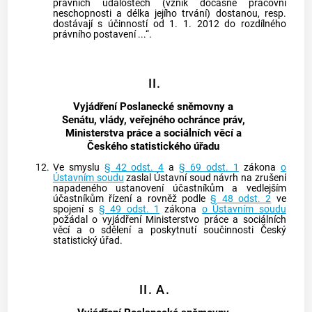
právních událostech (vznik
dočasné pracovní
neschopnosti
a délka jejího trvání) dostanou, resp.
dostávají s účinností od 1. 1. 2012 do rozdílného
právního postavení ...“.
II.
Vyjádření Poslanecké sněmovny a
Senátu, vlády, veřejného ochránce práv,
Ministerstva práce a sociálních věcí a
Českého statistického úřadu
12.
Ve smyslu
§ 42 odst. 4
a
§ 69 odst. 1
zákona
o
Ústavním soudu
zaslal Ústavní soud návrh na zrušení
napadeného ustanovení účastníkům a vedlejším
účastníkům řízení a rovněž podle
§ 48 odst. 2
ve
spojení s
§ 49 odst. 1
zákona
o Ústavním soudu
požádal o vyjádření Ministerstvo práce a sociálních
věcí a o sdělení a poskytnutí součinnosti Český
statistický úřad.
II. A.