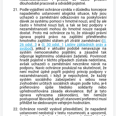
dlouhodobě pracovali a odváděli pojistné.
21.
Podle vyjádření ochránce vznikla v důsledku koncepce
napadeného ustanovení alogická situace, kdy jsou
uchazeči o zaměstnání odkazováni na poskytování
dávek ze systému pomoci v hmotné nouzi, aniž by ale
často v hmotné nouzi byli, a tak se bez podpory v
nezaměstnanosti mohou do hmotné nouze naopak
dostat. Proto má ochránce za to, že stávající právní
úprava popírá právo na zajištění přiměřeného
hmotného zajištění státem při ztrátě zaměstnání (
čl.
26 odst. 3
a
čl. 30 odst. 1
Listiny základních práv a
svobod
), jelikož v aktuální podobě nenavazuje na
systém nemocenského pojištění, a zásadně tak
odporuje legitimnímu očekávání žadatelů. Povinnost
hradit pojistné v těchto případech zůstala nedotčena,
avšak uchazeči o zaměstnání nevznikne nárok na
podporu. Navíc ochránce poukázal na skutečnost, že
není možné úplně popřít pojistný princip podpory v
nezaměstnanosti, i když je nepochybné, že každý
systém sociálního zabezpečení s sebou nese
zvýhodnění určitých sociálních skupin podle toho, je-li
preferováno spíše hledisko solidarity nebo
upřednostňována zásada ekvivalence. Byť je tato
úprava vyhrazena zákonodárci, ten nemůže
postupovat libovolně, ale při stanovení preferencí musí
přihlížet ke sledovaným veřejným hodnotám.
22.
Ochránce rovněž vyslovil přesvědčení, že napadené
ustanovení neobstojí v testu rozumnosti, a upozornil,