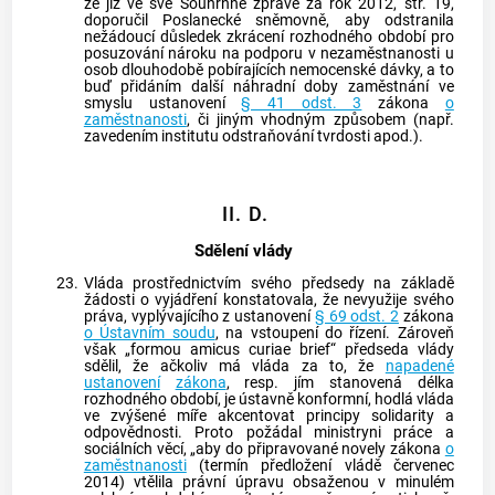
že již ve své Souhrnné zprávě za rok 2012, str. 19,
doporučil Poslanecké sněmovně, aby odstranila
nežádoucí důsledek zkrácení rozhodného období pro
posuzování nároku na podporu v nezaměstnanosti u
osob dlouhodobě pobírajících nemocenské dávky, a to
buď přidáním další náhradní doby zaměstnání ve
smyslu ustanovení
§ 41 odst. 3
zákona
o
zaměstnanosti
, či jiným vhodným způsobem (např.
zavedením institutu odstraňování tvrdosti apod.).
II. D.
Sdělení vlády
23.
Vláda prostřednictvím svého předsedy na základě
žádosti o vyjádření konstatovala, že nevyužije svého
práva, vyplývajícího z ustanovení
§ 69 odst. 2
zákona
o Ústavním soudu
, na vstoupení do řízení. Zároveň
však „formou amicus curiae brief“ předseda vlády
sdělil, že ačkoliv má vláda za to, že
napadené
ustanovení
zákona
, resp. jím stanovená délka
rozhodného období, je ústavně konformní, hodlá vláda
ve zvýšené míře akcentovat principy solidarity a
odpovědnosti. Proto požádal ministryni práce a
sociálních věcí, „aby do připravované novely zákona
o
zaměstnanosti
(termín předložení vládě červenec
2014) vtělila právní úpravu obsaženou v minulém