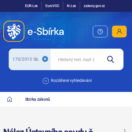
EUR-Lex
EuroVOC
N-Lex
zakony.gov.cz
170/2015 Sb.
Rozšířené vyhledávání
Sbírka zákonů