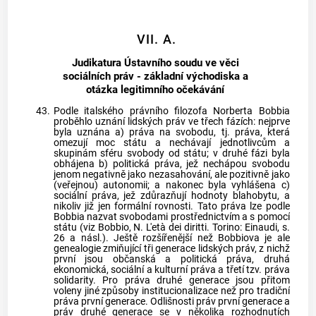
VII. A.
Judikatura Ústavního soudu ve věci
sociálních práv - základní východiska a
otázka legitimního očekávání
43.
Podle italského právního filozofa Norberta Bobbia
proběhlo uznání lidských práv ve třech fázích: nejprve
byla uznána a) práva na svobodu, tj. práva, která
omezují moc státu a nechávají jednotlivcům a
skupinám sféru svobody od státu; v druhé fázi byla
obhájena b) politická práva, jež nechápou svobodu
jenom negativně jako nezasahování, ale pozitivně jako
(veřejnou) autonomii; a nakonec byla vyhlášena c)
sociální práva, jež zdůrazňují hodnoty blahobytu, a
nikoliv již jen formální rovnosti. Tato práva lze podle
Bobbia nazvat svobodami prostřednictvím a s pomocí
státu (viz Bobbio, N. L'età dei diritti. Torino: Einaudi, s.
26 a násl.). Ještě rozšířenější než Bobbiova je ale
genealogie zmiňující tři generace lidských práv, z nichž
první jsou občanská a politická práva, druhá
ekonomická, sociální a kulturní práva a třetí tzv. práva
solidarity. Pro práva druhé generace jsou přitom
voleny jiné způsoby institucionalizace než pro tradiční
práva první generace. Odlišnosti práv první generace a
práv druhé generace se v několika rozhodnutích