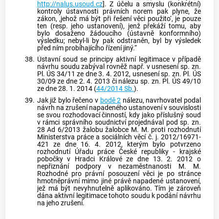
http://nalus.usoud.cz
]. Z účelu a smyslu (konkrétní)
kontroly ústavnosti právních norem pak plyne, že
zákon, ‚jehož má být při řešení věci použito‘, je pouze
ten (resp. jeho ustanovení), jenž překáží tomu, aby
bylo dosaženo žádoucího (ústavně konformního)
výsledku; nebyl-li by pak odstraněn, byl by výsledek
před ním probíhajícího řízení jiný.“
38.
Ústavní soud
se principy aktivní legitimace v případě
návrhu soudu zabýval rovněž např. v usnesení sp. zn.
Pl. ÚS 34/11 ze dne 3. 4. 2012, usnesení sp. zn. Pl. ÚS
30/09 ze dne 2. 4. 2013 či nálezu sp. zn. Pl. ÚS 49/10
ze dne 28. 1. 2014 (
44/2014 Sb.
).
39.
Jak již bylo řečeno v
bodě 2
nálezu, navrhovatel podal
návrh na zrušení napadeného ustanovení v souvislosti
se svou rozhodovací činností, kdy jako příslušný soud
v rámci správního soudnictví projednával pod sp. zn.
28 Ad 6/2013 žalobu žalobce M. M. proti rozhodnutí
Ministerstva práce a sociálních věcí č. j. 2012/16971-
421 ze dne 16. 4. 2012, kterým bylo potvrzeno
rozhodnutí Úřadu práce České republiky - krajské
pobočky v Hradci Králové ze dne 13. 2. 2012 o
nepřiznání podpory v nezaměstnanosti M. M.
Rozhodné pro právní posouzení věci je po stránce
hmotněprávní mimo jiné právě napadené ustanovení,
jež má být nevyhnutelně aplikováno. Tím je zároveň
dána aktivní legitimace tohoto soudu k podání návrhu
na jeho zrušení.